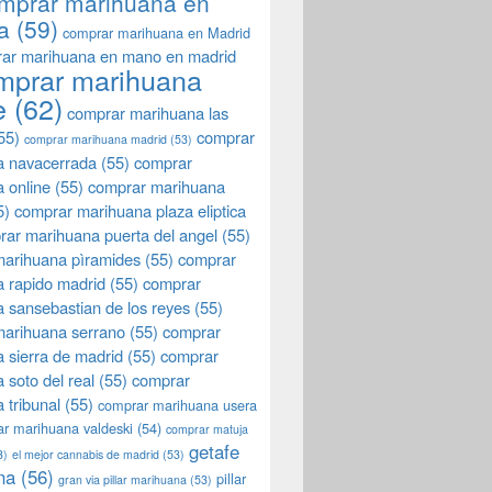
mprar marihuana en
a
(59)
comprar marihuana en Madrid
ar marihuana en mano en madrid
mprar marihuana
e
(62)
comprar marihuana las
55)
comprar
comprar marihuana madrid
(53)
a navacerrada
(55)
comprar
 online
(55)
comprar marihuana
5)
comprar marihuana plaza eliptica
rar marihuana puerta del angel
(55)
arihuana pìramides
(55)
comprar
 rapido madrid
(55)
comprar
 sansebastian de los reyes
(55)
marihuana serrano
(55)
comprar
 sierra de madrid
(55)
comprar
 soto del real
(55)
comprar
 tribunal
(55)
comprar marihuana usera
r marihuana valdeski
(54)
comprar matuja
getafe
3)
el mejor cannabis de madrid
(53)
na
(56)
pillar
gran via pillar marihuana
(53)