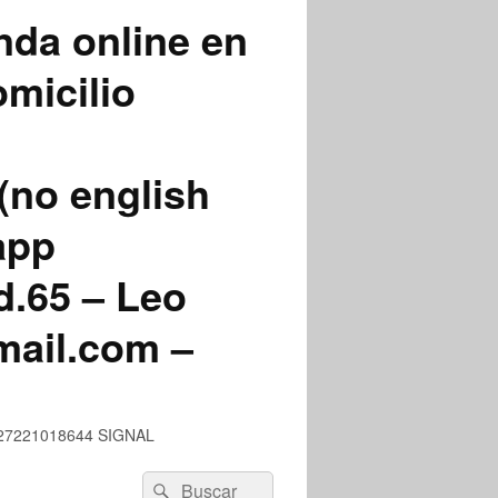
nda online en
micilio
(no english
app
.65 – Leo
mail.com –
 +527221018644 SIGNAL
Buscar
Buscar