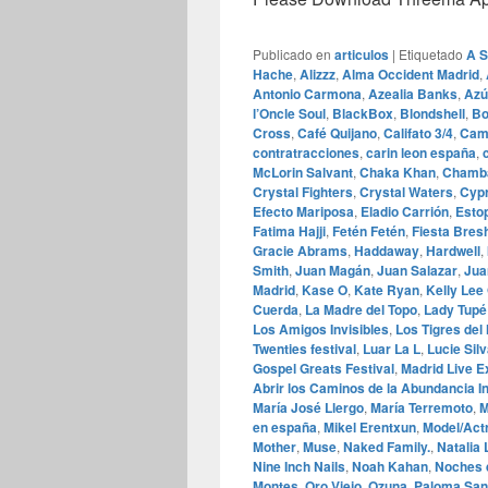
Publicado en
articulos
|
Etiquetado
A 
Hache
,
Alizzz
,
Alma Occident Madrid
,
Antonio Carmona
,
Azealia Banks
,
Azú
l’Oncle Soul
,
BlackBox
,
Blondshell
,
Bo
Cross
,
Café Quijano
,
Califato 3/4
,
Cami
contratracciones
,
carin leon españa
,
McLorin Salvant
,
Chaka Khan
,
Chamb
Crystal Fighters
,
Crystal Waters
,
Cypr
Efecto Mariposa
,
Eladio Carrión
,
Esto
Fatima Hajji
,
Fetén Fetén
,
Fiesta Bres
Gracie Abrams
,
Haddaway
,
Hardwell
,
Smith
,
Juan Magán
,
Juan Salazar
,
Jua
Madrid
,
Kase O
,
Kate Ryan
,
Kelly Lee
Cuerda
,
La Madre del Topo
,
Lady Tupé
Los Amigos Invisibles
,
Los Tigres del
Twenties festival
,
Luar La L
,
Lucie Sil
Gospel Greats Festival
,
Madrid Live E
Abrir los Caminos de la Abundancia In
María José Llergo
,
María Terremoto
,
M
en españa
,
Mikel Erentxun
,
Model/Actr
Mother
,
Muse
,
Naked Family.
,
Natalia
Nine Inch Nails
,
Noah Kahan
,
Noches 
Montes
,
Oro Viejo
,
Ozuna
,
Paloma San 