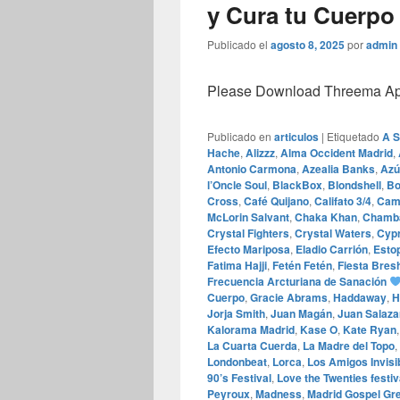
y Cura tu Cuerpo
Publicado el
agosto 8, 2025
por
admin
Please Download Threema Appt
Publicado en
articulos
|
Etiquetado
A 
Hache
,
Alizzz
,
Alma Occident Madrid
,
Antonio Carmona
,
Azealia Banks
,
Azú
l’Oncle Soul
,
BlackBox
,
Blondshell
,
Bo
Cross
,
Café Quijano
,
Califato 3/4
,
Cami
McLorin Salvant
,
Chaka Khan
,
Chamb
Crystal Fighters
,
Crystal Waters
,
Cypr
Efecto Mariposa
,
Eladio Carrión
,
Esto
Fatima Hajji
,
Fetén Fetén
,
Fiesta Bres
Frecuencia Arcturiana de Sanación
Cuerpo
,
Gracie Abrams
,
Haddaway
,
H
Jorja Smith
,
Juan Magán
,
Juan Salaza
Kalorama Madrid
,
Kase O
,
Kate Ryan
La Cuarta Cuerda
,
La Madre del Topo
,
Londonbeat
,
Lorca
,
Los Amigos Invisi
90’s Festival
,
Love the Twenties festiv
Peyroux
,
Madness
,
Madrid Gospel Gre