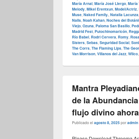
María Arnal
,
María José Llergo
,
María
Melody
,
Mikel Erentxun
,
Model/Actriz
,
Muse
,
Naked Family.
,
Natalia Lacunza
Nails
,
Noah Kahan
,
Noches del Botán
Viejo
,
Ozuna
,
Paloma San Basilio
,
Ped
Madrid Fest
,
Putochinomaricón
,
Regga
Río Babel
,
Rodri Cervera
,
Romy
,
Rosa
Sisters
,
Sebas
,
Seguridad Social
,
Soni
The Corrs
,
The Flaming Lips
,
The Geor
Van Morrison
,
Villanos del Jazz
,
Wilco
Mantra Pleyadian
de la Abundancia 
flujo divino ahora
Publicado el
agosto 8, 2025
por
admin
Please Download Threema Appt