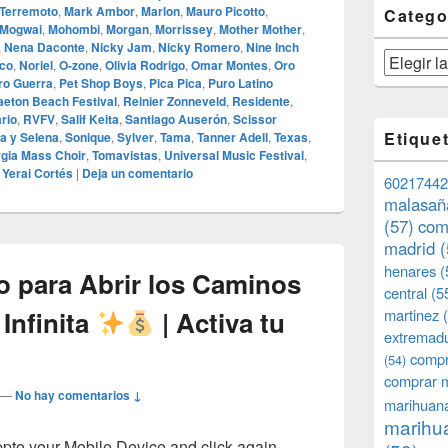
 Terremoto
,
Mark Ambor
,
Marlon
,
Mauro Picotto
,
Catego
Mogwai
,
Mohombi
,
Morgan
,
Morrissey
,
Mother Mother
,
,
Nena Daconte
,
Nicky Jam
,
Nicky Romero
,
Nine Inch
Categorías
ico
,
Noriel
,
O‑zone
,
Olivia Rodrigo
,
Omar Montes
,
Oro
ro Guerra
,
Pet Shop Boys
,
Pica Pica
,
Puro Latino
eton Beach Festival
,
Reinier Zonneveld
,
Residente
,
rio
,
RVFV
,
Salif Keita
,
Santiago Auserón
,
Scissor
Etique
a y Selena
,
Sonique
,
Sylver
,
Tama
,
Tanner Adell
,
Texas
,
gia Mass Choir
,
Tomavistas
,
Universal Music Festival
,
,
Yerai Cortés
|
Deja un comentario
60217442
malasañ
(57)
com
madrid
(
henares
(
o para Abrir los Caminos
central
(5
Infinita
| Activa tu
martinez
(
extremad
compr
(54)
comprar 
—
No hay comentarios ↓
marihuana
marihua
o your Mobile Device and click again