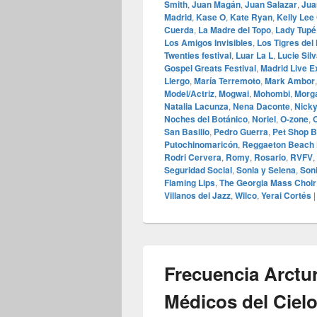
Smith
,
Juan Magán
,
Juan Salazar
,
Jua
Madrid
,
Kase O
,
Kate Ryan
,
Kelly Lee
Cuerda
,
La Madre del Topo
,
Lady Tupé
Los Amigos Invisibles
,
Los Tigres del
Twenties festival
,
Luar La L
,
Lucie Sil
Gospel Greats Festival
,
Madrid Live E
Llergo
,
María Terremoto
,
Mark Ambor
Model/Actriz
,
Mogwai
,
Mohombi
,
Morg
Natalia Lacunza
,
Nena Daconte
,
Nick
Noches del Botánico
,
Noriel
,
O‑zone
,
O
San Basilio
,
Pedro Guerra
,
Pet Shop 
Putochinomaricón
,
Reggaeton Beach 
Rodri Cervera
,
Romy
,
Rosario
,
RVFV
,
Seguridad Social
,
Sonia y Selena
,
Son
Flaming Lips
,
The Georgia Mass Choir
Villanos del Jazz
,
Wilco
,
Yerai Cortés
Frecuencia Arctu
Médicos del Cielo