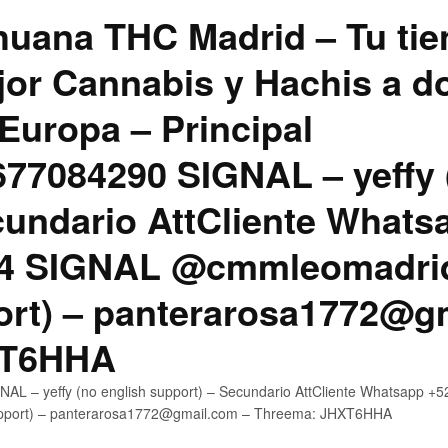
uana THC Madrid – Tu tie
jor Cannabis y Hachis a do
Europa – Principal
7084290 SIGNAL – yeffy 
cundario AttCliente Whats
4 SIGNAL @cmmleomadrid
ort) – panterarosa1772@g
XT6HHA
AL – yeffy (no english support) – Secundario AttCliente Whatsapp
upport) – panterarosa1772@gmail.com – Threema: JHXT6HHA