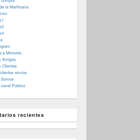
r compra
 de la Marihuana
cion
s1
s2
s3
ta
legram
a a Menores
s Amigos
 Clientes
clientes envios
s Somos
canal Publico
arios recientes