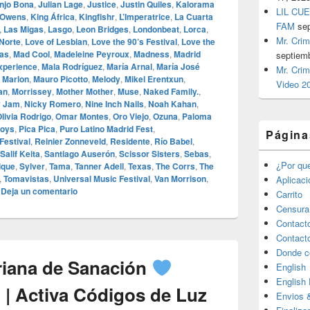
njo Bona
,
Julian Lage
,
Justice
,
Justin Quiles
,
Kalorama
LIL CUE
 Owens
,
King África
,
Kingfishr
,
L’Imperatrice
,
La Cuarta
FAM
se
,
Las Migas
,
Lasgo
,
Leon Bridges
,
Londonbeat
,
Lorca
,
Mr. Crim
 Norte
,
Love of Lesbian
,
Love the 90’s Festival
,
Love the
vas
,
Mad Cool
,
Madeleine Peyroux
,
Madness
,
Madrid
septiem
xperience
,
Mala Rodríguez
,
María Arnal
,
María José
Mr. Crim
,
Marlon
,
Mauro Picotto
,
Melody
,
Mikel Erentxun
,
Video 2
an
,
Morrissey
,
Mother Mother
,
Muse
,
Naked Family.
,
y Jam
,
Nicky Romero
,
Nine Inch Nails
,
Noah Kahan
,
livia Rodrigo
,
Omar Montes
,
Oro Viejo
,
Ozuna
,
Paloma
Boys
,
Pica Pica
,
Puro Latino Madrid Fest
,
Página
Festival
,
Reinier Zonneveld
,
Residente
,
Río Babel
,
Salif Keita
,
Santiago Auserón
,
Scissor Sisters
,
Sebas
,
¿Por qu
ique
,
Sylver
,
Tama
,
Tanner Adell
,
Texas
,
The Corrs
,
The
,
Tomavistas
,
Universal Music Festival
,
Van Morrison
,
Aplicac
|
Deja un comentario
Carrito
Censura
Contact
Contact
Donde c
riana de Sanación
English
English
 | Activa Códigos de Luz
Envios 