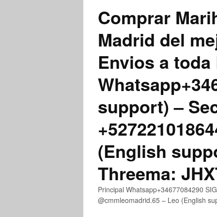
Comprar Marih
Madrid del me
Envios a toda 
Whatsapp+3467
support) – Se
+52722101864
(English supp
Threema: JH
Principal Whatsapp+34677084290 SIGN
@cmmleomadrid.65 – Leo (English s