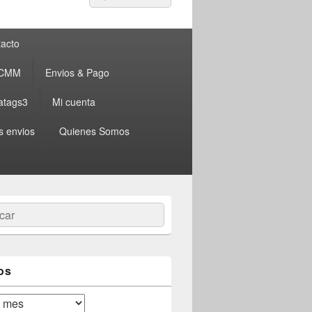
por:
acto
 CMM
Envios & Pago
atags3
Mi cuenta
s envios
Quienes Somos
ar
os