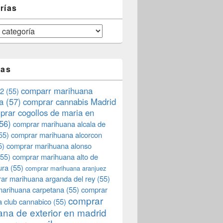
rías
tas
comparr marihuana
2
(55)
a
(57)
comprar cannabis Madrid
prar cogollos de maria en
56)
comprar marihuana alcala de
55)
comprar marihuana alcorcon
5)
comprar marihuana alonso
55)
comprar marihuana alto de
ura
(55)
comprar marihuana aranjuez
ar marihuana arganda del rey
(55)
marihuana carpetana
(55)
comprar
comprar
 club cannabico
(55)
na de exterior en madrid