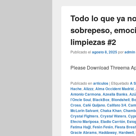
Todo lo que ya no
sobrepeso, emoci
limpiezas #2
Publicado el
agosto 8, 2025
por
admin
Please Download Threema Appt
Publicado en
articulos
|
Etiquetado
A 
Hache
,
Alizzz
,
Alma Occident Madrid
,
Antonio Carmona
,
Azealia Banks
,
Azú
l’Oncle Soul
,
BlackBox
,
Blondshell
,
Bo
Cross
,
Café Quijano
,
Califato 3/4
,
Cami
McLorin Salvant
,
Chaka Khan
,
Chamb
Crystal Fighters
,
Crystal Waters
,
Cypr
Efecto Mariposa
,
Eladio Carrión
,
Esto
Fatima Hajji
,
Fetén Fetén
,
Fiesta Bres
Gracie Abrams
,
Haddaway
,
Hardwell
,