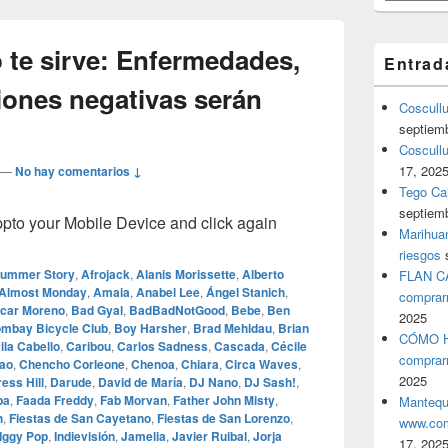
 te sirve: Enfermedades,
Entrad
ones negativas serán
Coscull
septiem
Coscullu
17, 202
—
No hay comentarios ↓
Tego Cal
septiem
o your Mobile Device and click again
Marihuan
riesgos
Summer Story
,
Afrojack
,
Alanis Morissette
,
Alberto
FLAN C
Almost Monday
,
Amaia
,
Anabel Lee
,
Ángel Stanich
,
comprar
car Moreno
,
Bad Gyal
,
BadBadNotGood
,
Bebe
,
Ben
2025
mbay Bicycle Club
,
Boy Harsher
,
Brad Mehldau
,
Brian
CÓMO H
la Cabello
,
Caribou
,
Carlos Sadness
,
Cascada
,
Cécile
comprar
ao
,
Chencho Corleone
,
Chenoa
,
Chiara
,
Circa Waves
,
2025
ess Hill
,
Darude
,
David de María
,
DJ Nano
,
DJ Sash!
,
pa
,
Faada Freddy
,
Fab Morvan
,
Father John Misty
,
Mantequ
h
,
Fiestas de San Cayetano
,
Fiestas de San Lorenzo
,
www.com
Iggy Pop
,
Indievisión
,
Jamelia
,
Javier Ruibal
,
Jorja
17, 202