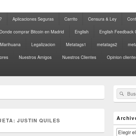
?
Aplicaciones Seguras
Carrito
Censura & Ley
Cont
Donde comprar Bitcoin en Madrid
English
English Feedback
a Marihuana
Legalizacion
Metatags1
metatags2
met
ores
Nuestros Amigos
Nuestros Clientes
Opinion cliente
El
Buscar
Busc
área
por:
de
widget
barra
lateral
Archiv
UETA:
JUSTIN QUILES
primaria
Archivos