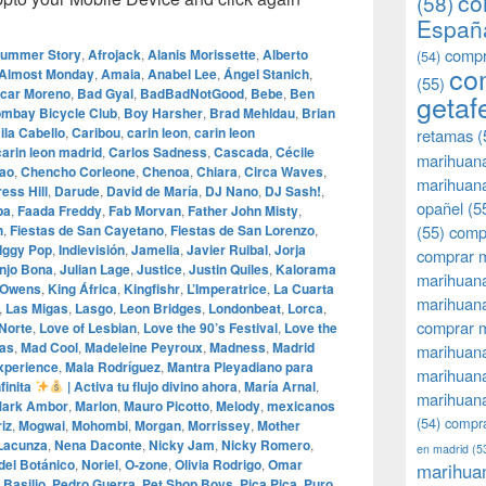
co
(58)
Españ
compr
Summer Story
,
Afrojack
,
Alanis Morissette
,
Alberto
(54)
co
Almost Monday
,
Amaia
,
Anabel Lee
,
Ángel Stanich
,
(55)
car Moreno
,
Bad Gyal
,
BadBadNotGood
,
Bebe
,
Ben
getaf
mbay Bicycle Club
,
Boy Harsher
,
Brad Mehldau
,
Brian
la Cabello
,
Caribou
,
carin leon
,
carin leon
retamas
(
carin leon madrid
,
Carlos Sadness
,
Cascada
,
Cécile
marihuan
ao
,
Chencho Corleone
,
Chenoa
,
Chiara
,
Circa Waves
,
marihuana
ess Hill
,
Darude
,
David de María
,
DJ Nano
,
DJ Sash!
,
opañel
(5
pa
,
Faada Freddy
,
Fab Morvan
,
Father John Misty
,
h
,
Fiestas de San Cayetano
,
Fiestas de San Lorenzo
,
(55)
comp
Iggy Pop
,
Indievisión
,
Jamelia
,
Javier Ruibal
,
Jorja
comprar m
njo Bona
,
Julian Lage
,
Justice
,
Justin Quiles
,
Kalorama
marihuana
 Owens
,
King África
,
Kingfishr
,
L’Imperatrice
,
La Cuarta
marihuana
,
Las Migas
,
Lasgo
,
Leon Bridges
,
Londonbeat
,
Lorca
,
comprar 
 Norte
,
Love of Lesbian
,
Love the 90’s Festival
,
Love the
vas
,
Mad Cool
,
Madeleine Peyroux
,
Madness
,
Madrid
marihuana
xperience
,
Mala Rodríguez
,
Mantra Pleyadiano para
marihuana
finita
| Activa tu flujo divino ahora
,
María Arnal
,
marihuana
ark Ambor
,
Marlon
,
Mauro Picotto
,
Melody
,
mexicanos
(54)
compra
iz
,
Mogwai
,
Mohombi
,
Morgan
,
Morrissey
,
Mother
 Lacunza
,
Nena Daconte
,
Nicky Jam
,
Nicky Romero
,
en madrid
(5
del Botánico
,
Noriel
,
O‑zone
,
Olivia Rodrigo
,
Omar
marihua
Basilio
,
Pedro Guerra
,
Pet Shop Boys
,
Pica Pica
,
Puro