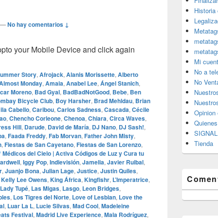
Finaliza
Historia
Legaliza
—
No hay comentarios ↓
Metatag
metatag
o your Mobile Device and click again
metatag
Mi cuen
No a te
Summer Story
,
Afrojack
,
Alanis Morissette
,
Alberto
No Vent
Almost Monday
,
Amaia
,
Anabel Lee
,
Ángel Stanich
,
car Moreno
,
Bad Gyal
,
BadBadNotGood
,
Bebe
,
Ben
Nuestro
mbay Bicycle Club
,
Boy Harsher
,
Brad Mehldau
,
Brian
Nuestros
la Cabello
,
Caribou
,
Carlos Sadness
,
Cascada
,
Cécile
Opinion 
ao
,
Chencho Corleone
,
Chenoa
,
Chiara
,
Circa Waves
,
Quiene
ess Hill
,
Darude
,
David de María
,
DJ Nano
,
DJ Sash!
,
SIGNAL 
pa
,
Faada Freddy
,
Fab Morvan
,
Father John Misty
,
Tienda
h
,
Fiestas de San Cayetano
,
Fiestas de San Lorenzo
,
Médicos del Cielo | Activa Códigos de Luz y Cura tu
ardwell
,
Iggy Pop
,
Indievisión
,
Jamelia
,
Javier Ruibal
,
r
,
Juanjo Bona
,
Julian Lage
,
Justice
,
Justin Quiles
,
Coment
,
Kelly Lee Owens
,
King África
,
Kingfishr
,
L’Imperatrice
,
Lady Tupé
,
Las Migas
,
Lasgo
,
Leon Bridges
,
bles
,
Los Tigres del Norte
,
Love of Lesbian
,
Love the
al
,
Luar La L
,
Lucie Silvas
,
Mad Cool
,
Madeleine
ats Festival
,
Madrid Live Experience
,
Mala Rodríguez
,