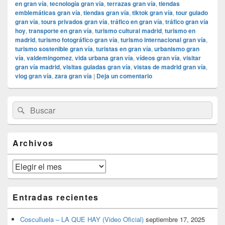
en gran vía
,
tecnología gran vía
,
terrazas gran vía
,
tiendas
emblemáticas gran vía
,
tiendas gran vía
,
tiktok gran vía
,
tour guiado
gran vía
,
tours privados gran vía
,
tráfico en gran vía
,
tráfico gran vía
hoy
,
transporte en gran vía
,
turismo cultural madrid
,
turismo en
madrid
,
turismo fotográfico gran vía
,
turismo internacional gran vía
,
turismo sostenible gran vía
,
turistas en gran vía
,
urbanismo gran
vía
,
valdemingomez
,
vida urbana gran vía
,
vídeos gran vía
,
visitar
gran vía madrid
,
visitas guiadas gran vía
,
vistas de madrid gran vía
,
vlog gran vía
,
zara gran vía
|
Deja un comentario
El
Buscar
Buscar
área
por:
de
widget
barra
Archivos
lateral
primaria
Archivos
Entradas recientes
Cosculluela – LA QUE HAY (Video Oficial)
septiembre 17, 2025