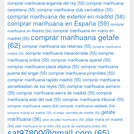
comprar marihuana arganda del rey
(55)
comprar marihuana
carpetana
(55)
comprar marihuana club cannabico
(55)
comprar marihuana de exterior en madrid
(58)
comprar marihuana en España
(59)
comprar
comprar marihuana en mano en
marihuana en Madrid
(54)
comprar marihuana getafe
madrid
(55)
(62)
comprar marihuana las retamas
(55)
comprar marihuana
comprar marihuana navacerrada
(55)
comprar
madrid
(53)
marihuana online
(55)
comprar marihuana opañel
(55)
comprar marihuana plaza eliptica
(55)
comprar marihuana
puerta del angel
(55)
comprar marihuana pìramides
(55)
comprar marihuana rapido madrid
(55)
comprar marihuana
sansebastian de los reyes
(55)
comprar marihuana serrano
(55)
comprar marihuana sierra de madrid
(55)
comprar
marihuana soto del real
(55)
comprar marihuana tribunal
(55)
comprar marihuana usera
(54)
comprar marihuana valdeski
(54)
getafe
comprar matuja en madrid
(53)
el mejor cannabis de madrid
(53)
marihuana
(56)
pillar maria en madrid
gran via pillar marihuana
(53)
(54)
pillar marihuana en el retiro
(53)
punto de marihuana online
(53)
sat97800@gmail.com
(65)