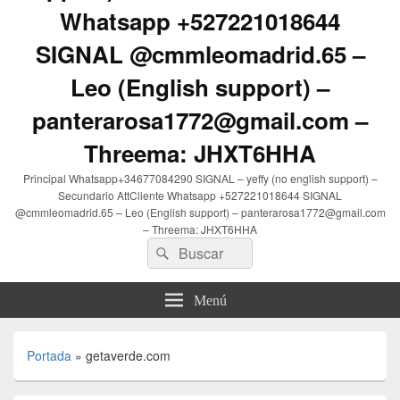
Whatsapp +527221018644
SIGNAL @cmmleomadrid.65 –
Leo (English support) –
panterarosa1772@gmail.com –
Threema: JHXT6HHA
Principal Whatsapp+34677084290 SIGNAL – yeffy (no english support) –
Secundario AttCliente Whatsapp +527221018644 SIGNAL
@cmmleomadrid.65 – Leo (English support) – panterarosa1772@gmail.com
– Threema: JHXT6HHA
Buscar
Buscar
por:
Menú
Portada
»
getaverde.com