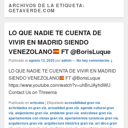
ARCHIVOS DE LA ETIQUETA:
GETAVERDE.COM
LO QUE NADIE TE CUENTA DE
VIVIR EN MADRID SIENDO
VENEZOLANO
FT ‪@BorisLuque‬
Publicado el
agosto 13, 2025
por
admin
—
No hay comentarios ↓
LO QUE NADIE TE CUENTA DE VIVIR EN MADRID
SIENDO VENEZOLANO
FT ‪@BorisLuque‬
https://www.youtube.com/watch?v=uhBnJAyhdWU
Contact Us on Threema
Publicado en
articulos
|
Etiquetado
accesibilidad gran vía
,
actividades en gran vía
,
actualidad gran vía
,
agenda cultural gran
vía
,
alojamiento gran vía
,
ambiente gran vía
,
anécdotas gran vía
,
apartamentos con vistas gran vía
,
apartamentos turísticos gran vía
,
arquitectura gran vía
,
arquitectura histórica gran vía
,
art déco gran