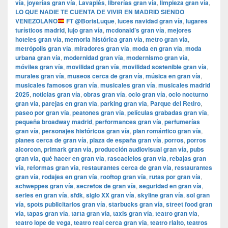
vía
,
joyerías gran vía
,
Lavapiés
,
librerías gran vía
,
limpieza gran vía
,
LO QUE NADIE TE CUENTA DE VIVIR EN MADRID SIENDO
VENEZOLANO
FT ‪@BorisLuque‬
,
luces navidad gran vía
,
lugares
turísticos madrid
,
lujo gran vía
,
mcdonald’s gran vía
,
mejores
hoteles gran vía
,
memoria histórica gran vía
,
metro gran vía
,
metrópolis gran vía
,
miradores gran vía
,
moda en gran vía
,
moda
urbana gran vía
,
modernidad gran vía
,
modernismo gran vía
,
móviles gran vía
,
movilidad gran vía
,
movilidad sostenible gran vía
,
murales gran vía
,
museos cerca de gran vía
,
música en gran vía
,
musicales famosos gran vía
,
musicales gran vía
,
musicales madrid
2025
,
noticias gran vía
,
obras gran vía
,
ocio gran vía
,
ocio nocturno
gran vía
,
parejas en gran vía
,
parking gran vía
,
Parque del Retiro
,
paseo por gran vía
,
peatones gran vía
,
películas grabadas gran vía
,
pequeña broadway madrid
,
performances gran vía
,
perfumerías
gran vía
,
personajes históricos gran vía
,
plan romántico gran vía
,
planes cerca de gran vía
,
plaza de españa gran vía
,
porros
,
porros
alcorcon
,
primark gran vía
,
producción audiovisual gran vía
,
pubs
gran vía
,
qué hacer en gran vía
,
rascacielos gran vía
,
rebajas gran
vía
,
reformas gran vía
,
restaurantes cerca de gran vía
,
restaurantes
gran vía
,
rodajes en gran vía
,
rooftop gran vía
,
rutas por gran vía
,
schweppes gran vía
,
secretos de gran vía
,
seguridad en gran vía
,
series en gran vía
,
sfdk
,
siglo XX gran vía
,
skyline gran vía
,
sol gran
vía
,
spots publicitarios gran vía
,
starbucks gran vía
,
street food gran
vía
,
tapas gran vía
,
tarta gran vía
,
taxis gran vía
,
teatro gran vía
,
teatro lope de vega
,
teatro real cerca gran vía
,
teatro rialto
,
teatros