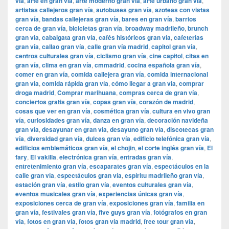
vía
,
arte en gran vía
,
arte moderno gran vía
,
arte urbano gran vía
,
artistas callejeros gran vía
,
autobuses gran vía
,
azoteas con vistas
gran vía
,
bandas callejeras gran vía
,
bares en gran vía
,
barrios
cerca de gran vía
,
bicicletas gran vía
,
broadway madrileño
,
brunch
gran vía
,
cabalgata gran vía
,
cafés históricos gran vía
,
cafeterías
gran vía
,
callao gran vía
,
calle gran vía madrid
,
capitol gran vía
,
centros culturales gran vía
,
ciclismo gran vía
,
cine capitol
,
citas en
gran vía
,
clima en gran vía
,
cmmadrid
,
cocina española gran vía
,
comer en gran vía
,
comida callejera gran vía
,
comida internacional
gran vía
,
comida rápida gran vía
,
cómo llegar a gran vía
,
comprar
droga madrid
,
Comprar marihuana
,
compras cerca de gran vía
,
conciertos gratis gran vía
,
copas gran vía
,
corazón de madrid
,
cosas que ver en gran vía
,
cosmética gran vía
,
cultura en vivo gran
vía
,
curiosidades gran vía
,
danza en gran vía
,
decoración navideña
gran vía
,
desayunar en gran vía
,
desayuno gran vía
,
discotecas gran
vía
,
diversidad gran vía
,
dulces gran vía
,
edificio telefónica gran vía
,
edificios emblemáticos gran vía
,
el chojin
,
el corte inglés gran vía
,
El
fary
,
El vakilla
,
electrónica gran vía
,
entradas gran vía
,
entretenimiento gran vía
,
escaparates gran vía
,
espectáculos en la
calle gran vía
,
espectáculos gran vía
,
espíritu madrileño gran vía
,
estación gran vía
,
estilo gran vía
,
eventos culturales gran vía
,
eventos musicales gran vía
,
experiencias únicas gran vía
,
exposiciones cerca de gran vía
,
exposiciones gran vía
,
familia en
gran vía
,
festivales gran vía
,
five guys gran vía
,
fotógrafos en gran
vía
,
fotos en gran vía
,
fotos gran vía madrid
,
free tour gran vía
,