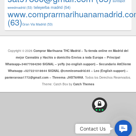
surespot
teleyerba madrid
(54)
weedmadrid
(53)
www.comprarmarihuanamadrid.c
(63)
​​Gran Via Madrid
(53)
Copyright © 2026
Comprar Marihuana THC Madrid – Tu tienda online en Madrid del
mejor Cannabis y Hachis a domicilio Envios a toda Europa – Principal
Whatsapp+34677084290 SIGNAL – yeffy (no english support) – Secundario AttCliente
Whatsapp +527221018644 SIGNAL @cmmleomadrid.65 – Leo (English support) –
panterarosa1772@gmail.com – Threema: JHXT6HHA
. Todos los Derechos Reservados.
Theme: Catch Box by
Catch Themes
Conta
Contact Us
Us