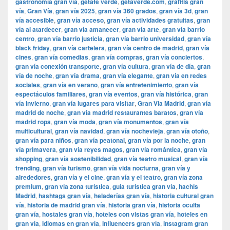
gastronomía gran vía
,
getafe verde
,
getaverde.com
,
grafitis gran
vía
,
Gran Vía
,
gran vía 2025
,
gran vía 360 grados
,
gran vía 3d
,
gran
vía accesible
,
gran vía acceso
,
gran vía actividades gratuitas
,
gran
vía al atardecer
,
gran vía amanecer
,
gran vía arte
,
gran vía barrio
centro
,
gran vía barrio justicia
,
gran vía barrio universidad
,
gran vía
black friday
,
gran vía cartelera
,
gran vía centro de madrid
,
gran vía
cines
,
gran vía comedias
,
gran vía compras
,
gran vía conciertos
,
gran vía conexión transporte
,
gran vía cultura
,
gran vía de día
,
gran
vía de noche
,
gran vía drama
,
gran vía elegante
,
gran vía en redes
sociales
,
gran vía en verano
,
gran vía entretenimiento
,
gran vía
espectáculos familiares
,
gran vía eventos
,
gran vía histórica
,
gran
vía invierno
,
gran vía lugares para visitar
,
​​Gran Via Madrid
,
gran vía
madrid de noche
,
gran vía madrid restaurantes baratos
,
gran vía
madrid ropa
,
gran vía moda
,
gran vía monumentos
,
gran vía
multicultural
,
gran vía navidad
,
gran vía nochevieja
,
gran vía otoño
,
gran vía para niños
,
gran vía peatonal
,
gran vía por la noche
,
gran
vía primavera
,
gran vía reyes magos
,
gran vía romántica
,
gran vía
shopping
,
gran vía sostenibilidad
,
gran vía teatro musical
,
gran vía
trending
,
gran vía turismo
,
gran vía vida nocturna
,
gran vía y
alrededores
,
gran vía y el cine
,
gran vía y el teatro
,
gran vía zona
premium
,
gran vía zona turística
,
guía turística gran vía
,
hachís
Madrid
,
hashtags gran vía
,
heladerías gran vía
,
historia cultural gran
vía
,
historia de madrid gran vía
,
historia gran vía
,
historia oculta
gran vía
,
hostales gran vía
,
hoteles con vistas gran vía
,
hoteles en
gran vía
,
idiomas en gran vía
,
influencers gran vía
,
instagram gran