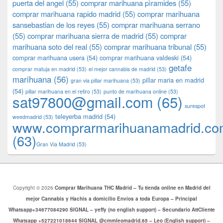
puerta del angel
(55)
comprar marihuana pìramides
(55)
comprar marihuana rapido madrid
(55)
comprar marihuana
sansebastian de los reyes
(55)
comprar marihuana serrano
(55)
comprar marihuana sierra de madrid
(55)
comprar
marihuana soto del real
(55)
comprar marihuana tribunal
(55)
comprar marihuana usera
(54)
comprar marihuana valdeski
(54)
getafe
comprar matuja en madrid
(53)
el mejor cannabis de madrid
(53)
marihuana
(56)
pillar maria en madrid
gran via pillar marihuana
(53)
(54)
pillar marihuana en el retiro
(53)
punto de marihuana online
(53)
sat97800@gmail.com
(65)
surespot
teleyerba madrid
(54)
weedmadrid
(53)
www.comprarmarihuanamadrid.c
(63)
​​Gran Via Madrid
(53)
Copyright © 2026
Comprar Marihuana THC Madrid – Tu tienda online en Madrid del
mejor Cannabis y Hachis a domicilio Envios a toda Europa – Principal
Whatsapp+34677084290 SIGNAL – yeffy (no english support) – Secundario AttCliente
Whatsapp +527221018644 SIGNAL @cmmleomadrid.65 – Leo (English support) –