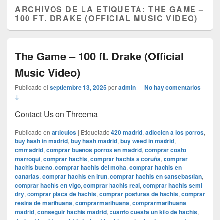
ARCHIVOS DE LA ETIQUETA:
THE GAME –
100 FT. DRAKE (OFFICIAL MUSIC VIDEO)
The Game – 100 ft. Drake (Official
Music Video)
Publicado el
septiembre 13, 2025
por
admin
—
No hay comentarios
↓
Contact Us on Threema
Publicado en
articulos
|
Etiquetado
420 madrid
,
adiccion a los porros
,
buy hash in madrid
,
buy hash madrid
,
buy weed in madrid
,
cmmadrid
,
comprar buenos porros en madrid
,
comprar costo
marroqui
,
comprar hachis
,
comprar hachis a coruña
,
comprar
hachis bueno
,
comprar hachis del moha
,
comprar hachis en
canarias
,
comprar hachis en irun
,
comprar hachis en sansebastian
,
comprar hachis en vigo
,
comprar hachis real
,
comprar hachis semi
dry
,
comprar placa de hachis
,
comprar posturas de hachis
,
comprar
resina de marihuana
,
comprarmarihuana
,
comprarmarihuana
madrid
,
conseguir hachis madrid
,
cuanto cuesta un kilo de hachis
,