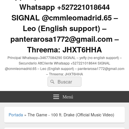
Whatsapp +527221018644
SIGNAL @cmmleomadrid.65 –
Leo (English support) –
panterarosa1772@gmail.com –
Threema: JHXT6HHA
Principal Whatsapp+34677084290 SIGNAL – yeffy (no english support) –
Secundario AttCliente Whatsapp +527221018644 SIGNAL
@cmmleomadrid.65 – Leo (English support) – panterarosa1772@gmail.com
– Threema: JHXT6HHA
Buscar
Buscar
por:
Menú
Portada
»
The Game - 100 ft. Drake (Official Music Video)