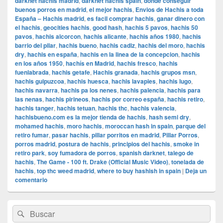
darknet hachis madrid
,
darknet hachis spain
,
donde conseguir
buenos porros en madrid
,
el mejor hachis
,
Envios de Hachis a toda
España – Hachis madrid
,
es facil comprar hachis
,
ganar dinero con
el hachis
,
geocities hachis
,
good hash
,
hachis 5 pavos
,
hachis 50
pavos
,
hachis alcorcon
,
hachis alicante
,
hachis años 1980
,
hachis
barrio del pilar
,
hachis bueno
,
hachis cadiz
,
hachis del moro
,
hachis
dry
,
hachis en españa
,
hachis en la linea de la concepcion
,
hachis
en los años 1950
,
hachís en Madrid
,
hachis fresco
,
hachis
fuenlabrada
,
hachis getafe
,
Hachis granada
,
hachis grupos msn
,
hachis guipuzcoa
,
hachis huesca
,
hachis lavapies
,
hachis lugo
,
hachis navarra
,
hachis pa los nenes
,
hachis palencia
,
hachis para
las nenas
,
hachis pirineos
,
hachis por correo españa
,
hachis retiro
,
hachis tanger
,
hachis tetuan
,
hachis thc
,
hachis valencia
,
hachisbueno.com es la mejor tienda de hachis
,
hash semi dry
,
mohamed hachis
,
moro hachis
,
moroccan hash in spain
,
parque del
retiro fumar
,
pasar hachis
,
pillar porritos en madrid
,
Pillar Porros
,
porros madrid
,
postura de hachis
,
principios del hachis
,
smoke in
retiro park
,
soy fumadora de porros
,
spanish darknet
,
talego de
hachis
,
The Game - 100 ft. Drake (Official Music Video)
,
tonelada de
hachis
,
top thc weed madrid
,
where to buy hashish in spain
|
Deja un
comentario
El
Buscar
Buscar
área
por:
de