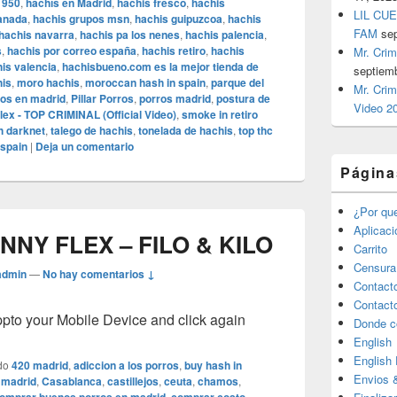
1950
,
hachís en Madrid
,
hachis fresco
,
hachis
LIL CUE
anada
,
hachis grupos msn
,
hachis guipuzcoa
,
hachis
FAM
se
hachis navarra
,
hachis pa los nenes
,
hachis palencia
,
s
,
hachis por correo españa
,
hachis retiro
,
hachis
Mr. Crim
is valencia
,
hachisbueno.com es la mejor tienda de
septiem
is
,
moro hachis
,
moroccan hash in spain
,
parque del
Mr. Crim
itos en madrid
,
Pillar Porros
,
porros madrid
,
postura de
Video 2
lex - TOP CRIMINAL (Official Video)
,
smoke in retiro
h darknet
,
talego de hachis
,
tonelada de hachis
,
top thc
 spain
|
Deja un comentario
Página
¿Por qu
Aplicac
NNY FLEX – FILO & KILO
Carrito
Censura
admin
—
No hay comentarios ↓
Contact
Contact
o your Mobile Device and click again
Donde c
English
English
do
420 madrid
,
adiccion a los porros
,
buy hash in
Envios 
 madrid
,
Casablanca
,
castillejos
,
ceuta
,
chamos
,
,