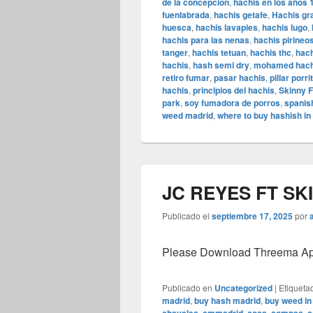
de la concepcion
,
hachis en los años 
fuenlabrada
,
hachis getafe
,
Hachis gr
huesca
,
hachis lavapies
,
hachis lugo
,
hachis para las nenas
,
hachis pirineo
tanger
,
hachis tetuan
,
hachis thc
,
hach
hachis
,
hash semi dry
,
mohamed hach
retiro fumar
,
pasar hachis
,
pillar porr
hachis
,
principios del hachis
,
Skinny F
park
,
soy fumadora de porros
,
spanis
weed madrid
,
where to buy hashish in
JC REYES FT SKI
Publicado el
septiembre 17, 2025
por
Please Download Threema Appt
Publicado en
Uncategorized
|
Etiqueta
madrid
,
buy hash madrid
,
buy weed in
,
,
,
,