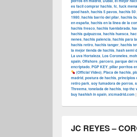
porros en madrid
,
Dubai
,
el mejor hac
es facil comprar hachis
,
fc
,
fuck men
good hash
,
hachis 5 pavos
,
hachis 50
1980
,
hachis barrio del pilar
,
hachis b
en españa
,
hachis en la linea de la c
hachis fresco
,
hachis fuenlabrada
,
ha
hachis guipuzcoa
,
hachis huesca
,
hac
nenes
,
hachis palencia
,
hachis para l
hachis retiro
,
hachis tanger
,
hachis te
la mejor tienda de hachis
,
hash semi 
La uva Hortaleza
,
Los Coroneles
,
moh
spain
,
Offshore
,
parcero
,
parque del r
encriptado
,
PGP KEY
,
pillar porritos 
(Official Video)
,
Placa de hachis
,
pl
madrid
,
postura de hachis
,
principios 
retiro park
,
soy fumadora de porros
,
s
Threema
,
tonelada de hachis
,
top thc
buy hashish in spain
,
xtcmadrid.com
JC REYES – CO