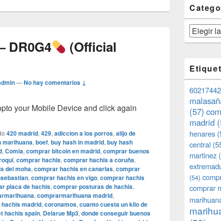
Catego
Categorías
s – DR0G4
(Official
Etique
admin
—
No hay comentarios ↓
60217442
malasañ
o your Mobile Device and click again
(57)
com
madrid
(
henares
(
do
420 madrid
,
429
,
adiccion a los porros
,
alijo de
n marihuana
,
boef
,
buy hash in madrid
,
buy hash
central
(5
d
,
Comia
,
comprar bitcoin en madrid
,
comprar buenos
martinez
(
roqui
,
comprar hachis
,
comprar hachis a coruña
,
extremad
s del moha
,
comprar hachis en canarias
,
comprar
compr
(54)
nsebastian
,
comprar hachis en vigo
,
comprar hachis
r placa de hachis
,
comprar posturas de hachis
,
comprar 
armarihuana
,
comprarmarihuana madrid
,
marihuana
 hachis madrid
,
coronamos
,
cuanto cuesta un kilo de
marihua
t hachis spain
,
Delarue Mp3
,
donde conseguir buenos