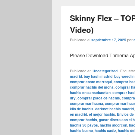
Skinny Flex – TOP
Video)
Publicado el
septiembre 17, 2025
por
Please Download Threema Appt
Publicado en
Uncategorized
|
Etiqueta
madrid
,
buy hash madrid
,
buy weed in
comprar costo marroqui
,
comprar hac
comprar hachis del moha
,
comprar ha
hachis en sansebastian
,
comprar hach
dry
,
comprar placa de hachis
,
comprar
comprarmarihuana
,
comprarmarihuan
kilo de hachis
,
darknet hachis madrid
en madrid
,
el mejor hachis
,
Envios de
comprar hachis
,
ganar dinero con el 
hachis 50 pavos
,
hachis alcorcon
,
hac
hachis bueno
,
hachis cadiz
,
hachis de