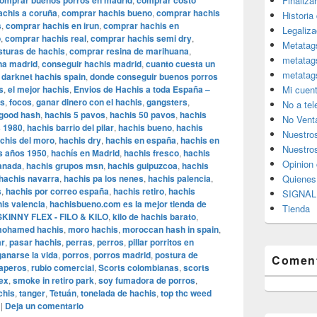
omprar buenos porros en madrid
comprar costo
Finaliza
achis a coruña
,
comprar hachis bueno
,
comprar hachis
Historia
s
,
comprar hachis en irun
,
comprar hachis en
Legaliza
o
,
comprar hachis real
,
comprar hachis semi dry
,
Metatag
turas de hachis
,
comprar resina de marihuana
,
metatag
a madrid
,
conseguir hachis madrid
,
cuanto cuesta un
metatag
,
darknet hachis spain
,
donde conseguir buenos porros
s
,
el mejor hachis
,
Envios de Hachis a toda España –
Mi cuen
is
,
focos
,
ganar dinero con el hachis
,
gangsters
,
No a te
good hash
,
hachis 5 pavos
,
hachis 50 pavos
,
hachis
No Vent
s 1980
,
hachis barrio del pilar
,
hachis bueno
,
hachis
Nuestro
chis del moro
,
hachis dry
,
hachis en españa
,
hachis en
Nuestros
os años 1950
,
hachís en Madrid
,
hachis fresco
,
hachis
Opinion 
anada
,
hachis grupos msn
,
hachis guipuzcoa
,
hachis
hachis navarra
,
hachis pa los nenes
,
hachis palencia
,
Quiene
s
,
hachis por correo españa
,
hachis retiro
,
hachis
SIGNAL 
is valencia
,
hachisbueno.com es la mejor tienda de
Tienda
KINNY FLEX - FILO & KILO
,
kilo de hachis barato
,
ohamed hachis
,
moro hachis
,
moroccan hash in spain
,
ar
,
pasar hachis
,
perras
,
perros
,
pillar porritos en
ganarse la vida
,
porros
,
porros madrid
,
postura de
Coment
aperos
,
rubio comercial
,
Scorts colombianas
,
scorts
lex
,
smoke in retiro park
,
soy fumadora de porros
,
chis
,
tanger
,
Tetuán
,
tonelada de hachis
,
top thc weed
|
Deja un comentario