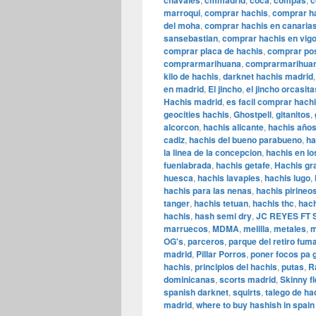
chavales
cmmadrid
coca
compas
c
marroqui
,
comprar hachis
,
comprar h
del moha
,
comprar hachis en canaria
sansebastian
,
comprar hachis en vig
comprar placa de hachis
,
comprar pos
comprarmarihuana
,
comprarmarihuan
kilo de hachis
,
darknet hachis madrid
en madrid
,
El jincho
,
el jincho orcasita
Hachis madrid
,
es facil comprar hach
geocities hachis
,
Ghostpell
,
gitanitos
,
alcorcon
,
hachis alicante
,
hachis año
cadiz
,
hachis del bueno parabueno
,
ha
la linea de la concepcion
,
hachis en l
fuenlabrada
,
hachis getafe
,
Hachis gr
huesca
,
hachis lavapies
,
hachis lugo
,
hachis para las nenas
,
hachis pirineo
tanger
,
hachis tetuan
,
hachis thc
,
hach
hachis
,
hash semi dry
,
JC REYES FT S
marruecos
,
MDMA
,
melilla
,
metales
,
m
OG's
,
parceros
,
parque del retiro fum
madrid
,
Pillar Porros
,
poner focos pa 
hachis
,
principios del hachis
,
putas
,
R
dominicanas
,
scorts madrid
,
Skinny f
spanish darknet
,
squirts
,
talego de ha
madrid
,
where to buy hashish in spain