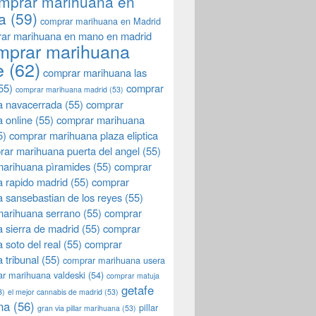
mprar marihuana en
a
(59)
comprar marihuana en Madrid
ar marihuana en mano en madrid
mprar marihuana
e
(62)
comprar marihuana las
55)
comprar
comprar marihuana madrid
(53)
a navacerrada
(55)
comprar
 online
(55)
comprar marihuana
5)
comprar marihuana plaza eliptica
rar marihuana puerta del angel
(55)
arihuana pìramides
(55)
comprar
 rapido madrid
(55)
comprar
 sansebastian de los reyes
(55)
marihuana serrano
(55)
comprar
 sierra de madrid
(55)
comprar
 soto del real
(55)
comprar
 tribunal
(55)
comprar marihuana usera
r marihuana valdeski
(54)
comprar matuja
getafe
3)
el mejor cannabis de madrid
(53)
na
(56)
pillar
gran via pillar marihuana
(53)