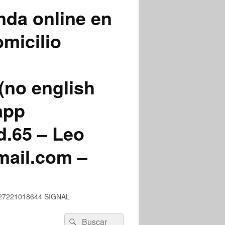
nda online en
micilio
(no english
app
.65 – Leo
mail.com –
 +527221018644 SIGNAL
Buscar
Buscar