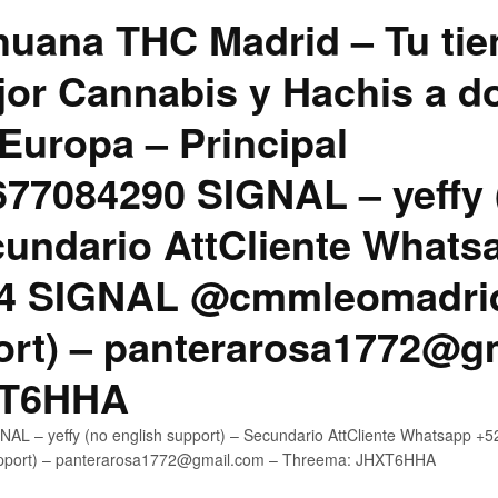
uana THC Madrid – Tu tie
jor Cannabis y Hachis a do
Europa – Principal
7084290 SIGNAL – yeffy 
cundario AttCliente Whats
4 SIGNAL @cmmleomadrid
ort) – panterarosa1772@g
XT6HHA
AL – yeffy (no english support) – Secundario AttCliente Whatsapp
upport) – panterarosa1772@gmail.com – Threema: JHXT6HHA