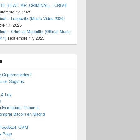
TE (FEAT. MR. CRIMINAL) – CRIME
ptiembre 17, 2025
inal – Longevity (Music Video 2020)
bre 17, 2025
inal – Criminal Mentality (Official Music
011)
septiembre 17, 2025
s
e Criptomonedas?
iones Seguras
 & Ley
o
o Encriptado Threema
omprar Bitcoin en Madrid
 Feedback CMM
& Pago