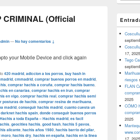
 CRIMINAL (Official
Entrad
Coscull
septiem
admin
—
No hay comentarios ↓
Coscullu
17, 202
o your Mobile Device and click again
Tego Cal
septiem
Marihuan
do
420 madrid
,
adiccion a los porros
,
buy hash in
 madrid
,
cmmadrid
,
comprar buenos porros en madrid
,
riesgos
his
,
comprar hachis a coruña
,
comprar hachis bueno
,
FLAN C
chis en canarias
,
comprar hachis en irun
,
comprar
comprar
is en vigo
,
comprar hachis real
,
comprar hachis semi
2025
 posturas de hachis
,
comprar resina de marihuana
,
CÓMO H
a madrid
,
conseguir hachis madrid
,
cuanto cuesta un
comprar
,
darknet hachis spain
,
donde conseguir buenos porros
 Hachis a toda España – Hachis madrid
,
es facil
2025
hachis
,
geocities hachis
,
good hash
,
hachis 5 pavos
,
Mantequ
his alicante
,
hachis años 1980
,
hachis barrio del pilar
,
www.com
l moro
,
hachis dry
,
hachis en españa
,
hachis en la linea
17, 202