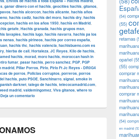
co
(58)
his
,
Envios de Hachis a toda España – Hachis madrid
,
as
,
ganar dinero con el hachis
,
geocities hachis
,
gitanos
,
Españ
 pavos
,
hachis alcorcon
,
hachis alicante
,
hachis años
compr
(54)
ueno
,
hachis cadiz
,
hachis del moro
,
hachis dry
,
hachis
co
oncepcion
,
hachis en los años 1950
,
hachís en Madrid
,
(55)
getaf
chis getafe
,
Hachis granada
,
hachis grupos msn
,
his lavapies
,
hachis lugo
,
hachis navarra
,
hachis pa los
retamas
(
as nenas
,
hachis pirineos
,
hachis por correo españa
,
tuan
,
hachis thc
,
hachis valencia
,
hachisbueno.com es
marihuan
dry
,
hierba de cali
,
Hortaleza
,
JC Reyes
,
Kilo de hachis
,
marihuana
amed hachis
,
morad
,
moro hachis
,
moroccan hash in
opañel
(5
etiro fumar
,
pasar hachis
,
perro sanchez
,
PGP
,
PGP
(55)
comp
en madrid
,
Pillar Porros
,
Pirlo
,
Pirlo Ft Jc Reyes - DR0G4
comprar m
acas de porros
,
Policias corruptos
,
porreros
,
porros
del hachis
,
puto PSOE
,
Sanchinarro
,
signal
,
smoke in
marihuana
panish darknet
,
talego de hachis
,
telecocamadrid.com
,
marihuana
 weed madrid
,
valdemingomez
,
Viva gitanos
,
where to
comprar 
|
Deja un comentario
marihuana
marihuana
marihuana
(54)
compra
RONAMOS
en madrid
(5
marihua