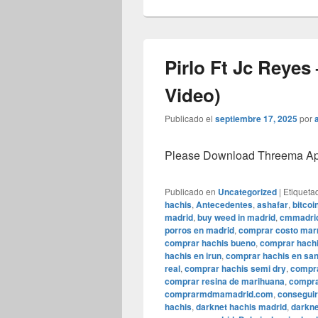
Pirlo Ft Jc Reye
Video)
Publicado el
septiembre 17, 2025
por
Please Download Threema Appt
Publicado en
Uncategorized
|
Etiqueta
hachis
,
Antecedentes
,
ashafar
,
bitcoi
madrid
,
buy weed in madrid
,
cmmadri
porros en madrid
,
comprar costo mar
comprar hachis bueno
,
comprar hachi
hachis en irun
,
comprar hachis en sa
real
,
comprar hachis semi dry
,
compra
comprar resina de marihuana
,
compr
comprarmdmamadrid.com
,
conseguir
hachis
,
darknet hachis madrid
,
darkne