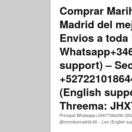
Comprar Marih
Madrid del me
Envios a toda 
Whatsapp+3467
support) – Se
+52722101864
(English supp
Threema: JH
Principal Whatsapp+34677084290 SIGN
@cmmleomadrid.65 – Leo (English s