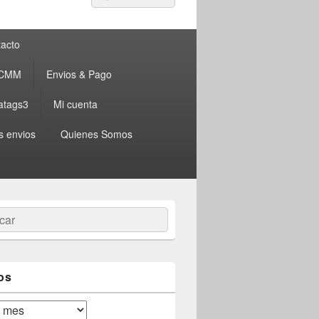
por:
acto
 CMM
Envios & Pago
atags3
Mi cuenta
s envios
Quienes Somos
ar
os