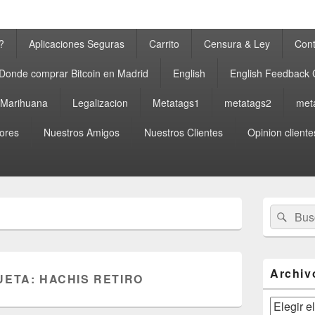
?
Aplicaciones Seguras
Carrito
Censura & Ley
Cont
Donde comprar Bitcoin en Madrid
English
English Feedback
a Marihuana
Legalizacion
Metatags1
metatags2
met
ores
Nuestros Amigos
Nuestros Clientes
Opinion cliente
El
Buscar
Busc
área
por:
de
widget
barra
lateral
Archiv
UETA:
HACHIS RETIRO
primaria
Archivos