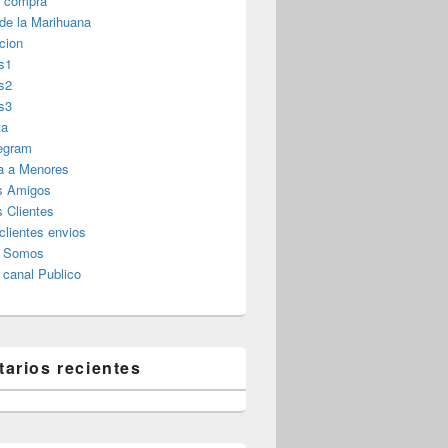
r compra
 de la Marihuana
cion
s1
s2
s3
ta
legram
a a Menores
s Amigos
 Clientes
clientes envios
s Somos
canal Publico
arios recientes