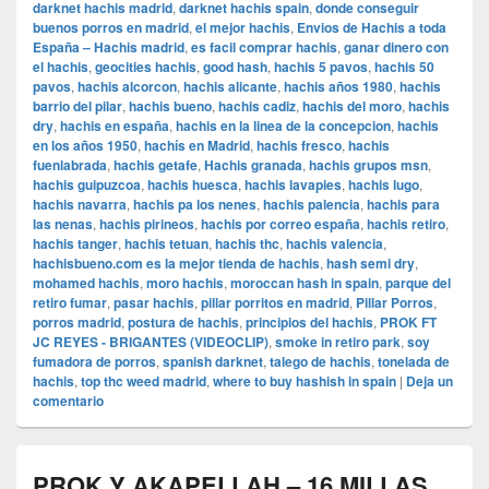
darknet hachis madrid
,
darknet hachis spain
,
donde conseguir
buenos porros en madrid
,
el mejor hachis
,
Envios de Hachis a toda
España – Hachis madrid
,
es facil comprar hachis
,
ganar dinero con
el hachis
,
geocities hachis
,
good hash
,
hachis 5 pavos
,
hachis 50
pavos
,
hachis alcorcon
,
hachis alicante
,
hachis años 1980
,
hachis
barrio del pilar
,
hachis bueno
,
hachis cadiz
,
hachis del moro
,
hachis
dry
,
hachis en españa
,
hachis en la linea de la concepcion
,
hachis
en los años 1950
,
hachís en Madrid
,
hachis fresco
,
hachis
fuenlabrada
,
hachis getafe
,
Hachis granada
,
hachis grupos msn
,
hachis guipuzcoa
,
hachis huesca
,
hachis lavapies
,
hachis lugo
,
hachis navarra
,
hachis pa los nenes
,
hachis palencia
,
hachis para
las nenas
,
hachis pirineos
,
hachis por correo españa
,
hachis retiro
,
hachis tanger
,
hachis tetuan
,
hachis thc
,
hachis valencia
,
hachisbueno.com es la mejor tienda de hachis
,
hash semi dry
,
mohamed hachis
,
moro hachis
,
moroccan hash in spain
,
parque del
retiro fumar
,
pasar hachis
,
pillar porritos en madrid
,
Pillar Porros
,
porros madrid
,
postura de hachis
,
principios del hachis
,
PROK FT
JC REYES - BRIGANTES (VIDEOCLIP)
,
smoke in retiro park
,
soy
fumadora de porros
,
spanish darknet
,
talego de hachis
,
tonelada de
hachis
,
top thc weed madrid
,
where to buy hashish in spain
|
Deja un
comentario
PROK Y AKAPELLAH – 16 MILLAS