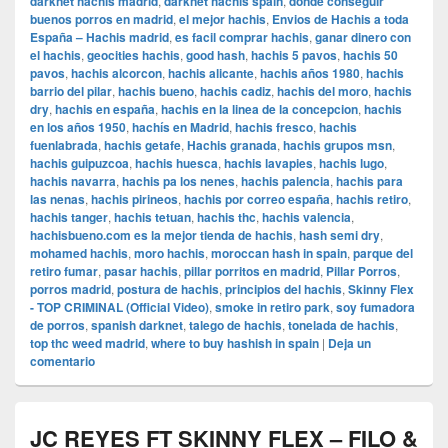
darknet hachis madrid
,
darknet hachis spain
,
donde conseguir
buenos porros en madrid
,
el mejor hachis
,
Envios de Hachis a toda
España – Hachis madrid
,
es facil comprar hachis
,
ganar dinero con
el hachis
,
geocities hachis
,
good hash
,
hachis 5 pavos
,
hachis 50
pavos
,
hachis alcorcon
,
hachis alicante
,
hachis años 1980
,
hachis
barrio del pilar
,
hachis bueno
,
hachis cadiz
,
hachis del moro
,
hachis
dry
,
hachis en españa
,
hachis en la linea de la concepcion
,
hachis
en los años 1950
,
hachís en Madrid
,
hachis fresco
,
hachis
fuenlabrada
,
hachis getafe
,
Hachis granada
,
hachis grupos msn
,
hachis guipuzcoa
,
hachis huesca
,
hachis lavapies
,
hachis lugo
,
hachis navarra
,
hachis pa los nenes
,
hachis palencia
,
hachis para
las nenas
,
hachis pirineos
,
hachis por correo españa
,
hachis retiro
,
hachis tanger
,
hachis tetuan
,
hachis thc
,
hachis valencia
,
hachisbueno.com es la mejor tienda de hachis
,
hash semi dry
,
mohamed hachis
,
moro hachis
,
moroccan hash in spain
,
parque del
retiro fumar
,
pasar hachis
,
pillar porritos en madrid
,
Pillar Porros
,
porros madrid
,
postura de hachis
,
principios del hachis
,
Skinny Flex
- TOP CRIMINAL (Official Video)
,
smoke in retiro park
,
soy fumadora
de porros
,
spanish darknet
,
talego de hachis
,
tonelada de hachis
,
top thc weed madrid
,
where to buy hashish in spain
|
Deja un
comentario
JC REYES FT SKINNY FLEX – FILO &