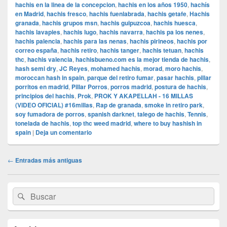
hachis en la linea de la concepcion
,
hachis en los años 1950
,
hachís
en Madrid
,
hachis fresco
,
hachis fuenlabrada
,
hachis getafe
,
Hachis
granada
,
hachis grupos msn
,
hachis guipuzcoa
,
hachis huesca
,
hachis lavapies
,
hachis lugo
,
hachis navarra
,
hachis pa los nenes
,
hachis palencia
,
hachis para las nenas
,
hachis pirineos
,
hachis por
correo españa
,
hachis retiro
,
hachis tanger
,
hachis tetuan
,
hachis
thc
,
hachis valencia
,
hachisbueno.com es la mejor tienda de hachis
,
hash semi dry
,
JC Reyes
,
mohamed hachis
,
morad
,
moro hachis
,
moroccan hash in spain
,
parque del retiro fumar
,
pasar hachis
,
pillar
porritos en madrid
,
Pillar Porros
,
porros madrid
,
postura de hachis
,
principios del hachis
,
Prok
,
PROK Y AKAPELLAH - 16 MILLAS
(VIDEO OFICIAL) #16millas
,
Rap de granada
,
smoke in retiro park
,
soy fumadora de porros
,
spanish darknet
,
talego de hachis
,
Tennis
,
tonelada de hachis
,
top thc weed madrid
,
where to buy hashish in
spain
|
Deja un comentario
Navegación
←
Entradas más antiguas
de
entradas
El
Buscar
Buscar
área
por:
de
widget
barra