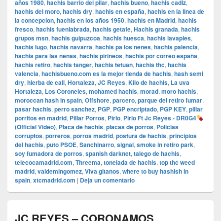
años 1980
,
hachis barrio del pilar
,
hachis bueno
,
hachis cadiz
,
hachis del moro
,
hachis dry
,
hachis en españa
,
hachis en la linea de
la concepcion
,
hachis en los años 1950
,
hachís en Madrid
,
hachis
fresco
,
hachis fuenlabrada
,
hachis getafe
,
Hachis granada
,
hachis
grupos msn
,
hachis guipuzcoa
,
hachis huesca
,
hachis lavapies
,
hachis lugo
,
hachis navarra
,
hachis pa los nenes
,
hachis palencia
,
hachis para las nenas
,
hachis pirineos
,
hachis por correo españa
,
hachis retiro
,
hachis tanger
,
hachis tetuan
,
hachis thc
,
hachis
valencia
,
hachisbueno.com es la mejor tienda de hachis
,
hash semi
dry
,
hierba de cali
,
Hortaleza
,
JC Reyes
,
Kilo de hachis
,
La uva
Hortaleza
,
Los Coroneles
,
mohamed hachis
,
morad
,
moro hachis
,
moroccan hash in spain
,
Offshore
,
parcero
,
parque del retiro fumar
,
pasar hachis
,
perro sanchez
,
PGP
,
PGP encriptado
,
PGP KEY
,
pillar
porritos en madrid
,
Pillar Porros
,
Pirlo
,
Pirlo Ft Jc Reyes - DR0G4
(Official Video)
,
Placa de hachis
,
placas de porros
,
Policias
corruptos
,
porreros
,
porros madrid
,
postura de hachis
,
principios
del hachis
,
puto PSOE
,
Sanchinarro
,
signal
,
smoke in retiro park
,
soy fumadora de porros
,
spanish darknet
,
talego de hachis
,
telecocamadrid.com
,
Threema
,
tonelada de hachis
,
top thc weed
madrid
,
valdemingomez
,
Viva gitanos
,
where to buy hashish in
spain
,
xtcmadrid.com
|
Deja un comentario
JC REYES – CORONAMOS