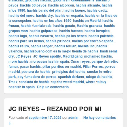
el hachis
geocities hachis
good hash
Greenlanterns
hachis 5
pavos
,
hachis 50 pavos
,
hachis alcorcon
,
hachis alicante
,
hachis
años 1980
,
hachis barrio del pilar
,
hachis bueno
,
hachis cadiz
,
hachis del moro
,
hachis dry
,
hachis en españa
,
hachis en la linea de
la concepcion
,
hachis en los años 1950
,
hachís en Madrid
,
hachis
fresco
,
hachis fuenlabrada
,
hachis getafe
,
Hachis granada
,
hachis
grupos msn
,
hachis guipuzcoa
,
hachis huesca
,
hachis lavapies
,
hachis lugo
,
hachis navarra
,
hachis pa los nenes
,
hachis palencia
,
hachis para las nenas
,
hachis pirineos
,
hachis por correo españa
,
hachis retiro
,
hachis tanger
,
hachis tetuan
,
hachis thc
,
hachis
valencia
,
hachisbueno.com es la mejor tienda de hachis
,
hash semi
dry
,
JC Reyes
,
JC Reyes spotify
,
Madrid gang
,
mohamed hachis
,
moro hachis
,
moroccan hash in spain
,
Omar reyes
,
parque del retiro
fumar
,
pasar hachis
,
pillar porritos en madrid
,
Pillar Porros
,
porros
madrid
,
postura de hachis
,
principios del hachis
,
smoke in retiro
park
,
soy fumadora de porros
,
spanish darknet
,
talego de hachis
,
Tmax
,
tonelada de hachis
,
top thc weed madrid
,
where to buy
hashish in spain
|
Deja un comentario
JC REYES – REZANDO POR MI
Publicado el
septiembre 17, 2025
por
admin
—
No hay comentarios
↓