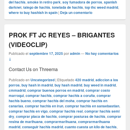
del hachis
,
smoke in retiro park
,
soy fumadora de porros
,
spanish
darknet
,
talego de hachis
,
tonelada de hachis
,
top thc weed madrid
,
where to buy hashish in spain
|
Deja un comentario
PROK FT JC REYES – BRIGANTES
(VIDEOCLIP)
Publicado el
septiembre 17, 2025
por
admin
—
No hay comentarios
↓
Contact Us on Threema
Publicado en
Uncategorized
|
Etiquetado
420 madrid
,
adiccion a los
porros
,
buy hash in madrid
,
buy hash madrid
,
buy weed in madrid
,
cmmadrid
,
comprar buenos porros en madrid
,
comprar costo
marroqui
,
comprar hachis
,
comprar hachis a coruña
,
comprar
hachis bueno
,
comprar hachis del moha
,
comprar hachis en
canarias
,
comprar hachis en irun
,
comprar hachis en sansebastian
,
comprar hachis en vigo
,
comprar hachis real
,
comprar hachis semi
dry
,
comprar placa de hachis
,
comprar posturas de hachis
,
comprar
resina de marihuana
,
comprarmarihuana
,
comprarmarihuana
madrid
,
conseguir hachis madrid
,
cuanto cuesta un kilo de hachis
,