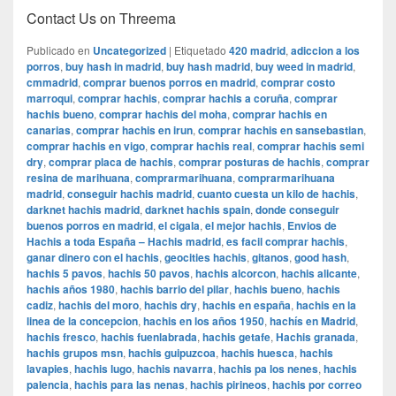
Contact Us on Threema
Publicado en
Uncategorized
|
Etiquetado
420 madrid
,
adiccion a los
porros
,
buy hash in madrid
,
buy hash madrid
,
buy weed in madrid
,
cmmadrid
,
comprar buenos porros en madrid
,
comprar costo
marroqui
,
comprar hachis
,
comprar hachis a coruña
,
comprar
hachis bueno
,
comprar hachis del moha
,
comprar hachis en
canarias
,
comprar hachis en irun
,
comprar hachis en sansebastian
,
comprar hachis en vigo
,
comprar hachis real
,
comprar hachis semi
dry
,
comprar placa de hachis
,
comprar posturas de hachis
,
comprar
resina de marihuana
,
comprarmarihuana
,
comprarmarihuana
madrid
,
conseguir hachis madrid
,
cuanto cuesta un kilo de hachis
,
darknet hachis madrid
,
darknet hachis spain
,
donde conseguir
buenos porros en madrid
,
el cigala
,
el mejor hachis
,
Envios de
Hachis a toda España – Hachis madrid
,
es facil comprar hachis
,
ganar dinero con el hachis
,
geocities hachis
,
gitanos
,
good hash
,
hachis 5 pavos
,
hachis 50 pavos
,
hachis alcorcon
,
hachis alicante
,
hachis años 1980
,
hachis barrio del pilar
,
hachis bueno
,
hachis
cadiz
,
hachis del moro
,
hachis dry
,
hachis en españa
,
hachis en la
linea de la concepcion
,
hachis en los años 1950
,
hachís en Madrid
,
hachis fresco
,
hachis fuenlabrada
,
hachis getafe
,
Hachis granada
,
hachis grupos msn
,
hachis guipuzcoa
,
hachis huesca
,
hachis
lavapies
,
hachis lugo
,
hachis navarra
,
hachis pa los nenes
,
hachis
palencia
,
hachis para las nenas
,
hachis pirineos
,
hachis por correo