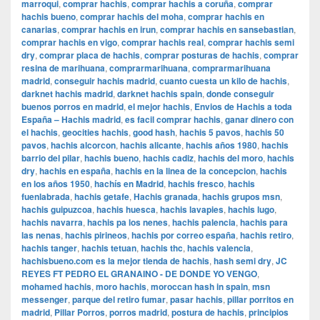
marroqui
,
comprar hachis
,
comprar hachis a coruña
,
comprar
hachis bueno
,
comprar hachis del moha
,
comprar hachis en
canarias
,
comprar hachis en irun
,
comprar hachis en sansebastian
,
comprar hachis en vigo
,
comprar hachis real
,
comprar hachis semi
dry
,
comprar placa de hachis
,
comprar posturas de hachis
,
comprar
resina de marihuana
,
comprarmarihuana
,
comprarmarihuana
madrid
,
conseguir hachis madrid
,
cuanto cuesta un kilo de hachis
,
darknet hachis madrid
,
darknet hachis spain
,
donde conseguir
buenos porros en madrid
,
el mejor hachis
,
Envios de Hachis a toda
España – Hachis madrid
,
es facil comprar hachis
,
ganar dinero con
el hachis
,
geocities hachis
,
good hash
,
hachis 5 pavos
,
hachis 50
pavos
,
hachis alcorcon
,
hachis alicante
,
hachis años 1980
,
hachis
barrio del pilar
,
hachis bueno
,
hachis cadiz
,
hachis del moro
,
hachis
dry
,
hachis en españa
,
hachis en la linea de la concepcion
,
hachis
en los años 1950
,
hachís en Madrid
,
hachis fresco
,
hachis
fuenlabrada
,
hachis getafe
,
Hachis granada
,
hachis grupos msn
,
hachis guipuzcoa
,
hachis huesca
,
hachis lavapies
,
hachis lugo
,
hachis navarra
,
hachis pa los nenes
,
hachis palencia
,
hachis para
las nenas
,
hachis pirineos
,
hachis por correo españa
,
hachis retiro
,
hachis tanger
,
hachis tetuan
,
hachis thc
,
hachis valencia
,
hachisbueno.com es la mejor tienda de hachis
,
hash semi dry
,
JC
REYES FT PEDRO EL GRANAINO - DE DONDE YO VENGO
,
mohamed hachis
,
moro hachis
,
moroccan hash in spain
,
msn
messenger
,
parque del retiro fumar
,
pasar hachis
,
pillar porritos en
madrid
,
Pillar Porros
,
porros madrid
,
postura de hachis
,
principios