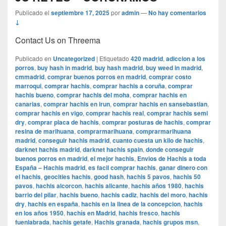
Publicado el
septiembre 17, 2025
por
admin
—
No hay comentarios
↓
Contact Us on Threema
Publicado en
Uncategorized
|
Etiquetado
420 madrid
,
adiccion a los
porros
,
buy hash in madrid
,
buy hash madrid
,
buy weed in madrid
,
cmmadrid
,
comprar buenos porros en madrid
,
comprar costo
marroqui
,
comprar hachis
,
comprar hachis a coruña
,
comprar
hachis bueno
,
comprar hachis del moha
,
comprar hachis en
canarias
,
comprar hachis en irun
,
comprar hachis en sansebastian
,
comprar hachis en vigo
,
comprar hachis real
,
comprar hachis semi
dry
,
comprar placa de hachis
,
comprar posturas de hachis
,
comprar
resina de marihuana
,
comprarmarihuana
,
comprarmarihuana
madrid
,
conseguir hachis madrid
,
cuanto cuesta un kilo de hachis
,
darknet hachis madrid
,
darknet hachis spain
,
donde conseguir
buenos porros en madrid
,
el mejor hachis
,
Envios de Hachis a toda
España – Hachis madrid
,
es facil comprar hachis
,
ganar dinero con
el hachis
,
geocities hachis
,
good hash
,
hachis 5 pavos
,
hachis 50
pavos
,
hachis alcorcon
,
hachis alicante
,
hachis años 1980
,
hachis
barrio del pilar
,
hachis bueno
,
hachis cadiz
,
hachis del moro
,
hachis
dry
,
hachis en españa
,
hachis en la linea de la concepcion
,
hachis
en los años 1950
,
hachís en Madrid
,
hachis fresco
,
hachis
fuenlabrada
,
hachis getafe
,
Hachis granada
,
hachis grupos msn
,