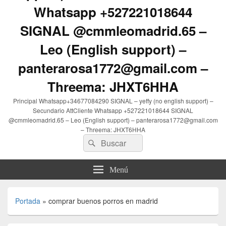
Whatsapp +527221018644
SIGNAL @cmmleomadrid.65 –
Leo (English support) –
panterarosa1772@gmail.com –
Threema: JHXT6HHA
Principal Whatsapp+34677084290 SIGNAL – yeffy (no english support) –
Secundario AttCliente Whatsapp +527221018644 SIGNAL
@cmmleomadrid.65 – Leo (English support) – panterarosa1772@gmail.com
– Threema: JHXT6HHA
Buscar
Buscar
por:
Menú
Portada
»
comprar buenos porros en madrid