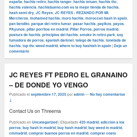
españa
,
hachis retiro
,
hachis tanger
,
hachis tetuan
,
hachis thc
,
hachis valencia
,
hachisbueno.com es la mejor tienda de hachis
,
hash semi dry
,
JC Reyes
,
JC REYES - REZANDO POR MI
,
Mercheros
,
mohamed hachis
,
moro hachis
,
moroccan hash in spain
,
pan bendito
,
parque del retiro fumar
,
pasar hachis
,
payikos
,
payos
,
PAyunos
,
pillar porritos en madrid
,
Pillar Porros
,
porros madrid
,
postura de hachis
,
principios del hachis
,
smoke in retiro park
,
soy
fumadora de porros
,
spanish darknet
,
talego de hachis
,
tonelada de
hachis
,
top thc weed madrid
,
where to buy hashish in spain
|
Deja un
comentario
JC REYES FT PEDRO EL GRANAINO
– DE DONDE YO VENGO
Publicado el
septiembre 17, 2025
por
admin
—
No hay comentarios
↓
Contact Us on Threema
Publicado en
Uncategorized
|
Etiquetado
420 madrid
,
adiccion a los
porros
,
buy hash in madrid
,
buy hash madrid
,
buy weed in madrid
,
cmmadrid
,
comprar buenos porros en madrid
,
comprar costo