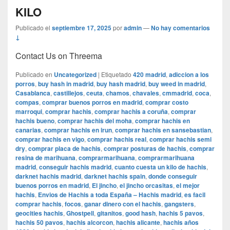
KILO
Publicado el
septiembre 17, 2025
por
admin
—
No hay comentarios
↓
Contact Us on Threema
Publicado en
Uncategorized
|
Etiquetado
420 madrid
,
adiccion a los
porros
,
buy hash in madrid
,
buy hash madrid
,
buy weed in madrid
,
Casablanca
,
castillejos
,
ceuta
,
chamos
,
chavales
,
cmmadrid
,
coca
,
compas
,
comprar buenos porros en madrid
,
comprar costo
marroqui
,
comprar hachis
,
comprar hachis a coruña
,
comprar
hachis bueno
,
comprar hachis del moha
,
comprar hachis en
canarias
,
comprar hachis en irun
,
comprar hachis en sansebastian
,
comprar hachis en vigo
,
comprar hachis real
,
comprar hachis semi
dry
,
comprar placa de hachis
,
comprar posturas de hachis
,
comprar
resina de marihuana
,
comprarmarihuana
,
comprarmarihuana
madrid
,
conseguir hachis madrid
,
cuanto cuesta un kilo de hachis
,
darknet hachis madrid
,
darknet hachis spain
,
donde conseguir
buenos porros en madrid
,
El jincho
,
el jincho orcasitas
,
el mejor
hachis
,
Envios de Hachis a toda España – Hachis madrid
,
es facil
comprar hachis
,
focos
,
ganar dinero con el hachis
,
gangsters
,
geocities hachis
,
Ghostpell
,
gitanitos
,
good hash
,
hachis 5 pavos
,
hachis 50 pavos
,
hachis alcorcon
,
hachis alicante
,
hachis años