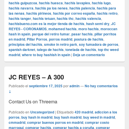
hachis guipuzcoa
,
hachis huesca
,
hachis lavapies
,
hachis lugo
,
hachis navarra
,
hachis pa los nenes
,
hachis palencia
,
hachis para
las nenas
,
hachis pirineos
,
hachis por correo españa
,
hachis retiro
,
hachis tanger
,
hachis tetuan
,
hachis thc
,
hachis valencia
,
hachisbueno.com es la mejor tienda de hachis
,
hash semi dry
,
JC
REYES - CORONAMOS
,
mohamed hachis
,
moro hachis
,
moroccan
hash in spain
,
parque del retiro fumar
,
pasar hachis
,
pillar porritos
en madrid
,
Pillar Porros
,
porros madrid
,
postura de hachis
,
principios del hachis
,
smoke in retiro park
,
soy fumadora de porros
,
spanish darknet
,
talego de hachis
,
tonelada de hachis
,
top thc weed
madrid
,
where to buy hashish in spain
|
Deja un comentario
JC REYES – A 300
Publicado el
septiembre 17, 2025
por
admin
—
No hay comentarios
↓
Contact Us on Threema
Publicado en
Uncategorized
|
Etiquetado
420 madrid
,
adiccion a los
porros
,
buy hash in madrid
,
buy hash madrid
,
buy weed in madrid
,
cmmadrid
,
comprar buenos porros en madrid
,
comprar costo
marroqui
,
comprar hachis
,
comprar hachis a coruña
,
comprar