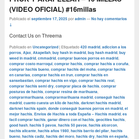
(VIDEO OFICIAL) #16millas
Publicado el
septiembre 17, 2025
por
admin
—
No hay comentarios
↓
Contact Us on Threema
Publicado en
Uncategorized
|
Etiquetado
420 madrid
,
adiccion a los
porros
,
Ajax
,
Akapellah
,
buy hash in madrid
,
buy hash madrid
,
buy
weed in madrid
,
cmmadrid
,
comprar buenos porros en madrid
,
comprar costo marroqui
,
comprar hachis
,
comprar hachis a coruña
,
comprar hachis bueno
,
comprar hachis del moha
,
comprar hachis
en canarias
,
comprar hachis en irun
,
comprar hachis en
sansebastian
,
comprar hachis en vigo
,
comprar hachis real
,
comprar hachis semi dry
,
comprar placa de hachis
,
comprar
posturas de hachis
,
comprar resina de marihuana
,
comprarmarihuana
,
comprarmarihuana madrid
,
conseguir hachis
madrid
,
cuanto cuesta un kilo de hachis
,
darknet hachis madrid
,
darknet hachis spain
,
donde conseguir buenos porros en madrid
,
el
mejor hachis
,
Envios de Hachis a toda España – Hachis madrid
,
es
facil comprar hachis
,
ganar dinero con el hachis
,
geocities hachis
,
good hash
,
hachis 5 pavos
,
hachis 50 pavos
,
hachis alcorcon
,
hachis alicante
,
hachis años 1980
,
hachis barrio del pilar
,
hachis
bueno
,
hachis cadiz
,
hachis del moro
,
hachis dry
,
hachis en españa
,