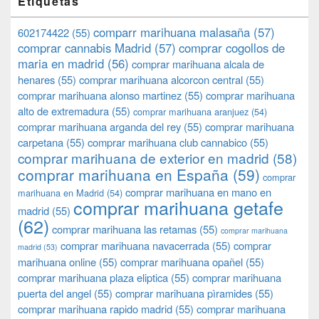
Etiquetas
comparr marihuana malasaña
(57)
602174422
(55)
comprar cannabis Madrid
(57)
comprar cogollos de
maria en madrid
(56)
comprar marihuana alcala de
henares
(55)
comprar marihuana alcorcon central
(55)
comprar marihuana alonso martinez
(55)
comprar marihuana
alto de extremadura
(55)
comprar marihuana aranjuez
(54)
comprar marihuana arganda del rey
(55)
comprar marihuana
carpetana
(55)
comprar marihuana club cannabico
(55)
comprar marihuana de exterior en madrid
(58)
comprar marihuana en España
(59)
comprar
comprar marihuana en mano en
marihuana en Madrid
(54)
comprar marihuana getafe
madrid
(55)
(62)
comprar marihuana las retamas
(55)
comprar marihuana
comprar marihuana navacerrada
(55)
comprar
madrid
(53)
marihuana online
(55)
comprar marihuana opañel
(55)
comprar marihuana plaza eliptica
(55)
comprar marihuana
puerta del angel
(55)
comprar marihuana pìramides
(55)
comprar marihuana rapido madrid
(55)
comprar marihuana