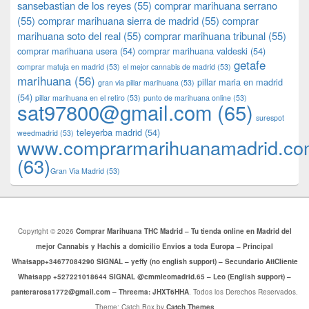
sansebastian de los reyes
(55)
comprar marihuana serrano
(55)
comprar marihuana sierra de madrid
(55)
comprar
marihuana soto del real
(55)
comprar marihuana tribunal
(55)
comprar marihuana usera
(54)
comprar marihuana valdeski
(54)
getafe
comprar matuja en madrid
(53)
el mejor cannabis de madrid
(53)
marihuana
(56)
pillar maria en madrid
gran via pillar marihuana
(53)
(54)
pillar marihuana en el retiro
(53)
punto de marihuana online
(53)
sat97800@gmail.com
(65)
surespot
teleyerba madrid
(54)
weedmadrid
(53)
www.comprarmarihuanamadrid.c
(63)
​​Gran Via Madrid
(53)
Copyright © 2026
Comprar Marihuana THC Madrid – Tu tienda online en Madrid del
mejor Cannabis y Hachis a domicilio Envios a toda Europa – Principal
Whatsapp+34677084290 SIGNAL – yeffy (no english support) – Secundario AttCliente
Whatsapp +527221018644 SIGNAL @cmmleomadrid.65 – Leo (English support) –
panterarosa1772@gmail.com – Threema: JHXT6HHA
. Todos los Derechos Reservados.
Theme: Catch Box by
Catch Themes