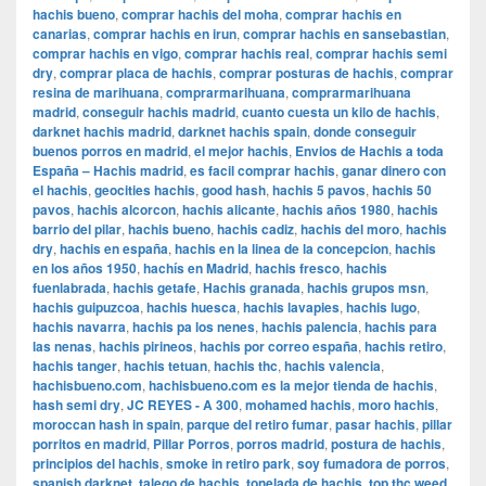
hachis bueno
,
comprar hachis del moha
,
comprar hachis en
canarias
,
comprar hachis en irun
,
comprar hachis en sansebastian
,
comprar hachis en vigo
,
comprar hachis real
,
comprar hachis semi
dry
,
comprar placa de hachis
,
comprar posturas de hachis
,
comprar
resina de marihuana
,
comprarmarihuana
,
comprarmarihuana
madrid
,
conseguir hachis madrid
,
cuanto cuesta un kilo de hachis
,
darknet hachis madrid
,
darknet hachis spain
,
donde conseguir
buenos porros en madrid
,
el mejor hachis
,
Envios de Hachis a toda
España – Hachis madrid
,
es facil comprar hachis
,
ganar dinero con
el hachis
,
geocities hachis
,
good hash
,
hachis 5 pavos
,
hachis 50
pavos
,
hachis alcorcon
,
hachis alicante
,
hachis años 1980
,
hachis
barrio del pilar
,
hachis bueno
,
hachis cadiz
,
hachis del moro
,
hachis
dry
,
hachis en españa
,
hachis en la linea de la concepcion
,
hachis
en los años 1950
,
hachís en Madrid
,
hachis fresco
,
hachis
fuenlabrada
,
hachis getafe
,
Hachis granada
,
hachis grupos msn
,
hachis guipuzcoa
,
hachis huesca
,
hachis lavapies
,
hachis lugo
,
hachis navarra
,
hachis pa los nenes
,
hachis palencia
,
hachis para
las nenas
,
hachis pirineos
,
hachis por correo españa
,
hachis retiro
,
hachis tanger
,
hachis tetuan
,
hachis thc
,
hachis valencia
,
hachisbueno.com
,
hachisbueno.com es la mejor tienda de hachis
,
hash semi dry
,
JC REYES - A 300
,
mohamed hachis
,
moro hachis
,
moroccan hash in spain
,
parque del retiro fumar
,
pasar hachis
,
pillar
porritos en madrid
,
Pillar Porros
,
porros madrid
,
postura de hachis
,
principios del hachis
,
smoke in retiro park
,
soy fumadora de porros
,
spanish darknet
,
talego de hachis
,
tonelada de hachis
,
top thc weed