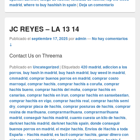
madrid
,
where to buy hashish in spain
|
Deja un comentario
JC REYES – LA 13 14
Publicado el
septiembre 17, 2025
por
admin
—
No hay comentarios
↓
Contact Us on Threema
Publicado en
Uncategorized
|
Etiquetado
420 madrid
,
adiccion a los
porros
,
buy hash in madrid
,
buy hash madrid
,
buy weed in madrid
,
cmmadrid
,
comprar buenos porros en madrid
,
comprar costo
marroqui
,
comprar hachis
,
comprar hachis a coruña
,
comprar
hachis bueno
,
comprar hachis del moha
,
comprar hachis en
canarias
,
comprar hachis en irun
,
comprar hachis en sansebastian
,
comprar hachis en vigo
,
comprar hachis real
,
comprar hachis semi
dry
,
comprar placa de hachis
,
comprar posturas de hachis
,
comprar
resina de marihuana
,
comprarmarihuana
,
comprarmarihuana
madrid
,
conseguir hachis madrid
,
cuanto cuesta un kilo de hachis
,
darknet hachis madrid
,
darknet hachis spain
,
donde conseguir
buenos porros en madrid
,
el mejor hachis
,
Envios de Hachis a toda
España – Hachis madrid
,
es facil comprar hachis
,
ganar dinero con
,
,
,
,