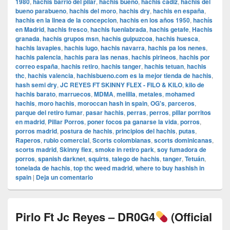
1980
,
hachis barrio del pilar
,
hachis bueno
,
hachis cadiz
,
hachis del
bueno parabueno
,
hachis del moro
,
hachis dry
,
hachis en españa
,
hachis en la linea de la concepcion
,
hachis en los años 1950
,
hachís
en Madrid
,
hachis fresco
,
hachis fuenlabrada
,
hachis getafe
,
Hachis
granada
,
hachis grupos msn
,
hachis guipuzcoa
,
hachis huesca
,
hachis lavapies
,
hachis lugo
,
hachis navarra
,
hachis pa los nenes
,
hachis palencia
,
hachis para las nenas
,
hachis pirineos
,
hachis por
correo españa
,
hachis retiro
,
hachis tanger
,
hachis tetuan
,
hachis
thc
,
hachis valencia
,
hachisbueno.com es la mejor tienda de hachis
,
hash semi dry
,
JC REYES FT SKINNY FLEX - FILO & KILO
,
kilo de
hachis barato
,
marruecos
,
MDMA
,
melilla
,
metales
,
mohamed
hachis
,
moro hachis
,
moroccan hash in spain
,
OG's
,
parceros
,
parque del retiro fumar
,
pasar hachis
,
perras
,
perros
,
pillar porritos
en madrid
,
Pillar Porros
,
poner focos pa ganarse la vida
,
porros
,
porros madrid
,
postura de hachis
,
principios del hachis
,
putas
,
Raperos
,
rubio comercial
,
Scorts colombianas
,
scorts dominicanas
,
scorts madrid
,
Skinny flex
,
smoke in retiro park
,
soy fumadora de
porros
,
spanish darknet
,
squirts
,
talego de hachis
,
tanger
,
Tetuán
,
tonelada de hachis
,
top thc weed madrid
,
where to buy hashish in
spain
|
Deja un comentario
Pirlo Ft Jc Reyes – DR0G4
(Official