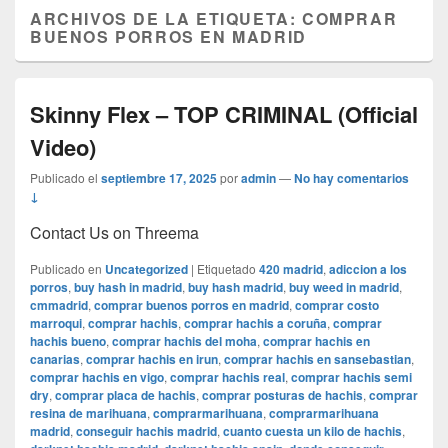
ARCHIVOS DE LA ETIQUETA:
COMPRAR
BUENOS PORROS EN MADRID
Skinny Flex – TOP CRIMINAL (Official
Video)
Publicado el
septiembre 17, 2025
por
admin
—
No hay comentarios
↓
Contact Us on Threema
Publicado en
Uncategorized
|
Etiquetado
420 madrid
,
adiccion a los
porros
,
buy hash in madrid
,
buy hash madrid
,
buy weed in madrid
,
cmmadrid
,
comprar buenos porros en madrid
,
comprar costo
marroqui
,
comprar hachis
,
comprar hachis a coruña
,
comprar
hachis bueno
,
comprar hachis del moha
,
comprar hachis en
canarias
,
comprar hachis en irun
,
comprar hachis en sansebastian
,
comprar hachis en vigo
,
comprar hachis real
,
comprar hachis semi
dry
,
comprar placa de hachis
,
comprar posturas de hachis
,
comprar
resina de marihuana
,
comprarmarihuana
,
comprarmarihuana
madrid
,
conseguir hachis madrid
,
cuanto cuesta un kilo de hachis
,