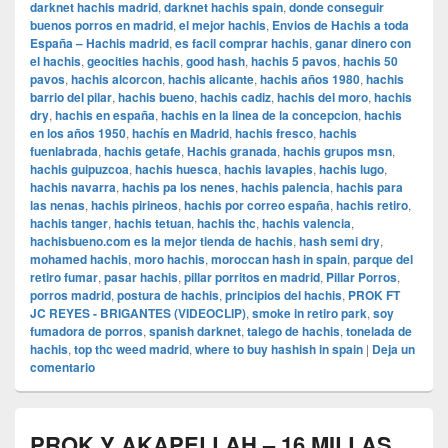
darknet hachis madrid
,
darknet hachis spain
,
donde conseguir
buenos porros en madrid
,
el mejor hachis
,
Envios de Hachis a toda
España – Hachis madrid
,
es facil comprar hachis
,
ganar dinero con
el hachis
,
geocities hachis
,
good hash
,
hachis 5 pavos
,
hachis 50
pavos
,
hachis alcorcon
,
hachis alicante
,
hachis años 1980
,
hachis
barrio del pilar
,
hachis bueno
,
hachis cadiz
,
hachis del moro
,
hachis
dry
,
hachis en españa
,
hachis en la linea de la concepcion
,
hachis
en los años 1950
,
hachís en Madrid
,
hachis fresco
,
hachis
fuenlabrada
,
hachis getafe
,
Hachis granada
,
hachis grupos msn
,
hachis guipuzcoa
,
hachis huesca
,
hachis lavapies
,
hachis lugo
,
hachis navarra
,
hachis pa los nenes
,
hachis palencia
,
hachis para
las nenas
,
hachis pirineos
,
hachis por correo españa
,
hachis retiro
,
hachis tanger
,
hachis tetuan
,
hachis thc
,
hachis valencia
,
hachisbueno.com es la mejor tienda de hachis
,
hash semi dry
,
mohamed hachis
,
moro hachis
,
moroccan hash in spain
,
parque del
retiro fumar
,
pasar hachis
,
pillar porritos en madrid
,
Pillar Porros
,
porros madrid
,
postura de hachis
,
principios del hachis
,
PROK FT
JC REYES - BRIGANTES (VIDEOCLIP)
,
smoke in retiro park
,
soy
fumadora de porros
,
spanish darknet
,
talego de hachis
,
tonelada de
hachis
,
top thc weed madrid
,
where to buy hashish in spain
|
Deja un
comentario
PROK Y AKAPELLAH – 16 MILLAS