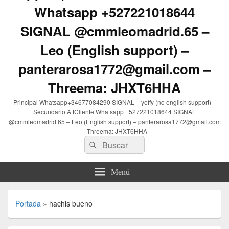
Whatsapp +527221018644
SIGNAL @cmmleomadrid.65 –
Leo (English support) –
panterarosa1772@gmail.com –
Threema: JHXT6HHA
Principal Whatsapp+34677084290 SIGNAL – yeffy (no english support) –
Secundario AttCliente Whatsapp +527221018644 SIGNAL
@cmmleomadrid.65 – Leo (English support) – panterarosa1772@gmail.com
– Threema: JHXT6HHA
Buscar
Buscar
por:
Menú
Portada
»
hachis bueno