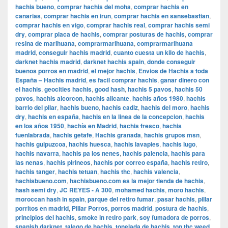
hachis bueno
,
comprar hachis del moha
,
comprar hachis en
canarias
,
comprar hachis en irun
,
comprar hachis en sansebastian
,
comprar hachis en vigo
,
comprar hachis real
,
comprar hachis semi
dry
,
comprar placa de hachis
,
comprar posturas de hachis
,
comprar
resina de marihuana
,
comprarmarihuana
,
comprarmarihuana
madrid
,
conseguir hachis madrid
,
cuanto cuesta un kilo de hachis
,
darknet hachis madrid
,
darknet hachis spain
,
donde conseguir
buenos porros en madrid
,
el mejor hachis
,
Envios de Hachis a toda
España – Hachis madrid
,
es facil comprar hachis
,
ganar dinero con
el hachis
,
geocities hachis
,
good hash
,
hachis 5 pavos
,
hachis 50
pavos
,
hachis alcorcon
,
hachis alicante
,
hachis años 1980
,
hachis
barrio del pilar
,
hachis bueno
,
hachis cadiz
,
hachis del moro
,
hachis
dry
,
hachis en españa
,
hachis en la linea de la concepcion
,
hachis
en los años 1950
,
hachís en Madrid
,
hachis fresco
,
hachis
fuenlabrada
,
hachis getafe
,
Hachis granada
,
hachis grupos msn
,
hachis guipuzcoa
,
hachis huesca
,
hachis lavapies
,
hachis lugo
,
hachis navarra
,
hachis pa los nenes
,
hachis palencia
,
hachis para
las nenas
,
hachis pirineos
,
hachis por correo españa
,
hachis retiro
,
hachis tanger
,
hachis tetuan
,
hachis thc
,
hachis valencia
,
hachisbueno.com
,
hachisbueno.com es la mejor tienda de hachis
,
hash semi dry
,
JC REYES - A 300
,
mohamed hachis
,
moro hachis
,
moroccan hash in spain
,
parque del retiro fumar
,
pasar hachis
,
pillar
porritos en madrid
,
Pillar Porros
,
porros madrid
,
postura de hachis
,
principios del hachis
,
smoke in retiro park
,
soy fumadora de porros
,
spanish darknet
,
talego de hachis
,
tonelada de hachis
,
top thc weed