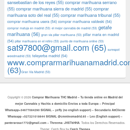
sansebastian de los reyes
(55)
comprar marihuana serrano
(55)
comprar marihuana sierra de madrid
(55)
comprar
marihuana soto del real
(55)
comprar marihuana tribunal
(55)
comprar marihuana usera
(54)
comprar marihuana valdeski
(54)
getafe
comprar matuja en madrid
(53)
el mejor cannabis de madrid
(53)
marihuana
(56)
pillar maria en madrid
gran via pillar marihuana
(53)
(54)
pillar marihuana en el retiro
(53)
punto de marihuana online
(53)
sat97800@gmail.com
(65)
surespot
teleyerba madrid
(54)
weedmadrid
(53)
www.comprarmarihuanamadrid.c
(63)
​​Gran Via Madrid
(53)
Copyright © 2026
Comprar Marihuana THC Madrid – Tu tienda online en Madrid del
mejor Cannabis y Hachis a domicilio Envios a toda Europa – Principal
Whatsapp+34677084290 SIGNAL – yeffy (no english support) – Secundario AttCliente
Whatsapp +527221018644 SIGNAL @cmmleomadrid.65 – Leo (English support) –
panterarosa1772@gmail.com – Threema: JHXT6HHA
. Todos los Derechos Reservados.
Theme: Catch Box by
Catch Themes