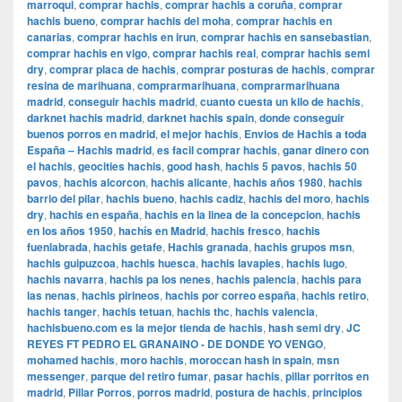
marroqui
,
comprar hachis
,
comprar hachis a coruña
,
comprar
hachis bueno
,
comprar hachis del moha
,
comprar hachis en
canarias
,
comprar hachis en irun
,
comprar hachis en sansebastian
,
comprar hachis en vigo
,
comprar hachis real
,
comprar hachis semi
dry
,
comprar placa de hachis
,
comprar posturas de hachis
,
comprar
resina de marihuana
,
comprarmarihuana
,
comprarmarihuana
madrid
,
conseguir hachis madrid
,
cuanto cuesta un kilo de hachis
,
darknet hachis madrid
,
darknet hachis spain
,
donde conseguir
buenos porros en madrid
,
el mejor hachis
,
Envios de Hachis a toda
España – Hachis madrid
,
es facil comprar hachis
,
ganar dinero con
el hachis
,
geocities hachis
,
good hash
,
hachis 5 pavos
,
hachis 50
pavos
,
hachis alcorcon
,
hachis alicante
,
hachis años 1980
,
hachis
barrio del pilar
,
hachis bueno
,
hachis cadiz
,
hachis del moro
,
hachis
dry
,
hachis en españa
,
hachis en la linea de la concepcion
,
hachis
en los años 1950
,
hachís en Madrid
,
hachis fresco
,
hachis
fuenlabrada
,
hachis getafe
,
Hachis granada
,
hachis grupos msn
,
hachis guipuzcoa
,
hachis huesca
,
hachis lavapies
,
hachis lugo
,
hachis navarra
,
hachis pa los nenes
,
hachis palencia
,
hachis para
las nenas
,
hachis pirineos
,
hachis por correo españa
,
hachis retiro
,
hachis tanger
,
hachis tetuan
,
hachis thc
,
hachis valencia
,
hachisbueno.com es la mejor tienda de hachis
,
hash semi dry
,
JC
REYES FT PEDRO EL GRANAINO - DE DONDE YO VENGO
,
mohamed hachis
,
moro hachis
,
moroccan hash in spain
,
msn
messenger
,
parque del retiro fumar
,
pasar hachis
,
pillar porritos en
madrid
,
Pillar Porros
,
porros madrid
,
postura de hachis
,
principios