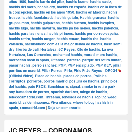
años 1980
,
hachis barrio del pilar
,
hachis bueno
,
hachis cadiz
,
hachis del moro
,
hachis dry
,
hachis en españa
,
hachis en la linea de
la concepcion
,
hachis en los años 1950
,
hachís en Madrid
,
hachis
fresco
,
hachis fuenlabrada
,
hachis getafe
,
Hachis granada
,
hachis
grupos msn
,
hachis guipuzcoa
,
hachis huesca
,
hachis lavapies
,
hachis lugo
,
hachis navarra
,
hachis pa los nenes
,
hachis palencia
,
hachis para las nenas
,
hachis pirineos
,
hachis por correo españa
,
hachis retiro
,
hachis tanger
,
hachis tetuan
,
hachis thc
,
hachis
valencia
,
hachisbueno.com es la mejor tienda de hachis
,
hash semi
dry
,
hierba de cali
,
Hortaleza
,
JC Reyes
,
Kilo de hachis
,
La uva
Hortaleza
,
Los Coroneles
,
mohamed hachis
,
morad
,
moro hachis
,
moroccan hash in spain
,
Offshore
,
parcero
,
parque del retiro fumar
,
pasar hachis
,
perro sanchez
,
PGP
,
PGP encriptado
,
PGP KEY
,
pillar
porritos en madrid
,
Pillar Porros
,
Pirlo
,
Pirlo Ft Jc Reyes - DR0G4
(Official Video)
,
Placa de hachis
,
placas de porros
,
Policias
corruptos
,
porreros
,
porros madrid
,
postura de hachis
,
principios
del hachis
,
puto PSOE
,
Sanchinarro
,
signal
,
smoke in retiro park
,
soy fumadora de porros
,
spanish darknet
,
talego de hachis
,
telecocamadrid.com
,
Threema
,
tonelada de hachis
,
top thc weed
madrid
,
valdemingomez
,
Viva gitanos
,
where to buy hashish in
spain
,
xtcmadrid.com
|
Deja un comentario
JC REYES – CORONAMOS