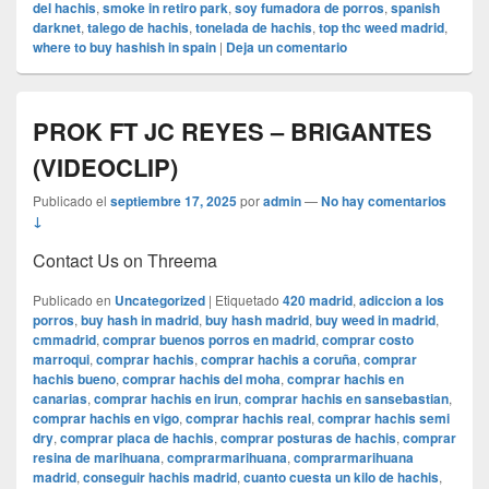
del hachis
,
smoke in retiro park
,
soy fumadora de porros
,
spanish
darknet
,
talego de hachis
,
tonelada de hachis
,
top thc weed madrid
,
where to buy hashish in spain
|
Deja un comentario
PROK FT JC REYES – BRIGANTES
(VIDEOCLIP)
Publicado el
septiembre 17, 2025
por
admin
—
No hay comentarios
↓
Contact Us on Threema
Publicado en
Uncategorized
|
Etiquetado
420 madrid
,
adiccion a los
porros
,
buy hash in madrid
,
buy hash madrid
,
buy weed in madrid
,
cmmadrid
,
comprar buenos porros en madrid
,
comprar costo
marroqui
,
comprar hachis
,
comprar hachis a coruña
,
comprar
hachis bueno
,
comprar hachis del moha
,
comprar hachis en
canarias
,
comprar hachis en irun
,
comprar hachis en sansebastian
,
comprar hachis en vigo
,
comprar hachis real
,
comprar hachis semi
dry
,
comprar placa de hachis
,
comprar posturas de hachis
,
comprar
resina de marihuana
,
comprarmarihuana
,
comprarmarihuana
madrid
,
conseguir hachis madrid
,
cuanto cuesta un kilo de hachis
,