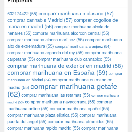
Etiquetas
comparr marihuana malasaña
(57)
602174422
(55)
comprar cannabis Madrid
(57)
comprar cogollos de
maria en madrid
(56)
comprar marihuana alcala de
henares
(55)
comprar marihuana alcorcon central
(55)
comprar marihuana alonso martinez
(55)
comprar marihuana
alto de extremadura
(55)
comprar marihuana aranjuez
(54)
comprar marihuana arganda del rey
(55)
comprar marihuana
carpetana
(55)
comprar marihuana club cannabico
(55)
comprar marihuana de exterior en madrid
(58)
comprar marihuana en España
(59)
comprar
comprar marihuana en mano en
marihuana en Madrid
(54)
comprar marihuana getafe
madrid
(55)
(62)
comprar marihuana las retamas
(55)
comprar marihuana
comprar marihuana navacerrada
(55)
comprar
madrid
(53)
marihuana online
(55)
comprar marihuana opañel
(55)
comprar marihuana plaza eliptica
(55)
comprar marihuana
puerta del angel
(55)
comprar marihuana pìramides
(55)
comprar marihuana rapido madrid
(55)
comprar marihuana