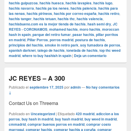
hachis guipuzcoa
,
hachis huesca
,
hachis lavapies
,
hachis lugo
,
hachis navarra
,
hachis pa los nenes
,
hachis palencia
,
hachis para
las nenas
,
hachis pirineos
,
hachis por correo españa
,
hachis retiro
,
hachis tanger
,
hachis tetuan
,
hachis thc
,
hachis valencia
,
hachisbueno.com es la mejor tienda de hachis
,
hash semi dry
,
JC
REYES - CORONAMOS
,
mohamed hachis
,
moro hachis
,
moroccan
hash in spain
,
parque del retiro fumar
,
pasar hachis
,
pillar porritos
en madrid
,
Pillar Porros
,
porros madrid
,
postura de hachis
,
principios del hachis
,
smoke in retiro park
,
soy fumadora de porros
,
spanish darknet
,
talego de hachis
,
tonelada de hachis
,
top thc weed
madrid
,
where to buy hashish in spain
|
Deja un comentario
JC REYES – A 300
Publicado el
septiembre 17, 2025
por
admin
—
No hay comentarios
↓
Contact Us on Threema
Publicado en
Uncategorized
|
Etiquetado
420 madrid
,
adiccion a los
porros
,
buy hash in madrid
,
buy hash madrid
,
buy weed in madrid
,
cmmadrid
,
comprar buenos porros en madrid
,
comprar costo
marroqui
,
comprar hachis
,
comprar hachis a coruña
,
comprar