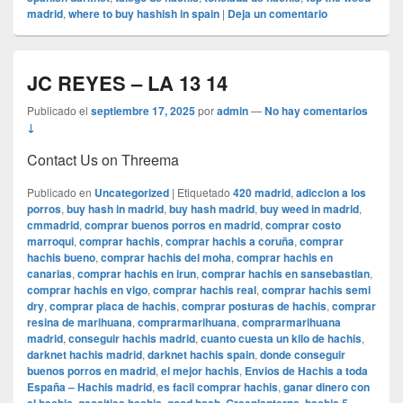
madrid
,
where to buy hashish in spain
|
Deja un comentario
JC REYES – LA 13 14
Publicado el
septiembre 17, 2025
por
admin
—
No hay comentarios
↓
Contact Us on Threema
Publicado en
Uncategorized
|
Etiquetado
420 madrid
,
adiccion a los
porros
,
buy hash in madrid
,
buy hash madrid
,
buy weed in madrid
,
cmmadrid
,
comprar buenos porros en madrid
,
comprar costo
marroqui
,
comprar hachis
,
comprar hachis a coruña
,
comprar
hachis bueno
,
comprar hachis del moha
,
comprar hachis en
canarias
,
comprar hachis en irun
,
comprar hachis en sansebastian
,
comprar hachis en vigo
,
comprar hachis real
,
comprar hachis semi
dry
,
comprar placa de hachis
,
comprar posturas de hachis
,
comprar
resina de marihuana
,
comprarmarihuana
,
comprarmarihuana
madrid
,
conseguir hachis madrid
,
cuanto cuesta un kilo de hachis
,
darknet hachis madrid
,
darknet hachis spain
,
donde conseguir
buenos porros en madrid
,
el mejor hachis
,
Envios de Hachis a toda
España – Hachis madrid
,
es facil comprar hachis
,
ganar dinero con
,
,
,
,