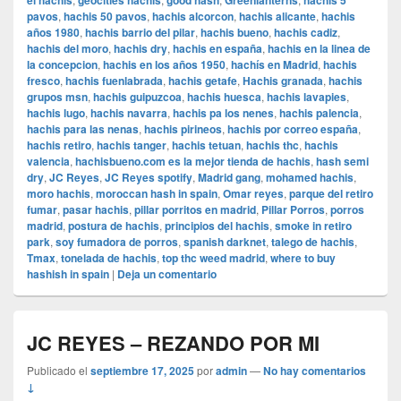
el hachis
geocities hachis
good hash
Greenlanterns
hachis 5
pavos
,
hachis 50 pavos
,
hachis alcorcon
,
hachis alicante
,
hachis
años 1980
,
hachis barrio del pilar
,
hachis bueno
,
hachis cadiz
,
hachis del moro
,
hachis dry
,
hachis en españa
,
hachis en la linea de
la concepcion
,
hachis en los años 1950
,
hachís en Madrid
,
hachis
fresco
,
hachis fuenlabrada
,
hachis getafe
,
Hachis granada
,
hachis
grupos msn
,
hachis guipuzcoa
,
hachis huesca
,
hachis lavapies
,
hachis lugo
,
hachis navarra
,
hachis pa los nenes
,
hachis palencia
,
hachis para las nenas
,
hachis pirineos
,
hachis por correo españa
,
hachis retiro
,
hachis tanger
,
hachis tetuan
,
hachis thc
,
hachis
valencia
,
hachisbueno.com es la mejor tienda de hachis
,
hash semi
dry
,
JC Reyes
,
JC Reyes spotify
,
Madrid gang
,
mohamed hachis
,
moro hachis
,
moroccan hash in spain
,
Omar reyes
,
parque del retiro
fumar
,
pasar hachis
,
pillar porritos en madrid
,
Pillar Porros
,
porros
madrid
,
postura de hachis
,
principios del hachis
,
smoke in retiro
park
,
soy fumadora de porros
,
spanish darknet
,
talego de hachis
,
Tmax
,
tonelada de hachis
,
top thc weed madrid
,
where to buy
hashish in spain
|
Deja un comentario
JC REYES – REZANDO POR MI
Publicado el
septiembre 17, 2025
por
admin
—
No hay comentarios
↓