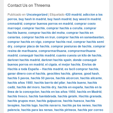
Contact Us on Threema
Publicado en
Uncategorized
|
Etiquetado
420 madrid
,
adiccion a los
porros
,
buy hash in madrid
,
buy hash madrid
,
buy weed in madrid
,
cmmadrid
,
comprar buenos porros en madrid
,
comprar costo
marroqui
,
comprar hachis
,
comprar hachis a coruña
,
comprar
hachis bueno
,
comprar hachis del moha
,
comprar hachis en
canarias
,
comprar hachis en irun
,
comprar hachis en sansebastian
,
comprar hachis en vigo
,
comprar hachis real
,
comprar hachis semi
dry
,
comprar placa de hachis
,
comprar posturas de hachis
,
comprar
resina de marihuana
,
comprarmarihuana
,
comprarmarihuana
madrid
,
conseguir hachis madrid
,
cuanto cuesta un kilo de hachis
,
darknet hachis madrid
,
darknet hachis spain
,
donde conseguir
buenos porros en madrid
,
el cigala
,
el mejor hachis
,
Envios de
Hachis a toda España – Hachis madrid
,
es facil comprar hachis
,
ganar dinero con el hachis
,
geocities hachis
,
gitanos
,
good hash
,
hachis 5 pavos
,
hachis 50 pavos
,
hachis alcorcon
,
hachis alicante
,
hachis años 1980
,
hachis barrio del pilar
,
hachis bueno
,
hachis
cadiz
,
hachis del moro
,
hachis dry
,
hachis en españa
,
hachis en la
linea de la concepcion
,
hachis en los años 1950
,
hachís en Madrid
,
hachis fresco
,
hachis fuenlabrada
,
hachis getafe
,
Hachis granada
,
hachis grupos msn
,
hachis guipuzcoa
,
hachis huesca
,
hachis
lavapies
,
hachis lugo
,
hachis navarra
,
hachis pa los nenes
,
hachis
palencia
,
hachis para las nenas
,
hachis pirineos
,
hachis por correo