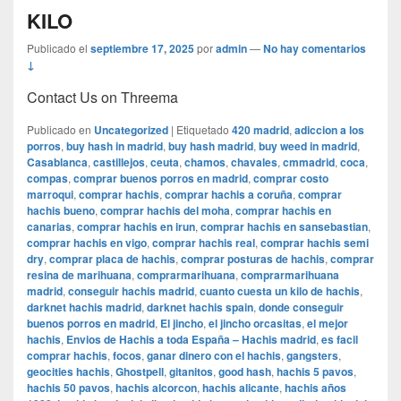
KILO
Publicado el
septiembre 17, 2025
por
admin
—
No hay comentarios
↓
Contact Us on Threema
Publicado en
Uncategorized
|
Etiquetado
420 madrid
,
adiccion a los
porros
,
buy hash in madrid
,
buy hash madrid
,
buy weed in madrid
,
Casablanca
,
castillejos
,
ceuta
,
chamos
,
chavales
,
cmmadrid
,
coca
,
compas
,
comprar buenos porros en madrid
,
comprar costo
marroqui
,
comprar hachis
,
comprar hachis a coruña
,
comprar
hachis bueno
,
comprar hachis del moha
,
comprar hachis en
canarias
,
comprar hachis en irun
,
comprar hachis en sansebastian
,
comprar hachis en vigo
,
comprar hachis real
,
comprar hachis semi
dry
,
comprar placa de hachis
,
comprar posturas de hachis
,
comprar
resina de marihuana
,
comprarmarihuana
,
comprarmarihuana
madrid
,
conseguir hachis madrid
,
cuanto cuesta un kilo de hachis
,
darknet hachis madrid
,
darknet hachis spain
,
donde conseguir
buenos porros en madrid
,
El jincho
,
el jincho orcasitas
,
el mejor
hachis
,
Envios de Hachis a toda España – Hachis madrid
,
es facil
comprar hachis
,
focos
,
ganar dinero con el hachis
,
gangsters
,
geocities hachis
,
Ghostpell
,
gitanitos
,
good hash
,
hachis 5 pavos
,
hachis 50 pavos
,
hachis alcorcon
,
hachis alicante
,
hachis años