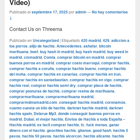
Video)
Publicado el
septiembre 17, 2025
por
admin
—
No hay comentarios
↓
Contact Us on Threema
Publicado en
Uncategorized
|
Etiquetado
420 madrid
,
429
,
adiccion a
los porros
,
alijo de hachis
,
Antecedentes
,
ashafar
,
bitcoin
marihuana
,
boef
,
buy hash in madrid
,
buy hash madrid
,
buy weed in
madrid
,
cmmadrid
,
Comia
,
comprar bitcoin en madrid
,
comprar
buenos porros en madrid
,
comprar costo marroqui
,
comprar hachis
,
comprar hachis a coruña
,
comprar hachis bueno
,
comprar hachis
del moha
,
comprar hachis en canarias
,
comprar hachis en irun
,
comprar hachis en sansebastian
,
comprar hachis en vigo
,
comprar
hachis real
,
comprar hachis semi dry
,
comprar placa de hachis
,
comprar posturas de hachis
,
comprar resina de marihuana
,
comprarmarihuana
,
comprarmarihuana madrid
,
comprarmdmamadrid.com
,
conseguir hachis madrid
,
coronamos
,
cuanto cuesta un kilo de hachis
,
darknet hachis madrid
,
darknet
hachis spain
,
Delarue Mp3
,
donde conseguir buenos porros en
madrid
,
Dubai
,
el mejor hachis
,
Envios de Hachis a toda España –
Hachis madrid
,
es facil comprar hachis
,
fc
,
fuck menas
,
ganar
dinero con el hachis
,
geocities hachis
,
gitanos
,
good hash
,
hachis 5
pavos
,
hachis 50 pavos
,
hachis alcorcon
,
hachis alicante
,
hachis