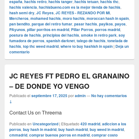
españa
,
hachis retiro
,
hachis tanger
,
hachis tetuan
,
hachis thc
,
hachis valencia
,
hachisbueno.com es la mejor tienda de hachis
,
hash semi dry
,
JC Reyes
,
JC REYES - REZANDO POR MI
,
Mercheros
,
mohamed hachis
,
moro hachis
,
moroccan hash in spain
,
pan bendito
,
parque del retiro fumar
,
pasar hachis
,
payikos
,
payos
,
PAyunos
,
pillar porritos en madrid
,
Pillar Porros
,
porros madrid
,
postura de hachis
,
principios del hachis
,
smoke in retiro park
,
soy
fumadora de porros
,
spanish darknet
,
talego de hachis
,
tonelada de
hachis
,
top thc weed madrid
,
where to buy hashish in spain
|
Deja un
comentario
JC REYES FT PEDRO EL GRANAINO
– DE DONDE YO VENGO
Publicado el
septiembre 17, 2025
por
admin
—
No hay comentarios
↓
Contact Us on Threema
Publicado en
Uncategorized
|
Etiquetado
420 madrid
,
adiccion a los
porros
,
buy hash in madrid
,
buy hash madrid
,
buy weed in madrid
,
cmmadrid
,
comprar buenos porros en madrid
,
comprar costo