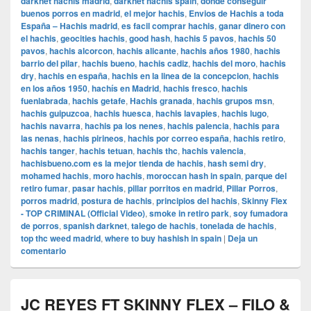
darknet hachis madrid
,
darknet hachis spain
,
donde conseguir
buenos porros en madrid
,
el mejor hachis
,
Envios de Hachis a toda
España – Hachis madrid
,
es facil comprar hachis
,
ganar dinero con
el hachis
,
geocities hachis
,
good hash
,
hachis 5 pavos
,
hachis 50
pavos
,
hachis alcorcon
,
hachis alicante
,
hachis años 1980
,
hachis
barrio del pilar
,
hachis bueno
,
hachis cadiz
,
hachis del moro
,
hachis
dry
,
hachis en españa
,
hachis en la linea de la concepcion
,
hachis
en los años 1950
,
hachís en Madrid
,
hachis fresco
,
hachis
fuenlabrada
,
hachis getafe
,
Hachis granada
,
hachis grupos msn
,
hachis guipuzcoa
,
hachis huesca
,
hachis lavapies
,
hachis lugo
,
hachis navarra
,
hachis pa los nenes
,
hachis palencia
,
hachis para
las nenas
,
hachis pirineos
,
hachis por correo españa
,
hachis retiro
,
hachis tanger
,
hachis tetuan
,
hachis thc
,
hachis valencia
,
hachisbueno.com es la mejor tienda de hachis
,
hash semi dry
,
mohamed hachis
,
moro hachis
,
moroccan hash in spain
,
parque del
retiro fumar
,
pasar hachis
,
pillar porritos en madrid
,
Pillar Porros
,
porros madrid
,
postura de hachis
,
principios del hachis
,
Skinny Flex
- TOP CRIMINAL (Official Video)
,
smoke in retiro park
,
soy fumadora
de porros
,
spanish darknet
,
talego de hachis
,
tonelada de hachis
,
top thc weed madrid
,
where to buy hashish in spain
|
Deja un
comentario
JC REYES FT SKINNY FLEX – FILO &