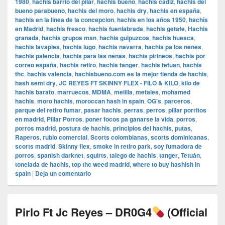
1980
,
hachis barrio del pilar
,
hachis bueno
,
hachis cadiz
,
hachis del
bueno parabueno
,
hachis del moro
,
hachis dry
,
hachis en españa
,
hachis en la linea de la concepcion
,
hachis en los años 1950
,
hachís
en Madrid
,
hachis fresco
,
hachis fuenlabrada
,
hachis getafe
,
Hachis
granada
,
hachis grupos msn
,
hachis guipuzcoa
,
hachis huesca
,
hachis lavapies
,
hachis lugo
,
hachis navarra
,
hachis pa los nenes
,
hachis palencia
,
hachis para las nenas
,
hachis pirineos
,
hachis por
correo españa
,
hachis retiro
,
hachis tanger
,
hachis tetuan
,
hachis
thc
,
hachis valencia
,
hachisbueno.com es la mejor tienda de hachis
,
hash semi dry
,
JC REYES FT SKINNY FLEX - FILO & KILO
,
kilo de
hachis barato
,
marruecos
,
MDMA
,
melilla
,
metales
,
mohamed
hachis
,
moro hachis
,
moroccan hash in spain
,
OG's
,
parceros
,
parque del retiro fumar
,
pasar hachis
,
perras
,
perros
,
pillar porritos
en madrid
,
Pillar Porros
,
poner focos pa ganarse la vida
,
porros
,
porros madrid
,
postura de hachis
,
principios del hachis
,
putas
,
Raperos
,
rubio comercial
,
Scorts colombianas
,
scorts dominicanas
,
scorts madrid
,
Skinny flex
,
smoke in retiro park
,
soy fumadora de
porros
,
spanish darknet
,
squirts
,
talego de hachis
,
tanger
,
Tetuán
,
tonelada de hachis
,
top thc weed madrid
,
where to buy hashish in
spain
|
Deja un comentario
Pirlo Ft Jc Reyes – DR0G4
(Official