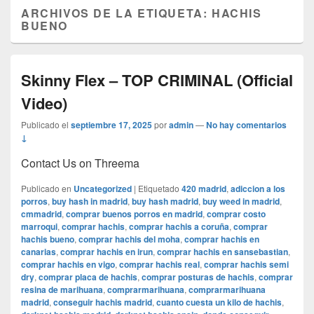
ARCHIVOS DE LA ETIQUETA:
HACHIS
BUENO
Skinny Flex – TOP CRIMINAL (Official
Video)
Publicado el
septiembre 17, 2025
por
admin
—
No hay comentarios
↓
Contact Us on Threema
Publicado en
Uncategorized
|
Etiquetado
420 madrid
,
adiccion a los
porros
,
buy hash in madrid
,
buy hash madrid
,
buy weed in madrid
,
cmmadrid
,
comprar buenos porros en madrid
,
comprar costo
marroqui
,
comprar hachis
,
comprar hachis a coruña
,
comprar
hachis bueno
,
comprar hachis del moha
,
comprar hachis en
canarias
,
comprar hachis en irun
,
comprar hachis en sansebastian
,
comprar hachis en vigo
,
comprar hachis real
,
comprar hachis semi
dry
,
comprar placa de hachis
,
comprar posturas de hachis
,
comprar
resina de marihuana
,
comprarmarihuana
,
comprarmarihuana
madrid
,
conseguir hachis madrid
,
cuanto cuesta un kilo de hachis
,