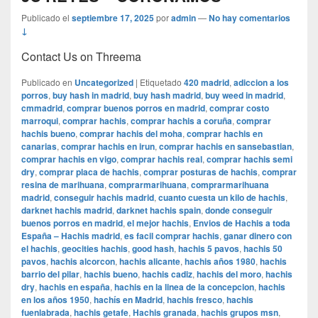
Publicado el
septiembre 17, 2025
por
admin
—
No hay comentarios
↓
Contact Us on Threema
Publicado en
Uncategorized
|
Etiquetado
420 madrid
,
adiccion a los
porros
,
buy hash in madrid
,
buy hash madrid
,
buy weed in madrid
,
cmmadrid
,
comprar buenos porros en madrid
,
comprar costo
marroqui
,
comprar hachis
,
comprar hachis a coruña
,
comprar
hachis bueno
,
comprar hachis del moha
,
comprar hachis en
canarias
,
comprar hachis en irun
,
comprar hachis en sansebastian
,
comprar hachis en vigo
,
comprar hachis real
,
comprar hachis semi
dry
,
comprar placa de hachis
,
comprar posturas de hachis
,
comprar
resina de marihuana
,
comprarmarihuana
,
comprarmarihuana
madrid
,
conseguir hachis madrid
,
cuanto cuesta un kilo de hachis
,
darknet hachis madrid
,
darknet hachis spain
,
donde conseguir
buenos porros en madrid
,
el mejor hachis
,
Envios de Hachis a toda
España – Hachis madrid
,
es facil comprar hachis
,
ganar dinero con
el hachis
,
geocities hachis
,
good hash
,
hachis 5 pavos
,
hachis 50
pavos
,
hachis alcorcon
,
hachis alicante
,
hachis años 1980
,
hachis
barrio del pilar
,
hachis bueno
,
hachis cadiz
,
hachis del moro
,
hachis
dry
,
hachis en españa
,
hachis en la linea de la concepcion
,
hachis
en los años 1950
,
hachís en Madrid
,
hachis fresco
,
hachis
fuenlabrada
,
hachis getafe
,
Hachis granada
,
hachis grupos msn
,