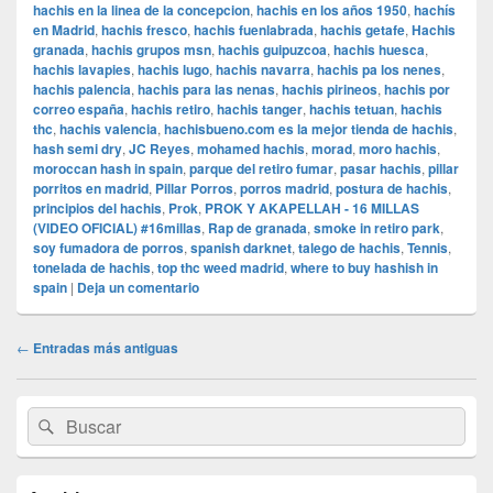
hachis en la linea de la concepcion
,
hachis en los años 1950
,
hachís
en Madrid
,
hachis fresco
,
hachis fuenlabrada
,
hachis getafe
,
Hachis
granada
,
hachis grupos msn
,
hachis guipuzcoa
,
hachis huesca
,
hachis lavapies
,
hachis lugo
,
hachis navarra
,
hachis pa los nenes
,
hachis palencia
,
hachis para las nenas
,
hachis pirineos
,
hachis por
correo españa
,
hachis retiro
,
hachis tanger
,
hachis tetuan
,
hachis
thc
,
hachis valencia
,
hachisbueno.com es la mejor tienda de hachis
,
hash semi dry
,
JC Reyes
,
mohamed hachis
,
morad
,
moro hachis
,
moroccan hash in spain
,
parque del retiro fumar
,
pasar hachis
,
pillar
porritos en madrid
,
Pillar Porros
,
porros madrid
,
postura de hachis
,
principios del hachis
,
Prok
,
PROK Y AKAPELLAH - 16 MILLAS
(VIDEO OFICIAL) #16millas
,
Rap de granada
,
smoke in retiro park
,
soy fumadora de porros
,
spanish darknet
,
talego de hachis
,
Tennis
,
tonelada de hachis
,
top thc weed madrid
,
where to buy hashish in
spain
|
Deja un comentario
Navegación
←
Entradas más antiguas
de
entradas
El
Buscar
Buscar
área
por:
de
widget
barra