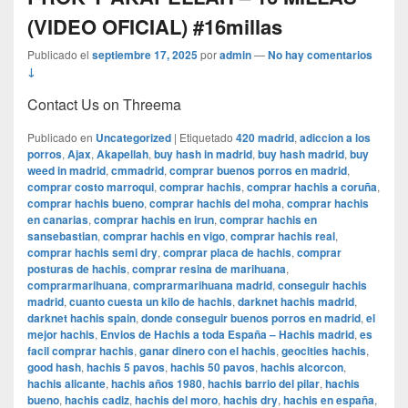
(VIDEO OFICIAL) #16millas
Publicado el
septiembre 17, 2025
por
admin
—
No hay comentarios
↓
Contact Us on Threema
Publicado en
Uncategorized
|
Etiquetado
420 madrid
,
adiccion a los
porros
,
Ajax
,
Akapellah
,
buy hash in madrid
,
buy hash madrid
,
buy
weed in madrid
,
cmmadrid
,
comprar buenos porros en madrid
,
comprar costo marroqui
,
comprar hachis
,
comprar hachis a coruña
,
comprar hachis bueno
,
comprar hachis del moha
,
comprar hachis
en canarias
,
comprar hachis en irun
,
comprar hachis en
sansebastian
,
comprar hachis en vigo
,
comprar hachis real
,
comprar hachis semi dry
,
comprar placa de hachis
,
comprar
posturas de hachis
,
comprar resina de marihuana
,
comprarmarihuana
,
comprarmarihuana madrid
,
conseguir hachis
madrid
,
cuanto cuesta un kilo de hachis
,
darknet hachis madrid
,
darknet hachis spain
,
donde conseguir buenos porros en madrid
,
el
mejor hachis
,
Envios de Hachis a toda España – Hachis madrid
,
es
facil comprar hachis
,
ganar dinero con el hachis
,
geocities hachis
,
good hash
,
hachis 5 pavos
,
hachis 50 pavos
,
hachis alcorcon
,
hachis alicante
,
hachis años 1980
,
hachis barrio del pilar
,
hachis
bueno
,
hachis cadiz
,
hachis del moro
,
hachis dry
,
hachis en españa
,