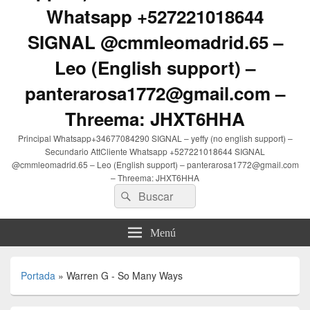
Whatsapp +527221018644
SIGNAL @cmmleomadrid.65 –
Leo (English support) –
panterarosa1772@gmail.com –
Threema: JHXT6HHA
Principal Whatsapp+34677084290 SIGNAL – yeffy (no english support) –
Secundario AttCliente Whatsapp +527221018644 SIGNAL
@cmmleomadrid.65 – Leo (English support) – panterarosa1772@gmail.com
– Threema: JHXT6HHA
Buscar
Buscar
por:
Menú
Portada
»
Warren G - So Many Ways