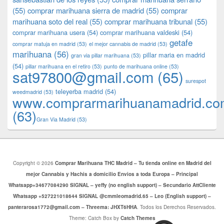
(55)
comprar marihuana sierra de madrid
(55)
comprar
marihuana soto del real
(55)
comprar marihuana tribunal
(55)
comprar marihuana usera
(54)
comprar marihuana valdeski
(54)
getafe
comprar matuja en madrid
(53)
el mejor cannabis de madrid
(53)
marihuana
(56)
pillar maria en madrid
gran via pillar marihuana
(53)
(54)
pillar marihuana en el retiro
(53)
punto de marihuana online
(53)
sat97800@gmail.com
(65)
surespot
teleyerba madrid
(54)
weedmadrid
(53)
www.comprarmarihuanamadrid.c
(63)
​​Gran Via Madrid
(53)
Copyright © 2026
Comprar Marihuana THC Madrid – Tu tienda online en Madrid del
mejor Cannabis y Hachis a domicilio Envios a toda Europa – Principal
Whatsapp+34677084290 SIGNAL – yeffy (no english support) – Secundario AttCliente
Whatsapp +527221018644 SIGNAL @cmmleomadrid.65 – Leo (English support) –
panterarosa1772@gmail.com – Threema: JHXT6HHA
. Todos los Derechos Reservados.
Theme: Catch Box by
Catch Themes