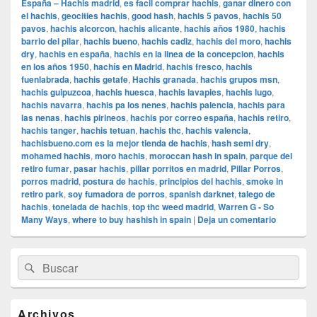
España – Hachis madrid
,
es facil comprar hachis
,
ganar dinero con
el hachis
,
geocities hachis
,
good hash
,
hachis 5 pavos
,
hachis 50
pavos
,
hachis alcorcon
,
hachis alicante
,
hachis años 1980
,
hachis
barrio del pilar
,
hachis bueno
,
hachis cadiz
,
hachis del moro
,
hachis
dry
,
hachis en españa
,
hachis en la linea de la concepcion
,
hachis
en los años 1950
,
hachís en Madrid
,
hachis fresco
,
hachis
fuenlabrada
,
hachis getafe
,
Hachis granada
,
hachis grupos msn
,
hachis guipuzcoa
,
hachis huesca
,
hachis lavapies
,
hachis lugo
,
hachis navarra
,
hachis pa los nenes
,
hachis palencia
,
hachis para
las nenas
,
hachis pirineos
,
hachis por correo españa
,
hachis retiro
,
hachis tanger
,
hachis tetuan
,
hachis thc
,
hachis valencia
,
hachisbueno.com es la mejor tienda de hachis
,
hash semi dry
,
mohamed hachis
,
moro hachis
,
moroccan hash in spain
,
parque del
retiro fumar
,
pasar hachis
,
pillar porritos en madrid
,
Pillar Porros
,
porros madrid
,
postura de hachis
,
principios del hachis
,
smoke in
retiro park
,
soy fumadora de porros
,
spanish darknet
,
talego de
hachis
,
tonelada de hachis
,
top thc weed madrid
,
Warren G - So
Many Ways
,
where to buy hashish in spain
|
Deja un comentario
El
Buscar
Buscar
área
por:
de
widget
barra
Archivos