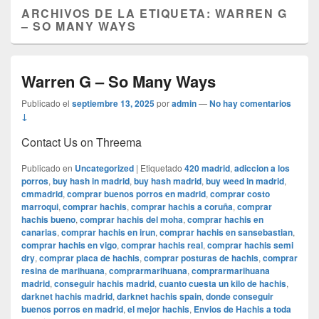
ARCHIVOS DE LA ETIQUETA:
WARREN G
– SO MANY WAYS
Warren G – So Many Ways
Publicado el
septiembre 13, 2025
por
admin
—
No hay comentarios
↓
Contact Us on Threema
Publicado en
Uncategorized
|
Etiquetado
420 madrid
,
adiccion a los
porros
,
buy hash in madrid
,
buy hash madrid
,
buy weed in madrid
,
cmmadrid
,
comprar buenos porros en madrid
,
comprar costo
marroqui
,
comprar hachis
,
comprar hachis a coruña
,
comprar
hachis bueno
,
comprar hachis del moha
,
comprar hachis en
canarias
,
comprar hachis en irun
,
comprar hachis en sansebastian
,
comprar hachis en vigo
,
comprar hachis real
,
comprar hachis semi
dry
,
comprar placa de hachis
,
comprar posturas de hachis
,
comprar
resina de marihuana
,
comprarmarihuana
,
comprarmarihuana
madrid
,
conseguir hachis madrid
,
cuanto cuesta un kilo de hachis
,
darknet hachis madrid
,
darknet hachis spain
,
donde conseguir
buenos porros en madrid
,
el mejor hachis
,
Envios de Hachis a toda