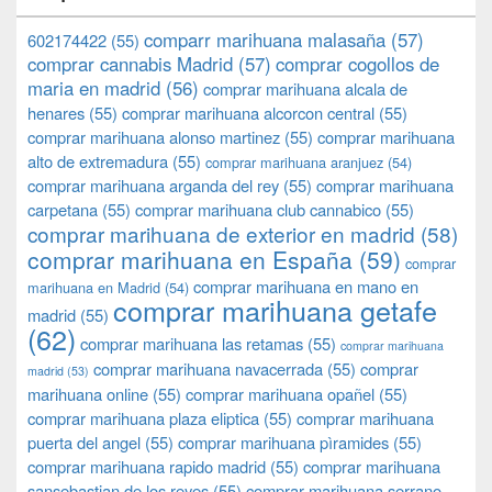
comparr marihuana malasaña
(57)
602174422
(55)
comprar cannabis Madrid
(57)
comprar cogollos de
maria en madrid
(56)
comprar marihuana alcala de
henares
(55)
comprar marihuana alcorcon central
(55)
comprar marihuana alonso martinez
(55)
comprar marihuana
alto de extremadura
(55)
comprar marihuana aranjuez
(54)
comprar marihuana arganda del rey
(55)
comprar marihuana
carpetana
(55)
comprar marihuana club cannabico
(55)
comprar marihuana de exterior en madrid
(58)
comprar marihuana en España
(59)
comprar
comprar marihuana en mano en
marihuana en Madrid
(54)
comprar marihuana getafe
madrid
(55)
(62)
comprar marihuana las retamas
(55)
comprar marihuana
comprar marihuana navacerrada
(55)
comprar
madrid
(53)
marihuana online
(55)
comprar marihuana opañel
(55)
comprar marihuana plaza eliptica
(55)
comprar marihuana
puerta del angel
(55)
comprar marihuana pìramides
(55)
comprar marihuana rapido madrid
(55)
comprar marihuana
sansebastian de los reyes
(55)
comprar marihuana serrano