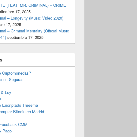
TE (FEAT. MR. CRIMINAL) – CRIME
ptiembre 17, 2025
inal – Longevity (Music Video 2020)
bre 17, 2025
inal – Criminal Mentality (Official Music
011)
septiembre 17, 2025
s
e Criptomonedas?
iones Seguras
 & Ley
o
o Encriptado Threema
omprar Bitcoin en Madrid
 Feedback CMM
& Pago