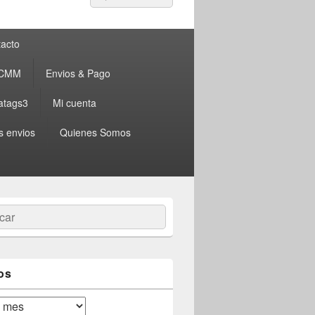
por:
acto
 CMM
Envios & Pago
atags3
Mi cuenta
s envios
Quienes Somos
ar
os