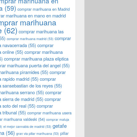
mprar marihuana en
a
(59)
comprar marihuana en Madrid
ar marihuana en mano en madrid
mprar marihuana
e
(62)
comprar marihuana las
55)
comprar
comprar marihuana madrid
(53)
a navacerrada
(55)
comprar
 online
(55)
comprar marihuana
5)
comprar marihuana plaza eliptica
rar marihuana puerta del angel
(55)
arihuana pìramides
(55)
comprar
 rapido madrid
(55)
comprar
 sansebastian de los reyes
(55)
marihuana serrano
(55)
comprar
 sierra de madrid
(55)
comprar
 soto del real
(55)
comprar
 tribunal
(55)
comprar marihuana usera
r marihuana valdeski
(54)
comprar matuja
getafe
3)
el mejor cannabis de madrid
(53)
na
(56)
pillar
gran via pillar marihuana
(53)