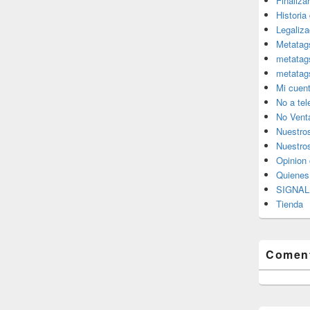
Finaliza
Historia
Legaliza
Metatag
metatag
metatag
Mi cuen
No a te
No Vent
Nuestro
Nuestros
Opinion 
Quiene
SIGNAL 
Tienda
Coment