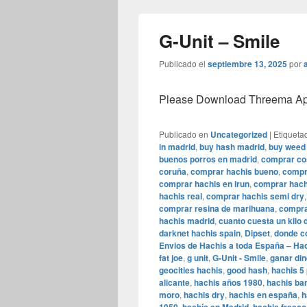
G-Unit – Smile
Publicado el
septiembre 13, 2025
por
Please Download Threema Appt
Publicado en
Uncategorized
|
Etiqueta
in madrid
,
buy hash madrid
,
buy weed 
buenos porros en madrid
,
comprar co
coruña
,
comprar hachis bueno
,
compr
comprar hachis en irun
,
comprar hach
hachis real
,
comprar hachis semi dry
comprar resina de marihuana
,
compr
hachis madrid
,
cuanto cuesta un kilo 
darknet hachis spain
,
Dipset
,
donde c
Envios de Hachis a toda España – Ha
fat joe
,
g unit
,
G-Unit - Smile
,
ganar din
geocities hachis
,
good hash
,
hachis 5
alicante
,
hachis años 1980
,
hachis barr
moro
,
hachis dry
,
hachis en españa
,
h
,
,