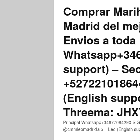
Comprar Marih
Madrid del me
Envios a toda 
Whatsapp+3467
support) – Se
+52722101864
(English supp
Threema: JH
Principal Whatsapp+34677084290 SIGN
@cmmleomadrid.65 – Leo (English s