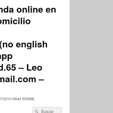
nda online en
micilio
(no english
app
.65 – Leo
mail.com –
 +527221018644 SIGNAL
Buscar
Buscar