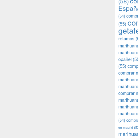
co
(58)
Españ
compr
(54)
co
(55)
getaf
retamas
(
marihuan
marihuana
opañel
(5
(55)
comp
comprar m
marihuana
marihuana
comprar 
marihuana
marihuana
marihuana
(54)
compra
en madrid
(5
marihua