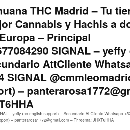
uana THC Madrid – Tu tie
jor Cannabis y Hachis a do
Europa – Principal
7084290 SIGNAL – yeffy 
cundario AttCliente Whats
4 SIGNAL @cmmleomadrid
ort) – panterarosa1772@g
XT6HHA
AL – yeffy (no english support) – Secundario AttCliente Whatsapp
upport) – panterarosa1772@gmail.com – Threema: JHXT6HHA