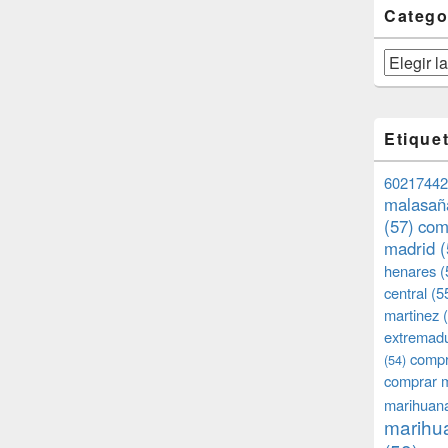
Catego
Categorías
Etique
60217442
malasañ
(57)
com
madrid
(
henares
(
central
(5
martinez
(
extremad
compr
(54)
comprar 
marihuana
marihua