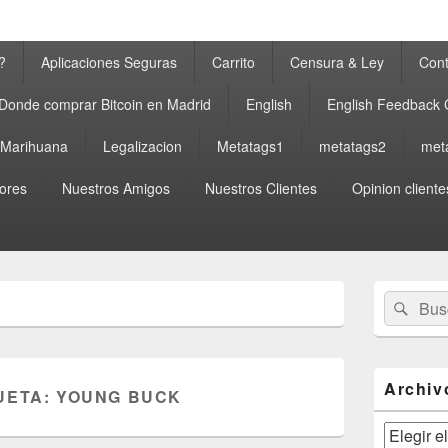
?
Aplicaciones Seguras
Carrito
Censura & Ley
Cont
Donde comprar Bitcoin en Madrid
English
English Feedback
a Marihuana
Legalizacion
Metatags1
metatags2
met
ores
Nuestros Amigos
Nuestros Clientes
Opinion cliente
El
Buscar
Busc
área
por:
de
widget
barra
lateral
Archiv
UETA:
YOUNG BUCK
primaria
Archivos