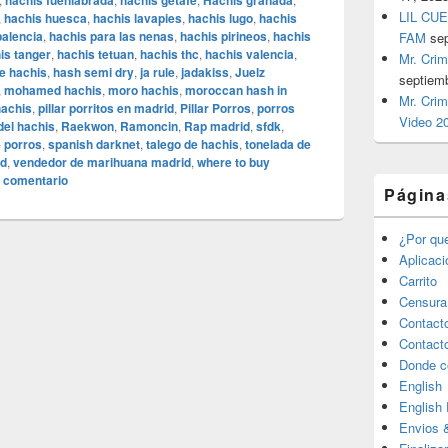
hachis fuenlabrada
hachis getafe
Hachis granada
LIL CUE
,
hachis huesca
,
hachis lavapies
,
hachis lugo
,
hachis
palencia
,
hachis para las nenas
,
hachis pirineos
,
hachis
FAM
se
is tanger
,
hachis tetuan
,
hachis thc
,
hachis valencia
,
Mr. Crim
e hachis
,
hash semi dry
,
ja rule
,
jadakiss
,
Juelz
septiem
,
mohamed hachis
,
moro hachis
,
moroccan hash in
Mr. Crim
hachis
,
pillar porritos en madrid
,
Pillar Porros
,
porros
Video 2
del hachis
,
Raekwon
,
Ramoncin
,
Rap madrid
,
sfdk
,
 porros
,
spanish darknet
,
talego de hachis
,
tonelada de
id
,
vendedor de marihuana madrid
,
where to buy
n comentario
Página
¿Por qu
Aplicac
Carrito
Censura
Contact
Contact
Donde c
English
English
Envios 