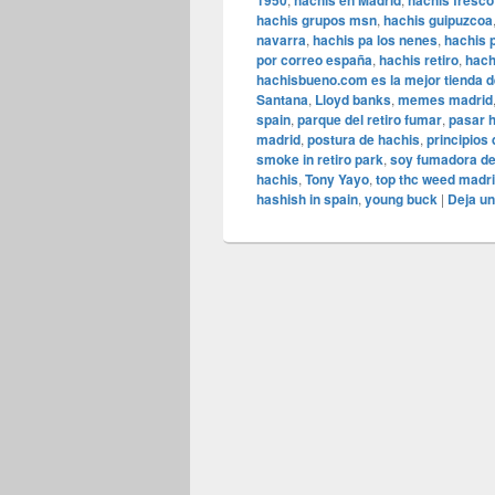
1950
hachís en Madrid
hachis fresco
hachis grupos msn
,
hachis guipuzcoa
navarra
,
hachis pa los nenes
,
hachis 
por correo españa
,
hachis retiro
,
hach
hachisbueno.com es la mejor tienda d
Santana
,
Lloyd banks
,
memes madrid
spain
,
parque del retiro fumar
,
pasar 
madrid
,
postura de hachis
,
principios 
smoke in retiro park
,
soy fumadora de
hachis
,
Tony Yayo
,
top thc weed madr
hashish in spain
,
young buck
|
Deja u