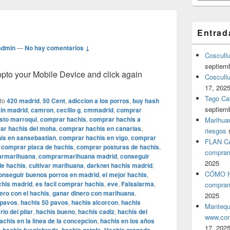
Entrad
admin
—
No hay comentarios ↓
Coscull
septiem
o your Mobile Device and click again
Coscullu
17, 202
Tego Cal
do
420 madrid
,
50 Cent
,
adiccion a los porros
,
buy hash
septiem
in madrid
,
camron
,
cecilio g
,
cmmadrid
,
comprar
sto marroqui
,
comprar hachis
,
comprar hachis a
Marihuan
ar hachis del moha
,
comprar hachis en canarias
,
riesgos
is en sansebastian
,
comprar hachis en vigo
,
comprar
FLAN C
,
comprar placa de hachis
,
comprar posturas de hachis
,
comprar
armarihuana
,
comprarmarihuana madrid
,
conseguir
2025
de hachis
,
cultivar marihuana
,
darknet hachis madrid
,
CÓMO H
onseguir buenos porros en madrid
,
el mejor hachis
,
chis madrid
,
es facil comprar hachis
,
eve
,
Falsalarma
,
comprar
ero con el hachis
,
ganar dinero con marihuana
,
2025
 pavos
,
hachis 50 pavos
,
hachis alcorcon
,
hachis
Mantequ
io del pilar
,
hachis bueno
,
hachis cadiz
,
hachis del
www.com
achis en la linea de la concepcion
,
hachis en los años
17, 202
,
,
,
,