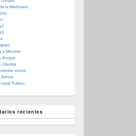
r compra
 de la Marihuana
cion
s1
s2
s3
ta
legram
a a Menores
s Amigos
 Clientes
clientes envios
s Somos
canal Publico
arios recientes