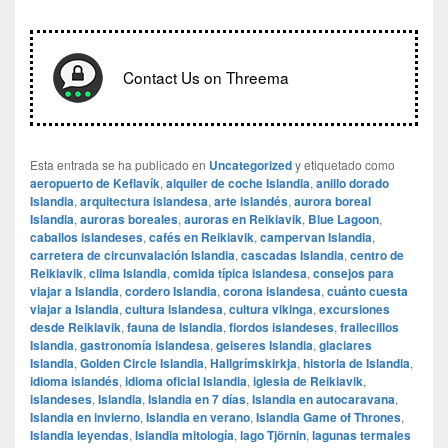
Contact Us on Threema
Esta entrada se ha publicado en
Uncategorized
y etiquetado como
aeropuerto de Keflavík
,
alquiler de coche Islandia
,
anillo dorado
Islandia
,
arquitectura islandesa
,
arte islandés
,
aurora boreal
Islandia
,
auroras boreales
,
auroras en Reikiavik
,
Blue Lagoon
,
caballos islandeses
,
cafés en Reikiavik
,
campervan Islandia
,
carretera de circunvalación Islandia
,
cascadas Islandia
,
centro de
Reikiavik
,
clima Islandia
,
comida típica islandesa
,
consejos para
viajar a Islandia
,
cordero Islandia
,
corona islandesa
,
cuánto cuesta
viajar a Islandia
,
cultura islandesa
,
cultura vikinga
,
excursiones
desde Reikiavik
,
fauna de Islandia
,
fiordos islandeses
,
frailecillos
Islandia
,
gastronomía islandesa
,
geiseres Islandia
,
glaciares
Islandia
,
Golden Circle Islandia
,
Hallgrímskirkja
,
historia de Islandia
,
idioma islandés
,
idioma oficial Islandia
,
iglesia de Reikiavik
,
islandeses
,
Islandia
,
Islandia en 7 días
,
Islandia en autocaravana
,
Islandia en invierno
,
Islandia en verano
,
Islandia Game of Thrones
,
Islandia leyendas
,
Islandia mitología
,
lago Tjörnin
,
lagunas termales