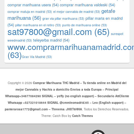
comprar marihuana usera
(54)
comprar marihuana valdeski
(54)
getafe
comprar matuja en madrid
(53)
el mejor cannabis de madrid
(53)
marihuana
(56)
pillar maria en madrid
gran via pillar marihuana
(53)
(54)
pillar marihuana en el retiro
(53)
punto de marihuana online
(53)
sat97800@gmail.com
(65)
surespot
teleyerba madrid
(54)
weedmadrid
(53)
www.comprarmarihuanamadrid.c
(63)
​​Gran Via Madrid
(53)
Copyright © 2026
Comprar Marihuana THC Madrid – Tu tienda online en Madrid del
mejor Cannabis y Hachis a domicilio Envios a toda Europa – Principal
Whatsapp+34677084290 SIGNAL – yeffy (no english support) – Secundario AttCliente
Whatsapp +527221018644 SIGNAL @cmmleomadrid.65 – Leo (English support) –
panterarosa1772@gmail.com – Threema: JHXT6HHA
. Todos los Derechos Reservados.
Theme: Catch Box by
Catch Themes