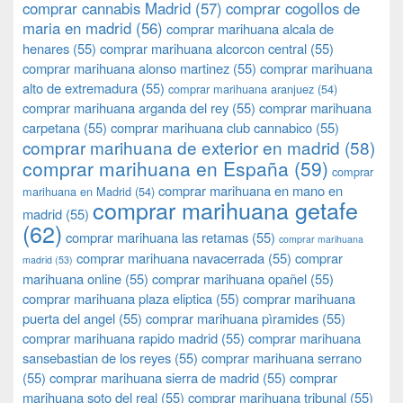
comprar cannabis Madrid
(57)
comprar cogollos de
maria en madrid
(56)
comprar marihuana alcala de
henares
(55)
comprar marihuana alcorcon central
(55)
comprar marihuana alonso martinez
(55)
comprar marihuana
alto de extremadura
(55)
comprar marihuana aranjuez
(54)
comprar marihuana arganda del rey
(55)
comprar marihuana
carpetana
(55)
comprar marihuana club cannabico
(55)
comprar marihuana de exterior en madrid
(58)
comprar marihuana en España
(59)
comprar
comprar marihuana en mano en
marihuana en Madrid
(54)
comprar marihuana getafe
madrid
(55)
(62)
comprar marihuana las retamas
(55)
comprar marihuana
comprar marihuana navacerrada
(55)
comprar
madrid
(53)
marihuana online
(55)
comprar marihuana opañel
(55)
comprar marihuana plaza eliptica
(55)
comprar marihuana
puerta del angel
(55)
comprar marihuana pìramides
(55)
comprar marihuana rapido madrid
(55)
comprar marihuana
sansebastian de los reyes
(55)
comprar marihuana serrano
(55)
comprar marihuana sierra de madrid
(55)
comprar
marihuana soto del real
(55)
comprar marihuana tribunal
(55)