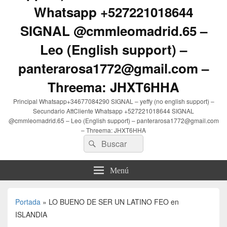
Whatsapp +527221018644
SIGNAL @cmmleomadrid.65 –
Leo (English support) –
panterarosa1772@gmail.com –
Threema: JHXT6HHA
Principal Whatsapp+34677084290 SIGNAL – yeffy (no english support) –
Secundario AttCliente Whatsapp +527221018644 SIGNAL
@cmmleomadrid.65 – Leo (English support) – panterarosa1772@gmail.com
– Threema: JHXT6HHA
Buscar
Buscar
por:
Menú
Portada
»
LO BUENO DE SER UN LATINO FEO en
ISLANDIA