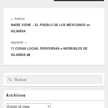
Navegación
de
Entrada
←
Anterior
entradas
NADIE VIENE – EL PUEBLO DE LOS MEXICANOS en
anterior:
ISLANDIA
Entrada
Siguiente
→
11 COSAS LOCAS, PERVERSAS e INCREIBLES DE
siguiente:
ISLANDIA
El
Buscar
Buscar
área
por:
de
widget
barra
Archivos
lateral
primaria
Archivos