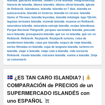
Islandia
,
glaciares Islandia
,
Golden Circle Islandia
,
Hallgrímskirkja
,
historia de Islandia
,
idioma islandés
,
idioma oficial Islandia
,
iglesia
de Reikiavik
,
islandeses
,
Islandia
,
Islandia en 7 días
,
Islandia en
autocaravana
,
Islandia en invierno
,
Islandia en verano
,
Islandia
Game of Thrones
,
Islandia leyendas
,
Islandia mitología
,
lago Tjörnin
,
lagunas termales Islandia
,
moneda Islandia
,
museos en Reikiavik
,
naturaleza Islandia
,
naturaleza salvaje Islandia
,
ovejas islandesas
,
Parque Nacional Thingvellir
,
parques nacionales Islandia
,
pescado
seco Islandia
,
presupuesto Islandia
,
qué ver en Islandia
,
qué ver en
Reikiavik
,
Reikiavik
,
Reykjavik
,
Reykjavik turismo
,
rutas de
senderismo Islandia
,
rutas por Islandia
,
seguro de viaje Islandia
,
series filmadas en Islandia
,
sopa de langosta Islandia
,
turismo en
Islandia
,
viajar a Islandia
,
viajar solo a Islandia
,
vida nocturna
Reikiavik
,
visado Islandia
,
volcanes Islandia
,
vuelos a Islandia
|
Deja
un comentario
¿ES TAN CARO ISLANDIA? |
COMPARACIÓN de PRECIOS de un
SUPERMERCADO ISLANDÉS con
uno ESPAÑOL