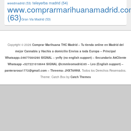
teleyerba madrid
(54)
weedmadrid
(53)
www.comprarmarihuanamadrid.c
(63)
​​Gran Via Madrid
(53)
Copyright © 2026
Comprar Marihuana THC Madrid – Tu tienda online en Madrid del
mejor Cannabis y Hachis a domicilio Envios a toda Europa – Principal
Whatsapp+34677084290 SIGNAL – yeffy (no english support) – Secundario AttCliente
Whatsapp +527221018644 SIGNAL @cmmleomadrid.65 – Leo (English support) –
panterarosa1772@gmail.com – Threema: JHXT6HHA
. Todos los Derechos Reservados.
Theme: Catch Box by
Catch Themes