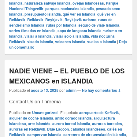
Islandia
,
naturaleza salvaje Islandia
,
ovejas islandesas
,
Parque
Nacional Thingvellir
,
parques nacionales Islandia
,
pescado seco
Islandia
,
presupuesto Islandia
,
qué ver en Islandia
,
qué ver en
Reikiavik
,
Reikiavik
,
Reykjavik
,
Reykjavik turismo
,
rutas de
senderismo Islandia
,
rutas por Islandia
,
seguro de viaje Islandia
,
series filmadas en Islandia
,
sopa de langosta Islandia
,
turismo en
Islandia
,
viajar a Islandia
,
viajar solo a Islandia
,
vida nocturna
Reikiavik
,
visado Islandia
,
volcanes Islandia
,
vuelos a Islandia
|
Deja
un comentario
NADIE VIENE – EL PUEBLO DE LOS
MEXICANOS en ISLANDIA
Publicado el
agosto 13, 2025
por
admin
—
No hay comentarios ↓
Contact Us on Threema
Publicado en
Uncategorized
|
Etiquetado
aeropuerto de Keflavík
,
alquiler de coche Islandia
,
anillo dorado Islandia
,
arquitectura
islandesa
,
arte islandés
,
aurora boreal Islandia
,
auroras boreales
,
auroras en Reikiavik
,
Blue Lagoon
,
caballos islandeses
,
cafés en
Reikiavik
,
campervan Islandia
,
carretera de circunvalación Islandia
,