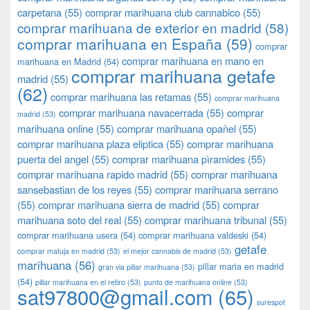
carpetana
(55)
comprar marihuana club cannabico
(55)
comprar marihuana de exterior en madrid
(58)
comprar marihuana en España
(59)
comprar
comprar marihuana en mano en
marihuana en Madrid
(54)
comprar marihuana getafe
madrid
(55)
(62)
comprar marihuana las retamas
(55)
comprar marihuana
comprar marihuana navacerrada
(55)
comprar
madrid
(53)
marihuana online
(55)
comprar marihuana opañel
(55)
comprar marihuana plaza eliptica
(55)
comprar marihuana
puerta del angel
(55)
comprar marihuana pìramides
(55)
comprar marihuana rapido madrid
(55)
comprar marihuana
sansebastian de los reyes
(55)
comprar marihuana serrano
(55)
comprar marihuana sierra de madrid
(55)
comprar
marihuana soto del real
(55)
comprar marihuana tribunal
(55)
comprar marihuana usera
(54)
comprar marihuana valdeski
(54)
getafe
comprar matuja en madrid
(53)
el mejor cannabis de madrid
(53)
marihuana
(56)
pillar maria en madrid
gran via pillar marihuana
(53)
(54)
pillar marihuana en el retiro
(53)
punto de marihuana online
(53)
sat97800@gmail.com
(65)
surespot