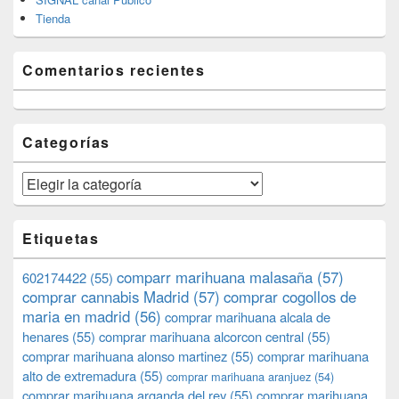
Tienda
Comentarios recientes
Categorías
Categorías
Etiquetas
comparr marihuana malasaña
(57)
602174422
(55)
comprar cannabis Madrid
(57)
comprar cogollos de
maria en madrid
(56)
comprar marihuana alcala de
henares
(55)
comprar marihuana alcorcon central
(55)
comprar marihuana alonso martinez
(55)
comprar marihuana
alto de extremadura
(55)
comprar marihuana aranjuez
(54)
comprar marihuana arganda del rey
(55)
comprar marihuana