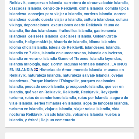
Reikiavik
,
campervan Islandia
,
carretera de circunvalación Islandia
,
cascadas Islandia
,
centro de Reikiavik
,
clima Islandia
,
comida típica
islandesa
,
consejos para viajar a Islandia
,
cordero Islandia
,
corona
islandesa
,
cuánto cuesta viajar a Islandia
,
cultura islandesa
,
cultura
vikinga
,
deportaciones
,
excursiones desde Reikiavik
,
fauna de
Islandia
,
fiordos islandeses
,
frailecillos Islandia
,
gastronomía
islandesa
,
geiseres Islandia
,
glaciares Islandia
,
Golden Circle
Islandia
,
Hallgrímskirkja
,
historia de Islandia
,
idioma islandés
,
idioma oficial Islandia
,
iglesia de Reikiavik
,
islandeses
,
Islandia
,
Islandia en 7 días
,
Islandia en autocaravana
,
Islandia en invierno
,
Islandia en verano
,
Islandia Game of Thrones
,
Islandia leyendas
,
Islandia mitología
,
lago Tjörnin
,
lagunas termales Islandia
,
LATINOS
EN ISLANDIA
Historias de Amor
,
moneda Islandia
,
museos en
Reikiavik
,
naturaleza Islandia
,
naturaleza salvaje Islandia
,
ovejas
islandesas
,
Parque Nacional Thingvellir
,
parques nacionales
Islandia
,
pescado seco Islandia
,
presupuesto Islandia
,
qué ver en
Islandia
,
qué ver en Reikiavik
,
Reikiavik
,
Reykjavik
,
Reykjavik
turismo
,
rutas de senderismo Islandia
,
rutas por Islandia
,
seguro de
viaje Islandia
,
series filmadas en Islandia
,
sopa de langosta Islandia
,
turismo en Islandia
,
viajar a Islandia
,
viajar solo a Islandia
,
vida
nocturna Reikiavik
,
visado Islandia
,
volcanes Islandia
,
vuelos a
Islandia
,
y éxito!
|
Deja un comentario