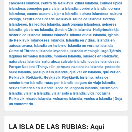
cascadas Islandia
,
centro de Reikiavik
,
clima Islandia
,
comida típica
islandesa
,
consejos para viajar a Islandia
,
cordero Islandia
,
corona
islandesa
,
cuánto cuesta viajar a Islandia
,
cultura islandesa
,
cultura
vikinga
,
excursiones desde Reikiavik
,
fauna de Islandia
,
fiordos
islandeses
,
frailecillos Islandia
,
gastronomía islandesa
,
geiseres
Islandia
,
glaciares Islandia
,
Golden Circle Islandia
,
Hallgrímskirkja
,
historia de Islandia
,
idioma islandés
,
idioma oficial Islandia
,
iglesia
de Reikiavik
,
islandeses
,
Islandia
,
Islandia en 7 días
,
Islandia en
autocaravana
,
Islandia en invierno
,
Islandia en verano
,
Islandia
Game of Thrones
,
Islandia leyendas
,
Islandia mitología
,
lago Tjörnin
,
lagunas termales Islandia
,
moneda Islandia
,
museos en Reikiavik
,
naturaleza Islandia
,
naturaleza salvaje Islandia
,
ovejas islandesas
,
Parque Nacional Thingvellir
,
parques nacionales Islandia
,
pescado
seco Islandia
,
presupuesto Islandia
,
qué ver en Islandia
,
qué ver en
Reikiavik
,
Reikiavik
,
Reykjavik
,
Reykjavik turismo
,
rutas de
senderismo Islandia
,
rutas por Islandia
,
seguro de viaje Islandia
,
series filmadas en Islandia
,
sopa de langosta Islandia
,
turismo en
Islandia
,
viajar a Islandia
,
viajar solo a Islandia
,
vida nocturna
Reikiavik
,
visado Islandia
,
volcanes Islandia
,
vuelos a Islandia
|
Deja
un comentario
LA ISLA DE LAS RUBIAS: Aquí