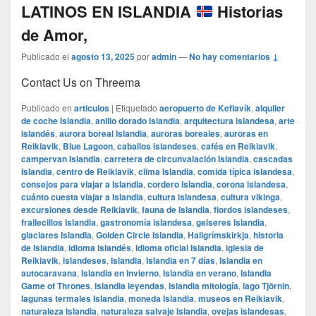
LATINOS EN ISLANDIA
Historias
de Amor,
Publicado el
agosto 13, 2025
por
admin
—
No hay comentarios ↓
Contact Us on Threema
Publicado en
articulos
|
Etiquetado
aeropuerto de Keflavík
,
alquiler
de coche Islandia
,
anillo dorado Islandia
,
arquitectura islandesa
,
arte
islandés
,
aurora boreal Islandia
,
auroras boreales
,
auroras en
Reikiavik
,
Blue Lagoon
,
caballos islandeses
,
cafés en Reikiavik
,
campervan Islandia
,
carretera de circunvalación Islandia
,
cascadas
Islandia
,
centro de Reikiavik
,
clima Islandia
,
comida típica islandesa
,
consejos para viajar a Islandia
,
cordero Islandia
,
corona islandesa
,
cuánto cuesta viajar a Islandia
,
cultura islandesa
,
cultura vikinga
,
excursiones desde Reikiavik
,
fauna de Islandia
,
fiordos islandeses
,
frailecillos Islandia
,
gastronomía islandesa
,
geiseres Islandia
,
glaciares Islandia
,
Golden Circle Islandia
,
Hallgrímskirkja
,
historia
de Islandia
,
idioma islandés
,
idioma oficial Islandia
,
iglesia de
Reikiavik
,
islandeses
,
Islandia
,
Islandia en 7 días
,
Islandia en
autocaravana
,
Islandia en invierno
,
Islandia en verano
,
Islandia
Game of Thrones
,
Islandia leyendas
,
Islandia mitología
,
lago Tjörnin
,
lagunas termales Islandia
,
moneda Islandia
,
museos en Reikiavik
,
naturaleza Islandia
,
naturaleza salvaje Islandia
,
ovejas islandesas
,