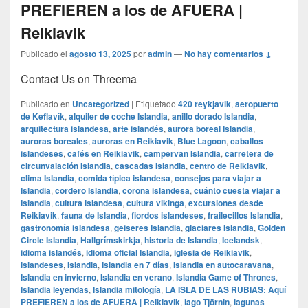
PREFIEREN a los de AFUERA |
Reikiavik
Publicado el
agosto 13, 2025
por
admin
—
No hay comentarios ↓
Contact Us on Threema
Publicado en
Uncategorized
|
Etiquetado
420 reykjavik
,
aeropuerto
de Keflavík
,
alquiler de coche Islandia
,
anillo dorado Islandia
,
arquitectura islandesa
,
arte islandés
,
aurora boreal Islandia
,
auroras boreales
,
auroras en Reikiavik
,
Blue Lagoon
,
caballos
islandeses
,
cafés en Reikiavik
,
campervan Islandia
,
carretera de
circunvalación Islandia
,
cascadas Islandia
,
centro de Reikiavik
,
clima Islandia
,
comida típica islandesa
,
consejos para viajar a
Islandia
,
cordero Islandia
,
corona islandesa
,
cuánto cuesta viajar a
Islandia
,
cultura islandesa
,
cultura vikinga
,
excursiones desde
Reikiavik
,
fauna de Islandia
,
fiordos islandeses
,
frailecillos Islandia
,
gastronomía islandesa
,
geiseres Islandia
,
glaciares Islandia
,
Golden
Circle Islandia
,
Hallgrímskirkja
,
historia de Islandia
,
Icelandsk
,
idioma islandés
,
idioma oficial Islandia
,
iglesia de Reikiavik
,
islandeses
,
Islandia
,
Islandia en 7 días
,
Islandia en autocaravana
,
Islandia en invierno
,
Islandia en verano
,
Islandia Game of Thrones
,
Islandia leyendas
,
Islandia mitología
,
LA ISLA DE LAS RUBIAS: Aquí
PREFIEREN a los de AFUERA | Reikiavik
,
lago Tjörnin
,
lagunas