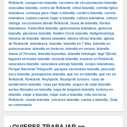
Reikiavik
,
campervan Islandia
,
carretera de circunvalación Islandia
,
cascadas Islandia
,
centro de Reikiavik
,
clima Islandia
,
comida típica
islandesa
,
consejos para viajar a Islandia
,
cordero Islandia
,
corona
islandesa
,
cuánto cuesta viajar a Islandia
,
cultura islandesa
,
cultura
vikinga
,
excursiones desde Reikiavik
,
fauna de Islandia
,
fiordos
islandeses
,
frailecillos Islandia
,
gastronomía islandesa
,
geiseres
Islandia
,
glaciares Islandia
,
Golden Circle Islandia
,
Hallgrímskirkja
,
historia de Islandia
,
idioma islandés
,
idioma oficial Islandia
,
iglesia
de Reikiavik
,
islandeses
,
Islandia
,
Islandia en 7 días
,
Islandia en
autocaravana
,
Islandia en invierno
,
Islandia en verano
,
Islandia
Game of Thrones
,
Islandia leyendas
,
Islandia mitología
,
lago Tjörnin
,
lagunas termales Islandia
,
moneda Islandia
,
museos en Reikiavik
,
naturaleza Islandia
,
naturaleza salvaje Islandia
,
ovejas islandesas
,
Parque Nacional Thingvellir
,
parques nacionales Islandia
,
pescado
seco Islandia
,
presupuesto Islandia
,
qué ver en Islandia
,
qué ver en
Reikiavik
,
Reikiavik
,
Reykjavik
,
Reykjavik turismo
,
rutas de
senderismo Islandia
,
rutas por Islandia
,
seguro de viaje Islandia
,
series filmadas en Islandia
,
sopa de langosta Islandia
,
turismo en
Islandia
,
viajar a Islandia
,
viajar solo a Islandia
,
vida nocturna
Reikiavik
,
visado Islandia
,
volcanes Islandia
,
vuelos a Islandia
|
Deja
un comentario
¿QUIERES TRABAJAR en