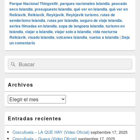
Parque Nacional Thingvellir
,
parques nacionales Islandia
,
pescado
seco Islandia
,
presupuesto Islandia
,
qué ver en Islandia
,
qué ver en
Reikiavik
,
Reikiavik
,
Reykjavik
,
Reykjavik turismo
,
rutas de
senderismo Islandia
,
rutas por Islandia
,
seguro de viaje Islandia
,
series filmadas en Islandia
,
sopa de langosta Islandia
,
turismo en
Islandia
,
viajar a Islandia
,
viajar solo a Islandia
,
vida nocturna
Reikiavik
,
visado Islandia
,
volcanes Islandia
,
vuelos a Islandia
|
Deja
un comentario
El
Buscar
Buscar
área
por:
de
widget
barra
Archivos
lateral
primaria
Archivos
Entradas recientes
Cosculluela – LA QUE HAY (Video Oficial)
septiembre 17, 2025
Cosculluela – Guaya (Video Oficial)
septiembre 17, 2025