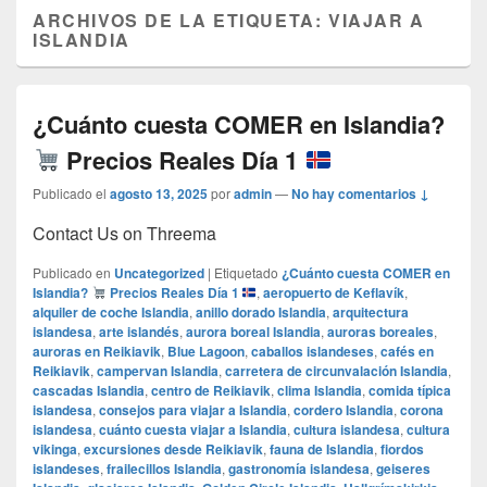
ARCHIVOS DE LA ETIQUETA:
VIAJAR A
ISLANDIA
¿Cuánto cuesta COMER en Islandia?
Precios Reales Día 1
Publicado el
agosto 13, 2025
por
admin
—
No hay comentarios ↓
Contact Us on Threema
Publicado en
Uncategorized
|
Etiquetado
¿Cuánto cuesta COMER en
Islandia?
Precios Reales Día 1
,
aeropuerto de Keflavík
,
alquiler de coche Islandia
,
anillo dorado Islandia
,
arquitectura
islandesa
,
arte islandés
,
aurora boreal Islandia
,
auroras boreales
,
auroras en Reikiavik
,
Blue Lagoon
,
caballos islandeses
,
cafés en
Reikiavik
,
campervan Islandia
,
carretera de circunvalación Islandia
,
cascadas Islandia
,
centro de Reikiavik
,
clima Islandia
,
comida típica
islandesa
,
consejos para viajar a Islandia
,
cordero Islandia
,
corona
islandesa
,
cuánto cuesta viajar a Islandia
,
cultura islandesa
,
cultura
vikinga
,
excursiones desde Reikiavik
,
fauna de Islandia
,
fiordos
islandeses
,
frailecillos Islandia
,
gastronomía islandesa
,
geiseres