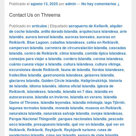
Publicado el
agosto 13, 2025
por
admin
—
No hay comentarios ↓
Contact Us on Threema
Publicado en
articulos
|
Etiquetado
aeropuerto de Keflavík
,
alquiler
de coche Islandia
,
anillo dorado Islandia
,
arquitectura islandesa
,
arte
islandés
,
aurora boreal Islandia
,
auroras boreales
,
auroras en
Reikiavik
,
Blue Lagoon
,
caballos islandeses
,
cafés en Reikiavik
,
campervan Islandia
,
carretera de circunvalación Islandia
,
cascadas
Islandia
,
centro de Reikiavik
,
clima Islandia
,
comida típica islandesa
,
consejos para viajar a Islandia
,
cordero Islandia
,
corona islandesa
,
cuánto cuesta viajar a Islandia
,
cultura islandesa
,
cultura vikinga
,
excursiones desde Reikiavik
,
fauna de Islandia
,
fiordos islandeses
,
frailecillos Islandia
,
gastronomía islandesa
,
geiseres Islandia
,
glaciares Islandia
,
Golden Circle Islandia
,
Hallgrímskirkja
,
historia
de Islandia
,
idioma islandés
,
idioma oficial Islandia
,
iglesia de
Reikiavik
,
islandeses
,
Islandia
,
Islandia en 7 días
,
Islandia en
autocaravana
,
Islandia en invierno
,
Islandia en verano
,
Islandia
Game of Thrones
,
Islandia leyendas
,
Islandia mitología
,
lago Tjörnin
,
lagunas termales Islandia
,
moneda Islandia
,
museos en Reikiavik
,
naturaleza Islandia
,
naturaleza salvaje Islandia
,
ovejas islandesas
,
Parque Nacional Thingvellir
,
parques nacionales Islandia
,
pescado
seco Islandia
,
presupuesto Islandia
,
qué ver en Islandia
,
qué ver en
Reikiavik
,
Reikiavik
,
Reykjavik
,
Reykjavik turismo
,
rutas de
senderismo Islandia
,
rutas por Islandia
,
seguro de viaje Islandia
,