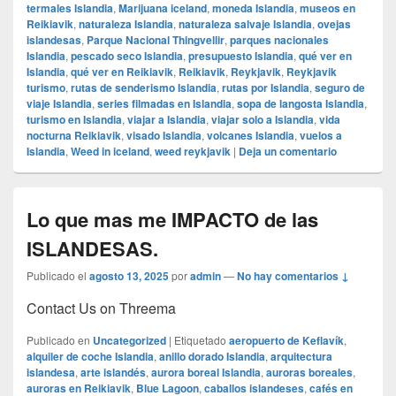
termales Islandia
,
Marijuana iceland
,
moneda Islandia
,
museos en
Reikiavik
,
naturaleza Islandia
,
naturaleza salvaje Islandia
,
ovejas
islandesas
,
Parque Nacional Thingvellir
,
parques nacionales
Islandia
,
pescado seco Islandia
,
presupuesto Islandia
,
qué ver en
Islandia
,
qué ver en Reikiavik
,
Reikiavik
,
Reykjavik
,
Reykjavik
turismo
,
rutas de senderismo Islandia
,
rutas por Islandia
,
seguro de
viaje Islandia
,
series filmadas en Islandia
,
sopa de langosta Islandia
,
turismo en Islandia
,
viajar a Islandia
,
viajar solo a Islandia
,
vida
nocturna Reikiavik
,
visado Islandia
,
volcanes Islandia
,
vuelos a
Islandia
,
Weed in iceland
,
weed reykjavik
|
Deja un comentario
Lo que mas me IMPACTO de las
ISLANDESAS.
Publicado el
agosto 13, 2025
por
admin
—
No hay comentarios ↓
Contact Us on Threema
Publicado en
Uncategorized
|
Etiquetado
aeropuerto de Keflavík
,
alquiler de coche Islandia
,
anillo dorado Islandia
,
arquitectura
islandesa
,
arte islandés
,
aurora boreal Islandia
,
auroras boreales
,
auroras en Reikiavik
,
Blue Lagoon
,
caballos islandeses
,
cafés en