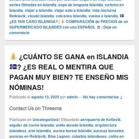
series filmadas en Islandia
,
sopa de langosta Islandia
,
turismo en
Islandia
,
viajar a Islandia
,
viajar solo a Islandia
,
vida nocturna
Reikiavik
,
visado Islandia
,
volcanes Islandia
,
vuelos a Islandia
,
¿ES TAN CARO ISLANDIA? |
COMPARACIÓN de PRECIOS de un
SUPERMERCADO ISLANDÉS con uno ESPAÑOL
|
Deja un
comentario
¿CUÁNTO SE GANA en ISLANDIA
? ¿ES REAL O MENTIRA QUE
PAGAN MUY BIEN? TE ENSEÑO MIS
NÓMINAS!
Publicado el
agosto 13, 2025
por
admin
—
No hay comentarios ↓
Contact Us on Threema
Publicado en
Uncategorized
|
Etiquetado
aeropuerto de Keflavík
,
alquiler de coche Islandia
,
anillo dorado Islandia
,
arquitectura
islandesa
,
arte islandés
,
aurora boreal Islandia
,
auroras boreales
,
auroras en Reikiavik
,
Blue Lagoon
,
caballos islandeses
,
cafés en