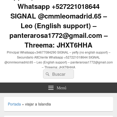
Whatsapp +527221018644
SIGNAL @cmmleomadrid.65 –
Leo (English support) –
panterarosa1772@gmail.com –
Threema: JHXT6HHA
Principal Whatsapp+34677084290 SIGNAL – yeffy (no english support) –
Secundario AttCliente Whatsapp +527221018644 SIGNAL
@cmmleomadrid.65 – Leo (English support) – panterarosa1772@gmail.com
– Threema: JHXT6HHA
Buscar
Buscar
por:
Menú
Portada
»
viajar a Islandia