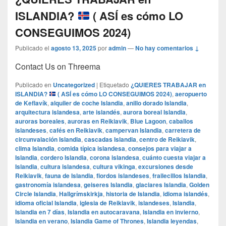
ISLANDIA?
( ASÍ es cómo LO
CONSEGUIMOS 2024)
Publicado el
agosto 13, 2025
por
admin
—
No hay comentarios ↓
Contact Us on Threema
Publicado en
Uncategorized
|
Etiquetado
¿QUIERES TRABAJAR en
ISLANDIA?
( ASÍ es cómo LO CONSEGUIMOS 2024)
,
aeropuerto
de Keflavík
,
alquiler de coche Islandia
,
anillo dorado Islandia
,
arquitectura islandesa
,
arte islandés
,
aurora boreal Islandia
,
auroras boreales
,
auroras en Reikiavik
,
Blue Lagoon
,
caballos
islandeses
,
cafés en Reikiavik
,
campervan Islandia
,
carretera de
circunvalación Islandia
,
cascadas Islandia
,
centro de Reikiavik
,
clima Islandia
,
comida típica islandesa
,
consejos para viajar a
Islandia
,
cordero Islandia
,
corona islandesa
,
cuánto cuesta viajar a
Islandia
,
cultura islandesa
,
cultura vikinga
,
excursiones desde
Reikiavik
,
fauna de Islandia
,
fiordos islandeses
,
frailecillos Islandia
,
gastronomía islandesa
,
geiseres Islandia
,
glaciares Islandia
,
Golden
Circle Islandia
,
Hallgrímskirkja
,
historia de Islandia
,
idioma islandés
,
idioma oficial Islandia
,
iglesia de Reikiavik
,
islandeses
,
Islandia
,
Islandia en 7 días
,
Islandia en autocaravana
,
Islandia en invierno
,
Islandia en verano
,
Islandia Game of Thrones
,
Islandia leyendas
,