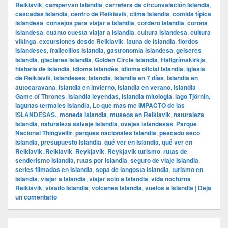
Reikiavik
,
campervan Islandia
,
carretera de circunvalación Islandia
,
cascadas Islandia
,
centro de Reikiavik
,
clima Islandia
,
comida típica
islandesa
,
consejos para viajar a Islandia
,
cordero Islandia
,
corona
islandesa
,
cuánto cuesta viajar a Islandia
,
cultura islandesa
,
cultura
vikinga
,
excursiones desde Reikiavik
,
fauna de Islandia
,
fiordos
islandeses
,
frailecillos Islandia
,
gastronomía islandesa
,
geiseres
Islandia
,
glaciares Islandia
,
Golden Circle Islandia
,
Hallgrímskirkja
,
historia de Islandia
,
idioma islandés
,
idioma oficial Islandia
,
iglesia
de Reikiavik
,
islandeses
,
Islandia
,
Islandia en 7 días
,
Islandia en
autocaravana
,
Islandia en invierno
,
Islandia en verano
,
Islandia
Game of Thrones
,
Islandia leyendas
,
Islandia mitología
,
lago Tjörnin
,
lagunas termales Islandia
,
Lo que mas me IMPACTO de las
ISLANDESAS.
,
moneda Islandia
,
museos en Reikiavik
,
naturaleza
Islandia
,
naturaleza salvaje Islandia
,
ovejas islandesas
,
Parque
Nacional Thingvellir
,
parques nacionales Islandia
,
pescado seco
Islandia
,
presupuesto Islandia
,
qué ver en Islandia
,
qué ver en
Reikiavik
,
Reikiavik
,
Reykjavik
,
Reykjavik turismo
,
rutas de
senderismo Islandia
,
rutas por Islandia
,
seguro de viaje Islandia
,
series filmadas en Islandia
,
sopa de langosta Islandia
,
turismo en
Islandia
,
viajar a Islandia
,
viajar solo a Islandia
,
vida nocturna
Reikiavik
,
visado Islandia
,
volcanes Islandia
,
vuelos a Islandia
|
Deja
un comentario