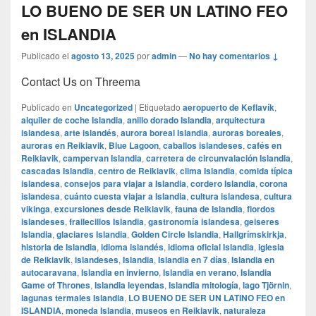
LO BUENO DE SER UN LATINO FEO
en ISLANDIA
Publicado el
agosto 13, 2025
por
admin
—
No hay comentarios ↓
Contact Us on Threema
Publicado en
Uncategorized
|
Etiquetado
aeropuerto de Keflavík
,
alquiler de coche Islandia
,
anillo dorado Islandia
,
arquitectura
islandesa
,
arte islandés
,
aurora boreal Islandia
,
auroras boreales
,
auroras en Reikiavik
,
Blue Lagoon
,
caballos islandeses
,
cafés en
Reikiavik
,
campervan Islandia
,
carretera de circunvalación Islandia
,
cascadas Islandia
,
centro de Reikiavik
,
clima Islandia
,
comida típica
islandesa
,
consejos para viajar a Islandia
,
cordero Islandia
,
corona
islandesa
,
cuánto cuesta viajar a Islandia
,
cultura islandesa
,
cultura
vikinga
,
excursiones desde Reikiavik
,
fauna de Islandia
,
fiordos
islandeses
,
frailecillos Islandia
,
gastronomía islandesa
,
geiseres
Islandia
,
glaciares Islandia
,
Golden Circle Islandia
,
Hallgrímskirkja
,
historia de Islandia
,
idioma islandés
,
idioma oficial Islandia
,
iglesia
de Reikiavik
,
islandeses
,
Islandia
,
Islandia en 7 días
,
Islandia en
autocaravana
,
Islandia en invierno
,
Islandia en verano
,
Islandia
Game of Thrones
,
Islandia leyendas
,
Islandia mitología
,
lago Tjörnin
,
lagunas termales Islandia
,
LO BUENO DE SER UN LATINO FEO en
ISLANDIA
,
moneda Islandia
,
museos en Reikiavik
,
naturaleza