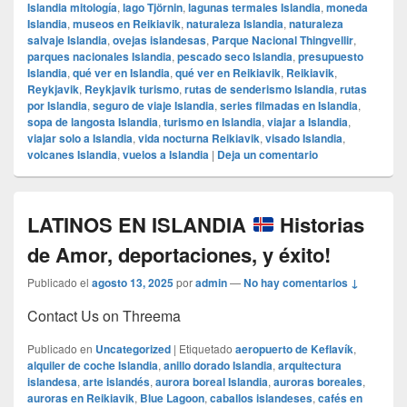
Islandia mitología
,
lago Tjörnin
,
lagunas termales Islandia
,
moneda
Islandia
,
museos en Reikiavik
,
naturaleza Islandia
,
naturaleza
salvaje Islandia
,
ovejas islandesas
,
Parque Nacional Thingvellir
,
parques nacionales Islandia
,
pescado seco Islandia
,
presupuesto
Islandia
,
qué ver en Islandia
,
qué ver en Reikiavik
,
Reikiavik
,
Reykjavik
,
Reykjavik turismo
,
rutas de senderismo Islandia
,
rutas
por Islandia
,
seguro de viaje Islandia
,
series filmadas en Islandia
,
sopa de langosta Islandia
,
turismo en Islandia
,
viajar a Islandia
,
viajar solo a Islandia
,
vida nocturna Reikiavik
,
visado Islandia
,
volcanes Islandia
,
vuelos a Islandia
|
Deja un comentario
LATINOS EN ISLANDIA
Historias
de Amor, deportaciones, y éxito!
Publicado el
agosto 13, 2025
por
admin
—
No hay comentarios ↓
Contact Us on Threema
Publicado en
Uncategorized
|
Etiquetado
aeropuerto de Keflavík
,
alquiler de coche Islandia
,
anillo dorado Islandia
,
arquitectura
islandesa
,
arte islandés
,
aurora boreal Islandia
,
auroras boreales
,
auroras en Reikiavik
,
Blue Lagoon
,
caballos islandeses
,
cafés en