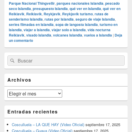
Parque Nacional Thingvellir
,
parques nacionales Islandia
,
pescado
seco Islandia
,
presupuesto Islandia
,
qué ver en Islandia
,
qué ver en
Reikiavik
,
Reikiavik
,
Reykjavik
,
Reykjavik turismo
,
rutas de
senderismo Islandia
,
rutas por Islandia
,
seguro de viaje Islandia
,
series filmadas en Islandia
,
sopa de langosta Islandia
,
turismo en
Islandia
,
viajar a Islandia
,
viajar solo a Islandia
,
vida nocturna
Reikiavik
,
visado Islandia
,
volcanes Islandia
,
vuelos a Islandia
|
Deja
un comentario
El
Buscar
Buscar
área
por:
de
widget
barra
Archivos
lateral
primaria
Archivos
Entradas recientes
Cosculluela – LA QUE HAY (Video Oficial)
septiembre 17, 2025
Cosculluela – Guaya (Video Oficial)
septiembre 17, 2025