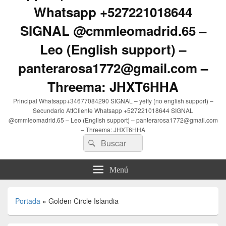
Whatsapp +527221018644
SIGNAL @cmmleomadrid.65 –
Leo (English support) –
panterarosa1772@gmail.com –
Threema: JHXT6HHA
Principal Whatsapp+34677084290 SIGNAL – yeffy (no english support) –
Secundario AttCliente Whatsapp +527221018644 SIGNAL
@cmmleomadrid.65 – Leo (English support) – panterarosa1772@gmail.com
– Threema: JHXT6HHA
Buscar
Buscar
por:
Menú
Portada
»
Golden Circle Islandia