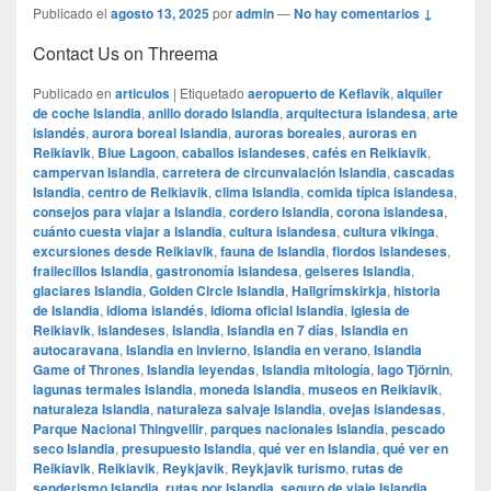
Publicado el
agosto 13, 2025
por
admin
—
No hay comentarios ↓
Contact Us on Threema
Publicado en
articulos
|
Etiquetado
aeropuerto de Keflavík
,
alquiler
de coche Islandia
,
anillo dorado Islandia
,
arquitectura islandesa
,
arte
islandés
,
aurora boreal Islandia
,
auroras boreales
,
auroras en
Reikiavik
,
Blue Lagoon
,
caballos islandeses
,
cafés en Reikiavik
,
campervan Islandia
,
carretera de circunvalación Islandia
,
cascadas
Islandia
,
centro de Reikiavik
,
clima Islandia
,
comida típica islandesa
,
consejos para viajar a Islandia
,
cordero Islandia
,
corona islandesa
,
cuánto cuesta viajar a Islandia
,
cultura islandesa
,
cultura vikinga
,
excursiones desde Reikiavik
,
fauna de Islandia
,
fiordos islandeses
,
frailecillos Islandia
,
gastronomía islandesa
,
geiseres Islandia
,
glaciares Islandia
,
Golden Circle Islandia
,
Hallgrímskirkja
,
historia
de Islandia
,
idioma islandés
,
idioma oficial Islandia
,
iglesia de
Reikiavik
,
islandeses
,
Islandia
,
Islandia en 7 días
,
Islandia en
autocaravana
,
Islandia en invierno
,
Islandia en verano
,
Islandia
Game of Thrones
,
Islandia leyendas
,
Islandia mitología
,
lago Tjörnin
,
lagunas termales Islandia
,
moneda Islandia
,
museos en Reikiavik
,
naturaleza Islandia
,
naturaleza salvaje Islandia
,
ovejas islandesas
,
Parque Nacional Thingvellir
,
parques nacionales Islandia
,
pescado
seco Islandia
,
presupuesto Islandia
,
qué ver en Islandia
,
qué ver en
Reikiavik
,
Reikiavik
,
Reykjavik
,
Reykjavik turismo
,
rutas de
senderismo Islandia
,
rutas por Islandia
,
seguro de viaje Islandia
,