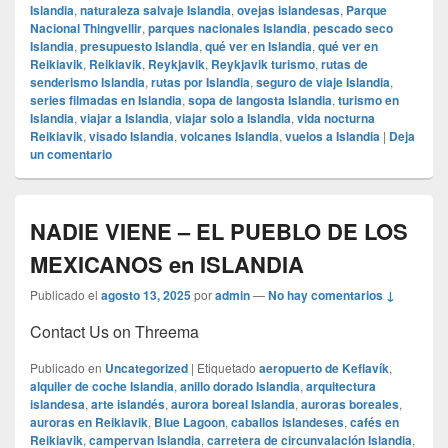
Islandia
,
naturaleza salvaje Islandia
,
ovejas islandesas
,
Parque
Nacional Thingvellir
,
parques nacionales Islandia
,
pescado seco
Islandia
,
presupuesto Islandia
,
qué ver en Islandia
,
qué ver en
Reikiavik
,
Reikiavik
,
Reykjavik
,
Reykjavik turismo
,
rutas de
senderismo Islandia
,
rutas por Islandia
,
seguro de viaje Islandia
,
series filmadas en Islandia
,
sopa de langosta Islandia
,
turismo en
Islandia
,
viajar a Islandia
,
viajar solo a Islandia
,
vida nocturna
Reikiavik
,
visado Islandia
,
volcanes Islandia
,
vuelos a Islandia
|
Deja
un comentario
NADIE VIENE – EL PUEBLO DE LOS
MEXICANOS en ISLANDIA
Publicado el
agosto 13, 2025
por
admin
—
No hay comentarios ↓
Contact Us on Threema
Publicado en
Uncategorized
|
Etiquetado
aeropuerto de Keflavík
,
alquiler de coche Islandia
,
anillo dorado Islandia
,
arquitectura
islandesa
,
arte islandés
,
aurora boreal Islandia
,
auroras boreales
,
auroras en Reikiavik
,
Blue Lagoon
,
caballos islandeses
,
cafés en
Reikiavik
,
campervan Islandia
,
carretera de circunvalación Islandia
,