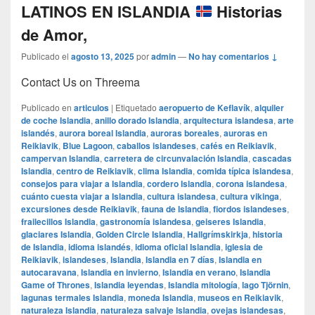
LATINOS EN ISLANDIA
Historias
de Amor,
Publicado el
agosto 13, 2025
por
admin
—
No hay comentarios ↓
Contact Us on Threema
Publicado en
articulos
|
Etiquetado
aeropuerto de Keflavík
,
alquiler
de coche Islandia
,
anillo dorado Islandia
,
arquitectura islandesa
,
arte
islandés
,
aurora boreal Islandia
,
auroras boreales
,
auroras en
Reikiavik
,
Blue Lagoon
,
caballos islandeses
,
cafés en Reikiavik
,
campervan Islandia
,
carretera de circunvalación Islandia
,
cascadas
Islandia
,
centro de Reikiavik
,
clima Islandia
,
comida típica islandesa
,
consejos para viajar a Islandia
,
cordero Islandia
,
corona islandesa
,
cuánto cuesta viajar a Islandia
,
cultura islandesa
,
cultura vikinga
,
excursiones desde Reikiavik
,
fauna de Islandia
,
fiordos islandeses
,
frailecillos Islandia
,
gastronomía islandesa
,
geiseres Islandia
,
glaciares Islandia
,
Golden Circle Islandia
,
Hallgrímskirkja
,
historia
de Islandia
,
idioma islandés
,
idioma oficial Islandia
,
iglesia de
Reikiavik
,
islandeses
,
Islandia
,
Islandia en 7 días
,
Islandia en
autocaravana
,
Islandia en invierno
,
Islandia en verano
,
Islandia
Game of Thrones
,
Islandia leyendas
,
Islandia mitología
,
lago Tjörnin
,
lagunas termales Islandia
,
moneda Islandia
,
museos en Reikiavik
,
naturaleza Islandia
,
naturaleza salvaje Islandia
,
ovejas islandesas
,