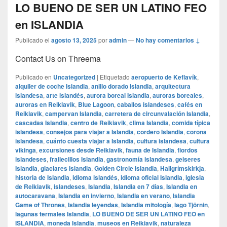
LO BUENO DE SER UN LATINO FEO
en ISLANDIA
Publicado el
agosto 13, 2025
por
admin
—
No hay comentarios ↓
Contact Us on Threema
Publicado en
Uncategorized
|
Etiquetado
aeropuerto de Keflavík
,
alquiler de coche Islandia
,
anillo dorado Islandia
,
arquitectura
islandesa
,
arte islandés
,
aurora boreal Islandia
,
auroras boreales
,
auroras en Reikiavik
,
Blue Lagoon
,
caballos islandeses
,
cafés en
Reikiavik
,
campervan Islandia
,
carretera de circunvalación Islandia
,
cascadas Islandia
,
centro de Reikiavik
,
clima Islandia
,
comida típica
islandesa
,
consejos para viajar a Islandia
,
cordero Islandia
,
corona
islandesa
,
cuánto cuesta viajar a Islandia
,
cultura islandesa
,
cultura
vikinga
,
excursiones desde Reikiavik
,
fauna de Islandia
,
fiordos
islandeses
,
frailecillos Islandia
,
gastronomía islandesa
,
geiseres
Islandia
,
glaciares Islandia
,
Golden Circle Islandia
,
Hallgrímskirkja
,
historia de Islandia
,
idioma islandés
,
idioma oficial Islandia
,
iglesia
de Reikiavik
,
islandeses
,
Islandia
,
Islandia en 7 días
,
Islandia en
autocaravana
,
Islandia en invierno
,
Islandia en verano
,
Islandia
Game of Thrones
,
Islandia leyendas
,
Islandia mitología
,
lago Tjörnin
,
lagunas termales Islandia
,
LO BUENO DE SER UN LATINO FEO en
ISLANDIA
,
moneda Islandia
,
museos en Reikiavik
,
naturaleza