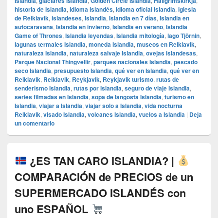
Islandia
,
glaciares Islandia
,
Golden Circle Islandia
,
Hallgrímskirkja
,
historia de Islandia
,
idioma islandés
,
idioma oficial Islandia
,
iglesia
de Reikiavik
,
islandeses
,
Islandia
,
Islandia en 7 días
,
Islandia en
autocaravana
,
Islandia en invierno
,
Islandia en verano
,
Islandia
Game of Thrones
,
Islandia leyendas
,
Islandia mitología
,
lago Tjörnin
,
lagunas termales Islandia
,
moneda Islandia
,
museos en Reikiavik
,
naturaleza Islandia
,
naturaleza salvaje Islandia
,
ovejas islandesas
,
Parque Nacional Thingvellir
,
parques nacionales Islandia
,
pescado
seco Islandia
,
presupuesto Islandia
,
qué ver en Islandia
,
qué ver en
Reikiavik
,
Reikiavik
,
Reykjavik
,
Reykjavik turismo
,
rutas de
senderismo Islandia
,
rutas por Islandia
,
seguro de viaje Islandia
,
series filmadas en Islandia
,
sopa de langosta Islandia
,
turismo en
Islandia
,
viajar a Islandia
,
viajar solo a Islandia
,
vida nocturna
Reikiavik
,
visado Islandia
,
volcanes Islandia
,
vuelos a Islandia
|
Deja
un comentario
¿ES TAN CARO ISLANDIA? |
COMPARACIÓN de PRECIOS de un
SUPERMERCADO ISLANDÉS con
uno ESPAÑOL