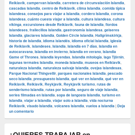
Reikiavik
,
campervan Islandia
,
carretera de circunvalación Islandia
,
cascadas Islandia
,
centro de Reikiavik
,
clima Islandia
,
comida típica
islandesa
,
consejos para viajar a Islandia
,
cordero Islandia
,
corona
islandesa
,
cuánto cuesta viajar a Islandia
,
cultura islandesa
,
cultura
vikinga
,
excursiones desde Reikiavik
,
fauna de Islandia
,
fiordos
islandeses
,
frailecillos Islandia
,
gastronomía islandesa
,
geiseres
Islandia
,
glaciares Islandia
,
Golden Circle Islandia
,
Hallgrímskirkja
,
historia de Islandia
,
idioma islandés
,
idioma oficial Islandia
,
iglesia
de Reikiavik
,
islandeses
,
Islandia
,
Islandia en 7 días
,
Islandia en
autocaravana
,
Islandia en invierno
,
Islandia en verano
,
Islandia
Game of Thrones
,
Islandia leyendas
,
Islandia mitología
,
lago Tjörnin
,
lagunas termales Islandia
,
moneda Islandia
,
museos en Reikiavik
,
naturaleza Islandia
,
naturaleza salvaje Islandia
,
ovejas islandesas
,
Parque Nacional Thingvellir
,
parques nacionales Islandia
,
pescado
seco Islandia
,
presupuesto Islandia
,
qué ver en Islandia
,
qué ver en
Reikiavik
,
Reikiavik
,
Reykjavik
,
Reykjavik turismo
,
rutas de
senderismo Islandia
,
rutas por Islandia
,
seguro de viaje Islandia
,
series filmadas en Islandia
,
sopa de langosta Islandia
,
turismo en
Islandia
,
viajar a Islandia
,
viajar solo a Islandia
,
vida nocturna
Reikiavik
,
visado Islandia
,
volcanes Islandia
,
vuelos a Islandia
|
Deja
un comentario
¿QUIERES TRABAJAR en