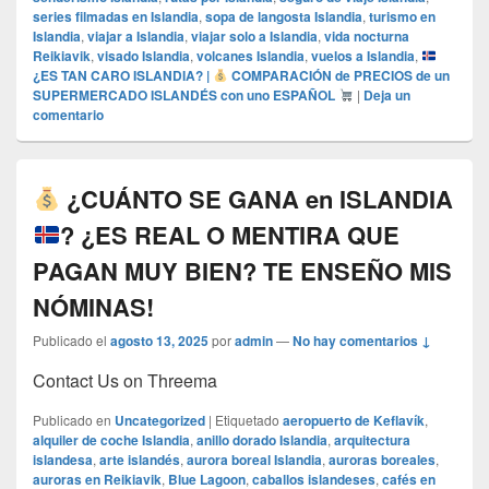
series filmadas en Islandia
,
sopa de langosta Islandia
,
turismo en
Islandia
,
viajar a Islandia
,
viajar solo a Islandia
,
vida nocturna
Reikiavik
,
visado Islandia
,
volcanes Islandia
,
vuelos a Islandia
,
¿ES TAN CARO ISLANDIA? |
COMPARACIÓN de PRECIOS de un
SUPERMERCADO ISLANDÉS con uno ESPAÑOL
|
Deja un
comentario
¿CUÁNTO SE GANA en ISLANDIA
? ¿ES REAL O MENTIRA QUE
PAGAN MUY BIEN? TE ENSEÑO MIS
NÓMINAS!
Publicado el
agosto 13, 2025
por
admin
—
No hay comentarios ↓
Contact Us on Threema
Publicado en
Uncategorized
|
Etiquetado
aeropuerto de Keflavík
,
alquiler de coche Islandia
,
anillo dorado Islandia
,
arquitectura
islandesa
,
arte islandés
,
aurora boreal Islandia
,
auroras boreales
,
auroras en Reikiavik
,
Blue Lagoon
,
caballos islandeses
,
cafés en