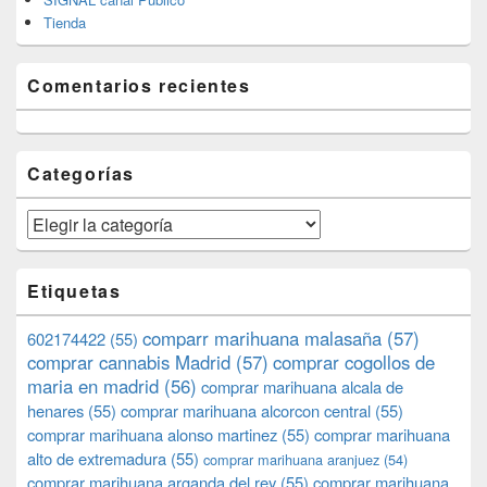
Tienda
Comentarios recientes
Categorías
Categorías
Etiquetas
comparr marihuana malasaña
(57)
602174422
(55)
comprar cannabis Madrid
(57)
comprar cogollos de
maria en madrid
(56)
comprar marihuana alcala de
henares
(55)
comprar marihuana alcorcon central
(55)
comprar marihuana alonso martinez
(55)
comprar marihuana
alto de extremadura
(55)
comprar marihuana aranjuez
(54)
comprar marihuana arganda del rey
(55)
comprar marihuana