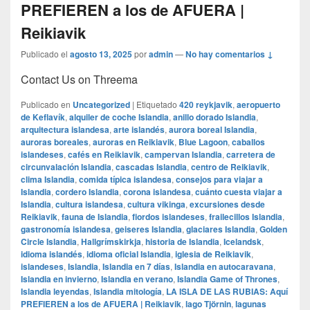
PREFIEREN a los de AFUERA |
Reikiavik
Publicado el
agosto 13, 2025
por
admin
—
No hay comentarios ↓
Contact Us on Threema
Publicado en
Uncategorized
|
Etiquetado
420 reykjavik
,
aeropuerto
de Keflavík
,
alquiler de coche Islandia
,
anillo dorado Islandia
,
arquitectura islandesa
,
arte islandés
,
aurora boreal Islandia
,
auroras boreales
,
auroras en Reikiavik
,
Blue Lagoon
,
caballos
islandeses
,
cafés en Reikiavik
,
campervan Islandia
,
carretera de
circunvalación Islandia
,
cascadas Islandia
,
centro de Reikiavik
,
clima Islandia
,
comida típica islandesa
,
consejos para viajar a
Islandia
,
cordero Islandia
,
corona islandesa
,
cuánto cuesta viajar a
Islandia
,
cultura islandesa
,
cultura vikinga
,
excursiones desde
Reikiavik
,
fauna de Islandia
,
fiordos islandeses
,
frailecillos Islandia
,
gastronomía islandesa
,
geiseres Islandia
,
glaciares Islandia
,
Golden
Circle Islandia
,
Hallgrímskirkja
,
historia de Islandia
,
Icelandsk
,
idioma islandés
,
idioma oficial Islandia
,
iglesia de Reikiavik
,
islandeses
,
Islandia
,
Islandia en 7 días
,
Islandia en autocaravana
,
Islandia en invierno
,
Islandia en verano
,
Islandia Game of Thrones
,
Islandia leyendas
,
Islandia mitología
,
LA ISLA DE LAS RUBIAS: Aquí
PREFIEREN a los de AFUERA | Reikiavik
,
lago Tjörnin
,
lagunas