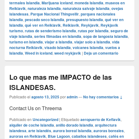
termales Islandia
,
Marijuana iceland
,
moneda Islandia
,
museos en
Reikiavik
,
naturaleza Islandia
,
naturaleza salvaje Islandia
,
ovejas
islandesas
,
Parque Nacional Thingvellir
,
parques nacionales
Islandia
,
pescado seco Islandia
,
presupuesto Islandia
,
qué ver en
Islandia
,
qué ver en Reikiavik
,
Reikiavik
,
Reykjavik
,
Reykjavik
turismo
,
rutas de senderismo Islandia
,
rutas por Islandia
,
seguro de
viaje Islandia
,
series filmadas en Islandia
,
sopa de langosta Islandia
,
turismo en Islandia
,
viajar a Islandia
,
viajar solo a Islandia
,
vida
nocturna Reikiavik
,
visado Islandia
,
volcanes Islandia
,
vuelos a
Islandia
,
Weed in iceland
,
weed reykjavik
|
Deja un comentario
Lo que mas me IMPACTO de las
ISLANDESAS.
Publicado el
agosto 13, 2025
por
admin
—
No hay comentarios ↓
Contact Us on Threema
Publicado en
Uncategorized
|
Etiquetado
aeropuerto de Keflavík
,
alquiler de coche Islandia
,
anillo dorado Islandia
,
arquitectura
islandesa
,
arte islandés
,
aurora boreal Islandia
,
auroras boreales
,
auroras en Reikiavik
,
Blue Lagoon
,
caballos islandeses
,
cafés en