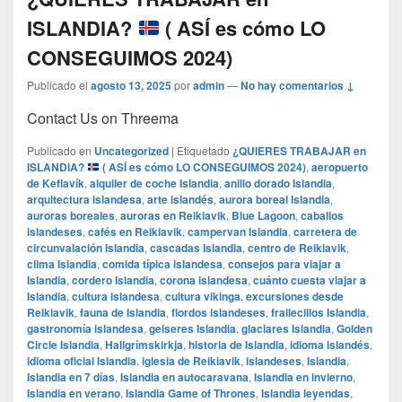
ISLANDIA?
( ASÍ es cómo LO
CONSEGUIMOS 2024)
Publicado el
agosto 13, 2025
por
admin
—
No hay comentarios ↓
Contact Us on Threema
Publicado en
Uncategorized
|
Etiquetado
¿QUIERES TRABAJAR en
ISLANDIA?
( ASÍ es cómo LO CONSEGUIMOS 2024)
,
aeropuerto
de Keflavík
,
alquiler de coche Islandia
,
anillo dorado Islandia
,
arquitectura islandesa
,
arte islandés
,
aurora boreal Islandia
,
auroras boreales
,
auroras en Reikiavik
,
Blue Lagoon
,
caballos
islandeses
,
cafés en Reikiavik
,
campervan Islandia
,
carretera de
circunvalación Islandia
,
cascadas Islandia
,
centro de Reikiavik
,
clima Islandia
,
comida típica islandesa
,
consejos para viajar a
Islandia
,
cordero Islandia
,
corona islandesa
,
cuánto cuesta viajar a
Islandia
,
cultura islandesa
,
cultura vikinga
,
excursiones desde
Reikiavik
,
fauna de Islandia
,
fiordos islandeses
,
frailecillos Islandia
,
gastronomía islandesa
,
geiseres Islandia
,
glaciares Islandia
,
Golden
Circle Islandia
,
Hallgrímskirkja
,
historia de Islandia
,
idioma islandés
,
idioma oficial Islandia
,
iglesia de Reikiavik
,
islandeses
,
Islandia
,
Islandia en 7 días
,
Islandia en autocaravana
,
Islandia en invierno
,
Islandia en verano
,
Islandia Game of Thrones
,
Islandia leyendas
,