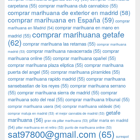
carpetana
(55)
comprar marihuana club cannabico
(55)
comprar marihuana de exterior en madrid
(58)
comprar marihuana en España
(59)
comprar
comprar marihuana en mano en
marihuana en Madrid
(54)
comprar marihuana getafe
madrid
(55)
(62)
comprar marihuana las retamas
(55)
comprar marihuana
comprar marihuana navacerrada
(55)
comprar
madrid
(53)
marihuana online
(55)
comprar marihuana opañel
(55)
comprar marihuana plaza eliptica
(55)
comprar marihuana
puerta del angel
(55)
comprar marihuana pìramides
(55)
comprar marihuana rapido madrid
(55)
comprar marihuana
sansebastian de los reyes
(55)
comprar marihuana serrano
(55)
comprar marihuana sierra de madrid
(55)
comprar
marihuana soto del real
(55)
comprar marihuana tribunal
(55)
comprar marihuana usera
(54)
comprar marihuana valdeski
(54)
getafe
comprar matuja en madrid
(53)
el mejor cannabis de madrid
(53)
marihuana
(56)
pillar maria en madrid
gran via pillar marihuana
(53)
(54)
pillar marihuana en el retiro
(53)
punto de marihuana online
(53)
sat97800@gmail.com
(65)
surespot