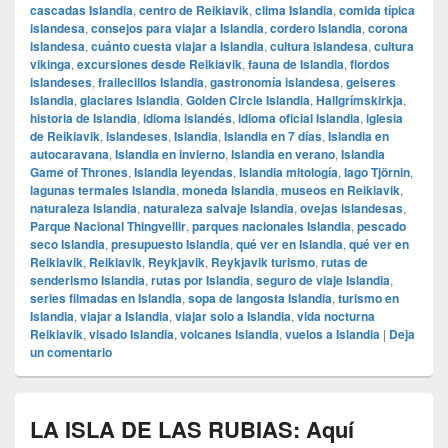
cascadas Islandia
,
centro de Reikiavik
,
clima Islandia
,
comida típica
islandesa
,
consejos para viajar a Islandia
,
cordero Islandia
,
corona
islandesa
,
cuánto cuesta viajar a Islandia
,
cultura islandesa
,
cultura
vikinga
,
excursiones desde Reikiavik
,
fauna de Islandia
,
fiordos
islandeses
,
frailecillos Islandia
,
gastronomía islandesa
,
geiseres
Islandia
,
glaciares Islandia
,
Golden Circle Islandia
,
Hallgrímskirkja
,
historia de Islandia
,
idioma islandés
,
idioma oficial Islandia
,
iglesia
de Reikiavik
,
islandeses
,
Islandia
,
Islandia en 7 días
,
Islandia en
autocaravana
,
Islandia en invierno
,
Islandia en verano
,
Islandia
Game of Thrones
,
Islandia leyendas
,
Islandia mitología
,
lago Tjörnin
,
lagunas termales Islandia
,
moneda Islandia
,
museos en Reikiavik
,
naturaleza Islandia
,
naturaleza salvaje Islandia
,
ovejas islandesas
,
Parque Nacional Thingvellir
,
parques nacionales Islandia
,
pescado
seco Islandia
,
presupuesto Islandia
,
qué ver en Islandia
,
qué ver en
Reikiavik
,
Reikiavik
,
Reykjavik
,
Reykjavik turismo
,
rutas de
senderismo Islandia
,
rutas por Islandia
,
seguro de viaje Islandia
,
series filmadas en Islandia
,
sopa de langosta Islandia
,
turismo en
Islandia
,
viajar a Islandia
,
viajar solo a Islandia
,
vida nocturna
Reikiavik
,
visado Islandia
,
volcanes Islandia
,
vuelos a Islandia
|
Deja
un comentario
LA ISLA DE LAS RUBIAS: Aquí