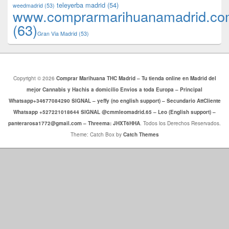
teleyerba madrid
(54)
weedmadrid
(53)
www.comprarmarihuanamadrid.c
(63)
​​Gran Via Madrid
(53)
Copyright © 2026
Comprar Marihuana THC Madrid – Tu tienda online en Madrid del
mejor Cannabis y Hachis a domicilio Envios a toda Europa – Principal
Whatsapp+34677084290 SIGNAL – yeffy (no english support) – Secundario AttCliente
Whatsapp +527221018644 SIGNAL @cmmleomadrid.65 – Leo (English support) –
panterarosa1772@gmail.com – Threema: JHXT6HHA
. Todos los Derechos Reservados.
Theme: Catch Box by
Catch Themes