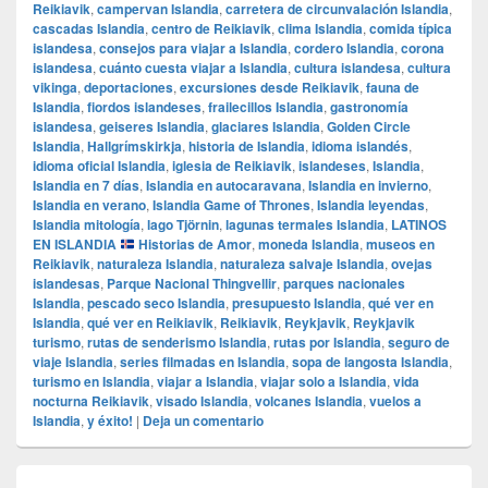
Reikiavik
,
campervan Islandia
,
carretera de circunvalación Islandia
,
cascadas Islandia
,
centro de Reikiavik
,
clima Islandia
,
comida típica
islandesa
,
consejos para viajar a Islandia
,
cordero Islandia
,
corona
islandesa
,
cuánto cuesta viajar a Islandia
,
cultura islandesa
,
cultura
vikinga
,
deportaciones
,
excursiones desde Reikiavik
,
fauna de
Islandia
,
fiordos islandeses
,
frailecillos Islandia
,
gastronomía
islandesa
,
geiseres Islandia
,
glaciares Islandia
,
Golden Circle
Islandia
,
Hallgrímskirkja
,
historia de Islandia
,
idioma islandés
,
idioma oficial Islandia
,
iglesia de Reikiavik
,
islandeses
,
Islandia
,
Islandia en 7 días
,
Islandia en autocaravana
,
Islandia en invierno
,
Islandia en verano
,
Islandia Game of Thrones
,
Islandia leyendas
,
Islandia mitología
,
lago Tjörnin
,
lagunas termales Islandia
,
LATINOS
EN ISLANDIA
Historias de Amor
,
moneda Islandia
,
museos en
Reikiavik
,
naturaleza Islandia
,
naturaleza salvaje Islandia
,
ovejas
islandesas
,
Parque Nacional Thingvellir
,
parques nacionales
Islandia
,
pescado seco Islandia
,
presupuesto Islandia
,
qué ver en
Islandia
,
qué ver en Reikiavik
,
Reikiavik
,
Reykjavik
,
Reykjavik
turismo
,
rutas de senderismo Islandia
,
rutas por Islandia
,
seguro de
viaje Islandia
,
series filmadas en Islandia
,
sopa de langosta Islandia
,
turismo en Islandia
,
viajar a Islandia
,
viajar solo a Islandia
,
vida
nocturna Reikiavik
,
visado Islandia
,
volcanes Islandia
,
vuelos a
Islandia
,
y éxito!
|
Deja un comentario