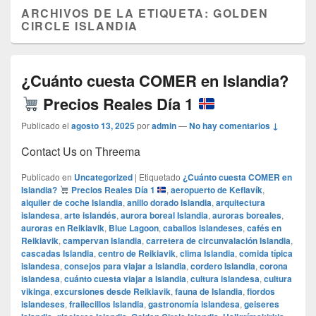
ARCHIVOS DE LA ETIQUETA:
GOLDEN
CIRCLE ISLANDIA
¿Cuánto cuesta COMER en Islandia?
Precios Reales Día 1
Publicado el
agosto 13, 2025
por
admin
—
No hay comentarios ↓
Contact Us on Threema
Publicado en
Uncategorized
|
Etiquetado
¿Cuánto cuesta COMER en
Islandia?
Precios Reales Día 1
,
aeropuerto de Keflavík
,
alquiler de coche Islandia
,
anillo dorado Islandia
,
arquitectura
islandesa
,
arte islandés
,
aurora boreal Islandia
,
auroras boreales
,
auroras en Reikiavik
,
Blue Lagoon
,
caballos islandeses
,
cafés en
Reikiavik
,
campervan Islandia
,
carretera de circunvalación Islandia
,
cascadas Islandia
,
centro de Reikiavik
,
clima Islandia
,
comida típica
islandesa
,
consejos para viajar a Islandia
,
cordero Islandia
,
corona
islandesa
,
cuánto cuesta viajar a Islandia
,
cultura islandesa
,
cultura
vikinga
,
excursiones desde Reikiavik
,
fauna de Islandia
,
fiordos
islandeses
,
frailecillos Islandia
,
gastronomía islandesa
,
geiseres