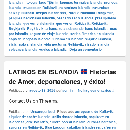
Islandia mitología
,
lago Tjörnin
,
lagunas termales Islandia
,
moneda
Islandia
,
museos en Reikiavik
,
naturaleza Islandia
,
naturaleza
salvaje Islandia
,
ovejas islandesas
,
Parque Nacional Thingvellir
,
parques nacionales Islandia
,
pescado seco Islandia
,
presupuesto
Islandia
,
qué ver en Islandia
,
qué ver en Reikiavik
,
Reikiavik
,
Reykjavik
,
Reykjavik turismo
,
rutas de senderismo Islandia
,
rutas
por Islandia
,
seguro de viaje Islandia
,
series filmadas en Islandia
,
sopa de langosta Islandia
,
turismo en Islandia
,
viajar a Islandia
,
viajar solo a Islandia
,
vida nocturna Reikiavik
,
visado Islandia
,
volcanes Islandia
,
vuelos a Islandia
|
Deja un comentario
LATINOS EN ISLANDIA
Historias
de Amor, deportaciones, y éxito!
Publicado el
agosto 13, 2025
por
admin
—
No hay comentarios ↓
Contact Us on Threema
Publicado en
Uncategorized
|
Etiquetado
aeropuerto de Keflavík
,
alquiler de coche Islandia
,
anillo dorado Islandia
,
arquitectura
islandesa
,
arte islandés
,
aurora boreal Islandia
,
auroras boreales
,
auroras en Reikiavik
,
Blue Lagoon
,
caballos islandeses
,
cafés en