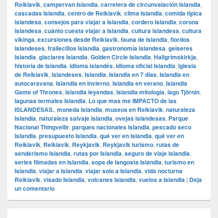
Reikiavik
,
campervan Islandia
,
carretera de circunvalación Islandia
,
cascadas Islandia
,
centro de Reikiavik
,
clima Islandia
,
comida típica
islandesa
,
consejos para viajar a Islandia
,
cordero Islandia
,
corona
islandesa
,
cuánto cuesta viajar a Islandia
,
cultura islandesa
,
cultura
vikinga
,
excursiones desde Reikiavik
,
fauna de Islandia
,
fiordos
islandeses
,
frailecillos Islandia
,
gastronomía islandesa
,
geiseres
Islandia
,
glaciares Islandia
,
Golden Circle Islandia
,
Hallgrímskirkja
,
historia de Islandia
,
idioma islandés
,
idioma oficial Islandia
,
iglesia
de Reikiavik
,
islandeses
,
Islandia
,
Islandia en 7 días
,
Islandia en
autocaravana
,
Islandia en invierno
,
Islandia en verano
,
Islandia
Game of Thrones
,
Islandia leyendas
,
Islandia mitología
,
lago Tjörnin
,
lagunas termales Islandia
,
Lo que mas me IMPACTO de las
ISLANDESAS.
,
moneda Islandia
,
museos en Reikiavik
,
naturaleza
Islandia
,
naturaleza salvaje Islandia
,
ovejas islandesas
,
Parque
Nacional Thingvellir
,
parques nacionales Islandia
,
pescado seco
Islandia
,
presupuesto Islandia
,
qué ver en Islandia
,
qué ver en
Reikiavik
,
Reikiavik
,
Reykjavik
,
Reykjavik turismo
,
rutas de
senderismo Islandia
,
rutas por Islandia
,
seguro de viaje Islandia
,
series filmadas en Islandia
,
sopa de langosta Islandia
,
turismo en
Islandia
,
viajar a Islandia
,
viajar solo a Islandia
,
vida nocturna
Reikiavik
,
visado Islandia
,
volcanes Islandia
,
vuelos a Islandia
|
Deja
un comentario