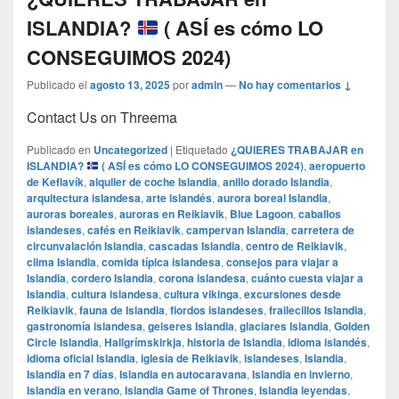
ISLANDIA?
( ASÍ es cómo LO
CONSEGUIMOS 2024)
Publicado el
agosto 13, 2025
por
admin
—
No hay comentarios ↓
Contact Us on Threema
Publicado en
Uncategorized
|
Etiquetado
¿QUIERES TRABAJAR en
ISLANDIA?
( ASÍ es cómo LO CONSEGUIMOS 2024)
,
aeropuerto
de Keflavík
,
alquiler de coche Islandia
,
anillo dorado Islandia
,
arquitectura islandesa
,
arte islandés
,
aurora boreal Islandia
,
auroras boreales
,
auroras en Reikiavik
,
Blue Lagoon
,
caballos
islandeses
,
cafés en Reikiavik
,
campervan Islandia
,
carretera de
circunvalación Islandia
,
cascadas Islandia
,
centro de Reikiavik
,
clima Islandia
,
comida típica islandesa
,
consejos para viajar a
Islandia
,
cordero Islandia
,
corona islandesa
,
cuánto cuesta viajar a
Islandia
,
cultura islandesa
,
cultura vikinga
,
excursiones desde
Reikiavik
,
fauna de Islandia
,
fiordos islandeses
,
frailecillos Islandia
,
gastronomía islandesa
,
geiseres Islandia
,
glaciares Islandia
,
Golden
Circle Islandia
,
Hallgrímskirkja
,
historia de Islandia
,
idioma islandés
,
idioma oficial Islandia
,
iglesia de Reikiavik
,
islandeses
,
Islandia
,
Islandia en 7 días
,
Islandia en autocaravana
,
Islandia en invierno
,
Islandia en verano
,
Islandia Game of Thrones
,
Islandia leyendas
,