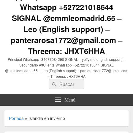
Whatsapp +527221018644
SIGNAL @cmmleomadrid.65 –
Leo (English support) –
panterarosa1772@gmail.com –
Threema: JHXT6HHA
Principal Whatsapp+34677084290 SIGNAL – yeffy (no english support) –
Secundario AttCliente Whatsapp +527221018644 SIGNAL
@cmmleomadrid.65 – Leo (English support) – panterarosa1772@gmail.com
– Threema: JHXT6HHA
Buscar
Buscar
por:
Menú
Portada
»
Islandia en invierno