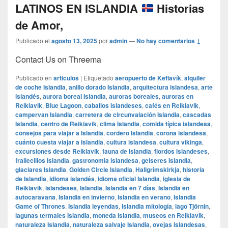
LATINOS EN ISLANDIA
Historias
de Amor,
Publicado el
agosto 13, 2025
por
admin
—
No hay comentarios ↓
Contact Us on Threema
Publicado en
articulos
|
Etiquetado
aeropuerto de Keflavík
,
alquiler
de coche Islandia
,
anillo dorado Islandia
,
arquitectura islandesa
,
arte
islandés
,
aurora boreal Islandia
,
auroras boreales
,
auroras en
Reikiavik
,
Blue Lagoon
,
caballos islandeses
,
cafés en Reikiavik
,
campervan Islandia
,
carretera de circunvalación Islandia
,
cascadas
Islandia
,
centro de Reikiavik
,
clima Islandia
,
comida típica islandesa
,
consejos para viajar a Islandia
,
cordero Islandia
,
corona islandesa
,
cuánto cuesta viajar a Islandia
,
cultura islandesa
,
cultura vikinga
,
excursiones desde Reikiavik
,
fauna de Islandia
,
fiordos islandeses
,
frailecillos Islandia
,
gastronomía islandesa
,
geiseres Islandia
,
glaciares Islandia
,
Golden Circle Islandia
,
Hallgrímskirkja
,
historia
de Islandia
,
idioma islandés
,
idioma oficial Islandia
,
iglesia de
Reikiavik
,
islandeses
,
Islandia
,
Islandia en 7 días
,
Islandia en
autocaravana
,
Islandia en invierno
,
Islandia en verano
,
Islandia
Game of Thrones
,
Islandia leyendas
,
Islandia mitología
,
lago Tjörnin
,
lagunas termales Islandia
,
moneda Islandia
,
museos en Reikiavik
,
naturaleza Islandia
,
naturaleza salvaje Islandia
,
ovejas islandesas
,