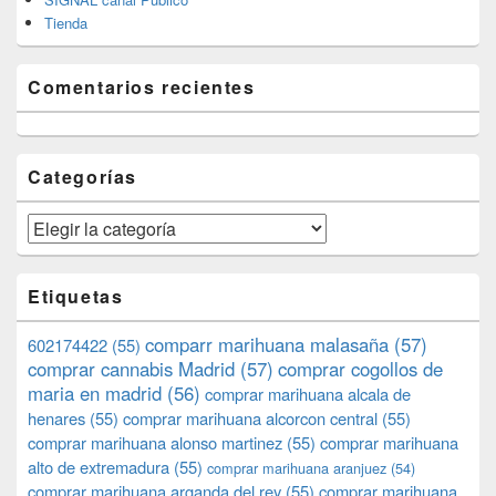
Tienda
Comentarios recientes
Categorías
Categorías
Etiquetas
comparr marihuana malasaña
(57)
602174422
(55)
comprar cannabis Madrid
(57)
comprar cogollos de
maria en madrid
(56)
comprar marihuana alcala de
henares
(55)
comprar marihuana alcorcon central
(55)
comprar marihuana alonso martinez
(55)
comprar marihuana
alto de extremadura
(55)
comprar marihuana aranjuez
(54)
comprar marihuana arganda del rey
(55)
comprar marihuana