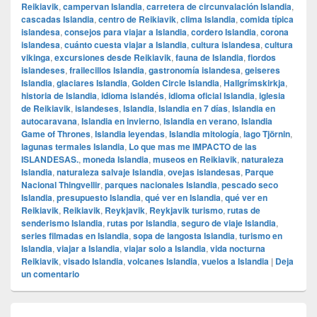
Reikiavik
,
campervan Islandia
,
carretera de circunvalación Islandia
,
cascadas Islandia
,
centro de Reikiavik
,
clima Islandia
,
comida típica
islandesa
,
consejos para viajar a Islandia
,
cordero Islandia
,
corona
islandesa
,
cuánto cuesta viajar a Islandia
,
cultura islandesa
,
cultura
vikinga
,
excursiones desde Reikiavik
,
fauna de Islandia
,
fiordos
islandeses
,
frailecillos Islandia
,
gastronomía islandesa
,
geiseres
Islandia
,
glaciares Islandia
,
Golden Circle Islandia
,
Hallgrímskirkja
,
historia de Islandia
,
idioma islandés
,
idioma oficial Islandia
,
iglesia
de Reikiavik
,
islandeses
,
Islandia
,
Islandia en 7 días
,
Islandia en
autocaravana
,
Islandia en invierno
,
Islandia en verano
,
Islandia
Game of Thrones
,
Islandia leyendas
,
Islandia mitología
,
lago Tjörnin
,
lagunas termales Islandia
,
Lo que mas me IMPACTO de las
ISLANDESAS.
,
moneda Islandia
,
museos en Reikiavik
,
naturaleza
Islandia
,
naturaleza salvaje Islandia
,
ovejas islandesas
,
Parque
Nacional Thingvellir
,
parques nacionales Islandia
,
pescado seco
Islandia
,
presupuesto Islandia
,
qué ver en Islandia
,
qué ver en
Reikiavik
,
Reikiavik
,
Reykjavik
,
Reykjavik turismo
,
rutas de
senderismo Islandia
,
rutas por Islandia
,
seguro de viaje Islandia
,
series filmadas en Islandia
,
sopa de langosta Islandia
,
turismo en
Islandia
,
viajar a Islandia
,
viajar solo a Islandia
,
vida nocturna
Reikiavik
,
visado Islandia
,
volcanes Islandia
,
vuelos a Islandia
|
Deja
un comentario