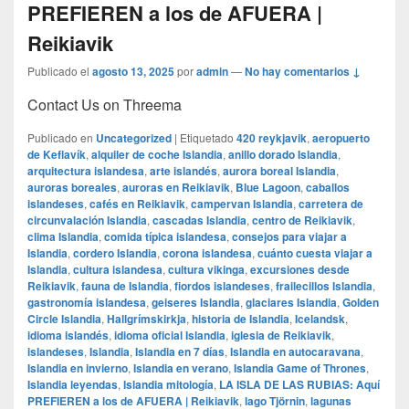
PREFIEREN a los de AFUERA |
Reikiavik
Publicado el
agosto 13, 2025
por
admin
—
No hay comentarios ↓
Contact Us on Threema
Publicado en
Uncategorized
|
Etiquetado
420 reykjavik
,
aeropuerto
de Keflavík
,
alquiler de coche Islandia
,
anillo dorado Islandia
,
arquitectura islandesa
,
arte islandés
,
aurora boreal Islandia
,
auroras boreales
,
auroras en Reikiavik
,
Blue Lagoon
,
caballos
islandeses
,
cafés en Reikiavik
,
campervan Islandia
,
carretera de
circunvalación Islandia
,
cascadas Islandia
,
centro de Reikiavik
,
clima Islandia
,
comida típica islandesa
,
consejos para viajar a
Islandia
,
cordero Islandia
,
corona islandesa
,
cuánto cuesta viajar a
Islandia
,
cultura islandesa
,
cultura vikinga
,
excursiones desde
Reikiavik
,
fauna de Islandia
,
fiordos islandeses
,
frailecillos Islandia
,
gastronomía islandesa
,
geiseres Islandia
,
glaciares Islandia
,
Golden
Circle Islandia
,
Hallgrímskirkja
,
historia de Islandia
,
Icelandsk
,
idioma islandés
,
idioma oficial Islandia
,
iglesia de Reikiavik
,
islandeses
,
Islandia
,
Islandia en 7 días
,
Islandia en autocaravana
,
Islandia en invierno
,
Islandia en verano
,
Islandia Game of Thrones
,
Islandia leyendas
,
Islandia mitología
,
LA ISLA DE LAS RUBIAS: Aquí
PREFIEREN a los de AFUERA | Reikiavik
,
lago Tjörnin
,
lagunas