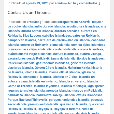
Publicado el
agosto 13, 2025
por
admin
—
No hay comentarios ↓
Contact Us on Threema
Publicado en
articulos
|
Etiquetado
aeropuerto de Keflavík
,
alquiler
de coche Islandia
,
anillo dorado Islandia
,
arquitectura islandesa
,
arte
islandés
,
aurora boreal Islandia
,
auroras boreales
,
auroras en
Reikiavik
,
Blue Lagoon
,
caballos islandeses
,
cafés en Reikiavik
,
campervan Islandia
,
carretera de circunvalación Islandia
,
cascadas
Islandia
,
centro de Reikiavik
,
clima Islandia
,
comida típica islandesa
,
consejos para viajar a Islandia
,
cordero Islandia
,
corona islandesa
,
cuánto cuesta viajar a Islandia
,
cultura islandesa
,
cultura vikinga
,
excursiones desde Reikiavik
,
fauna de Islandia
,
fiordos islandeses
,
frailecillos Islandia
,
gastronomía islandesa
,
geiseres Islandia
,
glaciares Islandia
,
Golden Circle Islandia
,
Hallgrímskirkja
,
historia
de Islandia
,
idioma islandés
,
idioma oficial Islandia
,
iglesia de
Reikiavik
,
islandeses
,
Islandia
,
Islandia en 7 días
,
Islandia en
autocaravana
,
Islandia en invierno
,
Islandia en verano
,
Islandia
Game of Thrones
,
Islandia leyendas
,
Islandia mitología
,
lago Tjörnin
,
lagunas termales Islandia
,
moneda Islandia
,
museos en Reikiavik
,
naturaleza Islandia
,
naturaleza salvaje Islandia
,
ovejas islandesas
,
Parque Nacional Thingvellir
,
parques nacionales Islandia
,
pescado
seco Islandia
,
presupuesto Islandia
,
qué ver en Islandia
,
qué ver en
Reikiavik
,
Reikiavik
,
Reykjavik
,
Reykjavik turismo
,
rutas de
senderismo Islandia
,
rutas por Islandia
,
seguro de viaje Islandia
,