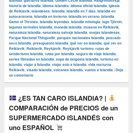
Islandia
,
glaciares Islandia
,
Golden Circle Islandia
,
Hallgrímskirkja
,
historia de Islandia
,
idioma islandés
,
idioma oficial Islandia
,
iglesia
de Reikiavik
,
islandeses
,
Islandia
,
Islandia en 7 días
,
Islandia en
autocaravana
,
Islandia en invierno
,
Islandia en verano
,
Islandia
Game of Thrones
,
Islandia leyendas
,
Islandia mitología
,
lago Tjörnin
,
lagunas termales Islandia
,
moneda Islandia
,
museos en Reikiavik
,
naturaleza Islandia
,
naturaleza salvaje Islandia
,
ovejas islandesas
,
Parque Nacional Thingvellir
,
parques nacionales Islandia
,
pescado
seco Islandia
,
presupuesto Islandia
,
qué ver en Islandia
,
qué ver en
Reikiavik
,
Reikiavik
,
Reykjavik
,
Reykjavik turismo
,
rutas de
senderismo Islandia
,
rutas por Islandia
,
seguro de viaje Islandia
,
series filmadas en Islandia
,
sopa de langosta Islandia
,
turismo en
Islandia
,
viajar a Islandia
,
viajar solo a Islandia
,
vida nocturna
Reikiavik
,
visado Islandia
,
volcanes Islandia
,
vuelos a Islandia
|
Deja
un comentario
¿ES TAN CARO ISLANDIA? |
COMPARACIÓN de PRECIOS de un
SUPERMERCADO ISLANDÉS con
uno ESPAÑOL