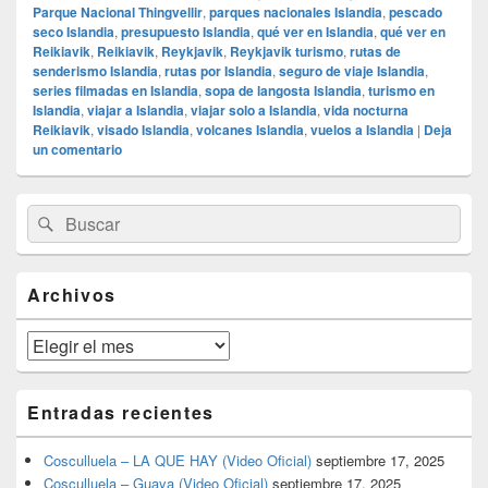
Parque Nacional Thingvellir
,
parques nacionales Islandia
,
pescado
seco Islandia
,
presupuesto Islandia
,
qué ver en Islandia
,
qué ver en
Reikiavik
,
Reikiavik
,
Reykjavik
,
Reykjavik turismo
,
rutas de
senderismo Islandia
,
rutas por Islandia
,
seguro de viaje Islandia
,
series filmadas en Islandia
,
sopa de langosta Islandia
,
turismo en
Islandia
,
viajar a Islandia
,
viajar solo a Islandia
,
vida nocturna
Reikiavik
,
visado Islandia
,
volcanes Islandia
,
vuelos a Islandia
|
Deja
un comentario
El
Buscar
Buscar
área
por:
de
widget
barra
Archivos
lateral
primaria
Archivos
Entradas recientes
Cosculluela – LA QUE HAY (Video Oficial)
septiembre 17, 2025
Cosculluela – Guaya (Video Oficial)
septiembre 17, 2025