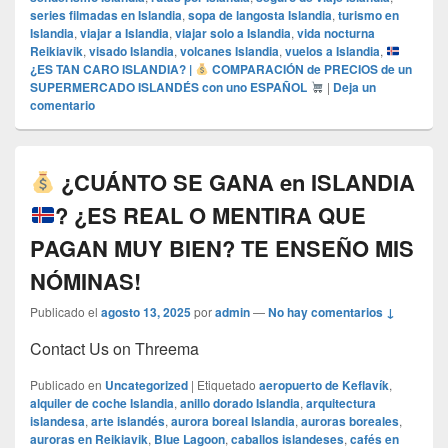
series filmadas en Islandia
,
sopa de langosta Islandia
,
turismo en
Islandia
,
viajar a Islandia
,
viajar solo a Islandia
,
vida nocturna
Reikiavik
,
visado Islandia
,
volcanes Islandia
,
vuelos a Islandia
,
¿ES TAN CARO ISLANDIA? |
COMPARACIÓN de PRECIOS de un
SUPERMERCADO ISLANDÉS con uno ESPAÑOL
|
Deja un
comentario
¿CUÁNTO SE GANA en ISLANDIA
? ¿ES REAL O MENTIRA QUE
PAGAN MUY BIEN? TE ENSEÑO MIS
NÓMINAS!
Publicado el
agosto 13, 2025
por
admin
—
No hay comentarios ↓
Contact Us on Threema
Publicado en
Uncategorized
|
Etiquetado
aeropuerto de Keflavík
,
alquiler de coche Islandia
,
anillo dorado Islandia
,
arquitectura
islandesa
,
arte islandés
,
aurora boreal Islandia
,
auroras boreales
,
auroras en Reikiavik
,
Blue Lagoon
,
caballos islandeses
,
cafés en