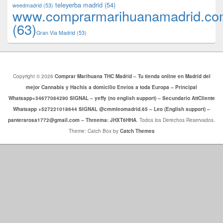
teleyerba madrid
(54)
weedmadrid
(53)
www.comprarmarihuanamadrid.c
(63)
​​Gran Via Madrid
(53)
Copyright © 2026
Comprar Marihuana THC Madrid – Tu tienda online en Madrid del
mejor Cannabis y Hachis a domicilio Envios a toda Europa – Principal
Whatsapp+34677084290 SIGNAL – yeffy (no english support) – Secundario AttCliente
Whatsapp +527221018644 SIGNAL @cmmleomadrid.65 – Leo (English support) –
panterarosa1772@gmail.com – Threema: JHXT6HHA
. Todos los Derechos Reservados.
Theme: Catch Box by
Catch Themes