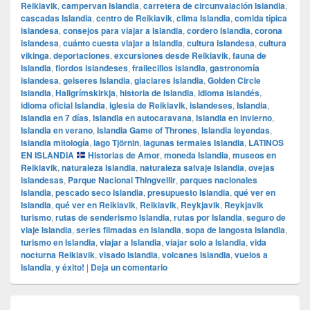
Reikiavik
,
campervan Islandia
,
carretera de circunvalación Islandia
,
cascadas Islandia
,
centro de Reikiavik
,
clima Islandia
,
comida típica
islandesa
,
consejos para viajar a Islandia
,
cordero Islandia
,
corona
islandesa
,
cuánto cuesta viajar a Islandia
,
cultura islandesa
,
cultura
vikinga
,
deportaciones
,
excursiones desde Reikiavik
,
fauna de
Islandia
,
fiordos islandeses
,
frailecillos Islandia
,
gastronomía
islandesa
,
geiseres Islandia
,
glaciares Islandia
,
Golden Circle
Islandia
,
Hallgrímskirkja
,
historia de Islandia
,
idioma islandés
,
idioma oficial Islandia
,
iglesia de Reikiavik
,
islandeses
,
Islandia
,
Islandia en 7 días
,
Islandia en autocaravana
,
Islandia en invierno
,
Islandia en verano
,
Islandia Game of Thrones
,
Islandia leyendas
,
Islandia mitología
,
lago Tjörnin
,
lagunas termales Islandia
,
LATINOS
EN ISLANDIA
Historias de Amor
,
moneda Islandia
,
museos en
Reikiavik
,
naturaleza Islandia
,
naturaleza salvaje Islandia
,
ovejas
islandesas
,
Parque Nacional Thingvellir
,
parques nacionales
Islandia
,
pescado seco Islandia
,
presupuesto Islandia
,
qué ver en
Islandia
,
qué ver en Reikiavik
,
Reikiavik
,
Reykjavik
,
Reykjavik
turismo
,
rutas de senderismo Islandia
,
rutas por Islandia
,
seguro de
viaje Islandia
,
series filmadas en Islandia
,
sopa de langosta Islandia
,
turismo en Islandia
,
viajar a Islandia
,
viajar solo a Islandia
,
vida
nocturna Reikiavik
,
visado Islandia
,
volcanes Islandia
,
vuelos a
Islandia
,
y éxito!
|
Deja un comentario