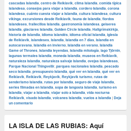
cascadas Islandia
,
centro de Reikiavik
,
clima Islandia
,
comida típica
islandesa
,
consejos para viajar a Islandia
,
cordero Islandia
,
corona
islandesa
,
cuánto cuesta viajar a Islandia
,
cultura islandesa
,
cultura
vikinga
,
excursiones desde Reikiavik
,
fauna de Islandia
,
fiordos
islandeses
,
frailecillos Islandia
,
gastronomía islandesa
,
geiseres
Islandia
,
glaciares Islandia
,
Golden Circle Islandia
,
Hallgrímskirkja
,
historia de Islandia
,
idioma islandés
,
idioma oficial Islandia
,
iglesia
de Reikiavik
,
islandeses
,
Islandia
,
Islandia en 7 días
,
Islandia en
autocaravana
,
Islandia en invierno
,
Islandia en verano
,
Islandia
Game of Thrones
,
Islandia leyendas
,
Islandia mitología
,
lago Tjörnin
,
lagunas termales Islandia
,
moneda Islandia
,
museos en Reikiavik
,
naturaleza Islandia
,
naturaleza salvaje Islandia
,
ovejas islandesas
,
Parque Nacional Thingvellir
,
parques nacionales Islandia
,
pescado
seco Islandia
,
presupuesto Islandia
,
qué ver en Islandia
,
qué ver en
Reikiavik
,
Reikiavik
,
Reykjavik
,
Reykjavik turismo
,
rutas de
senderismo Islandia
,
rutas por Islandia
,
seguro de viaje Islandia
,
series filmadas en Islandia
,
sopa de langosta Islandia
,
turismo en
Islandia
,
viajar a Islandia
,
viajar solo a Islandia
,
vida nocturna
Reikiavik
,
visado Islandia
,
volcanes Islandia
,
vuelos a Islandia
|
Deja
un comentario
LA ISLA DE LAS RUBIAS: Aquí