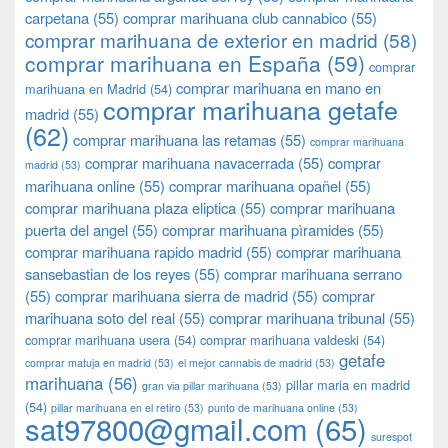
carpetana
(55)
comprar marihuana club cannabico
(55)
comprar marihuana de exterior en madrid
(58)
comprar marihuana en España
(59)
comprar
comprar marihuana en mano en
marihuana en Madrid
(54)
comprar marihuana getafe
madrid
(55)
(62)
comprar marihuana las retamas
(55)
comprar marihuana
comprar marihuana navacerrada
(55)
comprar
madrid
(53)
marihuana online
(55)
comprar marihuana opañel
(55)
comprar marihuana plaza eliptica
(55)
comprar marihuana
puerta del angel
(55)
comprar marihuana pìramides
(55)
comprar marihuana rapido madrid
(55)
comprar marihuana
sansebastian de los reyes
(55)
comprar marihuana serrano
(55)
comprar marihuana sierra de madrid
(55)
comprar
marihuana soto del real
(55)
comprar marihuana tribunal
(55)
comprar marihuana usera
(54)
comprar marihuana valdeski
(54)
getafe
comprar matuja en madrid
(53)
el mejor cannabis de madrid
(53)
marihuana
(56)
pillar maria en madrid
gran via pillar marihuana
(53)
(54)
pillar marihuana en el retiro
(53)
punto de marihuana online
(53)
sat97800@gmail.com
(65)
surespot