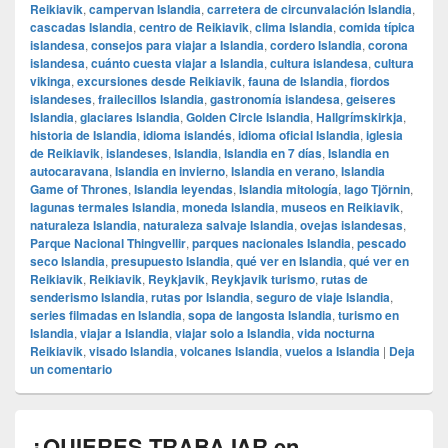
Reikiavik
,
campervan Islandia
,
carretera de circunvalación Islandia
,
cascadas Islandia
,
centro de Reikiavik
,
clima Islandia
,
comida típica
islandesa
,
consejos para viajar a Islandia
,
cordero Islandia
,
corona
islandesa
,
cuánto cuesta viajar a Islandia
,
cultura islandesa
,
cultura
vikinga
,
excursiones desde Reikiavik
,
fauna de Islandia
,
fiordos
islandeses
,
frailecillos Islandia
,
gastronomía islandesa
,
geiseres
Islandia
,
glaciares Islandia
,
Golden Circle Islandia
,
Hallgrímskirkja
,
historia de Islandia
,
idioma islandés
,
idioma oficial Islandia
,
iglesia
de Reikiavik
,
islandeses
,
Islandia
,
Islandia en 7 días
,
Islandia en
autocaravana
,
Islandia en invierno
,
Islandia en verano
,
Islandia
Game of Thrones
,
Islandia leyendas
,
Islandia mitología
,
lago Tjörnin
,
lagunas termales Islandia
,
moneda Islandia
,
museos en Reikiavik
,
naturaleza Islandia
,
naturaleza salvaje Islandia
,
ovejas islandesas
,
Parque Nacional Thingvellir
,
parques nacionales Islandia
,
pescado
seco Islandia
,
presupuesto Islandia
,
qué ver en Islandia
,
qué ver en
Reikiavik
,
Reikiavik
,
Reykjavik
,
Reykjavik turismo
,
rutas de
senderismo Islandia
,
rutas por Islandia
,
seguro de viaje Islandia
,
series filmadas en Islandia
,
sopa de langosta Islandia
,
turismo en
Islandia
,
viajar a Islandia
,
viajar solo a Islandia
,
vida nocturna
Reikiavik
,
visado Islandia
,
volcanes Islandia
,
vuelos a Islandia
|
Deja
un comentario
¿QUIERES TRABAJAR en