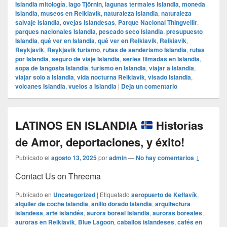
Islandia mitología
,
lago Tjörnin
,
lagunas termales Islandia
,
moneda
Islandia
,
museos en Reikiavik
,
naturaleza Islandia
,
naturaleza
salvaje Islandia
,
ovejas islandesas
,
Parque Nacional Thingvellir
,
parques nacionales Islandia
,
pescado seco Islandia
,
presupuesto
Islandia
,
qué ver en Islandia
,
qué ver en Reikiavik
,
Reikiavik
,
Reykjavik
,
Reykjavik turismo
,
rutas de senderismo Islandia
,
rutas
por Islandia
,
seguro de viaje Islandia
,
series filmadas en Islandia
,
sopa de langosta Islandia
,
turismo en Islandia
,
viajar a Islandia
,
viajar solo a Islandia
,
vida nocturna Reikiavik
,
visado Islandia
,
volcanes Islandia
,
vuelos a Islandia
|
Deja un comentario
LATINOS EN ISLANDIA
Historias
de Amor, deportaciones, y éxito!
Publicado el
agosto 13, 2025
por
admin
—
No hay comentarios ↓
Contact Us on Threema
Publicado en
Uncategorized
|
Etiquetado
aeropuerto de Keflavík
,
alquiler de coche Islandia
,
anillo dorado Islandia
,
arquitectura
islandesa
,
arte islandés
,
aurora boreal Islandia
,
auroras boreales
,
auroras en Reikiavik
,
Blue Lagoon
,
caballos islandeses
,
cafés en