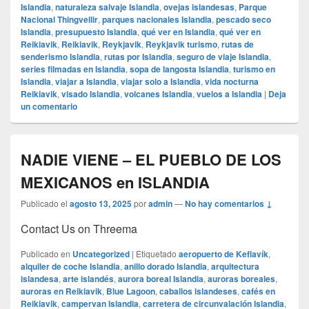
Islandia
,
naturaleza salvaje Islandia
,
ovejas islandesas
,
Parque
Nacional Thingvellir
,
parques nacionales Islandia
,
pescado seco
Islandia
,
presupuesto Islandia
,
qué ver en Islandia
,
qué ver en
Reikiavik
,
Reikiavik
,
Reykjavik
,
Reykjavik turismo
,
rutas de
senderismo Islandia
,
rutas por Islandia
,
seguro de viaje Islandia
,
series filmadas en Islandia
,
sopa de langosta Islandia
,
turismo en
Islandia
,
viajar a Islandia
,
viajar solo a Islandia
,
vida nocturna
Reikiavik
,
visado Islandia
,
volcanes Islandia
,
vuelos a Islandia
|
Deja
un comentario
NADIE VIENE – EL PUEBLO DE LOS
MEXICANOS en ISLANDIA
Publicado el
agosto 13, 2025
por
admin
—
No hay comentarios ↓
Contact Us on Threema
Publicado en
Uncategorized
|
Etiquetado
aeropuerto de Keflavík
,
alquiler de coche Islandia
,
anillo dorado Islandia
,
arquitectura
islandesa
,
arte islandés
,
aurora boreal Islandia
,
auroras boreales
,
auroras en Reikiavik
,
Blue Lagoon
,
caballos islandeses
,
cafés en
Reikiavik
,
campervan Islandia
,
carretera de circunvalación Islandia
,