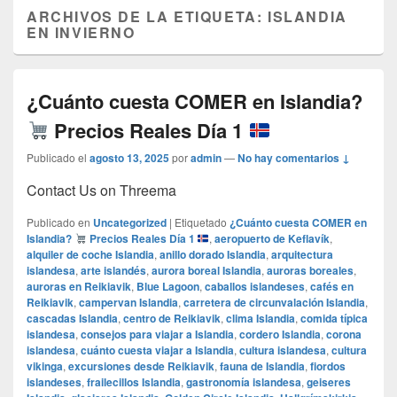
ARCHIVOS DE LA ETIQUETA:
ISLANDIA
EN INVIERNO
¿Cuánto cuesta COMER en Islandia?
Precios Reales Día 1
Publicado el
agosto 13, 2025
por
admin
—
No hay comentarios ↓
Contact Us on Threema
Publicado en
Uncategorized
|
Etiquetado
¿Cuánto cuesta COMER en
Islandia?
Precios Reales Día 1
,
aeropuerto de Keflavík
,
alquiler de coche Islandia
,
anillo dorado Islandia
,
arquitectura
islandesa
,
arte islandés
,
aurora boreal Islandia
,
auroras boreales
,
auroras en Reikiavik
,
Blue Lagoon
,
caballos islandeses
,
cafés en
Reikiavik
,
campervan Islandia
,
carretera de circunvalación Islandia
,
cascadas Islandia
,
centro de Reikiavik
,
clima Islandia
,
comida típica
islandesa
,
consejos para viajar a Islandia
,
cordero Islandia
,
corona
islandesa
,
cuánto cuesta viajar a Islandia
,
cultura islandesa
,
cultura
vikinga
,
excursiones desde Reikiavik
,
fauna de Islandia
,
fiordos
islandeses
,
frailecillos Islandia
,
gastronomía islandesa
,
geiseres