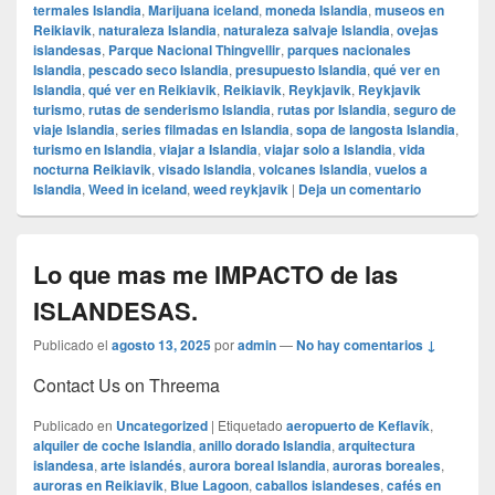
termales Islandia
,
Marijuana iceland
,
moneda Islandia
,
museos en
Reikiavik
,
naturaleza Islandia
,
naturaleza salvaje Islandia
,
ovejas
islandesas
,
Parque Nacional Thingvellir
,
parques nacionales
Islandia
,
pescado seco Islandia
,
presupuesto Islandia
,
qué ver en
Islandia
,
qué ver en Reikiavik
,
Reikiavik
,
Reykjavik
,
Reykjavik
turismo
,
rutas de senderismo Islandia
,
rutas por Islandia
,
seguro de
viaje Islandia
,
series filmadas en Islandia
,
sopa de langosta Islandia
,
turismo en Islandia
,
viajar a Islandia
,
viajar solo a Islandia
,
vida
nocturna Reikiavik
,
visado Islandia
,
volcanes Islandia
,
vuelos a
Islandia
,
Weed in iceland
,
weed reykjavik
|
Deja un comentario
Lo que mas me IMPACTO de las
ISLANDESAS.
Publicado el
agosto 13, 2025
por
admin
—
No hay comentarios ↓
Contact Us on Threema
Publicado en
Uncategorized
|
Etiquetado
aeropuerto de Keflavík
,
alquiler de coche Islandia
,
anillo dorado Islandia
,
arquitectura
islandesa
,
arte islandés
,
aurora boreal Islandia
,
auroras boreales
,
auroras en Reikiavik
,
Blue Lagoon
,
caballos islandeses
,
cafés en