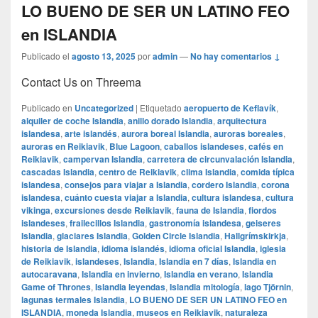
LO BUENO DE SER UN LATINO FEO
en ISLANDIA
Publicado el
agosto 13, 2025
por
admin
—
No hay comentarios ↓
Contact Us on Threema
Publicado en
Uncategorized
|
Etiquetado
aeropuerto de Keflavík
,
alquiler de coche Islandia
,
anillo dorado Islandia
,
arquitectura
islandesa
,
arte islandés
,
aurora boreal Islandia
,
auroras boreales
,
auroras en Reikiavik
,
Blue Lagoon
,
caballos islandeses
,
cafés en
Reikiavik
,
campervan Islandia
,
carretera de circunvalación Islandia
,
cascadas Islandia
,
centro de Reikiavik
,
clima Islandia
,
comida típica
islandesa
,
consejos para viajar a Islandia
,
cordero Islandia
,
corona
islandesa
,
cuánto cuesta viajar a Islandia
,
cultura islandesa
,
cultura
vikinga
,
excursiones desde Reikiavik
,
fauna de Islandia
,
fiordos
islandeses
,
frailecillos Islandia
,
gastronomía islandesa
,
geiseres
Islandia
,
glaciares Islandia
,
Golden Circle Islandia
,
Hallgrímskirkja
,
historia de Islandia
,
idioma islandés
,
idioma oficial Islandia
,
iglesia
de Reikiavik
,
islandeses
,
Islandia
,
Islandia en 7 días
,
Islandia en
autocaravana
,
Islandia en invierno
,
Islandia en verano
,
Islandia
Game of Thrones
,
Islandia leyendas
,
Islandia mitología
,
lago Tjörnin
,
lagunas termales Islandia
,
LO BUENO DE SER UN LATINO FEO en
ISLANDIA
,
moneda Islandia
,
museos en Reikiavik
,
naturaleza