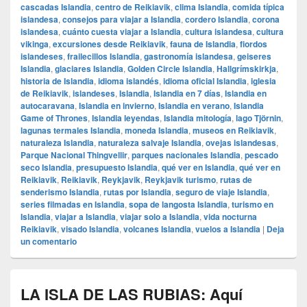
cascadas Islandia
,
centro de Reikiavik
,
clima Islandia
,
comida típica
islandesa
,
consejos para viajar a Islandia
,
cordero Islandia
,
corona
islandesa
,
cuánto cuesta viajar a Islandia
,
cultura islandesa
,
cultura
vikinga
,
excursiones desde Reikiavik
,
fauna de Islandia
,
fiordos
islandeses
,
frailecillos Islandia
,
gastronomía islandesa
,
geiseres
Islandia
,
glaciares Islandia
,
Golden Circle Islandia
,
Hallgrímskirkja
,
historia de Islandia
,
idioma islandés
,
idioma oficial Islandia
,
iglesia
de Reikiavik
,
islandeses
,
Islandia
,
Islandia en 7 días
,
Islandia en
autocaravana
,
Islandia en invierno
,
Islandia en verano
,
Islandia
Game of Thrones
,
Islandia leyendas
,
Islandia mitología
,
lago Tjörnin
,
lagunas termales Islandia
,
moneda Islandia
,
museos en Reikiavik
,
naturaleza Islandia
,
naturaleza salvaje Islandia
,
ovejas islandesas
,
Parque Nacional Thingvellir
,
parques nacionales Islandia
,
pescado
seco Islandia
,
presupuesto Islandia
,
qué ver en Islandia
,
qué ver en
Reikiavik
,
Reikiavik
,
Reykjavik
,
Reykjavik turismo
,
rutas de
senderismo Islandia
,
rutas por Islandia
,
seguro de viaje Islandia
,
series filmadas en Islandia
,
sopa de langosta Islandia
,
turismo en
Islandia
,
viajar a Islandia
,
viajar solo a Islandia
,
vida nocturna
Reikiavik
,
visado Islandia
,
volcanes Islandia
,
vuelos a Islandia
|
Deja
un comentario
LA ISLA DE LAS RUBIAS: Aquí