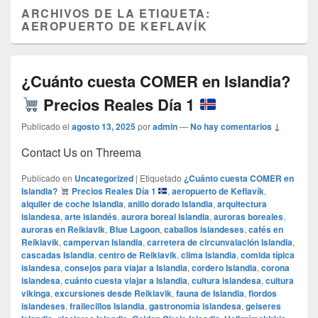
ARCHIVOS DE LA ETIQUETA:
AEROPUERTO DE KEFLAVÍK
¿Cuánto cuesta COMER en Islandia?
Precios Reales Día 1
Publicado el
agosto 13, 2025
por
admin
—
No hay comentarios ↓
Contact Us on Threema
Publicado en
Uncategorized
|
Etiquetado
¿Cuánto cuesta COMER en
Islandia?
Precios Reales Día 1
,
aeropuerto de Keflavík
,
alquiler de coche Islandia
,
anillo dorado Islandia
,
arquitectura
islandesa
,
arte islandés
,
aurora boreal Islandia
,
auroras boreales
,
auroras en Reikiavik
,
Blue Lagoon
,
caballos islandeses
,
cafés en
Reikiavik
,
campervan Islandia
,
carretera de circunvalación Islandia
,
cascadas Islandia
,
centro de Reikiavik
,
clima Islandia
,
comida típica
islandesa
,
consejos para viajar a Islandia
,
cordero Islandia
,
corona
islandesa
,
cuánto cuesta viajar a Islandia
,
cultura islandesa
,
cultura
vikinga
,
excursiones desde Reikiavik
,
fauna de Islandia
,
fiordos
islandeses
,
frailecillos Islandia
,
gastronomía islandesa
,
geiseres