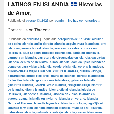
LATINOS EN ISLANDIA
Historias
de Amor,
Publicado el
agosto 13, 2025
por
admin
—
No hay comentarios ↓
Contact Us on Threema
Publicado en
articulos
|
Etiquetado
aeropuerto de Keflavík
,
alquiler
de coche Islandia
,
anillo dorado Islandia
,
arquitectura islandesa
,
arte
islandés
,
aurora boreal Islandia
,
auroras boreales
,
auroras en
Reikiavik
,
Blue Lagoon
,
caballos islandeses
,
cafés en Reikiavik
,
campervan Islandia
,
carretera de circunvalación Islandia
,
cascadas
Islandia
,
centro de Reikiavik
,
clima Islandia
,
comida típica islandesa
,
consejos para viajar a Islandia
,
cordero Islandia
,
corona islandesa
,
cuánto cuesta viajar a Islandia
,
cultura islandesa
,
cultura vikinga
,
excursiones desde Reikiavik
,
fauna de Islandia
,
fiordos islandeses
,
frailecillos Islandia
,
gastronomía islandesa
,
geiseres Islandia
,
glaciares Islandia
,
Golden Circle Islandia
,
Hallgrímskirkja
,
historia
de Islandia
,
idioma islandés
,
idioma oficial Islandia
,
iglesia de
Reikiavik
,
islandeses
,
Islandia
,
Islandia en 7 días
,
Islandia en
autocaravana
,
Islandia en invierno
,
Islandia en verano
,
Islandia
Game of Thrones
,
Islandia leyendas
,
Islandia mitología
,
lago Tjörnin
,
lagunas termales Islandia
,
moneda Islandia
,
museos en Reikiavik
,
naturaleza Islandia
,
naturaleza salvaje Islandia
,
ovejas islandesas
,