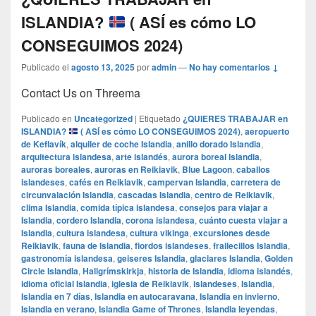
ISLANDIA?
( ASÍ es cómo LO
CONSEGUIMOS 2024)
Publicado el
agosto 13, 2025
por
admin
—
No hay comentarios ↓
Contact Us on Threema
Publicado en
Uncategorized
|
Etiquetado
¿QUIERES TRABAJAR en
ISLANDIA?
( ASÍ es cómo LO CONSEGUIMOS 2024)
,
aeropuerto
de Keflavík
,
alquiler de coche Islandia
,
anillo dorado Islandia
,
arquitectura islandesa
,
arte islandés
,
aurora boreal Islandia
,
auroras boreales
,
auroras en Reikiavik
,
Blue Lagoon
,
caballos
islandeses
,
cafés en Reikiavik
,
campervan Islandia
,
carretera de
circunvalación Islandia
,
cascadas Islandia
,
centro de Reikiavik
,
clima Islandia
,
comida típica islandesa
,
consejos para viajar a
Islandia
,
cordero Islandia
,
corona islandesa
,
cuánto cuesta viajar a
Islandia
,
cultura islandesa
,
cultura vikinga
,
excursiones desde
Reikiavik
,
fauna de Islandia
,
fiordos islandeses
,
frailecillos Islandia
,
gastronomía islandesa
,
geiseres Islandia
,
glaciares Islandia
,
Golden
Circle Islandia
,
Hallgrímskirkja
,
historia de Islandia
,
idioma islandés
,
idioma oficial Islandia
,
iglesia de Reikiavik
,
islandeses
,
Islandia
,
Islandia en 7 días
,
Islandia en autocaravana
,
Islandia en invierno
,
Islandia en verano
,
Islandia Game of Thrones
,
Islandia leyendas
,