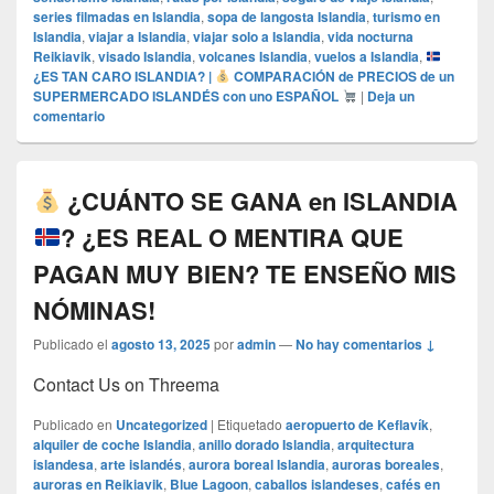
series filmadas en Islandia
,
sopa de langosta Islandia
,
turismo en
Islandia
,
viajar a Islandia
,
viajar solo a Islandia
,
vida nocturna
Reikiavik
,
visado Islandia
,
volcanes Islandia
,
vuelos a Islandia
,
¿ES TAN CARO ISLANDIA? |
COMPARACIÓN de PRECIOS de un
SUPERMERCADO ISLANDÉS con uno ESPAÑOL
|
Deja un
comentario
¿CUÁNTO SE GANA en ISLANDIA
? ¿ES REAL O MENTIRA QUE
PAGAN MUY BIEN? TE ENSEÑO MIS
NÓMINAS!
Publicado el
agosto 13, 2025
por
admin
—
No hay comentarios ↓
Contact Us on Threema
Publicado en
Uncategorized
|
Etiquetado
aeropuerto de Keflavík
,
alquiler de coche Islandia
,
anillo dorado Islandia
,
arquitectura
islandesa
,
arte islandés
,
aurora boreal Islandia
,
auroras boreales
,
auroras en Reikiavik
,
Blue Lagoon
,
caballos islandeses
,
cafés en