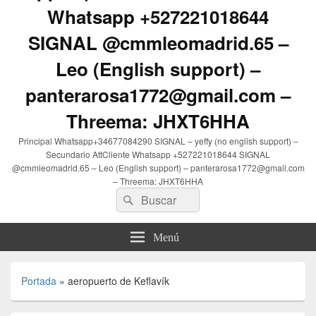
Whatsapp +527221018644
SIGNAL @cmmleomadrid.65 –
Leo (English support) –
panterarosa1772@gmail.com –
Threema: JHXT6HHA
Principal Whatsapp+34677084290 SIGNAL – yeffy (no english support) –
Secundario AttCliente Whatsapp +527221018644 SIGNAL
@cmmleomadrid.65 – Leo (English support) – panterarosa1772@gmail.com
– Threema: JHXT6HHA
Buscar
Buscar
por:
Menú
Portada
»
aeropuerto de Keflavík