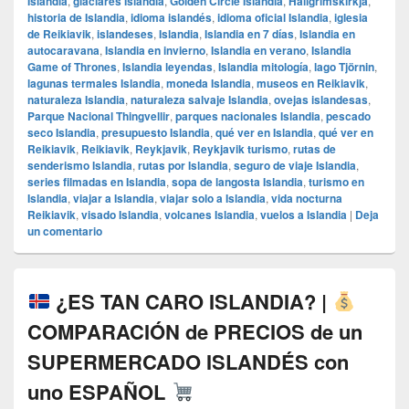
Islandia
,
glaciares Islandia
,
Golden Circle Islandia
,
Hallgrímskirkja
,
historia de Islandia
,
idioma islandés
,
idioma oficial Islandia
,
iglesia
de Reikiavik
,
islandeses
,
Islandia
,
Islandia en 7 días
,
Islandia en
autocaravana
,
Islandia en invierno
,
Islandia en verano
,
Islandia
Game of Thrones
,
Islandia leyendas
,
Islandia mitología
,
lago Tjörnin
,
lagunas termales Islandia
,
moneda Islandia
,
museos en Reikiavik
,
naturaleza Islandia
,
naturaleza salvaje Islandia
,
ovejas islandesas
,
Parque Nacional Thingvellir
,
parques nacionales Islandia
,
pescado
seco Islandia
,
presupuesto Islandia
,
qué ver en Islandia
,
qué ver en
Reikiavik
,
Reikiavik
,
Reykjavik
,
Reykjavik turismo
,
rutas de
senderismo Islandia
,
rutas por Islandia
,
seguro de viaje Islandia
,
series filmadas en Islandia
,
sopa de langosta Islandia
,
turismo en
Islandia
,
viajar a Islandia
,
viajar solo a Islandia
,
vida nocturna
Reikiavik
,
visado Islandia
,
volcanes Islandia
,
vuelos a Islandia
|
Deja
un comentario
¿ES TAN CARO ISLANDIA? |
COMPARACIÓN de PRECIOS de un
SUPERMERCADO ISLANDÉS con
uno ESPAÑOL