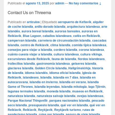
Publicado el
agosto 13, 2025
por
admin
—
No hay comentarios ↓
Contact Us on Threema
Publicado en
articulos
|
Etiquetado
aeropuerto de Keflavík
,
alquiler
de coche Islandia
,
anillo dorado Islandia
,
arquitectura islandesa
,
arte
islandés
,
aurora boreal Islandia
,
auroras boreales
,
auroras en
Reikiavik
,
Blue Lagoon
,
caballos islandeses
,
cafés en Reikiavik
,
campervan Islandia
,
carretera de circunvalación Islandia
,
cascadas
Islandia
,
centro de Reikiavik
,
clima Islandia
,
comida típica islandesa
,
consejos para viajar a Islandia
,
cordero Islandia
,
corona islandesa
,
cuánto cuesta viajar a Islandia
,
cultura islandesa
,
cultura vikinga
,
excursiones desde Reikiavik
,
fauna de Islandia
,
fiordos islandeses
,
frailecillos Islandia
,
gastronomía islandesa
,
geiseres Islandia
,
glaciares Islandia
,
Golden Circle Islandia
,
Hallgrímskirkja
,
historia
de Islandia
,
idioma islandés
,
idioma oficial Islandia
,
iglesia de
Reikiavik
,
islandeses
,
Islandia
,
Islandia en 7 días
,
Islandia en
autocaravana
,
Islandia en invierno
,
Islandia en verano
,
Islandia
Game of Thrones
,
Islandia leyendas
,
Islandia mitología
,
lago Tjörnin
,
lagunas termales Islandia
,
moneda Islandia
,
museos en Reikiavik
,
naturaleza Islandia
,
naturaleza salvaje Islandia
,
ovejas islandesas
,
Parque Nacional Thingvellir
,
parques nacionales Islandia
,
pescado
seco Islandia
,
presupuesto Islandia
,
qué ver en Islandia
,
qué ver en
Reikiavik
,
Reikiavik
,
Reykjavik
,
Reykjavik turismo
,
rutas de
senderismo Islandia
,
rutas por Islandia
,
seguro de viaje Islandia
,