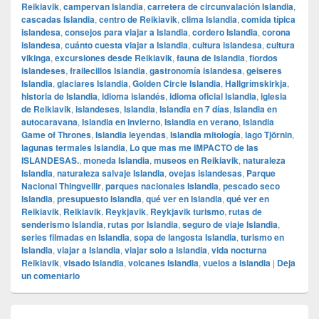
Reikiavik
,
campervan Islandia
,
carretera de circunvalación Islandia
,
cascadas Islandia
,
centro de Reikiavik
,
clima Islandia
,
comida típica
islandesa
,
consejos para viajar a Islandia
,
cordero Islandia
,
corona
islandesa
,
cuánto cuesta viajar a Islandia
,
cultura islandesa
,
cultura
vikinga
,
excursiones desde Reikiavik
,
fauna de Islandia
,
fiordos
islandeses
,
frailecillos Islandia
,
gastronomía islandesa
,
geiseres
Islandia
,
glaciares Islandia
,
Golden Circle Islandia
,
Hallgrímskirkja
,
historia de Islandia
,
idioma islandés
,
idioma oficial Islandia
,
iglesia
de Reikiavik
,
islandeses
,
Islandia
,
Islandia en 7 días
,
Islandia en
autocaravana
,
Islandia en invierno
,
Islandia en verano
,
Islandia
Game of Thrones
,
Islandia leyendas
,
Islandia mitología
,
lago Tjörnin
,
lagunas termales Islandia
,
Lo que mas me IMPACTO de las
ISLANDESAS.
,
moneda Islandia
,
museos en Reikiavik
,
naturaleza
Islandia
,
naturaleza salvaje Islandia
,
ovejas islandesas
,
Parque
Nacional Thingvellir
,
parques nacionales Islandia
,
pescado seco
Islandia
,
presupuesto Islandia
,
qué ver en Islandia
,
qué ver en
Reikiavik
,
Reikiavik
,
Reykjavik
,
Reykjavik turismo
,
rutas de
senderismo Islandia
,
rutas por Islandia
,
seguro de viaje Islandia
,
series filmadas en Islandia
,
sopa de langosta Islandia
,
turismo en
Islandia
,
viajar a Islandia
,
viajar solo a Islandia
,
vida nocturna
Reikiavik
,
visado Islandia
,
volcanes Islandia
,
vuelos a Islandia
|
Deja
un comentario