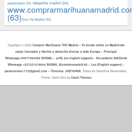
teleyerba madrid
(54)
weedmadrid
(53)
www.comprarmarihuanamadrid.c
(63)
​​Gran Via Madrid
(53)
Copyright © 2026
Comprar Marihuana THC Madrid – Tu tienda online en Madrid del
mejor Cannabis y Hachis a domicilio Envios a toda Europa – Principal
Whatsapp+34677084290 SIGNAL – yeffy (no english support) – Secundario AttCliente
Whatsapp +527221018644 SIGNAL @cmmleomadrid.65 – Leo (English support) –
panterarosa1772@gmail.com – Threema: JHXT6HHA
. Todos los Derechos Reservados.
Theme: Catch Box by
Catch Themes