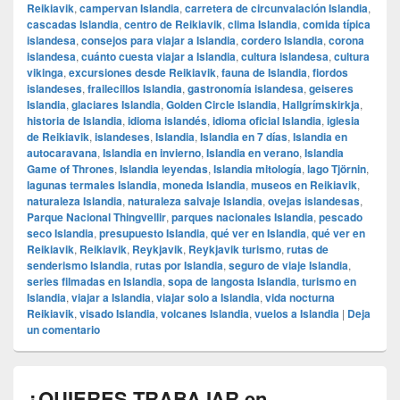
Reikiavik
,
campervan Islandia
,
carretera de circunvalación Islandia
,
cascadas Islandia
,
centro de Reikiavik
,
clima Islandia
,
comida típica
islandesa
,
consejos para viajar a Islandia
,
cordero Islandia
,
corona
islandesa
,
cuánto cuesta viajar a Islandia
,
cultura islandesa
,
cultura
vikinga
,
excursiones desde Reikiavik
,
fauna de Islandia
,
fiordos
islandeses
,
frailecillos Islandia
,
gastronomía islandesa
,
geiseres
Islandia
,
glaciares Islandia
,
Golden Circle Islandia
,
Hallgrímskirkja
,
historia de Islandia
,
idioma islandés
,
idioma oficial Islandia
,
iglesia
de Reikiavik
,
islandeses
,
Islandia
,
Islandia en 7 días
,
Islandia en
autocaravana
,
Islandia en invierno
,
Islandia en verano
,
Islandia
Game of Thrones
,
Islandia leyendas
,
Islandia mitología
,
lago Tjörnin
,
lagunas termales Islandia
,
moneda Islandia
,
museos en Reikiavik
,
naturaleza Islandia
,
naturaleza salvaje Islandia
,
ovejas islandesas
,
Parque Nacional Thingvellir
,
parques nacionales Islandia
,
pescado
seco Islandia
,
presupuesto Islandia
,
qué ver en Islandia
,
qué ver en
Reikiavik
,
Reikiavik
,
Reykjavik
,
Reykjavik turismo
,
rutas de
senderismo Islandia
,
rutas por Islandia
,
seguro de viaje Islandia
,
series filmadas en Islandia
,
sopa de langosta Islandia
,
turismo en
Islandia
,
viajar a Islandia
,
viajar solo a Islandia
,
vida nocturna
Reikiavik
,
visado Islandia
,
volcanes Islandia
,
vuelos a Islandia
|
Deja
un comentario
¿QUIERES TRABAJAR en