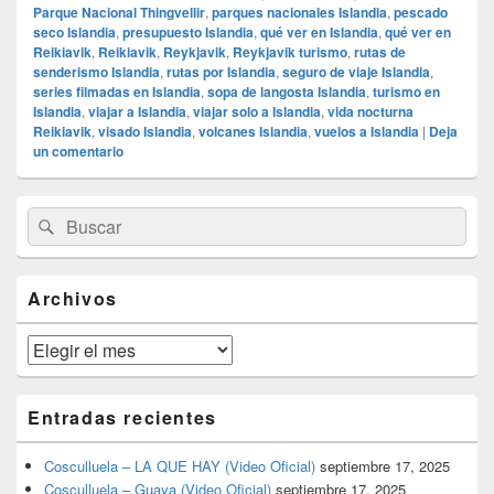
Parque Nacional Thingvellir
,
parques nacionales Islandia
,
pescado
seco Islandia
,
presupuesto Islandia
,
qué ver en Islandia
,
qué ver en
Reikiavik
,
Reikiavik
,
Reykjavik
,
Reykjavik turismo
,
rutas de
senderismo Islandia
,
rutas por Islandia
,
seguro de viaje Islandia
,
series filmadas en Islandia
,
sopa de langosta Islandia
,
turismo en
Islandia
,
viajar a Islandia
,
viajar solo a Islandia
,
vida nocturna
Reikiavik
,
visado Islandia
,
volcanes Islandia
,
vuelos a Islandia
|
Deja
un comentario
El
Buscar
Buscar
área
por:
de
widget
barra
Archivos
lateral
primaria
Archivos
Entradas recientes
Cosculluela – LA QUE HAY (Video Oficial)
septiembre 17, 2025
Cosculluela – Guaya (Video Oficial)
septiembre 17, 2025