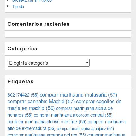
Tienda
Comentarios recientes
Categorías
Categorías
Etiquetas
comparr marihuana malasaña
(57)
602174422
(55)
comprar cannabis Madrid
(57)
comprar cogollos de
maria en madrid
(56)
comprar marihuana alcala de
henares
(55)
comprar marihuana alcorcon central
(55)
comprar marihuana alonso martinez
(55)
comprar marihuana
alto de extremadura
(55)
comprar marihuana aranjuez
(54)
comprar marihuana arganda del rey
(55)
comprar marihuana