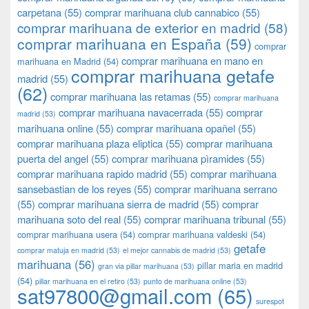
carpetana
(55)
comprar marihuana club cannabico
(55)
comprar marihuana de exterior en madrid
(58)
comprar marihuana en España
(59)
comprar
comprar marihuana en mano en
marihuana en Madrid
(54)
comprar marihuana getafe
madrid
(55)
(62)
comprar marihuana las retamas
(55)
comprar marihuana
comprar marihuana navacerrada
(55)
comprar
madrid
(53)
marihuana online
(55)
comprar marihuana opañel
(55)
comprar marihuana plaza eliptica
(55)
comprar marihuana
puerta del angel
(55)
comprar marihuana pìramides
(55)
comprar marihuana rapido madrid
(55)
comprar marihuana
sansebastian de los reyes
(55)
comprar marihuana serrano
(55)
comprar marihuana sierra de madrid
(55)
comprar
marihuana soto del real
(55)
comprar marihuana tribunal
(55)
comprar marihuana usera
(54)
comprar marihuana valdeski
(54)
getafe
comprar matuja en madrid
(53)
el mejor cannabis de madrid
(53)
marihuana
(56)
pillar maria en madrid
gran via pillar marihuana
(53)
(54)
pillar marihuana en el retiro
(53)
punto de marihuana online
(53)
sat97800@gmail.com
(65)
surespot