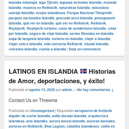
Islandia mitología
,
lago Tjörnin
,
lagunas termales Islandia
,
moneda
Islandia
,
museos en Reikiavik
,
naturaleza Islandia
,
naturaleza
salvaje Islandia
,
ovejas islandesas
,
Parque Nacional Thingvellir
,
parques nacionales Islandia
,
pescado seco Islandia
,
presupuesto
Islandia
,
qué ver en Islandia
,
qué ver en Reikiavik
,
Reikiavik
,
Reykjavik
,
Reykjavik turismo
,
rutas de senderismo Islandia
,
rutas
por Islandia
,
seguro de viaje Islandia
,
series filmadas en Islandia
,
sopa de langosta Islandia
,
turismo en Islandia
,
viajar a Islandia
,
viajar solo a Islandia
,
vida nocturna Reikiavik
,
visado Islandia
,
volcanes Islandia
,
vuelos a Islandia
|
Deja un comentario
LATINOS EN ISLANDIA
Historias
de Amor, deportaciones, y éxito!
Publicado el
agosto 13, 2025
por
admin
—
No hay comentarios ↓
Contact Us on Threema
Publicado en
Uncategorized
|
Etiquetado
aeropuerto de Keflavík
,
alquiler de coche Islandia
,
anillo dorado Islandia
,
arquitectura
islandesa
,
arte islandés
,
aurora boreal Islandia
,
auroras boreales
,
auroras en Reikiavik
,
Blue Lagoon
,
caballos islandeses
,
cafés en