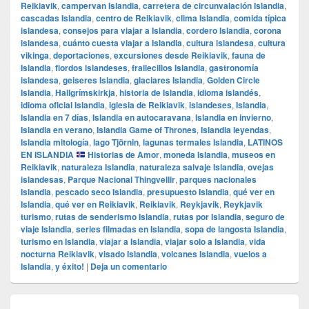
Reikiavik
,
campervan Islandia
,
carretera de circunvalación Islandia
,
cascadas Islandia
,
centro de Reikiavik
,
clima Islandia
,
comida típica
islandesa
,
consejos para viajar a Islandia
,
cordero Islandia
,
corona
islandesa
,
cuánto cuesta viajar a Islandia
,
cultura islandesa
,
cultura
vikinga
,
deportaciones
,
excursiones desde Reikiavik
,
fauna de
Islandia
,
fiordos islandeses
,
frailecillos Islandia
,
gastronomía
islandesa
,
geiseres Islandia
,
glaciares Islandia
,
Golden Circle
Islandia
,
Hallgrímskirkja
,
historia de Islandia
,
idioma islandés
,
idioma oficial Islandia
,
iglesia de Reikiavik
,
islandeses
,
Islandia
,
Islandia en 7 días
,
Islandia en autocaravana
,
Islandia en invierno
,
Islandia en verano
,
Islandia Game of Thrones
,
Islandia leyendas
,
Islandia mitología
,
lago Tjörnin
,
lagunas termales Islandia
,
LATINOS
EN ISLANDIA
Historias de Amor
,
moneda Islandia
,
museos en
Reikiavik
,
naturaleza Islandia
,
naturaleza salvaje Islandia
,
ovejas
islandesas
,
Parque Nacional Thingvellir
,
parques nacionales
Islandia
,
pescado seco Islandia
,
presupuesto Islandia
,
qué ver en
Islandia
,
qué ver en Reikiavik
,
Reikiavik
,
Reykjavik
,
Reykjavik
turismo
,
rutas de senderismo Islandia
,
rutas por Islandia
,
seguro de
viaje Islandia
,
series filmadas en Islandia
,
sopa de langosta Islandia
,
turismo en Islandia
,
viajar a Islandia
,
viajar solo a Islandia
,
vida
nocturna Reikiavik
,
visado Islandia
,
volcanes Islandia
,
vuelos a
Islandia
,
y éxito!
|
Deja un comentario