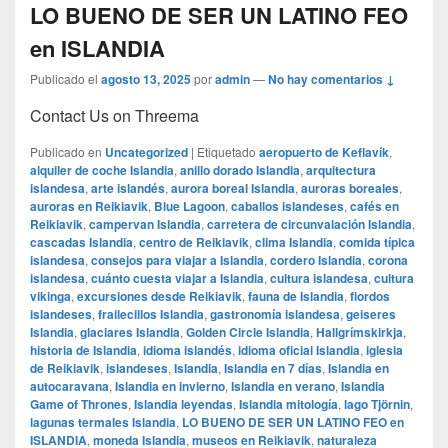
LO BUENO DE SER UN LATINO FEO
en ISLANDIA
Publicado el
agosto 13, 2025
por
admin
—
No hay comentarios ↓
Contact Us on Threema
Publicado en
Uncategorized
|
Etiquetado
aeropuerto de Keflavík
,
alquiler de coche Islandia
,
anillo dorado Islandia
,
arquitectura
islandesa
,
arte islandés
,
aurora boreal Islandia
,
auroras boreales
,
auroras en Reikiavik
,
Blue Lagoon
,
caballos islandeses
,
cafés en
Reikiavik
,
campervan Islandia
,
carretera de circunvalación Islandia
,
cascadas Islandia
,
centro de Reikiavik
,
clima Islandia
,
comida típica
islandesa
,
consejos para viajar a Islandia
,
cordero Islandia
,
corona
islandesa
,
cuánto cuesta viajar a Islandia
,
cultura islandesa
,
cultura
vikinga
,
excursiones desde Reikiavik
,
fauna de Islandia
,
fiordos
islandeses
,
frailecillos Islandia
,
gastronomía islandesa
,
geiseres
Islandia
,
glaciares Islandia
,
Golden Circle Islandia
,
Hallgrímskirkja
,
historia de Islandia
,
idioma islandés
,
idioma oficial Islandia
,
iglesia
de Reikiavik
,
islandeses
,
Islandia
,
Islandia en 7 días
,
Islandia en
autocaravana
,
Islandia en invierno
,
Islandia en verano
,
Islandia
Game of Thrones
,
Islandia leyendas
,
Islandia mitología
,
lago Tjörnin
,
lagunas termales Islandia
,
LO BUENO DE SER UN LATINO FEO en
ISLANDIA
,
moneda Islandia
,
museos en Reikiavik
,
naturaleza