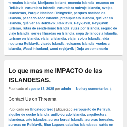
termales Islandia
,
Marijuana iceland
,
moneda Islandia
,
museos en
Reikiavik
,
naturaleza Islandia
,
naturaleza salvaje Islandia
,
ovejas
islandesas
,
Parque Nacional Thingvellir
,
parques nacionales
Islandia
,
pescado seco Islandia
,
presupuesto Islandia
,
qué ver en
Islandia
,
qué ver en Reikiavik
,
Reikiavik
,
Reykjavik
,
Reykjavik
turismo
,
rutas de senderismo Islandia
,
rutas por Islandia
,
seguro de
viaje Islandia
,
series filmadas en Islandia
,
sopa de langosta Islandia
,
turismo en Islandia
,
viajar a Islandia
,
viajar solo a Islandia
,
vida
nocturna Reikiavik
,
visado Islandia
,
volcanes Islandia
,
vuelos a
Islandia
,
Weed in iceland
,
weed reykjavik
|
Deja un comentario
Lo que mas me IMPACTO de las
ISLANDESAS.
Publicado el
agosto 13, 2025
por
admin
—
No hay comentarios ↓
Contact Us on Threema
Publicado en
Uncategorized
|
Etiquetado
aeropuerto de Keflavík
,
alquiler de coche Islandia
,
anillo dorado Islandia
,
arquitectura
islandesa
,
arte islandés
,
aurora boreal Islandia
,
auroras boreales
,
auroras en Reikiavik
,
Blue Lagoon
,
caballos islandeses
,
cafés en