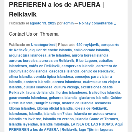
PREFIEREN a los de AFUERA |
Reikiavik
Publicado el
agosto 13, 2025
por
admin
—
No hay comentarios ↓
Contact Us on Threema
Publicado en
Uncategorized
|
Etiquetado
420 reykjavik
,
aeropuerto
de Keflavík
,
alquiler de coche Islandia
,
anillo dorado Islandia
,
arquitectura islandesa
,
arte islandés
,
aurora boreal Islandia
,
auroras boreales
,
auroras en Reikiavik
,
Blue Lagoon
,
caballos
islandeses
,
cafés en Reikiavik
,
campervan Islandia
,
carretera de
circunvalación Islandia
,
cascadas Islandia
,
centro de Reikiavik
,
clima Islandia
,
comida típica islandesa
,
consejos para viajar a
Islandia
,
cordero Islandia
,
corona islandesa
,
cuánto cuesta viajar a
Islandia
,
cultura islandesa
,
cultura vikinga
,
excursiones desde
Reikiavik
,
fauna de Islandia
,
fiordos islandeses
,
frailecillos Islandia
,
gastronomía islandesa
,
geiseres Islandia
,
glaciares Islandia
,
Golden
Circle Islandia
,
Hallgrímskirkja
,
historia de Islandia
,
Icelandsk
,
idioma islandés
,
idioma oficial Islandia
,
iglesia de Reikiavik
,
islandeses
,
Islandia
,
Islandia en 7 días
,
Islandia en autocaravana
,
Islandia en invierno
,
Islandia en verano
,
Islandia Game of Thrones
,
Islandia leyendas
,
Islandia mitología
,
LA ISLA DE LAS RUBIAS: Aquí
PREFIEREN a los de AFUERA | Reikiavik
,
lago Tjörnin
,
lagunas