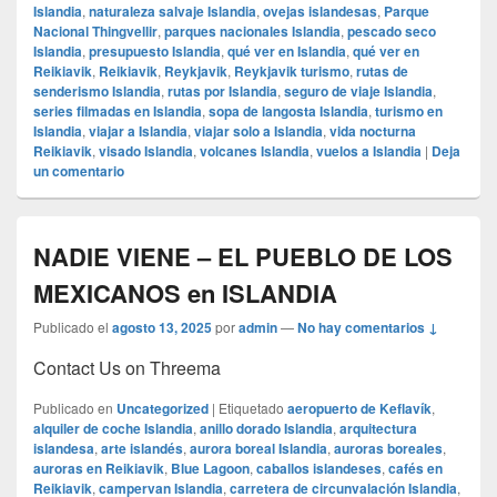
Islandia
,
naturaleza salvaje Islandia
,
ovejas islandesas
,
Parque
Nacional Thingvellir
,
parques nacionales Islandia
,
pescado seco
Islandia
,
presupuesto Islandia
,
qué ver en Islandia
,
qué ver en
Reikiavik
,
Reikiavik
,
Reykjavik
,
Reykjavik turismo
,
rutas de
senderismo Islandia
,
rutas por Islandia
,
seguro de viaje Islandia
,
series filmadas en Islandia
,
sopa de langosta Islandia
,
turismo en
Islandia
,
viajar a Islandia
,
viajar solo a Islandia
,
vida nocturna
Reikiavik
,
visado Islandia
,
volcanes Islandia
,
vuelos a Islandia
|
Deja
un comentario
NADIE VIENE – EL PUEBLO DE LOS
MEXICANOS en ISLANDIA
Publicado el
agosto 13, 2025
por
admin
—
No hay comentarios ↓
Contact Us on Threema
Publicado en
Uncategorized
|
Etiquetado
aeropuerto de Keflavík
,
alquiler de coche Islandia
,
anillo dorado Islandia
,
arquitectura
islandesa
,
arte islandés
,
aurora boreal Islandia
,
auroras boreales
,
auroras en Reikiavik
,
Blue Lagoon
,
caballos islandeses
,
cafés en
Reikiavik
,
campervan Islandia
,
carretera de circunvalación Islandia
,