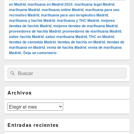
en Madrid
,
marihuana en Madrid 2024
,
marihuana legal Madrid
,
marihuana Madrid
,
marihuana online Madrid
,
marihuana para uso
recreativo Madrid
,
marihuana para uso terapéutico Madrid
,
marihuana y hachís Madrid
,
marihuana y THC Madrid
,
mejores
tiendas de hachís Madrid
,
mejores tiendas de marihuana Madrid
,
proveedores de hachís Madrid
,
proveedores de marihuana Madrid
,
sabor hachís Madrid
,
sabor marihuana Madrid
,
THC en Madrid
,
tiendas de cannabis Madrid
,
tiendas de hachís en Madrid
,
tiendas de
marihuana en Madrid
,
venta de hachís Madrid
,
venta de marihuana
Madrid
|
Deja un comentario
El
Buscar
Buscar
área
por:
de
widget
barra
Archivos
lateral
primaria
Archivos
Entradas recientes