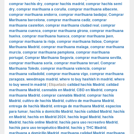
comprar hachis dry
,
comprar hachis madrid
,
comprar hachis semi
dry
,
comprar marihuana a coruña
,
comprar marihuana albacete
,
comprar marihuana andorra
,
comprar marihuana badajoz
,
Comprar
Marihuana barcelona
,
comprar marihuana cadiz
,
comprar
marihuana castellon
,
comprar marihuana ciudad real
,
comprar
marihuana cuenca
,
comprar marihuana girona
,
comprar marihuana
huelva
,
comprar marihuana huesca
,
comprar marihuana jaen
,
comprar marihuana la rioja
,
comprar marihuana lisboa
,
Comprar
Marihuana Madrid
,
comprar marihuana malaga
,
comprar marihuana
murcia
,
comprar marihuana pamplona
,
comprar marihuana
portugal
,
Comprar Marihuana Segovia
,
comprar marihuana sevilla
,
comprar marihuana soria
,
comprar marihuana teruel
,
Comprar
Marihuana Toledo
,
comprar marihuana valencia
,
comprar
marihuana valladolid
,
comprar marihuana vigo
,
comprar marihuana
zaragoza
,
weedmaps madrid
,
where to buy hashish in madrid
,
where
to buy weed in madrid
|
Etiquetado
calidad hachís Madrid
,
calidad
marihuana Madrid
,
cannabis en Madrid
,
CBD en Madrid
,
compra
marihuana Madrid
,
comprar cannabis Madrid
,
comprar hachís
Madrid
,
cultivo de hachís Madrid
,
cultivo de marihuana Madrid
,
entrega de hachís Madrid
,
entrega de marihuana Madrid
,
espacios
para fumar
,
hachís a domicilio Madrid
,
hachís calidad Madrid
,
hachís
en Madrid
,
hachís en Madrid 2024
,
hachís legal Madrid
,
hachís
Madrid
,
hachís online Madrid
,
hachís para uso recreativo Madrid
,
hachís para uso terapéutico Madrid
,
hachís y THC Madrid
,
marihuana a domicilio Madrid
,
marihuana calidad Madrid
,
marihuana