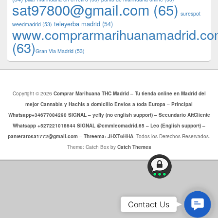
sat97800@gmail.com
(65)
surespot
teleyerba madrid
(54)
weedmadrid
(53)
www.comprarmarihuanamadrid.c
(63)
​​Gran Via Madrid
(53)
Copyright © 2026
Comprar Marihuana THC Madrid – Tu tienda online en Madrid del
mejor Cannabis y Hachis a domicilio Envios a toda Europa – Principal
Whatsapp+34677084290 SIGNAL – yeffy (no english support) – Secundario AttCliente
Whatsapp +527221018644 SIGNAL @cmmleomadrid.65 – Leo (English support) –
panterarosa1772@gmail.com – Threema: JHXT6HHA
. Todos los Derechos Reservados.
Theme: Catch Box by
Catch Themes
Conta
Contact Us
Us