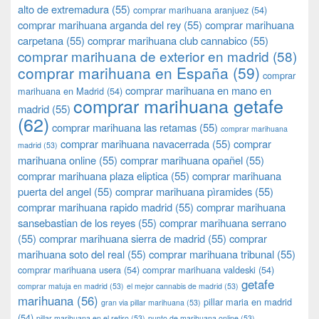
alto de extremadura
(55)
comprar marihuana aranjuez
(54)
comprar marihuana arganda del rey
(55)
comprar marihuana
carpetana
(55)
comprar marihuana club cannabico
(55)
comprar marihuana de exterior en madrid
(58)
comprar marihuana en España
(59)
comprar
comprar marihuana en mano en
marihuana en Madrid
(54)
comprar marihuana getafe
madrid
(55)
(62)
comprar marihuana las retamas
(55)
comprar marihuana
comprar marihuana navacerrada
(55)
comprar
madrid
(53)
marihuana online
(55)
comprar marihuana opañel
(55)
comprar marihuana plaza eliptica
(55)
comprar marihuana
puerta del angel
(55)
comprar marihuana pìramides
(55)
comprar marihuana rapido madrid
(55)
comprar marihuana
sansebastian de los reyes
(55)
comprar marihuana serrano
(55)
comprar marihuana sierra de madrid
(55)
comprar
marihuana soto del real
(55)
comprar marihuana tribunal
(55)
comprar marihuana usera
(54)
comprar marihuana valdeski
(54)
getafe
comprar matuja en madrid
(53)
el mejor cannabis de madrid
(53)
marihuana
(56)
pillar maria en madrid
gran via pillar marihuana
(53)
(54)
pillar marihuana en el retiro
(53)
punto de marihuana online
(53)