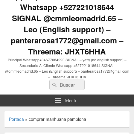
Whatsapp +527221018644
SIGNAL @cmmleomadrid.65 –
Leo (English support) –
panterarosa1772@gmail.com –
Threema: JHXT6HHA
Principal Whatsapp+34677084290 SIGNAL – yeffy (no english support) –
Secundario AttCliente Whatsapp +527221018644 SIGNAL
@cmmleomadrid.65 – Leo (English support) – panterarosa1772@gmail.com
– Threema: JHXT6HHA
Buscar
Buscar
por:
Menú
Portada
»
comprar marihuana pamplona