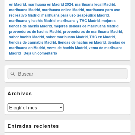
en Madrid
,
marihuana en Madrid 2024
,
marihuana legal Madrid
,
marihuana Madrid
,
marihuana online Madrid
,
marihuana para uso
recreativo Madrid
,
marihuana para uso terapéutico Madrid
,
marihuana y hachís Madrid
,
marihuana y THC Madrid
,
mejores
tiendas de hachís Madrid
,
mejores tiendas de marihuana Madrid
,
proveedores de hachís Madrid
,
proveedores de marihuana Madrid
,
sabor hachís Madrid
,
sabor marihuana Madrid
,
THC en Madrid
,
tiendas de cannabis Madrid
,
tiendas de hachís en Madrid
,
tiendas de
marihuana en Madrid
,
venta de hachís Madrid
,
venta de marihuana
Madrid
|
Deja un comentario
El
Buscar
Buscar
área
por:
de
widget
barra
Archivos
lateral
primaria
Archivos
Entradas recientes