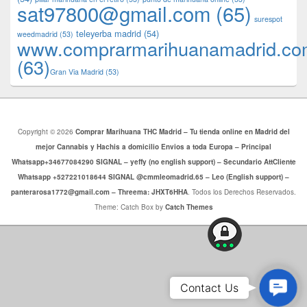
sat97800@gmail.com
(65)
surespot
teleyerba madrid
(54)
weedmadrid
(53)
www.comprarmarihuanamadrid.c
(63)
​​Gran Via Madrid
(53)
Copyright © 2026
Comprar Marihuana THC Madrid – Tu tienda online en Madrid del
mejor Cannabis y Hachis a domicilio Envios a toda Europa – Principal
Whatsapp+34677084290 SIGNAL – yeffy (no english support) – Secundario AttCliente
Whatsapp +527221018644 SIGNAL @cmmleomadrid.65 – Leo (English support) –
panterarosa1772@gmail.com – Threema: JHXT6HHA
. Todos los Derechos Reservados.
Theme: Catch Box by
Catch Themes
Conta
Contact Us
Us