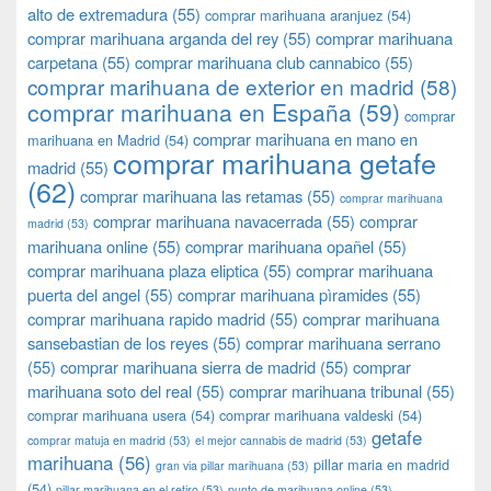
alto de extremadura
(55)
comprar marihuana aranjuez
(54)
comprar marihuana arganda del rey
(55)
comprar marihuana
carpetana
(55)
comprar marihuana club cannabico
(55)
comprar marihuana de exterior en madrid
(58)
comprar marihuana en España
(59)
comprar
comprar marihuana en mano en
marihuana en Madrid
(54)
comprar marihuana getafe
madrid
(55)
(62)
comprar marihuana las retamas
(55)
comprar marihuana
comprar marihuana navacerrada
(55)
comprar
madrid
(53)
marihuana online
(55)
comprar marihuana opañel
(55)
comprar marihuana plaza eliptica
(55)
comprar marihuana
puerta del angel
(55)
comprar marihuana pìramides
(55)
comprar marihuana rapido madrid
(55)
comprar marihuana
sansebastian de los reyes
(55)
comprar marihuana serrano
(55)
comprar marihuana sierra de madrid
(55)
comprar
marihuana soto del real
(55)
comprar marihuana tribunal
(55)
comprar marihuana usera
(54)
comprar marihuana valdeski
(54)
getafe
comprar matuja en madrid
(53)
el mejor cannabis de madrid
(53)
marihuana
(56)
pillar maria en madrid
gran via pillar marihuana
(53)
(54)
pillar marihuana en el retiro
(53)
punto de marihuana online
(53)