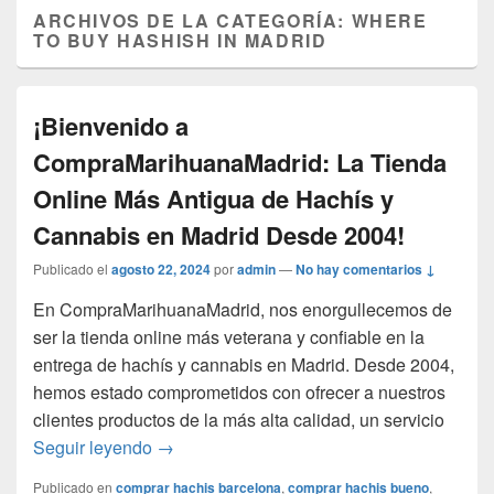
ARCHIVOS DE LA CATEGORÍA:
WHERE
TO BUY HASHISH IN MADRID
¡Bienvenido a
CompraMarihuanaMadrid: La Tienda
Online Más Antigua de Hachís y
Cannabis en Madrid Desde 2004!
Publicado el
agosto 22, 2024
por
admin
—
No hay comentarios ↓
En CompraMarihuanaMadrid, nos enorgullecemos de
ser la tienda online más veterana y confiable en la
entrega de hachís y cannabis en Madrid. Desde 2004,
hemos estado comprometidos con ofrecer a nuestros
clientes productos de la más alta calidad, un servicio
¡Bienvenido a CompraMarihuanaMadrid: La
Seguir leyendo
→
Publicado en
comprar hachis barcelona
,
comprar hachis bueno
,