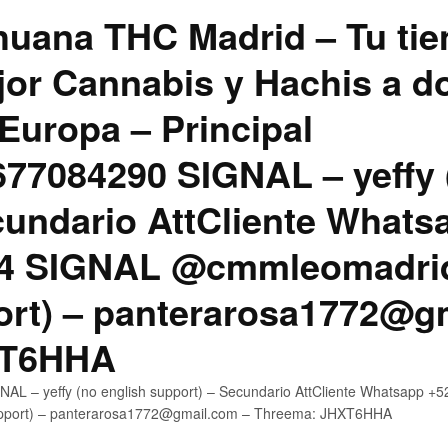
uana THC Madrid – Tu tie
jor Cannabis y Hachis a do
Europa – Principal
7084290 SIGNAL – yeffy 
cundario AttCliente Whats
4 SIGNAL @cmmleomadrid
ort) – panterarosa1772@g
XT6HHA
AL – yeffy (no english support) – Secundario AttCliente Whatsapp
upport) – panterarosa1772@gmail.com – Threema: JHXT6HHA