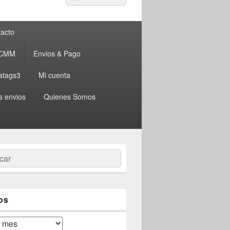
por:
acto
 CMM
Envios & Pago
atags3
Mi cuenta
s envios
Quienes Somos
ar
os