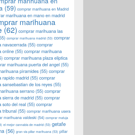
mprar marihuana en
a
(59)
comprar marihuana en Madrid
ar marihuana en mano en madrid
mprar marihuana
e
(62)
comprar marihuana las
55)
comprar
comprar marihuana madrid
(53)
a navacerrada
(55)
comprar
 online
(55)
comprar marihuana
5)
comprar marihuana plaza eliptica
rar marihuana puerta del angel
(55)
arihuana pìramides
(55)
comprar
 rapido madrid
(55)
comprar
 sansebastian de los reyes
(55)
marihuana serrano
(55)
comprar
 sierra de madrid
(55)
comprar
 soto del real
(55)
comprar
 tribunal
(55)
comprar marihuana usera
r marihuana valdeski
(54)
comprar matuja
getafe
3)
el mejor cannabis de madrid
(53)
na
(56)
pillar
gran via pillar marihuana
(53)