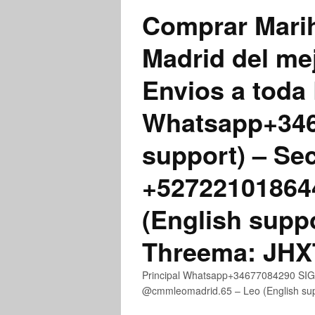
Comprar Marih
Madrid del me
Envios a toda 
Whatsapp+3467
support) – Se
+52722101864
(English supp
Threema: JH
Principal Whatsapp+34677084290 SIGN
@cmmleomadrid.65 – Leo (English s