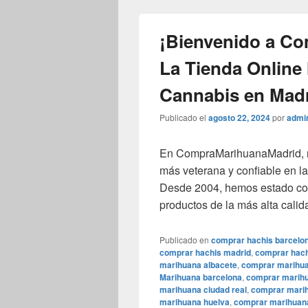
¡Bienvenido a C
La Tienda Online
Cannabis en Madr
Publicado el
agosto 22, 2024
por
admi
En CompraMarihuanaMadrid, no
más veterana y confiable en l
Desde 2004, hemos estado com
productos de la más alta calid
Publicado en
comprar hachis barcelo
comprar hachis madrid
,
comprar hach
marihuana albacete
,
comprar marihua
Marihuana barcelona
,
comprar marihu
marihuana ciudad real
,
comprar mari
marihuana huelva
,
comprar marihuan