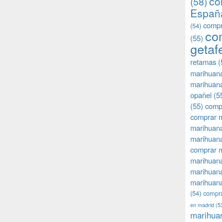
co
(58)
Españ
compr
(54)
co
(55)
getaf
retamas
(
marihuan
marihuana
opañel
(5
(55)
comp
comprar m
marihuana
marihuana
comprar 
marihuana
marihuana
marihuana
(54)
compra
en madrid
(5
marihua