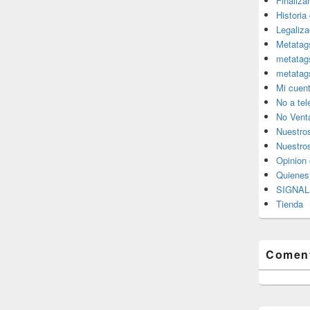
Finaliza
Historia
Legaliza
Metatag
metatag
metatag
Mi cuen
No a te
No Vent
Nuestro
Nuestros
Opinion 
Quiene
SIGNAL 
Tienda
Coment