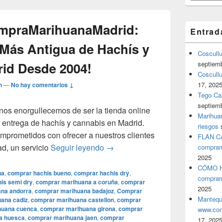
ompraMarihuanaMadrid:
Entrad
 Más Antigua de Hachís y
Coscull
id Desde 2004!
septiem
Coscullu
17, 202
n
—
No hay comentarios ↓
Tego Cal
septiem
s enorgullecemos de ser la tienda online
Marihuan
a entrega de hachís y cannabis en Madrid.
riesgos
prometidos con ofrecer a nuestros clientes
FLAN C
¡Bienvenido a CompraMarihuanaM
ad, un servicio
Seguir leyendo
→
comprar
2025
CÓMO H
na
,
comprar hachis bueno
,
comprar hachis dry
,
comprar
is semi dry
,
comprar marihuana a coruña
,
comprar
2025
na andorra
,
comprar marihuana badajoz
,
Comprar
Mantequ
ana cadiz
,
comprar marihuana castellon
,
comprar
huana cuenca
,
comprar marihuana girona
,
comprar
www.com
a huesca
,
comprar marihuana jaen
,
comprar
17, 202