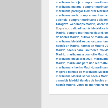
marihuana la rioja
,
comprar marihuana
marihuana malaga
,
comprar marihuan
marihuana portugal
,
Comprar Marihua
marihuana soria
,
comprar marihuana 
valencia
,
comprar marihuana valladol
zaragoza
,
weedmaps madrid
,
where t
Etiquetado
calidad hachís Madrid
,
cal
Madrid
,
compra marihuana Madrid
,
co
de hachís Madrid
,
cultivo de marihua
marihuana Madrid
,
espacios para fum
hachís en Madrid
,
hachís en Madrid 2
Madrid
,
hachís para uso recreativo M
Madrid
,
marihuana a domicilio Madrid
marihuana en Madrid 2024
,
marihuana
Madrid
,
marihuana para uso recreativ
marihuana y hachís Madrid
,
marihuan
mejores tiendas de marihuana Madrid
marihuana Madrid
,
sabor hachís Madr
cannabis Madrid
,
tiendas de hachís e
hachís Madrid
,
venta de marihuana M