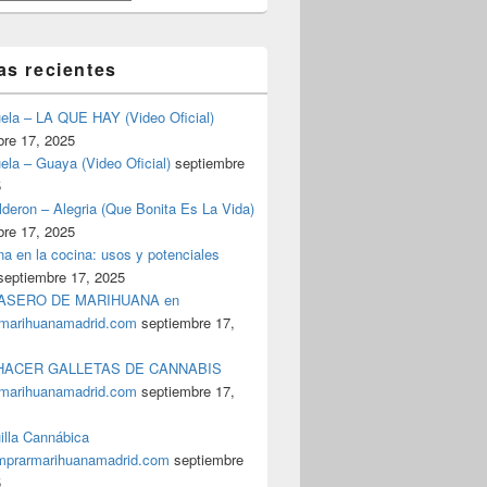
as recientes
uela – LA QUE HAY (Video Oficial)
bre 17, 2025
ela – Guaya (Video Oficial)
septiembre
5
deron – Alegria (Que Bonita Es La Vida)
bre 17, 2025
a en la cocina: usos y potenciales
septiembre 17, 2025
ASERO DE MARIHUANA en
adrid: La Tienda Online Más Antigua de Hachís y Cannabis 
marihuanamadrid.com
septiembre 17,
ACER GALLETAS DE CANNABIS
marihuanamadrid.com
septiembre 17,
illa Cannábica
prarmarihuanamadrid.com
septiembre
5