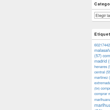
Catego
Categorías
Etique
60217442
malasañ
(57)
com
madrid
(
henares
(
central
(5
martinez
(
extremad
compr
(54)
comprar 
marihuana
marihua