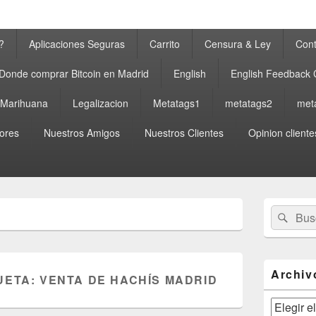
?
Aplicaciones Seguras
Carrito
Censura & Ley
Cont
Donde comprar Bitcoin en Madrid
English
English Feedback
a Marihuana
Legalizacion
Metatags1
metatags2
met
ores
Nuestros Amigos
Nuestros Clientes
Opinion cliente
El
Buscar
Busc
área
por:
de
widget
barra
lateral
Archiv
UETA:
VENTA DE HACHÍS MADRID
primaria
Archivos