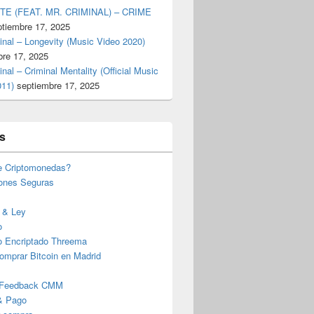
TE (FEAT. MR. CRIMINAL) – CRIME
ptiembre 17, 2025
inal – Longevity (Music Video 2020)
bre 17, 2025
inal – Criminal Mentality (Official Music
011)
septiembre 17, 2025
s
e Criptomonedas?
iones Seguras
 & Ley
o
o Encriptado Threema
omprar Bitcoin en Madrid
 Feedback CMM
& Pago