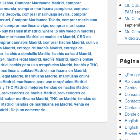
 lisboa
,
Comprar Marihuana Madrid
,
comprar
LIL CUE
a murcia
,
comprar marihuana pamplona
,
comprar
FAM
se
na Segovia
,
comprar marihuana sevilla
,
comprar
Mr. Crim
teruel
,
Comprar Marihuana Toledo
,
comprar marihuana
septiem
id
,
comprar marihuana vigo
,
comprar marihuana
o buy hashish in madrid
,
where to buy weed in madrid
|
Mr. Crim
idad marihuana Madrid
,
cannabis en Madrid
,
CBD en
Video 2
mprar cannabis Madrid
,
comprar hachís Madrid
,
cultivo
na Madrid
,
entrega de hachís Madrid
,
entrega de
ar
,
hachís a domicilio Madrid
,
hachís calidad Madrid
,
024
,
hachís legal Madrid
,
hachís Madrid
,
hachís online
Página
adrid
,
hachís para uso terapéutico Madrid
,
hachís y THC
,
marihuana calidad Madrid
,
marihuana en Madrid
,
¿Por qu
 legal Madrid
,
marihuana Madrid
,
marihuana online
Aplicac
o Madrid
,
marihuana para uso terapéutico Madrid
,
a y THC Madrid
,
mejores tiendas de hachís Madrid
,
Carrito
,
proveedores de hachís Madrid
,
proveedores de
Censura
id
,
sabor marihuana Madrid
,
THC en Madrid
,
tiendas de
Contact
n Madrid
,
tiendas de marihuana en Madrid
,
venta de
Contact
adrid
|
Deja un comentario
Donde c
English
English
Envios 