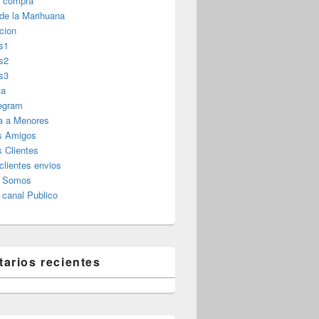
r compra
 de la Marihuana
cion
s1
s2
s3
ta
legram
a a Menores
s Amigos
 Clientes
clientes envios
s Somos
canal Publico
arios recientes