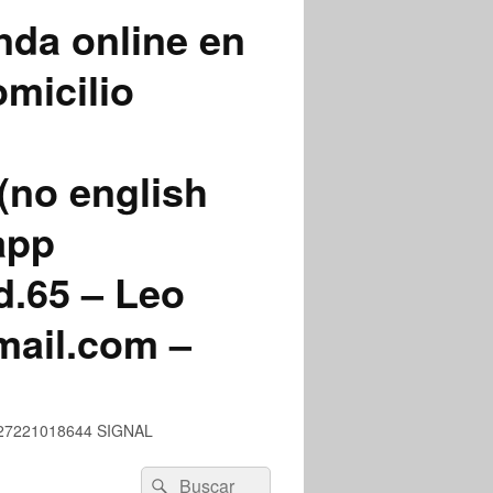
nda online en
micilio
(no english
app
.65 – Leo
mail.com –
 +527221018644 SIGNAL
Buscar
Buscar