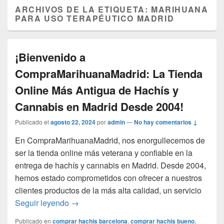
ARCHIVOS DE LA ETIQUETA:
MARIHUANA
PARA USO TERAPÉUTICO MADRID
¡Bienvenido a
CompraMarihuanaMadrid: La Tienda
Online Más Antigua de Hachís y
Cannabis en Madrid Desde 2004!
Publicado el
agosto 22, 2024
por
admin
—
No hay comentarios ↓
En CompraMarihuanaMadrid, nos enorgullecemos de
ser la tienda online más veterana y confiable en la
entrega de hachís y cannabis en Madrid. Desde 2004,
hemos estado comprometidos con ofrecer a nuestros
clientes productos de la más alta calidad, un servicio
¡Bienvenido a CompraMarihuanaMadrid: La
Seguir leyendo
→
Publicado en
comprar hachis barcelona
,
comprar hachis bueno
,