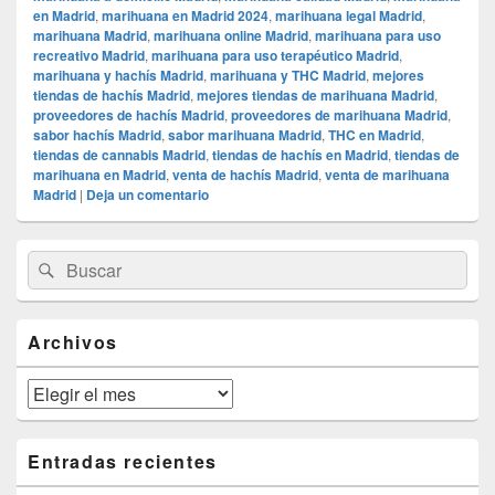
en Madrid
,
marihuana en Madrid 2024
,
marihuana legal Madrid
,
marihuana Madrid
,
marihuana online Madrid
,
marihuana para uso
recreativo Madrid
,
marihuana para uso terapéutico Madrid
,
marihuana y hachís Madrid
,
marihuana y THC Madrid
,
mejores
tiendas de hachís Madrid
,
mejores tiendas de marihuana Madrid
,
proveedores de hachís Madrid
,
proveedores de marihuana Madrid
,
sabor hachís Madrid
,
sabor marihuana Madrid
,
THC en Madrid
,
tiendas de cannabis Madrid
,
tiendas de hachís en Madrid
,
tiendas de
marihuana en Madrid
,
venta de hachís Madrid
,
venta de marihuana
Madrid
|
Deja un comentario
El
Buscar
Buscar
área
por:
de
widget
barra
Archivos
lateral
primaria
Archivos
Entradas recientes