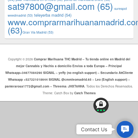
sat97800@gmail.com
(65)
surespot
teleyerba madrid
(54)
weedmadrid
(53)
www.comprarmarihuanamadrid.c
(63)
​​Gran Via Madrid
(53)
Copyright © 2026
Comprar Marihuana THC Madrid – Tu tienda online en Madrid del
mejor Cannabis y Hachis a domicilio Envios a toda Europa – Principal
Whatsapp+34677084290 SIGNAL – yeffy (no english support) – Secundario AttCliente
Whatsapp +527221018644 SIGNAL @cmmleomadrid.65 – Leo (English support) –
panterarosa1772@gmail.com – Threema: JHXT6HHA
. Todos los Derechos Reservados.
Theme: Catch Box by
Catch Themes
Conta
Contact Us
Us