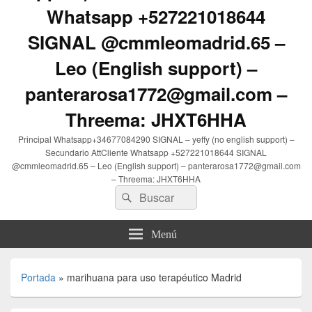
Whatsapp +527221018644
SIGNAL @cmmleomadrid.65 –
Leo (English support) –
panterarosa1772@gmail.com –
Threema: JHXT6HHA
Principal Whatsapp+34677084290 SIGNAL – yeffy (no english support) –
Secundario AttCliente Whatsapp +527221018644 SIGNAL
@cmmleomadrid.65 – Leo (English support) – panterarosa1772@gmail.com
– Threema: JHXT6HHA
Buscar
Buscar
por:
Menú
Portada
»
marihuana para uso terapéutico Madrid