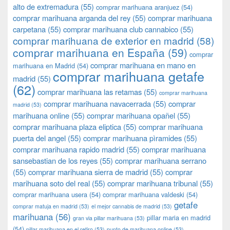
alto de extremadura
(55)
comprar marihuana aranjuez
(54)
comprar marihuana arganda del rey
(55)
comprar marihuana
carpetana
(55)
comprar marihuana club cannabico
(55)
comprar marihuana de exterior en madrid
(58)
comprar marihuana en España
(59)
comprar
comprar marihuana en mano en
marihuana en Madrid
(54)
comprar marihuana getafe
madrid
(55)
(62)
comprar marihuana las retamas
(55)
comprar marihuana
comprar marihuana navacerrada
(55)
comprar
madrid
(53)
marihuana online
(55)
comprar marihuana opañel
(55)
comprar marihuana plaza eliptica
(55)
comprar marihuana
puerta del angel
(55)
comprar marihuana pìramides
(55)
comprar marihuana rapido madrid
(55)
comprar marihuana
sansebastian de los reyes
(55)
comprar marihuana serrano
(55)
comprar marihuana sierra de madrid
(55)
comprar
marihuana soto del real
(55)
comprar marihuana tribunal
(55)
comprar marihuana usera
(54)
comprar marihuana valdeski
(54)
getafe
comprar matuja en madrid
(53)
el mejor cannabis de madrid
(53)
marihuana
(56)
pillar maria en madrid
gran via pillar marihuana
(53)
(54)
pillar marihuana en el retiro
(53)
punto de marihuana online
(53)