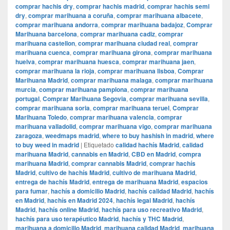
comprar hachis dry
,
comprar hachis madrid
,
comprar hachis semi
dry
,
comprar marihuana a coruña
,
comprar marihuana albacete
,
comprar marihuana andorra
,
comprar marihuana badajoz
,
Comprar
Marihuana barcelona
,
comprar marihuana cadiz
,
comprar
marihuana castellon
,
comprar marihuana ciudad real
,
comprar
marihuana cuenca
,
comprar marihuana girona
,
comprar marihuana
huelva
,
comprar marihuana huesca
,
comprar marihuana jaen
,
comprar marihuana la rioja
,
comprar marihuana lisboa
,
Comprar
Marihuana Madrid
,
comprar marihuana malaga
,
comprar marihuana
murcia
,
comprar marihuana pamplona
,
comprar marihuana
portugal
,
Comprar Marihuana Segovia
,
comprar marihuana sevilla
,
comprar marihuana soria
,
comprar marihuana teruel
,
Comprar
Marihuana Toledo
,
comprar marihuana valencia
,
comprar
marihuana valladolid
,
comprar marihuana vigo
,
comprar marihuana
zaragoza
,
weedmaps madrid
,
where to buy hashish in madrid
,
where
to buy weed in madrid
|
Etiquetado
calidad hachís Madrid
,
calidad
marihuana Madrid
,
cannabis en Madrid
,
CBD en Madrid
,
compra
marihuana Madrid
,
comprar cannabis Madrid
,
comprar hachís
Madrid
,
cultivo de hachís Madrid
,
cultivo de marihuana Madrid
,
entrega de hachís Madrid
,
entrega de marihuana Madrid
,
espacios
para fumar
,
hachís a domicilio Madrid
,
hachís calidad Madrid
,
hachís
en Madrid
,
hachís en Madrid 2024
,
hachís legal Madrid
,
hachís
Madrid
,
hachís online Madrid
,
hachís para uso recreativo Madrid
,
hachís para uso terapéutico Madrid
,
hachís y THC Madrid
,
marihuana a domicilio Madrid
,
marihuana calidad Madrid
,
marihuana