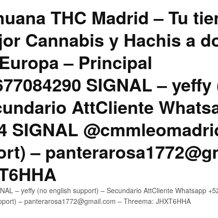
uana THC Madrid – Tu tie
jor Cannabis y Hachis a do
Europa – Principal
7084290 SIGNAL – yeffy 
cundario AttCliente Whats
4 SIGNAL @cmmleomadrid
ort) – panterarosa1772@g
XT6HHA
AL – yeffy (no english support) – Secundario AttCliente Whatsapp
upport) – panterarosa1772@gmail.com – Threema: JHXT6HHA