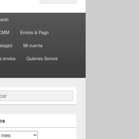
por:
acto
 CMM
Envios & Pago
atags3
Mi cuenta
s envios
Quienes Somos
ar
os