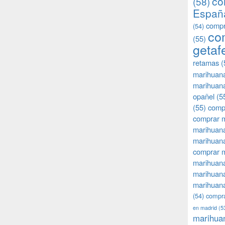
co
(58)
Españ
compr
(54)
co
(55)
getaf
retamas
(
marihuan
marihuana
opañel
(5
(55)
comp
comprar m
marihuana
marihuana
comprar 
marihuana
marihuana
marihuana
(54)
compra
en madrid
(5
marihua