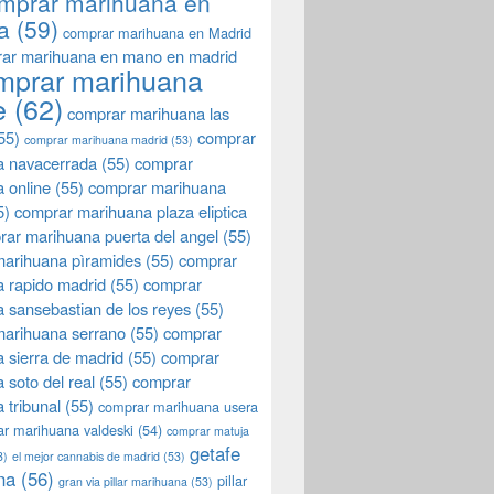
mprar marihuana en
a
(59)
comprar marihuana en Madrid
ar marihuana en mano en madrid
mprar marihuana
e
(62)
comprar marihuana las
55)
comprar
comprar marihuana madrid
(53)
a navacerrada
(55)
comprar
 online
(55)
comprar marihuana
5)
comprar marihuana plaza eliptica
rar marihuana puerta del angel
(55)
arihuana pìramides
(55)
comprar
 rapido madrid
(55)
comprar
 sansebastian de los reyes
(55)
marihuana serrano
(55)
comprar
 sierra de madrid
(55)
comprar
 soto del real
(55)
comprar
 tribunal
(55)
comprar marihuana usera
r marihuana valdeski
(54)
comprar matuja
getafe
3)
el mejor cannabis de madrid
(53)
na
(56)
pillar
gran via pillar marihuana
(53)