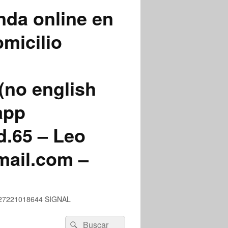
nda online en
micilio
(no english
app
.65 – Leo
mail.com –
 +527221018644 SIGNAL
Buscar
Buscar