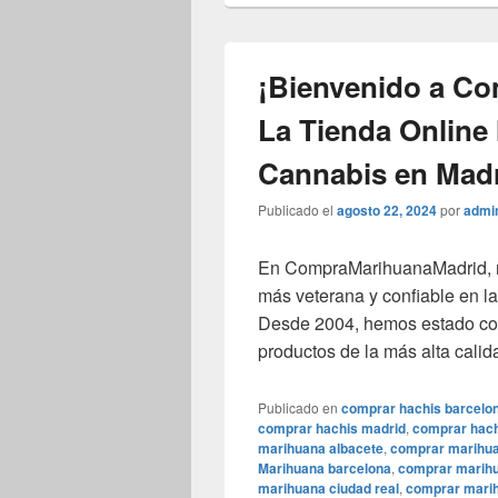
¡Bienvenido a C
La Tienda Online
Cannabis en Madr
Publicado el
agosto 22, 2024
por
admi
En CompraMarihuanaMadrid, no
más veterana y confiable en l
Desde 2004, hemos estado com
productos de la más alta calid
Publicado en
comprar hachis barcelo
comprar hachis madrid
,
comprar hach
marihuana albacete
,
comprar marihua
Marihuana barcelona
,
comprar marihu
marihuana ciudad real
,
comprar mari