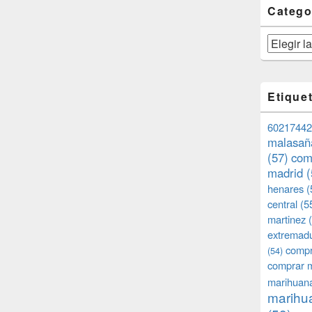
Catego
Categorías
Etique
60217442
malasañ
(57)
com
madrid
(
henares
(
central
(5
martinez
(
extremad
compr
(54)
comprar 
marihuana
marihua