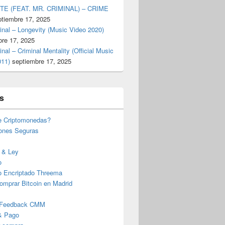
TE (FEAT. MR. CRIMINAL) – CRIME
ptiembre 17, 2025
inal – Longevity (Music Video 2020)
bre 17, 2025
inal – Criminal Mentality (Official Music
011)
septiembre 17, 2025
s
e Criptomonedas?
iones Seguras
 & Ley
o
o Encriptado Threema
omprar Bitcoin en Madrid
 Feedback CMM
& Pago