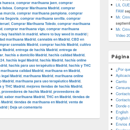
a huesca
,
comprar marihuana jaen
,
comprar
LIL CUE
 lisboa
,
Comprar Marihuana Madrid
,
comprar
FAM
se
a murcia
,
comprar marihuana pamplona
,
comprar
Mr. Crim
na Segovia
,
comprar marihuana sevilla
,
comprar
septiem
teruel
,
Comprar Marihuana Toledo
,
comprar marihuana
id
,
comprar marihuana vigo
,
comprar marihuana
Mr. Crim
o buy hashish in madrid
,
where to buy weed in madrid
|
Video 2
idad marihuana Madrid
,
cannabis en Madrid
,
CBD en
mprar cannabis Madrid
,
comprar hachís Madrid
,
cultivo
na Madrid
,
entrega de hachís Madrid
,
entrega de
ar
,
hachís a domicilio Madrid
,
hachís calidad Madrid
,
Página
024
,
hachís legal Madrid
,
hachís Madrid
,
hachís online
adrid
,
hachís para uso terapéutico Madrid
,
hachís y THC
¿Por qu
,
marihuana calidad Madrid
,
marihuana en Madrid
,
Aplicac
 legal Madrid
,
marihuana Madrid
,
marihuana online
o Madrid
,
marihuana para uso terapéutico Madrid
,
Carrito
a y THC Madrid
,
mejores tiendas de hachís Madrid
,
Censura
,
proveedores de hachís Madrid
,
proveedores de
Contact
id
,
sabor marihuana Madrid
,
THC en Madrid
,
tiendas de
Contact
n Madrid
,
tiendas de marihuana en Madrid
,
venta de
Donde c
adrid
|
Deja un comentario
English
English
Envios 