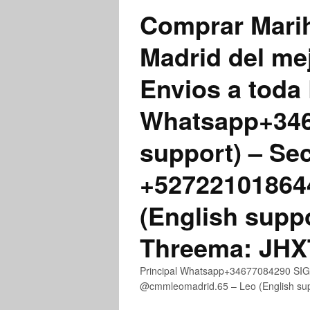
Comprar Marih
Madrid del me
Envios a toda 
Whatsapp+3467
support) – Se
+52722101864
(English supp
Threema: JH
Principal Whatsapp+34677084290 SIGN
@cmmleomadrid.65 – Leo (English s