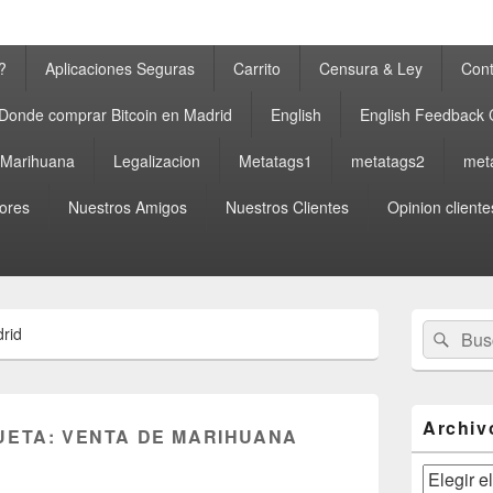
?
Aplicaciones Seguras
Carrito
Censura & Ley
Cont
Donde comprar Bitcoin en Madrid
English
English Feedback
a Marihuana
Legalizacion
Metatags1
metatags2
met
ores
Nuestros Amigos
Nuestros Clientes
Opinion cliente
El
Buscar
Busc
rid
área
por:
de
widget
barra
lateral
Archiv
UETA:
VENTA DE MARIHUANA
primaria
Archivos