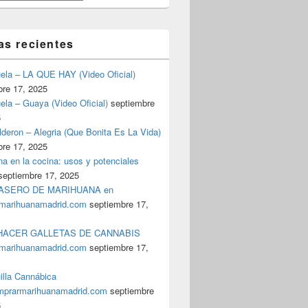
as recientes
uela – LA QUE HAY (Video Oficial)
bre 17, 2025
ela – Guaya (Video Oficial)
septiembre
5
deron – Alegria (Que Bonita Es La Vida)
bre 17, 2025
a en la cocina: usos y potenciales
septiembre 17, 2025
ASERO DE MARIHUANA en
marihuanamadrid.com
septiembre 17,
adrid: La Tienda Online Más Antigua de Hachís y Cannabis 
ACER GALLETAS DE CANNABIS
marihuanamadrid.com
septiembre 17,
illa Cannábica
prarmarihuanamadrid.com
septiembre
5