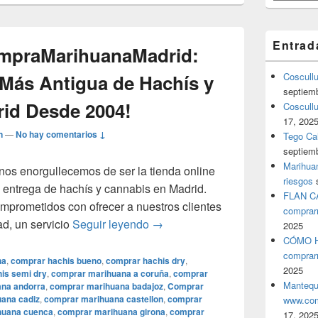
Entrad
ompraMarihuanaMadrid:
 Más Antigua de Hachís y
Coscull
septiem
id Desde 2004!
Coscullu
17, 202
n
—
No hay comentarios ↓
Tego Cal
septiem
Marihuan
s enorgullecemos de ser la tienda online
riesgos
a entrega de hachís y cannabis en Madrid.
FLAN C
prometidos con ofrecer a nuestros clientes
comprar
¡Bienvenido a CompraMarihuanaM
ad, un servicio
Seguir leyendo
→
2025
CÓMO H
comprar
na
,
comprar hachis bueno
,
comprar hachis dry
,
2025
is semi dry
,
comprar marihuana a coruña
,
comprar
Mantequ
na andorra
,
comprar marihuana badajoz
,
Comprar
ana cadiz
,
comprar marihuana castellon
,
comprar
www.com
huana cuenca
,
comprar marihuana girona
,
comprar
17, 202