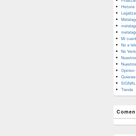
Finaliza
Historia
Legaliza
Metatag
metatag
metatag
Mi cuen
No a te
No Vent
Nuestro
Nuestros
Opinion 
Quiene
SIGNAL 
Tienda
Coment