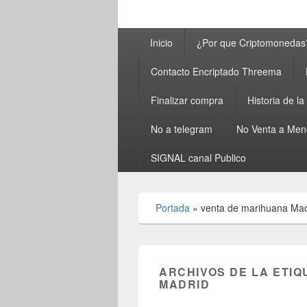
Menú
Inicio
¿Por que Criptomonedas
principal
Contacto Encriptado Threema
Finalizar compra
Historia de l
No a telegram
No Venta a Men
SIGNAL canal Publico
Portada
»
venta de marihuana Mad
ARCHIVOS DE LA ETIQ
MADRID