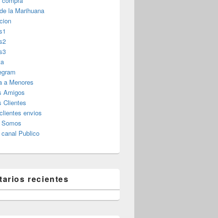
r compra
 de la Marihuana
cion
s1
s2
s3
ta
legram
a a Menores
s Amigos
 Clientes
clientes envios
s Somos
canal Publico
arios recientes