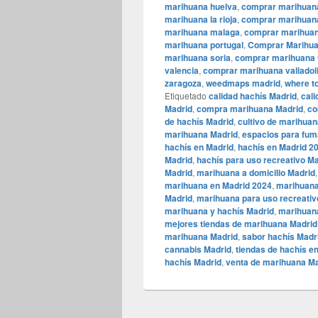
marihuana huelva
,
comprar marihuan
marihuana la rioja
,
comprar marihuana
marihuana malaga
,
comprar marihuan
marihuana portugal
,
Comprar Marihua
marihuana soria
,
comprar marihuana 
valencia
,
comprar marihuana valladol
zaragoza
,
weedmaps madrid
,
where t
Etiquetado
calidad hachís Madrid
,
cal
Madrid
,
compra marihuana Madrid
,
co
de hachís Madrid
,
cultivo de marihua
marihuana Madrid
,
espacios para fum
hachís en Madrid
,
hachís en Madrid 2
Madrid
,
hachís para uso recreativo M
Madrid
,
marihuana a domicilio Madrid
marihuana en Madrid 2024
,
marihuana
Madrid
,
marihuana para uso recreativ
marihuana y hachís Madrid
,
marihuan
mejores tiendas de marihuana Madrid
marihuana Madrid
,
sabor hachís Madr
cannabis Madrid
,
tiendas de hachís e
hachís Madrid
,
venta de marihuana M