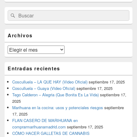
El
Buscar
Buscar
área
por:
de
widget
barra
Archivos
lateral
primaria
Archivos
Entradas recientes
Cosculluela – LA QUE HAY (Video Oficial)
septiembre 17, 2025
Cosculluela – Guaya (Video Oficial)
septiembre 17, 2025
Tego Calderon – Alegria (Que Bonita Es La Vida)
septiembre 17,
2025
Marihuana en la cocina: usos y potenciales riesgos
septiembre
17, 2025
FLAN CASERO DE MARIHUANA en
comprarmarihuanamadrid.com
septiembre 17, 2025
CÓMO HACER GALLETAS DE CANNABIS