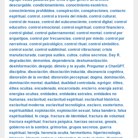
descargable
,
condicionamiento
,
conocimiento esotérico
,
conocimientos prohibidos
,
conspiración
,
conspiraciones
,
contacto
espiritual
,
control
,
control a través del miedo
,
control cultural
,
control de masas
,
control del subconsciente
,
control digital
,
control
educativo
,
control emocional
,
control espiritual
,
control financiero
,
control global
,
control gubernamental
,
control mental
,
control por
arquetipos
,
control por frecuencias
,
control por miedo
,
control por
narrativas
,
control psicológico
,
control ritual
,
control simbólico
,
control social
,
control subliminal
,
control vibracional
,
crisis
manufacturada
,
cuerpos sutiles
,
cultos
,
cultos secretos
,
Day R
,
degradación
,
demonios
,
dependencia
,
deshumanización
,
desinformación
,
despojo
,
dímelo y te ayudo. Preguntar a ChatGPT
,
disciplina
,
disociación
,
disociación inducida
,
disonancia cognitiva
,
distorsión de la verdad
,
distorsión perceptual
,
dogma
,
dominación
,
dominación mental
,
dualidad
,
dualidad controlada
,
egrégor
,
élites
,
élites ocultas
,
encadenado
,
encarcelado
,
encierro
,
energía astral
,
energías ocultas
,
entidades
,
entidades astrales
,
entidades no
humanas
,
esclavitud
,
esclavitud espiritual
,
esclavitud histórica
,
esclavitud moderna
,
esclavitud tecnológica
,
esclavo
,
esoterismo
,
espiritualidad
,
explotación
,
explotación sexual
,
falsa bandera
,
falsa
espiritualidad
,
fe ciega
,
fractura de identidad
,
fractura de voluntad
,
fractura espiritual
,
fractura psíquica
,
fuerzas oscuras
,
gnosis
,
gobierno en la sombra
,
grimorios
,
grupos secretos
,
guerra
espiritual
,
herejía
,
herencia oculta
,
hermetismo
,
hipertecnología
,
,
,
,