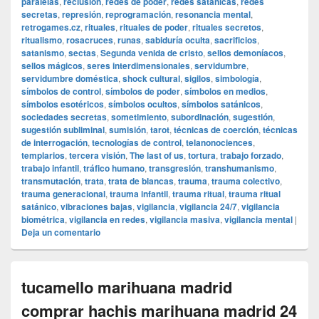
paralelas
,
reclusión
,
redes de poder
,
redes satánicas
,
redes
secretas
,
represión
,
reprogramación
,
resonancia mental
,
retrogames.cz
,
rituales
,
rituales de poder
,
rituales secretos
,
ritualismo
,
rosacruces
,
runas
,
sabiduría oculta
,
sacrificios
,
satanismo
,
sectas
,
Segunda venida de cristo
,
sellos demoníacos
,
sellos mágicos
,
seres interdimensionales
,
servidumbre
,
servidumbre doméstica
,
shock cultural
,
sigilos
,
simbología
,
símbolos de control
,
símbolos de poder
,
símbolos en medios
,
símbolos esotéricos
,
símbolos ocultos
,
símbolos satánicos
,
sociedades secretas
,
sometimiento
,
subordinación
,
sugestión
,
sugestión subliminal
,
sumisión
,
tarot
,
técnicas de coerción
,
técnicas
de interrogación
,
tecnologías de control
,
telanonociences
,
templarios
,
tercera visión
,
The last of us
,
tortura
,
trabajo forzado
,
trabajo infantil
,
tráfico humano
,
transgresión
,
transhumanismo
,
transmutación
,
trata
,
trata de blancas
,
trauma
,
trauma colectivo
,
trauma generacional
,
trauma infantil
,
trauma ritual
,
trauma ritual
satánico
,
vibraciones bajas
,
vigilancia
,
vigilancia 24/7
,
vigilancia
biométrica
,
vigilancia en redes
,
vigilancia masiva
,
vigilancia mental
|
Deja un comentario
tucamello marihuana madrid
comprar hachis marihuana madrid 24