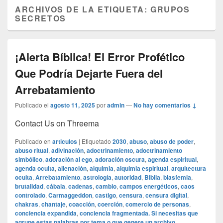
ARCHIVOS DE LA ETIQUETA:
GRUPOS
SECRETOS
¡Alerta Bíblica! El Error Profético
Que Podría Dejarte Fuera del
Arrebatamiento
Publicado el
agosto 11, 2025
por
admin
—
No hay comentarios ↓
Contact Us on Threema
Publicado en
articulos
|
Etiquetado
2030
,
abuso
,
abuso de poder
,
abuso ritual
,
adivinación
,
adoctrinamiento
,
adoctrinamiento
simbólico
,
adoración al ego
,
adoración oscura
,
agenda espiritual
,
agenda oculta
,
alienación
,
alquimia
,
alquimia espiritual
,
arquitectura
oculta
,
Arrebatamiento
,
astrología
,
autoridad
,
Biblia
,
blasfemia
,
brutalidad
,
cábala
,
cadenas
,
cambio
,
campos energéticos
,
caos
controlado
,
Carmaggeddon
,
castigo
,
censura
,
censura digital
,
chakras
,
chantaje
,
coacción
,
coerción
,
comercio de personas
,
conciencia expandida
,
conciencia fragmentada. Si necesitas que
agrupe estas palabras por tema o que genere un archivo