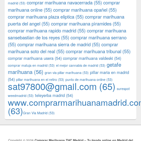
comprar marihuana navacerrada
(55)
comprar
madrid
(53)
marihuana online
(55)
comprar marihuana opañel
(55)
comprar marihuana plaza eliptica
(55)
comprar marihuana
puerta del angel
(55)
comprar marihuana pìramides
(55)
comprar marihuana rapido madrid
(55)
comprar marihuana
sansebastian de los reyes
(55)
comprar marihuana serrano
(55)
comprar marihuana sierra de madrid
(55)
comprar
marihuana soto del real
(55)
comprar marihuana tribunal
(55)
comprar marihuana usera
(54)
comprar marihuana valdeski
(54)
getafe
comprar matuja en madrid
(53)
el mejor cannabis de madrid
(53)
marihuana
(56)
pillar maria en madrid
gran via pillar marihuana
(53)
(54)
pillar marihuana en el retiro
(53)
punto de marihuana online
(53)
sat97800@gmail.com
(65)
surespot
teleyerba madrid
(54)
weedmadrid
(53)
www.comprarmarihuanamadrid.c
(63)
​​Gran Via Madrid
(53)
Copyright © 2026
Comprar Marihuana THC Madrid – Tu tienda online en Madrid del