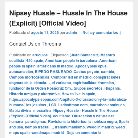
Nipsey Hussle – Hussle In The House
(Explicit) [Official Video]
Publicado el
agosto 11, 2025
por
admin
—
No hay comentarios ↓
Contact Us on Threema
Publicado en
articulos
|
Etiquetado
(Juan Santacruz) Maestro
ocultista
,
420 spain
,
American people in barcelona
,
American
people in spain
,
americans in madrid
,
Apocalypsis opus
,
autosanación
,
BÍPEDO RASURADO
,
Cactus peyote
,
cambio
,
Campos morfogénicos
,
Comprar lsd en madrid
,
conspiraciones
,
dogmas de la ciencia…
,
el vaticano
,
espiritualidad
,
fractales
,
fundador de la Orden Rosacruz Om.
,
grupos secretos
,
Hispania
,
Historia antigua y alternativa
,
How to live in spain
,
https://apocalypsisopus.com/capitulo-3-ofuscacion-y-la-naturaleza-
humana/
,
los jesuitas.
,
LSD
,
Lsdhoffman.com
,
marathon continues
,
Matriz divina
,
mescalina
,
Nipsey Hussle - Hussle In The House
(Explicit) [Official Video]
,
ocultismo
,
Ofuscacion y naturaleza
humana
,
paradigmas
,
Revisionista histórico: la nobleza negra
,
Spain
and usa
,
tiempo fractal…
,
transhumanismo
,
Weed in madrid
,
weed
maps spain
,
weedmaps madrid
|
Deja un comentario