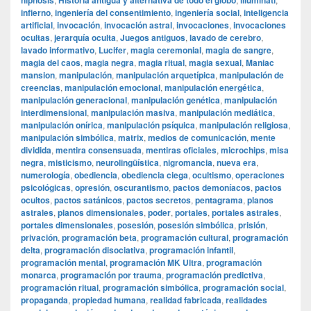
hipnosis
Historia antigua y alternativa de todo el globo
illuminati
infierno
,
ingeniería del consentimiento
,
ingeniería social
,
inteligencia
artificial
,
invocación
,
invocación astral
,
invocaciones
,
invocaciones
ocultas
,
jerarquía oculta
,
Juegos antiguos
,
lavado de cerebro
,
lavado informativo
,
Lucifer
,
magia ceremonial
,
magia de sangre
,
magia del caos
,
magia negra
,
magia ritual
,
magia sexual
,
Maniac
mansion
,
manipulación
,
manipulación arquetípica
,
manipulación de
creencias
,
manipulación emocional
,
manipulación energética
,
manipulación generacional
,
manipulación genética
,
manipulación
interdimensional
,
manipulación masiva
,
manipulación mediática
,
manipulación onírica
,
manipulación psíquica
,
manipulación religiosa
,
manipulación simbólica
,
matrix
,
medios de comunicación
,
mente
dividida
,
mentira consensuada
,
mentiras oficiales
,
microchips
,
misa
negra
,
misticismo
,
neurolingüística
,
nigromancia
,
nueva era
,
numerología
,
obediencia
,
obediencia ciega
,
ocultismo
,
operaciones
psicológicas
,
opresión
,
oscurantismo
,
pactos demoníacos
,
pactos
ocultos
,
pactos satánicos
,
pactos secretos
,
pentagrama
,
planos
astrales
,
planos dimensionales
,
poder
,
portales
,
portales astrales
,
portales dimensionales
,
posesión
,
posesión simbólica
,
prisión
,
privación
,
programación beta
,
programación cultural
,
programación
delta
,
programación disociativa
,
programación infantil
,
programación mental
,
programación MK Ultra
,
programación
monarca
,
programación por trauma
,
programación predictiva
,
programación ritual
,
programación simbólica
,
programación social
,
propaganda
,
propiedad humana
,
realidad fabricada
,
realidades