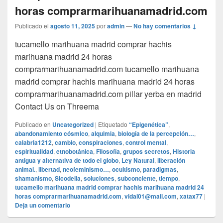
horas comprarmarihuanamadrid.com
Publicado el
agosto 11, 2025
por
admin
—
No hay comentarios ↓
tucamello marihuana madrid comprar hachis
marihuana madrid 24 horas
comprarmarihuanamadrid.com tucamello marihuana
madrid comprar hachis marihuana madrid 24 horas
comprarmarihuanamadrid.com pillar yerba en madrid
Contact Us on Threema
Publicado en
Uncategorized
|
Etiquetado
“Epigenética”
,
abandonamiento cósmico
,
alquimia
,
biología de la percepción…
,
calabria1212
,
cambio
,
conspiraciones
,
control mental
,
espiritualidad
,
etnobotánica
,
Filosofía
,
grupos secretos
,
Historia
antigua y alternativa de todo el globo
,
Ley Natural
,
liberación
animal.
,
libertad
,
neofeminismo…
,
ocultismo
,
paradigmas
,
shamanismo
,
Sicodelia
,
soluciones
,
subconciente
,
tiempo
,
tucamello marihuana madrid comprar hachis marihuana madrid 24
horas comprarmarihuanamadrid.com
,
vidal01@mail.com
,
xatax77
|
Deja un comentario