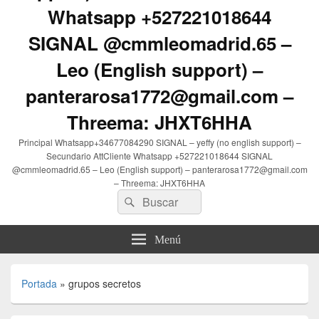
Whatsapp +527221018644
SIGNAL @cmmleomadrid.65 –
Leo (English support) –
panterarosa1772@gmail.com –
Threema: JHXT6HHA
Principal Whatsapp+34677084290 SIGNAL – yeffy (no english support) –
Secundario AttCliente Whatsapp +527221018644 SIGNAL
@cmmleomadrid.65 – Leo (English support) – panterarosa1772@gmail.com
– Threema: JHXT6HHA
Buscar
Buscar
por:
Menú
Portada
»
grupos secretos