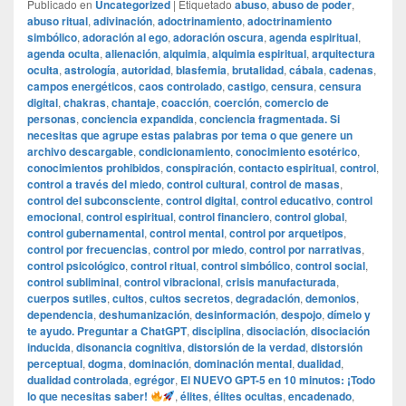
Publicado en
Uncategorized
|
Etiquetado
abuso
,
abuso de poder
,
abuso ritual
,
adivinación
,
adoctrinamiento
,
adoctrinamiento
simbólico
,
adoración al ego
,
adoración oscura
,
agenda espiritual
,
agenda oculta
,
alienación
,
alquimia
,
alquimia espiritual
,
arquitectura
oculta
,
astrología
,
autoridad
,
blasfemia
,
brutalidad
,
cábala
,
cadenas
,
campos energéticos
,
caos controlado
,
castigo
,
censura
,
censura
digital
,
chakras
,
chantaje
,
coacción
,
coerción
,
comercio de
personas
,
conciencia expandida
,
conciencia fragmentada. Si
necesitas que agrupe estas palabras por tema o que genere un
archivo descargable
,
condicionamiento
,
conocimiento esotérico
,
conocimientos prohibidos
,
conspiración
,
contacto espiritual
,
control
,
control a través del miedo
,
control cultural
,
control de masas
,
control del subconsciente
,
control digital
,
control educativo
,
control
emocional
,
control espiritual
,
control financiero
,
control global
,
control gubernamental
,
control mental
,
control por arquetipos
,
control por frecuencias
,
control por miedo
,
control por narrativas
,
control psicológico
,
control ritual
,
control simbólico
,
control social
,
control subliminal
,
control vibracional
,
crisis manufacturada
,
cuerpos sutiles
,
cultos
,
cultos secretos
,
degradación
,
demonios
,
dependencia
,
deshumanización
,
desinformación
,
despojo
,
dímelo y
te ayudo. Preguntar a ChatGPT
,
disciplina
,
disociación
,
disociación
inducida
,
disonancia cognitiva
,
distorsión de la verdad
,
distorsión
perceptual
,
dogma
,
dominación
,
dominación mental
,
dualidad
,
dualidad controlada
,
egrégor
,
El NUEVO GPT-5 en 10 minutos: ¡Todo
lo que necesitas saber!
,
élites
,
élites ocultas
,
encadenado
,