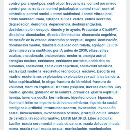
control por arquetipos
,
control por frecuencias
,
control por miedo
,
control por narrativas
,
control psicológico
,
control ritual
,
control
simbólico
,
control social
,
control subliminal
,
control vibracional
,
crisis manufacturada
,
cuerpos sutiles
,
cultos
,
cultos secretos
,
degradación
,
demonios
,
dependencia
,
deshumanización
,
desinformación
,
despojo
,
dímelo y te ayudo. Preguntar a ChatGPT
,
disciplina
,
disociación
,
disociación inducida
,
disonancia cognitiva
,
distorsión de la verdad
,
distorsión perceptual
,
dogma
,
dominación
,
dominación mental
,
dualidad
,
dualidad controlada
,
egrégor
,
El 50%
del empleo será sustituido por IA antes de 2030
,
élites
,
élites
ocultas
,
encadenado
,
encarcelado
,
encierro
,
energía astral
,
energías ocultas
,
entidades
,
entidades astrales
,
entidades no
humanas
,
esclavitud
,
esclavitud espiritual
,
esclavitud histórica
,
esclavitud moderna
,
esclavitud tecnológica
,
esclavo
,
Escorts en
madrid
,
esoterismo
,
explotación
,
explotación sexual
,
falsa bandera
,
falsa espiritualidad
,
fe ciega
,
fractura de identidad
,
fractura de
voluntad
,
fractura espiritual
,
fractura psíquica
,
fuerzas oscuras
,
Gay
madrid
,
gnosis
,
gobierno en la sombra
,
grimorios
,
guerra espiritual
,
herejía
,
herencia oculta
,
hermetismo
,
hipertecnología
,
hipnosis
,
illuminati
,
infierno
,
ingeniería del consentimiento
,
ingeniería social
,
inteligencia artificial
,
Intramundo secreto
,
invocación
,
invocación
astral
,
invocaciones
,
invocaciones ocultas
,
jerarquía oculta
,
lavado
de cerebro
,
lavado informativo
,
LGTBI MADRID
,
Libertad digital
,
Lucifer
,
magia ceremonial
,
magia de sangre
,
magia del caos
,
magia
negra
,
magia ritual
,
magia sexual
,
manipulación
,
manipulación