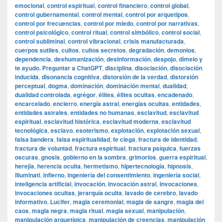
emocional
,
control espiritual
,
control financiero
,
control global
,
control gubernamental
,
control mental
,
control por arquetipos
,
control por frecuencias
,
control por miedo
,
control por narrativas
,
control psicológico
,
control ritual
,
control simbólico
,
control social
,
control subliminal
,
control vibracional
,
crisis manufacturada
,
cuerpos sutiles
,
cultos
,
cultos secretos
,
degradación
,
demonios
,
dependencia
,
deshumanización
,
desinformación
,
despojo
,
dímelo y
te ayudo. Preguntar a ChatGPT
,
disciplina
,
disociación
,
disociación
inducida
,
disonancia cognitiva
,
distorsión de la verdad
,
distorsión
perceptual
,
dogma
,
dominación
,
dominación mental
,
dualidad
,
dualidad controlada
,
egrégor
,
élites
,
élites ocultas
,
encadenado
,
encarcelado
,
encierro
,
energía astral
,
energías ocultas
,
entidades
,
entidades astrales
,
entidades no humanas
,
esclavitud
,
esclavitud
espiritual
,
esclavitud histórica
,
esclavitud moderna
,
esclavitud
tecnológica
,
esclavo
,
esoterismo
,
explotación
,
explotación sexual
,
falsa bandera
,
falsa espiritualidad
,
fe ciega
,
fractura de identidad
,
fractura de voluntad
,
fractura espiritual
,
fractura psíquica
,
fuerzas
oscuras
,
gnosis
,
gobierno en la sombra
,
grimorios
,
guerra espiritual
,
herejía
,
herencia oculta
,
hermetismo
,
hipertecnología
,
hipnosis
,
illuminati
,
infierno
,
ingeniería del consentimiento
,
ingeniería social
,
inteligencia artificial
,
invocación
,
invocación astral
,
invocaciones
,
invocaciones ocultas
,
jerarquía oculta
,
lavado de cerebro
,
lavado
informativo
,
Lucifer
,
magia ceremonial
,
magia de sangre
,
magia del
caos
,
magia negra
,
magia ritual
,
magia sexual
,
manipulación
,
manipulación arquetípica
,
manipulación de creencias
,
manipulación