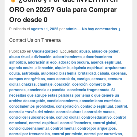
ORO en 2025? Guía para Comprar
Oro desde 0
Publicado el
agosto 11, 2025
por
admin
—
No hay comentarios ↓
Contact Us on Threema
Publicado en
Uncategorized
|
Etiquetado
abuso
,
abuso de poder
,
abuso ritual
,
adivinación
,
adoctrinamiento
,
adoctrinamiento
simbólico
,
adoración al ego
,
adoración oscura
,
agenda espiritual
,
agenda oculta
,
alienación
,
alquimia
,
alquimia espiritual
,
arquitectura
oculta
,
astrología
,
autoridad
,
blasfemia
,
brutalidad
,
cábala
,
cadenas
,
campos energéticos
,
caos controlado
,
castigo
,
censura
,
censura
digital
,
chakras
,
chantaje
,
coacción
,
coerción
,
comercio de
personas
,
conciencia expandida
,
conciencia fragmentada. Si
necesitas que agrupe estas palabras por tema o que genere un
archivo descargable
,
condicionamiento
,
conocimiento esotérico
,
conocimientos prohibidos
,
conspiración
,
contacto espiritual
,
control
,
control a través del miedo
,
control cultural
,
control de masas
,
control del subconsciente
,
control digital
,
control educativo
,
control
emocional
,
control espiritual
,
control financiero
,
control global
,
control gubernamental
,
control mental
,
control por arquetipos
,
control por frecuencias
,
control por miedo
,
control por narrativas
,