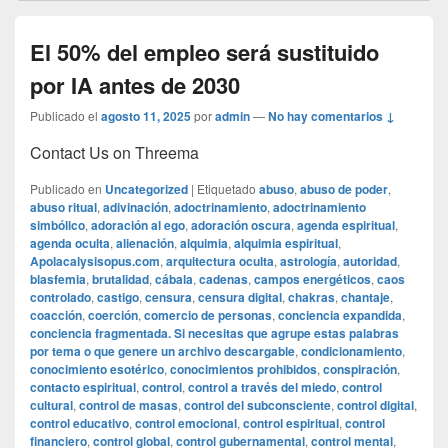
El 50% del empleo será sustituido
por IA antes de 2030
Publicado el
agosto 11, 2025
por
admin
—
No hay comentarios ↓
Contact Us on Threema
Publicado en
Uncategorized
|
Etiquetado
abuso
,
abuso de poder
,
abuso ritual
,
adivinación
,
adoctrinamiento
,
adoctrinamiento
simbólico
,
adoración al ego
,
adoración oscura
,
agenda espiritual
,
agenda oculta
,
alienación
,
alquimia
,
alquimia espiritual
,
Apolacalysisopus.com
,
arquitectura oculta
,
astrología
,
autoridad
,
blasfemia
,
brutalidad
,
cábala
,
cadenas
,
campos energéticos
,
caos
controlado
,
castigo
,
censura
,
censura digital
,
chakras
,
chantaje
,
coacción
,
coerción
,
comercio de personas
,
conciencia expandida
,
conciencia fragmentada. Si necesitas que agrupe estas palabras
por tema o que genere un archivo descargable
,
condicionamiento
,
conocimiento esotérico
,
conocimientos prohibidos
,
conspiración
,
contacto espiritual
,
control
,
control a través del miedo
,
control
cultural
,
control de masas
,
control del subconsciente
,
control digital
,
control educativo
,
control emocional
,
control espiritual
,
control
financiero
,
control global
,
control gubernamental
,
control mental
,