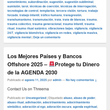
sometimiento
,
subordinación
,
sugestión
,
sugestión subliminal
,
sumisión
,
tarot
,
técnicas de coerción
,
técnicas de interrogación
,
tecnologías de control
,
templarios
,
tercera visión
,
tortura
,
trabajo
forzado
,
trabajo infantil
,
tráfico humano
,
transgresión
,
transhumanismo
,
transmutación
,
trata
,
trata de blancas
,
trauma
,
trauma colectivo
,
trauma generacional
,
trauma infantil
,
trauma
ritual
,
trauma ritual satánico
,
vibraciones bajas
,
vigilancia
,
vigilancia
24/7
,
vigilancia biométrica
,
vigilancia en redes
,
vigilancia masiva
,
vigilancia mental
|
Deja un comentario
Los Mejores Países y Bancos
Offshore 2025 –
Protege tu Dinero
de la AGENDA 2030
Publicado el
agosto 11, 2025
por
admin
—
No hay comentarios ↓
Contact Us on Threema
Publicado en
Uncategorized
|
Etiquetado
abuso
,
abuso de poder
,
abuso ritual
,
adivinación
,
adoctrinamiento
,
adoctrinamiento
simbólico
,
adoración al ego
,
adoración oscura
,
agenda espiritual
,