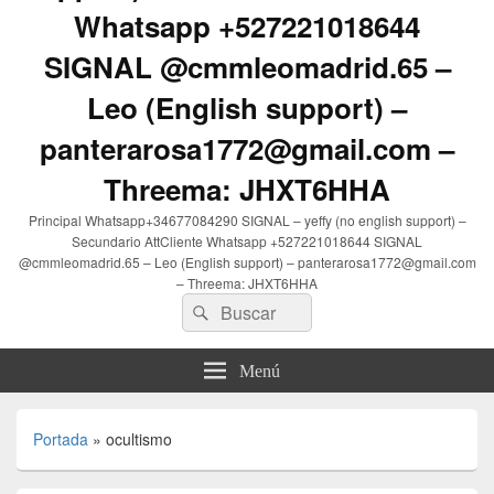
Whatsapp +527221018644
SIGNAL @cmmleomadrid.65 –
Leo (English support) –
panterarosa1772@gmail.com –
Threema: JHXT6HHA
Principal Whatsapp+34677084290 SIGNAL – yeffy (no english support) –
Secundario AttCliente Whatsapp +527221018644 SIGNAL
@cmmleomadrid.65 – Leo (English support) – panterarosa1772@gmail.com
– Threema: JHXT6HHA
Buscar
Buscar
por:
Menú
Portada
»
ocultismo