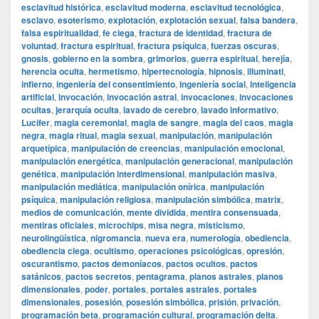
esclavitud histórica
,
esclavitud moderna
,
esclavitud tecnológica
,
esclavo
,
esoterismo
,
explotación
,
explotación sexual
,
falsa bandera
,
falsa espiritualidad
,
fe ciega
,
fractura de identidad
,
fractura de
voluntad
,
fractura espiritual
,
fractura psíquica
,
fuerzas oscuras
,
gnosis
,
gobierno en la sombra
,
grimorios
,
guerra espiritual
,
herejía
,
herencia oculta
,
hermetismo
,
hipertecnología
,
hipnosis
,
illuminati
,
infierno
,
ingeniería del consentimiento
,
ingeniería social
,
inteligencia
artificial
,
invocación
,
invocación astral
,
invocaciones
,
invocaciones
ocultas
,
jerarquía oculta
,
lavado de cerebro
,
lavado informativo
,
Lucifer
,
magia ceremonial
,
magia de sangre
,
magia del caos
,
magia
negra
,
magia ritual
,
magia sexual
,
manipulación
,
manipulación
arquetípica
,
manipulación de creencias
,
manipulación emocional
,
manipulación energética
,
manipulación generacional
,
manipulación
genética
,
manipulación interdimensional
,
manipulación masiva
,
manipulación mediática
,
manipulación onírica
,
manipulación
psíquica
,
manipulación religiosa
,
manipulación simbólica
,
matrix
,
medios de comunicación
,
mente dividida
,
mentira consensuada
,
mentiras oficiales
,
microchips
,
misa negra
,
misticismo
,
neurolingüística
,
nigromancia
,
nueva era
,
numerología
,
obediencia
,
obediencia ciega
,
ocultismo
,
operaciones psicológicas
,
opresión
,
oscurantismo
,
pactos demoníacos
,
pactos ocultos
,
pactos
satánicos
,
pactos secretos
,
pentagrama
,
planos astrales
,
planos
dimensionales
,
poder
,
portales
,
portales astrales
,
portales
dimensionales
,
posesión
,
posesión simbólica
,
prisión
,
privación
,
programación beta
,
programación cultural
,
programación delta
,