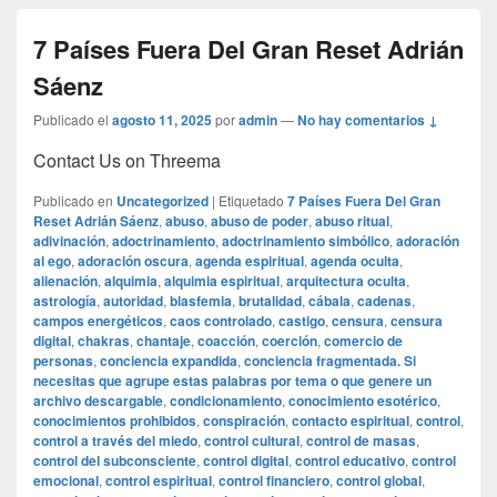
7 Países Fuera Del Gran Reset Adrián
Sáenz
Publicado el
agosto 11, 2025
por
admin
—
No hay comentarios ↓
Contact Us on Threema
Publicado en
Uncategorized
|
Etiquetado
7 Países Fuera Del Gran
Reset Adrián Sáenz
,
abuso
,
abuso de poder
,
abuso ritual
,
adivinación
,
adoctrinamiento
,
adoctrinamiento simbólico
,
adoración
al ego
,
adoración oscura
,
agenda espiritual
,
agenda oculta
,
alienación
,
alquimia
,
alquimia espiritual
,
arquitectura oculta
,
astrología
,
autoridad
,
blasfemia
,
brutalidad
,
cábala
,
cadenas
,
campos energéticos
,
caos controlado
,
castigo
,
censura
,
censura
digital
,
chakras
,
chantaje
,
coacción
,
coerción
,
comercio de
personas
,
conciencia expandida
,
conciencia fragmentada. Si
necesitas que agrupe estas palabras por tema o que genere un
archivo descargable
,
condicionamiento
,
conocimiento esotérico
,
conocimientos prohibidos
,
conspiración
,
contacto espiritual
,
control
,
control a través del miedo
,
control cultural
,
control de masas
,
control del subconsciente
,
control digital
,
control educativo
,
control
emocional
,
control espiritual
,
control financiero
,
control global
,