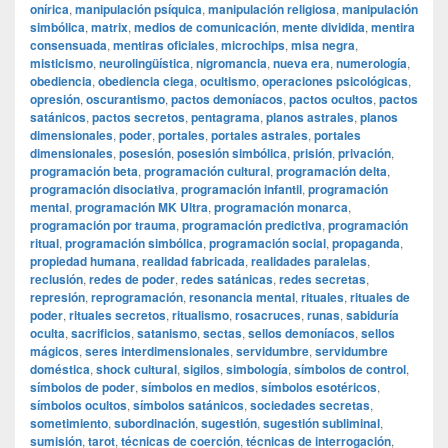
onírica
,
manipulación psíquica
,
manipulación religiosa
,
manipulación
simbólica
,
matrix
,
medios de comunicación
,
mente dividida
,
mentira
consensuada
,
mentiras oficiales
,
microchips
,
misa negra
,
misticismo
,
neurolingüística
,
nigromancia
,
nueva era
,
numerología
,
obediencia
,
obediencia ciega
,
ocultismo
,
operaciones psicológicas
,
opresión
,
oscurantismo
,
pactos demoníacos
,
pactos ocultos
,
pactos
satánicos
,
pactos secretos
,
pentagrama
,
planos astrales
,
planos
dimensionales
,
poder
,
portales
,
portales astrales
,
portales
dimensionales
,
posesión
,
posesión simbólica
,
prisión
,
privación
,
programación beta
,
programación cultural
,
programación delta
,
programación disociativa
,
programación infantil
,
programación
mental
,
programación MK Ultra
,
programación monarca
,
programación por trauma
,
programación predictiva
,
programación
ritual
,
programación simbólica
,
programación social
,
propaganda
,
propiedad humana
,
realidad fabricada
,
realidades paralelas
,
reclusión
,
redes de poder
,
redes satánicas
,
redes secretas
,
represión
,
reprogramación
,
resonancia mental
,
rituales
,
rituales de
poder
,
rituales secretos
,
ritualismo
,
rosacruces
,
runas
,
sabiduría
oculta
,
sacrificios
,
satanismo
,
sectas
,
sellos demoníacos
,
sellos
mágicos
,
seres interdimensionales
,
servidumbre
,
servidumbre
doméstica
,
shock cultural
,
sigilos
,
simbología
,
símbolos de control
,
símbolos de poder
,
símbolos en medios
,
símbolos esotéricos
,
símbolos ocultos
,
símbolos satánicos
,
sociedades secretas
,
sometimiento
,
subordinación
,
sugestión
,
sugestión subliminal
,
sumisión
,
tarot
,
técnicas de coerción
,
técnicas de interrogación
,