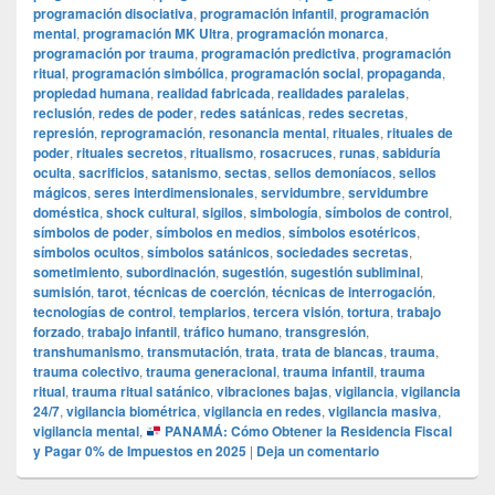
programación disociativa
,
programación infantil
,
programación
mental
,
programación MK Ultra
,
programación monarca
,
programación por trauma
,
programación predictiva
,
programación
ritual
,
programación simbólica
,
programación social
,
propaganda
,
propiedad humana
,
realidad fabricada
,
realidades paralelas
,
reclusión
,
redes de poder
,
redes satánicas
,
redes secretas
,
represión
,
reprogramación
,
resonancia mental
,
rituales
,
rituales de
poder
,
rituales secretos
,
ritualismo
,
rosacruces
,
runas
,
sabiduría
oculta
,
sacrificios
,
satanismo
,
sectas
,
sellos demoníacos
,
sellos
mágicos
,
seres interdimensionales
,
servidumbre
,
servidumbre
doméstica
,
shock cultural
,
sigilos
,
simbología
,
símbolos de control
,
símbolos de poder
,
símbolos en medios
,
símbolos esotéricos
,
símbolos ocultos
,
símbolos satánicos
,
sociedades secretas
,
sometimiento
,
subordinación
,
sugestión
,
sugestión subliminal
,
sumisión
,
tarot
,
técnicas de coerción
,
técnicas de interrogación
,
tecnologías de control
,
templarios
,
tercera visión
,
tortura
,
trabajo
forzado
,
trabajo infantil
,
tráfico humano
,
transgresión
,
transhumanismo
,
transmutación
,
trata
,
trata de blancas
,
trauma
,
trauma colectivo
,
trauma generacional
,
trauma infantil
,
trauma
ritual
,
trauma ritual satánico
,
vibraciones bajas
,
vigilancia
,
vigilancia
24/7
,
vigilancia biométrica
,
vigilancia en redes
,
vigilancia masiva
,
vigilancia mental
,
PANAMÁ: Cómo Obtener la Residencia Fiscal
y Pagar 0% de Impuestos en 2025
|
Deja un comentario