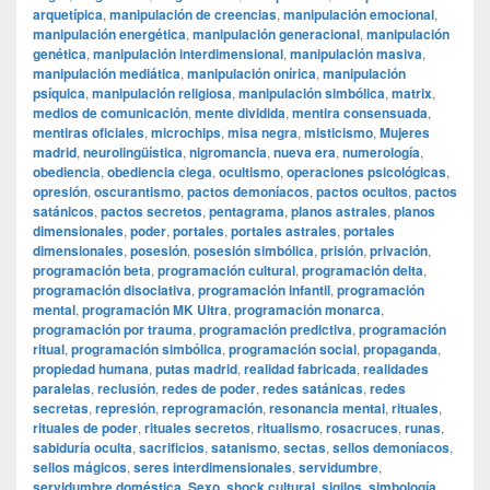
arquetípica
,
manipulación de creencias
,
manipulación emocional
,
manipulación energética
,
manipulación generacional
,
manipulación
genética
,
manipulación interdimensional
,
manipulación masiva
,
manipulación mediática
,
manipulación onírica
,
manipulación
psíquica
,
manipulación religiosa
,
manipulación simbólica
,
matrix
,
medios de comunicación
,
mente dividida
,
mentira consensuada
,
mentiras oficiales
,
microchips
,
misa negra
,
misticismo
,
Mujeres
madrid
,
neurolingüística
,
nigromancia
,
nueva era
,
numerología
,
obediencia
,
obediencia ciega
,
ocultismo
,
operaciones psicológicas
,
opresión
,
oscurantismo
,
pactos demoníacos
,
pactos ocultos
,
pactos
satánicos
,
pactos secretos
,
pentagrama
,
planos astrales
,
planos
dimensionales
,
poder
,
portales
,
portales astrales
,
portales
dimensionales
,
posesión
,
posesión simbólica
,
prisión
,
privación
,
programación beta
,
programación cultural
,
programación delta
,
programación disociativa
,
programación infantil
,
programación
mental
,
programación MK Ultra
,
programación monarca
,
programación por trauma
,
programación predictiva
,
programación
ritual
,
programación simbólica
,
programación social
,
propaganda
,
propiedad humana
,
putas madrid
,
realidad fabricada
,
realidades
paralelas
,
reclusión
,
redes de poder
,
redes satánicas
,
redes
secretas
,
represión
,
reprogramación
,
resonancia mental
,
rituales
,
rituales de poder
,
rituales secretos
,
ritualismo
,
rosacruces
,
runas
,
sabiduría oculta
,
sacrificios
,
satanismo
,
sectas
,
sellos demoníacos
,
sellos mágicos
,
seres interdimensionales
,
servidumbre
,
servidumbre doméstica
,
Sexo
,
shock cultural
,
sigilos
,
simbología
,