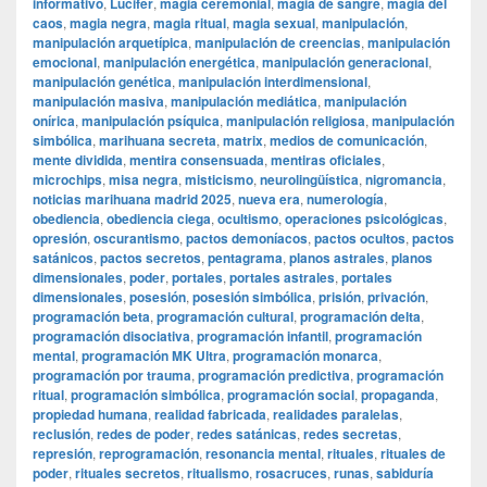
informativo
,
Lucifer
,
magia ceremonial
,
magia de sangre
,
magia del
caos
,
magia negra
,
magia ritual
,
magia sexual
,
manipulación
,
manipulación arquetípica
,
manipulación de creencias
,
manipulación
emocional
,
manipulación energética
,
manipulación generacional
,
manipulación genética
,
manipulación interdimensional
,
manipulación masiva
,
manipulación mediática
,
manipulación
onírica
,
manipulación psíquica
,
manipulación religiosa
,
manipulación
simbólica
,
marihuana secreta
,
matrix
,
medios de comunicación
,
mente dividida
,
mentira consensuada
,
mentiras oficiales
,
microchips
,
misa negra
,
misticismo
,
neurolingüística
,
nigromancia
,
noticias marihuana madrid 2025
,
nueva era
,
numerología
,
obediencia
,
obediencia ciega
,
ocultismo
,
operaciones psicológicas
,
opresión
,
oscurantismo
,
pactos demoníacos
,
pactos ocultos
,
pactos
satánicos
,
pactos secretos
,
pentagrama
,
planos astrales
,
planos
dimensionales
,
poder
,
portales
,
portales astrales
,
portales
dimensionales
,
posesión
,
posesión simbólica
,
prisión
,
privación
,
programación beta
,
programación cultural
,
programación delta
,
programación disociativa
,
programación infantil
,
programación
mental
,
programación MK Ultra
,
programación monarca
,
programación por trauma
,
programación predictiva
,
programación
ritual
,
programación simbólica
,
programación social
,
propaganda
,
propiedad humana
,
realidad fabricada
,
realidades paralelas
,
reclusión
,
redes de poder
,
redes satánicas
,
redes secretas
,
represión
,
reprogramación
,
resonancia mental
,
rituales
,
rituales de
poder
,
rituales secretos
,
ritualismo
,
rosacruces
,
runas
,
sabiduría