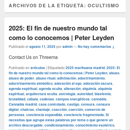
ARCHIVOS DE LA ETIQUETA:
OCULTISMO
2025: El fin de nuestro mundo tal
como lo conocemos | Peter Leyden
Publicado el
agosto 11, 2025
por
admin
—
No hay comentarios ↓
Contact Us on Threema
Publicado en
articulos
|
Etiquetado
2025 marihuana madrid
,
2025: El
fin de nuestro mundo tal como lo conocemos | Peter Leyden
,
abuso
,
abuso de poder
,
abuso ritual
,
adivinación
,
adoctrinamiento
,
adoctrinamiento simbólico
,
adoración al ego
,
adoración oscura
,
agenda espiritual
,
agenda oculta
,
alienación
,
alquimia
,
alquimia
espiritual
,
arquitectura oculta
,
astrología
,
autoridad
,
blasfemia
,
brutalidad
,
cábala
,
cadenas
,
campos energéticos
,
cannabis
,
Cannabis madrid
,
caos controlado
,
castigo
,
censura
,
censura
digital
,
chakras
,
chantaje
,
coacción
,
coerción
,
comercio de
personas
,
conciencia expandida
,
conciencia fragmentada. Si
necesitas que agrupe estas palabras por tema o que genere un
archivo descargable
,
condicionamiento
,
conocimiento esotérico
,