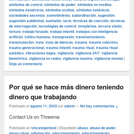
símbolos de control
,
símbolos de poder
,
símbolos en medios
,
símbolos esotéricos
,
símbolos ocultos
,
símbolos satánicos
,
sociedades secretas
,
sometimiento
,
subordinación
,
sugestión
,
sugestión subliminal
,
sumisión
,
tarot
,
técnicas de coerción
,
técnicas
de interrogación
,
tecnologías de control
,
templarios
,
tercera visión
,
tortura
,
trabajo forzado
,
trabajo infantil
,
trabajos con inteligencia
artificial
,
tráfico humano
,
transgresión
,
transhumanismo
,
transmutación
,
trata
,
trata de blancas
,
trauma
,
trauma colectivo
,
trauma generacional
,
trauma infantil
,
trauma ritual
,
trauma ritual
satánico
,
vibraciones bajas
,
vigilancia
,
vigilancia 24/7
,
vigilancia
biométrica
,
vigilancia en redes
,
vigilancia masiva
,
vigilancia mental
|
Deja un comentario
Por qué se hace más dinero teniendo
dinero que trabajando
Publicado el
agosto 11, 2025
por
admin
—
No hay comentarios ↓
Contact Us on Threema
Publicado en
Uncategorized
|
Etiquetado
abuso
,
abuso de poder
,
abuso ritual
,
adivinación
,
adoctrinamiento
,
adoctrinamiento