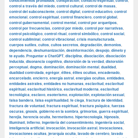
conocimientos prohibidos
,
conspiración
,
contacto espiritual
,
control
,
control a través del miedo
,
control cultural
,
control de masas
,
control del subconsciente
,
control digital
,
control educativo
,
control
emocional
,
control espiritual
,
control financiero
,
control global
,
control gubernamental
,
control mental
,
control por arquetipos
,
control por frecuencias
,
control por miedo
,
control por narrativas
,
control psicológico
,
control ritual
,
control simbólico
,
control social
,
control subliminal
,
control vibracional
,
crisis manufacturada
,
cuerpos sutiles
,
cultos
,
cultos secretos
,
degradación
,
demonios
,
dependencia
,
deshumanización
,
desinformación
,
despojo
,
dímelo y
te ayudo. Preguntar a ChatGPT
,
disciplina
,
disociación
,
disociación
inducida
,
disonancia cognitiva
,
distorsión de la verdad
,
distorsión
perceptual
,
dogma
,
dominación
,
dominación mental
,
dualidad
,
dualidad controlada
,
egrégor
,
élites
,
élites ocultas
,
encadenado
,
encarcelado
,
encierro
,
energía astral
,
energías ocultas
,
entidades
,
entidades astrales
,
entidades no humanas
,
esclavitud
,
esclavitud
espiritual
,
esclavitud histórica
,
esclavitud moderna
,
esclavitud
tecnológica
,
esclavo
,
esoterismo
,
explotación
,
explotación sexual
,
falsa bandera
,
falsa espiritualidad
,
fe ciega
,
fractura de identidad
,
fractura de voluntad
,
fractura espiritual
,
fractura psíquica
,
fuerzas
oscuras
,
gnosis
,
gobierno en la sombra
,
grimorios
,
guerra espiritual
,
herejía
,
herencia oculta
,
hermetismo
,
hipertecnología
,
hipnosis
,
illuminati
,
infierno
,
ingeniería del consentimiento
,
ingeniería social
,
inteligencia artificial
,
invocación
,
invocación astral
,
invocaciones
,
invocaciones ocultas
,
jerarquía oculta
,
lavado de cerebro
,
lavado