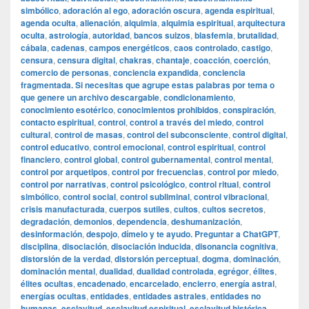
simbólico
,
adoración al ego
,
adoración oscura
,
agenda espiritual
,
agenda oculta
,
alienación
,
alquimia
,
alquimia espiritual
,
arquitectura
oculta
,
astrología
,
autoridad
,
bancos suizos
,
blasfemia
,
brutalidad
,
cábala
,
cadenas
,
campos energéticos
,
caos controlado
,
castigo
,
censura
,
censura digital
,
chakras
,
chantaje
,
coacción
,
coerción
,
comercio de personas
,
conciencia expandida
,
conciencia
fragmentada. Si necesitas que agrupe estas palabras por tema o
que genere un archivo descargable
,
condicionamiento
,
conocimiento esotérico
,
conocimientos prohibidos
,
conspiración
,
contacto espiritual
,
control
,
control a través del miedo
,
control
cultural
,
control de masas
,
control del subconsciente
,
control digital
,
control educativo
,
control emocional
,
control espiritual
,
control
financiero
,
control global
,
control gubernamental
,
control mental
,
control por arquetipos
,
control por frecuencias
,
control por miedo
,
control por narrativas
,
control psicológico
,
control ritual
,
control
simbólico
,
control social
,
control subliminal
,
control vibracional
,
crisis manufacturada
,
cuerpos sutiles
,
cultos
,
cultos secretos
,
degradación
,
demonios
,
dependencia
,
deshumanización
,
desinformación
,
despojo
,
dímelo y te ayudo. Preguntar a ChatGPT
,
disciplina
,
disociación
,
disociación inducida
,
disonancia cognitiva
,
distorsión de la verdad
,
distorsión perceptual
,
dogma
,
dominación
,
dominación mental
,
dualidad
,
dualidad controlada
,
egrégor
,
élites
,
élites ocultas
,
encadenado
,
encarcelado
,
encierro
,
energía astral
,
energías ocultas
,
entidades
,
entidades astrales
,
entidades no
humanas
,
esclavitud
,
esclavitud espiritual
,
esclavitud histórica
,