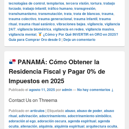
tecnologías de control
,
templarios
,
tercera visión
,
tortura
,
trabajo
forzado
,
trabajo infantil
,
tráfico humano
,
transgresión
,
transhumanismo
,
transmutación
,
trata
,
trata de blancas
,
trauma
,
trauma colectivo
,
trauma generacional
,
trauma infantil
,
trauma
ritual
,
trauma ritual satánico
,
vibraciones bajas
,
vigilancia
,
vigilancia
24/7
,
vigilancia biométrica
,
vigilancia en redes
,
vigilancia masiva
,
vigilancia mental
,
¿Cómo y Por Qué INVERTIR en ORO en 2025?
Guía para Comprar Oro desde 0
|
Deja un comentario
PANAMÁ: Cómo Obtener la
Residencia Fiscal y Pagar 0% de
Impuestos en 2025
Publicado el
agosto 11, 2025
por
admin
—
No hay comentarios ↓
Contact Us on Threema
Publicado en
articulos
|
Etiquetado
abuso
,
abuso de poder
,
abuso
ritual
,
adivinación
,
adoctrinamiento
,
adoctrinamiento simbólico
,
adoración al ego
,
adoración oscura
,
agenda espiritual
,
agenda
oculta
,
alienación
,
alquimia
,
alquimia espiritual
,
arquitectura oculta
,