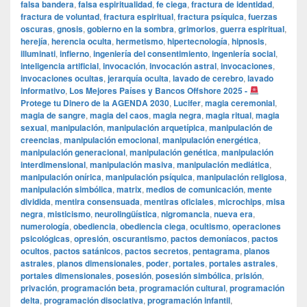
falsa bandera
,
falsa espiritualidad
,
fe ciega
,
fractura de identidad
,
fractura de voluntad
,
fractura espiritual
,
fractura psíquica
,
fuerzas
oscuras
,
gnosis
,
gobierno en la sombra
,
grimorios
,
guerra espiritual
,
herejía
,
herencia oculta
,
hermetismo
,
hipertecnología
,
hipnosis
,
illuminati
,
infierno
,
ingeniería del consentimiento
,
ingeniería social
,
inteligencia artificial
,
invocación
,
invocación astral
,
invocaciones
,
invocaciones ocultas
,
jerarquía oculta
,
lavado de cerebro
,
lavado
informativo
,
Los Mejores Países y Bancos Offshore 2025 -
Protege tu Dinero de la AGENDA 2030
,
Lucifer
,
magia ceremonial
,
magia de sangre
,
magia del caos
,
magia negra
,
magia ritual
,
magia
sexual
,
manipulación
,
manipulación arquetípica
,
manipulación de
creencias
,
manipulación emocional
,
manipulación energética
,
manipulación generacional
,
manipulación genética
,
manipulación
interdimensional
,
manipulación masiva
,
manipulación mediática
,
manipulación onírica
,
manipulación psíquica
,
manipulación religiosa
,
manipulación simbólica
,
matrix
,
medios de comunicación
,
mente
dividida
,
mentira consensuada
,
mentiras oficiales
,
microchips
,
misa
negra
,
misticismo
,
neurolingüística
,
nigromancia
,
nueva era
,
numerología
,
obediencia
,
obediencia ciega
,
ocultismo
,
operaciones
psicológicas
,
opresión
,
oscurantismo
,
pactos demoníacos
,
pactos
ocultos
,
pactos satánicos
,
pactos secretos
,
pentagrama
,
planos
astrales
,
planos dimensionales
,
poder
,
portales
,
portales astrales
,
portales dimensionales
,
posesión
,
posesión simbólica
,
prisión
,
privación
,
programación beta
,
programación cultural
,
programación
delta
,
programación disociativa
,
programación infantil
,