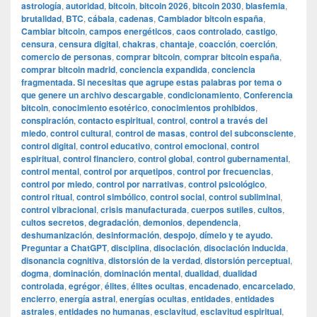
astrología
,
autoridad
,
bitcoin
,
bitcoin 2026
,
bitcoin 2030
,
blasfemia
,
brutalidad
,
BTC
,
cábala
,
cadenas
,
Cambiador bitcoin españa
,
Cambiar bitcoin
,
campos energéticos
,
caos controlado
,
castigo
,
censura
,
censura digital
,
chakras
,
chantaje
,
coacción
,
coerción
,
comercio de personas
,
comprar bitcoin
,
comprar bitcoin españa
,
comprar bitcoin madrid
,
conciencia expandida
,
conciencia
fragmentada. Si necesitas que agrupe estas palabras por tema o
que genere un archivo descargable
,
condicionamiento
,
Conferencia
bitcoin
,
conocimiento esotérico
,
conocimientos prohibidos
,
conspiración
,
contacto espiritual
,
control
,
control a través del
miedo
,
control cultural
,
control de masas
,
control del subconsciente
,
control digital
,
control educativo
,
control emocional
,
control
espiritual
,
control financiero
,
control global
,
control gubernamental
,
control mental
,
control por arquetipos
,
control por frecuencias
,
control por miedo
,
control por narrativas
,
control psicológico
,
control ritual
,
control simbólico
,
control social
,
control subliminal
,
control vibracional
,
crisis manufacturada
,
cuerpos sutiles
,
cultos
,
cultos secretos
,
degradación
,
demonios
,
dependencia
,
deshumanización
,
desinformación
,
despojo
,
dímelo y te ayudo.
Preguntar a ChatGPT
,
disciplina
,
disociación
,
disociación inducida
,
disonancia cognitiva
,
distorsión de la verdad
,
distorsión perceptual
,
dogma
,
dominación
,
dominación mental
,
dualidad
,
dualidad
controlada
,
egrégor
,
élites
,
élites ocultas
,
encadenado
,
encarcelado
,
encierro
,
energía astral
,
energías ocultas
,
entidades
,
entidades
astrales
,
entidades no humanas
,
esclavitud
,
esclavitud espiritual
,