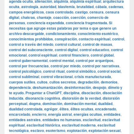
agenda oculta
,
alienación
,
alquimia
,
alquimia espiritual
,
arquitectura
oculta
,
astrología
,
autoridad
,
blasfemia
,
brutalidad
,
cábala
,
cadenas
,
campos energéticos
,
caos controlado
,
castigo
,
censura
,
censura
digital
,
chakras
,
chantaje
,
coacción
,
coerción
,
comercio de
personas
,
conciencia expandida
,
conciencia fragmentada. Si
necesitas que agrupe estas palabras por tema o que genere un
archivo descargable
,
condicionamiento
,
conocimiento esotérico
,
conocimientos prohibidos
,
conspiración
,
contacto espiritual
,
control
,
control a través del miedo
,
control cultural
,
control de masas
,
control del subconsciente
,
control digital
,
control educativo
,
control
emocional
,
control espiritual
,
control financiero
,
control global
,
control gubernamental
,
control mental
,
control por arquetipos
,
control por frecuencias
,
control por miedo
,
control por narrativas
,
control psicológico
,
control ritual
,
control simbólico
,
control social
,
control subliminal
,
control vibracional
,
crisis manufacturada
,
cuerpos sutiles
,
cultos
,
cultos secretos
,
degradación
,
demonios
,
dependencia
,
deshumanización
,
desinformación
,
despojo
,
dímelo y
te ayudo. Preguntar a ChatGPT
,
disciplina
,
disociación
,
disociación
inducida
,
disonancia cognitiva
,
distorsión de la verdad
,
distorsión
perceptual
,
dogma
,
dominación
,
dominación mental
,
dualidad
,
dualidad controlada
,
egrégor
,
élites
,
élites ocultas
,
encadenado
,
encarcelado
,
encierro
,
energía astral
,
energías ocultas
,
entidades
,
entidades astrales
,
entidades no humanas
,
esclavitud
,
esclavitud
espiritual
,
esclavitud histórica
,
esclavitud moderna
,
esclavitud
tecnológica
,
esclavo
,
esoterismo
,
explotación
,
explotación sexual
,