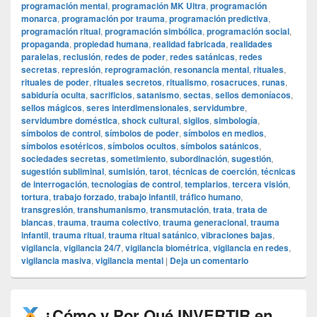
programación mental
,
programación MK Ultra
,
programación
monarca
,
programación por trauma
,
programación predictiva
,
programación ritual
,
programación simbólica
,
programación social
,
propaganda
,
propiedad humana
,
realidad fabricada
,
realidades
paralelas
,
reclusión
,
redes de poder
,
redes satánicas
,
redes
secretas
,
represión
,
reprogramación
,
resonancia mental
,
rituales
,
rituales de poder
,
rituales secretos
,
ritualismo
,
rosacruces
,
runas
,
sabiduría oculta
,
sacrificios
,
satanismo
,
sectas
,
sellos demoníacos
,
sellos mágicos
,
seres interdimensionales
,
servidumbre
,
servidumbre doméstica
,
shock cultural
,
sigilos
,
simbología
,
símbolos de control
,
símbolos de poder
,
símbolos en medios
,
símbolos esotéricos
,
símbolos ocultos
,
símbolos satánicos
,
sociedades secretas
,
sometimiento
,
subordinación
,
sugestión
,
sugestión subliminal
,
sumisión
,
tarot
,
técnicas de coerción
,
técnicas
de interrogación
,
tecnologías de control
,
templarios
,
tercera visión
,
tortura
,
trabajo forzado
,
trabajo infantil
,
tráfico humano
,
transgresión
,
transhumanismo
,
transmutación
,
trata
,
trata de
blancas
,
trauma
,
trauma colectivo
,
trauma generacional
,
trauma
infantil
,
trauma ritual
,
trauma ritual satánico
,
vibraciones bajas
,
vigilancia
,
vigilancia 24/7
,
vigilancia biométrica
,
vigilancia en redes
,
vigilancia masiva
,
vigilancia mental
|
Deja un comentario
¿Cómo y Por Qué INVERTIR en