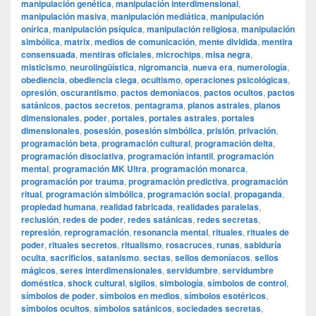
manipulación genética
,
manipulación interdimensional
,
manipulación masiva
,
manipulación mediática
,
manipulación
onírica
,
manipulación psíquica
,
manipulación religiosa
,
manipulación
simbólica
,
matrix
,
medios de comunicación
,
mente dividida
,
mentira
consensuada
,
mentiras oficiales
,
microchips
,
misa negra
,
misticismo
,
neurolingüística
,
nigromancia
,
nueva era
,
numerología
,
obediencia
,
obediencia ciega
,
ocultismo
,
operaciones psicológicas
,
opresión
,
oscurantismo
,
pactos demoníacos
,
pactos ocultos
,
pactos
satánicos
,
pactos secretos
,
pentagrama
,
planos astrales
,
planos
dimensionales
,
poder
,
portales
,
portales astrales
,
portales
dimensionales
,
posesión
,
posesión simbólica
,
prisión
,
privación
,
programación beta
,
programación cultural
,
programación delta
,
programación disociativa
,
programación infantil
,
programación
mental
,
programación MK Ultra
,
programación monarca
,
programación por trauma
,
programación predictiva
,
programación
ritual
,
programación simbólica
,
programación social
,
propaganda
,
propiedad humana
,
realidad fabricada
,
realidades paralelas
,
reclusión
,
redes de poder
,
redes satánicas
,
redes secretas
,
represión
,
reprogramación
,
resonancia mental
,
rituales
,
rituales de
poder
,
rituales secretos
,
ritualismo
,
rosacruces
,
runas
,
sabiduría
oculta
,
sacrificios
,
satanismo
,
sectas
,
sellos demoníacos
,
sellos
mágicos
,
seres interdimensionales
,
servidumbre
,
servidumbre
doméstica
,
shock cultural
,
sigilos
,
simbología
,
símbolos de control
,
símbolos de poder
,
símbolos en medios
,
símbolos esotéricos
,
símbolos ocultos
,
símbolos satánicos
,
sociedades secretas
,