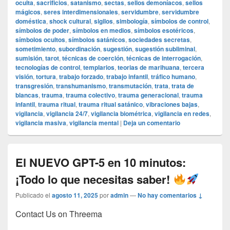
oculta
,
sacrificios
,
satanismo
,
sectas
,
sellos demoníacos
,
sellos
mágicos
,
seres interdimensionales
,
servidumbre
,
servidumbre
doméstica
,
shock cultural
,
sigilos
,
simbología
,
símbolos de control
,
símbolos de poder
,
símbolos en medios
,
símbolos esotéricos
,
símbolos ocultos
,
símbolos satánicos
,
sociedades secretas
,
sometimiento
,
subordinación
,
sugestión
,
sugestión subliminal
,
sumisión
,
tarot
,
técnicas de coerción
,
técnicas de interrogación
,
tecnologías de control
,
templarios
,
teorias de marihuana
,
tercera
visión
,
tortura
,
trabajo forzado
,
trabajo infantil
,
tráfico humano
,
transgresión
,
transhumanismo
,
transmutación
,
trata
,
trata de
blancas
,
trauma
,
trauma colectivo
,
trauma generacional
,
trauma
infantil
,
trauma ritual
,
trauma ritual satánico
,
vibraciones bajas
,
vigilancia
,
vigilancia 24/7
,
vigilancia biométrica
,
vigilancia en redes
,
vigilancia masiva
,
vigilancia mental
|
Deja un comentario
El NUEVO GPT-5 en 10 minutos:
¡Todo lo que necesitas saber!
Publicado el
agosto 11, 2025
por
admin
—
No hay comentarios ↓
Contact Us on Threema