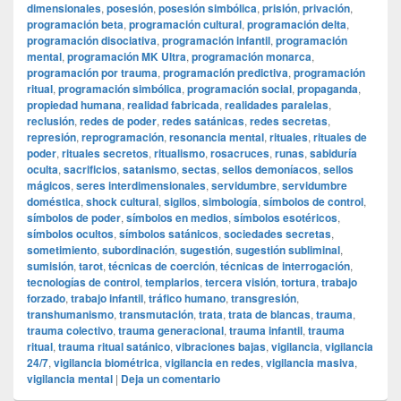
dimensionales
,
posesión
,
posesión simbólica
,
prisión
,
privación
,
programación beta
,
programación cultural
,
programación delta
,
programación disociativa
,
programación infantil
,
programación
mental
,
programación MK Ultra
,
programación monarca
,
programación por trauma
,
programación predictiva
,
programación
ritual
,
programación simbólica
,
programación social
,
propaganda
,
propiedad humana
,
realidad fabricada
,
realidades paralelas
,
reclusión
,
redes de poder
,
redes satánicas
,
redes secretas
,
represión
,
reprogramación
,
resonancia mental
,
rituales
,
rituales de
poder
,
rituales secretos
,
ritualismo
,
rosacruces
,
runas
,
sabiduría
oculta
,
sacrificios
,
satanismo
,
sectas
,
sellos demoníacos
,
sellos
mágicos
,
seres interdimensionales
,
servidumbre
,
servidumbre
doméstica
,
shock cultural
,
sigilos
,
simbología
,
símbolos de control
,
símbolos de poder
,
símbolos en medios
,
símbolos esotéricos
,
símbolos ocultos
,
símbolos satánicos
,
sociedades secretas
,
sometimiento
,
subordinación
,
sugestión
,
sugestión subliminal
,
sumisión
,
tarot
,
técnicas de coerción
,
técnicas de interrogación
,
tecnologías de control
,
templarios
,
tercera visión
,
tortura
,
trabajo
forzado
,
trabajo infantil
,
tráfico humano
,
transgresión
,
transhumanismo
,
transmutación
,
trata
,
trata de blancas
,
trauma
,
trauma colectivo
,
trauma generacional
,
trauma infantil
,
trauma
ritual
,
trauma ritual satánico
,
vibraciones bajas
,
vigilancia
,
vigilancia
24/7
,
vigilancia biométrica
,
vigilancia en redes
,
vigilancia masiva
,
vigilancia mental
|
Deja un comentario