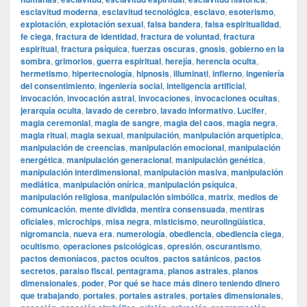
esclavitud moderna
,
esclavitud tecnológica
,
esclavo
,
esoterismo
,
explotación
,
explotación sexual
,
falsa bandera
,
falsa espiritualidad
,
fe ciega
,
fractura de identidad
,
fractura de voluntad
,
fractura
espiritual
,
fractura psíquica
,
fuerzas oscuras
,
gnosis
,
gobierno en la
sombra
,
grimorios
,
guerra espiritual
,
herejía
,
herencia oculta
,
hermetismo
,
hipertecnología
,
hipnosis
,
illuminati
,
infierno
,
ingeniería
del consentimiento
,
ingeniería social
,
inteligencia artificial
,
invocación
,
invocación astral
,
invocaciones
,
invocaciones ocultas
,
jerarquía oculta
,
lavado de cerebro
,
lavado informativo
,
Lucifer
,
magia ceremonial
,
magia de sangre
,
magia del caos
,
magia negra
,
magia ritual
,
magia sexual
,
manipulación
,
manipulación arquetípica
,
manipulación de creencias
,
manipulación emocional
,
manipulación
energética
,
manipulación generacional
,
manipulación genética
,
manipulación interdimensional
,
manipulación masiva
,
manipulación
mediática
,
manipulación onírica
,
manipulación psíquica
,
manipulación religiosa
,
manipulación simbólica
,
matrix
,
medios de
comunicación
,
mente dividida
,
mentira consensuada
,
mentiras
oficiales
,
microchips
,
misa negra
,
misticismo
,
neurolingüística
,
nigromancia
,
nueva era
,
numerología
,
obediencia
,
obediencia ciega
,
ocultismo
,
operaciones psicológicas
,
opresión
,
oscurantismo
,
pactos demoníacos
,
pactos ocultos
,
pactos satánicos
,
pactos
secretos
,
paraiso fiscal
,
pentagrama
,
planos astrales
,
planos
dimensionales
,
poder
,
Por qué se hace más dinero teniendo dinero
que trabajando
,
portales
,
portales astrales
,
portales dimensionales
,