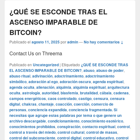
¿QUÉ SE ESCONDE TRAS EL
ASCENSO IMPARABLE DE
BITCOIN?
Publicado el
agosto 11, 2025
por
admin
—
No hay comentarios ↓
Contact Us on Threema
Publicado en
Uncategorized
|
Etiquetado
¿QUÉ SE ESCONDE TRAS
EL ASCENSO IMPARABLE DE BITCOIN?
,
abuso
,
abuso de poder
,
abuso ritual
,
adivinación
,
adoctrinamiento
,
adoctrinamiento
simbólico
,
adoración al ego
,
adoración oscura
,
agenda espiritual
,
agenda oculta
,
alienación
,
alquimia
,
alquimia espiritual
,
arquitectura
oculta
,
astrología
,
autoridad
,
blasfemia
,
brutalidad
,
cábala
,
cadenas
,
campos energéticos
,
caos controlado
,
castigo
,
censura
,
censura
digital
,
chakras
,
chantaje
,
coacción
,
coerción
,
comercio de
personas
,
conciencia expandida
,
conciencia fragmentada. Si
necesitas que agrupe estas palabras por tema o que genere un
archivo descargable
,
condicionamiento
,
conocimiento esotérico
,
conocimientos prohibidos
,
conspiración
,
contacto espiritual
,
control
,
control a través del miedo
,
control cultural
,
control de masas
,
control del subconsciente
,
control digital
,
control educativo
,
control