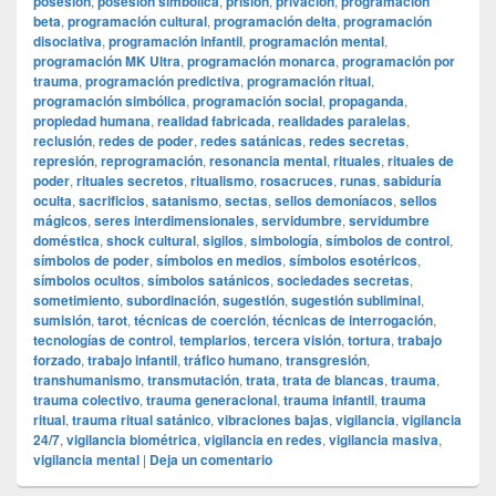
posesión
,
posesión simbólica
,
prisión
,
privación
,
programación
beta
,
programación cultural
,
programación delta
,
programación
disociativa
,
programación infantil
,
programación mental
,
programación MK Ultra
,
programación monarca
,
programación por
trauma
,
programación predictiva
,
programación ritual
,
programación simbólica
,
programación social
,
propaganda
,
propiedad humana
,
realidad fabricada
,
realidades paralelas
,
reclusión
,
redes de poder
,
redes satánicas
,
redes secretas
,
represión
,
reprogramación
,
resonancia mental
,
rituales
,
rituales de
poder
,
rituales secretos
,
ritualismo
,
rosacruces
,
runas
,
sabiduría
oculta
,
sacrificios
,
satanismo
,
sectas
,
sellos demoníacos
,
sellos
mágicos
,
seres interdimensionales
,
servidumbre
,
servidumbre
doméstica
,
shock cultural
,
sigilos
,
simbología
,
símbolos de control
,
símbolos de poder
,
símbolos en medios
,
símbolos esotéricos
,
símbolos ocultos
,
símbolos satánicos
,
sociedades secretas
,
sometimiento
,
subordinación
,
sugestión
,
sugestión subliminal
,
sumisión
,
tarot
,
técnicas de coerción
,
técnicas de interrogación
,
tecnologías de control
,
templarios
,
tercera visión
,
tortura
,
trabajo
forzado
,
trabajo infantil
,
tráfico humano
,
transgresión
,
transhumanismo
,
transmutación
,
trata
,
trata de blancas
,
trauma
,
trauma colectivo
,
trauma generacional
,
trauma infantil
,
trauma
ritual
,
trauma ritual satánico
,
vibraciones bajas
,
vigilancia
,
vigilancia
24/7
,
vigilancia biométrica
,
vigilancia en redes
,
vigilancia masiva
,
vigilancia mental
|
Deja un comentario