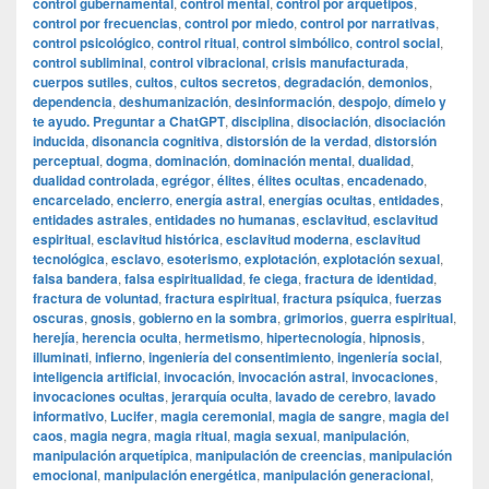
control gubernamental
,
control mental
,
control por arquetipos
,
control por frecuencias
,
control por miedo
,
control por narrativas
,
control psicológico
,
control ritual
,
control simbólico
,
control social
,
control subliminal
,
control vibracional
,
crisis manufacturada
,
cuerpos sutiles
,
cultos
,
cultos secretos
,
degradación
,
demonios
,
dependencia
,
deshumanización
,
desinformación
,
despojo
,
dímelo y
te ayudo. Preguntar a ChatGPT
,
disciplina
,
disociación
,
disociación
inducida
,
disonancia cognitiva
,
distorsión de la verdad
,
distorsión
perceptual
,
dogma
,
dominación
,
dominación mental
,
dualidad
,
dualidad controlada
,
egrégor
,
élites
,
élites ocultas
,
encadenado
,
encarcelado
,
encierro
,
energía astral
,
energías ocultas
,
entidades
,
entidades astrales
,
entidades no humanas
,
esclavitud
,
esclavitud
espiritual
,
esclavitud histórica
,
esclavitud moderna
,
esclavitud
tecnológica
,
esclavo
,
esoterismo
,
explotación
,
explotación sexual
,
falsa bandera
,
falsa espiritualidad
,
fe ciega
,
fractura de identidad
,
fractura de voluntad
,
fractura espiritual
,
fractura psíquica
,
fuerzas
oscuras
,
gnosis
,
gobierno en la sombra
,
grimorios
,
guerra espiritual
,
herejía
,
herencia oculta
,
hermetismo
,
hipertecnología
,
hipnosis
,
illuminati
,
infierno
,
ingeniería del consentimiento
,
ingeniería social
,
inteligencia artificial
,
invocación
,
invocación astral
,
invocaciones
,
invocaciones ocultas
,
jerarquía oculta
,
lavado de cerebro
,
lavado
informativo
,
Lucifer
,
magia ceremonial
,
magia de sangre
,
magia del
caos
,
magia negra
,
magia ritual
,
magia sexual
,
manipulación
,
manipulación arquetípica
,
manipulación de creencias
,
manipulación
emocional
,
manipulación energética
,
manipulación generacional
,