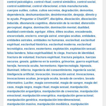
control psicológico
,
control ritual
,
control simbólico
,
control social
,
control subliminal
,
control vibracional
,
crisis manufacturada
,
cuerpos sutiles
,
cultos
,
cultos secretos
,
degradación
,
demonios
,
dependencia
,
deshumanización
,
desinformación
,
despojo
,
dímelo y
te ayudo. Preguntar a ChatGPT
,
disciplina
,
disociación
,
disociación
inducida
,
disonancia cognitiva
,
distorsión de la verdad
,
distorsión
perceptual
,
dogma
,
dominación
,
dominación mental
,
dualidad
,
dualidad controlada
,
egrégor
,
élites
,
élites ocultas
,
encadenado
,
encarcelado
,
encierro
,
energía astral
,
energías ocultas
,
entidades
,
entidades astrales
,
entidades no humanas
,
esclavitud
,
esclavitud
espiritual
,
esclavitud histórica
,
esclavitud moderna
,
esclavitud
tecnológica
,
esclavo
,
esoterismo
,
explotación
,
explotación sexual
,
falsa bandera
,
falsa espiritualidad
,
fe ciega
,
fractura de identidad
,
fractura de voluntad
,
fractura espiritual
,
fractura psíquica
,
fuerzas
oscuras
,
gnosis
,
gobierno en la sombra
,
grimorios
,
guerra espiritual
,
herejía
,
herencia oculta
,
hermetismo
,
hipertecnología
,
hipnosis
,
illuminati
,
infierno
,
ingeniería del consentimiento
,
ingeniería social
,
inteligencia artificial
,
invocación
,
invocación astral
,
invocaciones
,
invocaciones ocultas
,
jerarquía oculta
,
lavado de cerebro
,
lavado
informativo
,
Lucifer
,
magia ceremonial
,
magia de sangre
,
magia del
caos
,
magia negra
,
magia ritual
,
magia sexual
,
manipulación
,
manipulación arquetípica
,
manipulación de creencias
,
manipulación
emocional
,
manipulación energética
,
manipulación generacional
,
manipulación genética
,
manipulación interdimensional
,
manipulación masiva
,
manipulación mediática
,
manipulación