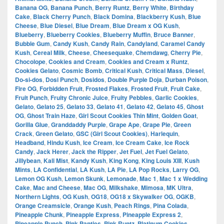
Banana OG
,
Banana Punch
,
Berry Runtz
,
Berry White
,
Birthday
Cake
,
Black Cherry Punch
,
Black Domina
,
Blackberry Kush
,
Blue
Cheese
,
Blue Diesel
,
Blue Dream
,
Blue Dream x OG Kush
,
Blueberry
,
Blueberry Cookies
,
Blueberry Muffin
,
Bruce Banner
,
Bubble Gum
,
Candy Kush
,
Candy Rain
,
Candyland
,
Caramel Candy
Kush
,
Cereal Milk
,
Cheese
,
Cheesequake
,
Chemdawg
,
Cherry Pie
,
Chocolope
,
Cookies and Cream
,
Cookies and Cream x Runtz
,
Cookies Gelato
,
Cosmic Bomb
,
Critical Kush
,
Critical Mass
,
Diesel
,
Do-si-dos
,
Dosi Punch
,
Dosidos
,
Double Purple Doja
,
Durban Poison
,
Fire OG
,
Forbidden Fruit
,
Frosted Flakes
,
Frosted Fruit
,
Fruit Cake
,
Fruit Punch
,
Fruity Chronic Juice
,
Fruity Pebbles
,
Garlic Cookies
,
Gelato
,
Gelato 25
,
Gelato 33
,
Gelato 41
,
Gelato 42
,
Gelato 45
,
Ghost
OG
,
Ghost Train Haze
,
Girl Scout Cookies Thin Mint
,
Golden Goat
,
Gorilla Glue
,
Granddaddy Purple
,
Grape Ape
,
Grape Pie
,
Green
Crack
,
Green Gelato
,
GSC (Girl Scout Cookies)
,
Harlequin
,
Headband
,
Hindu Kush
,
Ice Cream
,
Ice Cream Cake
,
Ice Rock
Candy
,
Jack Herer
,
Jack the Ripper
,
Jet Fuel
,
Jet Fuel Gelato
,
Jillybean
,
Kali Mist
,
Kandy Kush
,
King Kong
,
King Louis XIII
,
Kush
Mints
,
LA Confidential
,
LA Kush
,
LA Pie
,
LA Pop Rocks
,
Larry OG
,
Lemon OG Kush
,
Lemon Skunk
,
Lemonade
,
Mac 1
,
Mac 1 x Wedding
Cake
,
Mac and Cheese
,
Mac OG
,
Milkshake
,
Mimosa
,
MK Ultra
,
Northern Lights
,
OG Kush
,
OG18
,
OG18 x Skywalker OG
,
OGKB
,
Orange Creamsicle
,
Orange Kush
,
Peach Rings
,
Pina Colada
,
Pineapple Chunk
,
Pineapple Express
,
Pineapple Express 2
,
Pineapple Punch
,
Pink Panties
,
Pink Runtz
,
Platinum Cookies
,