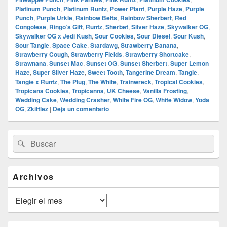
Platinum Punch
,
Platinum Runtz
,
Power Plant
,
Purple Haze
,
Purple
Punch
,
Purple Urkle
,
Rainbow Belts
,
Rainbow Sherbert
,
Red
Congolese
,
Ringo’s Gift
,
Runtz
,
Sherbet
,
Silver Haze
,
Skywalker OG
,
Skywalker OG x Jedi Kush
,
Sour Cookies
,
Sour Diesel
,
Sour Kush
,
Sour Tangie
,
Space Cake
,
Stardawg
,
Strawberry Banana
,
Strawberry Cough
,
Strawberry Fields
,
Strawberry Shortcake
,
Strawnana
,
Sunset Mac
,
Sunset OG
,
Sunset Sherbert
,
Super Lemon
Haze
,
Super Silver Haze
,
Sweet Tooth
,
Tangerine Dream
,
Tangie
,
Tangie x Runtz
,
The Plug
,
The White
,
Trainwreck
,
Tropical Cookies
,
Tropicana Cookies
,
Tropicanna
,
UK Cheese
,
Vanilla Frosting
,
Wedding Cake
,
Wedding Crasher
,
White Fire OG
,
White Widow
,
Yoda
OG
,
Zkittlez
|
Deja un comentario
El
Buscar
Buscar
área
por:
de
widget
barra
Archivos
lateral
primaria
Archivos