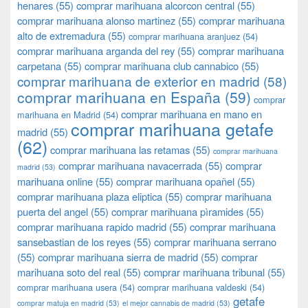
henares
(55)
comprar marihuana alcorcon central
(55)
comprar marihuana alonso martinez
(55)
comprar marihuana
alto de extremadura
(55)
comprar marihuana aranjuez
(54)
comprar marihuana arganda del rey
(55)
comprar marihuana
carpetana
(55)
comprar marihuana club cannabico
(55)
comprar marihuana de exterior en madrid
(58)
comprar marihuana en España
(59)
comprar
comprar marihuana en mano en
marihuana en Madrid
(54)
comprar marihuana getafe
madrid
(55)
(62)
comprar marihuana las retamas
(55)
comprar marihuana
comprar marihuana navacerrada
(55)
comprar
madrid
(53)
marihuana online
(55)
comprar marihuana opañel
(55)
comprar marihuana plaza eliptica
(55)
comprar marihuana
puerta del angel
(55)
comprar marihuana pìramides
(55)
comprar marihuana rapido madrid
(55)
comprar marihuana
sansebastian de los reyes
(55)
comprar marihuana serrano
(55)
comprar marihuana sierra de madrid
(55)
comprar
marihuana soto del real
(55)
comprar marihuana tribunal
(55)
comprar marihuana usera
(54)
comprar marihuana valdeski
(54)
getafe
comprar matuja en madrid
(53)
el mejor cannabis de madrid
(53)