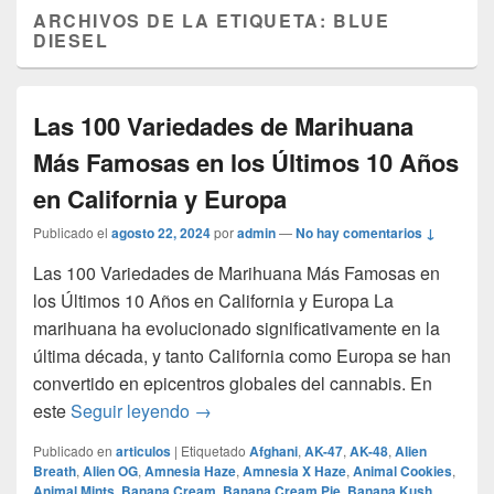
ARCHIVOS DE LA ETIQUETA:
BLUE
DIESEL
Las 100 Variedades de Marihuana
Más Famosas en los Últimos 10 Años
en California y Europa
Publicado el
agosto 22, 2024
por
admin
—
No hay comentarios ↓
Las 100 Variedades de Marihuana Más Famosas en
los Últimos 10 Años en California y Europa La
marihuana ha evolucionado significativamente en la
última década, y tanto California como Europa se han
convertido en epicentros globales del cannabis. En
Las 100 Variedades de Marihuana Más
este
Seguir leyendo
→
Publicado en
articulos
|
Etiquetado
Afghani
,
AK-47
,
AK-48
,
Alien
Breath
,
Alien OG
,
Amnesia Haze
,
Amnesia X Haze
,
Animal Cookies
,
Animal Mints
,
Banana Cream
,
Banana Cream Pie
,
Banana Kush
,