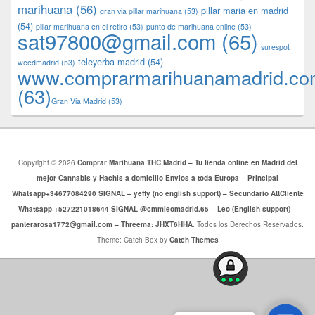
marihuana
(56)
pillar maria en madrid
gran via pillar marihuana
(53)
(54)
pillar marihuana en el retiro
(53)
punto de marihuana online
(53)
sat97800@gmail.com
(65)
surespot
teleyerba madrid
(54)
weedmadrid
(53)
www.comprarmarihuanamadrid.c
(63)
​​Gran Via Madrid
(53)
Copyright © 2026
Comprar Marihuana THC Madrid – Tu tienda online en Madrid del
mejor Cannabis y Hachis a domicilio Envios a toda Europa – Principal
Whatsapp+34677084290 SIGNAL – yeffy (no english support) – Secundario AttCliente
Whatsapp +527221018644 SIGNAL @cmmleomadrid.65 – Leo (English support) –
panterarosa1772@gmail.com – Threema: JHXT6HHA
. Todos los Derechos Reservados.
Theme: Catch Box by
Catch Themes