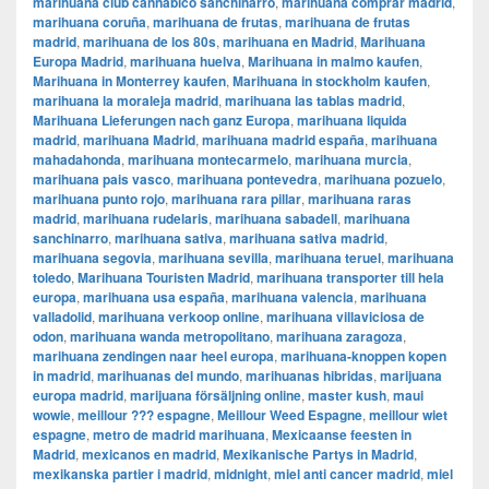
marihuana club cannabico sanchinarro
,
marihuana comprar madrid
,
marihuana coruña
,
marihuana de frutas
,
marihuana de frutas
madrid
,
marihuana de los 80s
,
marihuana en Madrid
,
Marihuana
Europa Madrid
,
marihuana huelva
,
Marihuana in malmo kaufen
,
Marihuana in Monterrey kaufen
,
Marihuana in stockholm kaufen
,
marihuana la moraleja madrid
,
marihuana las tablas madrid
,
Marihuana Lieferungen nach ganz Europa
,
marihuana liquida
madrid
,
marihuana Madrid
,
marihuana madrid españa
,
marihuana
mahadahonda
,
marihuana montecarmelo
,
marihuana murcia
,
marihuana pais vasco
,
marihuana pontevedra
,
marihuana pozuelo
,
marihuana punto rojo
,
marihuana rara pillar
,
marihuana raras
madrid
,
marihuana rudelaris
,
marihuana sabadell
,
marihuana
sanchinarro
,
marihuana sativa
,
marihuana sativa madrid
,
marihuana segovia
,
marihuana sevilla
,
marihuana teruel
,
marihuana
toledo
,
Marihuana Touristen Madrid
,
marihuana transporter till hela
europa
,
marihuana usa españa
,
marihuana valencia
,
marihuana
valladolid
,
marihuana verkoop online
,
marihuana villaviciosa de
odon
,
marihuana wanda metropolitano
,
marihuana zaragoza
,
marihuana zendingen naar heel europa
,
marihuana-knoppen kopen
in madrid
,
marihuanas del mundo
,
marihuanas hibridas
,
marijuana
europa madrid
,
marijuana försäljning online
,
master kush
,
maui
wowie
,
meillour ??? espagne
,
Meillour Weed Espagne
,
meillour wiet
espagne
,
metro de madrid marihuana
,
Mexicaanse feesten in
Madrid
,
mexicanos en madrid
,
Mexikanische Partys in Madrid
,
mexikanska partier i madrid
,
midnight
,
miel anti cancer madrid
,
miel