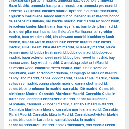
amerikanska partier i madrid
,
amnesia haze española
,
Amnesia
Haze Madrid
,
amnesia haze pro
,
amnesia pro
,
amnesia pro madrid
,
amnesia xxl
,
animal cookies madrid
,
aprende a cultivar marihuana
,
arguelles marihuana
,
badoo marihuana
,
banana kush madrid
,
banco
de españa marihuana
,
bar hachis madrid
,
bar madrid alcorcon hash
,
barcelona kaufen Marihuana
,
barneys farm
,
barrio del pilar madrid
,
barrio del pilar marihuana
,
berlin kaufen Marihuana
,
berry white
madrid
,
best weed madrid
,
bitcoin weed madrid
,
blackberry kush
madrid
,
blissful wizard madrid
,
blue cheese madrid
,
blue diesel
madrid
,
Blue Dream
,
blue dream madrid
,
blueberry madrid
,
bruce
banner madrid
,
bubba kush madrid
,
bubba og madrid
,
bubblegum
madrid
,
buen exterior weed madrid
,
buy best weed in madrid
,
buy
mango weed
,
buy weed madrid
,
C annabisprodukte in Madrid
,
california weed
,
california weed madrid
,
calle alcala venta de
marihuana
,
calle serrano marihuana
,
campings baratos en madrid
,
candy land madrid
,
canna ???? madrid
,
canna schiet madrid
,
canna
schuesse madrid
,
canna shoots madrid
,
canna skott madrid
,
cannabicos producten in madrid
,
cannabis 420 madrid
,
Cannabis
Aktivisten Madrid
,
Cannabis Aktivister Madrid
,
Cannabis Clubs in
Barcelona
,
cannabis connaiserie madrid
,
cannabis klubbar i
barcelona
,
cannabis klubbar i madrid
,
Cannabis maart in Madrid
,
Cannabis Marihuana Madrid
,
cannabis marijuana madrid
,
Cannabis
Mars i Madrid
,
Cannabis März in Madrid
,
Cannabisactivisten Madrid
,
cannabisclubs in barcelona
,
cannabisclubs in madrid
,
cannabisprodukter i madrid
,
cbd extracciones
,
cbd madrid tienda