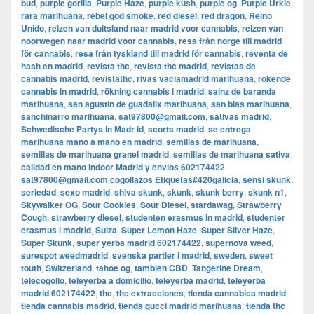
bud
,
purple gorilla
,
Purple Haze
,
purple kush
,
purple og
,
Purple Urkle
,
rara marihuana
,
rebel god smoke
,
red diesel
,
red dragon
,
Reino
Unido
,
reizen van duitsland naar madrid voor cannabis
,
reizen van
noorwegen naar madrid voor cannabis
,
resa från norge till madrid
för cannabis
,
resa från tyskland till madrid för cannabis
,
reventa de
hash en madrid
,
revista thc
,
revista thc madrid
,
revistas de
cannabis madrid
,
revistathc
,
rivas vaciamadrid marihuana
,
rokende
cannabis in madrid
,
rökning cannabis i madrid
,
sainz de baranda
marihuana
,
san agustin de guadalix marihuana
,
san blas marihuana
,
sanchinarro marihuana
,
sat97800@gmail.com
,
sativas madrid
,
Schwedische Partys in Madr id
,
scorts madrid
,
se entrega
marihuana mano a mano en madrid
,
semillas de marihuana
,
semillas de marihuana granel madrid
,
semillas de marihuana sativa
calidad en mano indoor Madrid y envios 602174422
sat97800@gmail.com cogollazos Etiquetas#420galicia
,
sensi skunk
,
seriedad
,
sexo madrid
,
shiva skunk
,
skunk
,
skunk berry
,
skunk n1
,
Skywalker OG
,
Sour Cookies
,
Sour Diesel
,
stardawag
,
Strawberry
Cough
,
strawberry diesel
,
studenten erasmus in madrid
,
studenter
erasmus i madrid
,
Suiza
,
Super Lemon Haze
,
Super Silver Haze
,
Super Skunk
,
super yerba madrid 602174422
,
supernova weed
,
surespot weedmadrid
,
svenska partier i madrid
,
sweden
,
sweet
touth
,
Switzerland
,
tahoe og
,
tambien CBD
,
Tangerine Dream
,
telecogollo
,
teleyerba a domicilio
,
teleyerba madrid
,
teleyerba
madrid 602174422
,
thc
,
thc extracciones
,
tienda cannabica madrid
,
tienda cannabis madrid
,
tienda gucci madrid marihuana
,
tienda thc