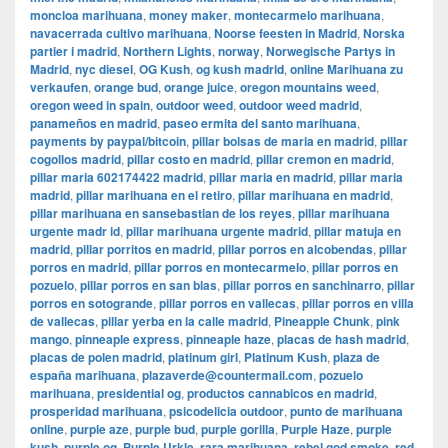
moncloa marihuana
,
money maker
,
montecarmelo marihuana
,
navacerrada cultivo marihuana
,
Noorse feesten in Madrid
,
Norska
partier i madrid
,
Northern Lights
,
norway
,
Norwegische Partys in
Madrid
,
nyc diesel
,
OG Kush
,
og kush madrid
,
online Marihuana zu
verkaufen
,
orange bud
,
orange juice
,
oregon mountains weed
,
oregon weed in spain
,
outdoor weed
,
outdoor weed madrid
,
panameños en madrid
,
paseo ermita del santo marihuana
,
payments by paypal/bitcoin
,
pillar bolsas de maria en madrid
,
pillar
cogollos madrid
,
pillar costo en madrid
,
pillar cremon en madrid
,
pillar maria 602174422 madrid
,
pillar maria en madrid
,
pillar maria
madrid
,
pillar marihuana en el retiro
,
pillar marihuana en madrid
,
pillar marihuana en sansebastian de los reyes
,
pillar marihuana
urgente madr id
,
pillar marihuana urgente madrid
,
pillar matuja en
madrid
,
pillar porritos en madrid
,
pillar porros en alcobendas
,
pillar
porros en madrid
,
pillar porros en montecarmelo
,
pillar porros en
pozuelo
,
pillar porros en san blas
,
pillar porros en sanchinarro
,
pillar
porros en sotogrande
,
pillar porros en vallecas
,
pillar porros en villa
de vallecas
,
pillar yerba en la calle madrid
,
Pineapple Chunk
,
pink
mango
,
pinneaple express
,
pinneaple haze
,
placas de hash madrid
,
placas de polen madrid
,
platinum girl
,
Platinum Kush
,
plaza de
españa marihuana
,
plazaverde@countermail.com
,
pozuelo
marihuana
,
presidential og
,
productos cannabicos en madrid
,
prosperidad marihuana
,
psicodelicia outdoor
,
punto de marihuana
online
,
purple aze
,
purple bud
,
purple gorilla
,
Purple Haze
,
purple
kush
,
purple og
,
Purple Urkle
,
rara marihuana
,
rebel god smoke
,
red