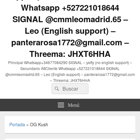
Whatsapp +527221018644
SIGNAL @cmmleomadrid.65 –
Leo (English support) –
panterarosa1772@gmail.com –
Threema: JHXT6HHA
Principal Whatsapp+34677084290 SIGNAL – yeffy (no english support) –
Secundario AttCliente Whatsapp +527221018644 SIGNAL
@cmmleomadrid.65 – Leo (English support) – panterarosa1772@gmail.com
– Threema: JHXT6HHA
Buscar
Buscar
por:
Menú
Portada
»
OG Kush