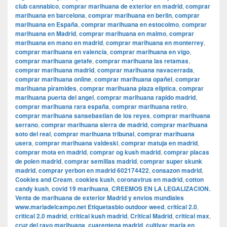
club cannabico
,
comprar marihuana de exterior en madrid
,
comprar
marihuana en barcelona
,
comprar marihuana en berlin
,
comprar
marihuana en España
,
comprar marihuana en estocolmo
,
comprar
marihuana en Madrid
,
comprar marihuana en malmo
,
comprar
marihuana en mano en madrid
,
comprar marihuana en monterrey
,
comprar marihuana en valencia
,
comprar marihuana en vigo
,
comprar marihuana getafe
,
comprar marihuana las retamas
,
comprar marihuana madrid
,
comprar marihuana navacerrada
,
comprar marihuana online
,
comprar marihuana opañel
,
comprar
marihuana pìramides
,
comprar marihuana plaza eliptica
,
comprar
marihuana puerta del angel
,
comprar marihuana rapido madrid
,
comprar marihuana rara españa
,
comprar marihuana retiro
,
comprar marihuana sansebastian de los reyes
,
comprar marihuana
serrano
,
comprar marihuana sierra de madrid
,
comprar marihuana
soto del real
,
comprar marihuana tribunal
,
comprar marihuana
usera
,
comprar marihuana valdeski
,
comprar matuja en madrid
,
comprar mota en madrid
,
comprar og kush madrid
,
comprar placas
de polen madrid
,
comprar semillas madrid
,
comprar super skunk
madrid
,
comprar yerbon en madrid 602174422
,
consazon madrid
,
Cookies and Cream
,
cookies kush
,
coronavirus en madrid
,
cotton
candy kush
,
covid 19 marihuana
,
CREEMOS EN LA LEGALIZACION.
Venta de marihuana de exterior Madrid y envios mundiales
www.mariadelcampo.net Etiquetasbio outdoor weed
,
critical 2.0
,
critical 2.0 madrid
,
critical kush madrid
,
Critical Madrid
,
critical max
,
cruz del rayo marihuana
,
cuarentena madrid
,
cultivar maria en