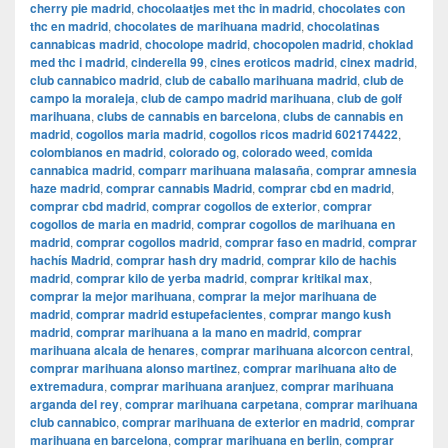
cherry pie madrid
,
chocolaatjes met thc in madrid
,
chocolates con
thc en madrid
,
chocolates de marihuana madrid
,
chocolatinas
cannabicas madrid
,
chocolope madrid
,
chocopolen madrid
,
choklad
med thc i madrid
,
cinderella 99
,
cines eroticos madrid
,
cinex madrid
,
club cannabico madrid
,
club de caballo marihuana madrid
,
club de
campo la moraleja
,
club de campo madrid marihuana
,
club de golf
marihuana
,
clubs de cannabis en barcelona
,
clubs de cannabis en
madrid
,
cogollos maria madrid
,
cogollos ricos madrid 602174422
,
colombianos en madrid
,
colorado og
,
colorado weed
,
comida
cannabica madrid
,
comparr marihuana malasaña
,
comprar amnesia
haze madrid
,
comprar cannabis Madrid
,
comprar cbd en madrid
,
comprar cbd madrid
,
comprar cogollos de exterior
,
comprar
cogollos de maria en madrid
,
comprar cogollos de marihuana en
madrid
,
comprar cogollos madrid
,
comprar faso en madrid
,
comprar
hachís Madrid
,
comprar hash dry madrid
,
comprar kilo de hachis
madrid
,
comprar kilo de yerba madrid
,
comprar kritikal max
,
comprar la mejor marihuana
,
comprar la mejor marihuana de
madrid
,
comprar madrid estupefacientes
,
comprar mango kush
madrid
,
comprar marihuana a la mano en madrid
,
comprar
marihuana alcala de henares
,
comprar marihuana alcorcon central
,
comprar marihuana alonso martinez
,
comprar marihuana alto de
extremadura
,
comprar marihuana aranjuez
,
comprar marihuana
arganda del rey
,
comprar marihuana carpetana
,
comprar marihuana
club cannabico
,
comprar marihuana de exterior en madrid
,
comprar
marihuana en barcelona
,
comprar marihuana en berlin
,
comprar