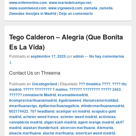
www.enfemenino.com
,
www.mariadelcampo.net
,
www.suomiweed.com
,
www.vigoweed.com
,
zamalia
,
zamelia
,
Zweedse feestjes in Madrid
|
Deja un comentario
Tego Calderon – Alegria (Que Bonita
Es La Vida)
Publicado el
septiembre 17, 2025
por
admin
—
No hay comentarios
↓
Contact Us on Threema
Publicado en
Uncategorized
|
Etiquetado
??? thnabica ????
,
???? thc
madrid
,
????? ???????? ? malmo
,
?????? ???????? ????? 2453
,
?????? connaiserie Madrid
,
#cannabismadrid
,
#comprarmarihuanamadrid
,
#galiciaweed
,
#lanuevanormalidad
,
#marihuanavigo
,
#pillarmarihuanagalicia
,
#tindermarihuanamadrid
,
602174422
,
707 headband
,
acampar en madrid
,
acapulco gold
madrid
,
acheter weed france
,
acheter weed madrid
,
activistas
cannabicos madrid
,
afgan kush madrid
,
agent orange madrid
,
ak47
madrid
,
alaskan thunderfuck
,
alcorcon marihuana
,
Alemania
,
alsacia marihuana
,
aluche marihuana
,
american weed madrid
,