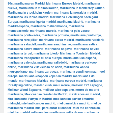
80s
,
marihuana en Madrid
,
Marihuana Europa Madrid
,
marihuana
huelva
,
Marihuana in malmo kaufen
,
Marihuana in Monterrey kaufen
,
Marihuana in stockholm kaufen
,
marihuana la moraleja madrid
,
marihuana las tablas madrid
,
Marihuana Lieferungen nach ganz
Europa
,
marihuana liquida madrid
,
marihuana Madrid
,
marihuana
madrid españa
,
marihuana mahadahonda
,
marihuana
montecarmelo
,
marihuana murcia
,
marihuana pais vasco
,
marihuana pontevedra
,
marihuana pozuelo
,
marihuana punto rojo
,
marihuana rara pillar
,
marihuana raras madrid
,
marihuana rudelaris
,
marihuana sabadell
,
marihuana sanchinarro
,
marihuana sativa
,
marihuana sativa madrid
,
marihuana segovia
,
marihuana sevilla
,
marihuana teruel
,
marihuana toledo
,
Marihuana Touristen Madrid
,
marihuana transporter till hela europa
,
marihuana usa españa
,
marihuana valencia
,
marihuana valladolid
,
marihuana verkoop
online
,
marihuana villaviciosa de odon
,
marihuana wanda
metropolitano
,
marihuana zaragoza
,
marihuana zendingen naar heel
europa
,
marihuana-knoppen kopen in madrid
,
marihuanas del
mundo
,
marihuanas hibridas
,
marijuana europa madrid
,
marijuana
försäljning online
,
master kush
,
maui wowie
,
meillour ??? espagne
,
Meillour Weed Espagne
,
meillour wiet espagne
,
metro de madrid
marihuana
,
Mexicaanse feesten in Madrid
,
mexicanos en madrid
,
Mexikanische Partys in Madrid
,
mexikanska partier i madrid
,
midnight
,
miel anti cancer madrid
,
miel cannabica madrid
,
miel de
marihuana madrid
,
miel para curar el cancer
,
miel thc cannabica
,
miel thc madrid
,
milanuncios marihuana
,
milla de oro marihuana
,