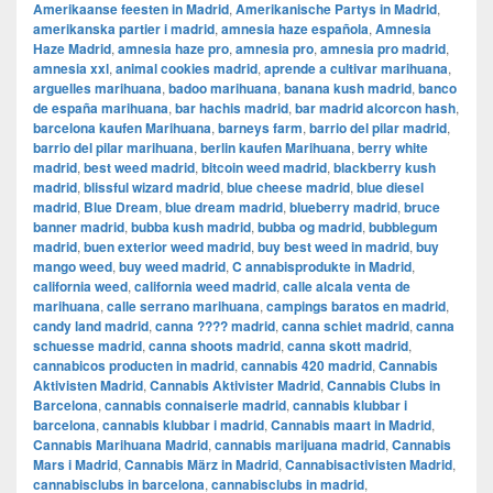
Amerikaanse feesten in Madrid
,
Amerikanische Partys in Madrid
,
amerikanska partier i madrid
,
amnesia haze española
,
Amnesia
Haze Madrid
,
amnesia haze pro
,
amnesia pro
,
amnesia pro madrid
,
amnesia xxl
,
animal cookies madrid
,
aprende a cultivar marihuana
,
arguelles marihuana
,
badoo marihuana
,
banana kush madrid
,
banco
de españa marihuana
,
bar hachis madrid
,
bar madrid alcorcon hash
,
barcelona kaufen Marihuana
,
barneys farm
,
barrio del pilar madrid
,
barrio del pilar marihuana
,
berlin kaufen Marihuana
,
berry white
madrid
,
best weed madrid
,
bitcoin weed madrid
,
blackberry kush
madrid
,
blissful wizard madrid
,
blue cheese madrid
,
blue diesel
madrid
,
Blue Dream
,
blue dream madrid
,
blueberry madrid
,
bruce
banner madrid
,
bubba kush madrid
,
bubba og madrid
,
bubblegum
madrid
,
buen exterior weed madrid
,
buy best weed in madrid
,
buy
mango weed
,
buy weed madrid
,
C annabisprodukte in Madrid
,
california weed
,
california weed madrid
,
calle alcala venta de
marihuana
,
calle serrano marihuana
,
campings baratos en madrid
,
candy land madrid
,
canna ???? madrid
,
canna schiet madrid
,
canna
schuesse madrid
,
canna shoots madrid
,
canna skott madrid
,
cannabicos producten in madrid
,
cannabis 420 madrid
,
Cannabis
Aktivisten Madrid
,
Cannabis Aktivister Madrid
,
Cannabis Clubs in
Barcelona
,
cannabis connaiserie madrid
,
cannabis klubbar i
barcelona
,
cannabis klubbar i madrid
,
Cannabis maart in Madrid
,
Cannabis Marihuana Madrid
,
cannabis marijuana madrid
,
Cannabis
Mars i Madrid
,
Cannabis März in Madrid
,
Cannabisactivisten Madrid
,
cannabisclubs in barcelona
,
cannabisclubs in madrid
,