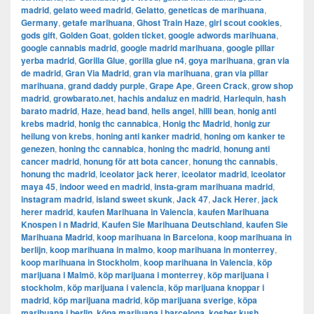
madrid
,
gelato weed madrid
,
Gelatto
,
geneticas de marihuana
,
Germany
,
getafe marihuana
,
Ghost Train Haze
,
girl scout cookies
,
gods gift
,
Golden Goat
,
golden ticket
,
google adwords marihuana
,
google cannabis madrid
,
google madrid marihuana
,
google pillar
yerba madrid
,
Gorilla Glue
,
gorilla glue n4
,
goya marihuana
,
gran via
de madrid
,
​​Gran Via Madrid
,
gran via marihuana
,
gran via pillar
marihuana
,
grand daddy purple
,
Grape Ape
,
Green Crack
,
grow shop
madrid
,
growbarato.net
,
hachis andaluz en madrid
,
Harlequin
,
hash
barato madrid
,
Haze
,
head band
,
hells angel
,
hilli bean
,
honig anti
krebs madrid
,
honig thc cannabica
,
Honig thc Madrid
,
honig zur
heilung von krebs
,
honing anti kanker madrid
,
honing om kanker te
genezen
,
honing thc cannabica
,
honing thc madrid
,
honung anti
cancer madrid
,
honung för att bota cancer
,
honung thc cannabis
,
honung thc madrid
,
iceolator jack herer
,
iceolator madrid
,
iceolator
maya 45
,
indoor weed en madrid
,
insta-gram marihuana madrid
,
instagram madrid
,
island sweet skunk
,
Jack 47
,
Jack Herer
,
jack
herer madrid
,
kaufen Marihuana in Valencia
,
kaufen Marihuana
Knospen i n Madrid
,
Kaufen Sie Marihuana Deutschland
,
kaufen Sie
Marihuana Madrid
,
koop marihuana in Barcelona
,
koop marihuana in
berlijn
,
koop marihuana in malmo
,
koop marihuana in monterrey
,
koop marihuana in Stockholm
,
​​koop marihuana in Valencia
,
köp
marijuana i Malmö
,
köp marijuana i monterrey
,
köp marijuana i
stockholm
,
​​köp marijuana i valencia
,
köp marijuana knoppar i
madrid
,
köp marijuana madrid
,
köp marijuana sverige
,
köpa
marihuana i berlin
,
köpa marijuana i barcelona
,
kosher kush
,