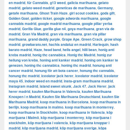
en madrid
,
für Cannabis
,
g13 weed
,
galicia marihuana
,
gelato
madrid
,
gelato weed madrid
,
geneticas de marihuana
,
Germany
,
getafe marihuana
,
Ghost Train Haze
,
girl scout cookies
,
gods gift
,
Golden Goat
,
golden ticket
,
google adwords marihuana
,
google
cannabis madrid
,
google madrid marihuana
,
google pillar yerba
madrid
,
Gorilla Glue
,
gorilla glue n4
,
goya marihuana
,
gran via de
madrid
,
​​Gran Via Madrid
,
gran via marihuana
,
gran via pillar
marihuana
,
grand daddy purple
,
Grape Ape
,
Green Crack
,
grow shop
madrid
,
growbarato.net
,
hachis andaluz en madrid
,
Harlequin
,
hash
barato madrid
,
Haze
,
head band
,
hells angel
,
hilli bean
,
honig anti
krebs madrid
,
honig thc cannabica
,
Honig thc Madrid
,
honig zur
heilung von krebs
,
honing anti kanker madrid
,
honing om kanker te
genezen
,
honing thc cannabica
,
honing thc madrid
,
honung anti
cancer madrid
,
honung för att bota cancer
,
honung thc cannabis
,
honung thc madrid
,
iceolator jack herer
,
iceolator madrid
,
iceolator
maya 45
,
indoor weed en madrid
,
insta-gram marihuana madrid
,
instagram madrid
,
island sweet skunk
,
Jack 47
,
Jack Herer
,
jack
herer madrid
,
kaufen Marihuana in Valencia
,
kaufen Marihuana
Knospen i n Madrid
,
Kaufen Sie Marihuana Deutschland
,
kaufen Sie
Marihuana Madrid
,
koop marihuana in Barcelona
,
koop marihuana in
berlijn
,
koop marihuana in malmo
,
koop marihuana in monterrey
,
koop marihuana in Stockholm
,
​​koop marihuana in Valencia
,
köp
marijuana i Malmö
,
köp marijuana i monterrey
,
köp marijuana i
stockholm
,
​​köp marijuana i valencia
,
köp marijuana knoppar i
madrid
,
köp marijuana madrid
,
köp marijuana sverige
,
köpa