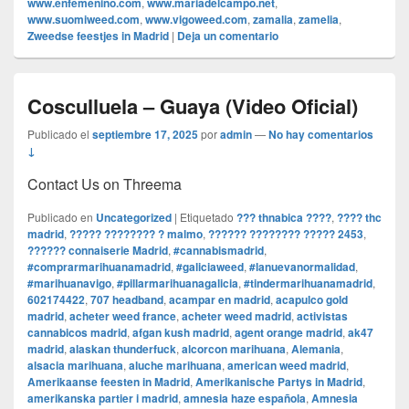
www.enfemenino.com
,
www.mariadelcampo.net
,
www.suomiweed.com
,
www.vigoweed.com
,
zamalia
,
zamelia
,
Zweedse feestjes in Madrid
|
Deja un comentario
Cosculluela – Guaya (Video Oficial)
Publicado el
septiembre 17, 2025
por
admin
—
No hay comentarios
↓
Contact Us on Threema
Publicado en
Uncategorized
|
Etiquetado
??? thnabica ????
,
???? thc
madrid
,
????? ???????? ? malmo
,
?????? ???????? ????? 2453
,
?????? connaiserie Madrid
,
#cannabismadrid
,
#comprarmarihuanamadrid
,
#galiciaweed
,
#lanuevanormalidad
,
#marihuanavigo
,
#pillarmarihuanagalicia
,
#tindermarihuanamadrid
,
602174422
,
707 headband
,
acampar en madrid
,
acapulco gold
madrid
,
acheter weed france
,
acheter weed madrid
,
activistas
cannabicos madrid
,
afgan kush madrid
,
agent orange madrid
,
ak47
madrid
,
alaskan thunderfuck
,
alcorcon marihuana
,
Alemania
,
alsacia marihuana
,
aluche marihuana
,
american weed madrid
,
Amerikaanse feesten in Madrid
,
Amerikanische Partys in Madrid
,
amerikanska partier i madrid
,
amnesia haze española
,
Amnesia