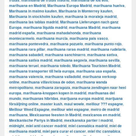
frutas
marihuana de frutas madrid
marihuana de los 80s
marihuana en Madrid
,
Marihuana Europa Madrid
,
marihuana huelva
,
Marihuana in malmo kaufen
,
Marihuana in Monterrey kaufen
,
Marihuana in stockholm kaufen
,
marihuana la moraleja madrid
,
marihuana las tablas madrid
,
Marihuana Lieferungen nach ganz
Europa
,
marihuana liquida madrid
,
marihuana Madrid
,
marihuana
madrid españa
,
marihuana mahadahonda
,
marihuana
montecarmelo
,
marihuana murcia
,
marihuana pais vasco
,
marihuana pontevedra
,
marihuana pozuelo
,
marihuana punto rojo
,
marihuana rara pillar
,
marihuana raras madrid
,
marihuana rudelaris
,
marihuana sabadell
,
marihuana sanchinarro
,
marihuana sativa
,
marihuana sativa madrid
,
marihuana segovia
,
marihuana sevilla
,
marihuana teruel
,
marihuana toledo
,
Marihuana Touristen Madrid
,
marihuana transporter till hela europa
,
marihuana usa españa
,
marihuana valencia
,
marihuana valladolid
,
marihuana verkoop
online
,
marihuana villaviciosa de odon
,
marihuana wanda
metropolitano
,
marihuana zaragoza
,
marihuana zendingen naar heel
europa
,
marihuana-knoppen kopen in madrid
,
marihuanas del
mundo
,
marihuanas hibridas
,
marijuana europa madrid
,
marijuana
försäljning online
,
master kush
,
maui wowie
,
meillour ??? espagne
,
Meillour Weed Espagne
,
meillour wiet espagne
,
metro de madrid
marihuana
,
Mexicaanse feesten in Madrid
,
mexicanos en madrid
,
Mexikanische Partys in Madrid
,
mexikanska partier i madrid
,
midnight
,
miel anti cancer madrid
,
miel cannabica madrid
,
miel de
marihuana madrid
,
miel para curar el cancer
,
miel thc cannabica
,