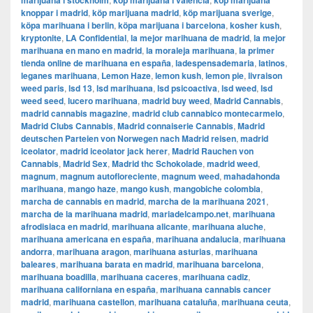
marijuana i stockholm
​​köp marijuana i valencia
köp marijuana
knoppar i madrid
,
köp marijuana madrid
,
köp marijuana sverige
,
köpa marihuana i berlin
,
köpa marijuana i barcelona
,
kosher kush
,
kryptonite
,
LA Confidential
,
la mejor marihuana de madrid
,
la mejor
marihuana en mano en madrid
,
la moraleja marihuana
,
la primer
tienda online de marihuana en españa
,
ladespensademaria
,
latinos
,
leganes marihuana
,
Lemon Haze
,
lemon kush
,
lemon pie
,
livraison
weed paris
,
lsd 13
,
lsd marihuana
,
lsd psicoactiva
,
lsd weed
,
lsd
weed seed
,
lucero marihuana
,
madrid buy weed
,
Madrid Cannabis
,
madrid cannabis magazine
,
madrid club cannabico montecarmelo
,
Madrid Clubs Cannabis
,
Madrid connaiserie Cannabis
,
Madrid
deutschen Parteien von Norwegen nach Madrid reisen
,
madrid
iceolator
,
madrid iceolator jack herer
,
Madrid Rauchen von
Cannabis
,
Madrid Sex
,
Madrid thc Schokolade
,
madrid weed
,
magnum
,
magnum autofloreciente
,
magnum weed
,
mahadahonda
marihuana
,
mango haze
,
mango kush
,
mangobiche colombia
,
marcha de cannabis en madrid
,
marcha de la marihuana 2021
,
marcha de la marihuana madrid
,
mariadelcampo.net
,
marihuana
afrodisiaca en madrid
,
marihuana alicante
,
marihuana aluche
,
marihuana americana en españa
,
marihuana andalucia
,
marihuana
andorra
,
marihuana aragon
,
marihuana asturias
,
marihuana
baleares
,
marihuana barata en madrid
,
marihuana barcelona
,
marihuana boadilla
,
marihuana caceres
,
marihuana cadiz
,
marihuana californiana en españa
,
marihuana cannabis cancer
madrid
,
marihuana castellon
,
marihuana cataluña
,
marihuana ceuta
,