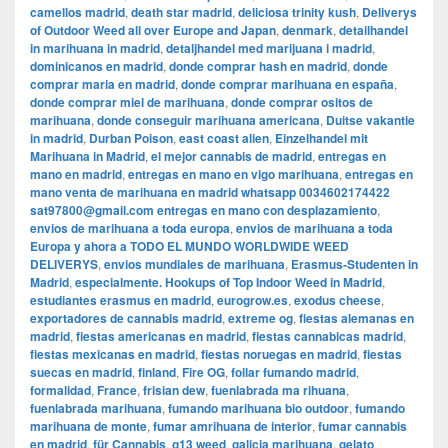
camellos madrid
,
death star madrid
,
deliciosa trinity kush
,
Deliverys
of Outdoor Weed all over Europe and Japan
,
denmark
,
detailhandel
in marihuana in madrid
,
detaljhandel med marijuana i madrid
,
dominicanos en madrid
,
donde comprar hash en madrid
,
donde
comprar maria en madrid
,
donde comprar marihuana en españa
,
donde comprar miel de marihuana
,
donde comprar ositos de
marihuana
,
donde conseguir marihuana americana
,
Duitse vakantie
in madrid
,
Durban Poison
,
east coast alien
,
Einzelhandel mit
Marihuana in Madrid
,
el mejor cannabis de madrid
,
entregas en
mano en madrid
,
entregas en mano en vigo marihuana
,
entregas en
mano venta de marihuana en madrid whatsapp 0034602174422
sat97800@gmail.com entregas en mano con desplazamiento
,
envios de marihuana a toda europa
,
envios de marihuana a toda
Europa y ahora a TODO EL MUNDO WORLDWIDE WEED
DELIVERYS
,
envios mundiales de marihuana
,
Erasmus-Studenten in
Madrid
,
especialmente. Hookups of Top Indoor Weed in Madrid
,
estudiantes erasmus en madrid
,
eurogrow.es
,
exodus cheese
,
exportadores de cannabis madrid
,
extreme og
,
fiestas alemanas en
madrid
,
fiestas americanas en madrid
,
fiestas cannabicas madrid
,
fiestas mexicanas en madrid
,
fiestas noruegas en madrid
,
fiestas
suecas en madrid
,
finland
,
Fire OG
,
follar fumando madrid
,
formalidad
,
France
,
frisian dew
,
fuenlabrada ma rihuana
,
fuenlabrada marihuana
,
fumando marihuana bio outdoor
,
fumando
marihuana de monte
,
fumar amrihuana de interior
,
fumar cannabis
en madrid
,
für Cannabis
,
g13 weed
,
galicia marihuana
,
gelato