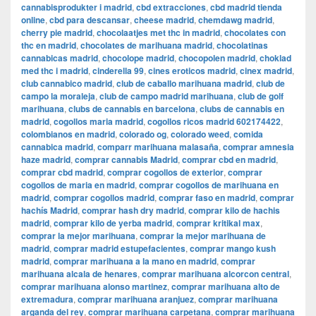
cannabisprodukter i madrid
,
cbd extracciones
,
cbd madrid tienda
online
,
cbd para descansar
,
cheese madrid
,
chemdawg madrid
,
cherry pie madrid
,
chocolaatjes met thc in madrid
,
chocolates con
thc en madrid
,
chocolates de marihuana madrid
,
chocolatinas
cannabicas madrid
,
chocolope madrid
,
chocopolen madrid
,
choklad
med thc i madrid
,
cinderella 99
,
cines eroticos madrid
,
cinex madrid
,
club cannabico madrid
,
club de caballo marihuana madrid
,
club de
campo la moraleja
,
club de campo madrid marihuana
,
club de golf
marihuana
,
clubs de cannabis en barcelona
,
clubs de cannabis en
madrid
,
cogollos maria madrid
,
cogollos ricos madrid 602174422
,
colombianos en madrid
,
colorado og
,
colorado weed
,
comida
cannabica madrid
,
comparr marihuana malasaña
,
comprar amnesia
haze madrid
,
comprar cannabis Madrid
,
comprar cbd en madrid
,
comprar cbd madrid
,
comprar cogollos de exterior
,
comprar
cogollos de maria en madrid
,
comprar cogollos de marihuana en
madrid
,
comprar cogollos madrid
,
comprar faso en madrid
,
comprar
hachís Madrid
,
comprar hash dry madrid
,
comprar kilo de hachis
madrid
,
comprar kilo de yerba madrid
,
comprar kritikal max
,
comprar la mejor marihuana
,
comprar la mejor marihuana de
madrid
,
comprar madrid estupefacientes
,
comprar mango kush
madrid
,
comprar marihuana a la mano en madrid
,
comprar
marihuana alcala de henares
,
comprar marihuana alcorcon central
,
comprar marihuana alonso martinez
,
comprar marihuana alto de
extremadura
,
comprar marihuana aranjuez
,
comprar marihuana
arganda del rey
,
comprar marihuana carpetana
,
comprar marihuana