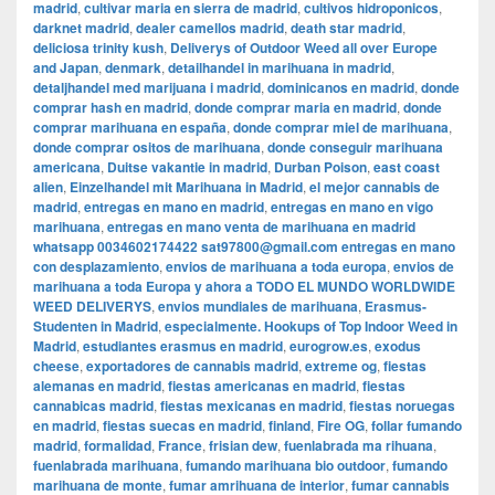
madrid
,
cultivar maria en sierra de madrid
,
cultivos hidroponicos
,
darknet madrid
,
dealer camellos madrid
,
death star madrid
,
deliciosa trinity kush
,
Deliverys of Outdoor Weed all over Europe
and Japan
,
denmark
,
detailhandel in marihuana in madrid
,
detaljhandel med marijuana i madrid
,
dominicanos en madrid
,
donde
comprar hash en madrid
,
donde comprar maria en madrid
,
donde
comprar marihuana en españa
,
donde comprar miel de marihuana
,
donde comprar ositos de marihuana
,
donde conseguir marihuana
americana
,
Duitse vakantie in madrid
,
Durban Poison
,
east coast
alien
,
Einzelhandel mit Marihuana in Madrid
,
el mejor cannabis de
madrid
,
entregas en mano en madrid
,
entregas en mano en vigo
marihuana
,
entregas en mano venta de marihuana en madrid
whatsapp 0034602174422 sat97800@gmail.com entregas en mano
con desplazamiento
,
envios de marihuana a toda europa
,
envios de
marihuana a toda Europa y ahora a TODO EL MUNDO WORLDWIDE
WEED DELIVERYS
,
envios mundiales de marihuana
,
Erasmus-
Studenten in Madrid
,
especialmente. Hookups of Top Indoor Weed in
Madrid
,
estudiantes erasmus en madrid
,
eurogrow.es
,
exodus
cheese
,
exportadores de cannabis madrid
,
extreme og
,
fiestas
alemanas en madrid
,
fiestas americanas en madrid
,
fiestas
cannabicas madrid
,
fiestas mexicanas en madrid
,
fiestas noruegas
en madrid
,
fiestas suecas en madrid
,
finland
,
Fire OG
,
follar fumando
madrid
,
formalidad
,
France
,
frisian dew
,
fuenlabrada ma rihuana
,
fuenlabrada marihuana
,
fumando marihuana bio outdoor
,
fumando
marihuana de monte
,
fumar amrihuana de interior
,
fumar cannabis