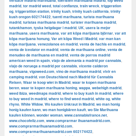
versace madrid marihuana
,
toeristen marihuana madrid
,
top weed
madrid
,
tor madrid weed
,
total confianza
,
train wreck
,
triggeration
og
,
triggerattion station
,
trinity kush
,
trinity kush california
,
trinity
kush oregon 602174422
,
tuenti marihuana
,
turista marihuana
madrid
,
turistas marihuana madrid
,
turister marihuana madrid
,
tutankhamon
,
tyska helgdagar i madrid
,
UK
,
usera la mejor
marihuana
,
usera marihuana
,
var att köpa marijuana björnar
,
var att
köpa marijuana honung
,
Var att köpa Weed i Madrid
,
var man kan
köpa marijuana
,
venezolanos en madrid
,
venta de hachis en madrid
,
venta de iceolator en madrid
,
venta de marihuana online
,
venta de
menudeo de marihuana en madrid
,
venta de porros madrid
american weed in spain
,
viajo de alemania a madrid por cannabis
,
viajo de noruega a madrid por cannabis
,
vicente calderon
marihuana
,
vigoweed.com
,
vino de marihuana madrid
,
vivir en
camping madrid
,
von Deutschland nach Madrid für Cannabis
Reisen
,
Waar te koop wiet in Madrid
,
waar te kopen marihuana
beren
,
waar te kopen marihuana honing
,
wappa
,
webehigh madrid
,
weed ibiza
,
weedmaps madrid
,
where to buy kush in madrid
,
where
to buy weed in madrid
,
where to find weed madrid
,
white og
,
white
rhyno
,
White Widow
,
Wo kaufen Unkraut in Madrid
,
wo man honig
honig kaufen kann
,
wo man honigbären kauft
,
wo Sie Marihuana
kaufen können
,
wonder woman
,
www.cannabisfrance.net
,
www.chocofeliz.com
,
www.comprarmar ihuanamadrid.com
,
www.comprarmarihuanamadrid.com
,
www.comprarmarihuanamadrid.com 602174422
,