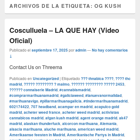
ARCHIVOS DE LA ETIQUETA:
OG KUSH
Cosculluela – LA QUE HAY (Video
Oficial)
Publicado el
septiembre 17, 2025
por
admin
—
No hay comentarios
↓
Contact Us on Threema
Publicado en
Uncategorized
|
Etiquetado
??? thnabica ????
,
???? thc
madrid
,
????? ???????? ? malmo
,
?????? ???????? ????? 2453
,
?????? connaiserie Madrid
,
#cannabismadrid
,
#comprarmarihuanamadrid
,
#galiciaweed
,
#lanuevanormalidad
,
#marihuanavigo
,
#pillarmarihuanagalicia
,
#tindermarihuanamadrid
,
602174422
,
707 headband
,
acampar en madrid
,
acapulco gold
madrid
,
acheter weed france
,
acheter weed madrid
,
activistas
cannabicos madrid
,
afgan kush madrid
,
agent orange madrid
,
ak47
madrid
,
alaskan thunderfuck
,
alcorcon marihuana
,
Alemania
,
alsacia marihuana
,
aluche marihuana
,
american weed madrid
,
Amerikaanse feesten in Madrid
,
Amerikanische Partys in Madrid
,