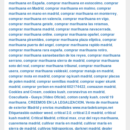
marihuana en España
,
comprar marihuana en estocolmo
,
comprar
marihuana en Madrid
,
comprar marihuana en malmo
,
comprar
marihuana en mano en madrid
,
comprar marihuana en monterrey
,
comprar marihuana en valencia
,
comprar marihuana en vigo
,
comprar marihuana getafe
,
comprar marihuana las retamas
,
comprar marihuana madrid
,
comprar marihuana navacerrada
,
comprar marihuana online
,
comprar marihuana opañel
,
comprar
marihuana pìramides
,
comprar marihuana plaza eliptica
,
comprar
marihuana puerta del angel
,
comprar marihuana rapido madrid
,
comprar marihuana rara españa
,
comprar marihuana retiro
,
comprar marihuana sansebastian de los reyes
,
comprar marihuana
serrano
,
comprar marihuana sierra de madrid
,
comprar marihuana
soto del real
,
comprar marihuana tribunal
,
comprar marihuana
usera
,
comprar marihuana valdeski
,
comprar matuja en madrid
,
comprar mota en madrid
,
comprar og kush madrid
,
comprar placas
de polen madrid
,
comprar semillas madrid
,
comprar super skunk
madrid
,
comprar yerbon en madrid 602174422
,
consazon madrid
,
Cookies and Cream
,
cookies kush
,
coronavirus en madrid
,
Cosculluela - Guaya (Video Oficial)
,
cotton candy kush
,
covid 19
marihuana
,
CREEMOS EN LA LEGALIZACION. Venta de marihuana
de exterior Madrid y envios mundiales www.mariadelcampo.net
Etiquetasbio outdoor weed
,
critical 2.0
,
critical 2.0 madrid
,
critical
kush madrid
,
Critical Madrid
,
critical max
,
cruz del rayo marihuana
,
cuarentena madrid
,
cultivar maria en madrid
,
cultivar maria en
sierra de madrid
,
cultivos hidroponicos
,
darknet madrid
,
dealer