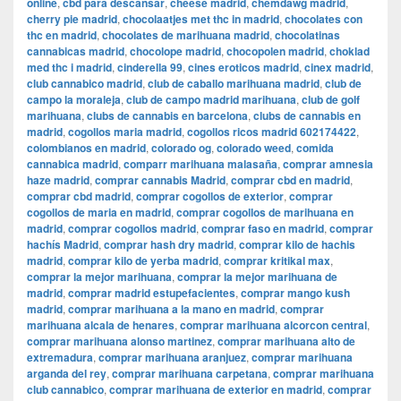
online
,
cbd para descansar
,
cheese madrid
,
chemdawg madrid
,
cherry pie madrid
,
chocolaatjes met thc in madrid
,
chocolates con
thc en madrid
,
chocolates de marihuana madrid
,
chocolatinas
cannabicas madrid
,
chocolope madrid
,
chocopolen madrid
,
choklad
med thc i madrid
,
cinderella 99
,
cines eroticos madrid
,
cinex madrid
,
club cannabico madrid
,
club de caballo marihuana madrid
,
club de
campo la moraleja
,
club de campo madrid marihuana
,
club de golf
marihuana
,
clubs de cannabis en barcelona
,
clubs de cannabis en
madrid
,
cogollos maria madrid
,
cogollos ricos madrid 602174422
,
colombianos en madrid
,
colorado og
,
colorado weed
,
comida
cannabica madrid
,
comparr marihuana malasaña
,
comprar amnesia
haze madrid
,
comprar cannabis Madrid
,
comprar cbd en madrid
,
comprar cbd madrid
,
comprar cogollos de exterior
,
comprar
cogollos de maria en madrid
,
comprar cogollos de marihuana en
madrid
,
comprar cogollos madrid
,
comprar faso en madrid
,
comprar
hachís Madrid
,
comprar hash dry madrid
,
comprar kilo de hachis
madrid
,
comprar kilo de yerba madrid
,
comprar kritikal max
,
comprar la mejor marihuana
,
comprar la mejor marihuana de
madrid
,
comprar madrid estupefacientes
,
comprar mango kush
madrid
,
comprar marihuana a la mano en madrid
,
comprar
marihuana alcala de henares
,
comprar marihuana alcorcon central
,
comprar marihuana alonso martinez
,
comprar marihuana alto de
extremadura
,
comprar marihuana aranjuez
,
comprar marihuana
arganda del rey
,
comprar marihuana carpetana
,
comprar marihuana
club cannabico
,
comprar marihuana de exterior en madrid
,
comprar