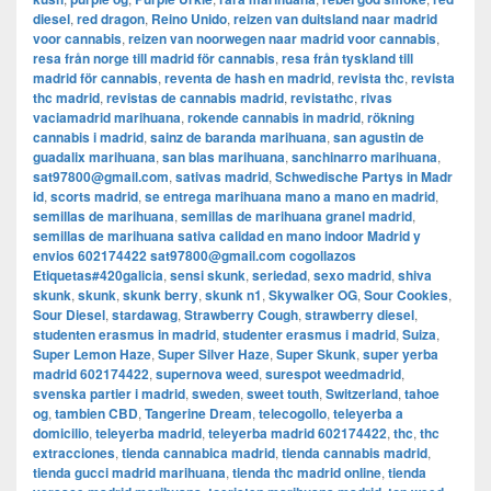
diesel
,
red dragon
,
Reino Unido
,
reizen van duitsland naar madrid
voor cannabis
,
reizen van noorwegen naar madrid voor cannabis
,
resa från norge till madrid för cannabis
,
resa från tyskland till
madrid för cannabis
,
reventa de hash en madrid
,
revista thc
,
revista
thc madrid
,
revistas de cannabis madrid
,
revistathc
,
rivas
vaciamadrid marihuana
,
rokende cannabis in madrid
,
rökning
cannabis i madrid
,
sainz de baranda marihuana
,
san agustin de
guadalix marihuana
,
san blas marihuana
,
sanchinarro marihuana
,
sat97800@gmail.com
,
sativas madrid
,
Schwedische Partys in Madr
id
,
scorts madrid
,
se entrega marihuana mano a mano en madrid
,
semillas de marihuana
,
semillas de marihuana granel madrid
,
semillas de marihuana sativa calidad en mano indoor Madrid y
envios 602174422 sat97800@gmail.com cogollazos
Etiquetas#420galicia
,
sensi skunk
,
seriedad
,
sexo madrid
,
shiva
skunk
,
skunk
,
skunk berry
,
skunk n1
,
Skywalker OG
,
Sour Cookies
,
Sour Diesel
,
stardawag
,
Strawberry Cough
,
strawberry diesel
,
studenten erasmus in madrid
,
studenter erasmus i madrid
,
Suiza
,
Super Lemon Haze
,
Super Silver Haze
,
Super Skunk
,
super yerba
madrid 602174422
,
supernova weed
,
surespot weedmadrid
,
svenska partier i madrid
,
sweden
,
sweet touth
,
Switzerland
,
tahoe
og
,
tambien CBD
,
Tangerine Dream
,
telecogollo
,
teleyerba a
domicilio
,
teleyerba madrid
,
teleyerba madrid 602174422
,
thc
,
thc
extracciones
,
tienda cannabica madrid
,
tienda cannabis madrid
,
tienda gucci madrid marihuana
,
tienda thc madrid online
,
tienda