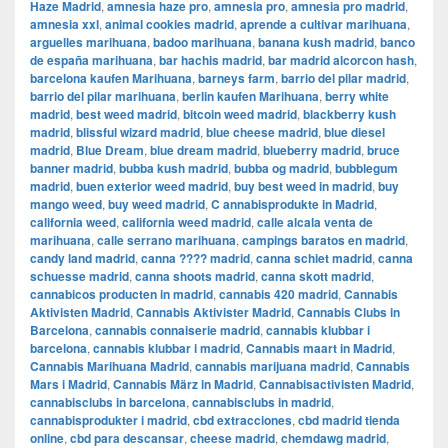
Haze Madrid
,
amnesia haze pro
,
amnesia pro
,
amnesia pro madrid
,
amnesia xxl
,
animal cookies madrid
,
aprende a cultivar marihuana
,
arguelles marihuana
,
badoo marihuana
,
banana kush madrid
,
banco
de españa marihuana
,
bar hachis madrid
,
bar madrid alcorcon hash
,
barcelona kaufen Marihuana
,
barneys farm
,
barrio del pilar madrid
,
barrio del pilar marihuana
,
berlin kaufen Marihuana
,
berry white
madrid
,
best weed madrid
,
bitcoin weed madrid
,
blackberry kush
madrid
,
blissful wizard madrid
,
blue cheese madrid
,
blue diesel
madrid
,
Blue Dream
,
blue dream madrid
,
blueberry madrid
,
bruce
banner madrid
,
bubba kush madrid
,
bubba og madrid
,
bubblegum
madrid
,
buen exterior weed madrid
,
buy best weed in madrid
,
buy
mango weed
,
buy weed madrid
,
C annabisprodukte in Madrid
,
california weed
,
california weed madrid
,
calle alcala venta de
marihuana
,
calle serrano marihuana
,
campings baratos en madrid
,
candy land madrid
,
canna ???? madrid
,
canna schiet madrid
,
canna
schuesse madrid
,
canna shoots madrid
,
canna skott madrid
,
cannabicos producten in madrid
,
cannabis 420 madrid
,
Cannabis
Aktivisten Madrid
,
Cannabis Aktivister Madrid
,
Cannabis Clubs in
Barcelona
,
cannabis connaiserie madrid
,
cannabis klubbar i
barcelona
,
cannabis klubbar i madrid
,
Cannabis maart in Madrid
,
Cannabis Marihuana Madrid
,
cannabis marijuana madrid
,
Cannabis
Mars i Madrid
,
Cannabis März in Madrid
,
Cannabisactivisten Madrid
,
cannabisclubs in barcelona
,
cannabisclubs in madrid
,
cannabisprodukter i madrid
,
cbd extracciones
,
cbd madrid tienda
online
,
cbd para descansar
,
cheese madrid
,
chemdawg madrid
,