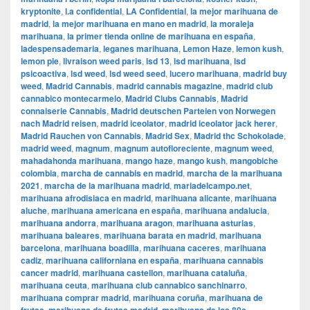
kryptonite
,
l.a confidential
,
LA Confidential
,
la mejor marihuana de
madrid
,
la mejor marihuana en mano en madrid
,
la moraleja
marihuana
,
la primer tienda online de marihuana en españa
,
ladespensademaria
,
leganes marihuana
,
Lemon Haze
,
lemon kush
,
lemon pie
,
livraison weed paris
,
lsd 13
,
lsd marihuana
,
lsd
psicoactiva
,
lsd weed
,
lsd weed seed
,
lucero marihuana
,
madrid buy
weed
,
Madrid Cannabis
,
madrid cannabis magazine
,
madrid club
cannabico montecarmelo
,
Madrid Clubs Cannabis
,
Madrid
connaiserie Cannabis
,
Madrid deutschen Parteien von Norwegen
nach Madrid reisen
,
madrid iceolator
,
madrid iceolator jack herer
,
Madrid Rauchen von Cannabis
,
Madrid Sex
,
Madrid thc Schokolade
,
madrid weed
,
magnum
,
magnum autofloreciente
,
magnum weed
,
mahadahonda marihuana
,
mango haze
,
mango kush
,
mangobiche
colombia
,
marcha de cannabis en madrid
,
marcha de la marihuana
2021
,
marcha de la marihuana madrid
,
mariadelcampo.net
,
marihuana afrodisiaca en madrid
,
marihuana alicante
,
marihuana
aluche
,
marihuana americana en españa
,
marihuana andalucia
,
marihuana andorra
,
marihuana aragon
,
marihuana asturias
,
marihuana baleares
,
marihuana barata en madrid
,
marihuana
barcelona
,
marihuana boadilla
,
marihuana caceres
,
marihuana
cadiz
,
marihuana californiana en españa
,
marihuana cannabis
cancer madrid
,
marihuana castellon
,
marihuana cataluña
,
marihuana ceuta
,
marihuana club cannabico sanchinarro
,
marihuana comprar madrid
,
marihuana coruña
,
marihuana de
,
,
,