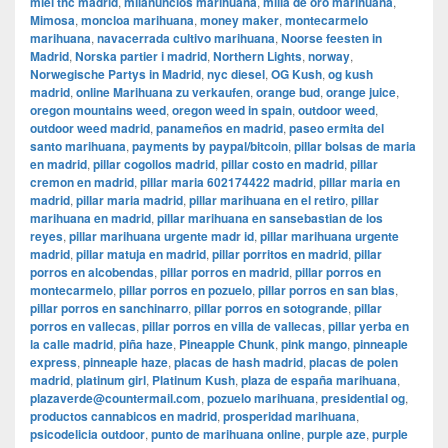
miel thc madrid
,
milanuncios marihuana
,
milla de oro marihuana
,
Mimosa
,
moncloa marihuana
,
money maker
,
montecarmelo
marihuana
,
navacerrada cultivo marihuana
,
Noorse feesten in
Madrid
,
Norska partier i madrid
,
Northern Lights
,
norway
,
Norwegische Partys in Madrid
,
nyc diesel
,
OG Kush
,
og kush
madrid
,
online Marihuana zu verkaufen
,
orange bud
,
orange juice
,
oregon mountains weed
,
oregon weed in spain
,
outdoor weed
,
outdoor weed madrid
,
panameños en madrid
,
paseo ermita del
santo marihuana
,
payments by paypal/bitcoin
,
pillar bolsas de maria
en madrid
,
pillar cogollos madrid
,
pillar costo en madrid
,
pillar
cremon en madrid
,
pillar maria 602174422 madrid
,
pillar maria en
madrid
,
pillar maria madrid
,
pillar marihuana en el retiro
,
pillar
marihuana en madrid
,
pillar marihuana en sansebastian de los
reyes
,
pillar marihuana urgente madr id
,
pillar marihuana urgente
madrid
,
pillar matuja en madrid
,
pillar porritos en madrid
,
pillar
porros en alcobendas
,
pillar porros en madrid
,
pillar porros en
montecarmelo
,
pillar porros en pozuelo
,
pillar porros en san blas
,
pillar porros en sanchinarro
,
pillar porros en sotogrande
,
pillar
porros en vallecas
,
pillar porros en villa de vallecas
,
pillar yerba en
la calle madrid
,
piña haze
,
Pineapple Chunk
,
pink mango
,
pinneaple
express
,
pinneaple haze
,
placas de hash madrid
,
placas de polen
madrid
,
platinum girl
,
Platinum Kush
,
plaza de españa marihuana
,
plazaverde@countermail.com
,
pozuelo marihuana
,
presidential og
,
productos cannabicos en madrid
,
prosperidad marihuana
,
psicodelicia outdoor
,
punto de marihuana online
,
purple aze
,
purple