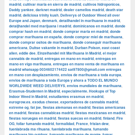
madrid
,
cultivar maria en sierra de madrid
,
cultivos hidroponicos
,
Daddy yankee
,
darknet madrid
,
dealer camellos madrid
,
death star
madrid
,
deliciosa trinity kush
,
Deliverys of Outdoor Weed all over
Europe and Japan
,
denmark
,
detailhandel in marihuana in madrid
,
detaljhandel med marijuana i madrid
,
dominicanos en madrid
,
donde
comprar hash en madrid
,
donde comprar maria en madrid
,
donde
comprar marihuana en españa
,
donde comprar miel de marihuana
,
donde comprar ositos de marihuana
,
donde conseguir marihuana
americana
,
Duitse vakantie in madrid
,
Durban Poison
,
east coast
alien
,
eddie dee
,
Einzelhandel mit Marihuana in Madrid
,
el mejor
cannabis de madrid
,
entregas en mano en madrid
,
entregas en
mano en vigo marihuana
,
entregas en mano venta de marihuana en
madrid whatsapp 0034602174422 sat97800@gmail.com entregas
en mano con desplazamiento
,
envios de marihuana a toda europa
,
envios de marihuana a toda Europa y ahora a TODO EL MUNDO
WORLDWIDE WEED DELIVERYS
,
envios mundiales de marihuana
,
Erasmus-Studenten in Madrid
,
especialmente. Hookups of Top
Indoor Weed in Madrid
,
estudiantes erasmus en madrid
,
eurogrow.es
,
exodus cheese
,
exportadores de cannabis madrid
,
extreme og
,
fat joe
,
fiestas alemanas en madrid
,
fiestas americanas
en madrid
,
fiestas cannabicas madrid
,
fiestas mexicanas en madrid
,
fiestas noruegas en madrid
,
fiestas suecas en madrid
,
finland
,
Fire
OG
,
follar fumando madrid
,
formalidad
,
France
,
frisian dew
,
fuenlabrada ma rihuana
,
fuenlabrada marihuana
,
fumando
marihuana bio outdoor
,
fumando marihuana de monte
,
fumar