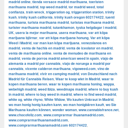
madrid online
,
tienda versace madrid marihuana
,
toeristen
marihuana madrid
,
top weed madrid
,
tor madrid weed
,
total
confianza
,
train wreck
,
triggeration og
,
triggerattion station
,
trinity
kush
,
trinity kush california
,
trinity kush oregon 602174422
,
tuenti
marihuana
,
turista marihuana madrid
,
turistas marihuana madrid
,
turister marihuana madrid
,
tutankhamon
,
tyska helgdagar i madrid
,
UK
,
usera la mejor marihuana
,
usera marihuana
,
var att köpa
marijuana björnar
,
var att köpa marijuana honung
,
Var att köpa
Weed i Madrid
,
var man kan köpa marijuana
,
venezolanos en
madrid
,
venta de hachis en madrid
,
venta de iceolator en madrid
,
venta de marihuana online
,
venta de menudeo de marihuana en
madrid
,
venta de porros madrid american weed in spain
,
viajo de
alemania a madrid por cannabis
,
viajo de noruega a madrid por
cannabis
,
vicente calderon marihuana
,
vigoweed.com
,
vino de
marihuana madrid
,
vivir en camping madrid
,
von Deutschland nach
Madrid für Cannabis Reisen
,
Waar te koop wiet in Madrid
,
waar te
kopen marihuana beren
,
waar te kopen marihuana honing
,
wappa
,
webehigh madrid
,
weed ibiza
,
weedmaps madrid
,
where to buy kush
in madrid
,
where to buy weed in madrid
,
where to find weed madrid
,
white og
,
white rhyno
,
White Widow
,
Wo kaufen Unkraut in Madrid
,
wo man honig honig kaufen kann
,
wo man honigbären kauft
,
wo Sie
Marihuana kaufen können
,
wonder woman
,
www.cannabisfrance.net
,
www.chocofeliz.com
,
www.comprarmar ihuanamadrid.com
,
www.comprarmarihuanamadrid.com
,
www.comprarmarihuanamadrid.com 602174422
,