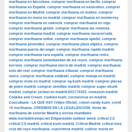
marihuana en barcelona
,
comprar marihuana en berlin
,
comprar
marihuana en España
,
comprar marihuana en estocolmo
,
comprar
marihuana en Madrid
,
comprar marihuana en malmo
,
comprar
marihuana en mano en madrid
,
comprar marihuana en monterrey
,
comprar marihuana en valencia
,
comprar marihuana en vigo
,
comprar marihuana getafe
,
comprar marihuana las retamas
,
comprar marihuana madrid
,
comprar marihuana navacerrada
,
comprar marihuana online
,
comprar marihuana opañel
,
comprar
marihuana pìramides
,
comprar marihuana plaza eliptica
,
comprar
marihuana puerta del angel
,
comprar marihuana rapido madrid
,
comprar marihuana rara españa
,
comprar marihuana retiro
,
comprar marihuana sansebastian de los reyes
,
comprar marihuana
serrano
,
comprar marihuana sierra de madrid
,
comprar marihuana
soto del real
,
comprar marihuana tribunal
,
comprar marihuana
usera
,
comprar marihuana valdeski
,
comprar matuja en madrid
,
comprar mota en madrid
,
comprar og kush madrid
,
comprar placas
de polen madrid
,
comprar semillas madrid
,
comprar super skunk
madrid
,
comprar yerbon en madrid 602174422
,
consazon madrid
,
Cookies and Cream
,
cookies kush
,
coronavirus en madrid
,
Cosculluela - LA QUE HAY (Video Oficial)
,
cotton candy kush
,
covid
19 marihuana
,
CREEMOS EN LA LEGALIZACION. Venta de
marihuana de exterior Madrid y envios mundiales
www.mariadelcampo.net Etiquetasbio outdoor weed
,
critical 2.0
,
critical 2.0 madrid
,
critical kush madrid
,
Critical Madrid
,
critical max
,
cruz del rayo marihuana
,
cuarentena madrid
,
cultivar maria en