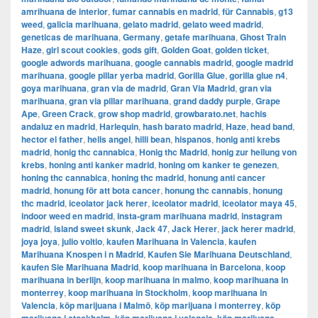
amrihuana de interior
,
fumar cannabis en madrid
,
für Cannabis
,
g13
weed
,
galicia marihuana
,
gelato madrid
,
gelato weed madrid
,
geneticas de marihuana
,
Germany
,
getafe marihuana
,
Ghost Train
Haze
,
girl scout cookies
,
gods gift
,
Golden Goat
,
golden ticket
,
google adwords marihuana
,
google cannabis madrid
,
google madrid
marihuana
,
google pillar yerba madrid
,
Gorilla Glue
,
gorilla glue n4
,
goya marihuana
,
gran via de madrid
,
​​Gran Via Madrid
,
gran via
marihuana
,
gran via pillar marihuana
,
grand daddy purple
,
Grape
Ape
,
Green Crack
,
grow shop madrid
,
growbarato.net
,
hachis
andaluz en madrid
,
Harlequin
,
hash barato madrid
,
Haze
,
head band
,
hector el father
,
hells angel
,
hilli bean
,
hispanos
,
honig anti krebs
madrid
,
honig thc cannabica
,
Honig thc Madrid
,
honig zur heilung von
krebs
,
honing anti kanker madrid
,
honing om kanker te genezen
,
honing thc cannabica
,
honing thc madrid
,
honung anti cancer
madrid
,
honung för att bota cancer
,
honung thc cannabis
,
honung
thc madrid
,
iceolator jack herer
,
iceolator madrid
,
iceolator maya 45
,
indoor weed en madrid
,
insta-gram marihuana madrid
,
instagram
madrid
,
island sweet skunk
,
Jack 47
,
Jack Herer
,
jack herer madrid
,
joya joya
,
julio voltio
,
kaufen Marihuana in Valencia
,
kaufen
Marihuana Knospen i n Madrid
,
Kaufen Sie Marihuana Deutschland
,
kaufen Sie Marihuana Madrid
,
koop marihuana in Barcelona
,
koop
marihuana in berlijn
,
koop marihuana in malmo
,
koop marihuana in
monterrey
,
koop marihuana in Stockholm
,
​​koop marihuana in
Valencia
,
köp marijuana i Malmö
,
köp marijuana i monterrey
,
köp
,
,