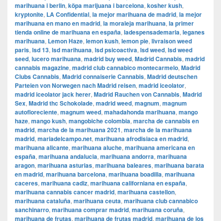
marihuana i berlin
,
köpa marijuana i barcelona
,
kosher kush
,
kryptonite
,
LA Confidential
,
la mejor marihuana de madrid
,
la mejor
marihuana en mano en madrid
,
la moraleja marihuana
,
la primer
tienda online de marihuana en españa
,
ladespensademaria
,
leganes
marihuana
,
Lemon Haze
,
lemon kush
,
lemon pie
,
livraison weed
paris
,
lsd 13
,
lsd marihuana
,
lsd psicoactiva
,
lsd weed
,
lsd weed
seed
,
lucero marihuana
,
madrid buy weed
,
Madrid Cannabis
,
madrid
cannabis magazine
,
madrid club cannabico montecarmelo
,
Madrid
Clubs Cannabis
,
Madrid connaiserie Cannabis
,
Madrid deutschen
Parteien von Norwegen nach Madrid reisen
,
madrid iceolator
,
madrid iceolator jack herer
,
Madrid Rauchen von Cannabis
,
Madrid
Sex
,
Madrid thc Schokolade
,
madrid weed
,
magnum
,
magnum
autofloreciente
,
magnum weed
,
mahadahonda marihuana
,
mango
haze
,
mango kush
,
mangobiche colombia
,
marcha de cannabis en
madrid
,
marcha de la marihuana 2021
,
marcha de la marihuana
madrid
,
mariadelcampo.net
,
marihuana afrodisiaca en madrid
,
marihuana alicante
,
marihuana aluche
,
marihuana americana en
españa
,
marihuana andalucia
,
marihuana andorra
,
marihuana
aragon
,
marihuana asturias
,
marihuana baleares
,
marihuana barata
en madrid
,
marihuana barcelona
,
marihuana boadilla
,
marihuana
caceres
,
marihuana cadiz
,
marihuana californiana en españa
,
marihuana cannabis cancer madrid
,
marihuana castellon
,
marihuana cataluña
,
marihuana ceuta
,
marihuana club cannabico
sanchinarro
,
marihuana comprar madrid
,
marihuana coruña
,
marihuana de frutas
,
marihuana de frutas madrid
,
marihuana de los