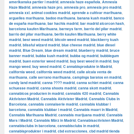
amerikanska partier i madrid
,
amnesia haze española
,
Amnesia
Haze Madrid
,
amnesia haze pro
,
amnesia pro
,
amnesia pro madrid
,
amnesia xxl
,
animal cookies madrid
,
aprende a cultivar marihuana
,
arguelles marihuana
,
badoo marihuana
,
banana kush madrid
,
banco
de españa marihuana
,
bar hachis madrid
,
bar madrid alcorcon hash
,
barcelona kaufen Marihuana
,
barneys farm
,
barrio del pilar madrid
,
barrio del pilar marihuana
,
berlin kaufen Marihuana
,
berry white
madrid
,
best weed madrid
,
bitcoin weed madrid
,
blackberry kush
madrid
,
blissful wizard madrid
,
blue cheese madrid
,
blue diesel
madrid
,
Blue Dream
,
blue dream madrid
,
blueberry madrid
,
bruce
banner madrid
,
bubba kush madrid
,
bubba og madrid
,
bubblegum
madrid
,
buen exterior weed madrid
,
buy best weed in madrid
,
buy
mango weed
,
buy weed madrid
,
C annabisprodukte in Madrid
,
california weed
,
california weed madrid
,
calle alcala venta de
marihuana
,
calle serrano marihuana
,
campings baratos en madrid
,
candy land madrid
,
canna ???? madrid
,
canna schiet madrid
,
canna
schuesse madrid
,
canna shoots madrid
,
canna skott madrid
,
cannabicos producten in madrid
,
cannabis 420 madrid
,
Cannabis
Aktivisten Madrid
,
Cannabis Aktivister Madrid
,
Cannabis Clubs in
Barcelona
,
cannabis connaiserie madrid
,
cannabis klubbar i
barcelona
,
cannabis klubbar i madrid
,
Cannabis maart in Madrid
,
Cannabis Marihuana Madrid
,
cannabis marijuana madrid
,
Cannabis
Mars i Madrid
,
Cannabis März in Madrid
,
Cannabisactivisten Madrid
,
cannabisclubs in barcelona
,
cannabisclubs in madrid
,
cannabisprodukter i madrid
,
cbd extracciones
,
cbd madrid tienda