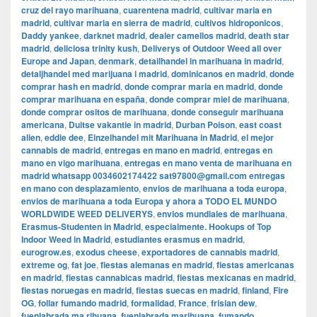
cruz del rayo marihuana
,
cuarentena madrid
,
cultivar maria en
madrid
,
cultivar maria en sierra de madrid
,
cultivos hidroponicos
,
Daddy yankee
,
darknet madrid
,
dealer camellos madrid
,
death star
madrid
,
deliciosa trinity kush
,
Deliverys of Outdoor Weed all over
Europe and Japan
,
denmark
,
detailhandel in marihuana in madrid
,
detaljhandel med marijuana i madrid
,
dominicanos en madrid
,
donde
comprar hash en madrid
,
donde comprar maria en madrid
,
donde
comprar marihuana en españa
,
donde comprar miel de marihuana
,
donde comprar ositos de marihuana
,
donde conseguir marihuana
americana
,
Duitse vakantie in madrid
,
Durban Poison
,
east coast
alien
,
eddie dee
,
Einzelhandel mit Marihuana in Madrid
,
el mejor
cannabis de madrid
,
entregas en mano en madrid
,
entregas en
mano en vigo marihuana
,
entregas en mano venta de marihuana en
madrid whatsapp 0034602174422 sat97800@gmail.com entregas
en mano con desplazamiento
,
envios de marihuana a toda europa
,
envios de marihuana a toda Europa y ahora a TODO EL MUNDO
WORLDWIDE WEED DELIVERYS
,
envios mundiales de marihuana
,
Erasmus-Studenten in Madrid
,
especialmente. Hookups of Top
Indoor Weed in Madrid
,
estudiantes erasmus en madrid
,
eurogrow.es
,
exodus cheese
,
exportadores de cannabis madrid
,
extreme og
,
fat joe
,
fiestas alemanas en madrid
,
fiestas americanas
en madrid
,
fiestas cannabicas madrid
,
fiestas mexicanas en madrid
,
fiestas noruegas en madrid
,
fiestas suecas en madrid
,
finland
,
Fire
OG
,
follar fumando madrid
,
formalidad
,
France
,
frisian dew
,
fuenlabrada ma rihuana
,
fuenlabrada marihuana
,
fumando