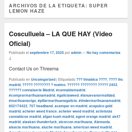
ARCHIVOS DE LA ETIQUETA:
SUPER
LEMON HAZE
Cosculluela – LA QUE HAY (Video
Oficial)
Publicado el
septiembre 17, 2025
por
admin
—
No hay comentarios
↓
Contact Us on Threema
Publicado en
Uncategorized
|
Etiquetado
??? thnabica ????
,
???? thc
madrid
,
????? ???????? ? malmo
,
?????? ???????? ????? 2453
,
?????? connaiserie Madrid
,
#cannabismadrid
,
#comprarmarihuanamadrid
,
#galiciaweed
,
#lanuevanormalidad
,
#marihuanavigo
,
#pillarmarihuanagalicia
,
#tindermarihuanamadrid
,
602174422
,
707 headband
,
acampar en madrid
,
acapulco gold
madrid
,
acheter weed france
,
acheter weed madrid
,
activistas
cannabicos madrid
,
afgan kush madrid
,
agent orange madrid
,
ak47
madrid
,
alaskan thunderfuck
,
alcorcon marihuana
,
Alemania
,
alsacia marihuana
,
aluche marihuana
,
american weed madrid
,