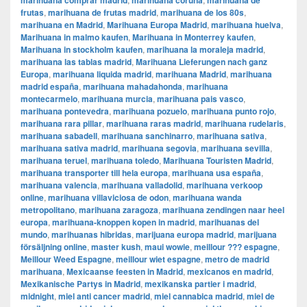
marihuana comprar madrid
marihuana coruña
marihuana de
frutas
,
marihuana de frutas madrid
,
marihuana de los 80s
,
marihuana en Madrid
,
Marihuana Europa Madrid
,
marihuana huelva
,
Marihuana in malmo kaufen
,
Marihuana in Monterrey kaufen
,
Marihuana in stockholm kaufen
,
marihuana la moraleja madrid
,
marihuana las tablas madrid
,
Marihuana Lieferungen nach ganz
Europa
,
marihuana liquida madrid
,
marihuana Madrid
,
marihuana
madrid españa
,
marihuana mahadahonda
,
marihuana
montecarmelo
,
marihuana murcia
,
marihuana pais vasco
,
marihuana pontevedra
,
marihuana pozuelo
,
marihuana punto rojo
,
marihuana rara pillar
,
marihuana raras madrid
,
marihuana rudelaris
,
marihuana sabadell
,
marihuana sanchinarro
,
marihuana sativa
,
marihuana sativa madrid
,
marihuana segovia
,
marihuana sevilla
,
marihuana teruel
,
marihuana toledo
,
Marihuana Touristen Madrid
,
marihuana transporter till hela europa
,
marihuana usa españa
,
marihuana valencia
,
marihuana valladolid
,
marihuana verkoop
online
,
marihuana villaviciosa de odon
,
marihuana wanda
metropolitano
,
marihuana zaragoza
,
marihuana zendingen naar heel
europa
,
marihuana-knoppen kopen in madrid
,
marihuanas del
mundo
,
marihuanas hibridas
,
marijuana europa madrid
,
marijuana
försäljning online
,
master kush
,
maui wowie
,
meillour ??? espagne
,
Meillour Weed Espagne
,
meillour wiet espagne
,
metro de madrid
marihuana
,
Mexicaanse feesten in Madrid
,
mexicanos en madrid
,
Mexikanische Partys in Madrid
,
mexikanska partier i madrid
,
midnight
,
miel anti cancer madrid
,
miel cannabica madrid
,
miel de