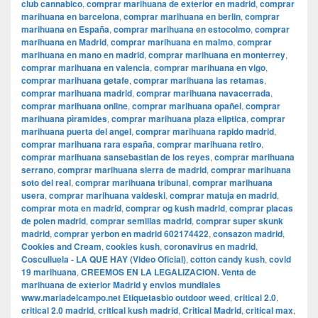
club cannabico
,
comprar marihuana de exterior en madrid
,
comprar
marihuana en barcelona
,
comprar marihuana en berlin
,
comprar
marihuana en España
,
comprar marihuana en estocolmo
,
comprar
marihuana en Madrid
,
comprar marihuana en malmo
,
comprar
marihuana en mano en madrid
,
comprar marihuana en monterrey
,
comprar marihuana en valencia
,
comprar marihuana en vigo
,
comprar marihuana getafe
,
comprar marihuana las retamas
,
comprar marihuana madrid
,
comprar marihuana navacerrada
,
comprar marihuana online
,
comprar marihuana opañel
,
comprar
marihuana pìramides
,
comprar marihuana plaza eliptica
,
comprar
marihuana puerta del angel
,
comprar marihuana rapido madrid
,
comprar marihuana rara españa
,
comprar marihuana retiro
,
comprar marihuana sansebastian de los reyes
,
comprar marihuana
serrano
,
comprar marihuana sierra de madrid
,
comprar marihuana
soto del real
,
comprar marihuana tribunal
,
comprar marihuana
usera
,
comprar marihuana valdeski
,
comprar matuja en madrid
,
comprar mota en madrid
,
comprar og kush madrid
,
comprar placas
de polen madrid
,
comprar semillas madrid
,
comprar super skunk
madrid
,
comprar yerbon en madrid 602174422
,
consazon madrid
,
Cookies and Cream
,
cookies kush
,
coronavirus en madrid
,
Cosculluela - LA QUE HAY (Video Oficial)
,
cotton candy kush
,
covid
19 marihuana
,
CREEMOS EN LA LEGALIZACION. Venta de
marihuana de exterior Madrid y envios mundiales
www.mariadelcampo.net Etiquetasbio outdoor weed
,
critical 2.0
,
critical 2.0 madrid
,
critical kush madrid
,
Critical Madrid
,
critical max
,