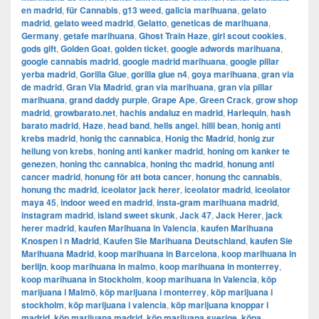
en madrid
,
für Cannabis
,
g13 weed
,
galicia marihuana
,
gelato
madrid
,
gelato weed madrid
,
Gelatto
,
geneticas de marihuana
,
Germany
,
getafe marihuana
,
Ghost Train Haze
,
girl scout cookies
,
gods gift
,
Golden Goat
,
golden ticket
,
google adwords marihuana
,
google cannabis madrid
,
google madrid marihuana
,
google pillar
yerba madrid
,
Gorilla Glue
,
gorilla glue n4
,
goya marihuana
,
gran via
de madrid
,
​​Gran Via Madrid
,
gran via marihuana
,
gran via pillar
marihuana
,
grand daddy purple
,
Grape Ape
,
Green Crack
,
grow shop
madrid
,
growbarato.net
,
hachis andaluz en madrid
,
Harlequin
,
hash
barato madrid
,
Haze
,
head band
,
hells angel
,
hilli bean
,
honig anti
krebs madrid
,
honig thc cannabica
,
Honig thc Madrid
,
honig zur
heilung von krebs
,
honing anti kanker madrid
,
honing om kanker te
genezen
,
honing thc cannabica
,
honing thc madrid
,
honung anti
cancer madrid
,
honung för att bota cancer
,
honung thc cannabis
,
honung thc madrid
,
iceolator jack herer
,
iceolator madrid
,
iceolator
maya 45
,
indoor weed en madrid
,
insta-gram marihuana madrid
,
instagram madrid
,
island sweet skunk
,
Jack 47
,
Jack Herer
,
jack
herer madrid
,
kaufen Marihuana in Valencia
,
kaufen Marihuana
Knospen i n Madrid
,
Kaufen Sie Marihuana Deutschland
,
kaufen Sie
Marihuana Madrid
,
koop marihuana in Barcelona
,
koop marihuana in
berlijn
,
koop marihuana in malmo
,
koop marihuana in monterrey
,
koop marihuana in Stockholm
,
​​koop marihuana in Valencia
,
köp
marijuana i Malmö
,
köp marijuana i monterrey
,
köp marijuana i
stockholm
,
​​köp marijuana i valencia
,
köp marijuana knoppar i
madrid
,
köp marijuana madrid
,
köp marijuana sverige
,
köpa