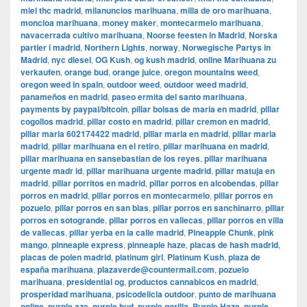
miel thc madrid
,
milanuncios marihuana
,
milla de oro marihuana
,
moncloa marihuana
,
money maker
,
montecarmelo marihuana
,
navacerrada cultivo marihuana
,
Noorse feesten in Madrid
,
Norska
partier i madrid
,
Northern Lights
,
norway
,
Norwegische Partys in
Madrid
,
nyc diesel
,
OG Kush
,
og kush madrid
,
online Marihuana zu
verkaufen
,
orange bud
,
orange juice
,
oregon mountains weed
,
oregon weed in spain
,
outdoor weed
,
outdoor weed madrid
,
panameños en madrid
,
paseo ermita del santo marihuana
,
payments by paypal/bitcoin
,
pillar bolsas de maria en madrid
,
pillar
cogollos madrid
,
pillar costo en madrid
,
pillar cremon en madrid
,
pillar maria 602174422 madrid
,
pillar maria en madrid
,
pillar maria
madrid
,
pillar marihuana en el retiro
,
pillar marihuana en madrid
,
pillar marihuana en sansebastian de los reyes
,
pillar marihuana
urgente madr id
,
pillar marihuana urgente madrid
,
pillar matuja en
madrid
,
pillar porritos en madrid
,
pillar porros en alcobendas
,
pillar
porros en madrid
,
pillar porros en montecarmelo
,
pillar porros en
pozuelo
,
pillar porros en san blas
,
pillar porros en sanchinarro
,
pillar
porros en sotogrande
,
pillar porros en vallecas
,
pillar porros en villa
de vallecas
,
pillar yerba en la calle madrid
,
Pineapple Chunk
,
pink
mango
,
pinneaple express
,
pinneaple haze
,
placas de hash madrid
,
placas de polen madrid
,
platinum girl
,
Platinum Kush
,
plaza de
españa marihuana
,
plazaverde@countermail.com
,
pozuelo
marihuana
,
presidential og
,
productos cannabicos en madrid
,
prosperidad marihuana
,
psicodelicia outdoor
,
punto de marihuana
online
,
purple aze
,
purple bud
,
purple gorilla
,
Purple Haze
,
purple