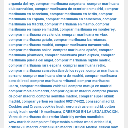
arganda del rey
,
comprar marihuana carpetana
,
comprar marihuana
club cannabico
,
comprar marihuana de exterior en madrid
,
comprar
marihuana en barcelona
,
comprar marihuana en berlin
,
comprar
marihuana en España
,
comprar marihuana en estocolmo
,
comprar
marihuana en Madrid
,
comprar marihuana en malmo
,
comprar
marihuana en mano en madrid
,
comprar marihuana en monterrey
,
comprar marihuana en valencia
,
comprar marihuana en vigo
,
comprar marihuana getafe
,
comprar marihuana las retamas
,
comprar marihuana madrid
,
comprar marihuana navacerrada
,
comprar marihuana online
,
comprar marihuana opañel
,
comprar
marihuana pìramides
,
comprar marihuana plaza eliptica
,
comprar
marihuana puerta del angel
,
comprar marihuana rapido madrid
,
comprar marihuana rara españa
,
comprar marihuana retiro
,
comprar marihuana sansebastian de los reyes
,
comprar marihuana
serrano
,
comprar marihuana sierra de madrid
,
comprar marihuana
soto del real
,
comprar marihuana tribunal
,
comprar marihuana
usera
,
comprar marihuana valdeski
,
comprar matuja en madrid
,
comprar mota en madrid
,
comprar og kush madrid
,
comprar placas
de polen madrid
,
comprar semillas madrid
,
comprar super skunk
madrid
,
comprar yerbon en madrid 602174422
,
consazon madrid
,
Cookies and Cream
,
cookies kush
,
coronavirus en madrid
,
cotton
candy kush
,
covid 19 marihuana
,
CREEMOS EN LA LEGALIZACION.
Venta de marihuana de exterior Madrid y envios mundiales
www.mariadelcampo.net Etiquetasbio outdoor weed
,
critical 2.0
,
critical 2.0 madrid
,
critical kush madrid
,
Critical Madrid
,
critical max
,