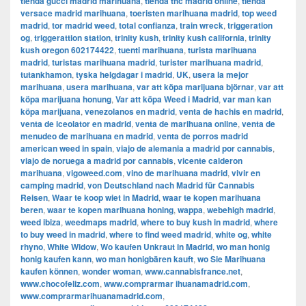
tienda gucci madrid marihuana
,
tienda thc madrid online
,
tienda
versace madrid marihuana
,
toeristen marihuana madrid
,
top weed
madrid
,
tor madrid weed
,
total confianza
,
train wreck
,
triggeration
og
,
triggerattion station
,
trinity kush
,
trinity kush california
,
trinity
kush oregon 602174422
,
tuenti marihuana
,
turista marihuana
madrid
,
turistas marihuana madrid
,
turister marihuana madrid
,
tutankhamon
,
tyska helgdagar i madrid
,
UK
,
usera la mejor
marihuana
,
usera marihuana
,
var att köpa marijuana björnar
,
var att
köpa marijuana honung
,
Var att köpa Weed i Madrid
,
var man kan
köpa marijuana
,
venezolanos en madrid
,
venta de hachis en madrid
,
venta de iceolator en madrid
,
venta de marihuana online
,
venta de
menudeo de marihuana en madrid
,
venta de porros madrid
american weed in spain
,
viajo de alemania a madrid por cannabis
,
viajo de noruega a madrid por cannabis
,
vicente calderon
marihuana
,
vigoweed.com
,
vino de marihuana madrid
,
vivir en
camping madrid
,
von Deutschland nach Madrid für Cannabis
Reisen
,
Waar te koop wiet in Madrid
,
waar te kopen marihuana
beren
,
waar te kopen marihuana honing
,
wappa
,
webehigh madrid
,
weed ibiza
,
weedmaps madrid
,
where to buy kush in madrid
,
where
to buy weed in madrid
,
where to find weed madrid
,
white og
,
white
rhyno
,
White Widow
,
Wo kaufen Unkraut in Madrid
,
wo man honig
honig kaufen kann
,
wo man honigbären kauft
,
wo Sie Marihuana
kaufen können
,
wonder woman
,
www.cannabisfrance.net
,
www.chocofeliz.com
,
www.comprarmar ihuanamadrid.com
,
www.comprarmarihuanamadrid.com
,