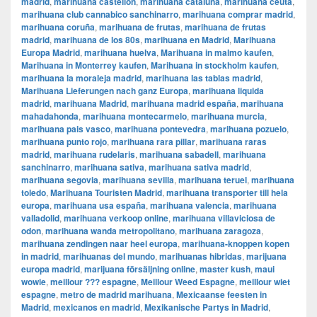
madrid
,
marihuana castellon
,
marihuana cataluña
,
marihuana ceuta
,
marihuana club cannabico sanchinarro
,
marihuana comprar madrid
,
marihuana coruña
,
marihuana de frutas
,
marihuana de frutas
madrid
,
marihuana de los 80s
,
marihuana en Madrid
,
Marihuana
Europa Madrid
,
marihuana huelva
,
Marihuana in malmo kaufen
,
Marihuana in Monterrey kaufen
,
Marihuana in stockholm kaufen
,
marihuana la moraleja madrid
,
marihuana las tablas madrid
,
Marihuana Lieferungen nach ganz Europa
,
marihuana liquida
madrid
,
marihuana Madrid
,
marihuana madrid españa
,
marihuana
mahadahonda
,
marihuana montecarmelo
,
marihuana murcia
,
marihuana pais vasco
,
marihuana pontevedra
,
marihuana pozuelo
,
marihuana punto rojo
,
marihuana rara pillar
,
marihuana raras
madrid
,
marihuana rudelaris
,
marihuana sabadell
,
marihuana
sanchinarro
,
marihuana sativa
,
marihuana sativa madrid
,
marihuana segovia
,
marihuana sevilla
,
marihuana teruel
,
marihuana
toledo
,
Marihuana Touristen Madrid
,
marihuana transporter till hela
europa
,
marihuana usa españa
,
marihuana valencia
,
marihuana
valladolid
,
marihuana verkoop online
,
marihuana villaviciosa de
odon
,
marihuana wanda metropolitano
,
marihuana zaragoza
,
marihuana zendingen naar heel europa
,
marihuana-knoppen kopen
in madrid
,
marihuanas del mundo
,
marihuanas hibridas
,
marijuana
europa madrid
,
marijuana försäljning online
,
master kush
,
maui
wowie
,
meillour ??? espagne
,
Meillour Weed Espagne
,
meillour wiet
espagne
,
metro de madrid marihuana
,
Mexicaanse feesten in
Madrid
,
mexicanos en madrid
,
Mexikanische Partys in Madrid
,