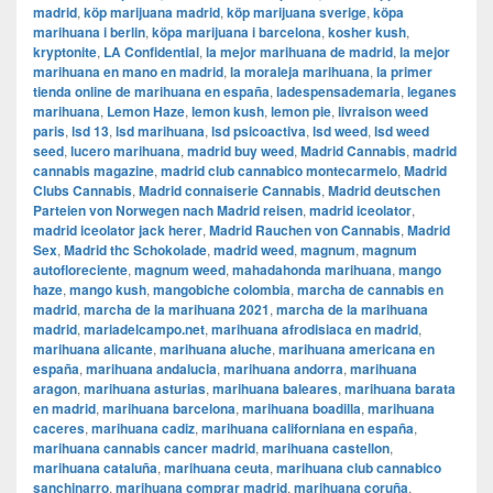
madrid
,
köp marijuana madrid
,
köp marijuana sverige
,
köpa
marihuana i berlin
,
köpa marijuana i barcelona
,
kosher kush
,
kryptonite
,
LA Confidential
,
la mejor marihuana de madrid
,
la mejor
marihuana en mano en madrid
,
la moraleja marihuana
,
la primer
tienda online de marihuana en españa
,
ladespensademaria
,
leganes
marihuana
,
Lemon Haze
,
lemon kush
,
lemon pie
,
livraison weed
paris
,
lsd 13
,
lsd marihuana
,
lsd psicoactiva
,
lsd weed
,
lsd weed
seed
,
lucero marihuana
,
madrid buy weed
,
Madrid Cannabis
,
madrid
cannabis magazine
,
madrid club cannabico montecarmelo
,
Madrid
Clubs Cannabis
,
Madrid connaiserie Cannabis
,
Madrid deutschen
Parteien von Norwegen nach Madrid reisen
,
madrid iceolator
,
madrid iceolator jack herer
,
Madrid Rauchen von Cannabis
,
Madrid
Sex
,
Madrid thc Schokolade
,
madrid weed
,
magnum
,
magnum
autofloreciente
,
magnum weed
,
mahadahonda marihuana
,
mango
haze
,
mango kush
,
mangobiche colombia
,
marcha de cannabis en
madrid
,
marcha de la marihuana 2021
,
marcha de la marihuana
madrid
,
mariadelcampo.net
,
marihuana afrodisiaca en madrid
,
marihuana alicante
,
marihuana aluche
,
marihuana americana en
españa
,
marihuana andalucia
,
marihuana andorra
,
marihuana
aragon
,
marihuana asturias
,
marihuana baleares
,
marihuana barata
en madrid
,
marihuana barcelona
,
marihuana boadilla
,
marihuana
caceres
,
marihuana cadiz
,
marihuana californiana en españa
,
marihuana cannabis cancer madrid
,
marihuana castellon
,
marihuana cataluña
,
marihuana ceuta
,
marihuana club cannabico
sanchinarro
,
marihuana comprar madrid
,
marihuana coruña
,