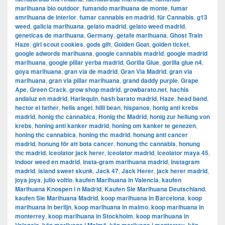
marihuana bio outdoor
,
fumando marihuana de monte
,
fumar
amrihuana de interior
,
fumar cannabis en madrid
,
für Cannabis
,
g13
weed
,
galicia marihuana
,
gelato madrid
,
gelato weed madrid
,
geneticas de marihuana
,
Germany
,
getafe marihuana
,
Ghost Train
Haze
,
girl scout cookies
,
gods gift
,
Golden Goat
,
golden ticket
,
google adwords marihuana
,
google cannabis madrid
,
google madrid
marihuana
,
google pillar yerba madrid
,
Gorilla Glue
,
gorilla glue n4
,
goya marihuana
,
gran via de madrid
,
​​Gran Via Madrid
,
gran via
marihuana
,
gran via pillar marihuana
,
grand daddy purple
,
Grape
Ape
,
Green Crack
,
grow shop madrid
,
growbarato.net
,
hachis
andaluz en madrid
,
Harlequin
,
hash barato madrid
,
Haze
,
head band
,
hector el father
,
hells angel
,
hilli bean
,
hispanos
,
honig anti krebs
madrid
,
honig thc cannabica
,
Honig thc Madrid
,
honig zur heilung von
krebs
,
honing anti kanker madrid
,
honing om kanker te genezen
,
honing thc cannabica
,
honing thc madrid
,
honung anti cancer
madrid
,
honung för att bota cancer
,
honung thc cannabis
,
honung
thc madrid
,
iceolator jack herer
,
iceolator madrid
,
iceolator maya 45
,
indoor weed en madrid
,
insta-gram marihuana madrid
,
instagram
madrid
,
island sweet skunk
,
Jack 47
,
Jack Herer
,
jack herer madrid
,
joya joya
,
julio voltio
,
kaufen Marihuana in Valencia
,
kaufen
Marihuana Knospen i n Madrid
,
Kaufen Sie Marihuana Deutschland
,
kaufen Sie Marihuana Madrid
,
koop marihuana in Barcelona
,
koop
marihuana in berlijn
,
koop marihuana in malmo
,
koop marihuana in
monterrey
,
koop marihuana in Stockholm
,
​​koop marihuana in
,
,
,