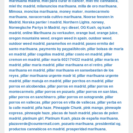
marihuana madrid
,
miel para curar el cancer
,
miel thc cannabica
,
miel thc madrid
,
milanuncios marihuana
,
milla de oro marihuana
,
Mimosa
,
moncloa marihuana
,
money maker
,
montecarmelo
marihuana
,
navacerrada cultivo marihuana
,
Noorse feesten in
Madrid
,
Norska partier i madrid
,
Northern Lights
,
norway
,
Norwegische Partys in Madrid
,
nyc diesel
,
OG Kush
,
og kush
madrid
,
online Marihuana zu verkaufen
,
orange bud
,
orange juice
,
oregon mountains weed
,
oregon weed in spain
,
outdoor weed
,
outdoor weed madrid
,
panameños en madrid
,
paseo ermita del
santo marihuana
,
payments by paypal/bitcoin
,
pillar bolsas de maria
en madrid
,
pillar cogollos madrid
,
pillar costo en madrid
,
pillar
cremon en madrid
,
pillar maria 602174422 madrid
,
pillar maria en
madrid
,
pillar maria madrid
,
pillar marihuana en el retiro
,
pillar
marihuana en madrid
,
pillar marihuana en sansebastian de los
reyes
,
pillar marihuana urgente madr id
,
pillar marihuana urgente
madrid
,
pillar matuja en madrid
,
pillar porritos en madrid
,
pillar
porros en alcobendas
,
pillar porros en madrid
,
pillar porros en
montecarmelo
,
pillar porros en pozuelo
,
pillar porros en san blas
,
pillar porros en sanchinarro
,
pillar porros en sotogrande
,
pillar
porros en vallecas
,
pillar porros en villa de vallecas
,
pillar yerba en
la calle madrid
,
piña haze
,
Pineapple Chunk
,
pink mango
,
pinneaple
express
,
pinneaple haze
,
placas de hash madrid
,
placas de polen
madrid
,
platinum girl
,
Platinum Kush
,
plaza de españa marihuana
,
plazaverde@countermail.com
,
pozuelo marihuana
,
presidential og
,
productos cannabicos en madrid
,
prosperidad marihuana
,