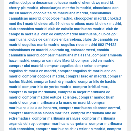
online
,
cbd para descansar
,
cheese madrid
,
chemdawg madrid
,
cherry pie madrid
,
chocolaatjes met thc in madrid
,
chocolates con
thc en madrid
,
chocolates de marihuana madrid
,
chocolatinas
cannabicas madrid
,
chocolope madrid
,
chocopolen madrid
,
choklad
med thc i madrid
,
cinderella 99
,
cines eroticos madrid
,
cinex madrid
,
club cannabico madrid
,
club de caballo marihuana madrid
,
club de
campo la moraleja
,
club de campo madrid marihuana
,
club de golf
marihuana
,
clubs de cannabis en barcelona
,
clubs de cannabis en
madrid
,
cogollos maria madrid
,
cogollos ricos madrid 602174422
,
colombianos en madrid
,
colorado og
,
colorado weed
,
comida
cannabica madrid
,
comparr marihuana malasaña
,
comprar amnesia
haze madrid
,
comprar cannabis Madrid
,
comprar cbd en madrid
,
comprar cbd madrid
,
comprar cogollos de exterior
,
comprar
cogollos de maria en madrid
,
comprar cogollos de marihuana en
madrid
,
comprar cogollos madrid
,
comprar faso en madrid
,
comprar
hachís Madrid
,
comprar hash dry madrid
,
comprar kilo de hachis
madrid
,
comprar kilo de yerba madrid
,
comprar kritikal max
,
comprar la mejor marihuana
,
comprar la mejor marihuana de
madrid
,
comprar madrid estupefacientes
,
comprar mango kush
madrid
,
comprar marihuana a la mano en madrid
,
comprar
marihuana alcala de henares
,
comprar marihuana alcorcon central
,
comprar marihuana alonso martinez
,
comprar marihuana alto de
extremadura
,
comprar marihuana aranjuez
,
comprar marihuana
arganda del rey
,
comprar marihuana carpetana
,
comprar marihuana
club cannabico
,
comprar marihuana de exterior en madrid
,
comprar