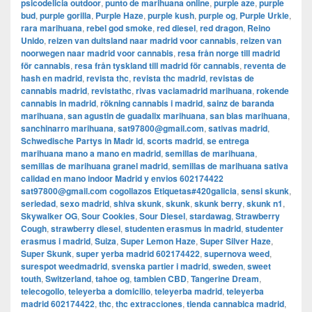
psicodelicia outdoor
,
punto de marihuana online
,
purple aze
,
purple
bud
,
purple gorilla
,
Purple Haze
,
purple kush
,
purple og
,
Purple Urkle
,
rara marihuana
,
rebel god smoke
,
red diesel
,
red dragon
,
Reino
Unido
,
reizen van duitsland naar madrid voor cannabis
,
reizen van
noorwegen naar madrid voor cannabis
,
resa från norge till madrid
för cannabis
,
resa från tyskland till madrid för cannabis
,
reventa de
hash en madrid
,
revista thc
,
revista thc madrid
,
revistas de
cannabis madrid
,
revistathc
,
rivas vaciamadrid marihuana
,
rokende
cannabis in madrid
,
rökning cannabis i madrid
,
sainz de baranda
marihuana
,
san agustin de guadalix marihuana
,
san blas marihuana
,
sanchinarro marihuana
,
sat97800@gmail.com
,
sativas madrid
,
Schwedische Partys in Madr id
,
scorts madrid
,
se entrega
marihuana mano a mano en madrid
,
semillas de marihuana
,
semillas de marihuana granel madrid
,
semillas de marihuana sativa
calidad en mano indoor Madrid y envios 602174422
sat97800@gmail.com cogollazos Etiquetas#420galicia
,
sensi skunk
,
seriedad
,
sexo madrid
,
shiva skunk
,
skunk
,
skunk berry
,
skunk n1
,
Skywalker OG
,
Sour Cookies
,
Sour Diesel
,
stardawag
,
Strawberry
Cough
,
strawberry diesel
,
studenten erasmus in madrid
,
studenter
erasmus i madrid
,
Suiza
,
Super Lemon Haze
,
Super Silver Haze
,
Super Skunk
,
super yerba madrid 602174422
,
supernova weed
,
surespot weedmadrid
,
svenska partier i madrid
,
sweden
,
sweet
touth
,
Switzerland
,
tahoe og
,
tambien CBD
,
Tangerine Dream
,
telecogollo
,
teleyerba a domicilio
,
teleyerba madrid
,
teleyerba
madrid 602174422
,
thc
,
thc extracciones
,
tienda cannabica madrid
,