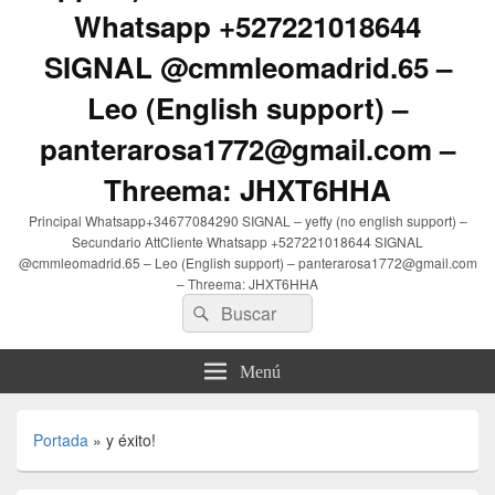
Whatsapp +527221018644
SIGNAL @cmmleomadrid.65 –
Leo (English support) –
panterarosa1772@gmail.com –
Threema: JHXT6HHA
Principal Whatsapp+34677084290 SIGNAL – yeffy (no english support) –
Secundario AttCliente Whatsapp +527221018644 SIGNAL
@cmmleomadrid.65 – Leo (English support) – panterarosa1772@gmail.com
– Threema: JHXT6HHA
Buscar
Buscar
por:
Menú
Portada
»
y éxito!