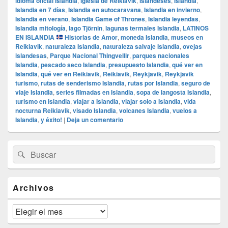
idioma oficial Islandia
,
iglesia de Reikiavik
,
islandeses
,
Islandia
,
Islandia en 7 días
,
Islandia en autocaravana
,
Islandia en invierno
,
Islandia en verano
,
Islandia Game of Thrones
,
Islandia leyendas
,
Islandia mitología
,
lago Tjörnin
,
lagunas termales Islandia
,
LATINOS
EN ISLANDIA
Historias de Amor
,
moneda Islandia
,
museos en
Reikiavik
,
naturaleza Islandia
,
naturaleza salvaje Islandia
,
ovejas
islandesas
,
Parque Nacional Thingvellir
,
parques nacionales
Islandia
,
pescado seco Islandia
,
presupuesto Islandia
,
qué ver en
Islandia
,
qué ver en Reikiavik
,
Reikiavik
,
Reykjavik
,
Reykjavik
turismo
,
rutas de senderismo Islandia
,
rutas por Islandia
,
seguro de
viaje Islandia
,
series filmadas en Islandia
,
sopa de langosta Islandia
,
turismo en Islandia
,
viajar a Islandia
,
viajar solo a Islandia
,
vida
nocturna Reikiavik
,
visado Islandia
,
volcanes Islandia
,
vuelos a
Islandia
,
y éxito!
|
Deja un comentario
El
Buscar
Buscar
área
por:
de
widget
barra
Archivos
lateral
primaria
Archivos