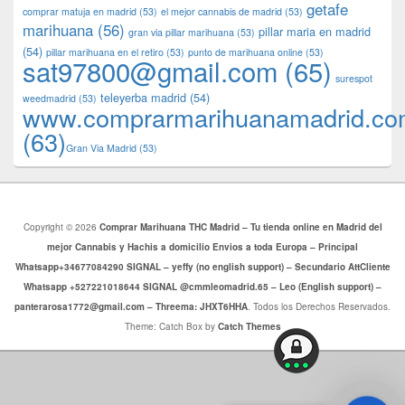
getafe
comprar matuja en madrid
(53)
el mejor cannabis de madrid
(53)
marihuana
(56)
pillar maria en madrid
gran via pillar marihuana
(53)
(54)
pillar marihuana en el retiro
(53)
punto de marihuana online
(53)
sat97800@gmail.com
(65)
surespot
teleyerba madrid
(54)
weedmadrid
(53)
www.comprarmarihuanamadrid.c
(63)
​​Gran Via Madrid
(53)
Copyright © 2026
Comprar Marihuana THC Madrid – Tu tienda online en Madrid del
mejor Cannabis y Hachis a domicilio Envios a toda Europa – Principal
Whatsapp+34677084290 SIGNAL – yeffy (no english support) – Secundario AttCliente
Whatsapp +527221018644 SIGNAL @cmmleomadrid.65 – Leo (English support) –
panterarosa1772@gmail.com – Threema: JHXT6HHA
. Todos los Derechos Reservados.
Theme: Catch Box by
Catch Themes