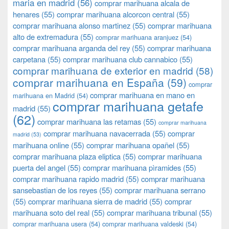
maria en madrid
(56)
comprar marihuana alcala de
henares
(55)
comprar marihuana alcorcon central
(55)
comprar marihuana alonso martinez
(55)
comprar marihuana
alto de extremadura
(55)
comprar marihuana aranjuez
(54)
comprar marihuana arganda del rey
(55)
comprar marihuana
carpetana
(55)
comprar marihuana club cannabico
(55)
comprar marihuana de exterior en madrid
(58)
comprar marihuana en España
(59)
comprar
comprar marihuana en mano en
marihuana en Madrid
(54)
comprar marihuana getafe
madrid
(55)
(62)
comprar marihuana las retamas
(55)
comprar marihuana
comprar marihuana navacerrada
(55)
comprar
madrid
(53)
marihuana online
(55)
comprar marihuana opañel
(55)
comprar marihuana plaza eliptica
(55)
comprar marihuana
puerta del angel
(55)
comprar marihuana pìramides
(55)
comprar marihuana rapido madrid
(55)
comprar marihuana
sansebastian de los reyes
(55)
comprar marihuana serrano
(55)
comprar marihuana sierra de madrid
(55)
comprar
marihuana soto del real
(55)
comprar marihuana tribunal
(55)
comprar marihuana usera
(54)
comprar marihuana valdeski
(54)