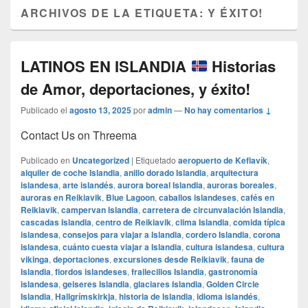
ARCHIVOS DE LA ETIQUETA:
Y ÉXITO!
LATINOS EN ISLANDIA
Historias
de Amor, deportaciones, y éxito!
Publicado el
agosto 13, 2025
por
admin
—
No hay comentarios ↓
Contact Us on Threema
Publicado en
Uncategorized
|
Etiquetado
aeropuerto de Keflavík
,
alquiler de coche Islandia
,
anillo dorado Islandia
,
arquitectura
islandesa
,
arte islandés
,
aurora boreal Islandia
,
auroras boreales
,
auroras en Reikiavik
,
Blue Lagoon
,
caballos islandeses
,
cafés en
Reikiavik
,
campervan Islandia
,
carretera de circunvalación Islandia
,
cascadas Islandia
,
centro de Reikiavik
,
clima Islandia
,
comida típica
islandesa
,
consejos para viajar a Islandia
,
cordero Islandia
,
corona
islandesa
,
cuánto cuesta viajar a Islandia
,
cultura islandesa
,
cultura
vikinga
,
deportaciones
,
excursiones desde Reikiavik
,
fauna de
Islandia
,
fiordos islandeses
,
frailecillos Islandia
,
gastronomía
islandesa
,
geiseres Islandia
,
glaciares Islandia
,
Golden Circle
Islandia
,
Hallgrímskirkja
,
historia de Islandia
,
idioma islandés
,