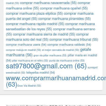
comprar marihuana navacerrada
(55)
comprar
madrid
(53)
marihuana online
(55)
comprar marihuana opañel
(55)
comprar marihuana plaza eliptica
(55)
comprar marihuana
puerta del angel
(55)
comprar marihuana pìramides
(55)
comprar marihuana rapido madrid
(55)
comprar marihuana
sansebastian de los reyes
(55)
comprar marihuana serrano
(55)
comprar marihuana sierra de madrid
(55)
comprar
marihuana soto del real
(55)
comprar marihuana tribunal
(55)
comprar marihuana usera
(54)
comprar marihuana valdeski
(54)
getafe
comprar matuja en madrid
(53)
el mejor cannabis de madrid
(53)
marihuana
(56)
pillar maria en madrid
gran via pillar marihuana
(53)
(54)
pillar marihuana en el retiro
(53)
punto de marihuana online
(53)
sat97800@gmail.com
(65)
surespot
teleyerba madrid
(54)
weedmadrid
(53)
www.comprarmarihuanamadrid.c
(63)
​​Gran Via Madrid
(53)