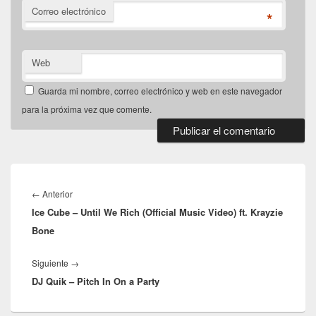
Correo electrónico
*
Web
Guarda mi nombre, correo electrónico y web en este navegador
para la próxima vez que comente.
Navegación
de
Entrada
←
Anterior
entradas
Ice Cube – Until We Rich (Official Music Video) ft. Krayzie
anterior:
Bone
Entrada
Siguiente
→
DJ Quik – Pitch In On a Party
siguiente: