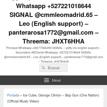
Whatsapp +527221018644
SIGNAL @cmmleomadrid.65 –
Leo (English support) –
panterarosa1772@gmail.com –
Threema: JHXT6HHA
Principal Whatsapp+34677084290 SIGNAL – yeffy (no english support) –
Secundario AttCliente Whatsapp +527221018644 SIGNAL
@cmmleomadrid.65 – Leo (English support) – panterarosa1772@gmail.com
– Threema: JHXT6HHA
Buscar
Buscar
por:
Menú
Portada
»
Ice Cube, George Clinton – Bop Gun (One Nation)
(Official Music Video)