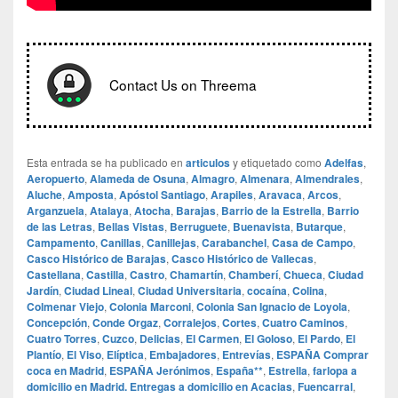
Contact Us on Threema
Esta entrada se ha publicado en
articulos
y etiquetado como
Adelfas
,
Aeropuerto
,
Alameda de Osuna
,
Almagro
,
Almenara
,
Almendrales
,
Aluche
,
Amposta
,
Apóstol Santiago
,
Arapiles
,
Aravaca
,
Arcos
,
Arganzuela
,
Atalaya
,
Atocha
,
Barajas
,
Barrio de la Estrella
,
Barrio
de las Letras
,
Bellas Vistas
,
Berruguete
,
Buenavista
,
Butarque
,
Campamento
,
Canillas
,
Canillejas
,
Carabanchel
,
Casa de Campo
,
Casco Histórico de Barajas
,
Casco Histórico de Vallecas
,
Castellana
,
Castilla
,
Castro
,
Chamartín
,
Chamberí
,
Chueca
,
Ciudad
Jardín
,
Ciudad Lineal
,
Ciudad Universitaria
,
cocaína
,
Colina
,
Colmenar Viejo
,
Colonia Marconi
,
Colonia San Ignacio de Loyola
,
Concepción
,
Conde Orgaz
,
Corralejos
,
Cortes
,
Cuatro Caminos
,
Cuatro Torres
,
Cuzco
,
Delicias
,
El Carmen
,
El Goloso
,
El Pardo
,
El
Plantío
,
El Viso
,
Elíptica
,
Embajadores
,
Entrevías
,
ESPAÑA Comprar
coca en Madrid
,
ESPAÑA Jerónimos
,
España**
,
Estrella
,
farlopa a
domicilio en Madrid. Entregas a domicilio en Acacias
,
Fuencarral
,