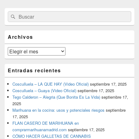
El
Buscar
Buscar
área
por:
de
widget
barra
Archivos
lateral
primaria
Archivos
Entradas recientes
Cosculluela – LA QUE HAY (Video Oficial)
septiembre 17, 2025
Cosculluela – Guaya (Video Oficial)
septiembre 17, 2025
Tego Calderon – Alegria (Que Bonita Es La Vida)
septiembre 17,
2025
Marihuana en la cocina: usos y potenciales riesgos
septiembre
17, 2025
FLAN CASERO DE MARIHUANA en
comprarmarihuanamadrid.com
septiembre 17, 2025
CÓMO HACER GALLETAS DE CANNABIS