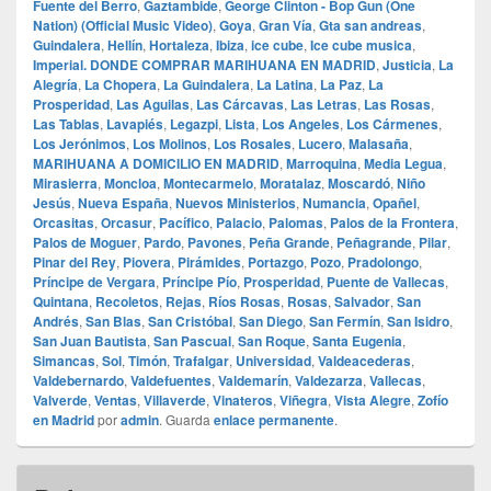
Fuente del Berro
,
Gaztambide
,
George Clinton - Bop Gun (One
Nation) (Official Music Video)
,
Goya
,
Gran Vía
,
Gta san andreas
,
Guindalera
,
Hellín
,
Hortaleza
,
Ibiza
,
ice cube
,
Ice cube musica
,
Imperial. DONDE COMPRAR MARIHUANA EN MADRID
,
Justicia
,
La
Alegría
,
La Chopera
,
La Guindalera
,
La Latina
,
La Paz
,
La
Prosperidad
,
Las Aguilas
,
Las Cárcavas
,
Las Letras
,
Las Rosas
,
Las Tablas
,
Lavapiés
,
Legazpi
,
Lista
,
Los Angeles
,
Los Cármenes
,
Los Jerónimos
,
Los Molinos
,
Los Rosales
,
Lucero
,
Malasaña
,
MARIHUANA A DOMICILIO EN MADRID
,
Marroquina
,
Media Legua
,
Mirasierra
,
Moncloa
,
Montecarmelo
,
Moratalaz
,
Moscardó
,
Niño
Jesús
,
Nueva España
,
Nuevos Ministerios
,
Numancia
,
Opañel
,
Orcasitas
,
Orcasur
,
Pacífico
,
Palacio
,
Palomas
,
Palos de la Frontera
,
Palos de Moguer
,
Pardo
,
Pavones
,
Peña Grande
,
Peñagrande
,
Pilar
,
Pinar del Rey
,
Piovera
,
Pirámides
,
Portazgo
,
Pozo
,
Pradolongo
,
Príncipe de Vergara
,
Príncipe Pío
,
Prosperidad
,
Puente de Vallecas
,
Quintana
,
Recoletos
,
Rejas
,
Ríos Rosas
,
Rosas
,
Salvador
,
San
Andrés
,
San Blas
,
San Cristóbal
,
San Diego
,
San Fermín
,
San Isidro
,
San Juan Bautista
,
San Pascual
,
San Roque
,
Santa Eugenia
,
Simancas
,
Sol
,
Timón
,
Trafalgar
,
Universidad
,
Valdeacederas
,
Valdebernardo
,
Valdefuentes
,
Valdemarín
,
Valdezarza
,
Vallecas
,
Valverde
,
Ventas
,
Villaverde
,
Vinateros
,
Viñegra
,
Vista Alegre
,
Zofío
en Madrid
por
admin
. Guarda
enlace permanente
.