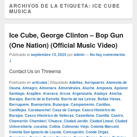
ARCHIVOS DE LA ETIQUETA:
ICE CUBE
MUSICA
Ice Cube, George Clinton – Bop Gun
(One Nation) (Official Music Video)
Publicado el
septiembre 13, 2025
por
admin
—
No hay comentarios
↓
Contact Us on Threema
Publicado en
articulos
|
Etiquetado
Adelfas
,
Aeropuerto
,
Alameda de
Osuna
,
Almagro
,
Almenara
,
Almendrales
,
Aluche
,
Amposta
,
Apóstol
Santiago
,
Arapiles
,
Aravaca
,
Arcos
,
Arganzuela
,
Atalaya
,
Atocha
,
Barajas
,
Barrio de la Estrella
,
Barrio de las Letras
,
Bellas Vistas
,
Berruguete
,
Buenavista
,
Butarque
,
Campamento
,
Canillas
,
Canillejas
,
Carabanchel
,
Casa de Campo
,
Casco Histórico de
Barajas
,
Casco Histórico de Vallecas
,
Castellana
,
Castilla
,
Castro
,
Chamartín
,
Chamberí
,
Chueca
,
Ciudad Jardín
,
Ciudad Lineal
,
Ciudad
Universitaria
,
cocaína
,
Colina
,
Colmenar Viejo
,
Colonia Marconi
,
Colonia San Ignacio de Loyola
,
Concepción
,
Conde Orgaz
,