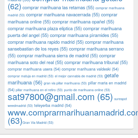
(62)
comprar marihuana las retamas
(55)
comprar marihuana
comprar marihuana navacerrada
(55)
comprar
madrid
(53)
marihuana online
(55)
comprar marihuana opañel
(55)
comprar marihuana plaza eliptica
(55)
comprar marihuana
puerta del angel
(55)
comprar marihuana pìramides
(55)
comprar marihuana rapido madrid
(55)
comprar marihuana
sansebastian de los reyes
(55)
comprar marihuana serrano
(55)
comprar marihuana sierra de madrid
(55)
comprar
marihuana soto del real
(55)
comprar marihuana tribunal
(55)
comprar marihuana usera
(54)
comprar marihuana valdeski
(54)
getafe
comprar matuja en madrid
(53)
el mejor cannabis de madrid
(53)
marihuana
(56)
pillar maria en madrid
gran via pillar marihuana
(53)
(54)
pillar marihuana en el retiro
(53)
punto de marihuana online
(53)
sat97800@gmail.com
(65)
surespot
teleyerba madrid
(54)
weedmadrid
(53)
www.comprarmarihuanamadrid.c
(63)
​​Gran Via Madrid
(53)