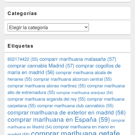
Categorías
Categorías
Etiquetas
comparr marihuana malasaña
(57)
602174422
(55)
comprar cannabis Madrid
(57)
comprar cogollos de
maria en madrid
(56)
comprar marihuana alcala de
henares
(55)
comprar marihuana alcorcon central
(55)
comprar marihuana alonso martinez
(55)
comprar marihuana
alto de extremadura
(55)
comprar marihuana aranjuez
(54)
comprar marihuana arganda del rey
(55)
comprar marihuana
carpetana
(55)
comprar marihuana club cannabico
(55)
comprar marihuana de exterior en madrid
(58)
comprar marihuana en España
(59)
comprar
comprar marihuana en mano en
marihuana en Madrid
(54)
comprar marihuana getafe
madrid
(55)