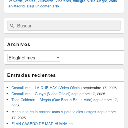
Valverde
,
Ventas
,
Villaverde
,
Vinateros
,
Viñegra
,
Vista Alegre
,
Zofío
en Madrid
|
Deja un comentario
El
Buscar
Buscar
área
por:
de
widget
barra
Archivos
lateral
primaria
Archivos
Entradas recientes
Cosculluela – LA QUE HAY (Video Oficial)
septiembre 17, 2025
Cosculluela – Guaya (Video Oficial)
septiembre 17, 2025
Tego Calderon – Alegria (Que Bonita Es La Vida)
septiembre 17,
2025
Marihuana en la cocina: usos y potenciales riesgos
septiembre
17, 2025
FLAN CASERO DE MARIHUANA en