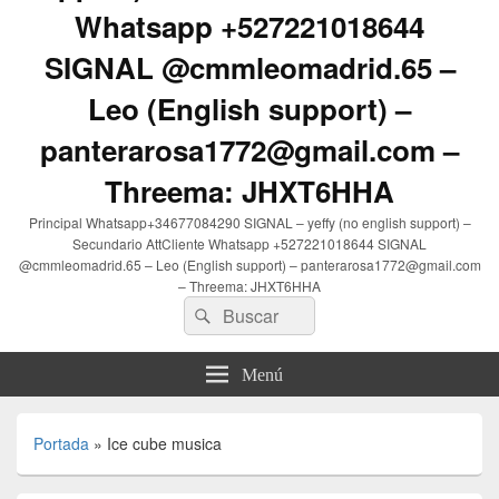
Whatsapp +527221018644
SIGNAL @cmmleomadrid.65 –
Leo (English support) –
panterarosa1772@gmail.com –
Threema: JHXT6HHA
Principal Whatsapp+34677084290 SIGNAL – yeffy (no english support) –
Secundario AttCliente Whatsapp +527221018644 SIGNAL
@cmmleomadrid.65 – Leo (English support) – panterarosa1772@gmail.com
– Threema: JHXT6HHA
Buscar
Buscar
por:
Menú
Portada
»
Ice cube musica