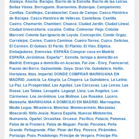
Atalaya
,
Atocha
,
Barajas
,
Barrio de la Estrella
,
Barrio de las Letras
,
Bellas Vistas
,
Berruguete
,
Buenavista
,
Butarque
,
Campamento
,
Canillas
,
Canillejas
,
Carabanchel
,
Casa de Campo
,
Casco Histórico
de Barajas
,
Casco Histórico de Vallecas
,
Castellana
,
Castilla
,
Castro
,
Chamartín
,
Chamberí
,
Chueca
,
Ciudad Jardín
,
Ciudad Lineal
,
Ciudad Universitaria
,
cocaína
,
Colina
,
Colmenar Viejo
,
Colonia
Marconi
,
Colonia San Ignacio de Loyola
,
Concepción
,
Conde Orgaz
,
Corralejos
,
Cortes
,
Cuatro Caminos
,
Cuatro Torres
,
Cuzco
,
Delicias
,
El Carmen
,
El Goloso
,
El Pardo
,
El Plantío
,
El Viso
,
Elíptica
,
Embajadores
,
Entrevías
,
ESPAÑA Comprar coca en Madrid
,
ESPAÑA Jerónimos
,
España**
,
Estrella
,
farlopa a domicilio en
Madrid. Entregas a domicilio en Acacias
,
Fat Joe - Envy
,
Fuencarral
,
Fuente del Berro
,
Gaztambide
,
Goya
,
Gran Vía
,
Guindalera
,
Hellín
,
Hortaleza
,
Ibiza
,
Imperial. DONDE COMPRAR MARIHUANA EN
MADRID
,
Justicia
,
La Alegría
,
La Chopera
,
La Guindalera
,
La Latina
,
La Paz
,
La Prosperidad
,
Las Aguilas
,
Las Cárcavas
,
Las Letras
,
Las
Rosas
,
Las Tablas
,
Lavapiés
,
Legazpi
,
Lista
,
Los Angeles
,
Los
Cármenes
,
Los Jerónimos
,
Los Molinos
,
Los Rosales
,
Lucero
,
Malasaña
,
MARIHUANA A DOMICILIO EN MADRID
,
Marroquina
,
Media Legua
,
Mirasierra
,
Moncloa
,
Montecarmelo
,
Moratalaz
,
Moscardó
,
Niño Jesús
,
Nueva España
,
Nuevos Ministerios
,
Numancia
,
Opañel
,
Orcasitas
,
Orcasur
,
Pacífico
,
Palacio
,
Palomas
,
Palos de la Frontera
,
Palos de Moguer
,
Pardo
,
Pavones
,
Peña
Grande
,
Peñagrande
,
Pilar
,
Pinar del Rey
,
Piovera
,
Pirámides
,
Portazgo
,
Pozo
,
Pradolongo
,
Príncipe de Vergara
,
Príncipe Pío
,