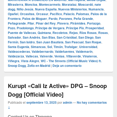
Mirasierra
,
Moncloa
,
Montecarmelo
,
Moratalaz
,
Moscardó
,
nate
dogg
,
Niño Jesús
,
Nueva España
,
Nuevos Ministerios
,
Numancia
,
Opañel
,
Orcasitas
,
Orcasur
,
Pacífico
,
Palacio
,
Palomas
,
Palos de la
Frontera
,
Palos de Moguer
,
Pardo
,
Pavones
,
Peña Grande
,
Peñagrande
,
Pilar
,
Pinar del Rey
,
Piovera
,
Pirámides
,
Portazgo
,
Pozo
,
Pradolongo
,
Príncipe de Vergara
,
Príncipe Pío
,
Prosperidad
,
Puente de Vallecas
,
Quintana
,
Recoletos
,
Rejas
,
Ríos Rosas
,
Rosas
,
Salvador
,
San Andrés
,
San Blas
,
San Cristóbal
,
San Diego
,
San
Fermín
,
San Isidro
,
San Juan Bautista
,
San Pascual
,
San Roque
,
Santa Eugenia
,
Simancas
,
Sol
,
Timón
,
Trafalgar
,
Universidad
,
Valdeacederas
,
Valdebernardo
,
Valdefuentes
,
Valdemarín
,
Valdezarza
,
Vallecas
,
Valverde
,
Ventas
,
Villaverde
,
Vinateros
,
Viñegra
,
Vista Alegre
,
WC - The Streets (Official Music Video) ft.
Snoop Dogg
,
Zofío en Madrid
|
Deja un comentario
Kurupt «Cali Iz Active» DPG – Snoop
Dogg [Official Video]
Publicado el
septiembre 13, 2025
por
admin
—
No hay comentarios
↓
Contact Us on Threema