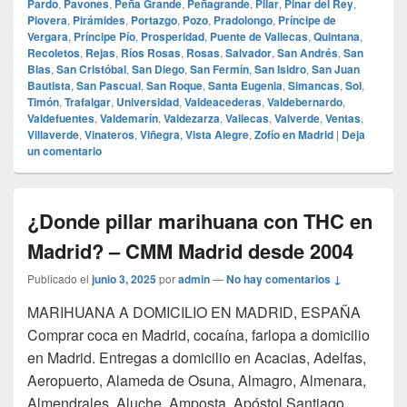
Pardo
,
Pavones
,
Peña Grande
,
Peñagrande
,
Pilar
,
Pinar del Rey
,
Piovera
,
Pirámides
,
Portazgo
,
Pozo
,
Pradolongo
,
Príncipe de
Vergara
,
Príncipe Pío
,
Prosperidad
,
Puente de Vallecas
,
Quintana
,
Recoletos
,
Rejas
,
Ríos Rosas
,
Rosas
,
Salvador
,
San Andrés
,
San
Blas
,
San Cristóbal
,
San Diego
,
San Fermín
,
San Isidro
,
San Juan
Bautista
,
San Pascual
,
San Roque
,
Santa Eugenia
,
Simancas
,
Sol
,
Timón
,
Trafalgar
,
Universidad
,
Valdeacederas
,
Valdebernardo
,
Valdefuentes
,
Valdemarín
,
Valdezarza
,
Vallecas
,
Valverde
,
Ventas
,
Villaverde
,
Vinateros
,
Viñegra
,
Vista Alegre
,
Zofío en Madrid
|
Deja
un comentario
¿Donde pillar marihuana con THC en
Madrid? – CMM Madrid desde 2004
Publicado el
junio 3, 2025
por
admin
—
No hay comentarios ↓
MARIHUANA A DOMICILIO EN MADRID, ESPAÑA
Comprar coca en Madrid, cocaína, farlopa a domicilio
en Madrid. Entregas a domicilio en Acacias, Adelfas,
Aeropuerto, Alameda de Osuna, Almagro, Almenara,
Almendrales, Aluche, Amposta, Apóstol Santiago,