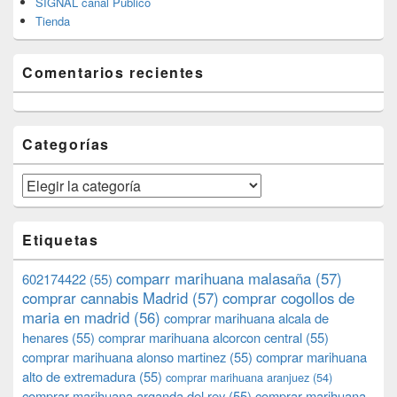
SIGNAL canal Publico
Tienda
Comentarios recientes
Categorías
Categorías
Etiquetas
comparr marihuana malasaña
(57)
602174422
(55)
comprar cannabis Madrid
(57)
comprar cogollos de
maria en madrid
(56)
comprar marihuana alcala de
henares
(55)
comprar marihuana alcorcon central
(55)
comprar marihuana alonso martinez
(55)
comprar marihuana
alto de extremadura
(55)
comprar marihuana aranjuez
(54)
comprar marihuana arganda del rey
(55)
comprar marihuana