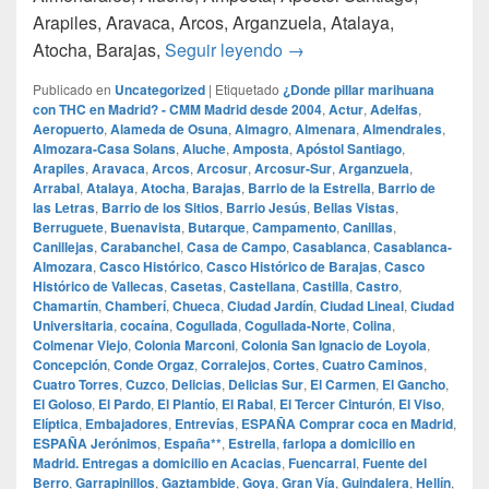
Arapiles, Aravaca, Arcos, Arganzuela, Atalaya,
¿Donde pillar marihuana
Atocha, Barajas,
Seguir leyendo
→
Publicado en
Uncategorized
|
Etiquetado
¿Donde pillar marihuana
con THC en Madrid? - CMM Madrid desde 2004
,
Actur
,
Adelfas
,
Aeropuerto
,
Alameda de Osuna
,
Almagro
,
Almenara
,
Almendrales
,
Almozara-Casa Solans
,
Aluche
,
Amposta
,
Apóstol Santiago
,
Arapiles
,
Aravaca
,
Arcos
,
Arcosur
,
Arcosur-Sur
,
Arganzuela
,
Arrabal
,
Atalaya
,
Atocha
,
Barajas
,
Barrio de la Estrella
,
Barrio de
las Letras
,
Barrio de los Sitios
,
Barrio Jesús
,
Bellas Vistas
,
Berruguete
,
Buenavista
,
Butarque
,
Campamento
,
Canillas
,
Canillejas
,
Carabanchel
,
Casa de Campo
,
Casablanca
,
Casablanca-
Almozara
,
Casco Histórico
,
Casco Histórico de Barajas
,
Casco
Histórico de Vallecas
,
Casetas
,
Castellana
,
Castilla
,
Castro
,
Chamartín
,
Chamberí
,
Chueca
,
Ciudad Jardín
,
Ciudad Lineal
,
Ciudad
Universitaria
,
cocaína
,
Cogullada
,
Cogullada-Norte
,
Colina
,
Colmenar Viejo
,
Colonia Marconi
,
Colonia San Ignacio de Loyola
,
Concepción
,
Conde Orgaz
,
Corralejos
,
Cortes
,
Cuatro Caminos
,
Cuatro Torres
,
Cuzco
,
Delicias
,
Delicias Sur
,
El Carmen
,
El Gancho
,
El Goloso
,
El Pardo
,
El Plantío
,
El Rabal
,
El Tercer Cinturón
,
El Viso
,
Elíptica
,
Embajadores
,
Entrevías
,
ESPAÑA Comprar coca en Madrid
,
ESPAÑA Jerónimos
,
España**
,
Estrella
,
farlopa a domicilio en
Madrid. Entregas a domicilio en Acacias
,
Fuencarral
,
Fuente del
Berro
,
Garrapinillos
,
Gaztambide
,
Goya
,
Gran Vía
,
Guindalera
,
Hellín
,