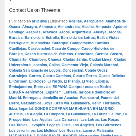
Contact Us on Threema
Publicado en
articulos
|
Etiquetado
Adelfas
,
Aeropuerto
,
Alameda de
Osuna
,
Almagro
,
Almenara
,
Almendrales
,
Aluche
,
Amposta
,
Apóstol
Santiago
,
Arapiles
,
Aravaca
,
Arcos
,
Arganzuela
,
Atalaya
,
Atocha
,
Barajas
,
Barrio de la Estrella
,
Barrio de las Letras
,
Bellas Vistas
,
Berruguete
,
Buenavista
,
Butarque
,
Campamento
,
Canillas
,
Canillejas
,
Carabanchel
,
Casa de Campo
,
Casco Histórico de
Barajas
,
Casco Histórico de Vallecas
,
Castellana
,
Castilla
,
Castro
,
Chamartín
,
Chamberí
,
Chueca
,
Ciudad Jardín
,
Ciudad Lineal
,
Ciudad
Universitaria
,
cocaína
,
Colina
,
Colmenar Viejo
,
Colonia Marconi
,
Colonia San Ignacio de Loyola
,
Concepción
,
Conde Orgaz
,
Corralejos
,
Cortes
,
Cuatro Caminos
,
Cuatro Torres
,
Cuzco
,
Delicias
,
El Carmen
,
El Goloso
,
El Pardo
,
El Plantío
,
El Viso
,
Elíptica
,
Embajadores
,
Entrevías
,
ESPAÑA Comprar coca en Madrid
,
ESPAÑA Jerónimos
,
España**
,
Estrella
,
farlopa a domicilio en
Madrid. Entregas a domicilio en Acacias
,
Fuencarral
,
Fuente del
Berro
,
Gaztambide
,
Goya
,
Gran Vía
,
Guindalera
,
Hellín
,
Hortaleza
,
Ibiza
,
Imperial. DONDE COMPRAR MARIHUANA EN MADRID
,
Justicia
,
La Alegría
,
La Chopera
,
La Guindalera
,
La Latina
,
La Paz
,
La
Prosperidad
,
Las Aguilas
,
Las Cárcavas
,
Las Letras
,
Las Rosas
,
Las Tablas
,
Lavapiés
,
Legazpi
,
Lista
,
Los Angeles
,
Los Cármenes
,
Los Jerónimos
,
Los Molinos
,
Los Rosales
,
Lucero
,
Malasaña
,
MARIHUANA A DOMICILIO EN MADRID
,
Marroquina
,
Media Legua
,