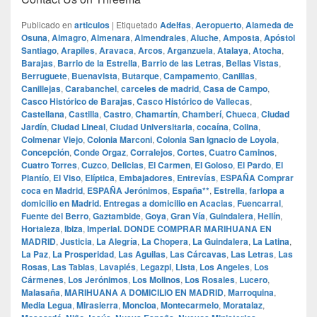
Publicado en
articulos
|
Etiquetado
Adelfas
,
Aeropuerto
,
Alameda de
Osuna
,
Almagro
,
Almenara
,
Almendrales
,
Aluche
,
Amposta
,
Apóstol
Santiago
,
Arapiles
,
Aravaca
,
Arcos
,
Arganzuela
,
Atalaya
,
Atocha
,
Barajas
,
Barrio de la Estrella
,
Barrio de las Letras
,
Bellas Vistas
,
Berruguete
,
Buenavista
,
Butarque
,
Campamento
,
Canillas
,
Canillejas
,
Carabanchel
,
carceles de madrid
,
Casa de Campo
,
Casco Histórico de Barajas
,
Casco Histórico de Vallecas
,
Castellana
,
Castilla
,
Castro
,
Chamartín
,
Chamberí
,
Chueca
,
Ciudad
Jardín
,
Ciudad Lineal
,
Ciudad Universitaria
,
cocaína
,
Colina
,
Colmenar Viejo
,
Colonia Marconi
,
Colonia San Ignacio de Loyola
,
Concepción
,
Conde Orgaz
,
Corralejos
,
Cortes
,
Cuatro Caminos
,
Cuatro Torres
,
Cuzco
,
Delicias
,
El Carmen
,
El Goloso
,
El Pardo
,
El
Plantío
,
El Viso
,
Elíptica
,
Embajadores
,
Entrevías
,
ESPAÑA Comprar
coca en Madrid
,
ESPAÑA Jerónimos
,
España**
,
Estrella
,
farlopa a
domicilio en Madrid. Entregas a domicilio en Acacias
,
Fuencarral
,
Fuente del Berro
,
Gaztambide
,
Goya
,
Gran Vía
,
Guindalera
,
Hellín
,
Hortaleza
,
Ibiza
,
Imperial. DONDE COMPRAR MARIHUANA EN
MADRID
,
Justicia
,
La Alegría
,
La Chopera
,
La Guindalera
,
La Latina
,
La Paz
,
La Prosperidad
,
Las Aguilas
,
Las Cárcavas
,
Las Letras
,
Las
Rosas
,
Las Tablas
,
Lavapiés
,
Legazpi
,
Lista
,
Los Angeles
,
Los
Cármenes
,
Los Jerónimos
,
Los Molinos
,
Los Rosales
,
Lucero
,
Malasaña
,
MARIHUANA A DOMICILIO EN MADRID
,
Marroquina
,
Media Legua
,
Mirasierra
,
Moncloa
,
Montecarmelo
,
Moratalaz
,