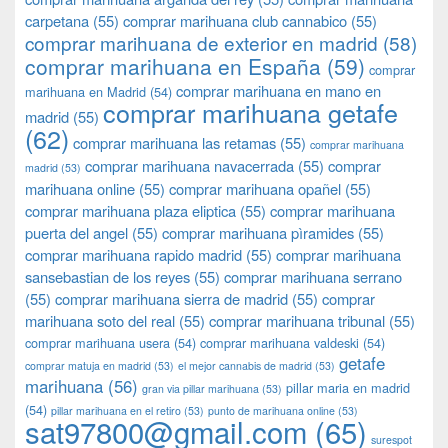
carpetana
(55)
comprar marihuana club cannabico
(55)
comprar marihuana de exterior en madrid
(58)
comprar marihuana en España
(59)
comprar
comprar marihuana en mano en
marihuana en Madrid
(54)
comprar marihuana getafe
madrid
(55)
(62)
comprar marihuana las retamas
(55)
comprar marihuana
comprar marihuana navacerrada
(55)
comprar
madrid
(53)
marihuana online
(55)
comprar marihuana opañel
(55)
comprar marihuana plaza eliptica
(55)
comprar marihuana
puerta del angel
(55)
comprar marihuana pìramides
(55)
comprar marihuana rapido madrid
(55)
comprar marihuana
sansebastian de los reyes
(55)
comprar marihuana serrano
(55)
comprar marihuana sierra de madrid
(55)
comprar
marihuana soto del real
(55)
comprar marihuana tribunal
(55)
comprar marihuana usera
(54)
comprar marihuana valdeski
(54)
getafe
comprar matuja en madrid
(53)
el mejor cannabis de madrid
(53)
marihuana
(56)
pillar maria en madrid
gran via pillar marihuana
(53)
(54)
pillar marihuana en el retiro
(53)
punto de marihuana online
(53)
sat97800@gmail.com
(65)
surespot