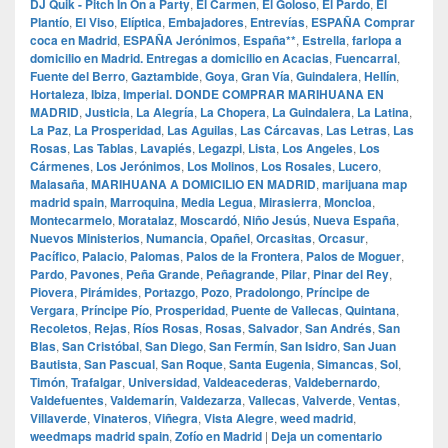
DJ Quik - Pitch In On a Party
,
El Carmen
,
El Goloso
,
El Pardo
,
El
Plantío
,
El Viso
,
Elíptica
,
Embajadores
,
Entrevías
,
ESPAÑA Comprar
coca en Madrid
,
ESPAÑA Jerónimos
,
España**
,
Estrella
,
farlopa a
domicilio en Madrid. Entregas a domicilio en Acacias
,
Fuencarral
,
Fuente del Berro
,
Gaztambide
,
Goya
,
Gran Vía
,
Guindalera
,
Hellín
,
Hortaleza
,
Ibiza
,
Imperial. DONDE COMPRAR MARIHUANA EN
MADRID
,
Justicia
,
La Alegría
,
La Chopera
,
La Guindalera
,
La Latina
,
La Paz
,
La Prosperidad
,
Las Aguilas
,
Las Cárcavas
,
Las Letras
,
Las
Rosas
,
Las Tablas
,
Lavapiés
,
Legazpi
,
Lista
,
Los Angeles
,
Los
Cármenes
,
Los Jerónimos
,
Los Molinos
,
Los Rosales
,
Lucero
,
Malasaña
,
MARIHUANA A DOMICILIO EN MADRID
,
marijuana map
madrid spain
,
Marroquina
,
Media Legua
,
Mirasierra
,
Moncloa
,
Montecarmelo
,
Moratalaz
,
Moscardó
,
Niño Jesús
,
Nueva España
,
Nuevos Ministerios
,
Numancia
,
Opañel
,
Orcasitas
,
Orcasur
,
Pacífico
,
Palacio
,
Palomas
,
Palos de la Frontera
,
Palos de Moguer
,
Pardo
,
Pavones
,
Peña Grande
,
Peñagrande
,
Pilar
,
Pinar del Rey
,
Piovera
,
Pirámides
,
Portazgo
,
Pozo
,
Pradolongo
,
Príncipe de
Vergara
,
Príncipe Pío
,
Prosperidad
,
Puente de Vallecas
,
Quintana
,
Recoletos
,
Rejas
,
Ríos Rosas
,
Rosas
,
Salvador
,
San Andrés
,
San
Blas
,
San Cristóbal
,
San Diego
,
San Fermín
,
San Isidro
,
San Juan
Bautista
,
San Pascual
,
San Roque
,
Santa Eugenia
,
Simancas
,
Sol
,
Timón
,
Trafalgar
,
Universidad
,
Valdeacederas
,
Valdebernardo
,
Valdefuentes
,
Valdemarín
,
Valdezarza
,
Vallecas
,
Valverde
,
Ventas
,
Villaverde
,
Vinateros
,
Viñegra
,
Vista Alegre
,
weed madrid
,
weedmaps madrid spain
,
Zofío en Madrid
|
Deja un comentario