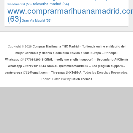
teleyerba madrid
(54)
weedmadrid
(53)
www.comprarmarihuanamadrid.c
(63)
​​Gran Via Madrid
(53)
Copyright © 2026
Comprar Marihuana THC Madrid – Tu tienda online en Madrid del
mejor Cannabis y Hachis a domicilio Envios a toda Europa – Principal
Whatsapp+34677084290 SIGNAL – yeffy (no english support) – Secundario AttCliente
Whatsapp +527221018644 SIGNAL @cmmleomadrid.65 – Leo (English support) –
panterarosa1772@gmail.com – Threema: JHXT6HHA
. Todos los Derechos Reservados.
Theme: Catch Box by
Catch Themes