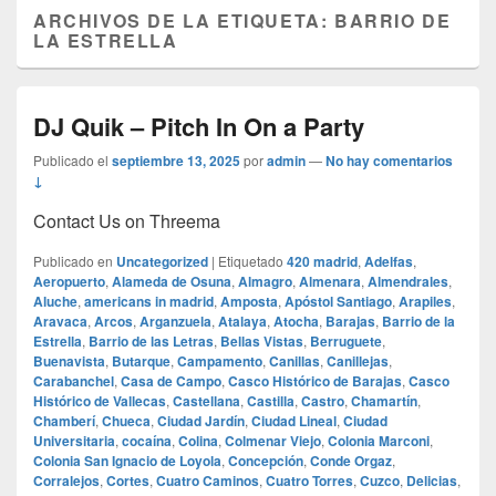
ARCHIVOS DE LA ETIQUETA:
BARRIO DE
LA ESTRELLA
DJ Quik – Pitch In On a Party
Publicado el
septiembre 13, 2025
por
admin
—
No hay comentarios
↓
Contact Us on Threema
Publicado en
Uncategorized
|
Etiquetado
420 madrid
,
Adelfas
,
Aeropuerto
,
Alameda de Osuna
,
Almagro
,
Almenara
,
Almendrales
,
Aluche
,
americans in madrid
,
Amposta
,
Apóstol Santiago
,
Arapiles
,
Aravaca
,
Arcos
,
Arganzuela
,
Atalaya
,
Atocha
,
Barajas
,
Barrio de la
Estrella
,
Barrio de las Letras
,
Bellas Vistas
,
Berruguete
,
Buenavista
,
Butarque
,
Campamento
,
Canillas
,
Canillejas
,
Carabanchel
,
Casa de Campo
,
Casco Histórico de Barajas
,
Casco
Histórico de Vallecas
,
Castellana
,
Castilla
,
Castro
,
Chamartín
,
Chamberí
,
Chueca
,
Ciudad Jardín
,
Ciudad Lineal
,
Ciudad
Universitaria
,
cocaína
,
Colina
,
Colmenar Viejo
,
Colonia Marconi
,
Colonia San Ignacio de Loyola
,
Concepción
,
Conde Orgaz
,
Corralejos
,
Cortes
,
Cuatro Caminos
,
Cuatro Torres
,
Cuzco
,
Delicias
,