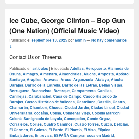
Ice Cube, George Clinton – Bop Gun
(One Nation) (Official Music Video)
Publicado el
septiembre 13, 2025
por
admin
—
No hay comentarios
↓
Contact Us on Threema
Publicado en
articulos
|
Etiquetado
Adelfas
,
Aeropuerto
,
Alameda de
Osuna
,
Almagro
,
Almenara
,
Almendrales
,
Aluche
,
Amposta
,
Apóstol
Santiago
,
Arapiles
,
Aravaca
,
Arcos
,
Arganzuela
,
Atalaya
,
Atocha
,
Barajas
,
Barrio de la Estrella
,
Barrio de las Letras
,
Bellas Vistas
,
Berruguete
,
Buenavista
,
Butarque
,
Campamento
,
Canillas
,
Canillejas
,
Carabanchel
,
Casa de Campo
,
Casco Histórico de
Barajas
,
Casco Histórico de Vallecas
,
Castellana
,
Castilla
,
Castro
,
Chamartín
,
Chamberí
,
Chueca
,
Ciudad Jardín
,
Ciudad Lineal
,
Ciudad
Universitaria
,
cocaína
,
Colina
,
Colmenar Viejo
,
Colonia Marconi
,
Colonia San Ignacio de Loyola
,
Concepción
,
Conde Orgaz
,
Corralejos
,
Cortes
,
Cuatro Caminos
,
Cuatro Torres
,
Cuzco
,
Delicias
,
El Carmen
,
El Goloso
,
El Pardo
,
El Plantío
,
El Viso
,
Elíptica
,
Embajadores
,
Entrevías
,
ESPAÑA Comprar coca en Madrid
,