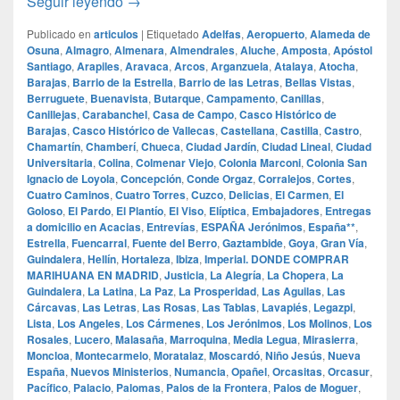
Donde comprar hachis dry en madrid prem
Seguir leyendo
→
Publicado en
articulos
|
Etiquetado
Adelfas
,
Aeropuerto
,
Alameda de
Osuna
,
Almagro
,
Almenara
,
Almendrales
,
Aluche
,
Amposta
,
Apóstol
Santiago
,
Arapiles
,
Aravaca
,
Arcos
,
Arganzuela
,
Atalaya
,
Atocha
,
Barajas
,
Barrio de la Estrella
,
Barrio de las Letras
,
Bellas Vistas
,
Berruguete
,
Buenavista
,
Butarque
,
Campamento
,
Canillas
,
Canillejas
,
Carabanchel
,
Casa de Campo
,
Casco Histórico de
Barajas
,
Casco Histórico de Vallecas
,
Castellana
,
Castilla
,
Castro
,
Chamartín
,
Chamberí
,
Chueca
,
Ciudad Jardín
,
Ciudad Lineal
,
Ciudad
Universitaria
,
Colina
,
Colmenar Viejo
,
Colonia Marconi
,
Colonia San
Ignacio de Loyola
,
Concepción
,
Conde Orgaz
,
Corralejos
,
Cortes
,
Cuatro Caminos
,
Cuatro Torres
,
Cuzco
,
Delicias
,
El Carmen
,
El
Goloso
,
El Pardo
,
El Plantío
,
El Viso
,
Elíptica
,
Embajadores
,
Entregas
a domicilio en Acacias
,
Entrevías
,
ESPAÑA Jerónimos
,
España**
,
Estrella
,
Fuencarral
,
Fuente del Berro
,
Gaztambide
,
Goya
,
Gran Vía
,
Guindalera
,
Hellín
,
Hortaleza
,
Ibiza
,
Imperial. DONDE COMPRAR
MARIHUANA EN MADRID
,
Justicia
,
La Alegría
,
La Chopera
,
La
Guindalera
,
La Latina
,
La Paz
,
La Prosperidad
,
Las Aguilas
,
Las
Cárcavas
,
Las Letras
,
Las Rosas
,
Las Tablas
,
Lavapiés
,
Legazpi
,
Lista
,
Los Angeles
,
Los Cármenes
,
Los Jerónimos
,
Los Molinos
,
Los
Rosales
,
Lucero
,
Malasaña
,
Marroquina
,
Media Legua
,
Mirasierra
,
Moncloa
,
Montecarmelo
,
Moratalaz
,
Moscardó
,
Niño Jesús
,
Nueva
España
,
Nuevos Ministerios
,
Numancia
,
Opañel
,
Orcasitas
,
Orcasur
,
Pacífico
,
Palacio
,
Palomas
,
Palos de la Frontera
,
Palos de Moguer
,