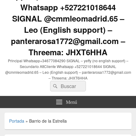
Whatsapp +527221018644
SIGNAL @cmmleomadrid.65 –
Leo (English support) –
panterarosa1772@gmail.com –
Threema: JHXT6HHA
Principal Whatsapp+34677084290 SIGNAL – yeffy (no english support) –
Secundario AttCliente Whatsapp +527221018644 SIGNAL
@cmmleomadrid.65 – Leo (English support) – panterarosa1772@gmail.com
– Threema: JHXT6HHA
Buscar
Buscar
por:
Menú
Portada
»
Barrio de la Estrella