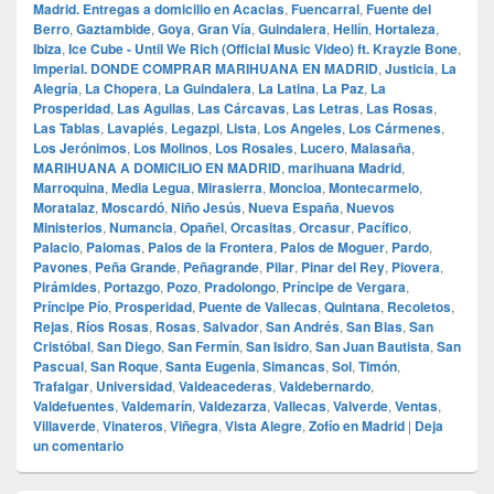
Madrid. Entregas a domicilio en Acacias
,
Fuencarral
,
Fuente del
Berro
,
Gaztambide
,
Goya
,
Gran Vía
,
Guindalera
,
Hellín
,
Hortaleza
,
Ibiza
,
Ice Cube - Until We Rich (Official Music Video) ft. Krayzie Bone
,
Imperial. DONDE COMPRAR MARIHUANA EN MADRID
,
Justicia
,
La
Alegría
,
La Chopera
,
La Guindalera
,
La Latina
,
La Paz
,
La
Prosperidad
,
Las Aguilas
,
Las Cárcavas
,
Las Letras
,
Las Rosas
,
Las Tablas
,
Lavapiés
,
Legazpi
,
Lista
,
Los Angeles
,
Los Cármenes
,
Los Jerónimos
,
Los Molinos
,
Los Rosales
,
Lucero
,
Malasaña
,
MARIHUANA A DOMICILIO EN MADRID
,
marihuana Madrid
,
Marroquina
,
Media Legua
,
Mirasierra
,
Moncloa
,
Montecarmelo
,
Moratalaz
,
Moscardó
,
Niño Jesús
,
Nueva España
,
Nuevos
Ministerios
,
Numancia
,
Opañel
,
Orcasitas
,
Orcasur
,
Pacífico
,
Palacio
,
Palomas
,
Palos de la Frontera
,
Palos de Moguer
,
Pardo
,
Pavones
,
Peña Grande
,
Peñagrande
,
Pilar
,
Pinar del Rey
,
Piovera
,
Pirámides
,
Portazgo
,
Pozo
,
Pradolongo
,
Príncipe de Vergara
,
Príncipe Pío
,
Prosperidad
,
Puente de Vallecas
,
Quintana
,
Recoletos
,
Rejas
,
Ríos Rosas
,
Rosas
,
Salvador
,
San Andrés
,
San Blas
,
San
Cristóbal
,
San Diego
,
San Fermín
,
San Isidro
,
San Juan Bautista
,
San
Pascual
,
San Roque
,
Santa Eugenia
,
Simancas
,
Sol
,
Timón
,
Trafalgar
,
Universidad
,
Valdeacederas
,
Valdebernardo
,
Valdefuentes
,
Valdemarín
,
Valdezarza
,
Vallecas
,
Valverde
,
Ventas
,
Villaverde
,
Vinateros
,
Viñegra
,
Vista Alegre
,
Zofío en Madrid
|
Deja
un comentario