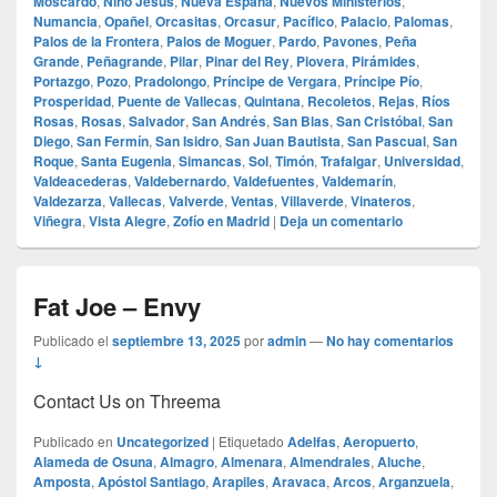
Moscardó
,
Niño Jesús
,
Nueva España
,
Nuevos Ministerios
,
Numancia
,
Opañel
,
Orcasitas
,
Orcasur
,
Pacífico
,
Palacio
,
Palomas
,
Palos de la Frontera
,
Palos de Moguer
,
Pardo
,
Pavones
,
Peña
Grande
,
Peñagrande
,
Pilar
,
Pinar del Rey
,
Piovera
,
Pirámides
,
Portazgo
,
Pozo
,
Pradolongo
,
Príncipe de Vergara
,
Príncipe Pío
,
Prosperidad
,
Puente de Vallecas
,
Quintana
,
Recoletos
,
Rejas
,
Ríos
Rosas
,
Rosas
,
Salvador
,
San Andrés
,
San Blas
,
San Cristóbal
,
San
Diego
,
San Fermín
,
San Isidro
,
San Juan Bautista
,
San Pascual
,
San
Roque
,
Santa Eugenia
,
Simancas
,
Sol
,
Timón
,
Trafalgar
,
Universidad
,
Valdeacederas
,
Valdebernardo
,
Valdefuentes
,
Valdemarín
,
Valdezarza
,
Vallecas
,
Valverde
,
Ventas
,
Villaverde
,
Vinateros
,
Viñegra
,
Vista Alegre
,
Zofío en Madrid
|
Deja un comentario
Fat Joe – Envy
Publicado el
septiembre 13, 2025
por
admin
—
No hay comentarios
↓
Contact Us on Threema
Publicado en
Uncategorized
|
Etiquetado
Adelfas
,
Aeropuerto
,
Alameda de Osuna
,
Almagro
,
Almenara
,
Almendrales
,
Aluche
,
Amposta
,
Apóstol Santiago
,
Arapiles
,
Aravaca
,
Arcos
,
Arganzuela
,