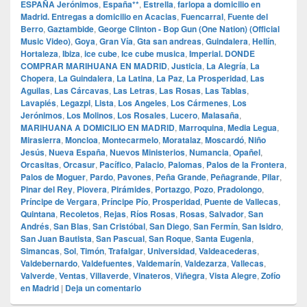
ESPAÑA Jerónimos
,
España**
,
Estrella
,
farlopa a domicilio en
Madrid. Entregas a domicilio en Acacias
,
Fuencarral
,
Fuente del
Berro
,
Gaztambide
,
George Clinton - Bop Gun (One Nation) (Official
Music Video)
,
Goya
,
Gran Vía
,
Gta san andreas
,
Guindalera
,
Hellín
,
Hortaleza
,
Ibiza
,
ice cube
,
Ice cube musica
,
Imperial. DONDE
COMPRAR MARIHUANA EN MADRID
,
Justicia
,
La Alegría
,
La
Chopera
,
La Guindalera
,
La Latina
,
La Paz
,
La Prosperidad
,
Las
Aguilas
,
Las Cárcavas
,
Las Letras
,
Las Rosas
,
Las Tablas
,
Lavapiés
,
Legazpi
,
Lista
,
Los Angeles
,
Los Cármenes
,
Los
Jerónimos
,
Los Molinos
,
Los Rosales
,
Lucero
,
Malasaña
,
MARIHUANA A DOMICILIO EN MADRID
,
Marroquina
,
Media Legua
,
Mirasierra
,
Moncloa
,
Montecarmelo
,
Moratalaz
,
Moscardó
,
Niño
Jesús
,
Nueva España
,
Nuevos Ministerios
,
Numancia
,
Opañel
,
Orcasitas
,
Orcasur
,
Pacífico
,
Palacio
,
Palomas
,
Palos de la Frontera
,
Palos de Moguer
,
Pardo
,
Pavones
,
Peña Grande
,
Peñagrande
,
Pilar
,
Pinar del Rey
,
Piovera
,
Pirámides
,
Portazgo
,
Pozo
,
Pradolongo
,
Príncipe de Vergara
,
Príncipe Pío
,
Prosperidad
,
Puente de Vallecas
,
Quintana
,
Recoletos
,
Rejas
,
Ríos Rosas
,
Rosas
,
Salvador
,
San
Andrés
,
San Blas
,
San Cristóbal
,
San Diego
,
San Fermín
,
San Isidro
,
San Juan Bautista
,
San Pascual
,
San Roque
,
Santa Eugenia
,
Simancas
,
Sol
,
Timón
,
Trafalgar
,
Universidad
,
Valdeacederas
,
Valdebernardo
,
Valdefuentes
,
Valdemarín
,
Valdezarza
,
Vallecas
,
Valverde
,
Ventas
,
Villaverde
,
Vinateros
,
Viñegra
,
Vista Alegre
,
Zofío
en Madrid
|
Deja un comentario