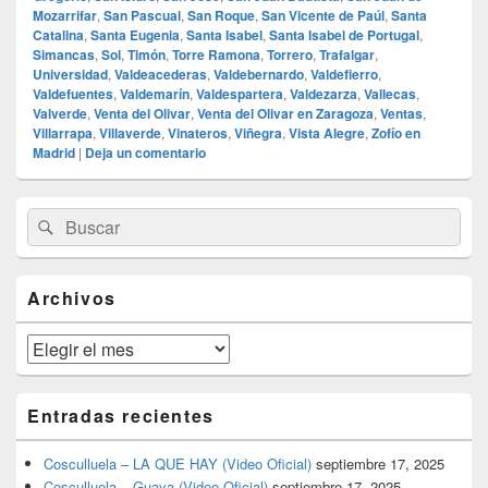
Mozarrifar
,
San Pascual
,
San Roque
,
San Vicente de Paúl
,
Santa
Catalina
,
Santa Eugenia
,
Santa Isabel
,
Santa Isabel de Portugal
,
Simancas
,
Sol
,
Timón
,
Torre Ramona
,
Torrero
,
Trafalgar
,
Universidad
,
Valdeacederas
,
Valdebernardo
,
Valdefierro
,
Valdefuentes
,
Valdemarín
,
Valdespartera
,
Valdezarza
,
Vallecas
,
Valverde
,
Venta del Olivar
,
Venta del Olivar en Zaragoza
,
Ventas
,
Villarrapa
,
Villaverde
,
Vinateros
,
Viñegra
,
Vista Alegre
,
Zofío en
Madrid
|
Deja un comentario
El
Buscar
Buscar
área
por:
de
widget
barra
Archivos
lateral
primaria
Archivos
Entradas recientes
Cosculluela – LA QUE HAY (Video Oficial)
septiembre 17, 2025
Cosculluela – Guaya (Video Oficial)
septiembre 17, 2025