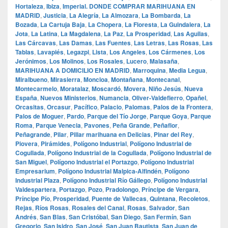
Hortaleza
,
Ibiza
,
Imperial. DONDE COMPRAR MARIHUANA EN
MADRID
,
Justicia
,
La Alegría
,
La Almozara
,
La Bombarda
,
La
Bozada
,
La Cartuja Baja
,
La Chopera
,
La Floresta
,
La Guindalera
,
La
Jota
,
La Latina
,
La Magdalena
,
La Paz
,
La Prosperidad
,
Las Aguilas
,
Las Cárcavas
,
Las Damas
,
Las Fuentes
,
Las Letras
,
Las Rosas
,
Las
Tablas
,
Lavapiés
,
Legazpi
,
Lista
,
Los Angeles
,
Los Cármenes
,
Los
Jerónimos
,
Los Molinos
,
Los Rosales
,
Lucero
,
Malasaña
,
MARIHUANA A DOMICILIO EN MADRID
,
Marroquina
,
Media Legua
,
Miralbueno
,
Mirasierra
,
Moncloa
,
Montañana
,
Montecanal
,
Montecarmelo
,
Moratalaz
,
Moscardó
,
Movera
,
Niño Jesús
,
Nueva
España
,
Nuevos Ministerios
,
Numancia
,
Oliver-Valdefierro
,
Opañel
,
Orcasitas
,
Orcasur
,
Pacífico
,
Palacio
,
Palomas
,
Palos de la Frontera
,
Palos de Moguer
,
Pardo
,
Parque del Tío Jorge
,
Parque Goya
,
Parque
Roma
,
Parque Venecia
,
Pavones
,
Peña Grande
,
Peñaflor
,
Peñagrande
,
Pilar
,
Pillar marihuana en Delicias
,
Pinar del Rey
,
Piovera
,
Pirámides
,
Polígono Industrial
,
Polígono Industrial de
Cogullada
,
Polígono Industrial de la Cogullada
,
Polígono Industrial de
San Miguel
,
Polígono Industrial el Portazgo
,
Polígono Industrial
Empresarium
,
Polígono Industrial Malpica-Alfindén
,
Polígono
Industrial Plaza
,
Polígono Industrial Río Gállego
,
Polígono Industrial
Valdespartera
,
Portazgo
,
Pozo
,
Pradolongo
,
Príncipe de Vergara
,
Príncipe Pío
,
Prosperidad
,
Puente de Vallecas
,
Quintana
,
Recoletos
,
Rejas
,
Ríos Rosas
,
Rosales del Canal
,
Rosas
,
Salvador
,
San
Andrés
,
San Blas
,
San Cristóbal
,
San Diego
,
San Fermín
,
San
Gregorio
,
San Isidro
,
San José
,
San Juan Bautista
,
San Juan de