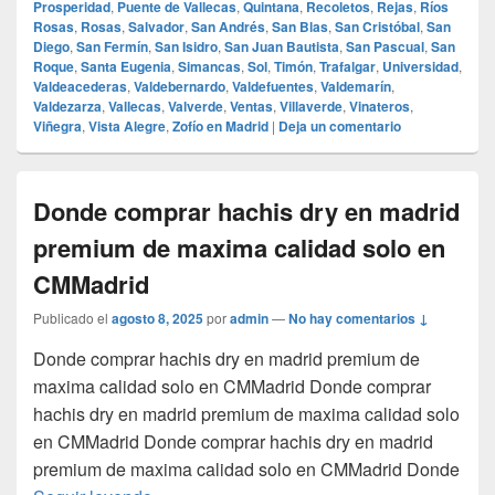
Prosperidad
,
Puente de Vallecas
,
Quintana
,
Recoletos
,
Rejas
,
Ríos
Rosas
,
Rosas
,
Salvador
,
San Andrés
,
San Blas
,
San Cristóbal
,
San
Diego
,
San Fermín
,
San Isidro
,
San Juan Bautista
,
San Pascual
,
San
Roque
,
Santa Eugenia
,
Simancas
,
Sol
,
Timón
,
Trafalgar
,
Universidad
,
Valdeacederas
,
Valdebernardo
,
Valdefuentes
,
Valdemarín
,
Valdezarza
,
Vallecas
,
Valverde
,
Ventas
,
Villaverde
,
Vinateros
,
Viñegra
,
Vista Alegre
,
Zofío en Madrid
|
Deja un comentario
Donde comprar hachis dry en madrid
premium de maxima calidad solo en
CMMadrid
Publicado el
agosto 8, 2025
por
admin
—
No hay comentarios ↓
Donde comprar hachis dry en madrid premium de
maxima calidad solo en CMMadrid Donde comprar
hachis dry en madrid premium de maxima calidad solo
en CMMadrid Donde comprar hachis dry en madrid
premium de maxima calidad solo en CMMadrid Donde