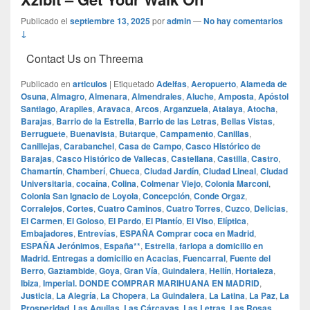
Publicado el
septiembre 13, 2025
por
admin
—
No hay comentarios
↓
Contact Us on Threema
Publicado en
articulos
|
Etiquetado
Adelfas
,
Aeropuerto
,
Alameda de
Osuna
,
Almagro
,
Almenara
,
Almendrales
,
Aluche
,
Amposta
,
Apóstol
Santiago
,
Arapiles
,
Aravaca
,
Arcos
,
Arganzuela
,
Atalaya
,
Atocha
,
Barajas
,
Barrio de la Estrella
,
Barrio de las Letras
,
Bellas Vistas
,
Berruguete
,
Buenavista
,
Butarque
,
Campamento
,
Canillas
,
Canillejas
,
Carabanchel
,
Casa de Campo
,
Casco Histórico de
Barajas
,
Casco Histórico de Vallecas
,
Castellana
,
Castilla
,
Castro
,
Chamartín
,
Chamberí
,
Chueca
,
Ciudad Jardín
,
Ciudad Lineal
,
Ciudad
Universitaria
,
cocaína
,
Colina
,
Colmenar Viejo
,
Colonia Marconi
,
Colonia San Ignacio de Loyola
,
Concepción
,
Conde Orgaz
,
Corralejos
,
Cortes
,
Cuatro Caminos
,
Cuatro Torres
,
Cuzco
,
Delicias
,
El Carmen
,
El Goloso
,
El Pardo
,
El Plantío
,
El Viso
,
Elíptica
,
Embajadores
,
Entrevías
,
ESPAÑA Comprar coca en Madrid
,
ESPAÑA Jerónimos
,
España**
,
Estrella
,
farlopa a domicilio en
Madrid. Entregas a domicilio en Acacias
,
Fuencarral
,
Fuente del
Berro
,
Gaztambide
,
Goya
,
Gran Vía
,
Guindalera
,
Hellín
,
Hortaleza
,
Ibiza
,
Imperial. DONDE COMPRAR MARIHUANA EN MADRID
,
Justicia
,
La Alegría
,
La Chopera
,
La Guindalera
,
La Latina
,
La Paz
,
La
Prosperidad
,
Las Aguilas
,
Las Cárcavas
,
Las Letras
,
Las Rosas
,