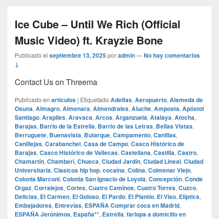
Ice Cube – Until We Rich (Official
Music Video) ft. Krayzie Bone
Publicado el
septiembre 13, 2025
por
admin
—
No hay comentarios
↓
Contact Us on Threema
Publicado en
articulos
|
Etiquetado
Adelfas
,
Aeropuerto
,
Alameda de
Osuna
,
Almagro
,
Almenara
,
Almendrales
,
Aluche
,
Amposta
,
Apóstol
Santiago
,
Arapiles
,
Aravaca
,
Arcos
,
Arganzuela
,
Atalaya
,
Atocha
,
Barajas
,
Barrio de la Estrella
,
Barrio de las Letras
,
Bellas Vistas
,
Berruguete
,
Buenavista
,
Butarque
,
Campamento
,
Canillas
,
Canillejas
,
Carabanchel
,
Casa de Campo
,
Casco Histórico de
Barajas
,
Casco Histórico de Vallecas
,
Castellana
,
Castilla
,
Castro
,
Chamartín
,
Chamberí
,
Chueca
,
Ciudad Jardín
,
Ciudad Lineal
,
Ciudad
Universitaria
,
Clasicos hip hop
,
cocaína
,
Colina
,
Colmenar Viejo
,
Colonia Marconi
,
Colonia San Ignacio de Loyola
,
Concepción
,
Conde
Orgaz
,
Corralejos
,
Cortes
,
Cuatro Caminos
,
Cuatro Torres
,
Cuzco
,
Delicias
,
El Carmen
,
El Goloso
,
El Pardo
,
El Plantío
,
El Viso
,
Elíptica
,
Embajadores
,
Entrevías
,
ESPAÑA Comprar coca en Madrid
,
ESPAÑA Jerónimos
,
España**
,
Estrella
,
farlopa a domicilio en