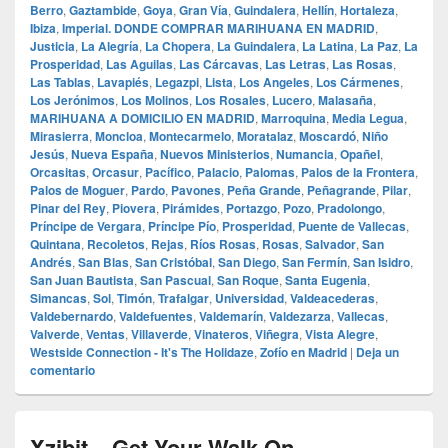
Berro
,
Gaztambide
,
Goya
,
Gran Vía
,
Guindalera
,
Hellín
,
Hortaleza
,
Ibiza
,
Imperial. DONDE COMPRAR MARIHUANA EN MADRID
,
Justicia
,
La Alegría
,
La Chopera
,
La Guindalera
,
La Latina
,
La Paz
,
La
Prosperidad
,
Las Aguilas
,
Las Cárcavas
,
Las Letras
,
Las Rosas
,
Las Tablas
,
Lavapiés
,
Legazpi
,
Lista
,
Los Angeles
,
Los Cármenes
,
Los Jerónimos
,
Los Molinos
,
Los Rosales
,
Lucero
,
Malasaña
,
MARIHUANA A DOMICILIO EN MADRID
,
Marroquina
,
Media Legua
,
Mirasierra
,
Moncloa
,
Montecarmelo
,
Moratalaz
,
Moscardó
,
Niño
Jesús
,
Nueva España
,
Nuevos Ministerios
,
Numancia
,
Opañel
,
Orcasitas
,
Orcasur
,
Pacífico
,
Palacio
,
Palomas
,
Palos de la Frontera
,
Palos de Moguer
,
Pardo
,
Pavones
,
Peña Grande
,
Peñagrande
,
Pilar
,
Pinar del Rey
,
Piovera
,
Pirámides
,
Portazgo
,
Pozo
,
Pradolongo
,
Príncipe de Vergara
,
Príncipe Pío
,
Prosperidad
,
Puente de Vallecas
,
Quintana
,
Recoletos
,
Rejas
,
Ríos Rosas
,
Rosas
,
Salvador
,
San
Andrés
,
San Blas
,
San Cristóbal
,
San Diego
,
San Fermín
,
San Isidro
,
San Juan Bautista
,
San Pascual
,
San Roque
,
Santa Eugenia
,
Simancas
,
Sol
,
Timón
,
Trafalgar
,
Universidad
,
Valdeacederas
,
Valdebernardo
,
Valdefuentes
,
Valdemarín
,
Valdezarza
,
Vallecas
,
Valverde
,
Ventas
,
Villaverde
,
Vinateros
,
Viñegra
,
Vista Alegre
,
Westside Connection - It's The Holidaze
,
Zofío en Madrid
|
Deja un
comentario
Xzibit – Get Your Walk On