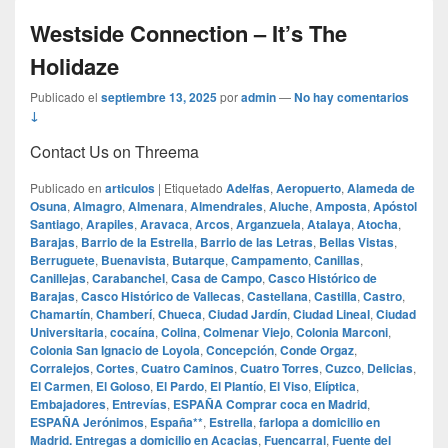
Westside Connection – It’s The
Holidaze
Publicado el
septiembre 13, 2025
por
admin
—
No hay comentarios
↓
Contact Us on Threema
Publicado en
articulos
|
Etiquetado
Adelfas
,
Aeropuerto
,
Alameda de
Osuna
,
Almagro
,
Almenara
,
Almendrales
,
Aluche
,
Amposta
,
Apóstol
Santiago
,
Arapiles
,
Aravaca
,
Arcos
,
Arganzuela
,
Atalaya
,
Atocha
,
Barajas
,
Barrio de la Estrella
,
Barrio de las Letras
,
Bellas Vistas
,
Berruguete
,
Buenavista
,
Butarque
,
Campamento
,
Canillas
,
Canillejas
,
Carabanchel
,
Casa de Campo
,
Casco Histórico de
Barajas
,
Casco Histórico de Vallecas
,
Castellana
,
Castilla
,
Castro
,
Chamartín
,
Chamberí
,
Chueca
,
Ciudad Jardín
,
Ciudad Lineal
,
Ciudad
Universitaria
,
cocaína
,
Colina
,
Colmenar Viejo
,
Colonia Marconi
,
Colonia San Ignacio de Loyola
,
Concepción
,
Conde Orgaz
,
Corralejos
,
Cortes
,
Cuatro Caminos
,
Cuatro Torres
,
Cuzco
,
Delicias
,
El Carmen
,
El Goloso
,
El Pardo
,
El Plantío
,
El Viso
,
Elíptica
,
Embajadores
,
Entrevías
,
ESPAÑA Comprar coca en Madrid
,
ESPAÑA Jerónimos
,
España**
,
Estrella
,
farlopa a domicilio en
Madrid. Entregas a domicilio en Acacias
,
Fuencarral
,
Fuente del