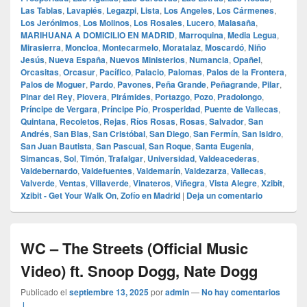
Las Tablas
,
Lavapiés
,
Legazpi
,
Lista
,
Los Angeles
,
Los Cármenes
,
Los Jerónimos
,
Los Molinos
,
Los Rosales
,
Lucero
,
Malasaña
,
MARIHUANA A DOMICILIO EN MADRID
,
Marroquina
,
Media Legua
,
Mirasierra
,
Moncloa
,
Montecarmelo
,
Moratalaz
,
Moscardó
,
Niño
Jesús
,
Nueva España
,
Nuevos Ministerios
,
Numancia
,
Opañel
,
Orcasitas
,
Orcasur
,
Pacífico
,
Palacio
,
Palomas
,
Palos de la Frontera
,
Palos de Moguer
,
Pardo
,
Pavones
,
Peña Grande
,
Peñagrande
,
Pilar
,
Pinar del Rey
,
Piovera
,
Pirámides
,
Portazgo
,
Pozo
,
Pradolongo
,
Príncipe de Vergara
,
Príncipe Pío
,
Prosperidad
,
Puente de Vallecas
,
Quintana
,
Recoletos
,
Rejas
,
Ríos Rosas
,
Rosas
,
Salvador
,
San
Andrés
,
San Blas
,
San Cristóbal
,
San Diego
,
San Fermín
,
San Isidro
,
San Juan Bautista
,
San Pascual
,
San Roque
,
Santa Eugenia
,
Simancas
,
Sol
,
Timón
,
Trafalgar
,
Universidad
,
Valdeacederas
,
Valdebernardo
,
Valdefuentes
,
Valdemarín
,
Valdezarza
,
Vallecas
,
Valverde
,
Ventas
,
Villaverde
,
Vinateros
,
Viñegra
,
Vista Alegre
,
Xzibit
,
Xzibit - Get Your Walk On
,
Zofío en Madrid
|
Deja un comentario
WC – The Streets (Official Music
Video) ft. Snoop Dogg, Nate Dogg
Publicado el
septiembre 13, 2025
por
admin
—
No hay comentarios
↓