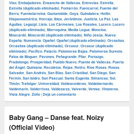
Viso
,
Embajadores
,
Ensanche de Vallecas
,
Entrevías
,
Estrella
,
Estrella (duplicado eliminado)
,
Fontarrón
,
Fuencarral
,
Fuente del
Berro
,
Fuentelarreina
,
Gaztambide
,
Goya
,
Guindalera
,
Hellín
,
Hispanoamérica
,
Horcajo
,
Ibiza
,
Jerónimos
,
Justicia
,
La Paz
,
Las
Aguilas
,
Legazpi
,
Lista
,
Los Cármenes
,
Los Rosales
,
Lucero
,
Lucero
(duplicado eliminado)
,
Marroquina
,
Media Legua
,
Moncloa
,
Moscardó
,
Moscardó (duplicado eliminado)
,
Niño Jesús
,
Nueva
España
,
Numancia
,
Opañel
,
Opañel (duplicado eliminado)
,
Orcasitas
,
Orcasitas (duplicado eliminado)
,
Orcasur
,
Orcasur (duplicado
eliminado)
,
Pacífico
,
Palacio
,
Palomeras Bajas
,
Palomeras Sureste
,
Palos de Moguer
,
Pavones
,
Peñagrande
,
Pilar
,
Portazgo
,
Pradolongo
,
Prosperidad
,
Pueblo Nuevo
,
Puente de Vallecas
,
Puerta
del Ángel
,
Quintana
,
Recoletos
,
Rejas
,
Retiro
,
Ríos Rosas
,
Rosas
,
Salvador
,
San Andrés
,
San Blas
,
San Cristóbal
,
San Diego
,
San
Fermín
,
San Isidro
,
San Pascual
,
Santa Eugenia
,
Simancas
,
Sol
,
Timón
,
Trafalgar
,
Universidad
,
Valdeacederas
,
Valdebernardo
,
Valdemarín
,
Valderrivas
,
Valdezarza
,
Valverde
,
Ventas
,
Vinateros
,
Vista Alegre
,
Zofío
|
Deja un comentario
Baby Gang – Danse feat. Noizy
(Official Video)