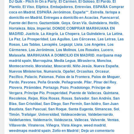
DJ Quik - Pitch In On a Party
,
El Carmen
,
El Goloso
,
El Pardo
,
El
Plantío
,
El Viso
,
Elíptica
,
Embajadores
,
Entrevías
,
ESPAÑA Comprar
coca en Madrid
,
ESPAÑA Jerónimos
,
España**
,
Estrella
,
farlopa a
domicilio en Madrid. Entregas a domicilio en Acacias
,
Fuencarral
,
Fuente del Berro
,
Gaztambide
,
Goya
,
Gran Vía
,
Guindalera
,
Hellín
,
Hortaleza
,
Ibiza
,
Imperial. DONDE COMPRAR MARIHUANA EN
MADRID
,
Justicia
,
La Alegría
,
La Chopera
,
La Guindalera
,
La Latina
,
La Paz
,
La Prosperidad
,
Las Aguilas
,
Las Cárcavas
,
Las Letras
,
Las
Rosas
,
Las Tablas
,
Lavapiés
,
Legazpi
,
Lista
,
Los Angeles
,
Los
Cármenes
,
Los Jerónimos
,
Los Molinos
,
Los Rosales
,
Lucero
,
Malasaña
,
MARIHUANA A DOMICILIO EN MADRID
,
marijuana map
madrid spain
,
Marroquina
,
Media Legua
,
Mirasierra
,
Moncloa
,
Montecarmelo
,
Moratalaz
,
Moscardó
,
Niño Jesús
,
Nueva España
,
Nuevos Ministerios
,
Numancia
,
Opañel
,
Orcasitas
,
Orcasur
,
Pacífico
,
Palacio
,
Palomas
,
Palos de la Frontera
,
Palos de Moguer
,
Pardo
,
Pavones
,
Peña Grande
,
Peñagrande
,
Pilar
,
Pinar del Rey
,
Piovera
,
Pirámides
,
Portazgo
,
Pozo
,
Pradolongo
,
Príncipe de
Vergara
,
Príncipe Pío
,
Prosperidad
,
Puente de Vallecas
,
Quintana
,
Recoletos
,
Rejas
,
Ríos Rosas
,
Rosas
,
Salvador
,
San Andrés
,
San
Blas
,
San Cristóbal
,
San Diego
,
San Fermín
,
San Isidro
,
San Juan
Bautista
,
San Pascual
,
San Roque
,
Santa Eugenia
,
Simancas
,
Sol
,
Timón
,
Trafalgar
,
Universidad
,
Valdeacederas
,
Valdebernardo
,
Valdefuentes
,
Valdemarín
,
Valdezarza
,
Vallecas
,
Valverde
,
Ventas
,
Villaverde
,
Vinateros
,
Viñegra
,
Vista Alegre
,
weed madrid
,
weedmaps madrid spain
,
Zofío en Madrid
|
Deja un comentario