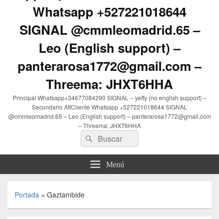
Whatsapp +527221018644
SIGNAL @cmmleomadrid.65 –
Leo (English support) –
panterarosa1772@gmail.com –
Threema: JHXT6HHA
Principal Whatsapp+34677084290 SIGNAL – yeffy (no english support) –
Secundario AttCliente Whatsapp +527221018644 SIGNAL
@cmmleomadrid.65 – Leo (English support) – panterarosa1772@gmail.com
– Threema: JHXT6HHA
Buscar
Buscar
por:
Menú
Portada
»
Gaztambide