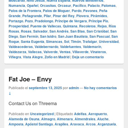
Moscardó
,
Niño Jesús
,
Nueva España
,
Nuevos Ministerios
,
Numancia
,
Opañel
,
Orcasitas
,
Orcasur
,
Pacífico
,
Palacio
,
Palomas
,
Palos de la Frontera
,
Palos de Moguer
,
Pardo
,
Pavones
,
Peña
Grande
,
Peñagrande
,
Pilar
,
Pinar del Rey
,
Piovera
,
Pirámides
,
Portazgo
,
Pozo
,
Pradolongo
,
Príncipe de Vergara
,
Príncipe Pío
,
Prosperidad
,
Puente de Vallecas
,
Quintana
,
Recoletos
,
Rejas
,
Ríos
Rosas
,
Rosas
,
Salvador
,
San Andrés
,
San Blas
,
San Cristóbal
,
San
Diego
,
San Fermín
,
San Isidro
,
San Juan Bautista
,
San Pascual
,
San
Roque
,
Santa Eugenia
,
Simancas
,
Sol
,
Timón
,
Trafalgar
,
Universidad
,
Valdeacederas
,
Valdebernardo
,
Valdefuentes
,
Valdemarín
,
Valdezarza
,
Vallecas
,
Valverde
,
Ventas
,
Villaverde
,
Vinateros
,
Viñegra
,
Vista Alegre
,
Zofío en Madrid
|
Deja un comentario
Fat Joe – Envy
Publicado el
septiembre 13, 2025
por
admin
—
No hay comentarios
↓
Contact Us on Threema
Publicado en
Uncategorized
|
Etiquetado
Adelfas
,
Aeropuerto
,
Alameda de Osuna
,
Almagro
,
Almenara
,
Almendrales
,
Aluche
,
Amposta
,
Apóstol Santiago
,
Arapiles
,
Aravaca
,
Arcos
,
Arganzuela
,