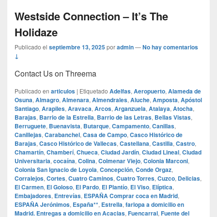
Westside Connection – It’s The
Holidaze
Publicado el
septiembre 13, 2025
por
admin
—
No hay comentarios
↓
Contact Us on Threema
Publicado en
articulos
|
Etiquetado
Adelfas
,
Aeropuerto
,
Alameda de
Osuna
,
Almagro
,
Almenara
,
Almendrales
,
Aluche
,
Amposta
,
Apóstol
Santiago
,
Arapiles
,
Aravaca
,
Arcos
,
Arganzuela
,
Atalaya
,
Atocha
,
Barajas
,
Barrio de la Estrella
,
Barrio de las Letras
,
Bellas Vistas
,
Berruguete
,
Buenavista
,
Butarque
,
Campamento
,
Canillas
,
Canillejas
,
Carabanchel
,
Casa de Campo
,
Casco Histórico de
Barajas
,
Casco Histórico de Vallecas
,
Castellana
,
Castilla
,
Castro
,
Chamartín
,
Chamberí
,
Chueca
,
Ciudad Jardín
,
Ciudad Lineal
,
Ciudad
Universitaria
,
cocaína
,
Colina
,
Colmenar Viejo
,
Colonia Marconi
,
Colonia San Ignacio de Loyola
,
Concepción
,
Conde Orgaz
,
Corralejos
,
Cortes
,
Cuatro Caminos
,
Cuatro Torres
,
Cuzco
,
Delicias
,
El Carmen
,
El Goloso
,
El Pardo
,
El Plantío
,
El Viso
,
Elíptica
,
Embajadores
,
Entrevías
,
ESPAÑA Comprar coca en Madrid
,
ESPAÑA Jerónimos
,
España**
,
Estrella
,
farlopa a domicilio en
Madrid. Entregas a domicilio en Acacias
,
Fuencarral
,
Fuente del