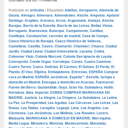
Publicado en
articulos
|
Etiquetado
Adelfas
,
Aeropuerto
,
Alameda de
Osuna
,
Almagro
,
Almenara
,
Almendrales
,
Aluche
,
Amposta
,
Apóstol
Santiago
,
Arapiles
,
Aravaca
,
Arcos
,
Arganzuela
,
Atalaya
,
Atocha
,
Barajas
,
Barrio de la Estrella
,
Barrio de las Letras
,
Bellas Vistas
,
Berruguete
,
Buenavista
,
Butarque
,
Campamento
,
Canillas
,
Canillejas
,
Carabanchel
,
carceles de madrid
,
Casa de Campo
,
Casco Histórico de Barajas
,
Casco Histórico de Vallecas
,
Castellana
,
Castilla
,
Castro
,
Chamartín
,
Chamberí
,
Chueca
,
Ciudad
Jardín
,
Ciudad Lineal
,
Ciudad Universitaria
,
cocaína
,
Colina
,
Colmenar Viejo
,
Colonia Marconi
,
Colonia San Ignacio de Loyola
,
Concepción
,
Conde Orgaz
,
Corralejos
,
Cortes
,
Cuatro Caminos
,
Cuatro Torres
,
Cuzco
,
Delicias
,
El Carmen
,
El Goloso
,
El Pardo
,
El
Plantío
,
El Viso
,
Elíptica
,
Embajadores
,
Entrevías
,
ESPAÑA Comprar
coca en Madrid
,
ESPAÑA Jerónimos
,
España**
,
Estrella
,
farlopa a
domicilio en Madrid. Entregas a domicilio en Acacias
,
Fuencarral
,
Fuente del Berro
,
Gaztambide
,
Goya
,
Gran Vía
,
Guindalera
,
Hellín
,
Hortaleza
,
Ibiza
,
Imperial. DONDE COMPRAR MARIHUANA EN
MADRID
,
Justicia
,
La Alegría
,
La Chopera
,
La Guindalera
,
La Latina
,
La Paz
,
La Prosperidad
,
Las Aguilas
,
Las Cárcavas
,
Las Letras
,
Las
Rosas
,
Las Tablas
,
Lavapiés
,
Legazpi
,
Lista
,
Los Angeles
,
Los
Cármenes
,
Los Jerónimos
,
Los Molinos
,
Los Rosales
,
Lucero
,
Malasaña
,
MARIHUANA A DOMICILIO EN MADRID
,
Marroquina
,
Media Legua
,
Mirasierra
,
Moncloa
,
Montecarmelo
,
Moratalaz
,