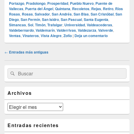
Portazgo
,
Pradolongo
,
Prosperidad
,
Pueblo Nuevo
,
Puente de
Vallecas
,
Puerta del Ángel
,
Quintana
,
Recoletos
,
Rejas
,
Retiro
,
Ríos
Rosas
,
Rosas
,
Salvador
,
San Andrés
,
San Blas
,
San Cristóbal
,
San
Diego
,
San Fermín
,
San Isidro
,
San Pascual
,
Santa Eugenia
,
Simancas
,
Sol
,
Timón
,
Trafalgar
,
Universidad
,
Valdeacederas
,
Valdebernardo
,
Valdemarín
,
Valderrivas
,
Valdezarza
,
Valverde
,
Ventas
,
Vinateros
,
Vista Alegre
,
Zofío
|
Deja un comentario
Navegación
←
Entradas más antiguas
de
entradas
El
Buscar
Buscar
área
por:
de
widget
barra
Archivos
lateral
primaria
Archivos
Entradas recientes