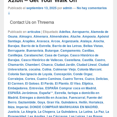
Publicado el
septiembre 13, 2025
por
admin
—
No hay comentarios
↓
Contact Us on Threema
Publicado en
articulos
|
Etiquetado
Adelfas
,
Aeropuerto
,
Alameda de
Osuna
,
Almagro
,
Almenara
,
Almendrales
,
Aluche
,
Amposta
,
Apóstol
Santiago
,
Arapiles
,
Aravaca
,
Arcos
,
Arganzuela
,
Atalaya
,
Atocha
,
Barajas
,
Barrio de la Estrella
,
Barrio de las Letras
,
Bellas Vistas
,
Berruguete
,
Buenavista
,
Butarque
,
Campamento
,
Canillas
,
Canillejas
,
Carabanchel
,
Casa de Campo
,
Casco Histórico de
Barajas
,
Casco Histórico de Vallecas
,
Castellana
,
Castilla
,
Castro
,
Chamartín
,
Chamberí
,
Chueca
,
Ciudad Jardín
,
Ciudad Lineal
,
Ciudad
Universitaria
,
cocaína
,
Colina
,
Colmenar Viejo
,
Colonia Marconi
,
Colonia San Ignacio de Loyola
,
Concepción
,
Conde Orgaz
,
Corralejos
,
Cortes
,
Cuatro Caminos
,
Cuatro Torres
,
Cuzco
,
Delicias
,
El Carmen
,
El Goloso
,
El Pardo
,
El Plantío
,
El Viso
,
Elíptica
,
Embajadores
,
Entrevías
,
ESPAÑA Comprar coca en Madrid
,
ESPAÑA Jerónimos
,
España**
,
Estrella
,
farlopa a domicilio en
Madrid. Entregas a domicilio en Acacias
,
Fuencarral
,
Fuente del
Berro
,
Gaztambide
,
Goya
,
Gran Vía
,
Guindalera
,
Hellín
,
Hortaleza
,
Ibiza
,
Imperial. DONDE COMPRAR MARIHUANA EN MADRID
,
Justicia
,
La Alegría
,
La Chopera
,
La Guindalera
,
La Latina
,
La Paz
,
La
Prosperidad
,
Las Aguilas
,
Las Cárcavas
,
Las Letras
,
Las Rosas
,