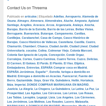
Contact Us on Threema
Publicado en
articulos
|
Etiquetado
Adelfas
,
Aeropuerto
,
Alameda de
Osuna
,
Almagro
,
Almenara
,
Almendrales
,
Aluche
,
Amposta
,
Apóstol
Santiago
,
Arapiles
,
Aravaca
,
Arcos
,
Arganzuela
,
Atalaya
,
Atocha
,
Barajas
,
Barrio de la Estrella
,
Barrio de las Letras
,
Bellas Vistas
,
Berruguete
,
Buenavista
,
Butarque
,
Campamento
,
Canillas
,
Canillejas
,
Carabanchel
,
Casa de Campo
,
Casco Histórico de
Barajas
,
Casco Histórico de Vallecas
,
Castellana
,
Castilla
,
Castro
,
Chamartín
,
Chamberí
,
Chueca
,
Ciudad Jardín
,
Ciudad Lineal
,
Ciudad
Universitaria
,
cocaína
,
Colina
,
Colmenar Viejo
,
Colonia Marconi
,
Colonia San Ignacio de Loyola
,
Concepción
,
Conde Orgaz
,
Corralejos
,
Cortes
,
Cuatro Caminos
,
Cuatro Torres
,
Cuzco
,
Delicias
,
El Carmen
,
El Goloso
,
El Pardo
,
El Plantío
,
El Viso
,
Elíptica
,
Embajadores
,
Entrevías
,
ESPAÑA Comprar coca en Madrid
,
ESPAÑA Jerónimos
,
España**
,
Estrella
,
farlopa a domicilio en
Madrid. Entregas a domicilio en Acacias
,
Fuencarral
,
Fuente del
Berro
,
Gaztambide
,
Goya
,
Gran Vía
,
Guindalera
,
Hellín
,
Hortaleza
,
Ibiza
,
Imperial. DONDE COMPRAR MARIHUANA EN MADRID
,
Justicia
,
La Alegría
,
La Chopera
,
La Guindalera
,
La Latina
,
La Paz
,
La
Prosperidad
,
Las Aguilas
,
Las Cárcavas
,
Las Letras
,
Las Rosas
,
Las Tablas
,
Lavapiés
,
Legazpi
,
Lista
,
Los Angeles
,
Los Cármenes
,
Los Jerónimos
,
Los Molinos
,
Los Rosales
,
Lucero
,
Malasaña
,
MARIHUANA A DOMICILIO EN MADRID
,
Marroquina
,
Media Legua
,