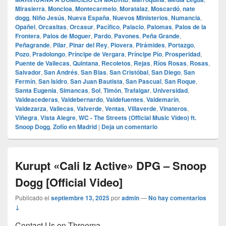
Mirasierra
,
Moncloa
,
Montecarmelo
,
Moratalaz
,
Moscardó
,
nate
dogg
,
Niño Jesús
,
Nueva España
,
Nuevos Ministerios
,
Numancia
,
Opañel
,
Orcasitas
,
Orcasur
,
Pacífico
,
Palacio
,
Palomas
,
Palos de la
Frontera
,
Palos de Moguer
,
Pardo
,
Pavones
,
Peña Grande
,
Peñagrande
,
Pilar
,
Pinar del Rey
,
Piovera
,
Pirámides
,
Portazgo
,
Pozo
,
Pradolongo
,
Príncipe de Vergara
,
Príncipe Pío
,
Prosperidad
,
Puente de Vallecas
,
Quintana
,
Recoletos
,
Rejas
,
Ríos Rosas
,
Rosas
,
Salvador
,
San Andrés
,
San Blas
,
San Cristóbal
,
San Diego
,
San
Fermín
,
San Isidro
,
San Juan Bautista
,
San Pascual
,
San Roque
,
Santa Eugenia
,
Simancas
,
Sol
,
Timón
,
Trafalgar
,
Universidad
,
Valdeacederas
,
Valdebernardo
,
Valdefuentes
,
Valdemarín
,
Valdezarza
,
Vallecas
,
Valverde
,
Ventas
,
Villaverde
,
Vinateros
,
Viñegra
,
Vista Alegre
,
WC - The Streets (Official Music Video) ft.
Snoop Dogg
,
Zofío en Madrid
|
Deja un comentario
Kurupt «Cali Iz Active» DPG – Snoop
Dogg [Official Video]
Publicado el
septiembre 13, 2025
por
admin
—
No hay comentarios
↓
Contact Us on Threema