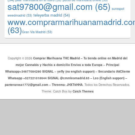
sat97800@gmail.com
(65)
surespot
teleyerba madrid
(54)
weedmadrid
(53)
www.comprarmarihuanamadrid.c
(63)
​​Gran Via Madrid
(53)
Copyright © 2026
Comprar Marihuana THC Madrid – Tu tienda online en Madrid del
mejor Cannabis y Hachis a domicilio Envios a toda Europa – Principal
Whatsapp+34677084290 SIGNAL – yeffy (no english support) – Secundario AttCliente
Whatsapp +527221018644 SIGNAL @cmmleomadrid.65 – Leo (English support) –
panterarosa1772@gmail.com – Threema: JHXT6HHA
. Todos los Derechos Reservados.
Theme: Catch Box by
Catch Themes