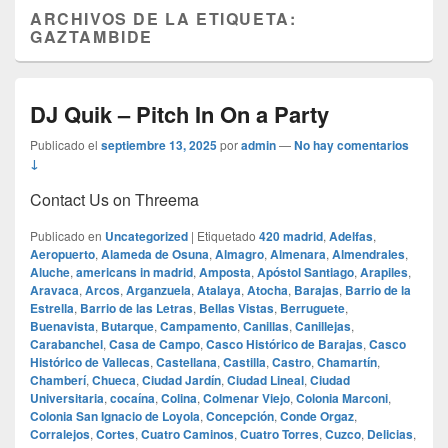
ARCHIVOS DE LA ETIQUETA:
GAZTAMBIDE
DJ Quik – Pitch In On a Party
Publicado el
septiembre 13, 2025
por
admin
—
No hay comentarios
↓
Contact Us on Threema
Publicado en
Uncategorized
|
Etiquetado
420 madrid
,
Adelfas
,
Aeropuerto
,
Alameda de Osuna
,
Almagro
,
Almenara
,
Almendrales
,
Aluche
,
americans in madrid
,
Amposta
,
Apóstol Santiago
,
Arapiles
,
Aravaca
,
Arcos
,
Arganzuela
,
Atalaya
,
Atocha
,
Barajas
,
Barrio de la
Estrella
,
Barrio de las Letras
,
Bellas Vistas
,
Berruguete
,
Buenavista
,
Butarque
,
Campamento
,
Canillas
,
Canillejas
,
Carabanchel
,
Casa de Campo
,
Casco Histórico de Barajas
,
Casco
Histórico de Vallecas
,
Castellana
,
Castilla
,
Castro
,
Chamartín
,
Chamberí
,
Chueca
,
Ciudad Jardín
,
Ciudad Lineal
,
Ciudad
Universitaria
,
cocaína
,
Colina
,
Colmenar Viejo
,
Colonia Marconi
,
Colonia San Ignacio de Loyola
,
Concepción
,
Conde Orgaz
,
Corralejos
,
Cortes
,
Cuatro Caminos
,
Cuatro Torres
,
Cuzco
,
Delicias
,