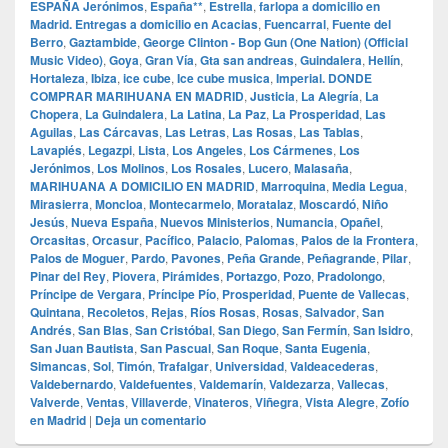
ESPAÑA Jerónimos
,
España**
,
Estrella
,
farlopa a domicilio en
Madrid. Entregas a domicilio en Acacias
,
Fuencarral
,
Fuente del
Berro
,
Gaztambide
,
George Clinton - Bop Gun (One Nation) (Official
Music Video)
,
Goya
,
Gran Vía
,
Gta san andreas
,
Guindalera
,
Hellín
,
Hortaleza
,
Ibiza
,
ice cube
,
Ice cube musica
,
Imperial. DONDE
COMPRAR MARIHUANA EN MADRID
,
Justicia
,
La Alegría
,
La
Chopera
,
La Guindalera
,
La Latina
,
La Paz
,
La Prosperidad
,
Las
Aguilas
,
Las Cárcavas
,
Las Letras
,
Las Rosas
,
Las Tablas
,
Lavapiés
,
Legazpi
,
Lista
,
Los Angeles
,
Los Cármenes
,
Los
Jerónimos
,
Los Molinos
,
Los Rosales
,
Lucero
,
Malasaña
,
MARIHUANA A DOMICILIO EN MADRID
,
Marroquina
,
Media Legua
,
Mirasierra
,
Moncloa
,
Montecarmelo
,
Moratalaz
,
Moscardó
,
Niño
Jesús
,
Nueva España
,
Nuevos Ministerios
,
Numancia
,
Opañel
,
Orcasitas
,
Orcasur
,
Pacífico
,
Palacio
,
Palomas
,
Palos de la Frontera
,
Palos de Moguer
,
Pardo
,
Pavones
,
Peña Grande
,
Peñagrande
,
Pilar
,
Pinar del Rey
,
Piovera
,
Pirámides
,
Portazgo
,
Pozo
,
Pradolongo
,
Príncipe de Vergara
,
Príncipe Pío
,
Prosperidad
,
Puente de Vallecas
,
Quintana
,
Recoletos
,
Rejas
,
Ríos Rosas
,
Rosas
,
Salvador
,
San
Andrés
,
San Blas
,
San Cristóbal
,
San Diego
,
San Fermín
,
San Isidro
,
San Juan Bautista
,
San Pascual
,
San Roque
,
Santa Eugenia
,
Simancas
,
Sol
,
Timón
,
Trafalgar
,
Universidad
,
Valdeacederas
,
Valdebernardo
,
Valdefuentes
,
Valdemarín
,
Valdezarza
,
Vallecas
,
Valverde
,
Ventas
,
Villaverde
,
Vinateros
,
Viñegra
,
Vista Alegre
,
Zofío
en Madrid
|
Deja un comentario