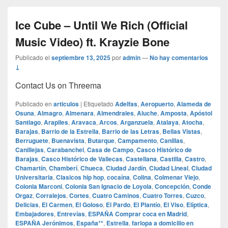
Ice Cube – Until We Rich (Official
Music Video) ft. Krayzie Bone
Publicado el
septiembre 13, 2025
por
admin
—
No hay comentarios
↓
Contact Us on Threema
Publicado en
articulos
|
Etiquetado
Adelfas
,
Aeropuerto
,
Alameda de
Osuna
,
Almagro
,
Almenara
,
Almendrales
,
Aluche
,
Amposta
,
Apóstol
Santiago
,
Arapiles
,
Aravaca
,
Arcos
,
Arganzuela
,
Atalaya
,
Atocha
,
Barajas
,
Barrio de la Estrella
,
Barrio de las Letras
,
Bellas Vistas
,
Berruguete
,
Buenavista
,
Butarque
,
Campamento
,
Canillas
,
Canillejas
,
Carabanchel
,
Casa de Campo
,
Casco Histórico de
Barajas
,
Casco Histórico de Vallecas
,
Castellana
,
Castilla
,
Castro
,
Chamartín
,
Chamberí
,
Chueca
,
Ciudad Jardín
,
Ciudad Lineal
,
Ciudad
Universitaria
,
Clasicos hip hop
,
cocaína
,
Colina
,
Colmenar Viejo
,
Colonia Marconi
,
Colonia San Ignacio de Loyola
,
Concepción
,
Conde
Orgaz
,
Corralejos
,
Cortes
,
Cuatro Caminos
,
Cuatro Torres
,
Cuzco
,
Delicias
,
El Carmen
,
El Goloso
,
El Pardo
,
El Plantío
,
El Viso
,
Elíptica
,
Embajadores
,
Entrevías
,
ESPAÑA Comprar coca en Madrid
,
ESPAÑA Jerónimos
,
España**
,
Estrella
,
farlopa a domicilio en