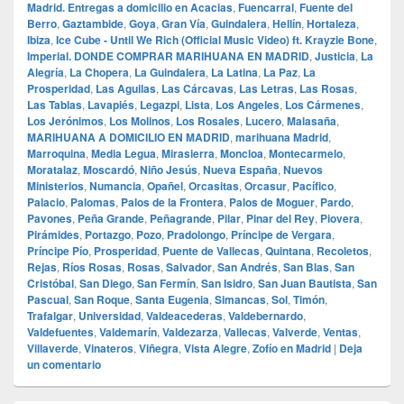
Madrid. Entregas a domicilio en Acacias
,
Fuencarral
,
Fuente del
Berro
,
Gaztambide
,
Goya
,
Gran Vía
,
Guindalera
,
Hellín
,
Hortaleza
,
Ibiza
,
Ice Cube - Until We Rich (Official Music Video) ft. Krayzie Bone
,
Imperial. DONDE COMPRAR MARIHUANA EN MADRID
,
Justicia
,
La
Alegría
,
La Chopera
,
La Guindalera
,
La Latina
,
La Paz
,
La
Prosperidad
,
Las Aguilas
,
Las Cárcavas
,
Las Letras
,
Las Rosas
,
Las Tablas
,
Lavapiés
,
Legazpi
,
Lista
,
Los Angeles
,
Los Cármenes
,
Los Jerónimos
,
Los Molinos
,
Los Rosales
,
Lucero
,
Malasaña
,
MARIHUANA A DOMICILIO EN MADRID
,
marihuana Madrid
,
Marroquina
,
Media Legua
,
Mirasierra
,
Moncloa
,
Montecarmelo
,
Moratalaz
,
Moscardó
,
Niño Jesús
,
Nueva España
,
Nuevos
Ministerios
,
Numancia
,
Opañel
,
Orcasitas
,
Orcasur
,
Pacífico
,
Palacio
,
Palomas
,
Palos de la Frontera
,
Palos de Moguer
,
Pardo
,
Pavones
,
Peña Grande
,
Peñagrande
,
Pilar
,
Pinar del Rey
,
Piovera
,
Pirámides
,
Portazgo
,
Pozo
,
Pradolongo
,
Príncipe de Vergara
,
Príncipe Pío
,
Prosperidad
,
Puente de Vallecas
,
Quintana
,
Recoletos
,
Rejas
,
Ríos Rosas
,
Rosas
,
Salvador
,
San Andrés
,
San Blas
,
San
Cristóbal
,
San Diego
,
San Fermín
,
San Isidro
,
San Juan Bautista
,
San
Pascual
,
San Roque
,
Santa Eugenia
,
Simancas
,
Sol
,
Timón
,
Trafalgar
,
Universidad
,
Valdeacederas
,
Valdebernardo
,
Valdefuentes
,
Valdemarín
,
Valdezarza
,
Vallecas
,
Valverde
,
Ventas
,
Villaverde
,
Vinateros
,
Viñegra
,
Vista Alegre
,
Zofío en Madrid
|
Deja
un comentario