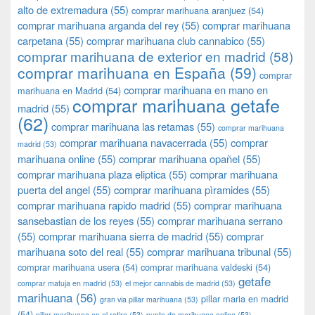
alto de extremadura
(55)
comprar marihuana aranjuez
(54)
comprar marihuana arganda del rey
(55)
comprar marihuana
carpetana
(55)
comprar marihuana club cannabico
(55)
comprar marihuana de exterior en madrid
(58)
comprar marihuana en España
(59)
comprar
comprar marihuana en mano en
marihuana en Madrid
(54)
comprar marihuana getafe
madrid
(55)
(62)
comprar marihuana las retamas
(55)
comprar marihuana
comprar marihuana navacerrada
(55)
comprar
madrid
(53)
marihuana online
(55)
comprar marihuana opañel
(55)
comprar marihuana plaza eliptica
(55)
comprar marihuana
puerta del angel
(55)
comprar marihuana pìramides
(55)
comprar marihuana rapido madrid
(55)
comprar marihuana
sansebastian de los reyes
(55)
comprar marihuana serrano
(55)
comprar marihuana sierra de madrid
(55)
comprar
marihuana soto del real
(55)
comprar marihuana tribunal
(55)
comprar marihuana usera
(54)
comprar marihuana valdeski
(54)
getafe
comprar matuja en madrid
(53)
el mejor cannabis de madrid
(53)
marihuana
(56)
pillar maria en madrid
gran via pillar marihuana
(53)
(54)
pillar marihuana en el retiro
(53)
punto de marihuana online
(53)