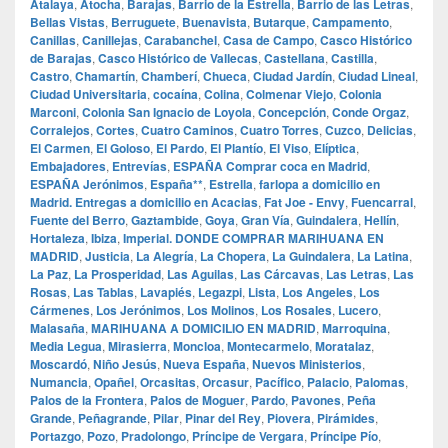
Atalaya
,
Atocha
,
Barajas
,
Barrio de la Estrella
,
Barrio de las Letras
,
Bellas Vistas
,
Berruguete
,
Buenavista
,
Butarque
,
Campamento
,
Canillas
,
Canillejas
,
Carabanchel
,
Casa de Campo
,
Casco Histórico
de Barajas
,
Casco Histórico de Vallecas
,
Castellana
,
Castilla
,
Castro
,
Chamartín
,
Chamberí
,
Chueca
,
Ciudad Jardín
,
Ciudad Lineal
,
Ciudad Universitaria
,
cocaína
,
Colina
,
Colmenar Viejo
,
Colonia
Marconi
,
Colonia San Ignacio de Loyola
,
Concepción
,
Conde Orgaz
,
Corralejos
,
Cortes
,
Cuatro Caminos
,
Cuatro Torres
,
Cuzco
,
Delicias
,
El Carmen
,
El Goloso
,
El Pardo
,
El Plantío
,
El Viso
,
Elíptica
,
Embajadores
,
Entrevías
,
ESPAÑA Comprar coca en Madrid
,
ESPAÑA Jerónimos
,
España**
,
Estrella
,
farlopa a domicilio en
Madrid. Entregas a domicilio en Acacias
,
Fat Joe - Envy
,
Fuencarral
,
Fuente del Berro
,
Gaztambide
,
Goya
,
Gran Vía
,
Guindalera
,
Hellín
,
Hortaleza
,
Ibiza
,
Imperial. DONDE COMPRAR MARIHUANA EN
MADRID
,
Justicia
,
La Alegría
,
La Chopera
,
La Guindalera
,
La Latina
,
La Paz
,
La Prosperidad
,
Las Aguilas
,
Las Cárcavas
,
Las Letras
,
Las
Rosas
,
Las Tablas
,
Lavapiés
,
Legazpi
,
Lista
,
Los Angeles
,
Los
Cármenes
,
Los Jerónimos
,
Los Molinos
,
Los Rosales
,
Lucero
,
Malasaña
,
MARIHUANA A DOMICILIO EN MADRID
,
Marroquina
,
Media Legua
,
Mirasierra
,
Moncloa
,
Montecarmelo
,
Moratalaz
,
Moscardó
,
Niño Jesús
,
Nueva España
,
Nuevos Ministerios
,
Numancia
,
Opañel
,
Orcasitas
,
Orcasur
,
Pacífico
,
Palacio
,
Palomas
,
Palos de la Frontera
,
Palos de Moguer
,
Pardo
,
Pavones
,
Peña
Grande
,
Peñagrande
,
Pilar
,
Pinar del Rey
,
Piovera
,
Pirámides
,
Portazgo
,
Pozo
,
Pradolongo
,
Príncipe de Vergara
,
Príncipe Pío
,