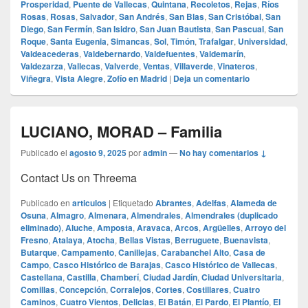
Prosperidad
,
Puente de Vallecas
,
Quintana
,
Recoletos
,
Rejas
,
Ríos
Rosas
,
Rosas
,
Salvador
,
San Andrés
,
San Blas
,
San Cristóbal
,
San
Diego
,
San Fermín
,
San Isidro
,
San Juan Bautista
,
San Pascual
,
San
Roque
,
Santa Eugenia
,
Simancas
,
Sol
,
Timón
,
Trafalgar
,
Universidad
,
Valdeacederas
,
Valdebernardo
,
Valdefuentes
,
Valdemarín
,
Valdezarza
,
Vallecas
,
Valverde
,
Ventas
,
Villaverde
,
Vinateros
,
Viñegra
,
Vista Alegre
,
Zofío en Madrid
|
Deja un comentario
LUCIANO, MORAD – Familia
Publicado el
agosto 9, 2025
por
admin
—
No hay comentarios ↓
Contact Us on Threema
Publicado en
articulos
|
Etiquetado
Abrantes
,
Adelfas
,
Alameda de
Osuna
,
Almagro
,
Almenara
,
Almendrales
,
Almendrales (duplicado
eliminado)
,
Aluche
,
Amposta
,
Aravaca
,
Arcos
,
Argüelles
,
Arroyo del
Fresno
,
Atalaya
,
Atocha
,
Bellas Vistas
,
Berruguete
,
Buenavista
,
Butarque
,
Campamento
,
Canillejas
,
Carabanchel Alto
,
Casa de
Campo
,
Casco Histórico de Barajas
,
Casco Histórico de Vallecas
,
Castellana
,
Castilla
,
Chamberí
,
Ciudad Jardín
,
Ciudad Universitaria
,
Comillas
,
Concepción
,
Corralejos
,
Cortes
,
Costillares
,
Cuatro
Caminos
,
Cuatro Vientos
,
Delicias
,
El Batán
,
El Pardo
,
El Plantío
,
El