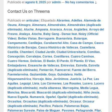
Publicado el
agosto 9, 2025
por
admin
—
No hay comentarios ↓
Contact Us on Threema
Publicado en
articulos
|
Etiquetado
Abrantes
,
Adelfas
,
Alameda de
Osuna
,
Almagro
,
Almenara
,
Almendrales
,
Almendrales (duplicado
eliminado)
,
Aluche
,
Amposta
,
Aravaca
,
Arcos
,
Argüelles
,
Arroyo del
Fresno
,
Atalaya
,
Atocha
,
Baby Gang - Danse feat. Noizy (Official
Video)
,
Bellas Vistas
,
Berruguete
,
Buenavista
,
Butarque
,
Campamento
,
Canillejas
,
Carabanchel Alto
,
Casa de Campo
,
Casco
Histórico de Barajas
,
Casco Histórico de Vallecas
,
Castellana
,
Castilla
,
Chamberí
,
Ciudad Jardín
,
Ciudad Universitaria
,
Comillas
,
Concepción
,
Corralejos
,
Cortes
,
Costillares
,
Cuatro Caminos
,
Cuatro Vientos
,
Delicias
,
El Batán
,
El Pardo
,
El Plantío
,
El Viso
,
Embajadores
,
Ensanche de Vallecas
,
Entrevías
,
Estrella
,
Estrella
(duplicado eliminado)
,
Fontarrón
,
Fuencarral
,
Fuente del Berro
,
Fuentelarreina
,
Gaztambide
,
Goya
,
Guindalera
,
Hellín
,
Hispanoamérica
,
Horcajo
,
Ibiza
,
Jerónimos
,
Justicia
,
La Paz
,
Las
Aguilas
,
Legazpi
,
Lista
,
Los Cármenes
,
Los Rosales
,
Lucero
,
Lucero
(duplicado eliminado)
,
mafia albanesa
,
Marroquina
,
Media Legua
,
Moncloa
,
Moscardó
,
Moscardó (duplicado eliminado)
,
Niño Jesús
,
Nueva España
,
Numancia
,
Opañel
,
Opañel (duplicado eliminado)
,
Orcasitas
,
Orcasitas (duplicado eliminado)
,
Orcasur
,
Orcasur
(duplicado eliminado)
,
Pacífico
,
Palacio
,
Palomeras Bajas
,
Palomeras Sureste
,
Palos de Moguer
,
Pavones
,
Peñagrande
,
Pilar
,