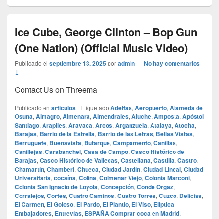
Ice Cube, George Clinton – Bop Gun
(One Nation) (Official Music Video)
Publicado el
septiembre 13, 2025
por
admin
—
No hay comentarios
↓
Contact Us on Threema
Publicado en
articulos
|
Etiquetado
Adelfas
,
Aeropuerto
,
Alameda de
Osuna
,
Almagro
,
Almenara
,
Almendrales
,
Aluche
,
Amposta
,
Apóstol
Santiago
,
Arapiles
,
Aravaca
,
Arcos
,
Arganzuela
,
Atalaya
,
Atocha
,
Barajas
,
Barrio de la Estrella
,
Barrio de las Letras
,
Bellas Vistas
,
Berruguete
,
Buenavista
,
Butarque
,
Campamento
,
Canillas
,
Canillejas
,
Carabanchel
,
Casa de Campo
,
Casco Histórico de
Barajas
,
Casco Histórico de Vallecas
,
Castellana
,
Castilla
,
Castro
,
Chamartín
,
Chamberí
,
Chueca
,
Ciudad Jardín
,
Ciudad Lineal
,
Ciudad
Universitaria
,
cocaína
,
Colina
,
Colmenar Viejo
,
Colonia Marconi
,
Colonia San Ignacio de Loyola
,
Concepción
,
Conde Orgaz
,
Corralejos
,
Cortes
,
Cuatro Caminos
,
Cuatro Torres
,
Cuzco
,
Delicias
,
El Carmen
,
El Goloso
,
El Pardo
,
El Plantío
,
El Viso
,
Elíptica
,
Embajadores
,
Entrevías
,
ESPAÑA Comprar coca en Madrid
,