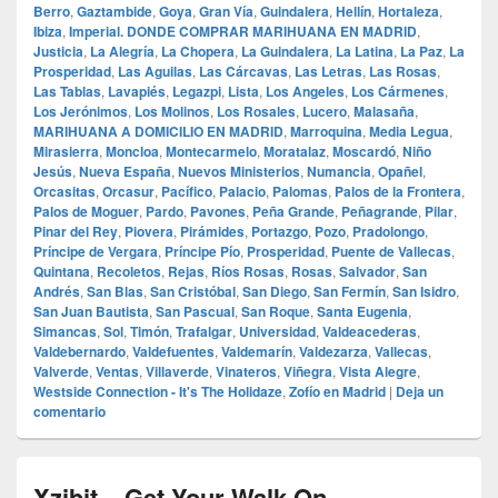
Berro
,
Gaztambide
,
Goya
,
Gran Vía
,
Guindalera
,
Hellín
,
Hortaleza
,
Ibiza
,
Imperial. DONDE COMPRAR MARIHUANA EN MADRID
,
Justicia
,
La Alegría
,
La Chopera
,
La Guindalera
,
La Latina
,
La Paz
,
La
Prosperidad
,
Las Aguilas
,
Las Cárcavas
,
Las Letras
,
Las Rosas
,
Las Tablas
,
Lavapiés
,
Legazpi
,
Lista
,
Los Angeles
,
Los Cármenes
,
Los Jerónimos
,
Los Molinos
,
Los Rosales
,
Lucero
,
Malasaña
,
MARIHUANA A DOMICILIO EN MADRID
,
Marroquina
,
Media Legua
,
Mirasierra
,
Moncloa
,
Montecarmelo
,
Moratalaz
,
Moscardó
,
Niño
Jesús
,
Nueva España
,
Nuevos Ministerios
,
Numancia
,
Opañel
,
Orcasitas
,
Orcasur
,
Pacífico
,
Palacio
,
Palomas
,
Palos de la Frontera
,
Palos de Moguer
,
Pardo
,
Pavones
,
Peña Grande
,
Peñagrande
,
Pilar
,
Pinar del Rey
,
Piovera
,
Pirámides
,
Portazgo
,
Pozo
,
Pradolongo
,
Príncipe de Vergara
,
Príncipe Pío
,
Prosperidad
,
Puente de Vallecas
,
Quintana
,
Recoletos
,
Rejas
,
Ríos Rosas
,
Rosas
,
Salvador
,
San
Andrés
,
San Blas
,
San Cristóbal
,
San Diego
,
San Fermín
,
San Isidro
,
San Juan Bautista
,
San Pascual
,
San Roque
,
Santa Eugenia
,
Simancas
,
Sol
,
Timón
,
Trafalgar
,
Universidad
,
Valdeacederas
,
Valdebernardo
,
Valdefuentes
,
Valdemarín
,
Valdezarza
,
Vallecas
,
Valverde
,
Ventas
,
Villaverde
,
Vinateros
,
Viñegra
,
Vista Alegre
,
Westside Connection - It's The Holidaze
,
Zofío en Madrid
|
Deja un
comentario
Xzibit – Get Your Walk On