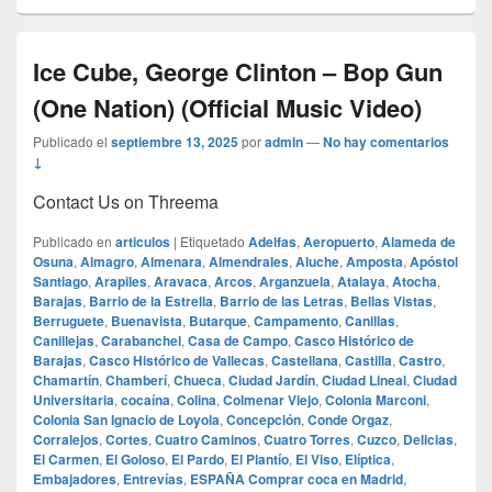
Ice Cube, George Clinton – Bop Gun
(One Nation) (Official Music Video)
Publicado el
septiembre 13, 2025
por
admin
—
No hay comentarios
↓
Contact Us on Threema
Publicado en
articulos
|
Etiquetado
Adelfas
,
Aeropuerto
,
Alameda de
Osuna
,
Almagro
,
Almenara
,
Almendrales
,
Aluche
,
Amposta
,
Apóstol
Santiago
,
Arapiles
,
Aravaca
,
Arcos
,
Arganzuela
,
Atalaya
,
Atocha
,
Barajas
,
Barrio de la Estrella
,
Barrio de las Letras
,
Bellas Vistas
,
Berruguete
,
Buenavista
,
Butarque
,
Campamento
,
Canillas
,
Canillejas
,
Carabanchel
,
Casa de Campo
,
Casco Histórico de
Barajas
,
Casco Histórico de Vallecas
,
Castellana
,
Castilla
,
Castro
,
Chamartín
,
Chamberí
,
Chueca
,
Ciudad Jardín
,
Ciudad Lineal
,
Ciudad
Universitaria
,
cocaína
,
Colina
,
Colmenar Viejo
,
Colonia Marconi
,
Colonia San Ignacio de Loyola
,
Concepción
,
Conde Orgaz
,
Corralejos
,
Cortes
,
Cuatro Caminos
,
Cuatro Torres
,
Cuzco
,
Delicias
,
El Carmen
,
El Goloso
,
El Pardo
,
El Plantío
,
El Viso
,
Elíptica
,
Embajadores
,
Entrevías
,
ESPAÑA Comprar coca en Madrid
,