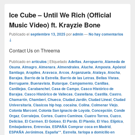
Ice Cube – Until We Rich (Official
Music Video) ft. Krayzie Bone
Publicado el
septiembre 13, 2025
por
admin
—
No hay comentarios
↓
Contact Us on Threema
Publicado en
articulos
|
Etiquetado
Adelfas
,
Aeropuerto
,
Alameda de
Osuna
,
Almagro
,
Almenara
,
Almendrales
,
Aluche
,
Amposta
,
Apóstol
Santiago
,
Arapiles
,
Aravaca
,
Arcos
,
Arganzuela
,
Atalaya
,
Atocha
,
Barajas
,
Barrio de la Estrella
,
Barrio de las Letras
,
Bellas Vistas
,
Berruguete
,
Buenavista
,
Butarque
,
Campamento
,
Canillas
,
Canillejas
,
Carabanchel
,
Casa de Campo
,
Casco Histórico de
Barajas
,
Casco Histórico de Vallecas
,
Castellana
,
Castilla
,
Castro
,
Chamartín
,
Chamberí
,
Chueca
,
Ciudad Jardín
,
Ciudad Lineal
,
Ciudad
Universitaria
,
Clasicos hip hop
,
cocaína
,
Colina
,
Colmenar Viejo
,
Colonia Marconi
,
Colonia San Ignacio de Loyola
,
Concepción
,
Conde
Orgaz
,
Corralejos
,
Cortes
,
Cuatro Caminos
,
Cuatro Torres
,
Cuzco
,
Delicias
,
El Carmen
,
El Goloso
,
El Pardo
,
El Plantío
,
El Viso
,
Elíptica
,
Embajadores
,
Entrevías
,
ESPAÑA Comprar coca en Madrid
,
ESPAÑA Jerónimos
,
España**
,
Estrella
,
farlopa a domicilio en