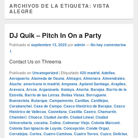
ARCHIVOS DE LA ETIQUETA:
VISTA
ALEGRE
DJ Quik – Pitch In On a Party
Publicado el
septiembre 13, 2025
por
admin
—
No hay comentarios
↓
Contact Us on Threema
Publicado en
Uncategorized
|
Etiquetado
420 madrid
,
Adelfas
,
Aeropuerto
,
Alameda de Osuna
,
Almagro
,
Almenara
,
Almendrales
,
Aluche
,
americans in madrid
,
Amposta
,
Apóstol Santiago
,
Arapiles
,
Aravaca
,
Arcos
,
Arganzuela
,
Atalaya
,
Atocha
,
Barajas
,
Barrio de la
Estrella
,
Barrio de las Letras
,
Bellas Vistas
,
Berruguete
,
Buenavista
,
Butarque
,
Campamento
,
Canillas
,
Canillejas
,
Carabanchel
,
Casa de Campo
,
Casco Histórico de Barajas
,
Casco
Histórico de Vallecas
,
Castellana
,
Castilla
,
Castro
,
Chamartín
,
Chamberí
,
Chueca
,
Ciudad Jardín
,
Ciudad Lineal
,
Ciudad
Universitaria
,
cocaína
,
Colina
,
Colmenar Viejo
,
Colonia Marconi
,
Colonia San Ignacio de Loyola
,
Concepción
,
Conde Orgaz
,
Corralejos
,
Cortes
,
Cuatro Caminos
,
Cuatro Torres
,
Cuzco
,
Delicias
,