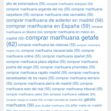
alto de extremadura
(55)
comprar marihuana aranjuez
(54)
comprar marihuana arganda del rey
(55)
comprar marihuana
carpetana
(55)
comprar marihuana club cannabico
(55)
comprar marihuana de exterior en madrid
(58)
comprar marihuana en España
(59)
comprar
comprar marihuana en mano en
marihuana en Madrid
(54)
comprar marihuana getafe
madrid
(55)
(62)
comprar marihuana las retamas
(55)
comprar marihuana
comprar marihuana navacerrada
(55)
comprar
madrid
(53)
marihuana online
(55)
comprar marihuana opañel
(55)
comprar marihuana plaza eliptica
(55)
comprar marihuana
puerta del angel
(55)
comprar marihuana pìramides
(55)
comprar marihuana rapido madrid
(55)
comprar marihuana
sansebastian de los reyes
(55)
comprar marihuana serrano
(55)
comprar marihuana sierra de madrid
(55)
comprar
marihuana soto del real
(55)
comprar marihuana tribunal
(55)
comprar marihuana usera
(54)
comprar marihuana valdeski
(54)
getafe
comprar matuja en madrid
(53)
el mejor cannabis de madrid
(53)
marihuana
(56)
pillar maria en madrid
gran via pillar marihuana
(53)
(54)
pillar marihuana en el retiro
(53)
punto de marihuana online
(53)