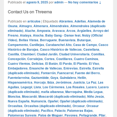
Publicado el
agosto 9, 2025
por
admin
—
No hay comentarios ↓
Contact Us on Threema
Publicado en
articulos
|
Etiquetado
Abrantes
,
Adelfas
,
Alameda de
Osuna
,
Almagro
,
Almenara
,
Almendrales
,
Almendrales (duplicado
eliminado)
,
Aluche
,
Amposta
,
Aravaca
,
Arcos
,
Argüelles
,
Arroyo del
Fresno
,
Atalaya
,
Atocha
,
Baby Gang - Danse feat. Noizy (Official
Video)
,
Bellas Vistas
,
Berruguete
,
Buenavista
,
Butarque
,
Campamento
,
Canillejas
,
Carabanchel Alto
,
Casa de Campo
,
Casco
Histórico de Barajas
,
Casco Histórico de Vallecas
,
Castellana
,
Castilla
,
Chamberí
,
Ciudad Jardín
,
Ciudad Universitaria
,
Comillas
,
Concepción
,
Corralejos
,
Cortes
,
Costillares
,
Cuatro Caminos
,
Cuatro Vientos
,
Delicias
,
El Batán
,
El Pardo
,
El Plantío
,
El Viso
,
Embajadores
,
Ensanche de Vallecas
,
Entrevías
,
Estrella
,
Estrella
(duplicado eliminado)
,
Fontarrón
,
Fuencarral
,
Fuente del Berro
,
Fuentelarreina
,
Gaztambide
,
Goya
,
Guindalera
,
Hellín
,
Hispanoamérica
,
Horcajo
,
Ibiza
,
Jerónimos
,
Justicia
,
La Paz
,
Las
Aguilas
,
Legazpi
,
Lista
,
Los Cármenes
,
Los Rosales
,
Lucero
,
Lucero
(duplicado eliminado)
,
mafia albanesa
,
Marroquina
,
Media Legua
,
Moncloa
,
Moscardó
,
Moscardó (duplicado eliminado)
,
Niño Jesús
,
Nueva España
,
Numancia
,
Opañel
,
Opañel (duplicado eliminado)
,
Orcasitas
,
Orcasitas (duplicado eliminado)
,
Orcasur
,
Orcasur
(duplicado eliminado)
,
Pacífico
,
Palacio
,
Palomeras Bajas
,
Palomeras Sureste
,
Palos de Moguer
,
Pavones
,
Peñagrande
,
Pilar
,