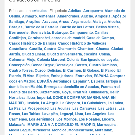
Publicado en
articulos
|
Etiquetado
Adelfas
,
Aeropuerto
,
Alameda de
Osuna
,
Almagro
,
Almenara
,
Almendrales
,
Aluche
,
Amposta
,
Apóstol
Santiago
,
Arapiles
,
Aravaca
,
Arcos
,
Arganzuela
,
Atalaya
,
Atocha
,
Barajas
,
Barrio de la Estrella
,
Barrio de las Letras
,
Bellas Vistas
,
Berruguete
,
Buenavista
,
Butarque
,
Campamento
,
Canillas
,
Canillejas
,
Carabanchel
,
carceles de madrid
,
Casa de Campo
,
Casco Histórico de Barajas
,
Casco Histórico de Vallecas
,
Castellana
,
Castilla
,
Castro
,
Chamartín
,
Chamberí
,
Chueca
,
Ciudad
Jardín
,
Ciudad Lineal
,
Ciudad Universitaria
,
cocaína
,
Colina
,
Colmenar Viejo
,
Colonia Marconi
,
Colonia San Ignacio de Loyola
,
Concepción
,
Conde Orgaz
,
Corralejos
,
Cortes
,
Cuatro Caminos
,
Cuatro Torres
,
Cuzco
,
Delicias
,
El Carmen
,
El Goloso
,
El Pardo
,
El
Plantío
,
El Viso
,
Elíptica
,
Embajadores
,
Entrevías
,
ESPAÑA Comprar
coca en Madrid
,
ESPAÑA Jerónimos
,
España**
,
Estrella
,
farlopa a
domicilio en Madrid. Entregas a domicilio en Acacias
,
Fuencarral
,
Fuente del Berro
,
Gaztambide
,
Goya
,
Gran Vía
,
Guindalera
,
Hellín
,
Hortaleza
,
Ibiza
,
Imperial. DONDE COMPRAR MARIHUANA EN
MADRID
,
Justicia
,
La Alegría
,
La Chopera
,
La Guindalera
,
La Latina
,
La Paz
,
La Prosperidad
,
Las Aguilas
,
Las Cárcavas
,
Las Letras
,
Las
Rosas
,
Las Tablas
,
Lavapiés
,
Legazpi
,
Lista
,
Los Angeles
,
Los
Cármenes
,
Los Jerónimos
,
Los Molinos
,
Los Rosales
,
Lucero
,
Malasaña
,
MARIHUANA A DOMICILIO EN MADRID
,
Marroquina
,
Media Legua
,
Mirasierra
,
Moncloa
,
Montecarmelo
,
Moratalaz
,