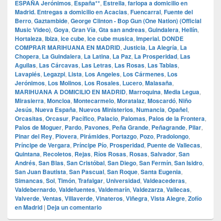
ESPAÑA Jerónimos
,
España**
,
Estrella
,
farlopa a domicilio en
Madrid. Entregas a domicilio en Acacias
,
Fuencarral
,
Fuente del
Berro
,
Gaztambide
,
George Clinton - Bop Gun (One Nation) (Official
Music Video)
,
Goya
,
Gran Vía
,
Gta san andreas
,
Guindalera
,
Hellín
,
Hortaleza
,
Ibiza
,
ice cube
,
Ice cube musica
,
Imperial. DONDE
COMPRAR MARIHUANA EN MADRID
,
Justicia
,
La Alegría
,
La
Chopera
,
La Guindalera
,
La Latina
,
La Paz
,
La Prosperidad
,
Las
Aguilas
,
Las Cárcavas
,
Las Letras
,
Las Rosas
,
Las Tablas
,
Lavapiés
,
Legazpi
,
Lista
,
Los Angeles
,
Los Cármenes
,
Los
Jerónimos
,
Los Molinos
,
Los Rosales
,
Lucero
,
Malasaña
,
MARIHUANA A DOMICILIO EN MADRID
,
Marroquina
,
Media Legua
,
Mirasierra
,
Moncloa
,
Montecarmelo
,
Moratalaz
,
Moscardó
,
Niño
Jesús
,
Nueva España
,
Nuevos Ministerios
,
Numancia
,
Opañel
,
Orcasitas
,
Orcasur
,
Pacífico
,
Palacio
,
Palomas
,
Palos de la Frontera
,
Palos de Moguer
,
Pardo
,
Pavones
,
Peña Grande
,
Peñagrande
,
Pilar
,
Pinar del Rey
,
Piovera
,
Pirámides
,
Portazgo
,
Pozo
,
Pradolongo
,
Príncipe de Vergara
,
Príncipe Pío
,
Prosperidad
,
Puente de Vallecas
,
Quintana
,
Recoletos
,
Rejas
,
Ríos Rosas
,
Rosas
,
Salvador
,
San
Andrés
,
San Blas
,
San Cristóbal
,
San Diego
,
San Fermín
,
San Isidro
,
San Juan Bautista
,
San Pascual
,
San Roque
,
Santa Eugenia
,
Simancas
,
Sol
,
Timón
,
Trafalgar
,
Universidad
,
Valdeacederas
,
Valdebernardo
,
Valdefuentes
,
Valdemarín
,
Valdezarza
,
Vallecas
,
Valverde
,
Ventas
,
Villaverde
,
Vinateros
,
Viñegra
,
Vista Alegre
,
Zofío
en Madrid
|
Deja un comentario