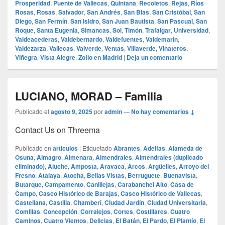
Prosperidad
,
Puente de Vallecas
,
Quintana
,
Recoletos
,
Rejas
,
Ríos
Rosas
,
Rosas
,
Salvador
,
San Andrés
,
San Blas
,
San Cristóbal
,
San
Diego
,
San Fermín
,
San Isidro
,
San Juan Bautista
,
San Pascual
,
San
Roque
,
Santa Eugenia
,
Simancas
,
Sol
,
Timón
,
Trafalgar
,
Universidad
,
Valdeacederas
,
Valdebernardo
,
Valdefuentes
,
Valdemarín
,
Valdezarza
,
Vallecas
,
Valverde
,
Ventas
,
Villaverde
,
Vinateros
,
Viñegra
,
Vista Alegre
,
Zofío en Madrid
|
Deja un comentario
LUCIANO, MORAD – Familia
Publicado el
agosto 9, 2025
por
admin
—
No hay comentarios ↓
Contact Us on Threema
Publicado en
articulos
|
Etiquetado
Abrantes
,
Adelfas
,
Alameda de
Osuna
,
Almagro
,
Almenara
,
Almendrales
,
Almendrales (duplicado
eliminado)
,
Aluche
,
Amposta
,
Aravaca
,
Arcos
,
Argüelles
,
Arroyo del
Fresno
,
Atalaya
,
Atocha
,
Bellas Vistas
,
Berruguete
,
Buenavista
,
Butarque
,
Campamento
,
Canillejas
,
Carabanchel Alto
,
Casa de
Campo
,
Casco Histórico de Barajas
,
Casco Histórico de Vallecas
,
Castellana
,
Castilla
,
Chamberí
,
Ciudad Jardín
,
Ciudad Universitaria
,
Comillas
,
Concepción
,
Corralejos
,
Cortes
,
Costillares
,
Cuatro
Caminos
,
Cuatro Vientos
,
Delicias
,
El Batán
,
El Pardo
,
El Plantío
,
El