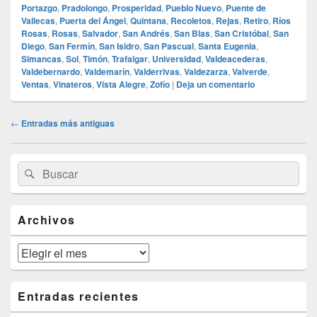
Portazgo
,
Pradolongo
,
Prosperidad
,
Pueblo Nuevo
,
Puente de
Vallecas
,
Puerta del Ángel
,
Quintana
,
Recoletos
,
Rejas
,
Retiro
,
Ríos
Rosas
,
Rosas
,
Salvador
,
San Andrés
,
San Blas
,
San Cristóbal
,
San
Diego
,
San Fermín
,
San Isidro
,
San Pascual
,
Santa Eugenia
,
Simancas
,
Sol
,
Timón
,
Trafalgar
,
Universidad
,
Valdeacederas
,
Valdebernardo
,
Valdemarín
,
Valderrivas
,
Valdezarza
,
Valverde
,
Ventas
,
Vinateros
,
Vista Alegre
,
Zofío
|
Deja un comentario
Navegación
←
Entradas más antiguas
de
entradas
El
Buscar
Buscar
área
por:
de
widget
barra
Archivos
lateral
primaria
Archivos
Entradas recientes