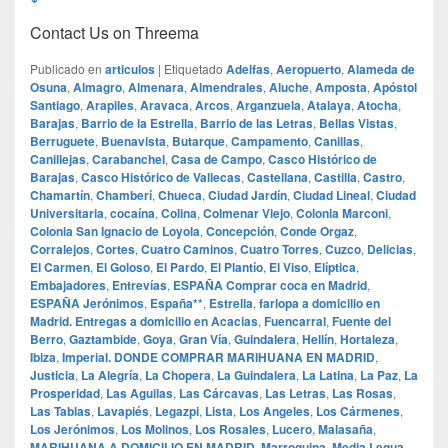
Contact Us on Threema
Publicado en
articulos
|
Etiquetado
Adelfas
,
Aeropuerto
,
Alameda de
Osuna
,
Almagro
,
Almenara
,
Almendrales
,
Aluche
,
Amposta
,
Apóstol
Santiago
,
Arapiles
,
Aravaca
,
Arcos
,
Arganzuela
,
Atalaya
,
Atocha
,
Barajas
,
Barrio de la Estrella
,
Barrio de las Letras
,
Bellas Vistas
,
Berruguete
,
Buenavista
,
Butarque
,
Campamento
,
Canillas
,
Canillejas
,
Carabanchel
,
Casa de Campo
,
Casco Histórico de
Barajas
,
Casco Histórico de Vallecas
,
Castellana
,
Castilla
,
Castro
,
Chamartín
,
Chamberí
,
Chueca
,
Ciudad Jardín
,
Ciudad Lineal
,
Ciudad
Universitaria
,
cocaína
,
Colina
,
Colmenar Viejo
,
Colonia Marconi
,
Colonia San Ignacio de Loyola
,
Concepción
,
Conde Orgaz
,
Corralejos
,
Cortes
,
Cuatro Caminos
,
Cuatro Torres
,
Cuzco
,
Delicias
,
El Carmen
,
El Goloso
,
El Pardo
,
El Plantío
,
El Viso
,
Elíptica
,
Embajadores
,
Entrevías
,
ESPAÑA Comprar coca en Madrid
,
ESPAÑA Jerónimos
,
España**
,
Estrella
,
farlopa a domicilio en
Madrid. Entregas a domicilio en Acacias
,
Fuencarral
,
Fuente del
Berro
,
Gaztambide
,
Goya
,
Gran Vía
,
Guindalera
,
Hellín
,
Hortaleza
,
Ibiza
,
Imperial. DONDE COMPRAR MARIHUANA EN MADRID
,
Justicia
,
La Alegría
,
La Chopera
,
La Guindalera
,
La Latina
,
La Paz
,
La
Prosperidad
,
Las Aguilas
,
Las Cárcavas
,
Las Letras
,
Las Rosas
,
Las Tablas
,
Lavapiés
,
Legazpi
,
Lista
,
Los Angeles
,
Los Cármenes
,
Los Jerónimos
,
Los Molinos
,
Los Rosales
,
Lucero
,
Malasaña
,
MARIHUANA A DOMICILIO EN MADRID
,
Marroquina
,
Media Legua
,