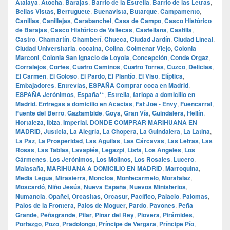
Atalaya
,
Atocha
,
Barajas
,
Barrio de la Estrella
,
Barrio de las Letras
,
Bellas Vistas
,
Berruguete
,
Buenavista
,
Butarque
,
Campamento
,
Canillas
,
Canillejas
,
Carabanchel
,
Casa de Campo
,
Casco Histórico
de Barajas
,
Casco Histórico de Vallecas
,
Castellana
,
Castilla
,
Castro
,
Chamartín
,
Chamberí
,
Chueca
,
Ciudad Jardín
,
Ciudad Lineal
,
Ciudad Universitaria
,
cocaína
,
Colina
,
Colmenar Viejo
,
Colonia
Marconi
,
Colonia San Ignacio de Loyola
,
Concepción
,
Conde Orgaz
,
Corralejos
,
Cortes
,
Cuatro Caminos
,
Cuatro Torres
,
Cuzco
,
Delicias
,
El Carmen
,
El Goloso
,
El Pardo
,
El Plantío
,
El Viso
,
Elíptica
,
Embajadores
,
Entrevías
,
ESPAÑA Comprar coca en Madrid
,
ESPAÑA Jerónimos
,
España**
,
Estrella
,
farlopa a domicilio en
Madrid. Entregas a domicilio en Acacias
,
Fat Joe - Envy
,
Fuencarral
,
Fuente del Berro
,
Gaztambide
,
Goya
,
Gran Vía
,
Guindalera
,
Hellín
,
Hortaleza
,
Ibiza
,
Imperial. DONDE COMPRAR MARIHUANA EN
MADRID
,
Justicia
,
La Alegría
,
La Chopera
,
La Guindalera
,
La Latina
,
La Paz
,
La Prosperidad
,
Las Aguilas
,
Las Cárcavas
,
Las Letras
,
Las
Rosas
,
Las Tablas
,
Lavapiés
,
Legazpi
,
Lista
,
Los Angeles
,
Los
Cármenes
,
Los Jerónimos
,
Los Molinos
,
Los Rosales
,
Lucero
,
Malasaña
,
MARIHUANA A DOMICILIO EN MADRID
,
Marroquina
,
Media Legua
,
Mirasierra
,
Moncloa
,
Montecarmelo
,
Moratalaz
,
Moscardó
,
Niño Jesús
,
Nueva España
,
Nuevos Ministerios
,
Numancia
,
Opañel
,
Orcasitas
,
Orcasur
,
Pacífico
,
Palacio
,
Palomas
,
Palos de la Frontera
,
Palos de Moguer
,
Pardo
,
Pavones
,
Peña
Grande
,
Peñagrande
,
Pilar
,
Pinar del Rey
,
Piovera
,
Pirámides
,
Portazgo
,
Pozo
,
Pradolongo
,
Príncipe de Vergara
,
Príncipe Pío
,