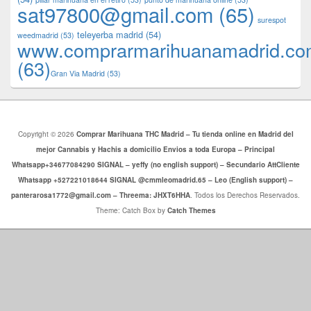
sat97800@gmail.com
(65)
surespot
teleyerba madrid
(54)
weedmadrid
(53)
www.comprarmarihuanamadrid.c
(63)
​​Gran Via Madrid
(53)
Copyright © 2026
Comprar Marihuana THC Madrid – Tu tienda online en Madrid del
mejor Cannabis y Hachis a domicilio Envios a toda Europa – Principal
Whatsapp+34677084290 SIGNAL – yeffy (no english support) – Secundario AttCliente
Whatsapp +527221018644 SIGNAL @cmmleomadrid.65 – Leo (English support) –
panterarosa1772@gmail.com – Threema: JHXT6HHA
. Todos los Derechos Reservados.
Theme: Catch Box by
Catch Themes