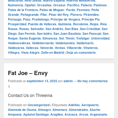
Moscardó
,
Niño Jesús
,
Nueva España
,
Nuevos Ministerios
,
Numancia
,
Opañel
,
Orcasitas
,
Orcasur
,
Pacífico
,
Palacio
,
Palomas
,
Palos de la Frontera
,
Palos de Moguer
,
Pardo
,
Pavones
,
Peña
Grande
,
Peñagrande
,
Pilar
,
Pinar del Rey
,
Piovera
,
Pirámides
,
Portazgo
,
Pozo
,
Pradolongo
,
Príncipe de Vergara
,
Príncipe Pío
,
Prosperidad
,
Puente de Vallecas
,
Quintana
,
Recoletos
,
Rejas
,
Ríos
Rosas
,
Rosas
,
Salvador
,
San Andrés
,
San Blas
,
San Cristóbal
,
San
Diego
,
San Fermín
,
San Isidro
,
San Juan Bautista
,
San Pascual
,
San
Roque
,
Santa Eugenia
,
Simancas
,
Sol
,
Timón
,
Trafalgar
,
Universidad
,
Valdeacederas
,
Valdebernardo
,
Valdefuentes
,
Valdemarín
,
Valdezarza
,
Vallecas
,
Valverde
,
Ventas
,
Villaverde
,
Vinateros
,
Viñegra
,
Vista Alegre
,
Zofío en Madrid
|
Deja un comentario
Fat Joe – Envy
Publicado el
septiembre 13, 2025
por
admin
—
No hay comentarios
↓
Contact Us on Threema
Publicado en
Uncategorized
|
Etiquetado
Adelfas
,
Aeropuerto
,
Alameda de Osuna
,
Almagro
,
Almenara
,
Almendrales
,
Aluche
,
Amposta
,
Apóstol Santiago
,
Arapiles
,
Aravaca
,
Arcos
,
Arganzuela
,