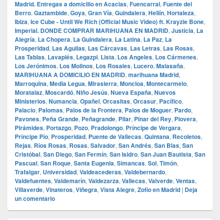
Madrid. Entregas a domicilio en Acacias
,
Fuencarral
,
Fuente del
Berro
,
Gaztambide
,
Goya
,
Gran Vía
,
Guindalera
,
Hellín
,
Hortaleza
,
Ibiza
,
Ice Cube - Until We Rich (Official Music Video) ft. Krayzie Bone
,
Imperial. DONDE COMPRAR MARIHUANA EN MADRID
,
Justicia
,
La
Alegría
,
La Chopera
,
La Guindalera
,
La Latina
,
La Paz
,
La
Prosperidad
,
Las Aguilas
,
Las Cárcavas
,
Las Letras
,
Las Rosas
,
Las Tablas
,
Lavapiés
,
Legazpi
,
Lista
,
Los Angeles
,
Los Cármenes
,
Los Jerónimos
,
Los Molinos
,
Los Rosales
,
Lucero
,
Malasaña
,
MARIHUANA A DOMICILIO EN MADRID
,
marihuana Madrid
,
Marroquina
,
Media Legua
,
Mirasierra
,
Moncloa
,
Montecarmelo
,
Moratalaz
,
Moscardó
,
Niño Jesús
,
Nueva España
,
Nuevos
Ministerios
,
Numancia
,
Opañel
,
Orcasitas
,
Orcasur
,
Pacífico
,
Palacio
,
Palomas
,
Palos de la Frontera
,
Palos de Moguer
,
Pardo
,
Pavones
,
Peña Grande
,
Peñagrande
,
Pilar
,
Pinar del Rey
,
Piovera
,
Pirámides
,
Portazgo
,
Pozo
,
Pradolongo
,
Príncipe de Vergara
,
Príncipe Pío
,
Prosperidad
,
Puente de Vallecas
,
Quintana
,
Recoletos
,
Rejas
,
Ríos Rosas
,
Rosas
,
Salvador
,
San Andrés
,
San Blas
,
San
Cristóbal
,
San Diego
,
San Fermín
,
San Isidro
,
San Juan Bautista
,
San
Pascual
,
San Roque
,
Santa Eugenia
,
Simancas
,
Sol
,
Timón
,
Trafalgar
,
Universidad
,
Valdeacederas
,
Valdebernardo
,
Valdefuentes
,
Valdemarín
,
Valdezarza
,
Vallecas
,
Valverde
,
Ventas
,
Villaverde
,
Vinateros
,
Viñegra
,
Vista Alegre
,
Zofío en Madrid
|
Deja
un comentario