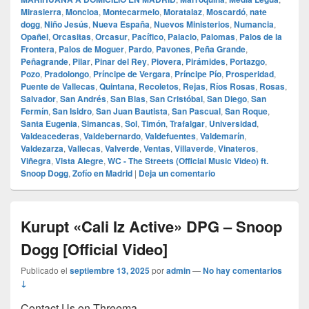
Mirasierra
,
Moncloa
,
Montecarmelo
,
Moratalaz
,
Moscardó
,
nate
dogg
,
Niño Jesús
,
Nueva España
,
Nuevos Ministerios
,
Numancia
,
Opañel
,
Orcasitas
,
Orcasur
,
Pacífico
,
Palacio
,
Palomas
,
Palos de la
Frontera
,
Palos de Moguer
,
Pardo
,
Pavones
,
Peña Grande
,
Peñagrande
,
Pilar
,
Pinar del Rey
,
Piovera
,
Pirámides
,
Portazgo
,
Pozo
,
Pradolongo
,
Príncipe de Vergara
,
Príncipe Pío
,
Prosperidad
,
Puente de Vallecas
,
Quintana
,
Recoletos
,
Rejas
,
Ríos Rosas
,
Rosas
,
Salvador
,
San Andrés
,
San Blas
,
San Cristóbal
,
San Diego
,
San
Fermín
,
San Isidro
,
San Juan Bautista
,
San Pascual
,
San Roque
,
Santa Eugenia
,
Simancas
,
Sol
,
Timón
,
Trafalgar
,
Universidad
,
Valdeacederas
,
Valdebernardo
,
Valdefuentes
,
Valdemarín
,
Valdezarza
,
Vallecas
,
Valverde
,
Ventas
,
Villaverde
,
Vinateros
,
Viñegra
,
Vista Alegre
,
WC - The Streets (Official Music Video) ft.
Snoop Dogg
,
Zofío en Madrid
|
Deja un comentario
Kurupt «Cali Iz Active» DPG – Snoop
Dogg [Official Video]
Publicado el
septiembre 13, 2025
por
admin
—
No hay comentarios
↓
Contact Us on Threema