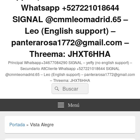
Whatsapp +527221018644
SIGNAL @cmmleomadrid.65 –
Leo (English support) –
panterarosa1772@gmail.com –
Threema: JHXT6HHA
Principal Whatsapp+34677084290 SIGNAL – yeffy (no english support) –
Secundario AttCliente Whatsapp +527221018644 SIGNAL
@cmmleomadrid.65 – Leo (English support) – panterarosa1772@gmail.com
– Threema: JHXT6HHA
Buscar
Buscar
por:
Menú
Portada
»
Vista Alegre