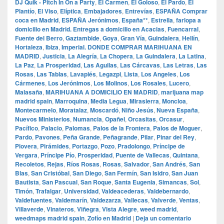
DJ Quik - Pitch In On a Party
,
El Carmen
,
El Goloso
,
El Pardo
,
El
Plantío
,
El Viso
,
Elíptica
,
Embajadores
,
Entrevías
,
ESPAÑA Comprar
coca en Madrid
,
ESPAÑA Jerónimos
,
España**
,
Estrella
,
farlopa a
domicilio en Madrid. Entregas a domicilio en Acacias
,
Fuencarral
,
Fuente del Berro
,
Gaztambide
,
Goya
,
Gran Vía
,
Guindalera
,
Hellín
,
Hortaleza
,
Ibiza
,
Imperial. DONDE COMPRAR MARIHUANA EN
MADRID
,
Justicia
,
La Alegría
,
La Chopera
,
La Guindalera
,
La Latina
,
La Paz
,
La Prosperidad
,
Las Aguilas
,
Las Cárcavas
,
Las Letras
,
Las
Rosas
,
Las Tablas
,
Lavapiés
,
Legazpi
,
Lista
,
Los Angeles
,
Los
Cármenes
,
Los Jerónimos
,
Los Molinos
,
Los Rosales
,
Lucero
,
Malasaña
,
MARIHUANA A DOMICILIO EN MADRID
,
marijuana map
madrid spain
,
Marroquina
,
Media Legua
,
Mirasierra
,
Moncloa
,
Montecarmelo
,
Moratalaz
,
Moscardó
,
Niño Jesús
,
Nueva España
,
Nuevos Ministerios
,
Numancia
,
Opañel
,
Orcasitas
,
Orcasur
,
Pacífico
,
Palacio
,
Palomas
,
Palos de la Frontera
,
Palos de Moguer
,
Pardo
,
Pavones
,
Peña Grande
,
Peñagrande
,
Pilar
,
Pinar del Rey
,
Piovera
,
Pirámides
,
Portazgo
,
Pozo
,
Pradolongo
,
Príncipe de
Vergara
,
Príncipe Pío
,
Prosperidad
,
Puente de Vallecas
,
Quintana
,
Recoletos
,
Rejas
,
Ríos Rosas
,
Rosas
,
Salvador
,
San Andrés
,
San
Blas
,
San Cristóbal
,
San Diego
,
San Fermín
,
San Isidro
,
San Juan
Bautista
,
San Pascual
,
San Roque
,
Santa Eugenia
,
Simancas
,
Sol
,
Timón
,
Trafalgar
,
Universidad
,
Valdeacederas
,
Valdebernardo
,
Valdefuentes
,
Valdemarín
,
Valdezarza
,
Vallecas
,
Valverde
,
Ventas
,
Villaverde
,
Vinateros
,
Viñegra
,
Vista Alegre
,
weed madrid
,
weedmaps madrid spain
,
Zofío en Madrid
|
Deja un comentario