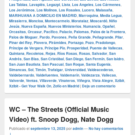
Las Tablas
,
Lavapiés
,
Legazpi
,
Lista
,
Los Angeles
,
Los Cármenes
,
Los Jerónimos
,
Los Molinos
,
Los Rosales
,
Lucero
,
Malasaña
,
MARIHUANA A DOMICILIO EN MADRID
,
Marroquina
,
Media Legua
,
Mirasierra
,
Moncloa
,
Montecarmelo
,
Moratalaz
,
Moscardó
,
Niño
Jesús
,
Nueva España
,
Nuevos Ministerios
,
Numancia
,
Opañel
,
Orcasitas
,
Orcasur
,
Pacífico
,
Palacio
,
Palomas
,
Palos de la Frontera
,
Palos de Moguer
,
Pardo
,
Pavones
,
Peña Grande
,
Peñagrande
,
Pilar
,
Pinar del Rey
,
Piovera
,
Pirámides
,
Portazgo
,
Pozo
,
Pradolongo
,
Príncipe de Vergara
,
Príncipe Pío
,
Prosperidad
,
Puente de Vallecas
,
Quintana
,
Recoletos
,
Rejas
,
Ríos Rosas
,
Rosas
,
Salvador
,
San
Andrés
,
San Blas
,
San Cristóbal
,
San Diego
,
San Fermín
,
San Isidro
,
San Juan Bautista
,
San Pascual
,
San Roque
,
Santa Eugenia
,
Simancas
,
Sol
,
Timón
,
Trafalgar
,
Universidad
,
Valdeacederas
,
Valdebernardo
,
Valdefuentes
,
Valdemarín
,
Valdezarza
,
Vallecas
,
Valverde
,
Ventas
,
Villaverde
,
Vinateros
,
Viñegra
,
Vista Alegre
,
Xzibit
,
Xzibit - Get Your Walk On
,
Zofío en Madrid
|
Deja un comentario
WC – The Streets (Official Music
Video) ft. Snoop Dogg, Nate Dogg
Publicado el
septiembre 13, 2025
por
admin
—
No hay comentarios
↓