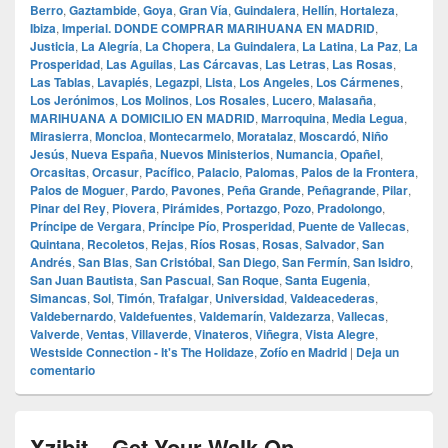
Berro
,
Gaztambide
,
Goya
,
Gran Vía
,
Guindalera
,
Hellín
,
Hortaleza
,
Ibiza
,
Imperial. DONDE COMPRAR MARIHUANA EN MADRID
,
Justicia
,
La Alegría
,
La Chopera
,
La Guindalera
,
La Latina
,
La Paz
,
La
Prosperidad
,
Las Aguilas
,
Las Cárcavas
,
Las Letras
,
Las Rosas
,
Las Tablas
,
Lavapiés
,
Legazpi
,
Lista
,
Los Angeles
,
Los Cármenes
,
Los Jerónimos
,
Los Molinos
,
Los Rosales
,
Lucero
,
Malasaña
,
MARIHUANA A DOMICILIO EN MADRID
,
Marroquina
,
Media Legua
,
Mirasierra
,
Moncloa
,
Montecarmelo
,
Moratalaz
,
Moscardó
,
Niño
Jesús
,
Nueva España
,
Nuevos Ministerios
,
Numancia
,
Opañel
,
Orcasitas
,
Orcasur
,
Pacífico
,
Palacio
,
Palomas
,
Palos de la Frontera
,
Palos de Moguer
,
Pardo
,
Pavones
,
Peña Grande
,
Peñagrande
,
Pilar
,
Pinar del Rey
,
Piovera
,
Pirámides
,
Portazgo
,
Pozo
,
Pradolongo
,
Príncipe de Vergara
,
Príncipe Pío
,
Prosperidad
,
Puente de Vallecas
,
Quintana
,
Recoletos
,
Rejas
,
Ríos Rosas
,
Rosas
,
Salvador
,
San
Andrés
,
San Blas
,
San Cristóbal
,
San Diego
,
San Fermín
,
San Isidro
,
San Juan Bautista
,
San Pascual
,
San Roque
,
Santa Eugenia
,
Simancas
,
Sol
,
Timón
,
Trafalgar
,
Universidad
,
Valdeacederas
,
Valdebernardo
,
Valdefuentes
,
Valdemarín
,
Valdezarza
,
Vallecas
,
Valverde
,
Ventas
,
Villaverde
,
Vinateros
,
Viñegra
,
Vista Alegre
,
Westside Connection - It's The Holidaze
,
Zofío en Madrid
|
Deja un
comentario
Xzibit – Get Your Walk On