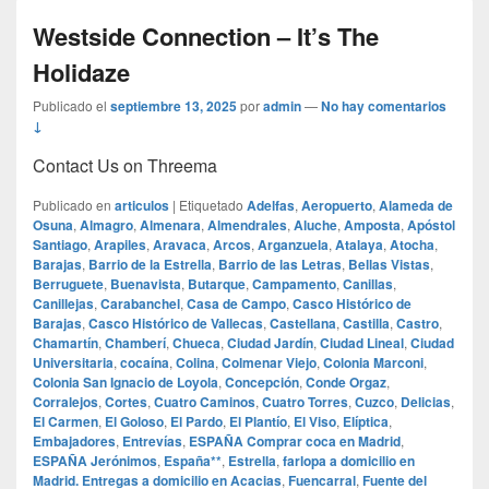
Westside Connection – It’s The
Holidaze
Publicado el
septiembre 13, 2025
por
admin
—
No hay comentarios
↓
Contact Us on Threema
Publicado en
articulos
|
Etiquetado
Adelfas
,
Aeropuerto
,
Alameda de
Osuna
,
Almagro
,
Almenara
,
Almendrales
,
Aluche
,
Amposta
,
Apóstol
Santiago
,
Arapiles
,
Aravaca
,
Arcos
,
Arganzuela
,
Atalaya
,
Atocha
,
Barajas
,
Barrio de la Estrella
,
Barrio de las Letras
,
Bellas Vistas
,
Berruguete
,
Buenavista
,
Butarque
,
Campamento
,
Canillas
,
Canillejas
,
Carabanchel
,
Casa de Campo
,
Casco Histórico de
Barajas
,
Casco Histórico de Vallecas
,
Castellana
,
Castilla
,
Castro
,
Chamartín
,
Chamberí
,
Chueca
,
Ciudad Jardín
,
Ciudad Lineal
,
Ciudad
Universitaria
,
cocaína
,
Colina
,
Colmenar Viejo
,
Colonia Marconi
,
Colonia San Ignacio de Loyola
,
Concepción
,
Conde Orgaz
,
Corralejos
,
Cortes
,
Cuatro Caminos
,
Cuatro Torres
,
Cuzco
,
Delicias
,
El Carmen
,
El Goloso
,
El Pardo
,
El Plantío
,
El Viso
,
Elíptica
,
Embajadores
,
Entrevías
,
ESPAÑA Comprar coca en Madrid
,
ESPAÑA Jerónimos
,
España**
,
Estrella
,
farlopa a domicilio en
Madrid. Entregas a domicilio en Acacias
,
Fuencarral
,
Fuente del