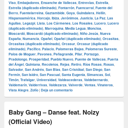
Viso
,
Embajadores
,
Ensanche de Vallecas
,
Entrevías
,
Estrella
,
Estrella (duplicado eliminado)
,
Fontarrón
,
Fuencarral
,
Fuente del
Berro
,
Fuentelarreina
,
Gaztambide
,
Goya
,
Guindalera
,
Hellín
,
Hispanoamérica
,
Horcajo
,
Ibiza
,
Jerónimos
,
Justicia
,
La Paz
,
Las
Aguilas
,
Legazpi
,
Lista
,
Los Cármenes
,
Los Rosales
,
Lucero
,
Lucero
(duplicado eliminado)
,
Marroquina
,
Media Legua
,
Moncloa
,
Moscardó
,
Moscardó (duplicado eliminado)
,
Niño Jesús
,
Nueva
España
,
Numancia
,
Opañel
,
Opañel (duplicado eliminado)
,
Orcasitas
,
Orcasitas (duplicado eliminado)
,
Orcasur
,
Orcasur (duplicado
eliminado)
,
Pacífico
,
Palacio
,
Palomeras Bajas
,
Palomeras Sureste
,
Palos de Moguer
,
Pavones
,
Peñagrande
,
Pilar
,
Portazgo
,
Pradolongo
,
Prosperidad
,
Pueblo Nuevo
,
Puente de Vallecas
,
Puerta
del Ángel
,
Quintana
,
Recoletos
,
Rejas
,
Retiro
,
Ríos Rosas
,
Rosas
,
Salvador
,
San Andrés
,
San Blas
,
San Cristóbal
,
San Diego
,
San
Fermín
,
San Isidro
,
San Pascual
,
Santa Eugenia
,
Simancas
,
Sol
,
Timón
,
Trafalgar
,
Universidad
,
Valdeacederas
,
Valdebernardo
,
Valdemarín
,
Valderrivas
,
Valdezarza
,
Valverde
,
Ventas
,
Vinateros
,
Vista Alegre
,
Zofío
|
Deja un comentario
Baby Gang – Danse feat. Noizy
(Official Video)