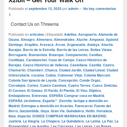
Publicado el
septiembre 13, 2025
por
admin
—
No hay comentarios
↓
Contact Us on Threema
Publicado en
articulos
|
Etiquetado
Adelfas
,
Aeropuerto
,
Alameda de
Osuna
,
Almagro
,
Almenara
,
Almendrales
,
Aluche
,
Amposta
,
Apóstol
Santiago
,
Arapiles
,
Aravaca
,
Arcos
,
Arganzuela
,
Atalaya
,
Atocha
,
Barajas
,
Barrio de la Estrella
,
Barrio de las Letras
,
Bellas Vistas
,
Berruguete
,
Buenavista
,
Butarque
,
Campamento
,
Canillas
,
Canillejas
,
Carabanchel
,
Casa de Campo
,
Casco Histórico de
Barajas
,
Casco Histórico de Vallecas
,
Castellana
,
Castilla
,
Castro
,
Chamartín
,
Chamberí
,
Chueca
,
Ciudad Jardín
,
Ciudad Lineal
,
Ciudad
Universitaria
,
cocaína
,
Colina
,
Colmenar Viejo
,
Colonia Marconi
,
Colonia San Ignacio de Loyola
,
Concepción
,
Conde Orgaz
,
Corralejos
,
Cortes
,
Cuatro Caminos
,
Cuatro Torres
,
Cuzco
,
Delicias
,
El Carmen
,
El Goloso
,
El Pardo
,
El Plantío
,
El Viso
,
Elíptica
,
Embajadores
,
Entrevías
,
ESPAÑA Comprar coca en Madrid
,
ESPAÑA Jerónimos
,
España**
,
Estrella
,
farlopa a domicilio en
Madrid. Entregas a domicilio en Acacias
,
Fuencarral
,
Fuente del
Berro
,
Gaztambide
,
Goya
,
Gran Vía
,
Guindalera
,
Hellín
,
Hortaleza
,
Ibiza
,
Imperial. DONDE COMPRAR MARIHUANA EN MADRID
,
Justicia
,
La Alegría
,
La Chopera
,
La Guindalera
,
La Latina
,
La Paz
,
La
Prosperidad
,
Las Aguilas
,
Las Cárcavas
,
Las Letras
,
Las Rosas
,