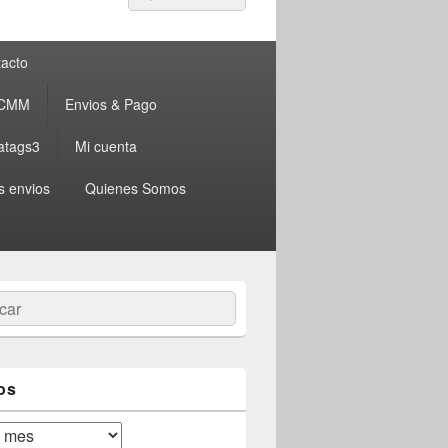
por:
acto
 CMM
Envios & Pago
atags3
Mi cuenta
s envios
Quienes Somos
ar
os