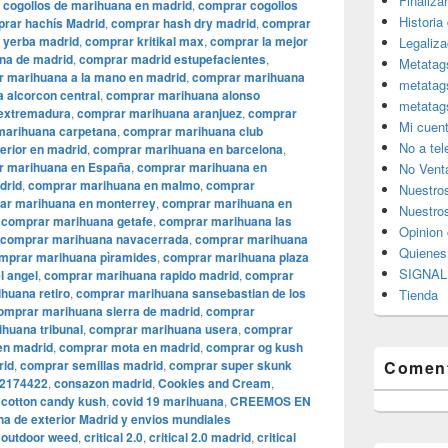
Finaliza
 cogollos de marihuana en madrid
,
comprar cogollos
Historia
rar hachís Madrid
,
comprar hash dry madrid
,
comprar
e yerba madrid
,
comprar kritikal max
,
comprar la mejor
Legaliza
na de madrid
,
comprar madrid estupefacientes
,
Metatag
 marihuana a la mano en madrid
,
comprar marihuana
metatag
 alcorcon central
,
comprar marihuana alonso
metatag
 extremadura
,
comprar marihuana aranjuez
,
comprar
Mi cuen
marihuana carpetana
,
comprar marihuana club
No a te
erior en madrid
,
comprar marihuana en barcelona
,
r marihuana en España
,
comprar marihuana en
No Vent
drid
,
comprar marihuana en malmo
,
comprar
Nuestro
ar marihuana en monterrey
,
comprar marihuana en
Nuestros
,
comprar marihuana getafe
,
comprar marihuana las
Opinion 
comprar marihuana navacerrada
,
comprar marihuana
Quiene
mprar marihuana pìramides
,
comprar marihuana plaza
SIGNAL 
l angel
,
comprar marihuana rapido madrid
,
comprar
huana retiro
,
comprar marihuana sansebastian de los
Tienda
omprar marihuana sierra de madrid
,
comprar
huana tribunal
,
comprar marihuana usera
,
comprar
en madrid
,
comprar mota en madrid
,
comprar og kush
rid
,
comprar semillas madrid
,
comprar super skunk
Coment
02174422
,
consazon madrid
,
Cookies and Cream
,
,
cotton candy kush
,
covid 19 marihuana
,
CREEMOS EN
 de exterior Madrid y envios mundiales
 outdoor weed
,
critical 2.0
,
critical 2.0 madrid
,
critical