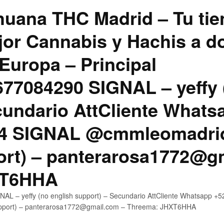
uana THC Madrid – Tu tie
jor Cannabis y Hachis a do
Europa – Principal
7084290 SIGNAL – yeffy 
cundario AttCliente Whats
4 SIGNAL @cmmleomadrid
ort) – panterarosa1772@g
XT6HHA
AL – yeffy (no english support) – Secundario AttCliente Whatsapp
upport) – panterarosa1772@gmail.com – Threema: JHXT6HHA