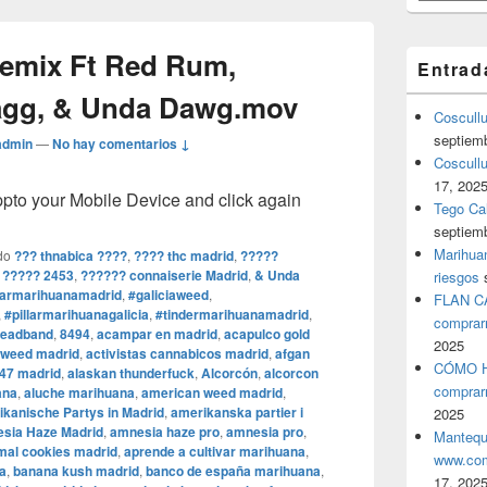
Remix Ft Red Rum,
Entrad
agg, & Unda Dawg.mov
Coscull
septiem
admin
—
No hay comentarios ↓
Coscullu
17, 202
o your Mobile Device and click again
Tego Cal
septiem
Marihuan
do
??? thnabica ????
,
???? thc madrid
,
?????
 ????? 2453
,
?????? connaiserie Madrid
,
& Unda
riesgos
armarihuanamadrid
,
#galiciaweed
,
FLAN C
,
#pillarmarihuanagalicia
,
#tindermarihuanamadrid
,
comprar
headband
,
8494
,
acampar en madrid
,
acapulco gold
2025
 weed madrid
,
activistas cannabicos madrid
,
afgan
CÓMO H
47 madrid
,
alaskan thunderfuck
,
Alcorcón
,
alcorcon
comprar
ana
,
aluche marihuana
,
american weed madrid
,
kanische Partys in Madrid
,
amerikanska partier i
2025
sia Haze Madrid
,
amnesia haze pro
,
amnesia pro
,
Mantequ
mal cookies madrid
,
aprende a cultivar marihuana
,
www.com
a
,
banana kush madrid
,
banco de españa marihuana
,
17, 202