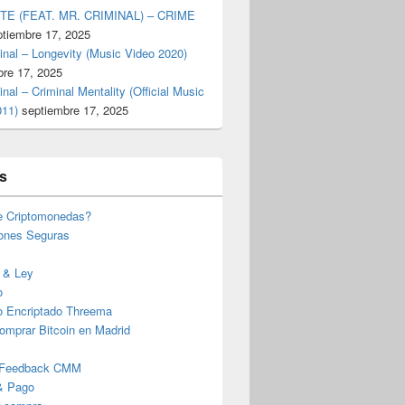
TE (FEAT. MR. CRIMINAL) – CRIME
ptiembre 17, 2025
inal – Longevity (Music Video 2020)
bre 17, 2025
inal – Criminal Mentality (Official Music
011)
septiembre 17, 2025
s
e Criptomonedas?
iones Seguras
 & Ley
o
o Encriptado Threema
omprar Bitcoin en Madrid
 Feedback CMM
& Pago