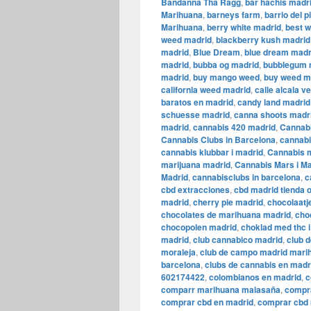
Bandanna Tha Ragg
,
bar hachis madr
Marihuana
,
barneys farm
,
barrio del p
Marihuana
,
berry white madrid
,
best 
weed madrid
,
blackberry kush madrid
madrid
,
Blue Dream
,
blue dream madr
madrid
,
bubba og madrid
,
bubblegum 
madrid
,
buy mango weed
,
buy weed m
california weed madrid
,
calle alcala 
baratos en madrid
,
candy land madrid
schuesse madrid
,
canna shoots madr
madrid
,
cannabis 420 madrid
,
Cannabi
Cannabis Clubs in Barcelona
,
cannabi
cannabis klubbar i madrid
,
Cannabis m
marijuana madrid
,
Cannabis Mars i Ma
Madrid
,
cannabisclubs in barcelona
,
c
cbd extracciones
,
cbd madrid tienda o
madrid
,
cherry pie madrid
,
chocolaatj
chocolates de marihuana madrid
,
cho
chocopolen madrid
,
choklad med thc 
madrid
,
club cannabico madrid
,
club 
moraleja
,
club de campo madrid mari
barcelona
,
clubs de cannabis en madr
602174422
,
colombianos en madrid
,
c
comparr marihuana malasaña
,
compr
comprar cbd en madrid
,
comprar cbd