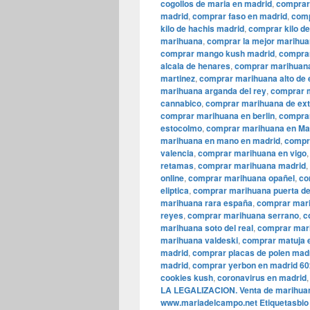
cogollos de maria en madrid
,
comprar
madrid
,
comprar faso en madrid
,
comp
kilo de hachis madrid
,
comprar kilo d
marihuana
,
comprar la mejor marihua
comprar mango kush madrid
,
comprar
alcala de henares
,
comprar marihuana
martinez
,
comprar marihuana alto de
marihuana arganda del rey
,
comprar 
cannabico
,
comprar marihuana de ext
comprar marihuana en berlin
,
compra
estocolmo
,
comprar marihuana en Ma
marihuana en mano en madrid
,
compr
valencia
,
comprar marihuana en vigo
retamas
,
comprar marihuana madrid
,
online
,
comprar marihuana opañel
,
co
eliptica
,
comprar marihuana puerta de
marihuana rara españa
,
comprar mari
reyes
,
comprar marihuana serrano
,
c
marihuana soto del real
,
comprar mari
marihuana valdeski
,
comprar matuja 
madrid
,
comprar placas de polen mad
madrid
,
comprar yerbon en madrid 6
cookies kush
,
coronavirus en madrid
LA LEGALIZACION. Venta de marihuana
www.mariadelcampo.net Etiquetasbio