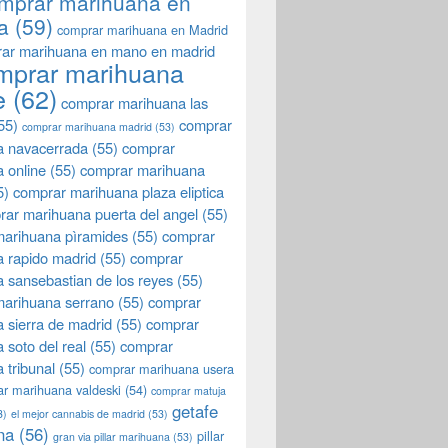
mprar marihuana en
a
(59)
comprar marihuana en Madrid
ar marihuana en mano en madrid
mprar marihuana
e
(62)
comprar marihuana las
55)
comprar
comprar marihuana madrid
(53)
a navacerrada
(55)
comprar
 online
(55)
comprar marihuana
5)
comprar marihuana plaza eliptica
rar marihuana puerta del angel
(55)
arihuana pìramides
(55)
comprar
 rapido madrid
(55)
comprar
 sansebastian de los reyes
(55)
marihuana serrano
(55)
comprar
 sierra de madrid
(55)
comprar
 soto del real
(55)
comprar
 tribunal
(55)
comprar marihuana usera
r marihuana valdeski
(54)
comprar matuja
getafe
3)
el mejor cannabis de madrid
(53)
na
(56)
pillar
gran via pillar marihuana
(53)