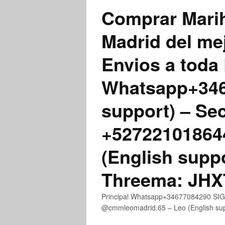
Comprar Marih
Madrid del me
Envios a toda 
Whatsapp+3467
support) – Se
+52722101864
(English supp
Threema: JH
Principal Whatsapp+34677084290 SIGN
@cmmleomadrid.65 – Leo (English s