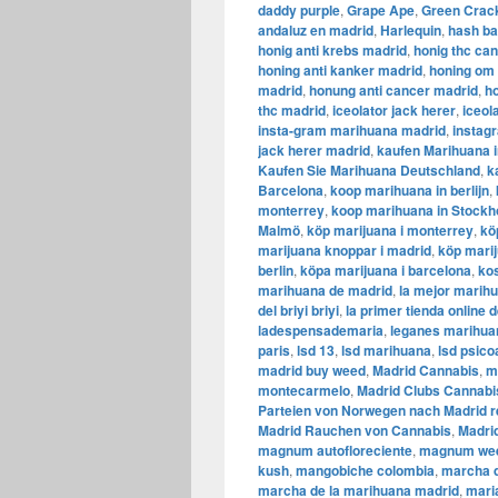
daddy purple
,
Grape Ape
,
Green Crac
andaluz en madrid
,
Harlequin
,
hash ba
honig anti krebs madrid
,
honig thc ca
honing anti kanker madrid
,
honing om 
madrid
,
honung anti cancer madrid
,
ho
thc madrid
,
iceolator jack herer
,
iceol
insta-gram marihuana madrid
,
instag
jack herer madrid
,
kaufen Marihuana i
Kaufen Sie Marihuana Deutschland
,
k
Barcelona
,
koop marihuana in berlijn
,
monterrey
,
koop marihuana in Stock
Malmö
,
köp marijuana i monterrey
,
kö
marijuana knoppar i madrid
,
köp mari
berlin
,
köpa marijuana i barcelona
,
ko
marihuana de madrid
,
la mejor marih
del briyi briyi
,
la primer tienda online
ladespensademaria
,
leganes marihua
paris
,
lsd 13
,
lsd marihuana
,
lsd psico
madrid buy weed
,
Madrid Cannabis
,
m
montecarmelo
,
Madrid Clubs Cannabi
Parteien von Norwegen nach Madrid r
Madrid Rauchen von Cannabis
,
Madri
magnum autofloreciente
,
magnum we
kush
,
mangobiche colombia
,
marcha d
marcha de la marihuana madrid
,
mari