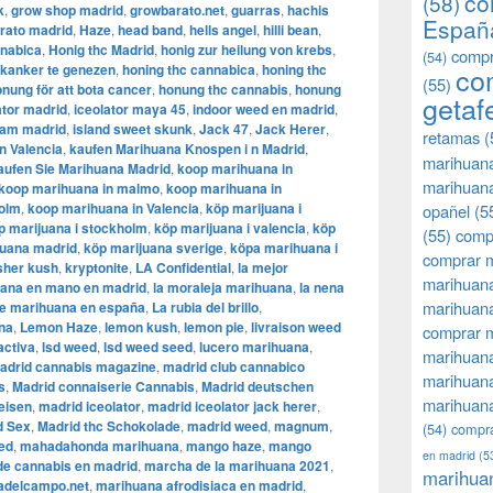
co
(58)
k
,
grow shop madrid
,
growbarato.net
,
guarras
,
hachis
Españ
rato madrid
,
Haze
,
head band
,
hells angel
,
hilli bean
,
nnabica
,
Honig thc Madrid
,
honig zur heilung von krebs
,
compr
(54)
kanker te genezen
,
honing thc cannabica
,
honing thc
co
(55)
nung för att bota cancer
,
honung thc cannabis
,
honung
getaf
ator madrid
,
iceolator maya 45
,
indoor weed en madrid
,
ram madrid
,
island sweet skunk
,
Jack 47
,
Jack Herer
,
retamas
(
n Valencia
,
kaufen Marihuana Knospen i n Madrid
,
marihuan
aufen Sie Marihuana Madrid
,
koop marihuana in
marihuana
koop marihuana in malmo
,
koop marihuana in
holm
,
​​koop marihuana in Valencia
,
köp marijuana i
opañel
(5
p marijuana i stockholm
,
​​köp marijuana i valencia
,
köp
(55)
comp
juana madrid
,
köp marijuana sverige
,
köpa marihuana i
comprar m
sher kush
,
kryptonite
,
LA Confidential
,
la mejor
marihuana
uana en mano en madrid
,
la moraleja marihuana
,
la nena
marihuana
 de marihuana en españa
,
La rubia del brillo
,
na
,
Lemon Haze
,
lemon kush
,
lemon pie
,
livraison weed
comprar 
activa
,
lsd weed
,
lsd weed seed
,
lucero marihuana
,
marihuana
adrid cannabis magazine
,
madrid club cannabico
marihuana
s
,
Madrid connaiserie Cannabis
,
Madrid deutschen
marihuana
eisen
,
madrid iceolator
,
madrid iceolator jack herer
,
d Sex
,
Madrid thc Schokolade
,
madrid weed
,
magnum
,
(54)
compra
ed
,
mahadahonda marihuana
,
mango haze
,
mango
en madrid
(5
e cannabis en madrid
,
marcha de la marihuana 2021
,
marihua
adelcampo.net
,
marihuana afrodisiaca en madrid
,