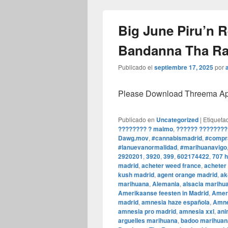
Big June Piru’n 
Bandanna Tha R
Publicado el
septiembre 17, 2025
por
Please Download Threema Appt
Publicado en
Uncategorized
|
Etiqueta
???????? ? malmo
,
?????? ????????
Dawg.mov
,
#cannabismadrid
,
#compr
#lanuevanormalidad
,
#marihuanavigo
2920201
,
3920
,
399
,
602174422
,
707 
madrid
,
acheter weed france
,
acheter
kush madrid
,
agent orange madrid
,
ak
marihuana
,
Alemania
,
alsacia marihu
Amerikaanse feesten in Madrid
,
Ameri
madrid
,
amnesia haze española
,
Amne
amnesia pro madrid
,
amnesia xxl
,
ani
arguelles marihuana
,
badoo marihuan