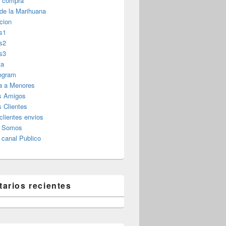
r compra
 de la Marihuana
cion
s1
s2
s3
ta
legram
a a Menores
s Amigos
 Clientes
clientes envios
s Somos
canal Publico
arios recientes