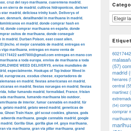
 max
,
cruz del rayo marihuana
,
cuarentena madrid
,
Catego
ia en sierra de madrid
,
cultivos hidroponicos
,
darknet
 star madrid
,
deliciosa trinity kush
,
Deliverys of
Categorías
pan
,
denmark
,
detailhandel in marihuana in madrid
,
dominicanos en madrid
,
donde comprar hash en
rid
,
donde comprar marihuana en españa
,
donde
mprar ositos de marihuana
,
donde conseguir
e in madrid
,
Durban Poison
,
east coast alien
,
Etique
,
El jincho
,
el mejor cannabis de madrid
,
entregas en
 vigo marihuana
,
entregas en mano venta de
60217442
602174422 sat97800@gmail.com entregas en mano con
malasañ
 marihuana a toda europa
,
envios de marihuana a toda
 WORLDWIDE WEED DELIVERYS
,
envios mundiales de
(57)
com
drid
,
especialmente. Hookups of Top Indoor Weed in
madrid
(
id
,
eurogrow.es
,
exodus cheese
,
exportadores de
henares
(
 alemanas en madrid
,
fiestas americanas en madrid
,
central
(5
exicanas en madrid
,
fiestas noruegas en madrid
,
fiestas
orida
,
follar fumando madrid
,
formalidad
,
France
,
frisian
martinez
(
rada marihuana
,
fumando marihuana bio outdoor
,
extremad
amrihuana de interior
,
fumar cannabis en madrid
,
für
compr
(54)
a
,
gelato madrid
,
gelato weed madrid
,
geneticas de
comprar 
na
,
Ghost Train Haze
,
girl scout cookies
,
gitanos
,
gods
e adwords marihuana
,
google cannabis madrid
,
google
marihuana
a madrid
,
Gorilla Glue
,
gorilla glue n4
,
goya marihuana
,
marihua
ran via marihuana
,
gran via pillar marihuana
,
grand