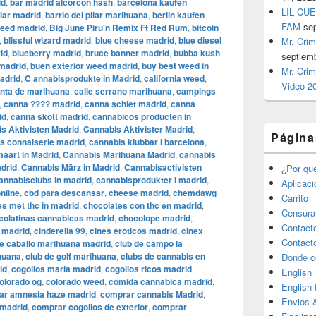
id
,
bar madrid alcorcon hash
,
barcelona kaufen
LIL CUE
ilar madrid
,
barrio del pilar marihuana
,
berlin kaufen
FAM
se
weed madrid
,
Big June Piru'n Remix Ft Red Rum
,
bitcoin
,
blissful wizard madrid
,
blue cheese madrid
,
blue diesel
Mr. Crim
id
,
blueberry madrid
,
bruce banner madrid
,
bubba kush
septiem
madrid
,
buen exterior weed madrid
,
buy best weed in
Mr. Crim
adrid
,
C annabisprodukte in Madrid
,
california weed
,
Video 2
venta de marihuana
,
calle serrano marihuana
,
campings
,
canna ???? madrid
,
canna schiet madrid
,
canna
id
,
canna skott madrid
,
cannabicos producten in
s Aktivisten Madrid
,
Cannabis Aktivister Madrid
,
Página
s connaiserie madrid
,
cannabis klubbar i barcelona
,
aart in Madrid
,
Cannabis Marihuana Madrid
,
cannabis
drid
,
Cannabis März in Madrid
,
Cannabisactivisten
¿Por qu
annabisclubs in madrid
,
cannabisprodukter i madrid
,
Aplicac
nline
,
cbd para descansar
,
cheese madrid
,
chemdawg
Carrito
es met thc in madrid
,
chocolates con thc en madrid
,
Censura
colatinas cannabicas madrid
,
chocolope madrid
,
Contact
i madrid
,
cinderella 99
,
cines eroticos madrid
,
cinex
Contact
de caballo marihuana madrid
,
club de campo la
huana
,
club de golf marihuana
,
clubs de cannabis en
Donde c
id
,
cogollos maria madrid
,
cogollos ricos madrid
English
olorado og
,
colorado weed
,
comida cannabica madrid
,
English
ar amnesia haze madrid
,
comprar cannabis Madrid
,
Envios 
 madrid
,
comprar cogollos de exterior
,
comprar