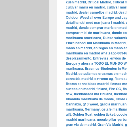
kush madrid
,
Critical Madrid
,
critical
cultivar maria en madrid
,
cultivar mar
madrid
,
dealer camellos madrid
,
death
Outdoor Weed all over Europe and Ja
detaljhandel med marijuana i madrid
,
madrid
,
donde comprar maria en mad
comprar miel de marihuana
,
donde co
marihuana americana
,
Duitse vakanti
Einzelhandel mit Marihuana in Madrid
mano en madrid
,
entregas en mano en
marihuana en madrid whatsapp 0034
desplazamiento
,
Entrevías
,
envios de
Europa y ahora a TODO EL MUNDO
marihuana
,
Erasmus-Studenten in Ma
Madrid
,
estudiantes erasmus en madr
cannabis madrid
,
extreme og
,
fiestas
fiestas cannabicas madrid
,
fiestas m
suecas en madrid
,
finland
,
Fire OG
,
fl
dew
,
fuenlabrada ma rihuana
,
fuenlab
fumando marihuana de monte
,
fumar 
Cannabis
,
g13 weed
,
galicia marihuan
marihuana
,
Germany
,
getafe marihua
gift
,
Golden Goat
,
golden ticket
,
googl
madrid marihuana
,
google pillar yerb
gran via de madrid
,
​​Gran Via Madrid
,
g