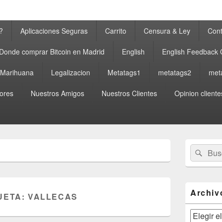
?
Aplicaciones Seguras
Carrito
Censura & Ley
Cont
Donde comprar Bitcoin en Madrid
English
English Feedback
a Marihuana
Legalizacion
Metatags1
metatags2
met
ores
Nuestros Amigos
Nuestros Clientes
Opinion cliente
El
Buscar
Busc
área
por:
de
widget
barra
lateral
Archiv
UETA:
VALLECAS
primaria
Archivos