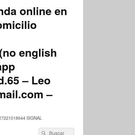
nda online en
micilio
(no english
app
.65 – Leo
mail.com –
 +527221018644 SIGNAL
Buscar
Buscar