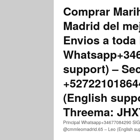
Comprar Marih
Madrid del me
Envios a toda 
Whatsapp+3467
support) – Se
+52722101864
(English supp
Threema: JH
Principal Whatsapp+34677084290 SIGN
@cmmleomadrid.65 – Leo (English s