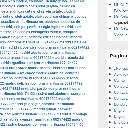
enses en madrid
,
cannabis friendly getafe
,
cannabis
LIL CUE
 alhondiga
,
centro comercial getyafe
,
centro de
FAM
se
 getafe
,
chicas getafe
,
churreia getafe
,
ciudad
ol getafe
,
club getafe
,
club social sanchinarro
,
coches
Mr. Crim
,
cogollos de marihuana torrelodones
,
cogollos de
septiem
 madrid
,
colegio getafe
,
colegio ingles madrid
,
com
,
Mr. Crim
imentos saludables ecologicos madrid
,
comprar
Video 2
concierto getafe
,
comprar extraccion hash madrid
pido
,
comprar marihuana 602174422 madrid alcala de
22 madrid alcobendas
,
comprar marihuana 602174422
602174422 madrid aluche
,
comprar marihuana
Página
,
comprar marihuana 602174422 madrid arganda del
drid arguelles
,
comprar marihuana 602174422
uana 602174422 madrid atocha
,
comprar marihuana
¿Por qu
arihuana 602174422 madrid canillejas
,
comprar
Aplicac
e campo
,
comprar marihuana 602174422 madrid
Carrito
2 madrid delicias
,
comprar marihuana 602174422
Censura
 602174422 madrid el pardo
,
comprar marihuana
Contact
marihuana 602174422 madrid embajadores
,
comprar
Contact
ral
,
comprar marihuana 602174422 madrid
74422 madrid galapagar
,
comprar marihuana
Donde c
rihuana 602174422 madrid griñon
,
comprar
English
za
,
comprar marihuana 602174422 madrid la moraleja
,
English
 las tablas
,
comprar marihuana 602174422 madrid
Envios 
22 madrid leganes
,
comprar marihuana 602174422