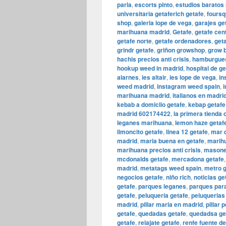
parla
,
escorts pinto
,
estudios baratos
universitaria getaferich getafe
,
foursq
shop
,
galeria lope de vega
,
garajes g
marihuana madrid
,
Getafe
,
getafe cen
getafe norte
,
getafe ordenadores
,
get
grindr getafe
,
griñon growshop
,
grow 
hachis precios anti crisis
,
hamburgues
hookup weed in madrid
,
hospital de ge
alarnes
,
ies altair
,
ies lope de vega
,
in
weed madrid
,
instagram weed spain
,
i
marihuana madrid
,
italianos en madri
kebab a domiclio getafe
,
kebap getafe
madrid 602174422
,
la primera tienda
leganes marihuana
,
lemon haze getaf
limoncito getafe
,
linea 12 getafe
,
mar d
madrid
,
maria buena en getafe
,
marihu
marihuana precios anti crisis
,
masone
mcdonalds getafe
,
mercadona getafe
madrid
,
metatags weed spain
,
metro g
negocios getafe
,
niño rich
,
noticias ge
getafe
,
parques leganes
,
parques para
getafe
,
peluqueria getafe
,
peluquerias
madrid
,
pillar maria en madrid
,
pillar 
getafe
,
quedadas getafe
,
quedadsa ge
getafe
,
relajate getafe
,
renfe fuente d