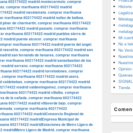
Finaliza
uana 602174422 madrid montecarmelo
,
comprar
Historia
laz
,
comprar marihuana 602174422 madrid
174422 madrid navalamata
,
comprar marihuana
Legaliza
ar marihuana 602174422 madrid nuñez de balboa
,
Metatag
 pinar de charmartin
,
comprar marihuana 602174422
metatag
ana 602174422 madrid pozuelo
,
comprar marihuana
metatag
ar marihuana 602174422 madrid pueblos sierra de
Mi cuen
2 madrid puente alcocer
,
comprar marihuana
No a te
omprar marihuana 602174422 madrid puerta del angel
,
 rascafria
,
comprar marihuana 602174422 madrid san
No Vent
adrid san fernando de henares
,
comprar marihuana
Nuestro
ar marihuana 602174422 madrid sansebastian de los
Nuestros
 madrid serrano
,
comprar marihuana 602174422
Opinion 
ihuana 602174422 madrid torrelodones
,
comprar
Quiene
,
comprar marihuana 602174422 madrid usera
,
SIGNAL 
d valdebebas
,
comprar marihuana 602174422 madrid
02174422 madrid valdemingomez
,
comprar marihuana
Tienda
marihuana 602174422 madrid villalba
,
comprar
va de la cañada
,
comprar marihuana 602174422
ana 602174422 madrid villaverde bajo
,
comprar
quemada
,
comprar marihuana 602174422
Coment
rihuana 602174422 madridConsorcio Regional de
huana 602174422 madridEmpresa Municipal de
uana 602174422 madridEstaciones de Metro Ligero de
 madridMetro Ligero de Madrid
,
comprar marihuana