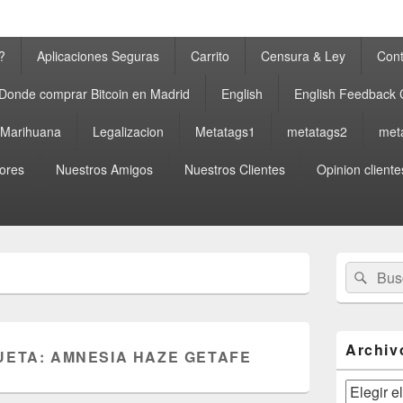
?
Aplicaciones Seguras
Carrito
Censura & Ley
Cont
Donde comprar Bitcoin en Madrid
English
English Feedback
a Marihuana
Legalizacion
Metatags1
metatags2
met
ores
Nuestros Amigos
Nuestros Clientes
Opinion cliente
El
Buscar
Busc
área
por:
de
widget
barra
lateral
Archiv
UETA:
AMNESIA HAZE GETAFE
primaria
Archivos