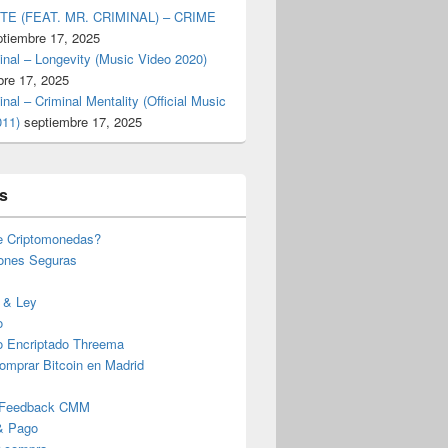
TE (FEAT. MR. CRIMINAL) – CRIME
ptiembre 17, 2025
inal – Longevity (Music Video 2020)
bre 17, 2025
inal – Criminal Mentality (Official Music
011)
septiembre 17, 2025
s
e Criptomonedas?
iones Seguras
 & Ley
o
o Encriptado Threema
omprar Bitcoin en Madrid
 Feedback CMM
& Pago