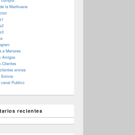
r compra
 de la Marihuana
cion
s1
s2
s3
ta
legram
a a Menores
s Amigos
 Clientes
clientes envios
s Somos
canal Publico
arios recientes