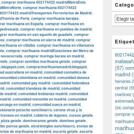
,
comprar marihuana 602174422 madridMetroEste
,
Catego
dMetroNorte
,
comprar marihuana 602174422
602174422 madridTransportes Ferroviarios de Madrid
,
Categorías
Tranvía de Parla
,
comprar marihuana barajas
,
rar marihuana en España
,
comprar marihuana en
pedrezuela
,
comprar marihuana en pueblos de madrid
,
rar marihuana en san agustin de guadalix
,
comprar
yes
,
comprar marihuana en sierra de madrid
,
comprar
Etique
arihuana en villalba
,
comprar marihuana en villanueva
afe
,
comprar marihuana madridEstaciones del Metro de
60217442
 navacerrada
,
comprar moringa barata en madrid
,
malasañ
etafe
,
comprar semillas marihuana getafe
,
comprar
.blogspot.com
,
comprarmarihuanamadrid.blogspot
,
(57)
com
ad australiana en madrid
,
comunidad cannabica de
madrid
(
omunidad colombiana en madrid
,
comunidad danesa
henares
(
madrid
,
comunidad gay madrid
,
comunidad holandesa
central
(5
rid
,
comunidad irlandesa de madrid
,
comunidad
de madrid
,
comunidad lesbianas madrid
,
comunidad
martinez
(
madrid
,
comunidad menonita en madrid
,
comunidad
extremad
oruega en madrid
,
comunidad sueca en madrid
,
compr
(54)
esionario porsche sanchinarro
,
corona virus y la
comprar 
ricenses en madrid
,
cubierta de leganes
,
cursos getafe
,
 pizza getafe
,
dominocanos getafe
,
dominos getafe
,
marihuana
llar porros getafe
,
elcorteingles sanchinarro
,
envios de
marihua
nvios de marihuana en madrid
,
escorts getafe
,
escorts