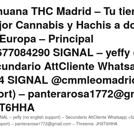
uana THC Madrid – Tu tie
jor Cannabis y Hachis a do
Europa – Principal
7084290 SIGNAL – yeffy 
cundario AttCliente Whats
4 SIGNAL @cmmleomadrid
ort) – panterarosa1772@g
XT6HHA
AL – yeffy (no english support) – Secundario AttCliente Whatsapp
upport) – panterarosa1772@gmail.com – Threema: JHXT6HHA