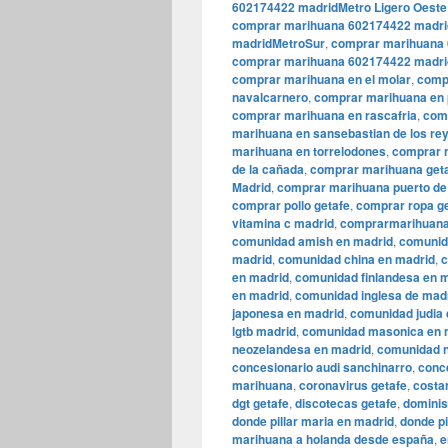
602174422 madridMetro Ligero Oeste
comprar marihuana 602174422 madri
madridMetroSur
,
comprar marihuana 
comprar marihuana 602174422 madrid
comprar marihuana en el molar
,
comp
navalcarnero
,
comprar marihuana en 
comprar marihuana en rascafria
,
comp
marihuana en sansebastian de los re
marihuana en torrelodones
,
comprar m
de la cañada
,
comprar marihuana get
Madrid
,
comprar marihuana puerto de
comprar pollo getafe
,
comprar ropa g
vitamina c madrid
,
comprarmarihuana
comunidad amish en madrid
,
comunid
madrid
,
comunidad china en madrid
,
c
en madrid
,
comunidad finlandesa en 
en madrid
,
comunidad inglesa de mad
japonesa en madrid
,
comunidad judia 
lgtb madrid
,
comunidad masonica en 
neozelandesa en madrid
,
comunidad n
concesionario audi sanchinarro
,
conc
marihuana
,
coronavirus getafe
,
costa
dgt getafe
,
discotecas getafe
,
dominis
donde pillar maria en madrid
,
donde pi
marihuana a holanda desde españa
,
e