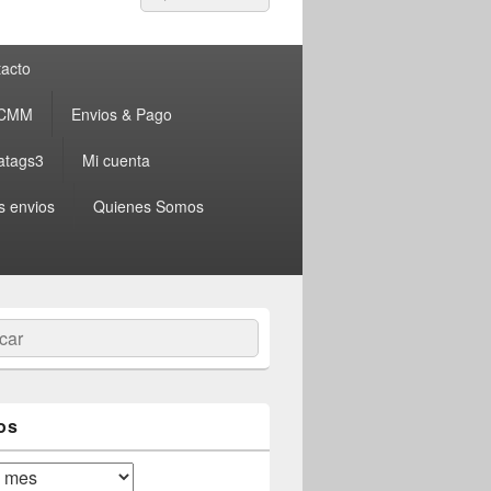
por:
acto
 CMM
Envios & Pago
atags3
Mi cuenta
s envios
Quienes Somos
ar
os