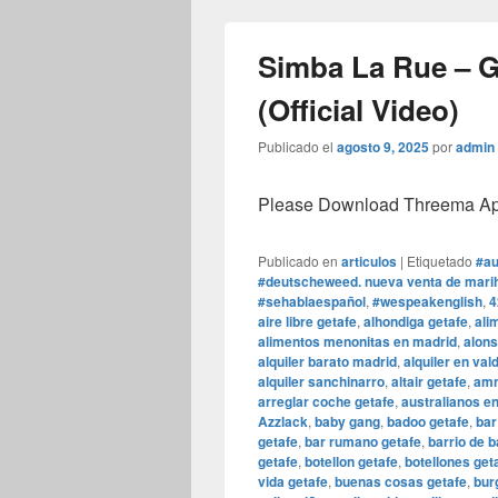
Simba La Rue – 
(Official Video)
Publicado el
agosto 9, 2025
por
admin
Please Download Threema Appt
Publicado en
articulos
|
Etiquetado
#au
#deutscheweed. nueva venta de marih
#sehablaespañol
,
#wespeakenglish
,
4
aire libre getafe
,
alhondiga getafe
,
ali
alimentos menonitas en madrid
,
alons
alquiler barato madrid
,
alquiler en va
alquiler sanchinarro
,
altair getafe
,
amn
arreglar coche getafe
,
australianos e
Azzlack
,
baby gang
,
badoo getafe
,
bar
getafe
,
bar rumano getafe
,
barrio de b
getafe
,
botellon getafe
,
botellones get
vida getafe
,
buenas cosas getafe
,
bur