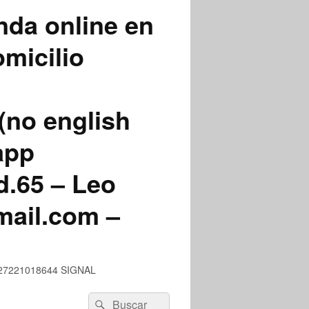
nda online en
micilio
(no english
app
.65 – Leo
mail.com –
 +527221018644 SIGNAL
Buscar
Buscar