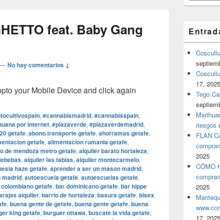
GHETTO feat. Baby Gang
Entrad
Coscull
septiem
—
No hay comentarios ↓
Coscullu
17, 202
o your Mobile Device and click again
Tego Cal
septiem
Marihuan
tocultivospain
,
#cannabismadrid
,
#cannabisspain
,
uana por internet
,
#plazaverde
,
#plazaverdemadrid
,
riesgos
20 getafe
,
abono transporte getafe
,
ahorramas getafe
,
FLAN C
mentacion getafe
,
alimentacion rumania getafe
,
comprar
o de mendoza metro getafe
,
alquiler barato hortaleza
,
2025
ldebebas
,
alquiler las tablas
,
alquiler montecarmelo
,
CÓMO H
esia haze getafe
,
aprender a ser un mason madrid
,
comprar
n madrid
,
autoescuela getafe
,
autoescuelas getafe
,
 colombiano getafe
,
bar dominicano getafe
,
bar hippe
2025
arajas alquiler
,
barrio de hortaleza
,
basura getafe
,
bisex
Mantequ
afe
,
buena gente de getafe
,
buena gente getafe
,
buena
www.com
ger king getafe
,
burguer ottawa
,
buscate la vida getafe
,
17, 202