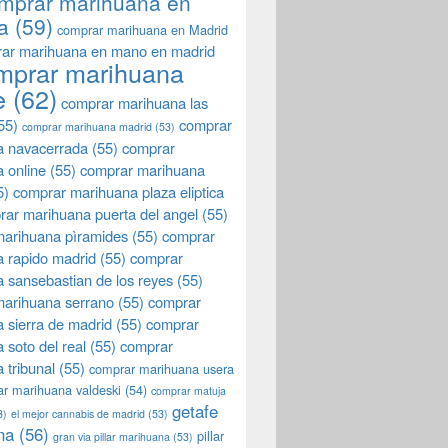
mprar marihuana en
a
(59)
comprar marihuana en Madrid
ar marihuana en mano en madrid
mprar marihuana
e
(62)
comprar marihuana las
55)
comprar
comprar marihuana madrid
(53)
a navacerrada
(55)
comprar
 online
(55)
comprar marihuana
5)
comprar marihuana plaza eliptica
rar marihuana puerta del angel
(55)
arihuana pìramides
(55)
comprar
 rapido madrid
(55)
comprar
 sansebastian de los reyes
(55)
marihuana serrano
(55)
comprar
 sierra de madrid
(55)
comprar
 soto del real
(55)
comprar
 tribunal
(55)
comprar marihuana usera
r marihuana valdeski
(54)
comprar matuja
getafe
3)
el mejor cannabis de madrid
(53)
na
(56)
pillar
gran via pillar marihuana
(53)