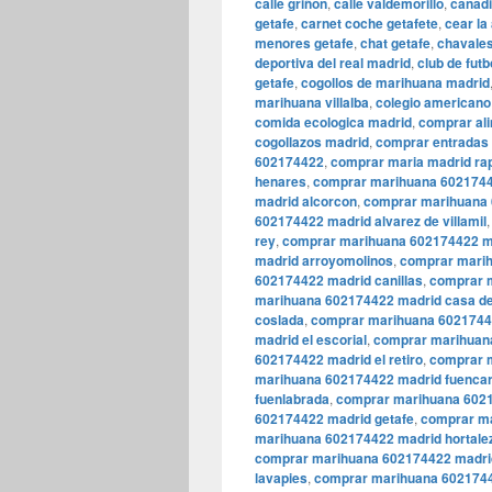
calle griñon
,
calle valdemorillo
,
canadi
getafe
,
carnet coche getafete
,
cear la
menores getafe
,
chat getafe
,
chavales
deportiva del real madrid
,
club de futb
getafe
,
cogollos de marihuana madrid
marihuana villalba
,
colegio americano
comida ecologica madrid
,
comprar al
cogollazos madrid
,
comprar entradas 
602174422
,
comprar maria madrid ra
henares
,
comprar marihuana 6021744
madrid alcorcon
,
comprar marihuana 
602174422 madrid alvarez de villamil
rey
,
comprar marihuana 602174422 ma
madrid arroyomolinos
,
comprar marih
602174422 madrid canillas
,
comprar m
marihuana 602174422 madrid casa d
coslada
,
comprar marihuana 60217442
madrid el escorial
,
comprar marihuana
602174422 madrid el retiro
,
comprar 
marihuana 602174422 madrid fuencar
fuenlabrada
,
comprar marihuana 6021
602174422 madrid getafe
,
comprar ma
marihuana 602174422 madrid hortale
comprar marihuana 602174422 madrid
lavapies
,
comprar marihuana 6021744