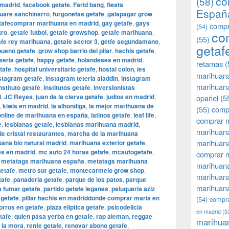
co
(58)
 madrid
,
facebook getafe
,
Farid bang
,
fiesta
Españ
uare sanchinarro
,
furgonetas getafe
,
galapagar grow
etafecomprar marihuana en madrid
,
gay getafe
,
gays
compr
(54)
tro
,
getafe futbol
,
getafe growshop
,
getafe marihuana
,
co
(55)
afe rey marihuana
,
getafe sector 3
,
getfe segundamano
,
getaf
bueno getafe
,
grow shop barrio del pilar
,
hachis getafe
,
eria getafe
,
happy getafe
,
holandeses en madrid
,
retamas
(
tafe
,
hospital universitario getafe
,
hostal colon
,
ies
marihuan
stagram getafe
,
instagram teteria aladdin
,
instagram
marihuana
nstituto getafe
,
institutos getafe
,
inversionistas
d
,
JC Reyes
,
juan de la cierva getafe
,
judios en madrid
,
opañel
(5
,
kiwis en madrid
,
la alhondiga
,
la mejor marihuana de
(55)
comp
 online de marihuana en españa
,
latinos getafe
,
leaf life
,
comprar m
e
,
lesbianas getafe
,
lesbianas marihuana madrid
,
marihuana
e cristal restaurantes
,
marcha de la marihuana
marihuana
ana bio natural madrid
,
marihuana exterior getafe
,
s en madrid
,
mc auto 24 horas getafe
,
mcautogetafe
,
comprar 
,
metatags marihuana españa
,
metatags marihuana
marihuana
etafe
,
metro sur getafe
,
montecarmelo grow shop
,
marihuana
tafe
,
panaderia getafe
,
parque de los patos
,
parque
marihuana
 fumar getafe
,
partido getafe leganes
,
peluqueria aziz
 getafe
,
pillar hachis en madriddonde comprar maria en
(54)
compra
porros en getafe
,
plaza eliptica getafe
,
psicodelicia
en madrid
(5
tafe
,
quien pasa yerba en getafe
,
rap aleman
,
reggae
marihua
e la mora
,
renfe getafe
,
renovar abono getafe
,