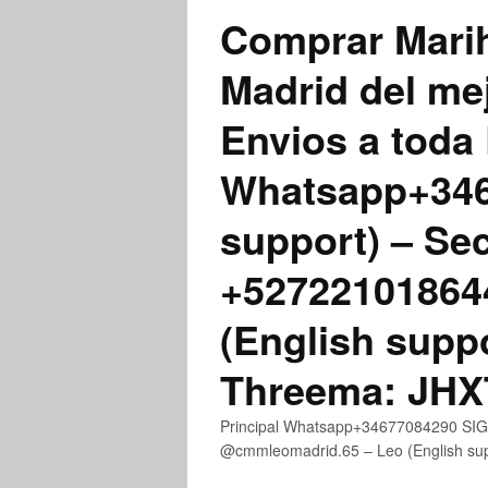
Comprar Marih
Madrid del me
Envios a toda 
Whatsapp+3467
support) – Se
+52722101864
(English supp
Threema: JH
Principal Whatsapp+34677084290 SIGN
@cmmleomadrid.65 – Leo (English s