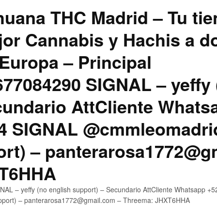
uana THC Madrid – Tu tie
jor Cannabis y Hachis a do
Europa – Principal
7084290 SIGNAL – yeffy 
cundario AttCliente Whats
4 SIGNAL @cmmleomadrid
ort) – panterarosa1772@g
XT6HHA
AL – yeffy (no english support) – Secundario AttCliente Whatsapp
upport) – panterarosa1772@gmail.com – Threema: JHXT6HHA