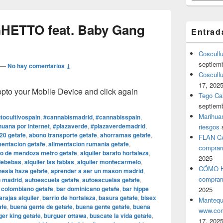
GHETTO feat. Baby Gang
Entrad
Coscull
septiem
—
No hay comentarios ↓
Coscullu
17, 202
o your Mobile Device and click again
Tego Cal
septiem
Marihuan
tocultivospain
,
#cannabismadrid
,
#cannabisspain
,
uana por internet
,
#plazaverde
,
#plazaverdemadrid
,
riesgos
20 getafe
,
abono transporte getafe
,
ahorramas getafe
,
FLAN C
mentacion getafe
,
alimentacion rumania getafe
,
comprar
o de mendoza metro getafe
,
alquiler barato hortaleza
,
2025
ldebebas
,
alquiler las tablas
,
alquiler montecarmelo
,
CÓMO H
esia haze getafe
,
aprender a ser un mason madrid
,
comprar
n madrid
,
autoescuela getafe
,
autoescuelas getafe
,
 colombiano getafe
,
bar dominicano getafe
,
bar hippe
2025
arajas alquiler
,
barrio de hortaleza
,
basura getafe
,
bisex
Mantequ
afe
,
buena gente de getafe
,
buena gente getafe
,
buena
www.com
ger king getafe
,
burguer ottawa
,
buscate la vida getafe
,
17, 202