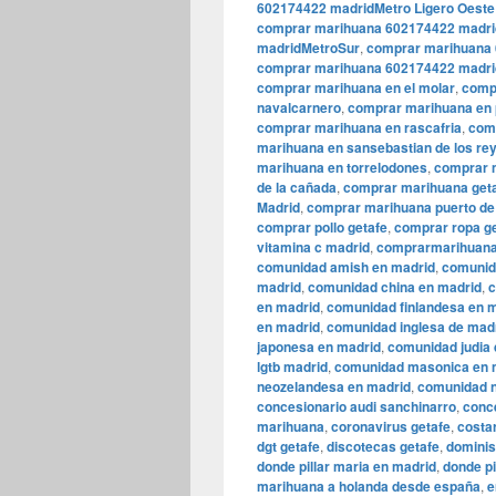
602174422 madridMetro Ligero Oeste
comprar marihuana 602174422 madri
madridMetroSur
,
comprar marihuana 
comprar marihuana 602174422 madrid
comprar marihuana en el molar
,
comp
navalcarnero
,
comprar marihuana en 
comprar marihuana en rascafria
,
comp
marihuana en sansebastian de los re
marihuana en torrelodones
,
comprar m
de la cañada
,
comprar marihuana get
Madrid
,
comprar marihuana puerto de
comprar pollo getafe
,
comprar ropa g
vitamina c madrid
,
comprarmarihuana
comunidad amish en madrid
,
comunid
madrid
,
comunidad china en madrid
,
c
en madrid
,
comunidad finlandesa en 
en madrid
,
comunidad inglesa de mad
japonesa en madrid
,
comunidad judia 
lgtb madrid
,
comunidad masonica en 
neozelandesa en madrid
,
comunidad n
concesionario audi sanchinarro
,
conc
marihuana
,
coronavirus getafe
,
costa
dgt getafe
,
discotecas getafe
,
dominis
donde pillar maria en madrid
,
donde pi
marihuana a holanda desde españa
,
e