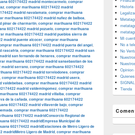
Finaliza
uana 602174422 madrid montecarmelo
,
comprar
Historia
laz
,
comprar marihuana 602174422 madrid
174422 madrid navalamata
,
comprar marihuana
Legaliza
ar marihuana 602174422 madrid nuñez de balboa
,
Metatag
 pinar de charmartin
,
comprar marihuana 602174422
metatag
ana 602174422 madrid pozuelo
,
comprar marihuana
metatag
ar marihuana 602174422 madrid pueblos sierra de
Mi cuen
2 madrid puente alcocer
,
comprar marihuana
No a te
omprar marihuana 602174422 madrid puerta del angel
,
 rascafria
,
comprar marihuana 602174422 madrid san
No Vent
adrid san fernando de henares
,
comprar marihuana
Nuestro
ar marihuana 602174422 madrid sansebastian de los
Nuestros
 madrid serrano
,
comprar marihuana 602174422
Opinion 
ihuana 602174422 madrid torrelodones
,
comprar
Quiene
,
comprar marihuana 602174422 madrid usera
,
SIGNAL 
d valdebebas
,
comprar marihuana 602174422 madrid
02174422 madrid valdemingomez
,
comprar marihuana
Tienda
marihuana 602174422 madrid villalba
,
comprar
va de la cañada
,
comprar marihuana 602174422
ana 602174422 madrid villaverde bajo
,
comprar
quemada
,
comprar marihuana 602174422
Coment
rihuana 602174422 madridConsorcio Regional de
huana 602174422 madridEmpresa Municipal de
uana 602174422 madridEstaciones de Metro Ligero de
 madridMetro Ligero de Madrid
,
comprar marihuana