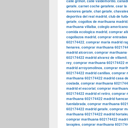
calle griñon
,
calle valdemorillo
,
canadi
getafe
,
carnet coche getafete
,
cear la
menores getafe
,
chat getafe
,
chavales
deportiva del real madrid
,
club de futb
getafe
,
cogollos de marihuana madrid
marihuana villalba
,
colegio americano
comida ecologica madrid
,
comprar al
cogollazos madrid
,
comprar entradas 
602174422
,
comprar maria madrid ra
henares
,
comprar marihuana 6021744
madrid alcorcon
,
comprar marihuana 
602174422 madrid alvarez de villamil
rey
,
comprar marihuana 602174422 ma
madrid arroyomolinos
,
comprar marih
602174422 madrid canillas
,
comprar m
marihuana 602174422 madrid casa d
coslada
,
comprar marihuana 60217442
madrid el escorial
,
comprar marihuana
602174422 madrid el retiro
,
comprar 
marihuana 602174422 madrid fuencar
fuenlabrada
,
comprar marihuana 6021
602174422 madrid getafe
,
comprar ma
marihuana 602174422 madrid hortale
comprar marihuana 602174422 madrid
lavapies
,
comprar marihuana 6021744