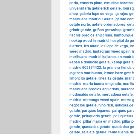
parla
,
escorts pinto
,
estudios baratos
universitaria getaferich getafe
,
foursq
shop
,
galeria lope de vega
,
garajes g
marihuana madrid
,
Getafe
,
getafe cen
getafe norte
,
getafe ordenadores
,
get
grindr getafe
,
griñon growshop
,
grow 
hachis precios anti crisis
,
hamburgues
hookup weed in madrid
,
hospital de ge
alarnes
,
ies altair
,
ies lope de vega
,
in
weed madrid
,
instagram weed spain
,
i
marihuana madrid
,
italianos en madri
kebab a domiclio getafe
,
kebap getafe
madrid 602174422
,
la primera tienda
leganes marihuana
,
lemon haze getaf
limoncito getafe
,
linea 12 getafe
,
mar d
madrid
,
maria buena en getafe
,
marihu
marihuana precios anti crisis
,
masone
mcdonalds getafe
,
mercadona getafe
madrid
,
metatags weed spain
,
metro g
negocios getafe
,
niño rich
,
noticias ge
getafe
,
parques leganes
,
parques para
getafe
,
peluqueria getafe
,
peluquerias
madrid
,
pillar maria en madrid
,
pillar 
getafe
,
quedadas getafe
,
quedadsa ge
getafe
,
relajate getafe
,
renfe fuente d