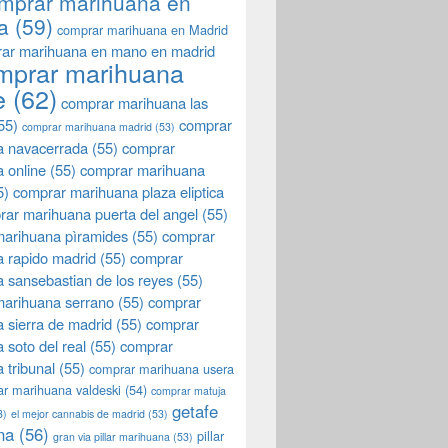
mprar marihuana en
a
(59)
comprar marihuana en Madrid
ar marihuana en mano en madrid
mprar marihuana
e
(62)
comprar marihuana las
55)
comprar
comprar marihuana madrid
(53)
a navacerrada
(55)
comprar
 online
(55)
comprar marihuana
5)
comprar marihuana plaza eliptica
rar marihuana puerta del angel
(55)
arihuana pìramides
(55)
comprar
 rapido madrid
(55)
comprar
 sansebastian de los reyes
(55)
marihuana serrano
(55)
comprar
 sierra de madrid
(55)
comprar
 soto del real
(55)
comprar
 tribunal
(55)
comprar marihuana usera
r marihuana valdeski
(54)
comprar matuja
getafe
3)
el mejor cannabis de madrid
(53)
na
(56)
pillar
gran via pillar marihuana
(53)