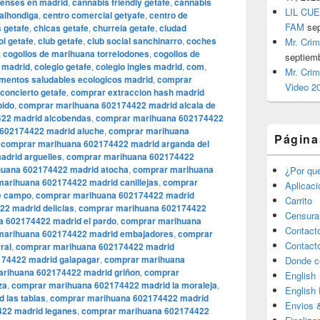
enses en madrid
,
cannabis friendly getafe
,
cannabis
LIL CUE
 alhondiga
,
centro comercial getyafe
,
centro de
FAM
se
 getafe
,
chicas getafe
,
churreia getafe
,
ciudad
ol getafe
,
club getafe
,
club social sanchinarro
,
coches
Mr. Crim
,
cogollos de marihuana torrelodones
,
cogollos de
septiem
 madrid
,
colegio getafe
,
colegio ingles madrid
,
com
,
Mr. Crim
imentos saludables ecologicos madrid
,
comprar
Video 2
concierto getafe
,
comprar extraccion hash madrid
pido
,
comprar marihuana 602174422 madrid alcala de
22 madrid alcobendas
,
comprar marihuana 602174422
602174422 madrid aluche
,
comprar marihuana
Página
,
comprar marihuana 602174422 madrid arganda del
drid arguelles
,
comprar marihuana 602174422
uana 602174422 madrid atocha
,
comprar marihuana
¿Por qu
arihuana 602174422 madrid canillejas
,
comprar
Aplicac
e campo
,
comprar marihuana 602174422 madrid
Carrito
2 madrid delicias
,
comprar marihuana 602174422
Censura
 602174422 madrid el pardo
,
comprar marihuana
Contact
marihuana 602174422 madrid embajadores
,
comprar
Contact
ral
,
comprar marihuana 602174422 madrid
74422 madrid galapagar
,
comprar marihuana
Donde c
rihuana 602174422 madrid griñon
,
comprar
English
za
,
comprar marihuana 602174422 madrid la moraleja
,
English
 las tablas
,
comprar marihuana 602174422 madrid
Envios 
22 madrid leganes
,
comprar marihuana 602174422