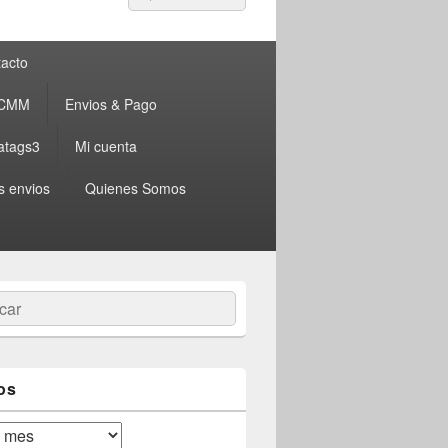
por:
acto
 CMM
Envios & Pago
atags3
Mi cuenta
s envios
Quienes Somos
ar
os