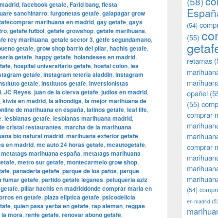
co
(58)
 madrid
,
facebook getafe
,
Farid bang
,
fiesta
Españ
uare sanchinarro
,
furgonetas getafe
,
galapagar grow
etafecomprar marihuana en madrid
,
gay getafe
,
gays
compr
(54)
tro
,
getafe futbol
,
getafe growshop
,
getafe marihuana
,
co
(55)
afe rey marihuana
,
getafe sector 3
,
getfe segundamano
,
getaf
bueno getafe
,
grow shop barrio del pilar
,
hachis getafe
,
eria getafe
,
happy getafe
,
holandeses en madrid
,
retamas
(
tafe
,
hospital universitario getafe
,
hostal colon
,
ies
marihuan
stagram getafe
,
instagram teteria aladdin
,
instagram
marihuana
nstituto getafe
,
institutos getafe
,
inversionistas
d
,
JC Reyes
,
juan de la cierva getafe
,
judios en madrid
,
opañel
(5
,
kiwis en madrid
,
la alhondiga
,
la mejor marihuana de
(55)
comp
 online de marihuana en españa
,
latinos getafe
,
leaf life
,
comprar m
e
,
lesbianas getafe
,
lesbianas marihuana madrid
,
marihuana
e cristal restaurantes
,
marcha de la marihuana
marihuana
ana bio natural madrid
,
marihuana exterior getafe
,
s en madrid
,
mc auto 24 horas getafe
,
mcautogetafe
,
comprar 
,
metatags marihuana españa
,
metatags marihuana
marihuana
etafe
,
metro sur getafe
,
montecarmelo grow shop
,
marihuana
tafe
,
panaderia getafe
,
parque de los patos
,
parque
marihuana
 fumar getafe
,
partido getafe leganes
,
peluqueria aziz
 getafe
,
pillar hachis en madriddonde comprar maria en
(54)
compra
porros en getafe
,
plaza eliptica getafe
,
psicodelicia
en madrid
(5
tafe
,
quien pasa yerba en getafe
,
rap aleman
,
reggae
marihua
e la mora
,
renfe getafe
,
renovar abono getafe
,