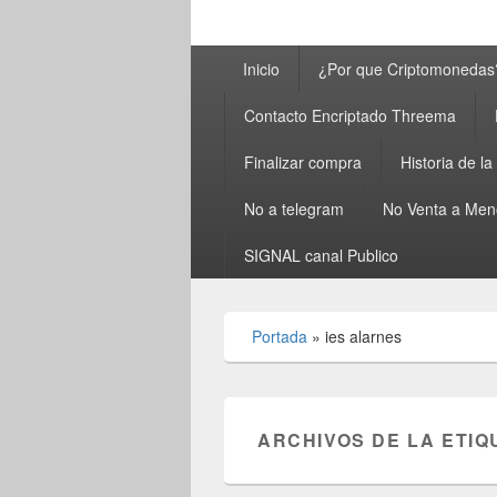
Menú
Inicio
¿Por que Criptomonedas
principal
Contacto Encriptado Threema
Finalizar compra
Historia de l
No a telegram
No Venta a Men
SIGNAL canal Publico
Portada
»
ies alarnes
ARCHIVOS DE LA ETIQ