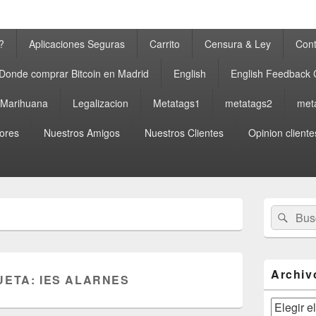
?
Aplicaciones Seguras
Carrito
Censura & Ley
Cont
Donde comprar Bitcoin en Madrid
English
English Feedback
a Marihuana
Legalizacion
Metatags1
metatags2
met
ores
Nuestros Amigos
Nuestros Clientes
Opinion cliente
El
Buscar
Busc
área
por:
de
widget
barra
lateral
Archiv
UETA:
IES ALARNES
primaria
Archivos