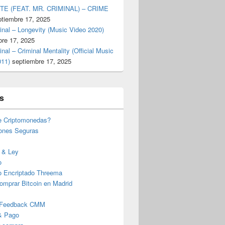
TE (FEAT. MR. CRIMINAL) – CRIME
ptiembre 17, 2025
inal – Longevity (Music Video 2020)
bre 17, 2025
inal – Criminal Mentality (Official Music
011)
septiembre 17, 2025
s
e Criptomonedas?
iones Seguras
 & Ley
o
o Encriptado Threema
omprar Bitcoin en Madrid
 Feedback CMM
& Pago