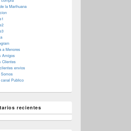
r compra
 de la Marihuana
cion
s1
s2
s3
ta
legram
a a Menores
s Amigos
 Clientes
clientes envios
s Somos
canal Publico
arios recientes