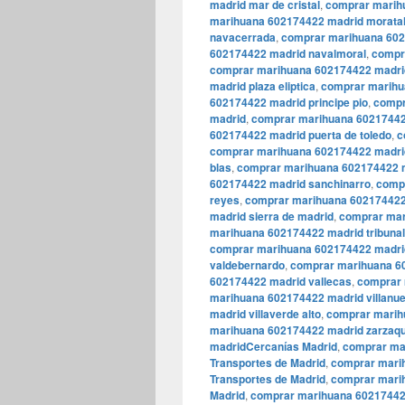
madrid mar de cristal
,
comprar marih
marihuana 602174422 madrid morata
navacerrada
,
comprar marihuana 602
602174422 madrid navalmoral
,
compr
comprar marihuana 602174422 madrid
madrid plaza eliptica
,
comprar marihu
602174422 madrid principe pio
,
compr
madrid
,
comprar marihuana 60217442
602174422 madrid puerta de toledo
,
c
comprar marihuana 602174422 madrid
blas
,
comprar marihuana 602174422 m
602174422 madrid sanchinarro
,
compr
reyes
,
comprar marihuana 602174422
madrid sierra de madrid
,
comprar mar
marihuana 602174422 madrid tribunal
comprar marihuana 602174422 madri
valdebernardo
,
comprar marihuana 6
602174422 madrid vallecas
,
comprar 
marihuana 602174422 madrid villanue
madrid villaverde alto
,
comprar marihu
marihuana 602174422 madrid zarza
madridCercanías Madrid
,
comprar ma
Transportes de Madrid
,
comprar mari
Transportes de Madrid
,
comprar marih
Madrid
,
comprar marihuana 602174422