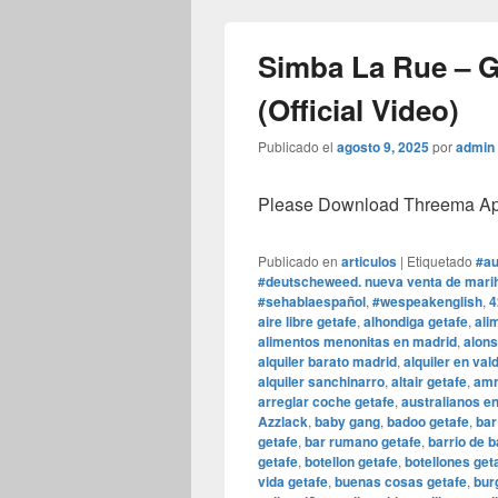
Simba La Rue – 
(Official Video)
Publicado el
agosto 9, 2025
por
admin
Please Download Threema Appt
Publicado en
articulos
|
Etiquetado
#au
#deutscheweed. nueva venta de marih
#sehablaespañol
,
#wespeakenglish
,
4
aire libre getafe
,
alhondiga getafe
,
ali
alimentos menonitas en madrid
,
alons
alquiler barato madrid
,
alquiler en va
alquiler sanchinarro
,
altair getafe
,
amn
arreglar coche getafe
,
australianos e
Azzlack
,
baby gang
,
badoo getafe
,
bar
getafe
,
bar rumano getafe
,
barrio de b
getafe
,
botellon getafe
,
botellones get
vida getafe
,
buenas cosas getafe
,
bur