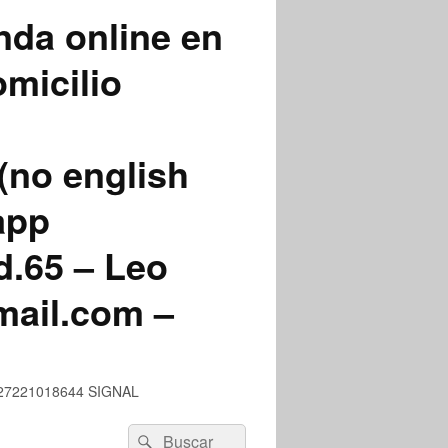
nda online en
micilio
(no english
app
.65 – Leo
mail.com –
 +527221018644 SIGNAL
Buscar
Buscar