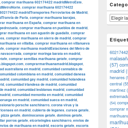
,
comprar marihuana 602174422 madridMetroEste
,
Catego
dMetroNorte
,
comprar marihuana 602174422
602174422 madridTransportes Ferroviarios de Madrid
,
Categorías
Tranvía de Parla
,
comprar marihuana barajas
,
rar marihuana en España
,
comprar marihuana en
pedrezuela
,
comprar marihuana en pueblos de madrid
,
rar marihuana en san agustin de guadalix
,
comprar
yes
,
comprar marihuana en sierra de madrid
,
comprar
Etique
arihuana en villalba
,
comprar marihuana en villanueva
afe
,
comprar marihuana madridEstaciones del Metro de
60217442
 navacerrada
,
comprar moringa barata en madrid
,
malasañ
etafe
,
comprar semillas marihuana getafe
,
comprar
.blogspot.com
,
comprarmarihuanamadrid.blogspot
,
(57)
com
ad australiana en madrid
,
comunidad cannabica de
madrid
(
omunidad colombiana en madrid
,
comunidad danesa
henares
(
madrid
,
comunidad gay madrid
,
comunidad holandesa
central
(5
rid
,
comunidad irlandesa de madrid
,
comunidad
de madrid
,
comunidad lesbianas madrid
,
comunidad
martinez
(
madrid
,
comunidad menonita en madrid
,
comunidad
extremad
oruega en madrid
,
comunidad sueca en madrid
,
compr
(54)
esionario porsche sanchinarro
,
corona virus y la
comprar 
ricenses en madrid
,
cubierta de leganes
,
cursos getafe
,
 pizza getafe
,
dominocanos getafe
,
dominos getafe
,
marihuana
llar porros getafe
,
elcorteingles sanchinarro
,
envios de
marihua
nvios de marihuana en madrid
,
escorts getafe
,
escorts