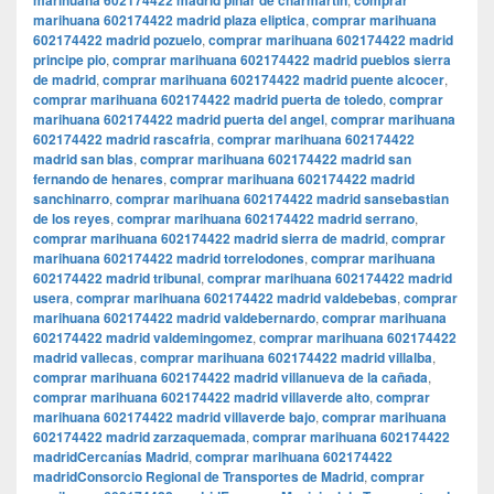
marihuana 602174422 madrid pinar de charmartin
comprar
marihuana 602174422 madrid plaza eliptica
,
comprar marihuana
602174422 madrid pozuelo
,
comprar marihuana 602174422 madrid
principe pio
,
comprar marihuana 602174422 madrid pueblos sierra
de madrid
,
comprar marihuana 602174422 madrid puente alcocer
,
comprar marihuana 602174422 madrid puerta de toledo
,
comprar
marihuana 602174422 madrid puerta del angel
,
comprar marihuana
602174422 madrid rascafria
,
comprar marihuana 602174422
madrid san blas
,
comprar marihuana 602174422 madrid san
fernando de henares
,
comprar marihuana 602174422 madrid
sanchinarro
,
comprar marihuana 602174422 madrid sansebastian
de los reyes
,
comprar marihuana 602174422 madrid serrano
,
comprar marihuana 602174422 madrid sierra de madrid
,
comprar
marihuana 602174422 madrid torrelodones
,
comprar marihuana
602174422 madrid tribunal
,
comprar marihuana 602174422 madrid
usera
,
comprar marihuana 602174422 madrid valdebebas
,
comprar
marihuana 602174422 madrid valdebernardo
,
comprar marihuana
602174422 madrid valdemingomez
,
comprar marihuana 602174422
madrid vallecas
,
comprar marihuana 602174422 madrid villalba
,
comprar marihuana 602174422 madrid villanueva de la cañada
,
comprar marihuana 602174422 madrid villaverde alto
,
comprar
marihuana 602174422 madrid villaverde bajo
,
comprar marihuana
602174422 madrid zarzaquemada
,
comprar marihuana 602174422
madridCercanías Madrid
,
comprar marihuana 602174422
madridConsorcio Regional de Transportes de Madrid
,
comprar