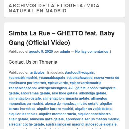
ARCHIVOS DE LA ETIQUETA:
VIDA
NATURAL EN MADRID
Simba La Rue – GHETTO feat. Baby
Gang (Official Video)
Publicado el
agosto 9, 2025
por
admin
—
No hay comentarios ↓
Contact Us on Threema
Publicado en
articulos
|
Etiquetado
#autocultivospain
,
#cannabismadrid
,
#cannabisspain
,
#deutscheweed. nueva venta de
marihuana por internet
,
#plazaverde
,
#plazaverdemadrid
,
#sehablaespañol
,
#wespeakenglish
,
420 getafe
,
abono transporte
getafe
,
ahorramas getafe
,
aire libre getafe
,
alhondiga getafe
,
alimentacion getafe
,
alimentacion rumania getafe
,
alimentos
menonitas en madrid
,
alonso de mendoza metro getafe
,
alquiler
barato hortaleza
,
alquiler barato madrid
,
alquiler en valdebebas
,
alquiler las tablas
,
alquiler montecarmelo
,
alquiler sanchinarro
,
altair getafe
,
amnesia haze getafe
,
aprender a ser un mason madrid
,
arreglar coche getafe
,
australianos en madrid
,
autoescuela getafe
,