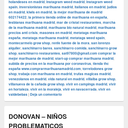
holandeses en madrid
,
instagram weed madrid
,
instagram weed
spain
,
inversionistas marihuana madrid
,
italianos en madrid
,
judios
en madrid
,
kiwis en madrid
,
la mejor marihuana de madrid
602174422
,
la primera tienda online de marihuana en españa
,
lesbianas marihuana madrid
,
mar de cristal restaurantes
,
marcha
de la marihuana madrid
,
marihuana bio natural madrid
,
marihuana
precios anti crisis
,
masones en madrid
,
metatags marihuana
españa
,
metatags marihuana madrid
,
metatags weed spain
,
montecarmelo grow shop
,
renfe fuente de la mora
,
san lorenzo
alquiler
,
sanchinarro bares
,
sanchinarro comida
,
sanchinarro grow
shop
,
sanchinarro restaurantes
,
sat97800@gmail.com comprar la
mejor marihuana de madrid
,
start-up comprar marihuana madrid
,
subida de precios en la marihuana por coronavirus
,
tienda thc
españa www.comprarmarihuanamadrid.com
,
torrelodones grow
shop
,
trabaja con marihuana en madrid
,
trufas magicas madrid
,
venezolanos en madrid
,
vida natural en madrid
,
villalba grow shop
,
villanueva de la cañada grow shop
,
vivir en campings madrid
,
vivir
en hortaleza
,
vivir en la moraleja
,
vivir en navacerrada
,
vivir en
valdebebas
|
Deja un comentario
DONOVAN – NIÑOS
PROBLEMATICOS