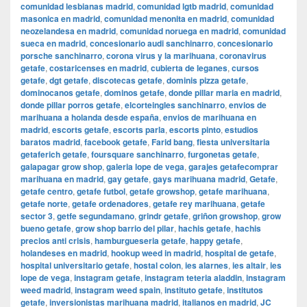
comunidad lesbianas madrid
,
comunidad lgtb madrid
,
comunidad
masonica en madrid
,
comunidad menonita en madrid
,
comunidad
neozelandesa en madrid
,
comunidad noruega en madrid
,
comunidad
sueca en madrid
,
concesionario audi sanchinarro
,
concesionario
porsche sanchinarro
,
corona virus y la marihuana
,
coronavirus
getafe
,
costaricenses en madrid
,
cubierta de leganes
,
cursos
getafe
,
dgt getafe
,
discotecas getafe
,
dominis pizza getafe
,
dominocanos getafe
,
dominos getafe
,
donde pillar maria en madrid
,
donde pillar porros getafe
,
elcorteingles sanchinarro
,
envios de
marihuana a holanda desde españa
,
envios de marihuana en
madrid
,
escorts getafe
,
escorts parla
,
escorts pinto
,
estudios
baratos madrid
,
facebook getafe
,
Farid bang
,
fiesta universitaria
getaferich getafe
,
foursquare sanchinarro
,
furgonetas getafe
,
galapagar grow shop
,
galeria lope de vega
,
garajes getafecomprar
marihuana en madrid
,
gay getafe
,
gays marihuana madrid
,
Getafe
,
getafe centro
,
getafe futbol
,
getafe growshop
,
getafe marihuana
,
getafe norte
,
getafe ordenadores
,
getafe rey marihuana
,
getafe
sector 3
,
getfe segundamano
,
grindr getafe
,
griñon growshop
,
grow
bueno getafe
,
grow shop barrio del pilar
,
hachis getafe
,
hachis
precios anti crisis
,
hamburgueseria getafe
,
happy getafe
,
holandeses en madrid
,
hookup weed in madrid
,
hospital de getafe
,
hospital universitario getafe
,
hostal colon
,
ies alarnes
,
ies altair
,
ies
lope de vega
,
instagram getafe
,
instagram teteria aladdin
,
instagram
weed madrid
,
instagram weed spain
,
instituto getafe
,
institutos
getafe
,
inversionistas marihuana madrid
,
italianos en madrid
,
JC