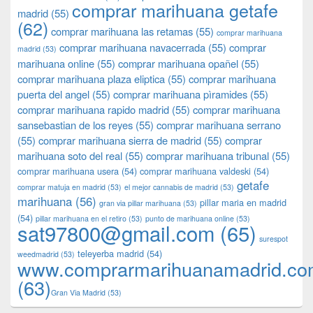
comprar marihuana getafe
madrid
(55)
(62)
comprar marihuana las retamas
(55)
comprar marihuana
comprar marihuana navacerrada
(55)
comprar
madrid
(53)
marihuana online
(55)
comprar marihuana opañel
(55)
comprar marihuana plaza eliptica
(55)
comprar marihuana
puerta del angel
(55)
comprar marihuana pìramides
(55)
comprar marihuana rapido madrid
(55)
comprar marihuana
sansebastian de los reyes
(55)
comprar marihuana serrano
(55)
comprar marihuana sierra de madrid
(55)
comprar
marihuana soto del real
(55)
comprar marihuana tribunal
(55)
comprar marihuana usera
(54)
comprar marihuana valdeski
(54)
getafe
comprar matuja en madrid
(53)
el mejor cannabis de madrid
(53)
marihuana
(56)
pillar maria en madrid
gran via pillar marihuana
(53)
(54)
pillar marihuana en el retiro
(53)
punto de marihuana online
(53)
sat97800@gmail.com
(65)
surespot
teleyerba madrid
(54)
weedmadrid
(53)
www.comprarmarihuanamadrid.c
(63)
​​Gran Via Madrid
(53)