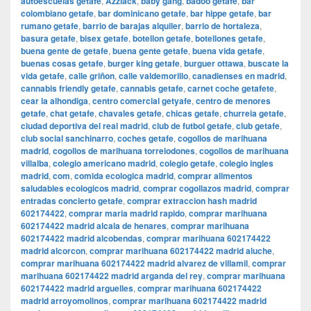
autoescuelas getafe
,
Azzlack
,
baby gang
,
badoo getafe
,
bar
colombiano getafe
,
bar dominicano getafe
,
bar hippe getafe
,
bar
rumano getafe
,
barrio de barajas alquiler
,
barrio de hortaleza
,
basura getafe
,
bisex getafe
,
botellon getafe
,
botellones getafe
,
buena gente de getafe
,
buena gente getafe
,
buena vida getafe
,
buenas cosas getafe
,
burger king getafe
,
burguer ottawa
,
buscate la
vida getafe
,
calle griñon
,
calle valdemorillo
,
canadienses en madrid
,
cannabis friendly getafe
,
cannabis getafe
,
carnet coche getafete
,
cear la alhondiga
,
centro comercial getyafe
,
centro de menores
getafe
,
chat getafe
,
chavales getafe
,
chicas getafe
,
churreia getafe
,
ciudad deportiva del real madrid
,
club de futbol getafe
,
club getafe
,
club social sanchinarro
,
coches getafe
,
cogollos de marihuana
madrid
,
cogollos de marihuana torrelodones
,
cogollos de marihuana
villalba
,
colegio americano madrid
,
colegio getafe
,
colegio ingles
madrid
,
com
,
comida ecologica madrid
,
comprar alimentos
saludables ecologicos madrid
,
comprar cogollazos madrid
,
comprar
entradas concierto getafe
,
comprar extraccion hash madrid
602174422
,
comprar maria madrid rapido
,
comprar marihuana
602174422 madrid alcala de henares
,
comprar marihuana
602174422 madrid alcobendas
,
comprar marihuana 602174422
madrid alcorcon
,
comprar marihuana 602174422 madrid aluche
,
comprar marihuana 602174422 madrid alvarez de villamil
,
comprar
marihuana 602174422 madrid arganda del rey
,
comprar marihuana
602174422 madrid arguelles
,
comprar marihuana 602174422
madrid arroyomolinos
,
comprar marihuana 602174422 madrid