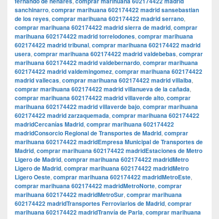
fernando de henares
,
comprar marihuana 602174422 madrid
sanchinarro
,
comprar marihuana 602174422 madrid sansebastian
de los reyes
,
comprar marihuana 602174422 madrid serrano
,
comprar marihuana 602174422 madrid sierra de madrid
,
comprar
marihuana 602174422 madrid torrelodones
,
comprar marihuana
602174422 madrid tribunal
,
comprar marihuana 602174422 madrid
usera
,
comprar marihuana 602174422 madrid valdebebas
,
comprar
marihuana 602174422 madrid valdebernardo
,
comprar marihuana
602174422 madrid valdemingomez
,
comprar marihuana 602174422
madrid vallecas
,
comprar marihuana 602174422 madrid villalba
,
comprar marihuana 602174422 madrid villanueva de la cañada
,
comprar marihuana 602174422 madrid villaverde alto
,
comprar
marihuana 602174422 madrid villaverde bajo
,
comprar marihuana
602174422 madrid zarzaquemada
,
comprar marihuana 602174422
madridCercanías Madrid
,
comprar marihuana 602174422
madridConsorcio Regional de Transportes de Madrid
,
comprar
marihuana 602174422 madridEmpresa Municipal de Transportes de
Madrid
,
comprar marihuana 602174422 madridEstaciones de Metro
Ligero de Madrid
,
comprar marihuana 602174422 madridMetro
Ligero de Madrid
,
comprar marihuana 602174422 madridMetro
Ligero Oeste
,
comprar marihuana 602174422 madridMetroEste
,
comprar marihuana 602174422 madridMetroNorte
,
comprar
marihuana 602174422 madridMetroSur
,
comprar marihuana
602174422 madridTransportes Ferroviarios de Madrid
,
comprar
marihuana 602174422 madridTranvía de Parla
,
comprar marihuana