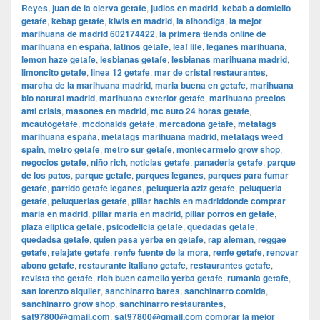
Reyes
,
juan de la cierva getafe
,
judios en madrid
,
kebab a domiclio
getafe
,
kebap getafe
,
kiwis en madrid
,
la alhondiga
,
la mejor
marihuana de madrid 602174422
,
la primera tienda online de
marihuana en españa
,
latinos getafe
,
leaf life
,
leganes marihuana
,
lemon haze getafe
,
lesbianas getafe
,
lesbianas marihuana madrid
,
limoncito getafe
,
linea 12 getafe
,
mar de cristal restaurantes
,
marcha de la marihuana madrid
,
maria buena en getafe
,
marihuana
bio natural madrid
,
marihuana exterior getafe
,
marihuana precios
anti crisis
,
masones en madrid
,
mc auto 24 horas getafe
,
mcautogetafe
,
mcdonalds getafe
,
mercadona getafe
,
metatags
marihuana españa
,
metatags marihuana madrid
,
metatags weed
spain
,
metro getafe
,
metro sur getafe
,
montecarmelo grow shop
,
negocios getafe
,
niño rich
,
noticias getafe
,
panaderia getafe
,
parque
de los patos
,
parque getafe
,
parques leganes
,
parques para fumar
getafe
,
partido getafe leganes
,
peluqueria aziz getafe
,
peluqueria
getafe
,
peluquerias getafe
,
pillar hachis en madriddonde comprar
maria en madrid
,
pillar maria en madrid
,
pillar porros en getafe
,
plaza eliptica getafe
,
psicodelicia getafe
,
quedadas getafe
,
quedadsa getafe
,
quien pasa yerba en getafe
,
rap aleman
,
reggae
getafe
,
relajate getafe
,
renfe fuente de la mora
,
renfe getafe
,
renovar
abono getafe
,
restaurante italiano getafe
,
restaurantes getafe
,
revista thc getafe
,
rich buen camello yerba getafe
,
rumania getafe
,
san lorenzo alquiler
,
sanchinarro bares
,
sanchinarro comida
,
sanchinarro grow shop
,
sanchinarro restaurantes
,
sat97800@gmail.com
,
sat97800@gmail.com comprar la mejor