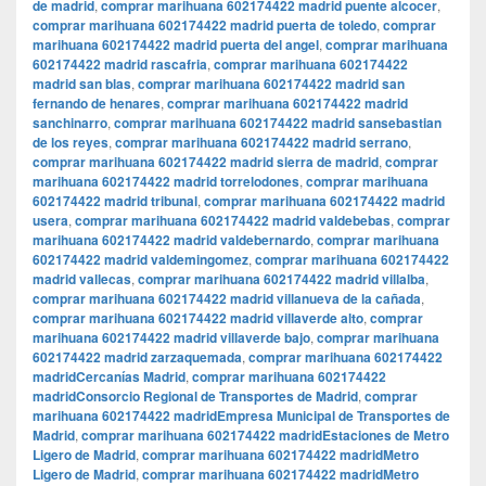
de madrid
,
comprar marihuana 602174422 madrid puente alcocer
,
comprar marihuana 602174422 madrid puerta de toledo
,
comprar
marihuana 602174422 madrid puerta del angel
,
comprar marihuana
602174422 madrid rascafria
,
comprar marihuana 602174422
madrid san blas
,
comprar marihuana 602174422 madrid san
fernando de henares
,
comprar marihuana 602174422 madrid
sanchinarro
,
comprar marihuana 602174422 madrid sansebastian
de los reyes
,
comprar marihuana 602174422 madrid serrano
,
comprar marihuana 602174422 madrid sierra de madrid
,
comprar
marihuana 602174422 madrid torrelodones
,
comprar marihuana
602174422 madrid tribunal
,
comprar marihuana 602174422 madrid
usera
,
comprar marihuana 602174422 madrid valdebebas
,
comprar
marihuana 602174422 madrid valdebernardo
,
comprar marihuana
602174422 madrid valdemingomez
,
comprar marihuana 602174422
madrid vallecas
,
comprar marihuana 602174422 madrid villalba
,
comprar marihuana 602174422 madrid villanueva de la cañada
,
comprar marihuana 602174422 madrid villaverde alto
,
comprar
marihuana 602174422 madrid villaverde bajo
,
comprar marihuana
602174422 madrid zarzaquemada
,
comprar marihuana 602174422
madridCercanías Madrid
,
comprar marihuana 602174422
madridConsorcio Regional de Transportes de Madrid
,
comprar
marihuana 602174422 madridEmpresa Municipal de Transportes de
Madrid
,
comprar marihuana 602174422 madridEstaciones de Metro
Ligero de Madrid
,
comprar marihuana 602174422 madridMetro
Ligero de Madrid
,
comprar marihuana 602174422 madridMetro