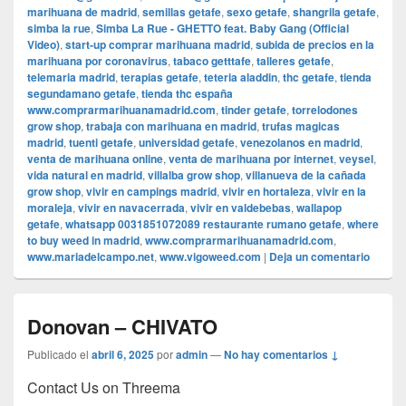
marihuana de madrid
,
semillas getafe
,
sexo getafe
,
shangrila getafe
,
simba la rue
,
Simba La Rue - GHETTO feat. Baby Gang (Official
Video)
,
start-up comprar marihuana madrid
,
subida de precios en la
marihuana por coronavirus
,
tabaco getttafe
,
talleres getafe
,
telemaria madrid
,
terapias getafe
,
teteria aladdin
,
thc getafe
,
tienda
segundamano getafe
,
tienda thc españa
www.comprarmarihuanamadrid.com
,
tinder getafe
,
torrelodones
grow shop
,
trabaja con marihuana en madrid
,
trufas magicas
madrid
,
tuenti getafe
,
universidad getafe
,
venezolanos en madrid
,
venta de marihuana online
,
venta de marihuana por internet
,
veysel
,
vida natural en madrid
,
villalba grow shop
,
villanueva de la cañada
grow shop
,
vivir en campings madrid
,
vivir en hortaleza
,
vivir en la
moraleja
,
vivir en navacerrada
,
vivir en valdebebas
,
wallapop
getafe
,
whatsapp 0031851072089 restaurante rumano getafe
,
where
to buy weed in madrid
,
www.comprarmarihuanamadrid.com
,
www.mariadelcampo.net
,
www.vigoweed.com
|
Deja un comentario
Donovan – CHIVATO
Publicado el
abril 6, 2025
por
admin
—
No hay comentarios ↓
Contact Us on Threema