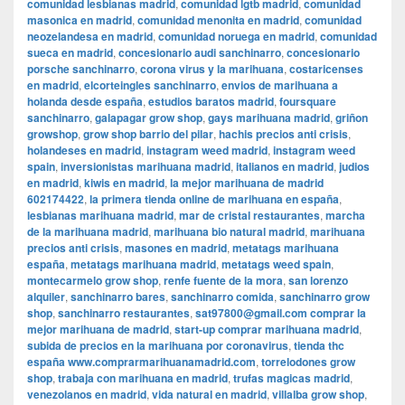
comunidad lesbianas madrid
,
comunidad lgtb madrid
,
comunidad
masonica en madrid
,
comunidad menonita en madrid
,
comunidad
neozelandesa en madrid
,
comunidad noruega en madrid
,
comunidad
sueca en madrid
,
concesionario audi sanchinarro
,
concesionario
porsche sanchinarro
,
corona virus y la marihuana
,
costaricenses
en madrid
,
elcorteingles sanchinarro
,
envios de marihuana a
holanda desde españa
,
estudios baratos madrid
,
foursquare
sanchinarro
,
galapagar grow shop
,
gays marihuana madrid
,
griñon
growshop
,
grow shop barrio del pilar
,
hachis precios anti crisis
,
holandeses en madrid
,
instagram weed madrid
,
instagram weed
spain
,
inversionistas marihuana madrid
,
italianos en madrid
,
judios
en madrid
,
kiwis en madrid
,
la mejor marihuana de madrid
602174422
,
la primera tienda online de marihuana en españa
,
lesbianas marihuana madrid
,
mar de cristal restaurantes
,
marcha
de la marihuana madrid
,
marihuana bio natural madrid
,
marihuana
precios anti crisis
,
masones en madrid
,
metatags marihuana
españa
,
metatags marihuana madrid
,
metatags weed spain
,
montecarmelo grow shop
,
renfe fuente de la mora
,
san lorenzo
alquiler
,
sanchinarro bares
,
sanchinarro comida
,
sanchinarro grow
shop
,
sanchinarro restaurantes
,
sat97800@gmail.com comprar la
mejor marihuana de madrid
,
start-up comprar marihuana madrid
,
subida de precios en la marihuana por coronavirus
,
tienda thc
españa www.comprarmarihuanamadrid.com
,
torrelodones grow
shop
,
trabaja con marihuana en madrid
,
trufas magicas madrid
,
venezolanos en madrid
,
vida natural en madrid
,
villalba grow shop
,