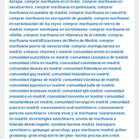
barajas
,
comprar marihuana en el molar
,
comprar marihuana en
navalcarnero
,
comprar marihuana en pedrezuela
,
comprar
marihuana en pueblos de madrid
,
comprar marihuana en rascafria
,
comprar marihuana en san agustin de guadalix
,
comprar marihuana
en sansebastian de los reyes
,
comprar marihuana en sierra de
madrid
,
comprar marihuana en torrelodones
,
comprar marihuana en
villalba
,
comprar marihuana en villanueva de la cañada
,
comprar
marihuana madridEstaciones del Metro de Madrid
,
comprar
marihuana puerto de navacerrada
,
comprar moringa barata en
madrid
,
comprar vitamina c madrid
,
comunidad amish en madrid
,
comunidad australiana en madrid
,
comunidad cannabica de madrid
,
comunidad china en madrid
,
comunidad colombiana en madrid
,
comunidad danesa en madrid
,
comunidad finlandesa en madrid
,
comunidad gay madrid
,
comunidad holandesa en madrid
,
comunidad inglesa de madrid
,
comunidad irlandesa de madrid
,
comunidad japonesa en madrid
,
comunidad judia de madrid
,
comunidad lesbianas madrid
,
comunidad lgtb madrid
,
comunidad
masonica en madrid
,
comunidad menonita en madrid
,
comunidad
neozelandesa en madrid
,
comunidad noruega en madrid
,
comunidad
sueca en madrid
,
concesionario audi sanchinarro
,
concesionario
porsche sanchinarro
,
corona virus y la marihuana
,
costaricenses
en madrid
,
elcorteingles sanchinarro
,
envios de marihuana a
holanda desde españa
,
estudios baratos madrid
,
foursquare
sanchinarro
,
galapagar grow shop
,
gays marihuana madrid
,
griñon
growshop
,
grow shop barrio del pilar
,
hachis precios anti crisis
,