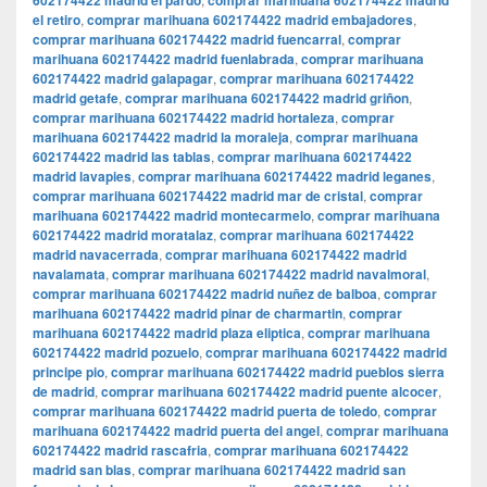
602174422 madrid el pardo
comprar marihuana 602174422 madrid
el retiro
,
comprar marihuana 602174422 madrid embajadores
,
comprar marihuana 602174422 madrid fuencarral
,
comprar
marihuana 602174422 madrid fuenlabrada
,
comprar marihuana
602174422 madrid galapagar
,
comprar marihuana 602174422
madrid getafe
,
comprar marihuana 602174422 madrid griñon
,
comprar marihuana 602174422 madrid hortaleza
,
comprar
marihuana 602174422 madrid la moraleja
,
comprar marihuana
602174422 madrid las tablas
,
comprar marihuana 602174422
madrid lavapies
,
comprar marihuana 602174422 madrid leganes
,
comprar marihuana 602174422 madrid mar de cristal
,
comprar
marihuana 602174422 madrid montecarmelo
,
comprar marihuana
602174422 madrid moratalaz
,
comprar marihuana 602174422
madrid navacerrada
,
comprar marihuana 602174422 madrid
navalamata
,
comprar marihuana 602174422 madrid navalmoral
,
comprar marihuana 602174422 madrid nuñez de balboa
,
comprar
marihuana 602174422 madrid pinar de charmartin
,
comprar
marihuana 602174422 madrid plaza eliptica
,
comprar marihuana
602174422 madrid pozuelo
,
comprar marihuana 602174422 madrid
principe pio
,
comprar marihuana 602174422 madrid pueblos sierra
de madrid
,
comprar marihuana 602174422 madrid puente alcocer
,
comprar marihuana 602174422 madrid puerta de toledo
,
comprar
marihuana 602174422 madrid puerta del angel
,
comprar marihuana
602174422 madrid rascafria
,
comprar marihuana 602174422
madrid san blas
,
comprar marihuana 602174422 madrid san