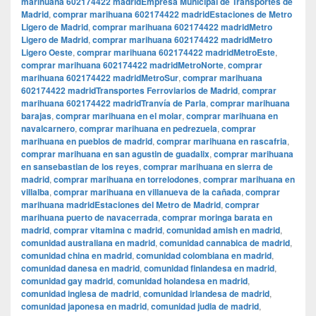
marihuana 602174422 madridEmpresa Municipal de Transportes de
Madrid
,
comprar marihuana 602174422 madridEstaciones de Metro
Ligero de Madrid
,
comprar marihuana 602174422 madridMetro
Ligero de Madrid
,
comprar marihuana 602174422 madridMetro
Ligero Oeste
,
comprar marihuana 602174422 madridMetroEste
,
comprar marihuana 602174422 madridMetroNorte
,
comprar
marihuana 602174422 madridMetroSur
,
comprar marihuana
602174422 madridTransportes Ferroviarios de Madrid
,
comprar
marihuana 602174422 madridTranvía de Parla
,
comprar marihuana
barajas
,
comprar marihuana en el molar
,
comprar marihuana en
navalcarnero
,
comprar marihuana en pedrezuela
,
comprar
marihuana en pueblos de madrid
,
comprar marihuana en rascafria
,
comprar marihuana en san agustin de guadalix
,
comprar marihuana
en sansebastian de los reyes
,
comprar marihuana en sierra de
madrid
,
comprar marihuana en torrelodones
,
comprar marihuana en
villalba
,
comprar marihuana en villanueva de la cañada
,
comprar
marihuana madridEstaciones del Metro de Madrid
,
comprar
marihuana puerto de navacerrada
,
comprar moringa barata en
madrid
,
comprar vitamina c madrid
,
comunidad amish en madrid
,
comunidad australiana en madrid
,
comunidad cannabica de madrid
,
comunidad china en madrid
,
comunidad colombiana en madrid
,
comunidad danesa en madrid
,
comunidad finlandesa en madrid
,
comunidad gay madrid
,
comunidad holandesa en madrid
,
comunidad inglesa de madrid
,
comunidad irlandesa de madrid
,
comunidad japonesa en madrid
,
comunidad judia de madrid
,