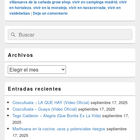
villanueva de la cañada grow shop
,
vivir en campings madrid
,
vivir
en hortaleza
,
vivir en la moraleja
,
vivir en navacerrada
,
vivir en
valdebebas
|
Deja un comentario
El
Buscar
Buscar
área
por:
de
widget
barra
Archivos
lateral
primaria
Archivos
Entradas recientes
Cosculluela – LA QUE HAY (Video Oficial)
septiembre 17, 2025
Cosculluela – Guaya (Video Oficial)
septiembre 17, 2025
Tego Calderon – Alegria (Que Bonita Es La Vida)
septiembre 17,
2025
Marihuana en la cocina: usos y potenciales riesgos
septiembre
17, 2025