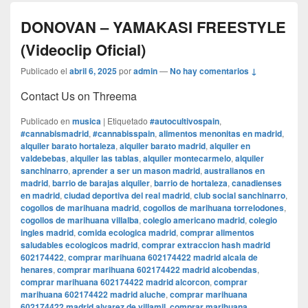
DONOVAN – YAMAKASI FREESTYLE
(Videoclip Oficial)
Publicado el
abril 6, 2025
por
admin
—
No hay comentarios ↓
Contact Us on Threema
Publicado en
musica
|
Etiquetado
#autocultivospain
,
#cannabismadrid
,
#cannabisspain
,
alimentos menonitas en madrid
,
alquiler barato hortaleza
,
alquiler barato madrid
,
alquiler en
valdebebas
,
alquiler las tablas
,
alquiler montecarmelo
,
alquiler
sanchinarro
,
aprender a ser un mason madrid
,
australianos en
madrid
,
barrio de barajas alquiler
,
barrio de hortaleza
,
canadienses
en madrid
,
ciudad deportiva del real madrid
,
club social sanchinarro
,
cogollos de marihuana madrid
,
cogollos de marihuana torrelodones
,
cogollos de marihuana villalba
,
colegio americano madrid
,
colegio
ingles madrid
,
comida ecologica madrid
,
comprar alimentos
saludables ecologicos madrid
,
comprar extraccion hash madrid
602174422
,
comprar marihuana 602174422 madrid alcala de
henares
,
comprar marihuana 602174422 madrid alcobendas
,
comprar marihuana 602174422 madrid alcorcon
,
comprar
marihuana 602174422 madrid aluche
,
comprar marihuana
602174422 madrid alvarez de villamil
,
comprar marihuana