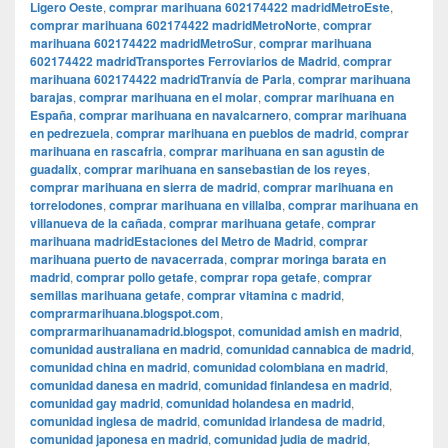
Ligero Oeste
,
comprar marihuana 602174422 madridMetroEste
,
comprar marihuana 602174422 madridMetroNorte
,
comprar
marihuana 602174422 madridMetroSur
,
comprar marihuana
602174422 madridTransportes Ferroviarios de Madrid
,
comprar
marihuana 602174422 madridTranvía de Parla
,
comprar marihuana
barajas
,
comprar marihuana en el molar
,
comprar marihuana en
España
,
comprar marihuana en navalcarnero
,
comprar marihuana
en pedrezuela
,
comprar marihuana en pueblos de madrid
,
comprar
marihuana en rascafria
,
comprar marihuana en san agustin de
guadalix
,
comprar marihuana en sansebastian de los reyes
,
comprar marihuana en sierra de madrid
,
comprar marihuana en
torrelodones
,
comprar marihuana en villalba
,
comprar marihuana en
villanueva de la cañada
,
comprar marihuana getafe
,
comprar
marihuana madridEstaciones del Metro de Madrid
,
comprar
marihuana puerto de navacerrada
,
comprar moringa barata en
madrid
,
comprar pollo getafe
,
comprar ropa getafe
,
comprar
semillas marihuana getafe
,
comprar vitamina c madrid
,
comprarmarihuana.blogspot.com
,
comprarmarihuanamadrid.blogspot
,
comunidad amish en madrid
,
comunidad australiana en madrid
,
comunidad cannabica de madrid
,
comunidad china en madrid
,
comunidad colombiana en madrid
,
comunidad danesa en madrid
,
comunidad finlandesa en madrid
,
comunidad gay madrid
,
comunidad holandesa en madrid
,
comunidad inglesa de madrid
,
comunidad irlandesa de madrid
,
comunidad japonesa en madrid
,
comunidad judia de madrid
,