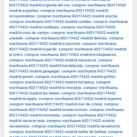
602174422 madrid arganda del rey
,
comprar marihuana 602174422
madrid arguelles
,
comprar marihuana 602174422 madrid
arroyomolinos
,
comprar marihuana 602174422 madrid atocha
,
comprar marihuana 602174422 madrid canillas
,
comprar marihuana
602174422 madrid canillejas
,
comprar marihuana 602174422
madrid casa de campo
,
comprar marihuana 602174422 madrid
coslada
,
comprar marihuana 602174422 madrid delicias
,
comprar
marihuana 602174422 madrid el escorial
,
comprar marihuana
602174422 madrid el pardo
,
comprar marihuana 602174422 madrid
el retiro
,
comprar marihuana 602174422 madrid embajadores
,
comprar marihuana 602174422 madrid fuencarral
,
comprar
marihuana 602174422 madrid fuenlabrada
,
comprar marihuana
602174422 madrid galapagar
,
comprar marihuana 602174422
madrid getafe
,
comprar marihuana 602174422 madrid griñon
,
comprar marihuana 602174422 madrid hortaleza
,
comprar
marihuana 602174422 madrid la moraleja
,
comprar marihuana
602174422 madrid las tablas
,
comprar marihuana 602174422
madrid lavapies
,
comprar marihuana 602174422 madrid leganes
,
comprar marihuana 602174422 madrid mar de cristal
,
comprar
marihuana 602174422 madrid montecarmelo
,
comprar marihuana
602174422 madrid moratalaz
,
comprar marihuana 602174422
madrid navacerrada
,
comprar marihuana 602174422 madrid
navalamata
,
comprar marihuana 602174422 madrid navalmoral
,
comprar marihuana 602174422 madrid nuñez de balboa
,
comprar
,