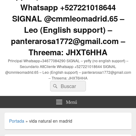
Whatsapp +527221018644
SIGNAL @cmmleomadrid.65 –
Leo (English support) –
panterarosa1772@gmail.com –
Threema: JHXT6HHA
Principal Whatsapp+34677084290 SIGNAL – yeffy (no english support) –
Secundario AttCliente Whatsapp +527221018644 SIGNAL
@cmmleomadrid.65 – Leo (English support) – panterarosa1772@gmail.com
– Threema: JHXT6HHA
Buscar
Buscar
por:
Menú
Portada
»
vida natural en madrid