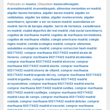
Publicado en
musica
|
Etiquetado
#autocultivospain
,
#cannabismadrid
,
#cannabisspain
,
alimentos menonitas en madrid
,
alquiler barato hortaleza
,
alquiler barato madrid
,
alquiler en
valdebebas
,
alquiler las tablas
,
alquiler montecarmelo
,
alquiler
sanchinarro
,
aprender a ser un mason madrid
,
australianos en
madrid
,
barrio de barajas alquiler
,
barrio de hortaleza
,
canadienses
en madrid
,
ciudad deportiva del real madrid
,
club social sanchinarro
,
cogollos de marihuana madrid
,
cogollos de marihuana torrelodones
,
cogollos de marihuana villalba
,
colegio americano madrid
,
colegio
ingles madrid
,
comida ecologica madrid
,
comprar alimentos
saludables ecologicos madrid
,
comprar extraccion hash madrid
602174422
,
comprar marihuana 602174422 madrid alcala de
henares
,
comprar marihuana 602174422 madrid alcobendas
,
comprar marihuana 602174422 madrid alcorcon
,
comprar
marihuana 602174422 madrid aluche
,
comprar marihuana
602174422 madrid alvarez de villamil
,
comprar marihuana
602174422 madrid arganda del rey
,
comprar marihuana 602174422
madrid arguelles
,
comprar marihuana 602174422 madrid
arroyomolinos
,
comprar marihuana 602174422 madrid atocha
,
comprar marihuana 602174422 madrid canillas
,
comprar marihuana
602174422 madrid canillejas
,
comprar marihuana 602174422
madrid casa de campo
,
comprar marihuana 602174422 madrid
coslada
,
comprar marihuana 602174422 madrid delicias
,
comprar
marihuana 602174422 madrid el escorial
,
comprar marihuana
,