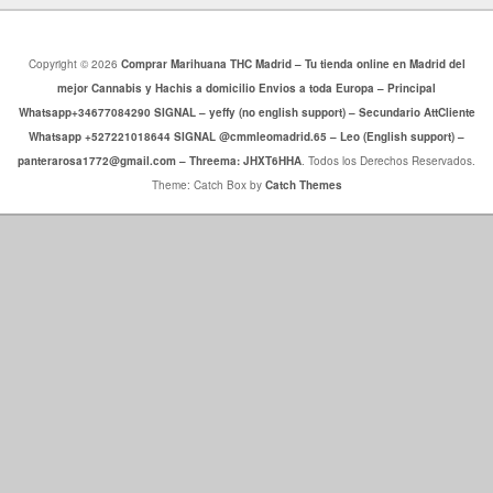
Copyright © 2026
Comprar Marihuana THC Madrid – Tu tienda online en Madrid del
mejor Cannabis y Hachis a domicilio Envios a toda Europa – Principal
Whatsapp+34677084290 SIGNAL – yeffy (no english support) – Secundario AttCliente
Whatsapp +527221018644 SIGNAL @cmmleomadrid.65 – Leo (English support) –
panterarosa1772@gmail.com – Threema: JHXT6HHA
. Todos los Derechos Reservados.
Theme: Catch Box by
Catch Themes