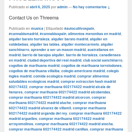
Publicado el
abril 6, 2025
por
admin
—
No hay comentarios ↓
Contact Us on Threema
Publicado en
musica
|
Etiquetado
#autocultivospain
,
#cannabismadrid
,
#cannabisspain
,
alimentos menonitas en madrid
,
alquiler barato hortaleza
,
alquiler barato madrid
,
alquiler en
valdebebas
,
alquiler las tablas
,
alquiler montecarmelo
,
alquiler
sanchinarro
,
aprender a ser un mason madrid
,
australianos en
madrid
,
barrio de barajas alquiler
,
barrio de hortaleza
,
canadienses
en madrid
,
ciudad deportiva del real madrid
,
club social sanchinarro
,
cogollos de marihuana madrid
,
cogollos de marihuana torrelodones
,
cogollos de marihuana villalba
,
colegio americano madrid
,
colegio
ingles madrid
,
comida ecologica madrid
,
comprar alimentos
saludables ecologicos madrid
,
comprar extraccion hash madrid
602174422
,
comprar marihuana 602174422 madrid alcala de
henares
,
comprar marihuana 602174422 madrid alcobendas
,
comprar marihuana 602174422 madrid alcorcon
,
comprar
marihuana 602174422 madrid aluche
,
comprar marihuana
602174422 madrid alvarez de villamil
,
comprar marihuana
602174422 madrid arganda del rey
,
comprar marihuana 602174422
madrid arguelles
,
comprar marihuana 602174422 madrid
arroyomolinos
,
comprar marihuana 602174422 madrid atocha
,
comprar marihuana 602174422 madrid canillas
,
comprar marihuana