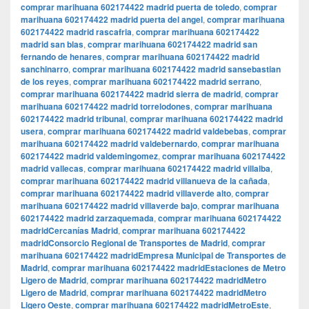
comprar marihuana 602174422 madrid puerta de toledo
,
comprar
marihuana 602174422 madrid puerta del angel
,
comprar marihuana
602174422 madrid rascafria
,
comprar marihuana 602174422
madrid san blas
,
comprar marihuana 602174422 madrid san
fernando de henares
,
comprar marihuana 602174422 madrid
sanchinarro
,
comprar marihuana 602174422 madrid sansebastian
de los reyes
,
comprar marihuana 602174422 madrid serrano
,
comprar marihuana 602174422 madrid sierra de madrid
,
comprar
marihuana 602174422 madrid torrelodones
,
comprar marihuana
602174422 madrid tribunal
,
comprar marihuana 602174422 madrid
usera
,
comprar marihuana 602174422 madrid valdebebas
,
comprar
marihuana 602174422 madrid valdebernardo
,
comprar marihuana
602174422 madrid valdemingomez
,
comprar marihuana 602174422
madrid vallecas
,
comprar marihuana 602174422 madrid villalba
,
comprar marihuana 602174422 madrid villanueva de la cañada
,
comprar marihuana 602174422 madrid villaverde alto
,
comprar
marihuana 602174422 madrid villaverde bajo
,
comprar marihuana
602174422 madrid zarzaquemada
,
comprar marihuana 602174422
madridCercanías Madrid
,
comprar marihuana 602174422
madridConsorcio Regional de Transportes de Madrid
,
comprar
marihuana 602174422 madridEmpresa Municipal de Transportes de
Madrid
,
comprar marihuana 602174422 madridEstaciones de Metro
Ligero de Madrid
,
comprar marihuana 602174422 madridMetro
Ligero de Madrid
,
comprar marihuana 602174422 madridMetro
Ligero Oeste
,
comprar marihuana 602174422 madridMetroEste
,