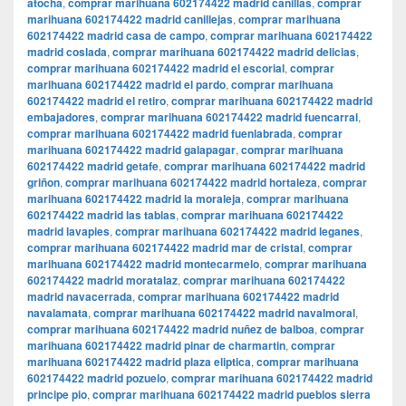
atocha
,
comprar marihuana 602174422 madrid canillas
,
comprar
marihuana 602174422 madrid canillejas
,
comprar marihuana
602174422 madrid casa de campo
,
comprar marihuana 602174422
madrid coslada
,
comprar marihuana 602174422 madrid delicias
,
comprar marihuana 602174422 madrid el escorial
,
comprar
marihuana 602174422 madrid el pardo
,
comprar marihuana
602174422 madrid el retiro
,
comprar marihuana 602174422 madrid
embajadores
,
comprar marihuana 602174422 madrid fuencarral
,
comprar marihuana 602174422 madrid fuenlabrada
,
comprar
marihuana 602174422 madrid galapagar
,
comprar marihuana
602174422 madrid getafe
,
comprar marihuana 602174422 madrid
griñon
,
comprar marihuana 602174422 madrid hortaleza
,
comprar
marihuana 602174422 madrid la moraleja
,
comprar marihuana
602174422 madrid las tablas
,
comprar marihuana 602174422
madrid lavapies
,
comprar marihuana 602174422 madrid leganes
,
comprar marihuana 602174422 madrid mar de cristal
,
comprar
marihuana 602174422 madrid montecarmelo
,
comprar marihuana
602174422 madrid moratalaz
,
comprar marihuana 602174422
madrid navacerrada
,
comprar marihuana 602174422 madrid
navalamata
,
comprar marihuana 602174422 madrid navalmoral
,
comprar marihuana 602174422 madrid nuñez de balboa
,
comprar
marihuana 602174422 madrid pinar de charmartin
,
comprar
marihuana 602174422 madrid plaza eliptica
,
comprar marihuana
602174422 madrid pozuelo
,
comprar marihuana 602174422 madrid
principe pio
,
comprar marihuana 602174422 madrid pueblos sierra