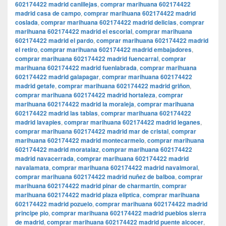
602174422 madrid canillejas
,
comprar marihuana 602174422
madrid casa de campo
,
comprar marihuana 602174422 madrid
coslada
,
comprar marihuana 602174422 madrid delicias
,
comprar
marihuana 602174422 madrid el escorial
,
comprar marihuana
602174422 madrid el pardo
,
comprar marihuana 602174422 madrid
el retiro
,
comprar marihuana 602174422 madrid embajadores
,
comprar marihuana 602174422 madrid fuencarral
,
comprar
marihuana 602174422 madrid fuenlabrada
,
comprar marihuana
602174422 madrid galapagar
,
comprar marihuana 602174422
madrid getafe
,
comprar marihuana 602174422 madrid griñon
,
comprar marihuana 602174422 madrid hortaleza
,
comprar
marihuana 602174422 madrid la moraleja
,
comprar marihuana
602174422 madrid las tablas
,
comprar marihuana 602174422
madrid lavapies
,
comprar marihuana 602174422 madrid leganes
,
comprar marihuana 602174422 madrid mar de cristal
,
comprar
marihuana 602174422 madrid montecarmelo
,
comprar marihuana
602174422 madrid moratalaz
,
comprar marihuana 602174422
madrid navacerrada
,
comprar marihuana 602174422 madrid
navalamata
,
comprar marihuana 602174422 madrid navalmoral
,
comprar marihuana 602174422 madrid nuñez de balboa
,
comprar
marihuana 602174422 madrid pinar de charmartin
,
comprar
marihuana 602174422 madrid plaza eliptica
,
comprar marihuana
602174422 madrid pozuelo
,
comprar marihuana 602174422 madrid
principe pio
,
comprar marihuana 602174422 madrid pueblos sierra
de madrid
,
comprar marihuana 602174422 madrid puente alcocer
,