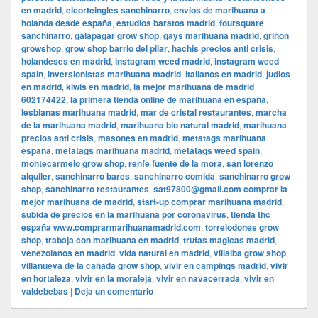
en madrid
,
elcorteingles sanchinarro
,
envios de marihuana a
holanda desde españa
,
estudios baratos madrid
,
foursquare
sanchinarro
,
galapagar grow shop
,
gays marihuana madrid
,
griñon
growshop
,
grow shop barrio del pilar
,
hachis precios anti crisis
,
holandeses en madrid
,
instagram weed madrid
,
instagram weed
spain
,
inversionistas marihuana madrid
,
italianos en madrid
,
judios
en madrid
,
kiwis en madrid
,
la mejor marihuana de madrid
602174422
,
la primera tienda online de marihuana en españa
,
lesbianas marihuana madrid
,
mar de cristal restaurantes
,
marcha
de la marihuana madrid
,
marihuana bio natural madrid
,
marihuana
precios anti crisis
,
masones en madrid
,
metatags marihuana
españa
,
metatags marihuana madrid
,
metatags weed spain
,
montecarmelo grow shop
,
renfe fuente de la mora
,
san lorenzo
alquiler
,
sanchinarro bares
,
sanchinarro comida
,
sanchinarro grow
shop
,
sanchinarro restaurantes
,
sat97800@gmail.com comprar la
mejor marihuana de madrid
,
start-up comprar marihuana madrid
,
subida de precios en la marihuana por coronavirus
,
tienda thc
españa www.comprarmarihuanamadrid.com
,
torrelodones grow
shop
,
trabaja con marihuana en madrid
,
trufas magicas madrid
,
venezolanos en madrid
,
vida natural en madrid
,
villalba grow shop
,
villanueva de la cañada grow shop
,
vivir en campings madrid
,
vivir
en hortaleza
,
vivir en la moraleja
,
vivir en navacerrada
,
vivir en
valdebebas
|
Deja un comentario