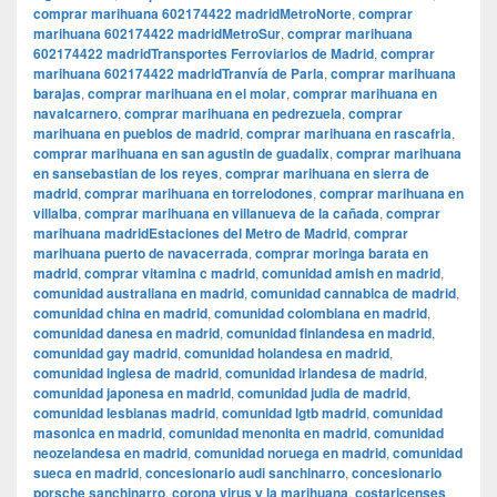
comprar marihuana 602174422 madridMetroNorte
,
comprar
marihuana 602174422 madridMetroSur
,
comprar marihuana
602174422 madridTransportes Ferroviarios de Madrid
,
comprar
marihuana 602174422 madridTranvía de Parla
,
comprar marihuana
barajas
,
comprar marihuana en el molar
,
comprar marihuana en
navalcarnero
,
comprar marihuana en pedrezuela
,
comprar
marihuana en pueblos de madrid
,
comprar marihuana en rascafria
,
comprar marihuana en san agustin de guadalix
,
comprar marihuana
en sansebastian de los reyes
,
comprar marihuana en sierra de
madrid
,
comprar marihuana en torrelodones
,
comprar marihuana en
villalba
,
comprar marihuana en villanueva de la cañada
,
comprar
marihuana madridEstaciones del Metro de Madrid
,
comprar
marihuana puerto de navacerrada
,
comprar moringa barata en
madrid
,
comprar vitamina c madrid
,
comunidad amish en madrid
,
comunidad australiana en madrid
,
comunidad cannabica de madrid
,
comunidad china en madrid
,
comunidad colombiana en madrid
,
comunidad danesa en madrid
,
comunidad finlandesa en madrid
,
comunidad gay madrid
,
comunidad holandesa en madrid
,
comunidad inglesa de madrid
,
comunidad irlandesa de madrid
,
comunidad japonesa en madrid
,
comunidad judia de madrid
,
comunidad lesbianas madrid
,
comunidad lgtb madrid
,
comunidad
masonica en madrid
,
comunidad menonita en madrid
,
comunidad
neozelandesa en madrid
,
comunidad noruega en madrid
,
comunidad
sueca en madrid
,
concesionario audi sanchinarro
,
concesionario
porsche sanchinarro
,
corona virus y la marihuana
,
costaricenses