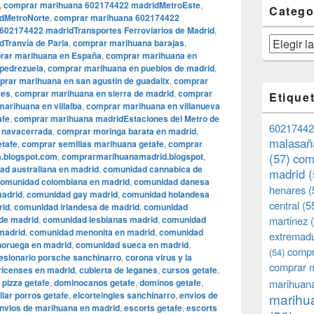
,
comprar marihuana 602174422 madridMetroEste
,
Catego
dMetroNorte
,
comprar marihuana 602174422
602174422 madridTransportes Ferroviarios de Madrid
,
Categorías
Tranvía de Parla
,
comprar marihuana barajas
,
rar marihuana en España
,
comprar marihuana en
pedrezuela
,
comprar marihuana en pueblos de madrid
,
rar marihuana en san agustin de guadalix
,
comprar
yes
,
comprar marihuana en sierra de madrid
,
comprar
Etique
arihuana en villalba
,
comprar marihuana en villanueva
afe
,
comprar marihuana madridEstaciones del Metro de
60217442
 navacerrada
,
comprar moringa barata en madrid
,
malasañ
etafe
,
comprar semillas marihuana getafe
,
comprar
.blogspot.com
,
comprarmarihuanamadrid.blogspot
,
(57)
com
ad australiana en madrid
,
comunidad cannabica de
madrid
(
omunidad colombiana en madrid
,
comunidad danesa
henares
(
madrid
,
comunidad gay madrid
,
comunidad holandesa
central
(5
rid
,
comunidad irlandesa de madrid
,
comunidad
de madrid
,
comunidad lesbianas madrid
,
comunidad
martinez
(
madrid
,
comunidad menonita en madrid
,
comunidad
extremad
oruega en madrid
,
comunidad sueca en madrid
,
compr
(54)
esionario porsche sanchinarro
,
corona virus y la
comprar 
ricenses en madrid
,
cubierta de leganes
,
cursos getafe
,
 pizza getafe
,
dominocanos getafe
,
dominos getafe
,
marihuana
llar porros getafe
,
elcorteingles sanchinarro
,
envios de
marihua
nvios de marihuana en madrid
,
escorts getafe
,
escorts