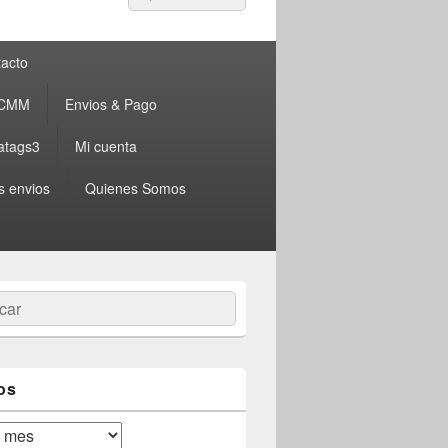
por:
acto
 CMM
Envios & Pago
atags3
Mi cuenta
s envios
Quienes Somos
ar
os