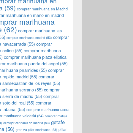
mprar marihuana en
a
(59)
comprar marihuana en Madrid
ar marihuana en mano en madrid
mprar marihuana
e
(62)
comprar marihuana las
55)
comprar
comprar marihuana madrid
(53)
a navacerrada
(55)
comprar
 online
(55)
comprar marihuana
5)
comprar marihuana plaza eliptica
rar marihuana puerta del angel
(55)
arihuana pìramides
(55)
comprar
 rapido madrid
(55)
comprar
 sansebastian de los reyes
(55)
marihuana serrano
(55)
comprar
 sierra de madrid
(55)
comprar
 soto del real
(55)
comprar
 tribunal
(55)
comprar marihuana usera
r marihuana valdeski
(54)
comprar matuja
getafe
3)
el mejor cannabis de madrid
(53)
na
(56)
pillar
gran via pillar marihuana
(53)