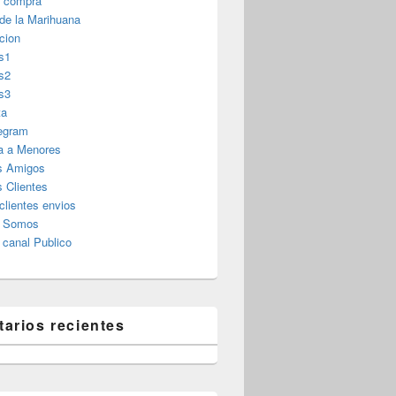
r compra
 de la Marihuana
cion
s1
s2
s3
ta
legram
a a Menores
s Amigos
 Clientes
clientes envios
s Somos
canal Publico
arios recientes