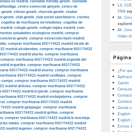
enses en madrid
,
cannabis friendly getafe
,
cannabis
LIL CUE
 alhondiga
,
centro comercial getyafe
,
centro de
FAM
se
 getafe
,
chicas getafe
,
churreia getafe
,
ciudad
ol getafe
,
club getafe
,
club social sanchinarro
,
coches
Mr. Crim
,
cogollos de marihuana torrelodones
,
cogollos de
septiem
 madrid
,
colegio getafe
,
colegio ingles madrid
,
com
,
Mr. Crim
imentos saludables ecologicos madrid
,
comprar
Video 2
concierto getafe
,
comprar extraccion hash madrid
pido
,
comprar marihuana 602174422 madrid alcala de
22 madrid alcobendas
,
comprar marihuana 602174422
602174422 madrid aluche
,
comprar marihuana
Página
,
comprar marihuana 602174422 madrid arganda del
drid arguelles
,
comprar marihuana 602174422
uana 602174422 madrid atocha
,
comprar marihuana
¿Por qu
arihuana 602174422 madrid canillejas
,
comprar
Aplicac
e campo
,
comprar marihuana 602174422 madrid
Carrito
2 madrid delicias
,
comprar marihuana 602174422
Censura
 602174422 madrid el pardo
,
comprar marihuana
Contact
marihuana 602174422 madrid embajadores
,
comprar
Contact
ral
,
comprar marihuana 602174422 madrid
74422 madrid galapagar
,
comprar marihuana
Donde c
rihuana 602174422 madrid griñon
,
comprar
English
za
,
comprar marihuana 602174422 madrid la moraleja
,
English
 las tablas
,
comprar marihuana 602174422 madrid
Envios 
22 madrid leganes
,
comprar marihuana 602174422