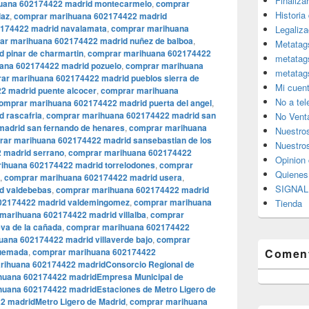
Finaliza
uana 602174422 madrid montecarmelo
,
comprar
Historia
laz
,
comprar marihuana 602174422 madrid
174422 madrid navalamata
,
comprar marihuana
Legaliza
ar marihuana 602174422 madrid nuñez de balboa
,
Metatag
 pinar de charmartin
,
comprar marihuana 602174422
metatag
ana 602174422 madrid pozuelo
,
comprar marihuana
metatag
ar marihuana 602174422 madrid pueblos sierra de
Mi cuen
2 madrid puente alcocer
,
comprar marihuana
No a te
omprar marihuana 602174422 madrid puerta del angel
,
 rascafria
,
comprar marihuana 602174422 madrid san
No Vent
adrid san fernando de henares
,
comprar marihuana
Nuestro
ar marihuana 602174422 madrid sansebastian de los
Nuestros
 madrid serrano
,
comprar marihuana 602174422
Opinion 
ihuana 602174422 madrid torrelodones
,
comprar
Quiene
,
comprar marihuana 602174422 madrid usera
,
SIGNAL 
d valdebebas
,
comprar marihuana 602174422 madrid
02174422 madrid valdemingomez
,
comprar marihuana
Tienda
marihuana 602174422 madrid villalba
,
comprar
va de la cañada
,
comprar marihuana 602174422
ana 602174422 madrid villaverde bajo
,
comprar
quemada
,
comprar marihuana 602174422
Coment
rihuana 602174422 madridConsorcio Regional de
huana 602174422 madridEmpresa Municipal de
uana 602174422 madridEstaciones de Metro Ligero de
 madridMetro Ligero de Madrid
,
comprar marihuana