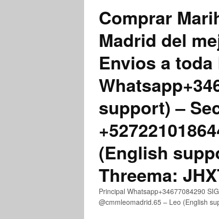
Comprar Marih
Madrid del me
Envios a toda 
Whatsapp+3467
support) – Se
+52722101864
(English supp
Threema: JH
Principal Whatsapp+34677084290 SIGN
@cmmleomadrid.65 – Leo (English s