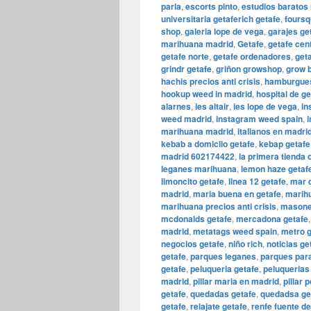
parla
,
escorts pinto
,
estudios baratos
universitaria getaferich getafe
,
foursq
shop
,
galeria lope de vega
,
garajes g
marihuana madrid
,
Getafe
,
getafe cen
getafe norte
,
getafe ordenadores
,
get
grindr getafe
,
griñon growshop
,
grow 
hachis precios anti crisis
,
hamburgues
hookup weed in madrid
,
hospital de ge
alarnes
,
ies altair
,
ies lope de vega
,
in
weed madrid
,
instagram weed spain
,
i
marihuana madrid
,
italianos en madri
kebab a domiclio getafe
,
kebap getafe
madrid 602174422
,
la primera tienda
leganes marihuana
,
lemon haze getaf
limoncito getafe
,
linea 12 getafe
,
mar d
madrid
,
maria buena en getafe
,
marihu
marihuana precios anti crisis
,
masone
mcdonalds getafe
,
mercadona getafe
madrid
,
metatags weed spain
,
metro g
negocios getafe
,
niño rich
,
noticias ge
getafe
,
parques leganes
,
parques para
getafe
,
peluqueria getafe
,
peluquerias
madrid
,
pillar maria en madrid
,
pillar 
getafe
,
quedadas getafe
,
quedadsa ge
getafe
,
relajate getafe
,
renfe fuente d