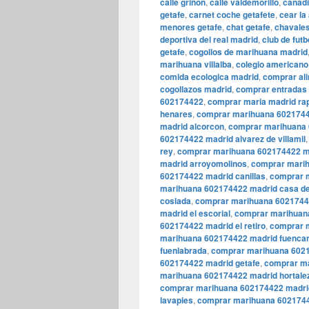
calle griñon
,
calle valdemorillo
,
canadi
getafe
,
carnet coche getafete
,
cear la
menores getafe
,
chat getafe
,
chavales
deportiva del real madrid
,
club de futb
getafe
,
cogollos de marihuana madrid
marihuana villalba
,
colegio americano
comida ecologica madrid
,
comprar al
cogollazos madrid
,
comprar entradas 
602174422
,
comprar maria madrid ra
henares
,
comprar marihuana 6021744
madrid alcorcon
,
comprar marihuana 
602174422 madrid alvarez de villamil
rey
,
comprar marihuana 602174422 ma
madrid arroyomolinos
,
comprar marih
602174422 madrid canillas
,
comprar m
marihuana 602174422 madrid casa d
coslada
,
comprar marihuana 60217442
madrid el escorial
,
comprar marihuana
602174422 madrid el retiro
,
comprar 
marihuana 602174422 madrid fuencar
fuenlabrada
,
comprar marihuana 6021
602174422 madrid getafe
,
comprar ma
marihuana 602174422 madrid hortale
comprar marihuana 602174422 madrid
lavapies
,
comprar marihuana 6021744