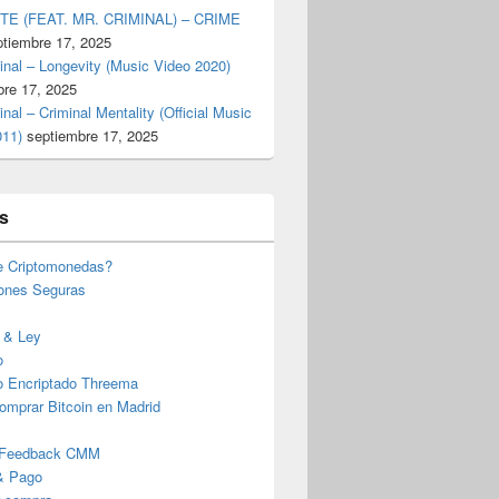
TE (FEAT. MR. CRIMINAL) – CRIME
ptiembre 17, 2025
inal – Longevity (Music Video 2020)
bre 17, 2025
inal – Criminal Mentality (Official Music
011)
septiembre 17, 2025
s
e Criptomonedas?
iones Seguras
 & Ley
o
o Encriptado Threema
omprar Bitcoin en Madrid
 Feedback CMM
& Pago