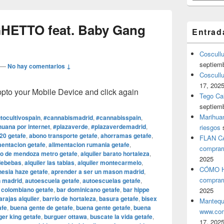
GHETTO feat. Baby Gang
Entrad
Coscull
septiem
—
No hay comentarios ↓
Coscullu
17, 202
o your Mobile Device and click again
Tego Cal
septiem
Marihuan
tocultivospain
,
#cannabismadrid
,
#cannabisspain
,
uana por internet
,
#plazaverde
,
#plazaverdemadrid
,
riesgos
20 getafe
,
abono transporte getafe
,
ahorramas getafe
,
FLAN C
mentacion getafe
,
alimentacion rumania getafe
,
comprar
o de mendoza metro getafe
,
alquiler barato hortaleza
,
2025
ldebebas
,
alquiler las tablas
,
alquiler montecarmelo
,
CÓMO H
esia haze getafe
,
aprender a ser un mason madrid
,
comprar
n madrid
,
autoescuela getafe
,
autoescuelas getafe
,
 colombiano getafe
,
bar dominicano getafe
,
bar hippe
2025
arajas alquiler
,
barrio de hortaleza
,
basura getafe
,
bisex
Mantequ
afe
,
buena gente de getafe
,
buena gente getafe
,
buena
www.com
ger king getafe
,
burguer ottawa
,
buscate la vida getafe
,
17, 202