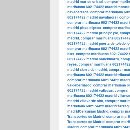
madrid mar de cristal
,
comprar marih
marihuana 602174422 madrid morata
navacerrada
,
comprar marihuana 602
602174422 madrid navalmoral
,
compr
comprar marihuana 602174422 madrid
madrid plaza eliptica
,
comprar marihu
602174422 madrid principe pio
,
compr
madrid
,
comprar marihuana 60217442
602174422 madrid puerta de toledo
,
c
comprar marihuana 602174422 madrid
blas
,
comprar marihuana 602174422 m
602174422 madrid sanchinarro
,
compr
reyes
,
comprar marihuana 602174422
madrid sierra de madrid
,
comprar mar
marihuana 602174422 madrid tribunal
comprar marihuana 602174422 madri
valdebernardo
,
comprar marihuana 6
602174422 madrid vallecas
,
comprar 
marihuana 602174422 madrid villanue
madrid villaverde alto
,
comprar marihu
marihuana 602174422 madrid zarza
madridCercanías Madrid
,
comprar ma
Transportes de Madrid
,
comprar mari
Transportes de Madrid
,
comprar marih
Madrid
,
comprar marihuana 602174422