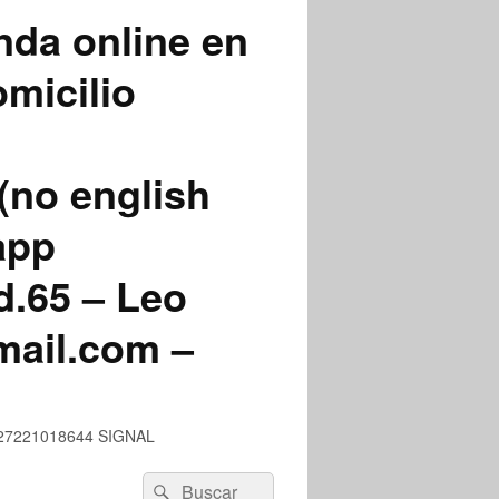
nda online en
micilio
(no english
app
.65 – Leo
mail.com –
 +527221018644 SIGNAL
Buscar
Buscar