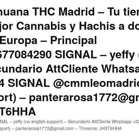
uana THC Madrid – Tu tie
jor Cannabis y Hachis a do
Europa – Principal
7084290 SIGNAL – yeffy 
cundario AttCliente Whats
4 SIGNAL @cmmleomadrid
ort) – panterarosa1772@g
XT6HHA
AL – yeffy (no english support) – Secundario AttCliente Whatsapp
upport) – panterarosa1772@gmail.com – Threema: JHXT6HHA