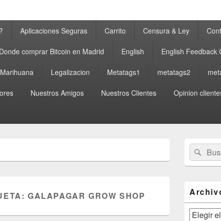
?
Aplicaciones Seguras
Carrito
Censura & Ley
Cont
Donde comprar Bitcoin en Madrid
English
English Feedback
a Marihuana
Legalizacion
Metatags1
metatags2
met
ores
Nuestros Amigos
Nuestros Clientes
Opinion cliente
El
Buscar
Busc
área
por:
de
widget
barra
lateral
Archiv
UETA:
GALAPAGAR GROW SHOP
primaria
Archivos