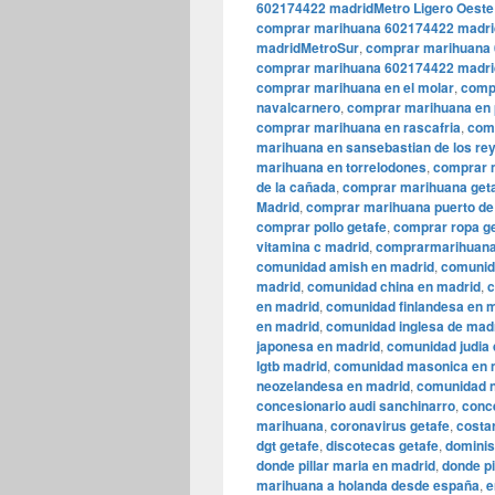
602174422 madridMetro Ligero Oeste
comprar marihuana 602174422 madri
madridMetroSur
,
comprar marihuana 
comprar marihuana 602174422 madrid
comprar marihuana en el molar
,
comp
navalcarnero
,
comprar marihuana en 
comprar marihuana en rascafria
,
comp
marihuana en sansebastian de los re
marihuana en torrelodones
,
comprar m
de la cañada
,
comprar marihuana get
Madrid
,
comprar marihuana puerto de
comprar pollo getafe
,
comprar ropa g
vitamina c madrid
,
comprarmarihuana
comunidad amish en madrid
,
comunid
madrid
,
comunidad china en madrid
,
c
en madrid
,
comunidad finlandesa en 
en madrid
,
comunidad inglesa de mad
japonesa en madrid
,
comunidad judia 
lgtb madrid
,
comunidad masonica en 
neozelandesa en madrid
,
comunidad n
concesionario audi sanchinarro
,
conc
marihuana
,
coronavirus getafe
,
costa
dgt getafe
,
discotecas getafe
,
dominis
donde pillar maria en madrid
,
donde pi
marihuana a holanda desde españa
,
e