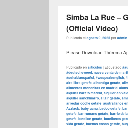
Simba La Rue – 
(Official Video)
Publicado el
agosto 9, 2025
por
admin
Please Download Threema Appt
Publicado en
articulos
|
Etiquetado
#au
#deutscheweed. nueva venta de marih
#sehablaespañol
,
#wespeakenglish
,
4
aire libre getafe
,
alhondiga getafe
,
ali
alimentos menonitas en madrid
,
alons
alquiler barato madrid
,
alquiler en va
alquiler sanchinarro
,
altair getafe
,
amn
arreglar coche getafe
,
australianos e
Azzlack
,
baby gang
,
badoo getafe
,
bar
getafe
,
bar rumano getafe
,
barrio de b
getafe
,
botellon getafe
,
botellones get
vida getafe
,
buenas cosas getafe
,
bur