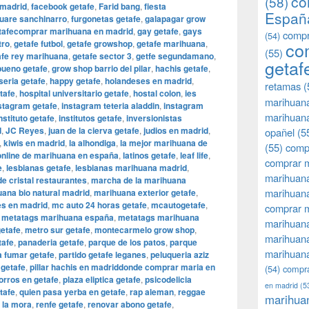
co
(58)
 madrid
,
facebook getafe
,
Farid bang
,
fiesta
Españ
uare sanchinarro
,
furgonetas getafe
,
galapagar grow
etafecomprar marihuana en madrid
,
gay getafe
,
gays
compr
(54)
tro
,
getafe futbol
,
getafe growshop
,
getafe marihuana
,
co
(55)
afe rey marihuana
,
getafe sector 3
,
getfe segundamano
,
getaf
bueno getafe
,
grow shop barrio del pilar
,
hachis getafe
,
eria getafe
,
happy getafe
,
holandeses en madrid
,
retamas
(
tafe
,
hospital universitario getafe
,
hostal colon
,
ies
marihuan
stagram getafe
,
instagram teteria aladdin
,
instagram
marihuana
nstituto getafe
,
institutos getafe
,
inversionistas
d
,
JC Reyes
,
juan de la cierva getafe
,
judios en madrid
,
opañel
(5
,
kiwis en madrid
,
la alhondiga
,
la mejor marihuana de
(55)
comp
 online de marihuana en españa
,
latinos getafe
,
leaf life
,
comprar m
e
,
lesbianas getafe
,
lesbianas marihuana madrid
,
marihuana
e cristal restaurantes
,
marcha de la marihuana
marihuana
ana bio natural madrid
,
marihuana exterior getafe
,
s en madrid
,
mc auto 24 horas getafe
,
mcautogetafe
,
comprar 
,
metatags marihuana españa
,
metatags marihuana
marihuana
etafe
,
metro sur getafe
,
montecarmelo grow shop
,
marihuana
tafe
,
panaderia getafe
,
parque de los patos
,
parque
marihuana
 fumar getafe
,
partido getafe leganes
,
peluqueria aziz
 getafe
,
pillar hachis en madriddonde comprar maria en
(54)
compra
porros en getafe
,
plaza eliptica getafe
,
psicodelicia
en madrid
(5
tafe
,
quien pasa yerba en getafe
,
rap aleman
,
reggae
marihua
e la mora
,
renfe getafe
,
renovar abono getafe
,