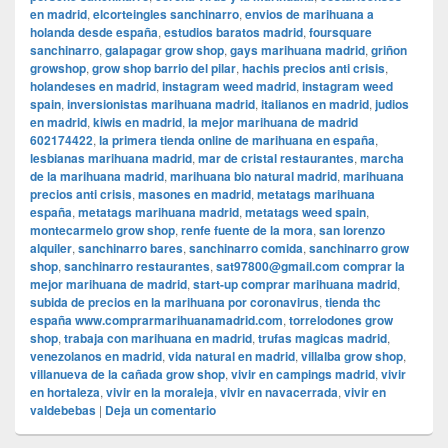
en madrid
,
elcorteingles sanchinarro
,
envios de marihuana a
holanda desde españa
,
estudios baratos madrid
,
foursquare
sanchinarro
,
galapagar grow shop
,
gays marihuana madrid
,
griñon
growshop
,
grow shop barrio del pilar
,
hachis precios anti crisis
,
holandeses en madrid
,
instagram weed madrid
,
instagram weed
spain
,
inversionistas marihuana madrid
,
italianos en madrid
,
judios
en madrid
,
kiwis en madrid
,
la mejor marihuana de madrid
602174422
,
la primera tienda online de marihuana en españa
,
lesbianas marihuana madrid
,
mar de cristal restaurantes
,
marcha
de la marihuana madrid
,
marihuana bio natural madrid
,
marihuana
precios anti crisis
,
masones en madrid
,
metatags marihuana
españa
,
metatags marihuana madrid
,
metatags weed spain
,
montecarmelo grow shop
,
renfe fuente de la mora
,
san lorenzo
alquiler
,
sanchinarro bares
,
sanchinarro comida
,
sanchinarro grow
shop
,
sanchinarro restaurantes
,
sat97800@gmail.com comprar la
mejor marihuana de madrid
,
start-up comprar marihuana madrid
,
subida de precios en la marihuana por coronavirus
,
tienda thc
españa www.comprarmarihuanamadrid.com
,
torrelodones grow
shop
,
trabaja con marihuana en madrid
,
trufas magicas madrid
,
venezolanos en madrid
,
vida natural en madrid
,
villalba grow shop
,
villanueva de la cañada grow shop
,
vivir en campings madrid
,
vivir
en hortaleza
,
vivir en la moraleja
,
vivir en navacerrada
,
vivir en
valdebebas
|
Deja un comentario