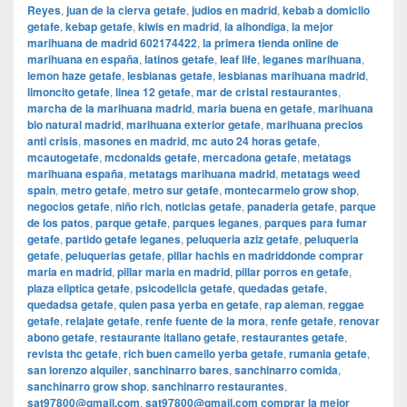
Reyes
,
juan de la cierva getafe
,
judios en madrid
,
kebab a domiclio
getafe
,
kebap getafe
,
kiwis en madrid
,
la alhondiga
,
la mejor
marihuana de madrid 602174422
,
la primera tienda online de
marihuana en españa
,
latinos getafe
,
leaf life
,
leganes marihuana
,
lemon haze getafe
,
lesbianas getafe
,
lesbianas marihuana madrid
,
limoncito getafe
,
linea 12 getafe
,
mar de cristal restaurantes
,
marcha de la marihuana madrid
,
maria buena en getafe
,
marihuana
bio natural madrid
,
marihuana exterior getafe
,
marihuana precios
anti crisis
,
masones en madrid
,
mc auto 24 horas getafe
,
mcautogetafe
,
mcdonalds getafe
,
mercadona getafe
,
metatags
marihuana españa
,
metatags marihuana madrid
,
metatags weed
spain
,
metro getafe
,
metro sur getafe
,
montecarmelo grow shop
,
negocios getafe
,
niño rich
,
noticias getafe
,
panaderia getafe
,
parque
de los patos
,
parque getafe
,
parques leganes
,
parques para fumar
getafe
,
partido getafe leganes
,
peluqueria aziz getafe
,
peluqueria
getafe
,
peluquerias getafe
,
pillar hachis en madriddonde comprar
maria en madrid
,
pillar maria en madrid
,
pillar porros en getafe
,
plaza eliptica getafe
,
psicodelicia getafe
,
quedadas getafe
,
quedadsa getafe
,
quien pasa yerba en getafe
,
rap aleman
,
reggae
getafe
,
relajate getafe
,
renfe fuente de la mora
,
renfe getafe
,
renovar
abono getafe
,
restaurante italiano getafe
,
restaurantes getafe
,
revista thc getafe
,
rich buen camello yerba getafe
,
rumania getafe
,
san lorenzo alquiler
,
sanchinarro bares
,
sanchinarro comida
,
sanchinarro grow shop
,
sanchinarro restaurantes
,
sat97800@gmail.com
,
sat97800@gmail.com comprar la mejor