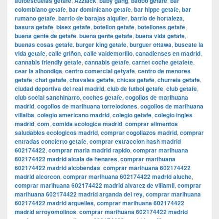
autoescuelas getafe
,
Azzlack
,
baby gang
,
badoo getafe
,
bar
colombiano getafe
,
bar dominicano getafe
,
bar hippe getafe
,
bar
rumano getafe
,
barrio de barajas alquiler
,
barrio de hortaleza
,
basura getafe
,
bisex getafe
,
botellon getafe
,
botellones getafe
,
buena gente de getafe
,
buena gente getafe
,
buena vida getafe
,
buenas cosas getafe
,
burger king getafe
,
burguer ottawa
,
buscate la
vida getafe
,
calle griñon
,
calle valdemorillo
,
canadienses en madrid
,
cannabis friendly getafe
,
cannabis getafe
,
carnet coche getafete
,
cear la alhondiga
,
centro comercial getyafe
,
centro de menores
getafe
,
chat getafe
,
chavales getafe
,
chicas getafe
,
churreia getafe
,
ciudad deportiva del real madrid
,
club de futbol getafe
,
club getafe
,
club social sanchinarro
,
coches getafe
,
cogollos de marihuana
madrid
,
cogollos de marihuana torrelodones
,
cogollos de marihuana
villalba
,
colegio americano madrid
,
colegio getafe
,
colegio ingles
madrid
,
com
,
comida ecologica madrid
,
comprar alimentos
saludables ecologicos madrid
,
comprar cogollazos madrid
,
comprar
entradas concierto getafe
,
comprar extraccion hash madrid
602174422
,
comprar maria madrid rapido
,
comprar marihuana
602174422 madrid alcala de henares
,
comprar marihuana
602174422 madrid alcobendas
,
comprar marihuana 602174422
madrid alcorcon
,
comprar marihuana 602174422 madrid aluche
,
comprar marihuana 602174422 madrid alvarez de villamil
,
comprar
marihuana 602174422 madrid arganda del rey
,
comprar marihuana
602174422 madrid arguelles
,
comprar marihuana 602174422
madrid arroyomolinos
,
comprar marihuana 602174422 madrid