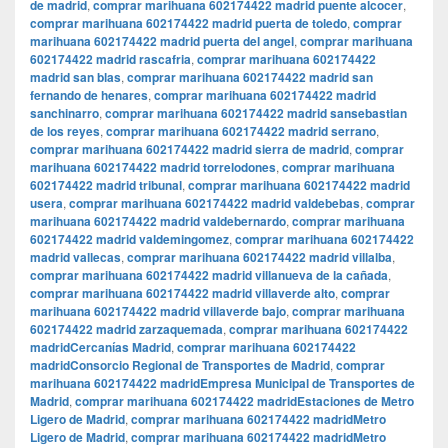
de madrid
,
comprar marihuana 602174422 madrid puente alcocer
,
comprar marihuana 602174422 madrid puerta de toledo
,
comprar
marihuana 602174422 madrid puerta del angel
,
comprar marihuana
602174422 madrid rascafria
,
comprar marihuana 602174422
madrid san blas
,
comprar marihuana 602174422 madrid san
fernando de henares
,
comprar marihuana 602174422 madrid
sanchinarro
,
comprar marihuana 602174422 madrid sansebastian
de los reyes
,
comprar marihuana 602174422 madrid serrano
,
comprar marihuana 602174422 madrid sierra de madrid
,
comprar
marihuana 602174422 madrid torrelodones
,
comprar marihuana
602174422 madrid tribunal
,
comprar marihuana 602174422 madrid
usera
,
comprar marihuana 602174422 madrid valdebebas
,
comprar
marihuana 602174422 madrid valdebernardo
,
comprar marihuana
602174422 madrid valdemingomez
,
comprar marihuana 602174422
madrid vallecas
,
comprar marihuana 602174422 madrid villalba
,
comprar marihuana 602174422 madrid villanueva de la cañada
,
comprar marihuana 602174422 madrid villaverde alto
,
comprar
marihuana 602174422 madrid villaverde bajo
,
comprar marihuana
602174422 madrid zarzaquemada
,
comprar marihuana 602174422
madridCercanías Madrid
,
comprar marihuana 602174422
madridConsorcio Regional de Transportes de Madrid
,
comprar
marihuana 602174422 madridEmpresa Municipal de Transportes de
Madrid
,
comprar marihuana 602174422 madridEstaciones de Metro
Ligero de Madrid
,
comprar marihuana 602174422 madridMetro
Ligero de Madrid
,
comprar marihuana 602174422 madridMetro