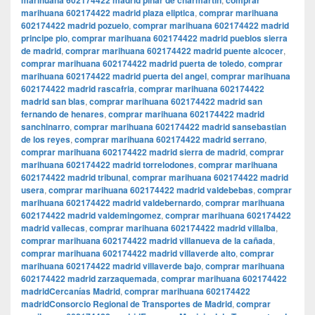
marihuana 602174422 madrid pinar de charmartin
comprar
marihuana 602174422 madrid plaza eliptica
,
comprar marihuana
602174422 madrid pozuelo
,
comprar marihuana 602174422 madrid
principe pio
,
comprar marihuana 602174422 madrid pueblos sierra
de madrid
,
comprar marihuana 602174422 madrid puente alcocer
,
comprar marihuana 602174422 madrid puerta de toledo
,
comprar
marihuana 602174422 madrid puerta del angel
,
comprar marihuana
602174422 madrid rascafria
,
comprar marihuana 602174422
madrid san blas
,
comprar marihuana 602174422 madrid san
fernando de henares
,
comprar marihuana 602174422 madrid
sanchinarro
,
comprar marihuana 602174422 madrid sansebastian
de los reyes
,
comprar marihuana 602174422 madrid serrano
,
comprar marihuana 602174422 madrid sierra de madrid
,
comprar
marihuana 602174422 madrid torrelodones
,
comprar marihuana
602174422 madrid tribunal
,
comprar marihuana 602174422 madrid
usera
,
comprar marihuana 602174422 madrid valdebebas
,
comprar
marihuana 602174422 madrid valdebernardo
,
comprar marihuana
602174422 madrid valdemingomez
,
comprar marihuana 602174422
madrid vallecas
,
comprar marihuana 602174422 madrid villalba
,
comprar marihuana 602174422 madrid villanueva de la cañada
,
comprar marihuana 602174422 madrid villaverde alto
,
comprar
marihuana 602174422 madrid villaverde bajo
,
comprar marihuana
602174422 madrid zarzaquemada
,
comprar marihuana 602174422
madridCercanías Madrid
,
comprar marihuana 602174422
madridConsorcio Regional de Transportes de Madrid
,
comprar