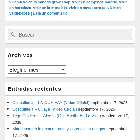
villanueva de la cañada grow shop
,
vivir en campings madrid
,
vivir
en hortaleza
,
vivir en la moraleja
,
vivir en navacerrada
,
vivir en
valdebebas
|
Deja un comentario
El
Buscar
Buscar
área
por:
de
widget
barra
Archivos
lateral
primaria
Archivos
Entradas recientes
Cosculluela – LA QUE HAY (Video Oficial)
septiembre 17, 2025
Cosculluela – Guaya (Video Oficial)
septiembre 17, 2025
Tego Calderon – Alegria (Que Bonita Es La Vida)
septiembre 17,
2025
Marihuana en la cocina: usos y potenciales riesgos
septiembre
17, 2025