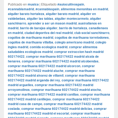
Publicado en
musica
|
Etiquetado
#autocultivospain
,
#cannabismadrid
,
#cannabisspain
,
alimentos menonitas en madrid
,
alquiler barato hortaleza
,
alquiler barato madrid
,
alquiler en
valdebebas
,
alquiler las tablas
,
alquiler montecarmelo
,
alquiler
sanchinarro
,
aprender a ser un mason madrid
,
australianos en
madrid
,
barrio de barajas alquiler
,
barrio de hortaleza
,
canadienses
en madrid
,
ciudad deportiva del real madrid
,
club social sanchinarro
,
cogollos de marihuana madrid
,
cogollos de marihuana torrelodones
,
cogollos de marihuana villalba
,
colegio americano madrid
,
colegio
ingles madrid
,
comida ecologica madrid
,
comprar alimentos
saludables ecologicos madrid
,
comprar extraccion hash madrid
602174422
,
comprar marihuana 602174422 madrid alcala de
henares
,
comprar marihuana 602174422 madrid alcobendas
,
comprar marihuana 602174422 madrid alcorcon
,
comprar
marihuana 602174422 madrid aluche
,
comprar marihuana
602174422 madrid alvarez de villamil
,
comprar marihuana
602174422 madrid arganda del rey
,
comprar marihuana 602174422
madrid arguelles
,
comprar marihuana 602174422 madrid
arroyomolinos
,
comprar marihuana 602174422 madrid atocha
,
comprar marihuana 602174422 madrid canillas
,
comprar marihuana
602174422 madrid canillejas
,
comprar marihuana 602174422
madrid casa de campo
,
comprar marihuana 602174422 madrid
coslada
,
comprar marihuana 602174422 madrid delicias
,
comprar
marihuana 602174422 madrid el escorial
,
comprar marihuana
,