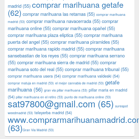
comprar marihuana getafe
madrid
(55)
(62)
comprar marihuana las retamas
(55)
comprar marihuana
comprar marihuana navacerrada
(55)
comprar
madrid
(53)
marihuana online
(55)
comprar marihuana opañel
(55)
comprar marihuana plaza eliptica
(55)
comprar marihuana
puerta del angel
(55)
comprar marihuana pìramides
(55)
comprar marihuana rapido madrid
(55)
comprar marihuana
sansebastian de los reyes
(55)
comprar marihuana serrano
(55)
comprar marihuana sierra de madrid
(55)
comprar
marihuana soto del real
(55)
comprar marihuana tribunal
(55)
comprar marihuana usera
(54)
comprar marihuana valdeski
(54)
getafe
comprar matuja en madrid
(53)
el mejor cannabis de madrid
(53)
marihuana
(56)
pillar maria en madrid
gran via pillar marihuana
(53)
(54)
pillar marihuana en el retiro
(53)
punto de marihuana online
(53)
sat97800@gmail.com
(65)
surespot
teleyerba madrid
(54)
weedmadrid
(53)
www.comprarmarihuanamadrid.c
(63)
​​Gran Via Madrid
(53)