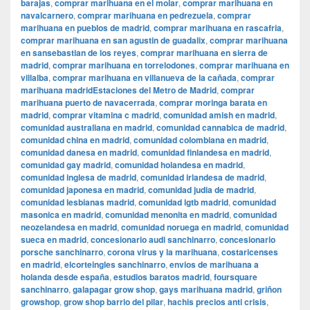
barajas
,
comprar marihuana en el molar
,
comprar marihuana en
navalcarnero
,
comprar marihuana en pedrezuela
,
comprar
marihuana en pueblos de madrid
,
comprar marihuana en rascafria
,
comprar marihuana en san agustin de guadalix
,
comprar marihuana
en sansebastian de los reyes
,
comprar marihuana en sierra de
madrid
,
comprar marihuana en torrelodones
,
comprar marihuana en
villalba
,
comprar marihuana en villanueva de la cañada
,
comprar
marihuana madridEstaciones del Metro de Madrid
,
comprar
marihuana puerto de navacerrada
,
comprar moringa barata en
madrid
,
comprar vitamina c madrid
,
comunidad amish en madrid
,
comunidad australiana en madrid
,
comunidad cannabica de madrid
,
comunidad china en madrid
,
comunidad colombiana en madrid
,
comunidad danesa en madrid
,
comunidad finlandesa en madrid
,
comunidad gay madrid
,
comunidad holandesa en madrid
,
comunidad inglesa de madrid
,
comunidad irlandesa de madrid
,
comunidad japonesa en madrid
,
comunidad judia de madrid
,
comunidad lesbianas madrid
,
comunidad lgtb madrid
,
comunidad
masonica en madrid
,
comunidad menonita en madrid
,
comunidad
neozelandesa en madrid
,
comunidad noruega en madrid
,
comunidad
sueca en madrid
,
concesionario audi sanchinarro
,
concesionario
porsche sanchinarro
,
corona virus y la marihuana
,
costaricenses
en madrid
,
elcorteingles sanchinarro
,
envios de marihuana a
holanda desde españa
,
estudios baratos madrid
,
foursquare
sanchinarro
,
galapagar grow shop
,
gays marihuana madrid
,
griñon
growshop
,
grow shop barrio del pilar
,
hachis precios anti crisis
,