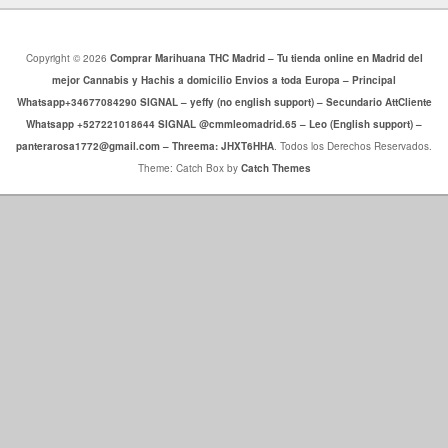
Copyright © 2026
Comprar Marihuana THC Madrid – Tu tienda online en Madrid del
mejor Cannabis y Hachis a domicilio Envios a toda Europa – Principal
Whatsapp+34677084290 SIGNAL – yeffy (no english support) – Secundario AttCliente
Whatsapp +527221018644 SIGNAL @cmmleomadrid.65 – Leo (English support) –
panterarosa1772@gmail.com – Threema: JHXT6HHA
. Todos los Derechos Reservados.
Theme: Catch Box by
Catch Themes