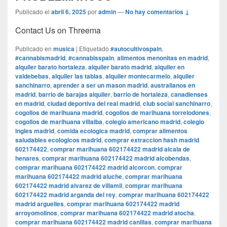
Publicado el
abril 6, 2025
por
admin
—
No hay comentarios ↓
Contact Us on Threema
Publicado en
musica
|
Etiquetado
#autocultivospain
,
#cannabismadrid
,
#cannabisspain
,
alimentos menonitas en madrid
,
alquiler barato hortaleza
,
alquiler barato madrid
,
alquiler en
valdebebas
,
alquiler las tablas
,
alquiler montecarmelo
,
alquiler
sanchinarro
,
aprender a ser un mason madrid
,
australianos en
madrid
,
barrio de barajas alquiler
,
barrio de hortaleza
,
canadienses
en madrid
,
ciudad deportiva del real madrid
,
club social sanchinarro
,
cogollos de marihuana madrid
,
cogollos de marihuana torrelodones
,
cogollos de marihuana villalba
,
colegio americano madrid
,
colegio
ingles madrid
,
comida ecologica madrid
,
comprar alimentos
saludables ecologicos madrid
,
comprar extraccion hash madrid
602174422
,
comprar marihuana 602174422 madrid alcala de
henares
,
comprar marihuana 602174422 madrid alcobendas
,
comprar marihuana 602174422 madrid alcorcon
,
comprar
marihuana 602174422 madrid aluche
,
comprar marihuana
602174422 madrid alvarez de villamil
,
comprar marihuana
602174422 madrid arganda del rey
,
comprar marihuana 602174422
madrid arguelles
,
comprar marihuana 602174422 madrid
arroyomolinos
,
comprar marihuana 602174422 madrid atocha
,
comprar marihuana 602174422 madrid canillas
,
comprar marihuana