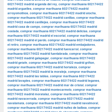
602174422 madrid arganda del rey
,
comprar marihuana 602174422
madrid arguelles
,
comprar marihuana 602174422 madrid
arroyomolinos
,
comprar marihuana 602174422 madrid atocha
,
comprar marihuana 602174422 madrid canillas
,
comprar marihuana
602174422 madrid canillejas
,
comprar marihuana 602174422
madrid casa de campo
,
comprar marihuana 602174422 madrid
coslada
,
comprar marihuana 602174422 madrid delicias
,
comprar
marihuana 602174422 madrid el escorial
,
comprar marihuana
602174422 madrid el pardo
,
comprar marihuana 602174422 madrid
el retiro
,
comprar marihuana 602174422 madrid embajadores
,
comprar marihuana 602174422 madrid fuencarral
,
comprar
marihuana 602174422 madrid fuenlabrada
,
comprar marihuana
602174422 madrid galapagar
,
comprar marihuana 602174422
madrid getafe
,
comprar marihuana 602174422 madrid griñon
,
comprar marihuana 602174422 madrid hortaleza
,
comprar
marihuana 602174422 madrid la moraleja
,
comprar marihuana
602174422 madrid las tablas
,
comprar marihuana 602174422
madrid lavapies
,
comprar marihuana 602174422 madrid leganes
,
comprar marihuana 602174422 madrid mar de cristal
,
comprar
marihuana 602174422 madrid montecarmelo
,
comprar marihuana
602174422 madrid moratalaz
,
comprar marihuana 602174422
madrid navacerrada
,
comprar marihuana 602174422 madrid
navalamata
,
comprar marihuana 602174422 madrid navalmoral
,
comprar marihuana 602174422 madrid nuñez de balboa
,
comprar
,