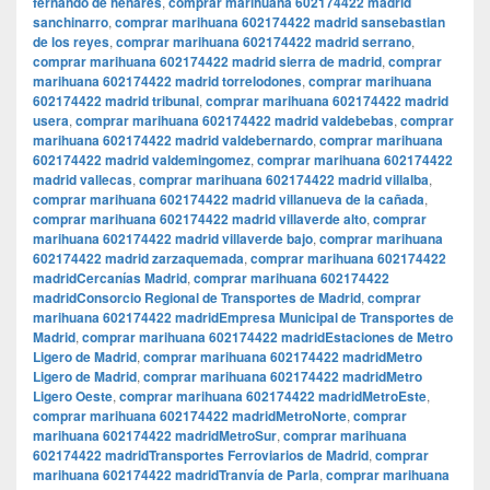
fernando de henares
,
comprar marihuana 602174422 madrid
sanchinarro
,
comprar marihuana 602174422 madrid sansebastian
de los reyes
,
comprar marihuana 602174422 madrid serrano
,
comprar marihuana 602174422 madrid sierra de madrid
,
comprar
marihuana 602174422 madrid torrelodones
,
comprar marihuana
602174422 madrid tribunal
,
comprar marihuana 602174422 madrid
usera
,
comprar marihuana 602174422 madrid valdebebas
,
comprar
marihuana 602174422 madrid valdebernardo
,
comprar marihuana
602174422 madrid valdemingomez
,
comprar marihuana 602174422
madrid vallecas
,
comprar marihuana 602174422 madrid villalba
,
comprar marihuana 602174422 madrid villanueva de la cañada
,
comprar marihuana 602174422 madrid villaverde alto
,
comprar
marihuana 602174422 madrid villaverde bajo
,
comprar marihuana
602174422 madrid zarzaquemada
,
comprar marihuana 602174422
madridCercanías Madrid
,
comprar marihuana 602174422
madridConsorcio Regional de Transportes de Madrid
,
comprar
marihuana 602174422 madridEmpresa Municipal de Transportes de
Madrid
,
comprar marihuana 602174422 madridEstaciones de Metro
Ligero de Madrid
,
comprar marihuana 602174422 madridMetro
Ligero de Madrid
,
comprar marihuana 602174422 madridMetro
Ligero Oeste
,
comprar marihuana 602174422 madridMetroEste
,
comprar marihuana 602174422 madridMetroNorte
,
comprar
marihuana 602174422 madridMetroSur
,
comprar marihuana
602174422 madridTransportes Ferroviarios de Madrid
,
comprar
marihuana 602174422 madridTranvía de Parla
,
comprar marihuana