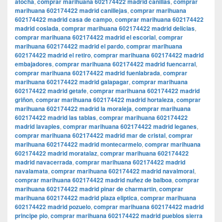
atocha
,
comprar marihuana 602174422 madrid canillas
,
comprar
marihuana 602174422 madrid canillejas
,
comprar marihuana
602174422 madrid casa de campo
,
comprar marihuana 602174422
madrid coslada
,
comprar marihuana 602174422 madrid delicias
,
comprar marihuana 602174422 madrid el escorial
,
comprar
marihuana 602174422 madrid el pardo
,
comprar marihuana
602174422 madrid el retiro
,
comprar marihuana 602174422 madrid
embajadores
,
comprar marihuana 602174422 madrid fuencarral
,
comprar marihuana 602174422 madrid fuenlabrada
,
comprar
marihuana 602174422 madrid galapagar
,
comprar marihuana
602174422 madrid getafe
,
comprar marihuana 602174422 madrid
griñon
,
comprar marihuana 602174422 madrid hortaleza
,
comprar
marihuana 602174422 madrid la moraleja
,
comprar marihuana
602174422 madrid las tablas
,
comprar marihuana 602174422
madrid lavapies
,
comprar marihuana 602174422 madrid leganes
,
comprar marihuana 602174422 madrid mar de cristal
,
comprar
marihuana 602174422 madrid montecarmelo
,
comprar marihuana
602174422 madrid moratalaz
,
comprar marihuana 602174422
madrid navacerrada
,
comprar marihuana 602174422 madrid
navalamata
,
comprar marihuana 602174422 madrid navalmoral
,
comprar marihuana 602174422 madrid nuñez de balboa
,
comprar
marihuana 602174422 madrid pinar de charmartin
,
comprar
marihuana 602174422 madrid plaza eliptica
,
comprar marihuana
602174422 madrid pozuelo
,
comprar marihuana 602174422 madrid
principe pio
,
comprar marihuana 602174422 madrid pueblos sierra