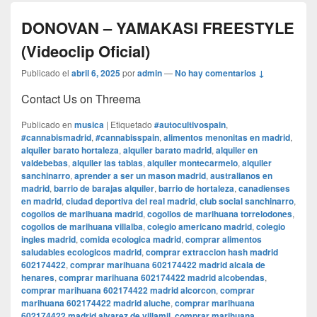
DONOVAN – YAMAKASI FREESTYLE
(Videoclip Oficial)
Publicado el
abril 6, 2025
por
admin
—
No hay comentarios ↓
Contact Us on Threema
Publicado en
musica
|
Etiquetado
#autocultivospain
,
#cannabismadrid
,
#cannabisspain
,
alimentos menonitas en madrid
,
alquiler barato hortaleza
,
alquiler barato madrid
,
alquiler en
valdebebas
,
alquiler las tablas
,
alquiler montecarmelo
,
alquiler
sanchinarro
,
aprender a ser un mason madrid
,
australianos en
madrid
,
barrio de barajas alquiler
,
barrio de hortaleza
,
canadienses
en madrid
,
ciudad deportiva del real madrid
,
club social sanchinarro
,
cogollos de marihuana madrid
,
cogollos de marihuana torrelodones
,
cogollos de marihuana villalba
,
colegio americano madrid
,
colegio
ingles madrid
,
comida ecologica madrid
,
comprar alimentos
saludables ecologicos madrid
,
comprar extraccion hash madrid
602174422
,
comprar marihuana 602174422 madrid alcala de
henares
,
comprar marihuana 602174422 madrid alcobendas
,
comprar marihuana 602174422 madrid alcorcon
,
comprar
marihuana 602174422 madrid aluche
,
comprar marihuana
602174422 madrid alvarez de villamil
,
comprar marihuana