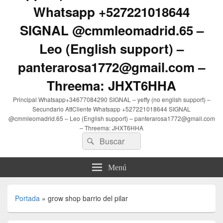
Whatsapp +527221018644
SIGNAL @cmmleomadrid.65 –
Leo (English support) –
panterarosa1772@gmail.com –
Threema: JHXT6HHA
Principal Whatsapp+34677084290 SIGNAL – yeffy (no english support) –
Secundario AttCliente Whatsapp +527221018644 SIGNAL
@cmmleomadrid.65 – Leo (English support) – panterarosa1772@gmail.com
– Threema: JHXT6HHA
Buscar
Buscar
por:
Menú
Portada
»
grow shop barrio del pilar