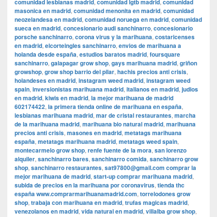
comunidad lesbianas madrid
,
comunidad lgtb madrid
,
comunidad
masonica en madrid
,
comunidad menonita en madrid
,
comunidad
neozelandesa en madrid
,
comunidad noruega en madrid
,
comunidad
sueca en madrid
,
concesionario audi sanchinarro
,
concesionario
porsche sanchinarro
,
corona virus y la marihuana
,
costaricenses
en madrid
,
elcorteingles sanchinarro
,
envios de marihuana a
holanda desde españa
,
estudios baratos madrid
,
foursquare
sanchinarro
,
galapagar grow shop
,
gays marihuana madrid
,
griñon
growshop
,
grow shop barrio del pilar
,
hachis precios anti crisis
,
holandeses en madrid
,
instagram weed madrid
,
instagram weed
spain
,
inversionistas marihuana madrid
,
italianos en madrid
,
judios
en madrid
,
kiwis en madrid
,
la mejor marihuana de madrid
602174422
,
la primera tienda online de marihuana en españa
,
lesbianas marihuana madrid
,
mar de cristal restaurantes
,
marcha
de la marihuana madrid
,
marihuana bio natural madrid
,
marihuana
precios anti crisis
,
masones en madrid
,
metatags marihuana
españa
,
metatags marihuana madrid
,
metatags weed spain
,
montecarmelo grow shop
,
renfe fuente de la mora
,
san lorenzo
alquiler
,
sanchinarro bares
,
sanchinarro comida
,
sanchinarro grow
shop
,
sanchinarro restaurantes
,
sat97800@gmail.com comprar la
mejor marihuana de madrid
,
start-up comprar marihuana madrid
,
subida de precios en la marihuana por coronavirus
,
tienda thc
españa www.comprarmarihuanamadrid.com
,
torrelodones grow
shop
,
trabaja con marihuana en madrid
,
trufas magicas madrid
,
venezolanos en madrid
,
vida natural en madrid
,
villalba grow shop
,