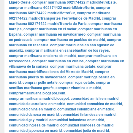
Ligero Oeste
,
comprar marihuana 602174422 madridMetroEste
,
comprar marihuana 602174422 madridMetroNorte
,
comprar
marihuana 602174422 madridMetroSur
,
comprar marihuana
602174422 madridTransportes Ferroviarios de Madrid
,
comprar
marihuana 602174422 madridTranvía de Parla
,
comprar marihuana
barajas
,
comprar marihuana en el molar
,
comprar marihuana en
España
,
comprar marihuana en navalcarnero
,
comprar marihuana
en pedrezuela
,
comprar marihuana en pueblos de madrid
,
comprar
marihuana en rascafria
,
comprar marihuana en san agustin de
guadalix
,
comprar marihuana en sansebastian de los reyes
,
comprar marihuana en sierra de madrid
,
comprar marihuana en
torrelodones
,
comprar marihuana en villalba
,
comprar marihuana en
villanueva de la cañada
,
comprar marihuana getafe
,
comprar
marihuana madridEstaciones del Metro de Madrid
,
comprar
marihuana puerto de navacerrada
,
comprar moringa barata en
madrid
,
comprar pollo getafe
,
comprar ropa getafe
,
comprar
semillas marihuana getafe
,
comprar vitamina c madrid
,
comprarmarihuana.blogspot.com
,
comprarmarihuanamadrid.blogspot
,
comunidad amish en madrid
,
comunidad australiana en madrid
,
comunidad cannabica de madrid
,
comunidad china en madrid
,
comunidad colombiana en madrid
,
comunidad danesa en madrid
,
comunidad finlandesa en madrid
,
comunidad gay madrid
,
comunidad holandesa en madrid
,
comunidad inglesa de madrid
,
comunidad irlandesa de madrid
,
comunidad japonesa en madrid
,
comunidad judia de madrid
,