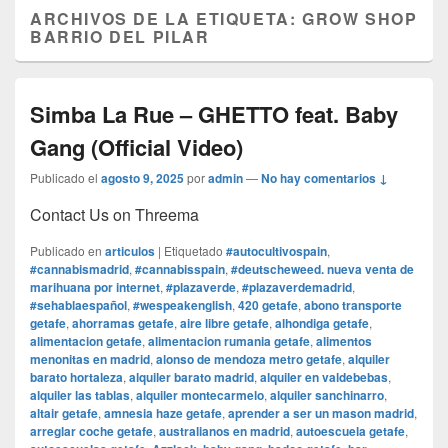
ARCHIVOS DE LA ETIQUETA:
GROW SHOP
BARRIO DEL PILAR
Simba La Rue – GHETTO feat. Baby
Gang (Official Video)
Publicado el
agosto 9, 2025
por
admin
—
No hay comentarios ↓
Contact Us on Threema
Publicado en
articulos
|
Etiquetado
#autocultivospain
,
#cannabismadrid
,
#cannabisspain
,
#deutscheweed. nueva venta de
marihuana por internet
,
#plazaverde
,
#plazaverdemadrid
,
#sehablaespañol
,
#wespeakenglish
,
420 getafe
,
abono transporte
getafe
,
ahorramas getafe
,
aire libre getafe
,
alhondiga getafe
,
alimentacion getafe
,
alimentacion rumania getafe
,
alimentos
menonitas en madrid
,
alonso de mendoza metro getafe
,
alquiler
barato hortaleza
,
alquiler barato madrid
,
alquiler en valdebebas
,
alquiler las tablas
,
alquiler montecarmelo
,
alquiler sanchinarro
,
altair getafe
,
amnesia haze getafe
,
aprender a ser un mason madrid
,
arreglar coche getafe
,
australianos en madrid
,
autoescuela getafe
,