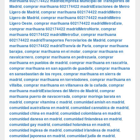
marihuana 602174422 madridEmpresa Municipal de Transportes de
Madrid
,
comprar marihuana 602174422 madridEstaciones de Metro
Ligero de Madrid
,
comprar marihuana 602174422 madridMetro
Ligero de Madrid
,
comprar marihuana 602174422 madridMetro
Ligero Oeste
,
comprar marihuana 602174422 madridMetroEste
,
comprar marihuana 602174422 madridMetroNorte
,
comprar
marihuana 602174422 madridMetroSur
,
comprar marihuana
602174422 madridTransportes Ferroviarios de Madrid
,
comprar
marihuana 602174422 madridTranvía de Parla
,
comprar marihuana
barajas
,
comprar marihuana en el molar
,
comprar marihuana en
navalcarnero
,
comprar marihuana en pedrezuela
,
comprar
marihuana en pueblos de madrid
,
comprar marihuana en rascafria
,
comprar marihuana en san agustin de guadalix
,
comprar marihuana
en sansebastian de los reyes
,
comprar marihuana en sierra de
madrid
,
comprar marihuana en torrelodones
,
comprar marihuana en
villalba
,
comprar marihuana en villanueva de la cañada
,
comprar
marihuana madridEstaciones del Metro de Madrid
,
comprar
marihuana puerto de navacerrada
,
comprar moringa barata en
madrid
,
comprar vitamina c madrid
,
comunidad amish en madrid
,
comunidad australiana en madrid
,
comunidad cannabica de madrid
,
comunidad china en madrid
,
comunidad colombiana en madrid
,
comunidad danesa en madrid
,
comunidad finlandesa en madrid
,
comunidad gay madrid
,
comunidad holandesa en madrid
,
comunidad inglesa de madrid
,
comunidad irlandesa de madrid
,
comunidad japonesa en madrid
,
comunidad judia de madrid
,