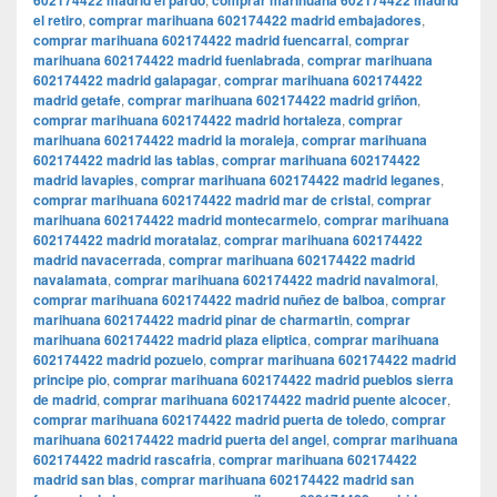
602174422 madrid el pardo
comprar marihuana 602174422 madrid
el retiro
,
comprar marihuana 602174422 madrid embajadores
,
comprar marihuana 602174422 madrid fuencarral
,
comprar
marihuana 602174422 madrid fuenlabrada
,
comprar marihuana
602174422 madrid galapagar
,
comprar marihuana 602174422
madrid getafe
,
comprar marihuana 602174422 madrid griñon
,
comprar marihuana 602174422 madrid hortaleza
,
comprar
marihuana 602174422 madrid la moraleja
,
comprar marihuana
602174422 madrid las tablas
,
comprar marihuana 602174422
madrid lavapies
,
comprar marihuana 602174422 madrid leganes
,
comprar marihuana 602174422 madrid mar de cristal
,
comprar
marihuana 602174422 madrid montecarmelo
,
comprar marihuana
602174422 madrid moratalaz
,
comprar marihuana 602174422
madrid navacerrada
,
comprar marihuana 602174422 madrid
navalamata
,
comprar marihuana 602174422 madrid navalmoral
,
comprar marihuana 602174422 madrid nuñez de balboa
,
comprar
marihuana 602174422 madrid pinar de charmartin
,
comprar
marihuana 602174422 madrid plaza eliptica
,
comprar marihuana
602174422 madrid pozuelo
,
comprar marihuana 602174422 madrid
principe pio
,
comprar marihuana 602174422 madrid pueblos sierra
de madrid
,
comprar marihuana 602174422 madrid puente alcocer
,
comprar marihuana 602174422 madrid puerta de toledo
,
comprar
marihuana 602174422 madrid puerta del angel
,
comprar marihuana
602174422 madrid rascafria
,
comprar marihuana 602174422
madrid san blas
,
comprar marihuana 602174422 madrid san