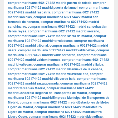
comprar marihuana 602174422 madrid puerta de toledo
,
comprar
marihuana 602174422 madrid puerta del angel
,
comprar marihuana
602174422 madrid rascafria
,
comprar marihuana 602174422
madrid san blas
,
comprar marihuana 602174422 madrid san
fernando de henares
,
comprar marihuana 602174422 madrid
sanchinarro
,
comprar marihuana 602174422 madrid sansebastian
de los reyes
,
comprar marihuana 602174422 madrid serrano
,
comprar marihuana 602174422 madrid sierra de madrid
,
comprar
marihuana 602174422 madrid torrelodones
,
comprar marihuana
602174422 madrid tribunal
,
comprar marihuana 602174422 madrid
usera
,
comprar marihuana 602174422 madrid valdebebas
,
comprar
marihuana 602174422 madrid valdebernardo
,
comprar marihuana
602174422 madrid valdemingomez
,
comprar marihuana 602174422
madrid vallecas
,
comprar marihuana 602174422 madrid villalba
,
comprar marihuana 602174422 madrid villanueva de la cañada
,
comprar marihuana 602174422 madrid villaverde alto
,
comprar
marihuana 602174422 madrid villaverde bajo
,
comprar marihuana
602174422 madrid zarzaquemada
,
comprar marihuana 602174422
madridCercanías Madrid
,
comprar marihuana 602174422
madridConsorcio Regional de Transportes de Madrid
,
comprar
marihuana 602174422 madridEmpresa Municipal de Transportes de
Madrid
,
comprar marihuana 602174422 madridEstaciones de Metro
Ligero de Madrid
,
comprar marihuana 602174422 madridMetro
Ligero de Madrid
,
comprar marihuana 602174422 madridMetro
Ligero Oeste
,
comprar marihuana 602174422 madridMetroEste
,