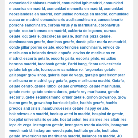
comunidad lesbianas madrid
,
comunidad lgtb madrid
,
comunidad
masonica en madrid
,
comunidad menonita en madrid
,
comunidad
neozelandesa en madrid
,
comunidad noruega en madrid
,
comunidad
sueca en madrid
,
concesionario audi sanchinarro
,
concesionario
porsche sanchinarro
,
corona virus y la marihuana
,
coronavirus
getafe
,
costaricenses en madrid
,
cubierta de leganes
,
cursos
getafe
,
dgt getafe
,
discotecas getafe
,
dominis pizza getafe
,
dominocanos getafe
,
dominos getafe
,
donde pillar maria en madrid
,
donde pillar porros getafe
,
elcorteingles sanchinarro
,
envios de
marihuana a holanda desde españa
,
envios de marihuana en
madrid
,
escorts getafe
,
escorts parla
,
escorts pinto
,
estudios
baratos madrid
,
facebook getafe
,
Farid bang
,
fiesta universitaria
getaferich getafe
,
foursquare sanchinarro
,
furgonetas getafe
,
galapagar grow shop
,
galeria lope de vega
,
garajes getafecomprar
marihuana en madrid
,
gay getafe
,
gays marihuana madrid
,
Getafe
,
getafe centro
,
getafe futbol
,
getafe growshop
,
getafe marihuana
,
getafe norte
,
getafe ordenadores
,
getafe rey marihuana
,
getafe
sector 3
,
getfe segundamano
,
grindr getafe
,
griñon growshop
,
grow
bueno getafe
,
grow shop barrio del pilar
,
hachis getafe
,
hachis
precios anti crisis
,
hamburgueseria getafe
,
happy getafe
,
holandeses en madrid
,
hookup weed in madrid
,
hospital de getafe
,
hospital universitario getafe
,
hostal colon
,
ies alarnes
,
ies altair
,
ies
lope de vega
,
instagram getafe
,
instagram teteria aladdin
,
instagram
weed madrid
,
instagram weed spain
,
instituto getafe
,
institutos
getafe
,
inversionistas marihuana madrid
,
italianos en madrid
,
JC