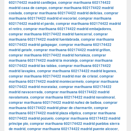
602174422 madrid canillejas
,
comprar marihuana 602174422
madrid casa de campo
,
comprar marihuana 602174422 madrid
coslada
,
comprar marihuana 602174422 madrid delicias
,
comprar
marihuana 602174422 madrid el escorial
,
comprar marihuana
602174422 madrid el pardo
,
comprar marihuana 602174422 madrid
el retiro
,
comprar marihuana 602174422 madrid embajadores
,
comprar marihuana 602174422 madrid fuencarral
,
comprar
marihuana 602174422 madrid fuenlabrada
,
comprar marihuana
602174422 madrid galapagar
,
comprar marihuana 602174422
madrid getafe
,
comprar marihuana 602174422 madrid griñon
,
comprar marihuana 602174422 madrid hortaleza
,
comprar
marihuana 602174422 madrid la moraleja
,
comprar marihuana
602174422 madrid las tablas
,
comprar marihuana 602174422
madrid lavapies
,
comprar marihuana 602174422 madrid leganes
,
comprar marihuana 602174422 madrid mar de cristal
,
comprar
marihuana 602174422 madrid montecarmelo
,
comprar marihuana
602174422 madrid moratalaz
,
comprar marihuana 602174422
madrid navacerrada
,
comprar marihuana 602174422 madrid
navalamata
,
comprar marihuana 602174422 madrid navalmoral
,
comprar marihuana 602174422 madrid nuñez de balboa
,
comprar
marihuana 602174422 madrid pinar de charmartin
,
comprar
marihuana 602174422 madrid plaza eliptica
,
comprar marihuana
602174422 madrid pozuelo
,
comprar marihuana 602174422 madrid
principe pio
,
comprar marihuana 602174422 madrid pueblos sierra
de madrid
,
comprar marihuana 602174422 madrid puente alcocer
,