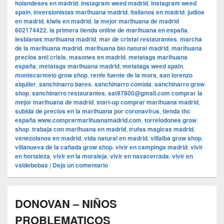
holandeses en madrid
,
instagram weed madrid
,
instagram weed
spain
,
inversionistas marihuana madrid
,
italianos en madrid
,
judios
en madrid
,
kiwis en madrid
,
la mejor marihuana de madrid
602174422
,
la primera tienda online de marihuana en españa
,
lesbianas marihuana madrid
,
mar de cristal restaurantes
,
marcha
de la marihuana madrid
,
marihuana bio natural madrid
,
marihuana
precios anti crisis
,
masones en madrid
,
metatags marihuana
españa
,
metatags marihuana madrid
,
metatags weed spain
,
montecarmelo grow shop
,
renfe fuente de la mora
,
san lorenzo
alquiler
,
sanchinarro bares
,
sanchinarro comida
,
sanchinarro grow
shop
,
sanchinarro restaurantes
,
sat97800@gmail.com comprar la
mejor marihuana de madrid
,
start-up comprar marihuana madrid
,
subida de precios en la marihuana por coronavirus
,
tienda thc
españa www.comprarmarihuanamadrid.com
,
torrelodones grow
shop
,
trabaja con marihuana en madrid
,
trufas magicas madrid
,
venezolanos en madrid
,
vida natural en madrid
,
villalba grow shop
,
villanueva de la cañada grow shop
,
vivir en campings madrid
,
vivir
en hortaleza
,
vivir en la moraleja
,
vivir en navacerrada
,
vivir en
valdebebas
|
Deja un comentario
DONOVAN – NIÑOS
PROBLEMATICOS