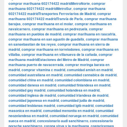
comprar marihuana 602174422 madridMetroNorte
,
comprar
marihuana 602174422 madridMetroSur
,
comprar marihuana
602174422 madridTransportes Ferroviarios de Madrid
,
comprar
marihuana 602174422 madridTranvía de Parla
,
comprar marihuana
barajas
,
comprar marihuana en el molar
,
comprar marihuana en
navalcarnero
,
comprar marihuana en pedrezuela
,
comprar
marihuana en pueblos de madrid
,
comprar marihuana en rascafria
,
comprar marihuana en san agustin de guadalix
,
comprar marihuana
en sansebastian de los reyes
,
comprar marihuana en sierra de
madrid
,
comprar marihuana en torrelodones
,
comprar marihuana en
villalba
,
comprar marihuana en villanueva de la cañada
,
comprar
marihuana madridEstaciones del Metro de Madrid
,
comprar
marihuana puerto de navacerrada
,
comprar moringa barata en
madrid
,
comprar vitamina c madrid
,
comunidad amish en madrid
,
comunidad australiana en madrid
,
comunidad cannabica de madrid
,
comunidad china en madrid
,
comunidad colombiana en madrid
,
comunidad danesa en madrid
,
comunidad finlandesa en madrid
,
comunidad gay madrid
,
comunidad holandesa en madrid
,
comunidad inglesa de madrid
,
comunidad irlandesa de madrid
,
comunidad japonesa en madrid
,
comunidad judia de madrid
,
comunidad lesbianas madrid
,
comunidad lgtb madrid
,
comunidad
masonica en madrid
,
comunidad menonita en madrid
,
comunidad
neozelandesa en madrid
,
comunidad noruega en madrid
,
comunidad
sueca en madrid
,
concesionario audi sanchinarro
,
concesionario
porsche sanchinarro
,
corona virus y la marihuana
,
costaricenses