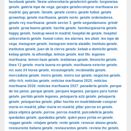
facebook getafe
,
fiesta universitaria getaferich getafe
,
furgonetas
getafe
,
galeria lope de vega
,
garajes getafecomprar marihuana en
madrid
,
gay getafe
,
Getafe
,
getafe centro
,
getafe futbol
,
getafe
growshop
,
getafe marihuana
,
getafe norte
,
getafe ordenadores
,
getafe rey marihuana
,
getafe sector 3
,
getfe segundamano
,
grindr
getafe
,
grow bueno getafe
,
hachis getafe
,
hamburgueseria getafe
,
happy getafe
,
hookup weed in madrid
,
hospital de getafe
,
hospital
universitario getafe
,
hostal colon
,
ies alarnes
,
ies altair
,
ies lope de
vega
,
instagram getafe
,
instagram teteria aladdin
,
instituto getafe
,
institutos getafe
,
juan de la cierva getafe
,
kebab a domiclio getafe
,
kebap getafe
,
la alhondiga
,
latinos getafe
,
leaf life
,
leganes
marihuana
,
lemon haze getafe
,
lesbianas getafe
,
limoncito getafe
,
linea 12 getafe
,
maria buena en getafe
,
marihuana exterior getafe
,
mc auto 24 horas getafe
,
mcautogetafe
,
mcdonalds getafe
,
mercadona getafe
,
metro getafe
,
metro sur getafe
,
negocios getafe
,
niño rich
,
noticias getafe
,
noticias marihuana 2025
,
noticias
marihuana 2026
,
noticias marihuana 2027
,
panaderia getafe
,
parque
de los patos
,
parque getafe
,
parques leganes
,
parques para fumar
getafe
,
partido getafe leganes
,
peluqueria aziz getafe
,
peluqueria
getafe
,
peluquerias getafe
,
pillar hachis en madriddonde comprar
maria en madrid
,
pillar maria en madrid
,
pillar porros en getafe
,
plaza eliptica getafe
,
porros
,
porros madrid
,
psicodelicia getafe
,
quedadas getafe
,
quedadsa getafe
,
quien pasa yerba en getafe
,
reggae getafe
,
relajate getafe
,
renfe getafe
,
renovar abono getafe
,
restaurante italiano getafe
,
restaurantes getafe
,
revista thc getafe
,