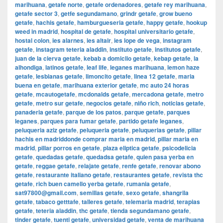
marihuana
,
getafe norte
,
getafe ordenadores
,
getafe rey marihuana
,
getafe sector 3
,
getfe segundamano
,
grindr getafe
,
grow bueno
getafe
,
hachis getafe
,
hamburgueseria getafe
,
happy getafe
,
hookup
weed in madrid
,
hospital de getafe
,
hospital universitario getafe
,
hostal colon
,
ies alarnes
,
ies altair
,
ies lope de vega
,
instagram
getafe
,
instagram teteria aladdin
,
instituto getafe
,
institutos getafe
,
juan de la cierva getafe
,
kebab a domiclio getafe
,
kebap getafe
,
la
alhondiga
,
latinos getafe
,
leaf life
,
leganes marihuana
,
lemon haze
getafe
,
lesbianas getafe
,
limoncito getafe
,
linea 12 getafe
,
maria
buena en getafe
,
marihuana exterior getafe
,
mc auto 24 horas
getafe
,
mcautogetafe
,
mcdonalds getafe
,
mercadona getafe
,
metro
getafe
,
metro sur getafe
,
negocios getafe
,
niño rich
,
noticias getafe
,
panaderia getafe
,
parque de los patos
,
parque getafe
,
parques
leganes
,
parques para fumar getafe
,
partido getafe leganes
,
peluqueria aziz getafe
,
peluqueria getafe
,
peluquerias getafe
,
pillar
hachis en madriddonde comprar maria en madrid
,
pillar maria en
madrid
,
pillar porros en getafe
,
plaza eliptica getafe
,
psicodelicia
getafe
,
quedadas getafe
,
quedadsa getafe
,
quien pasa yerba en
getafe
,
reggae getafe
,
relajate getafe
,
renfe getafe
,
renovar abono
getafe
,
restaurante italiano getafe
,
restaurantes getafe
,
revista thc
getafe
,
rich buen camello yerba getafe
,
rumania getafe
,
sat97800@gmail.com
,
semillas getafe
,
sexo getafe
,
shangrila
getafe
,
tabaco getttafe
,
talleres getafe
,
telemaria madrid
,
terapias
getafe
,
teteria aladdin
,
thc getafe
,
tienda segundamano getafe
,
tinder getafe
,
tuenti getafe
,
universidad getafe
,
venta de marihuana