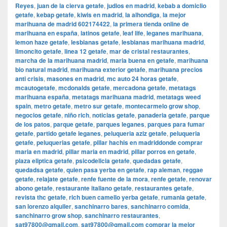
Reyes
,
juan de la cierva getafe
,
judios en madrid
,
kebab a domiclio
getafe
,
kebap getafe
,
kiwis en madrid
,
la alhondiga
,
la mejor
marihuana de madrid 602174422
,
la primera tienda online de
marihuana en españa
,
latinos getafe
,
leaf life
,
leganes marihuana
,
lemon haze getafe
,
lesbianas getafe
,
lesbianas marihuana madrid
,
limoncito getafe
,
linea 12 getafe
,
mar de cristal restaurantes
,
marcha de la marihuana madrid
,
maria buena en getafe
,
marihuana
bio natural madrid
,
marihuana exterior getafe
,
marihuana precios
anti crisis
,
masones en madrid
,
mc auto 24 horas getafe
,
mcautogetafe
,
mcdonalds getafe
,
mercadona getafe
,
metatags
marihuana españa
,
metatags marihuana madrid
,
metatags weed
spain
,
metro getafe
,
metro sur getafe
,
montecarmelo grow shop
,
negocios getafe
,
niño rich
,
noticias getafe
,
panaderia getafe
,
parque
de los patos
,
parque getafe
,
parques leganes
,
parques para fumar
getafe
,
partido getafe leganes
,
peluqueria aziz getafe
,
peluqueria
getafe
,
peluquerias getafe
,
pillar hachis en madriddonde comprar
maria en madrid
,
pillar maria en madrid
,
pillar porros en getafe
,
plaza eliptica getafe
,
psicodelicia getafe
,
quedadas getafe
,
quedadsa getafe
,
quien pasa yerba en getafe
,
rap aleman
,
reggae
getafe
,
relajate getafe
,
renfe fuente de la mora
,
renfe getafe
,
renovar
abono getafe
,
restaurante italiano getafe
,
restaurantes getafe
,
revista thc getafe
,
rich buen camello yerba getafe
,
rumania getafe
,
san lorenzo alquiler
,
sanchinarro bares
,
sanchinarro comida
,
sanchinarro grow shop
,
sanchinarro restaurantes
,
sat97800@gmail.com
,
sat97800@gmail.com comprar la mejor