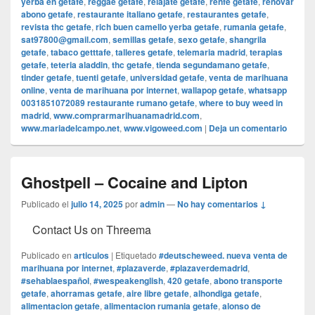
yerba en getafe
,
reggae getafe
,
relajate getafe
,
renfe getafe
,
renovar
abono getafe
,
restaurante italiano getafe
,
restaurantes getafe
,
revista thc getafe
,
rich buen camello yerba getafe
,
rumania getafe
,
sat97800@gmail.com
,
semillas getafe
,
sexo getafe
,
shangrila
getafe
,
tabaco getttafe
,
talleres getafe
,
telemaria madrid
,
terapias
getafe
,
teteria aladdin
,
thc getafe
,
tienda segundamano getafe
,
tinder getafe
,
tuenti getafe
,
universidad getafe
,
venta de marihuana
online
,
venta de marihuana por internet
,
wallapop getafe
,
whatsapp
0031851072089 restaurante rumano getafe
,
where to buy weed in
madrid
,
www.comprarmarihuanamadrid.com
,
www.mariadelcampo.net
,
www.vigoweed.com
|
Deja un comentario
Ghostpell – Cocaine and Lipton
Publicado el
julio 14, 2025
por
admin
—
No hay comentarios ↓
Contact Us on Threema
Publicado en
articulos
|
Etiquetado
#deutscheweed. nueva venta de
marihuana por internet
,
#plazaverde
,
#plazaverdemadrid
,
#sehablaespañol
,
#wespeakenglish
,
420 getafe
,
abono transporte
getafe
,
ahorramas getafe
,
aire libre getafe
,
alhondiga getafe
,
alimentacion getafe
,
alimentacion rumania getafe
,
alonso de