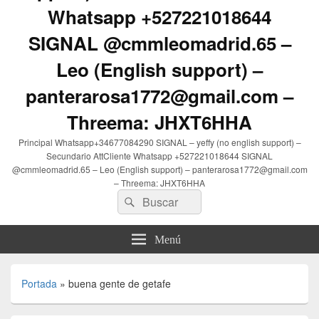
Whatsapp +527221018644
SIGNAL @cmmleomadrid.65 –
Leo (English support) –
panterarosa1772@gmail.com –
Threema: JHXT6HHA
Principal Whatsapp+34677084290 SIGNAL – yeffy (no english support) –
Secundario AttCliente Whatsapp +527221018644 SIGNAL
@cmmleomadrid.65 – Leo (English support) – panterarosa1772@gmail.com
– Threema: JHXT6HHA
Buscar
Buscar
por:
Menú
Portada
»
buena gente de getafe