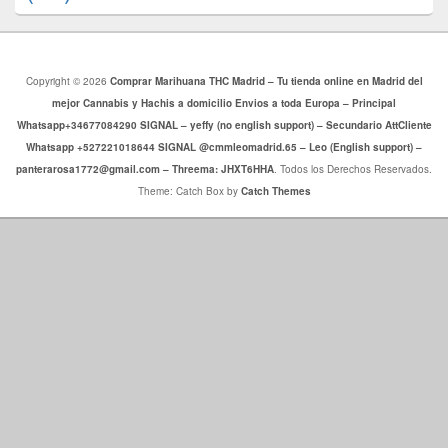
Copyright © 2026
Comprar Marihuana THC Madrid – Tu tienda online en Madrid del
mejor Cannabis y Hachis a domicilio Envios a toda Europa – Principal
Whatsapp+34677084290 SIGNAL – yeffy (no english support) – Secundario AttCliente
Whatsapp +527221018644 SIGNAL @cmmleomadrid.65 – Leo (English support) –
panterarosa1772@gmail.com – Threema: JHXT6HHA
. Todos los Derechos Reservados.
Theme: Catch Box by
Catch Themes