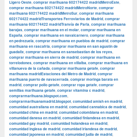
Ligero Oeste
,
comprar marihuana 602174422 madridMetroEste
,
comprar marihuana 602174422 madridMetroNorte
,
comprar
marihuana 602174422 madridMetroSur
,
comprar marihuana
602174422 madridTransportes Ferroviarios de Madrid
,
comprar
marihuana 602174422 madridTranvía de Parla
,
comprar marihuana
barajas
,
comprar marihuana en el molar
,
comprar marihuana en
España
,
comprar marihuana en navalcarnero
,
comprar marihuana
en pedrezuela
,
comprar marihuana en pueblos de madrid
,
comprar
marihuana en rascafria
,
comprar marihuana en san agustin de
guadalix
,
comprar marihuana en sansebastian de los reyes
,
comprar marihuana en sierra de madrid
,
comprar marihuana en
torrelodones
,
comprar marihuana en villalba
,
comprar marihuana en
villanueva de la cañada
,
comprar marihuana getafe
,
comprar
marihuana madridEstaciones del Metro de Madrid
,
comprar
marihuana puerto de navacerrada
,
comprar moringa barata en
madrid
,
comprar pollo getafe
,
comprar ropa getafe
,
comprar
semillas marihuana getafe
,
comprar vitamina c madrid
,
comprarmarihuana.blogspot.com
,
comprarmarihuanamadrid.blogspot
,
comunidad amish en madrid
,
comunidad australiana en madrid
,
comunidad cannabica de madrid
,
comunidad china en madrid
,
comunidad colombiana en madrid
,
comunidad danesa en madrid
,
comunidad finlandesa en madrid
,
comunidad gay madrid
,
comunidad holandesa en madrid
,
comunidad inglesa de madrid
,
comunidad irlandesa de madrid
,
comunidad japonesa en madrid
,
comunidad judia de madrid
,