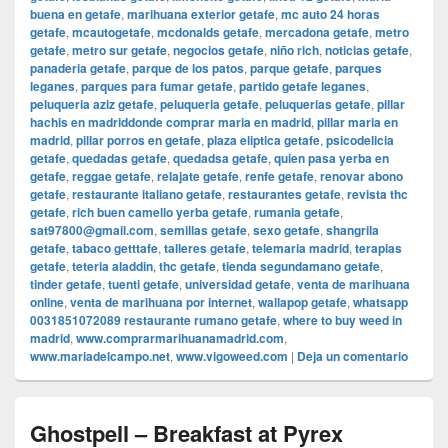
buena en getafe
,
marihuana exterior getafe
,
mc auto 24 horas
getafe
,
mcautogetafe
,
mcdonalds getafe
,
mercadona getafe
,
metro
getafe
,
metro sur getafe
,
negocios getafe
,
niño rich
,
noticias getafe
,
panaderia getafe
,
parque de los patos
,
parque getafe
,
parques
leganes
,
parques para fumar getafe
,
partido getafe leganes
,
peluqueria aziz getafe
,
peluqueria getafe
,
peluquerias getafe
,
pillar
hachis en madriddonde comprar maria en madrid
,
pillar maria en
madrid
,
pillar porros en getafe
,
plaza eliptica getafe
,
psicodelicia
getafe
,
quedadas getafe
,
quedadsa getafe
,
quien pasa yerba en
getafe
,
reggae getafe
,
relajate getafe
,
renfe getafe
,
renovar abono
getafe
,
restaurante italiano getafe
,
restaurantes getafe
,
revista thc
getafe
,
rich buen camello yerba getafe
,
rumania getafe
,
sat97800@gmail.com
,
semillas getafe
,
sexo getafe
,
shangrila
getafe
,
tabaco getttafe
,
talleres getafe
,
telemaria madrid
,
terapias
getafe
,
teteria aladdin
,
thc getafe
,
tienda segundamano getafe
,
tinder getafe
,
tuenti getafe
,
universidad getafe
,
venta de marihuana
online
,
venta de marihuana por internet
,
wallapop getafe
,
whatsapp
0031851072089 restaurante rumano getafe
,
where to buy weed in
madrid
,
www.comprarmarihuanamadrid.com
,
www.mariadelcampo.net
,
www.vigoweed.com
|
Deja un comentario
Ghostpell – Breakfast at Pyrex