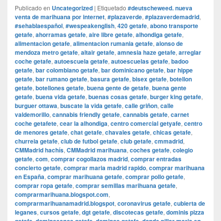
Publicado en
Uncategorized
|
Etiquetado
#deutscheweed. nueva
venta de marihuana por internet
,
#plazaverde
,
#plazaverdemadrid
,
#sehablaespañol
,
#wespeakenglish
,
420 getafe
,
abono transporte
getafe
,
ahorramas getafe
,
aire libre getafe
,
alhondiga getafe
,
alimentacion getafe
,
alimentacion rumania getafe
,
alonso de
mendoza metro getafe
,
altair getafe
,
amnesia haze getafe
,
arreglar
coche getafe
,
autoescuela getafe
,
autoescuelas getafe
,
badoo
getafe
,
bar colombiano getafe
,
bar dominicano getafe
,
bar hippe
getafe
,
bar rumano getafe
,
basura getafe
,
bisex getafe
,
botellon
getafe
,
botellones getafe
,
buena gente de getafe
,
buena gente
getafe
,
buena vida getafe
,
buenas cosas getafe
,
burger king getafe
,
burguer ottawa
,
buscate la vida getafe
,
calle griñon
,
calle
valdemorillo
,
cannabis friendly getafe
,
cannabis getafe
,
carnet
coche getafete
,
cear la alhondiga
,
centro comercial getyafe
,
centro
de menores getafe
,
chat getafe
,
chavales getafe
,
chicas getafe
,
churreia getafe
,
club de futbol getafe
,
club getafe
,
cmmadrid
,
CMMadrid hachís
,
CMMadrid marihuana
,
coches getafe
,
colegio
getafe
,
com
,
comprar cogollazos madrid
,
comprar entradas
concierto getafe
,
comprar maria madrid rapido
,
comprar marihuana
en España
,
comprar marihuana getafe
,
comprar pollo getafe
,
comprar ropa getafe
,
comprar semillas marihuana getafe
,
comprarmarihuana.blogspot.com
,
comprarmarihuanamadrid.blogspot
,
coronavirus getafe
,
cubierta de
leganes
,
cursos getafe
,
dgt getafe
,
discotecas getafe
,
dominis pizza
,
,
,