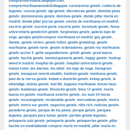
comprarmarihuana.blogspot.com
,
comprarmarihuanamadrid.blogspot
,
coronavirus getafe
,
cubierta de
leganes
,
cursos getafe
,
dgt getafe
,
discotecas getafe
,
dominis pizza
getafe
,
dominocanos getafe
,
dominos getafe
,
donde pillar maria en
madrid
,
donde pillar porros getafe
,
envios de marihuana en madrid
,
escorts getafe
,
escorts parla
,
escorts pinto
,
facebook getafe
,
fiesta
universitaria getaferich getafe
,
furgonetas getafe
,
galeria lope de
vega
,
garajes getafecomprar marihuana en madrid
,
gay getafe
,
Getafe
,
getafe centro
,
getafe futbol
,
getafe growshop
,
getafe
marihuana
,
getafe norte
,
getafe ordenadores
,
getafe rey marihuana
,
getafe sector 3
,
getfe segundamano
,
grindr getafe
,
grow bueno
getafe
,
hachis getafe
,
hamburgueseria getafe
,
happy getafe
,
hookup
weed in madrid
,
hospital de getafe
,
hospital universitario getafe
,
hostal colon
,
ies alarnes
,
ies altair
,
ies lope de vega
,
instagram
getafe
,
instagram teteria aladdin
,
instituto getafe
,
institutos getafe
,
juan de la cierva getafe
,
kebab a domiclio getafe
,
kebap getafe
,
la
alhondiga
,
latinos getafe
,
leaf life
,
leganes marihuana
,
lemon haze
getafe
,
lesbianas getafe
,
limoncito getafe
,
linea 12 getafe
,
maria
buena en getafe
,
marihuana exterior getafe
,
mc auto 24 horas
getafe
,
mcautogetafe
,
mcdonalds getafe
,
mercadona getafe
,
metro
getafe
,
metro sur getafe
,
negocios getafe
,
niño rich
,
noticias getafe
,
panaderia getafe
,
parque de los patos
,
parque getafe
,
parques
leganes
,
parques para fumar getafe
,
partido getafe leganes
,
peluqueria aziz getafe
,
peluqueria getafe
,
peluquerias getafe
,
pillar
hachis en madriddonde comprar maria en madrid
,
pillar maria en