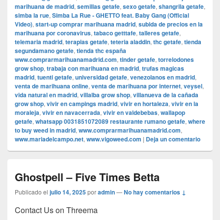
marihuana de madrid
,
semillas getafe
,
sexo getafe
,
shangrila getafe
,
simba la rue
,
Simba La Rue - GHETTO feat. Baby Gang (Official
Video)
,
start-up comprar marihuana madrid
,
subida de precios en la
marihuana por coronavirus
,
tabaco getttafe
,
talleres getafe
,
telemaria madrid
,
terapias getafe
,
teteria aladdin
,
thc getafe
,
tienda
segundamano getafe
,
tienda thc españa
www.comprarmarihuanamadrid.com
,
tinder getafe
,
torrelodones
grow shop
,
trabaja con marihuana en madrid
,
trufas magicas
madrid
,
tuenti getafe
,
universidad getafe
,
venezolanos en madrid
,
venta de marihuana online
,
venta de marihuana por internet
,
veysel
,
vida natural en madrid
,
villalba grow shop
,
villanueva de la cañada
grow shop
,
vivir en campings madrid
,
vivir en hortaleza
,
vivir en la
moraleja
,
vivir en navacerrada
,
vivir en valdebebas
,
wallapop
getafe
,
whatsapp 0031851072089 restaurante rumano getafe
,
where
to buy weed in madrid
,
www.comprarmarihuanamadrid.com
,
www.mariadelcampo.net
,
www.vigoweed.com
|
Deja un comentario
Ghostpell – Five Times Betta
Publicado el
julio 14, 2025
por
admin
—
No hay comentarios ↓
Contact Us on Threema