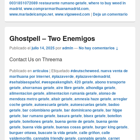
0031851072089 restaurante rumano getafe
,
where to buy weed in
madrid
,
www.comprarmarihuanamadrid.com
,
www.mariadelcampo.net
,
www.vigoweed.com
|
Deja un comentario
Ghostpell – Two Enemigos
Publicado el
julio 14, 2025
por
admin
—
No hay comentarios ↓
Contact Us on Threema
Publicado en
articulos
|
Etiquetado
#deutscheweed. nueva venta de
marihuana por internet
,
#plazaverde
,
#plazaverdemadrid
,
#sehablaespañol
,
#wespeakenglish
,
420 getafe
,
abono transporte
getafe
,
ahorramas getafe
,
aire libre getafe
,
alhondiga getafe
,
alimentacion getafe
,
alimentacion rumania getafe
,
alonso de
mendoza metro getafe
,
altair getafe
,
amnesia haze getafe
,
arreglar
coche getafe
,
autoescuela getafe
,
autoescuelas getafe
,
badoo
getafe
,
bar colombiano getafe
,
bar dominicano getafe
,
bar hippe
getafe
,
bar rumano getafe
,
basura getafe
,
bisex getafe
,
botellon
getafe
,
botellones getafe
,
buena gente de getafe
,
buena gente
getafe
,
buena vida getafe
,
buenas cosas getafe
,
burger king getafe
,
burguer ottawa
,
buscate la vida getafe
,
calle griñon
,
calle
valdemorillo
,
cannabis friendly getafe
,
cannabis getafe
,
carnet