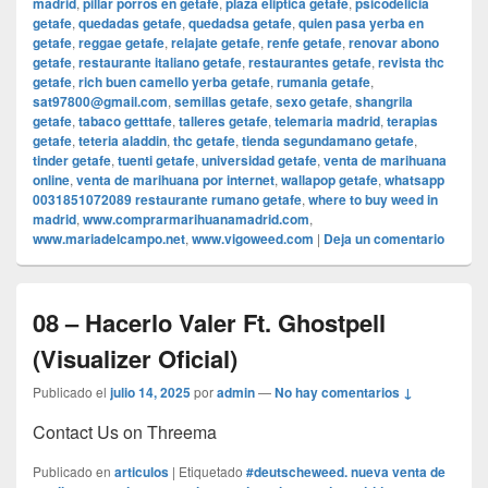
madrid
,
pillar porros en getafe
,
plaza eliptica getafe
,
psicodelicia
getafe
,
quedadas getafe
,
quedadsa getafe
,
quien pasa yerba en
getafe
,
reggae getafe
,
relajate getafe
,
renfe getafe
,
renovar abono
getafe
,
restaurante italiano getafe
,
restaurantes getafe
,
revista thc
getafe
,
rich buen camello yerba getafe
,
rumania getafe
,
sat97800@gmail.com
,
semillas getafe
,
sexo getafe
,
shangrila
getafe
,
tabaco getttafe
,
talleres getafe
,
telemaria madrid
,
terapias
getafe
,
teteria aladdin
,
thc getafe
,
tienda segundamano getafe
,
tinder getafe
,
tuenti getafe
,
universidad getafe
,
venta de marihuana
online
,
venta de marihuana por internet
,
wallapop getafe
,
whatsapp
0031851072089 restaurante rumano getafe
,
where to buy weed in
madrid
,
www.comprarmarihuanamadrid.com
,
www.mariadelcampo.net
,
www.vigoweed.com
|
Deja un comentario
08 – Hacerlo Valer Ft. Ghostpell
(Visualizer Oficial)
Publicado el
julio 14, 2025
por
admin
—
No hay comentarios ↓
Contact Us on Threema
Publicado en
articulos
|
Etiquetado
#deutscheweed. nueva venta de