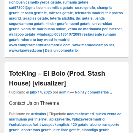
rich buen camello yerba getafe
,
rumania getafe
,
sat97800@gmail.com
,
semillas getafe
,
sexo getafe
,
shangrila
getafe
,
tabaco getttafe
,
talleres getafe
,
telemaria madrid
,
teleporros
madrid
,
terapias getafe
,
teteria aladdin
,
thc getafe
,
tienda
segundamano getafe
,
tinder getafe
,
tuenti getafe
,
universidad
getafe
,
venta de marihuana online
,
venta de marihuana por internet
,
wallapop getafe
,
whatsapp 0031851072089 restaurante rumano
getafe
,
where to buy weed in madrid
,
www.comprarmarihuanamadrid.com
,
www.mariadelcampo.net
,
www.vigoweed.com
|
Deja un comentario
ToteKing – El Bolo (Prod. Stash
House) [visualizer]
Publicado el
julio 14, 2025
por
admin
—
No hay comentarios ↓
Contact Us on Threema
Publicado en
articulos
|
Etiquetado
#deutscheweed. nueva venta de
marihuana por internet
,
#plazaverde
,
#plazaverdemadrid
,
#sehablaespañol
,
#wespeakenglish
,
420 getafe
,
abono transporte
getafe
,
ahorramas getafe
,
aire libre getafe
,
alhondiga getafe
,