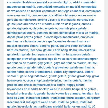
comunidad lesbianas madrid
,
comunidad lgtb madrid
,
comunidad
masonica en madrid
,
comunidad menonita en madrid
,
comunidad
neozelandesa en madrid
,
comunidad noruega en madrid
,
comunidad
sueca en madrid
,
concesionario audi sanchinarro
,
concesionario
porsche sanchinarro
,
corona virus y la marihuana
,
coronavirus
getafe
,
costaricenses en madrid
,
cubierta de leganes
,
cursos
getafe
,
dgt getafe
,
discotecas getafe
,
dominis pizza getafe
,
dominocanos getafe
,
dominos getafe
,
donde pillar maria en madrid
,
donde pillar porros getafe
,
elcorteingles sanchinarro
,
envios de
marihuana a holanda desde españa
,
envios de marihuana en
madrid
,
escorts getafe
,
escorts parla
,
escorts pinto
,
estudios
baratos madrid
,
facebook getafe
,
Farid bang
,
fiesta universitaria
getaferich getafe
,
foursquare sanchinarro
,
furgonetas getafe
,
galapagar grow shop
,
galeria lope de vega
,
garajes getafecomprar
marihuana en madrid
,
gay getafe
,
gays marihuana madrid
,
Getafe
,
getafe centro
,
getafe futbol
,
getafe growshop
,
getafe marihuana
,
getafe norte
,
getafe ordenadores
,
getafe rey marihuana
,
getafe
sector 3
,
getfe segundamano
,
grindr getafe
,
griñon growshop
,
grow
bueno getafe
,
grow shop barrio del pilar
,
hachis getafe
,
hachis
precios anti crisis
,
hamburgueseria getafe
,
happy getafe
,
holandeses en madrid
,
hookup weed in madrid
,
hospital de getafe
,
hospital universitario getafe
,
hostal colon
,
ies alarnes
,
ies altair
,
ies
lope de vega
,
instagram getafe
,
instagram teteria aladdin
,
instagram
weed madrid
,
instagram weed spain
,
instituto getafe
,
institutos
getafe
,
inversionistas marihuana madrid
,
italianos en madrid
,
JC