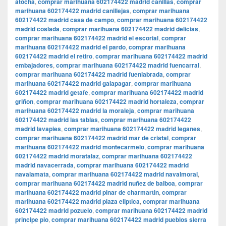
atocha
,
comprar marihuana 602174422 madrid canillas
,
comprar
marihuana 602174422 madrid canillejas
,
comprar marihuana
602174422 madrid casa de campo
,
comprar marihuana 602174422
madrid coslada
,
comprar marihuana 602174422 madrid delicias
,
comprar marihuana 602174422 madrid el escorial
,
comprar
marihuana 602174422 madrid el pardo
,
comprar marihuana
602174422 madrid el retiro
,
comprar marihuana 602174422 madrid
embajadores
,
comprar marihuana 602174422 madrid fuencarral
,
comprar marihuana 602174422 madrid fuenlabrada
,
comprar
marihuana 602174422 madrid galapagar
,
comprar marihuana
602174422 madrid getafe
,
comprar marihuana 602174422 madrid
griñon
,
comprar marihuana 602174422 madrid hortaleza
,
comprar
marihuana 602174422 madrid la moraleja
,
comprar marihuana
602174422 madrid las tablas
,
comprar marihuana 602174422
madrid lavapies
,
comprar marihuana 602174422 madrid leganes
,
comprar marihuana 602174422 madrid mar de cristal
,
comprar
marihuana 602174422 madrid montecarmelo
,
comprar marihuana
602174422 madrid moratalaz
,
comprar marihuana 602174422
madrid navacerrada
,
comprar marihuana 602174422 madrid
navalamata
,
comprar marihuana 602174422 madrid navalmoral
,
comprar marihuana 602174422 madrid nuñez de balboa
,
comprar
marihuana 602174422 madrid pinar de charmartin
,
comprar
marihuana 602174422 madrid plaza eliptica
,
comprar marihuana
602174422 madrid pozuelo
,
comprar marihuana 602174422 madrid
principe pio
,
comprar marihuana 602174422 madrid pueblos sierra