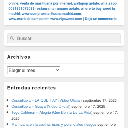
online
,
venta de marihuana por internet
,
wallapop getafe
,
whatsapp
0031851072089 restaurante rumano getafe
,
where to buy weed in
madrid
,
www.comprarmarihuanamadrid.com
,
www.mariadelcampo.net
,
www.vigoweed.com
|
Deja un comentario
El
Buscar
Buscar
área
por:
de
widget
barra
Archivos
lateral
primaria
Archivos
Entradas recientes
Cosculluela – LA QUE HAY (Video Oficial)
septiembre 17, 2025
Cosculluela – Guaya (Video Oficial)
septiembre 17, 2025
Tego Calderon – Alegria (Que Bonita Es La Vida)
septiembre 17,
2025
Marihuana en la cocina: usos y potenciales riesgos
septiembre