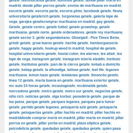
getafe
dominocanos getafe
dominos getafe
donde pillar maria en
madrid
,
donde pillar porros getafe
,
envios de marihuana en madrid
,
escorts getafe
,
escorts parla
,
escorts pinto
,
facebook getafe
,
fiesta
universitaria getaferich getafe
,
furgonetas getafe
,
galeria lope de
vega
,
garajes getafecomprar marihuana en madrid
,
gay getafe
,
Getafe
,
getafe centro
,
getafe futbol
,
getafe growshop
,
getafe
marihuana
,
getafe norte
,
getafe ordenadores
,
getafe rey marihuana
,
getafe sector 3
,
getfe segundamano
,
Ghostpell - Five Times Betta
,
grindr getafe
,
grow bueno getafe
,
hachis getafe
,
hamburgueseria
getafe
,
happy getafe
,
hookup weed in madrid
,
hospital de getafe
,
hospital universitario getafe
,
hostal colon
,
ies alarnes
,
ies altair
,
ies
lope de vega
,
instagram getafe
,
instagram teteria aladdin
,
instituto
getafe
,
institutos getafe
,
juan de la cierva getafe
,
kebab a domiclio
getafe
,
kebap getafe
,
la alhondiga
,
latinos getafe
,
leaf life
,
leganes
marihuana
,
lemon haze getafe
,
lesbianas getafe
,
limoncito getafe
,
linea 12 getafe
,
maria buena en getafe
,
marihuana exterior getafe
,
mc auto 24 horas getafe
,
mcautogetafe
,
mcdonalds getafe
,
mercadona getafe
,
metro getafe
,
metro sur getafe
,
negocios getafe
,
niño rich
,
noticias getafe
,
olga korbut
,
panaderia getafe
,
parque de
los patos
,
parque getafe
,
parques leganes
,
parques para fumar
getafe
,
partido getafe leganes
,
peluqueria aziz getafe
,
peluqueria
getafe
,
peluquerias getafe
,
pillar hachis en madrid
,
pillar hachis en
madriddonde comprar maria en madrid
,
pillar maria en madrid
,
pillar
porros en getafe
,
pillar yerba en madrid
,
plaza eliptica getafe
,
psicodelicia getafe
,
quedadas getafe
,
quedadsa getafe
,
quien pasa