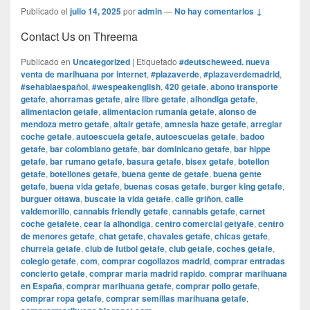
Publicado el
julio 14, 2025
por
admin
—
No hay comentarios ↓
Contact Us on Threema
Publicado en
Uncategorized
|
Etiquetado
#deutscheweed. nueva
venta de marihuana por internet
,
#plazaverde
,
#plazaverdemadrid
,
#sehablaespañol
,
#wespeakenglish
,
420 getafe
,
abono transporte
getafe
,
ahorramas getafe
,
aire libre getafe
,
alhondiga getafe
,
alimentacion getafe
,
alimentacion rumania getafe
,
alonso de
mendoza metro getafe
,
altair getafe
,
amnesia haze getafe
,
arreglar
coche getafe
,
autoescuela getafe
,
autoescuelas getafe
,
badoo
getafe
,
bar colombiano getafe
,
bar dominicano getafe
,
bar hippe
getafe
,
bar rumano getafe
,
basura getafe
,
bisex getafe
,
botellon
getafe
,
botellones getafe
,
buena gente de getafe
,
buena gente
getafe
,
buena vida getafe
,
buenas cosas getafe
,
burger king getafe
,
burguer ottawa
,
buscate la vida getafe
,
calle griñon
,
calle
valdemorillo
,
cannabis friendly getafe
,
cannabis getafe
,
carnet
coche getafete
,
cear la alhondiga
,
centro comercial getyafe
,
centro
de menores getafe
,
chat getafe
,
chavales getafe
,
chicas getafe
,
churreia getafe
,
club de futbol getafe
,
club getafe
,
coches getafe
,
colegio getafe
,
com
,
comprar cogollazos madrid
,
comprar entradas
concierto getafe
,
comprar maria madrid rapido
,
comprar marihuana
en España
,
comprar marihuana getafe
,
comprar pollo getafe
,
comprar ropa getafe
,
comprar semillas marihuana getafe
,