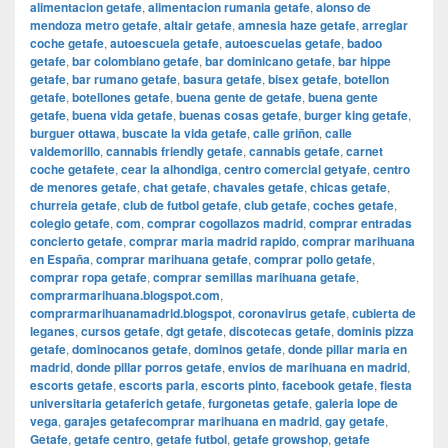
alimentacion getafe
,
alimentacion rumania getafe
,
alonso de
mendoza metro getafe
,
altair getafe
,
amnesia haze getafe
,
arreglar
coche getafe
,
autoescuela getafe
,
autoescuelas getafe
,
badoo
getafe
,
bar colombiano getafe
,
bar dominicano getafe
,
bar hippe
getafe
,
bar rumano getafe
,
basura getafe
,
bisex getafe
,
botellon
getafe
,
botellones getafe
,
buena gente de getafe
,
buena gente
getafe
,
buena vida getafe
,
buenas cosas getafe
,
burger king getafe
,
burguer ottawa
,
buscate la vida getafe
,
calle griñon
,
calle
valdemorillo
,
cannabis friendly getafe
,
cannabis getafe
,
carnet
coche getafete
,
cear la alhondiga
,
centro comercial getyafe
,
centro
de menores getafe
,
chat getafe
,
chavales getafe
,
chicas getafe
,
churreia getafe
,
club de futbol getafe
,
club getafe
,
coches getafe
,
colegio getafe
,
com
,
comprar cogollazos madrid
,
comprar entradas
concierto getafe
,
comprar maria madrid rapido
,
comprar marihuana
en España
,
comprar marihuana getafe
,
comprar pollo getafe
,
comprar ropa getafe
,
comprar semillas marihuana getafe
,
comprarmarihuana.blogspot.com
,
comprarmarihuanamadrid.blogspot
,
coronavirus getafe
,
cubierta de
leganes
,
cursos getafe
,
dgt getafe
,
discotecas getafe
,
dominis pizza
getafe
,
dominocanos getafe
,
dominos getafe
,
donde pillar maria en
madrid
,
donde pillar porros getafe
,
envios de marihuana en madrid
,
escorts getafe
,
escorts parla
,
escorts pinto
,
facebook getafe
,
fiesta
universitaria getaferich getafe
,
furgonetas getafe
,
galeria lope de
vega
,
garajes getafecomprar marihuana en madrid
,
gay getafe
,
Getafe
,
getafe centro
,
getafe futbol
,
getafe growshop
,
getafe