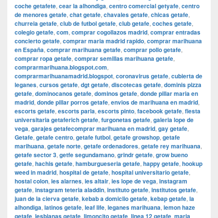
coche getafete
,
cear la alhondiga
,
centro comercial getyafe
,
centro
de menores getafe
,
chat getafe
,
chavales getafe
,
chicas getafe
,
churreia getafe
,
club de futbol getafe
,
club getafe
,
coches getafe
,
colegio getafe
,
com
,
comprar cogollazos madrid
,
comprar entradas
concierto getafe
,
comprar maria madrid rapido
,
comprar marihuana
en España
,
comprar marihuana getafe
,
comprar pollo getafe
,
comprar ropa getafe
,
comprar semillas marihuana getafe
,
comprarmarihuana.blogspot.com
,
comprarmarihuanamadrid.blogspot
,
coronavirus getafe
,
cubierta de
leganes
,
cursos getafe
,
dgt getafe
,
discotecas getafe
,
dominis pizza
getafe
,
dominocanos getafe
,
dominos getafe
,
donde pillar maria en
madrid
,
donde pillar porros getafe
,
envios de marihuana en madrid
,
escorts getafe
,
escorts parla
,
escorts pinto
,
facebook getafe
,
fiesta
universitaria getaferich getafe
,
furgonetas getafe
,
galeria lope de
vega
,
garajes getafecomprar marihuana en madrid
,
gay getafe
,
Getafe
,
getafe centro
,
getafe futbol
,
getafe growshop
,
getafe
marihuana
,
getafe norte
,
getafe ordenadores
,
getafe rey marihuana
,
getafe sector 3
,
getfe segundamano
,
grindr getafe
,
grow bueno
getafe
,
hachis getafe
,
hamburgueseria getafe
,
happy getafe
,
hookup
weed in madrid
,
hospital de getafe
,
hospital universitario getafe
,
hostal colon
,
ies alarnes
,
ies altair
,
ies lope de vega
,
instagram
getafe
,
instagram teteria aladdin
,
instituto getafe
,
institutos getafe
,
juan de la cierva getafe
,
kebab a domiclio getafe
,
kebap getafe
,
la
alhondiga
,
latinos getafe
,
leaf life
,
leganes marihuana
,
lemon haze
getafe
,
lesbianas getafe
,
limoncito getafe
,
linea 12 getafe
,
maria