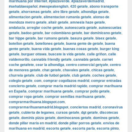
marihuana por internet
,
#plazaverde
,
#plazaverdemadrid
,
#sehablaespañol
,
#wespeakenglish
,
420 getafe
,
abono transporte
getafe
,
ahorramas getafe
,
aire libre getafe
,
alhondiga getafe
,
alimentacion getafe
,
alimentacion rumania getafe
,
alonso de
mendoza metro getafe
,
altair getafe
,
amnesia haze getafe
,
andalucia
,
arreglar coche getafe
,
autoescuela getafe
,
autoescuelas
getafe
,
badoo getafe
,
bar colombiano getafe
,
bar dominicano getafe
,
bar hippe getafe
,
bar rumano getafe
,
basura getafe
,
bisex getafe
,
botellon getafe
,
botellones getafe
,
buena gente de getafe
,
buena
gente getafe
,
buena vida getafe
,
buenas cosas getafe
,
burger king
getafe
,
burguer ottawa
,
buscate la vida getafe
,
calle griñon
,
calle
valdemorillo
,
cannabis friendly getafe
,
cannabis getafe
,
carnet
coche getafete
,
cear la alhondiga
,
centro comercial getyafe
,
centro
de menores getafe
,
chat getafe
,
chavales getafe
,
chicas getafe
,
churreia getafe
,
club de futbol getafe
,
club getafe
,
coches getafe
,
colegio getafe
,
com
,
comprar cogollazos madrid
,
comprar entradas
concierto getafe
,
comprar maria madrid rapido
,
comprar marihuana
en España
,
comprar marihuana getafe
,
comprar pollo getafe
,
comprar ropa getafe
,
comprar semillas marihuana getafe
,
comprarmarihuana.blogspot.com
,
comprarmarihuanamadrid.blogspot
,
conciertos madrid
,
coronavirus
getafe
,
cubierta de leganes
,
cursos getafe
,
dgt getafe
,
discotecas
getafe
,
dominis pizza getafe
,
dominocanos getafe
,
dominos getafe
,
donde pillar maria en madrid
,
donde pillar porros getafe
,
envios de
marihuana en madrid
,
escorts getafe
,
escorts parla
,
escorts pinto
,