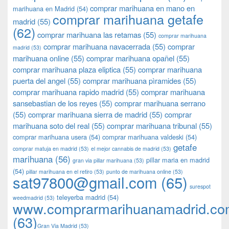
comprar marihuana en mano en
marihuana en Madrid
(54)
comprar marihuana getafe
madrid
(55)
(62)
comprar marihuana las retamas
(55)
comprar marihuana
comprar marihuana navacerrada
(55)
comprar
madrid
(53)
marihuana online
(55)
comprar marihuana opañel
(55)
comprar marihuana plaza eliptica
(55)
comprar marihuana
puerta del angel
(55)
comprar marihuana pìramides
(55)
comprar marihuana rapido madrid
(55)
comprar marihuana
sansebastian de los reyes
(55)
comprar marihuana serrano
(55)
comprar marihuana sierra de madrid
(55)
comprar
marihuana soto del real
(55)
comprar marihuana tribunal
(55)
comprar marihuana usera
(54)
comprar marihuana valdeski
(54)
getafe
comprar matuja en madrid
(53)
el mejor cannabis de madrid
(53)
marihuana
(56)
pillar maria en madrid
gran via pillar marihuana
(53)
(54)
pillar marihuana en el retiro
(53)
punto de marihuana online
(53)
sat97800@gmail.com
(65)
surespot
teleyerba madrid
(54)
weedmadrid
(53)
www.comprarmarihuanamadrid.c
(63)
​​Gran Via Madrid
(53)