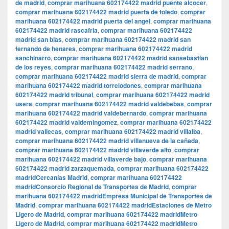
de madrid
,
comprar marihuana 602174422 madrid puente alcocer
,
comprar marihuana 602174422 madrid puerta de toledo
,
comprar
marihuana 602174422 madrid puerta del angel
,
comprar marihuana
602174422 madrid rascafria
,
comprar marihuana 602174422
madrid san blas
,
comprar marihuana 602174422 madrid san
fernando de henares
,
comprar marihuana 602174422 madrid
sanchinarro
,
comprar marihuana 602174422 madrid sansebastian
de los reyes
,
comprar marihuana 602174422 madrid serrano
,
comprar marihuana 602174422 madrid sierra de madrid
,
comprar
marihuana 602174422 madrid torrelodones
,
comprar marihuana
602174422 madrid tribunal
,
comprar marihuana 602174422 madrid
usera
,
comprar marihuana 602174422 madrid valdebebas
,
comprar
marihuana 602174422 madrid valdebernardo
,
comprar marihuana
602174422 madrid valdemingomez
,
comprar marihuana 602174422
madrid vallecas
,
comprar marihuana 602174422 madrid villalba
,
comprar marihuana 602174422 madrid villanueva de la cañada
,
comprar marihuana 602174422 madrid villaverde alto
,
comprar
marihuana 602174422 madrid villaverde bajo
,
comprar marihuana
602174422 madrid zarzaquemada
,
comprar marihuana 602174422
madridCercanías Madrid
,
comprar marihuana 602174422
madridConsorcio Regional de Transportes de Madrid
,
comprar
marihuana 602174422 madridEmpresa Municipal de Transportes de
Madrid
,
comprar marihuana 602174422 madridEstaciones de Metro
Ligero de Madrid
,
comprar marihuana 602174422 madridMetro
Ligero de Madrid
,
comprar marihuana 602174422 madridMetro