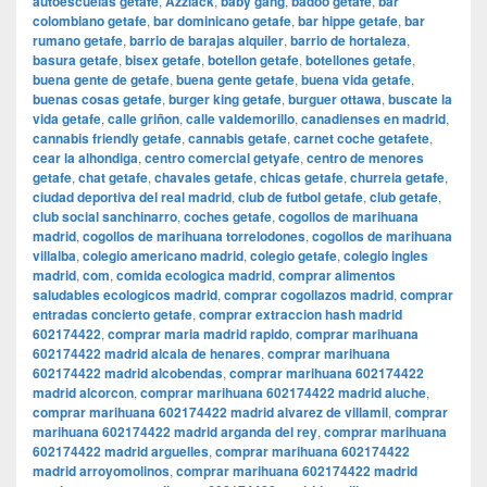
autoescuelas getafe
,
Azzlack
,
baby gang
,
badoo getafe
,
bar
colombiano getafe
,
bar dominicano getafe
,
bar hippe getafe
,
bar
rumano getafe
,
barrio de barajas alquiler
,
barrio de hortaleza
,
basura getafe
,
bisex getafe
,
botellon getafe
,
botellones getafe
,
buena gente de getafe
,
buena gente getafe
,
buena vida getafe
,
buenas cosas getafe
,
burger king getafe
,
burguer ottawa
,
buscate la
vida getafe
,
calle griñon
,
calle valdemorillo
,
canadienses en madrid
,
cannabis friendly getafe
,
cannabis getafe
,
carnet coche getafete
,
cear la alhondiga
,
centro comercial getyafe
,
centro de menores
getafe
,
chat getafe
,
chavales getafe
,
chicas getafe
,
churreia getafe
,
ciudad deportiva del real madrid
,
club de futbol getafe
,
club getafe
,
club social sanchinarro
,
coches getafe
,
cogollos de marihuana
madrid
,
cogollos de marihuana torrelodones
,
cogollos de marihuana
villalba
,
colegio americano madrid
,
colegio getafe
,
colegio ingles
madrid
,
com
,
comida ecologica madrid
,
comprar alimentos
saludables ecologicos madrid
,
comprar cogollazos madrid
,
comprar
entradas concierto getafe
,
comprar extraccion hash madrid
602174422
,
comprar maria madrid rapido
,
comprar marihuana
602174422 madrid alcala de henares
,
comprar marihuana
602174422 madrid alcobendas
,
comprar marihuana 602174422
madrid alcorcon
,
comprar marihuana 602174422 madrid aluche
,
comprar marihuana 602174422 madrid alvarez de villamil
,
comprar
marihuana 602174422 madrid arganda del rey
,
comprar marihuana
602174422 madrid arguelles
,
comprar marihuana 602174422
madrid arroyomolinos
,
comprar marihuana 602174422 madrid