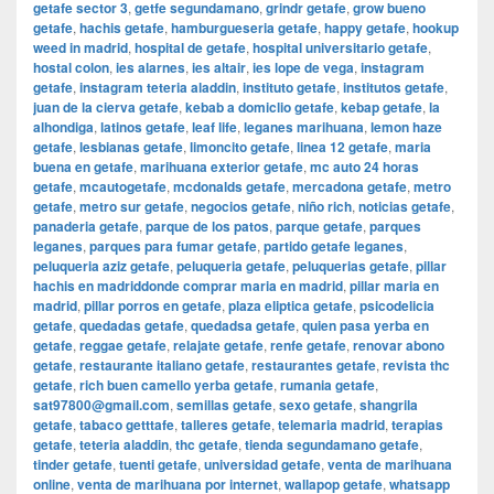
getafe sector 3
,
getfe segundamano
,
grindr getafe
,
grow bueno
getafe
,
hachis getafe
,
hamburgueseria getafe
,
happy getafe
,
hookup
weed in madrid
,
hospital de getafe
,
hospital universitario getafe
,
hostal colon
,
ies alarnes
,
ies altair
,
ies lope de vega
,
instagram
getafe
,
instagram teteria aladdin
,
instituto getafe
,
institutos getafe
,
juan de la cierva getafe
,
kebab a domiclio getafe
,
kebap getafe
,
la
alhondiga
,
latinos getafe
,
leaf life
,
leganes marihuana
,
lemon haze
getafe
,
lesbianas getafe
,
limoncito getafe
,
linea 12 getafe
,
maria
buena en getafe
,
marihuana exterior getafe
,
mc auto 24 horas
getafe
,
mcautogetafe
,
mcdonalds getafe
,
mercadona getafe
,
metro
getafe
,
metro sur getafe
,
negocios getafe
,
niño rich
,
noticias getafe
,
panaderia getafe
,
parque de los patos
,
parque getafe
,
parques
leganes
,
parques para fumar getafe
,
partido getafe leganes
,
peluqueria aziz getafe
,
peluqueria getafe
,
peluquerias getafe
,
pillar
hachis en madriddonde comprar maria en madrid
,
pillar maria en
madrid
,
pillar porros en getafe
,
plaza eliptica getafe
,
psicodelicia
getafe
,
quedadas getafe
,
quedadsa getafe
,
quien pasa yerba en
getafe
,
reggae getafe
,
relajate getafe
,
renfe getafe
,
renovar abono
getafe
,
restaurante italiano getafe
,
restaurantes getafe
,
revista thc
getafe
,
rich buen camello yerba getafe
,
rumania getafe
,
sat97800@gmail.com
,
semillas getafe
,
sexo getafe
,
shangrila
getafe
,
tabaco getttafe
,
talleres getafe
,
telemaria madrid
,
terapias
getafe
,
teteria aladdin
,
thc getafe
,
tienda segundamano getafe
,
tinder getafe
,
tuenti getafe
,
universidad getafe
,
venta de marihuana
online
,
venta de marihuana por internet
,
wallapop getafe
,
whatsapp