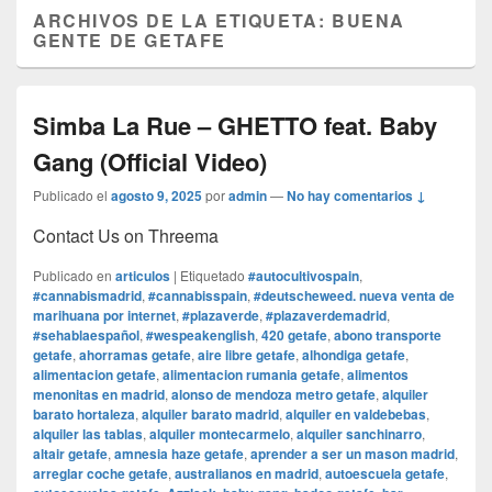
ARCHIVOS DE LA ETIQUETA:
BUENA
GENTE DE GETAFE
Simba La Rue – GHETTO feat. Baby
Gang (Official Video)
Publicado el
agosto 9, 2025
por
admin
—
No hay comentarios ↓
Contact Us on Threema
Publicado en
articulos
|
Etiquetado
#autocultivospain
,
#cannabismadrid
,
#cannabisspain
,
#deutscheweed. nueva venta de
marihuana por internet
,
#plazaverde
,
#plazaverdemadrid
,
#sehablaespañol
,
#wespeakenglish
,
420 getafe
,
abono transporte
getafe
,
ahorramas getafe
,
aire libre getafe
,
alhondiga getafe
,
alimentacion getafe
,
alimentacion rumania getafe
,
alimentos
menonitas en madrid
,
alonso de mendoza metro getafe
,
alquiler
barato hortaleza
,
alquiler barato madrid
,
alquiler en valdebebas
,
alquiler las tablas
,
alquiler montecarmelo
,
alquiler sanchinarro
,
altair getafe
,
amnesia haze getafe
,
aprender a ser un mason madrid
,
arreglar coche getafe
,
australianos en madrid
,
autoescuela getafe
,