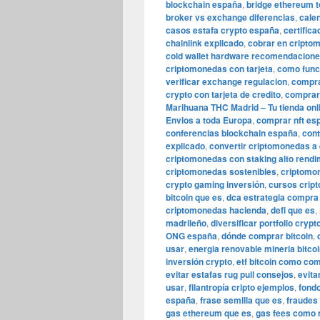
blockchain españa
,
bridge ethereum 
broker vs exchange diferencias
,
cale
casos estafa crypto españa
,
certific
chainlink explicado
,
cobrar en cripto
cold wallet hardware recomendacion
criptomonedas con tarjeta
,
como func
verificar exchange regulacion
,
compra
crypto con tarjeta de credito
,
comprar 
Marihuana THC Madrid – Tu tienda onl
Envios a toda Europa
,
comprar nft es
conferencias blockchain españa
,
cont
explicado
,
convertir criptomonedas a
criptomonedas con staking alto rendi
criptomonedas sostenibles
,
criptomo
crypto gaming inversión
,
cursos crip
bitcoin que es
,
dca estrategia compra
criptomonedas hacienda
,
defi que es
,
madrileño
,
diversificar portfolio cryp
ONG españa
,
dónde comprar bitcoin
,
usar
,
energia renovable mineria bitco
inversión crypto
,
etf bitcoin como co
evitar estafas rug pull consejos
,
evita
usar
,
filantropía cripto ejemplos
,
fondo
españa
,
frase semilla que es
,
fraudes
gas ethereum que es
,
gas fees como 