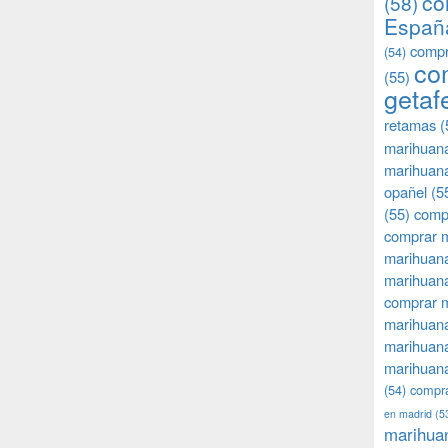
co
(58)
Españ
compr
(54)
co
(55)
getaf
retamas
(
marihuan
marihuana
opañel
(5
(55)
comp
comprar m
marihuana
marihuana
comprar 
marihuana
marihuana
marihuana
(54)
compra
en madrid
(5
marihua