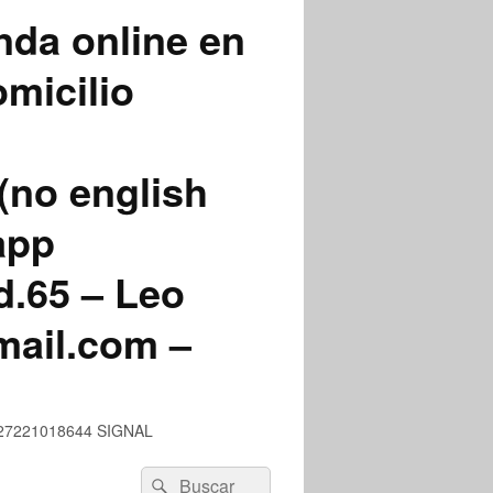
nda online en
micilio
(no english
app
.65 – Leo
mail.com –
 +527221018644 SIGNAL
Buscar
Buscar