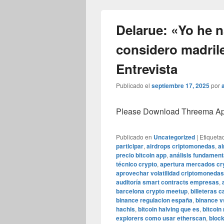
Delarue: «Yo he 
considero madrile
Entrevista
Publicado el
septiembre 17, 2025
por
Please Download Threema Appt
Publicado en
Uncategorized
|
Etiqueta
participar
,
airdrops criptomonedas
,
ai
precio bitcoin app
,
análisis fundamenta
técnico crypto
,
apertura mercados cry
aprovechar volatilidad criptomonedas
auditoría smart contracts empresas
,
barcelona crypto meetup
,
billeteras 
binance regulacion españa
,
binance v
hachis
,
bitcoin halving que es
,
bitcoin
explorers como usar etherscan
,
bloc