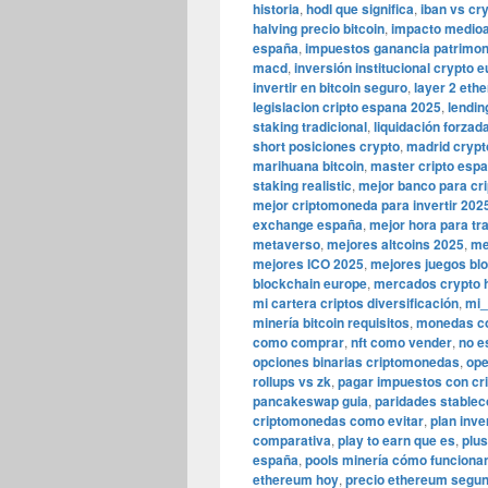
historia
,
hodl que significa
,
iban vs cr
halving precio bitcoin
,
impacto medio
españa
,
impuestos ganancia patrimoni
macd
,
inversión institucional crypto 
invertir en bitcoin seguro
,
layer 2 eth
legislacion cripto espana 2025
,
lendin
staking tradicional
,
liquidación forzad
short posiciones crypto
,
madrid crypt
marihuana bitcoin
,
master cripto esp
staking realistic
,
mejor banco para c
mejor criptomoneda para invertir 202
exchange españa
,
mejor hora para tr
metaverso
,
mejores altcoins 2025
,
me
mejores ICO 2025
,
mejores juegos bl
blockchain europe
,
mercados crypto 
mi cartera criptos diversificación
,
mi_
minería bitcoin requisitos
,
monedas c
como comprar
,
nft como vender
,
no e
opciones binarias criptomonedas
,
ope
rollups vs zk
,
pagar impuestos con c
pancakeswap guia
,
paridades stablec
criptomonedas como evitar
,
plan inve
comparativa
,
play to earn que es
,
plu
españa
,
pools minería cómo funciona
ethereum hoy
,
precio ethereum segu