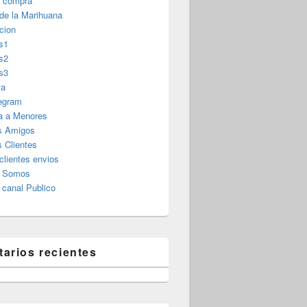
r compra
 de la Marihuana
cion
s1
s2
s3
ta
legram
a a Menores
s Amigos
 Clientes
clientes envios
s Somos
canal Publico
arios recientes