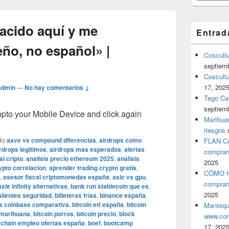
nacido aquí y me
Entrad
ño, no español» |
Coscull
septiem
Coscullu
17, 202
admin
—
No hay comentarios ↓
Tego Cal
septiem
o your Mobile Device and click again
Marihuan
riesgos
do
aave vs compound diferencias
,
airdrops como
FLAN C
rdrops legitimos
,
airdrops mas esperados
,
alertas
comprar
l cripto
,
analisis precio ethereum 2025
,
análisis
2025
pto correlacion
,
aprender trading crypto gratis
,
CÓMO H
,
asesor fiscal criptomonedas españa
,
asic vs gpu
,
comprar
axie infinity alternativas
,
bank run stablecoin que es
,
2025
calientes seguridad
,
billeteras frías
,
binance españa
,
s coinbase comparativa
,
bitcoin etf españa
,
bitcoin
Mantequ
 marihuana
,
bitcoin porros
,
bitcoin precio
,
block
www.com
kchain empleo ofertas españa
,
boef
,
bootcamp
17, 202