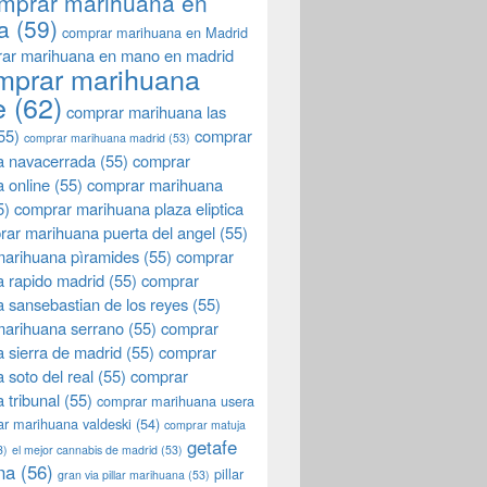
mprar marihuana en
a
(59)
comprar marihuana en Madrid
ar marihuana en mano en madrid
mprar marihuana
e
(62)
comprar marihuana las
55)
comprar
comprar marihuana madrid
(53)
a navacerrada
(55)
comprar
 online
(55)
comprar marihuana
5)
comprar marihuana plaza eliptica
rar marihuana puerta del angel
(55)
arihuana pìramides
(55)
comprar
 rapido madrid
(55)
comprar
 sansebastian de los reyes
(55)
marihuana serrano
(55)
comprar
 sierra de madrid
(55)
comprar
 soto del real
(55)
comprar
 tribunal
(55)
comprar marihuana usera
r marihuana valdeski
(54)
comprar matuja
getafe
3)
el mejor cannabis de madrid
(53)
na
(56)
pillar
gran via pillar marihuana
(53)