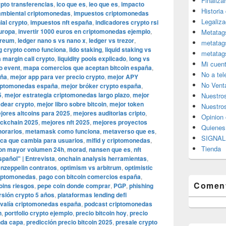
Finaliza
ypto transferencias
,
ico que es
,
ieo que es
,
impacto
Historia
ambiental criptomonedas
,
impuestos criptomonedas
Legaliza
al crypto
,
impuestos nft españa
,
indicadores crypto rsi
europa
,
invertir 1000 euros en criptomonedas ejemplo
,
Metatag
ereum
,
ledger nano s vs nano x
,
ledger vs trezor
,
metatag
g crypto como funciona
,
lido staking
,
liquid staking vs
metatag
a margin call crypto
,
liquidity pools explicado
,
long vs
Mi cuen
o event
,
mapa comercios que aceptan bitcoin españa
,
No a te
aña
,
mejor app para ver precio crypto
,
mejor APY
No Vent
riptomonedas españa
,
mejor bróker crypto españa
,
5
,
mejor estrategia criptomonedas largo plazo
,
mejor
Nuestro
adear crypto
,
mejor libro sobre bitcoin
,
mejor token
Nuestros
jores altcoins para 2025
,
mejores auditorias cripto
,
Opinion 
ockchain 2025
,
mejores nft 2025
,
mejores proyectos
Quiene
horarios
,
metamask como funciona
,
metaverso que es
,
SIGNAL 
ca que cambia para usuarios
,
mifid y criptomonedas
,
Tienda
on mayor volumen 24h
,
morad
,
nansen que es
,
nft
spañol" | Entrevista
,
onchain analysis herramientas
,
nzeppelin contratos
,
optimism vs arbitrum
,
optimistic
riptomonedas
,
pago con bitcoin comercios españa
,
Coment
oins riesgos
,
pepe coin donde comprar
,
PGP
,
phishing
rsión crypto 5 años
,
plataformas lending defi
svalía criptomonedas españa
,
podcast criptomonedas
n
,
portfolio crypto ejemplo
,
precio bitcoin hoy
,
precio
nda capa
,
predicción precio bitcoin 2025
,
presale crypto