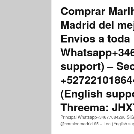
Comprar Marih
Madrid del me
Envios a toda 
Whatsapp+3467
support) – Se
+52722101864
(English supp
Threema: JH
Principal Whatsapp+34677084290 SIGN
@cmmleomadrid.65 – Leo (English s