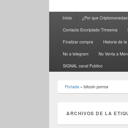
Menú
Inicio
¿Por que Criptomonedas
principal
Contacto Encriptado Threema
Finalizar compra
Historia de l
No a telegram
No Venta a Men
SIGNAL canal Publico
Portada
»
bitcoin porros
ARCHIVOS DE LA ETIQ