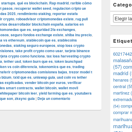
 startups
,
qué es blockchain
,
Rap madrid
,
rarible cómo
Catego
et pasos
,
recuperar wallet seed
,
regulacion cripto ue
nedas 2025
,
rendimiento staking
,
reportar estafa
Categorías
ir crypto
,
roboadvisor criptomonedas existe
,
rug pull
arios desarrollador blockchain españa
,
salarios en
iptomonedas que es
,
seguridad 2fa exchanges
,
mosos
,
seguro fondos exchange existe
,
shiba inu precio
,
na vs ethereum
,
stablecoin que es
,
stablecoins
Etique
monedas
,
staking seguro europeos
,
stop loss crypto
misiones
,
take profit crypto como usar
,
tarjeta binance
60217442
rjeta crypto como funciona
,
tax loss harvesting crypto
malasañ
ña
,
tether usd
,
token burn que es
,
token launchpad
(57)
com
oken vs coin diferencia
,
tokenomics que es
,
trading
nsferir criptomonedas comisiones bajas
,
trezor model t
madrid
(
n bizum
,
txid que es
,
uniswap guia
,
usd coin vs tether
henares
(
as explicadas
,
vender bitcoin por euros
,
verificar
central
(5
des smart contracts
,
wallet bitcoin
,
wallet movil
martinez
(
whitepaper bitcoin leer
,
yield farming que es
,
youtubers
 que son
,
zksync guia
|
Deja un comentario
extremad
compr
(54)
comprar 
marihuana
marihua