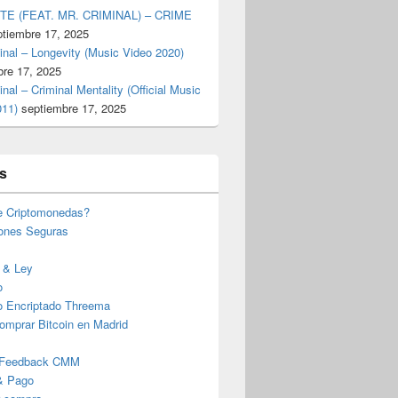
TE (FEAT. MR. CRIMINAL) – CRIME
ptiembre 17, 2025
inal – Longevity (Music Video 2020)
bre 17, 2025
inal – Criminal Mentality (Official Music
011)
septiembre 17, 2025
s
e Criptomonedas?
iones Seguras
 & Ley
o
o Encriptado Threema
omprar Bitcoin en Madrid
 Feedback CMM
& Pago