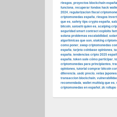
riesgos
,
proyectos blockchain españa
funciona
,
recuperar fondos hack wall
2024
,
regularizacion fiscal criptomo
criptomonedas españa
,
riesgos invert
que es
,
safety tips crypto españa
,
sal
bitcoin
,
satoshi quien es
,
scalping cr
seguridad smart contract exploits fa
solana problemas escalabilidad
,
sola
algoritmicas que son
,
staking cripto
como poner
,
swap criptomonedas co
españa
,
tarjeta coinbase opiniones
,
ta
españa
,
tendencias cripto 2025 espa
españa
,
token sale cómo participar
,
t
criptomonedas para principiantes
,
tra
opiniones
,
tutorial comprar bitcoin co
diferencia
,
usdc precio
,
velas japones
transaccion blockchain
,
vulnerabilida
recomendada
,
wallet multisig que es
,
criptomonedas en español
,
zk rollups