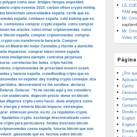
to polygon como usar
,
bridges riesgos seguridad
,
LIL CUE
ndario cripto eventos 2025
,
carbon offset crypto mining
,
FAM
se
ados blockchain universidades españa
,
certik que es
,
Mr. Crim
monedas españa
,
coinbase españa
,
cold staking que es
,
es
,
comisiones comprar crypto españa
,
como comprar
septiem
ionan los oracles
,
cómo minar criptomonedas
,
como
Mr. Crim
r bitcoin españa
,
comprar criptomonedas
,
comprar
Video 2
crypto con transferencia bancaria
,
Comprar
ine en Madrid del mejor Cannabis y Hachis a domicilio
paña impuestos
,
comprar token meme españa
,
ratos inteligentes ejemplo
,
contratos perpetuos
Página
 euros
,
correlacion btc bolsa
,
cripto hachis
,
miento
,
criptomonedas de privacidad monero zcash
,
¿Por qu
nedas y bancos españa
,
crowdfunding cripto que es
,
tomonedas en español
,
day trading crypto consejos
,
dca
Aplicac
 periódica
,
decentraland vs the sandbox
,
declarar
Carrito
Delarue
,
Delarue: "Yo he nacido aquí y me considero
Censura
to con stablecoins
,
dogecoin precio
,
donar en bitcoin
Contact
due diligence cripto como hacer
,
dune analytics como
Contact
in
,
energia y mineria bitcoin impacto
,
estrategias
Donde c
mprar
,
ethereum precio
,
eu mi_ca regulation crypto
,
r liquidation crypto
,
exchange descentralizado como
English
s cripto para particulares
,
fondos inversión bitcoin
English
 criptomonedas casos españa
,
futuros bitcoin que son
,
Envios 
reducir
,
glassnode que es
,
hechos sobre bitcoin