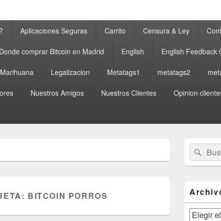
?
Aplicaciones Seguras
Carrito
Censura & Ley
Cont
Donde comprar Bitcoin en Madrid
English
English Feedback
a Marihuana
Legalizacion
Metatags1
metatags2
met
ores
Nuestros Amigos
Nuestros Clientes
Opinion cliente
El
Buscar
Busc
área
por:
de
widget
barra
lateral
Archiv
UETA:
BITCOIN PORROS
primaria
Archivos