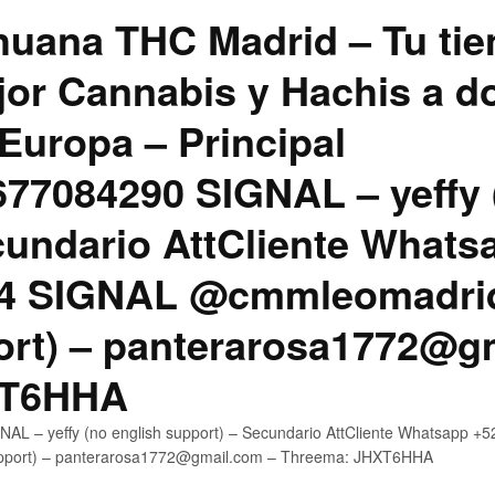
uana THC Madrid – Tu tie
jor Cannabis y Hachis a do
Europa – Principal
7084290 SIGNAL – yeffy 
cundario AttCliente Whats
4 SIGNAL @cmmleomadrid
ort) – panterarosa1772@g
XT6HHA
AL – yeffy (no english support) – Secundario AttCliente Whatsapp
upport) – panterarosa1772@gmail.com – Threema: JHXT6HHA