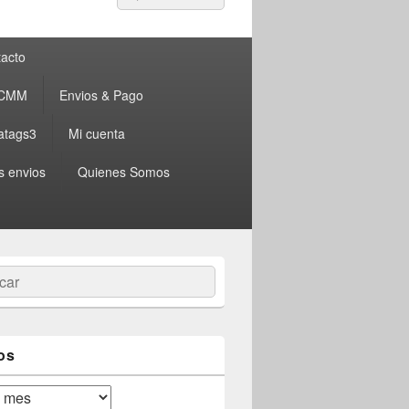
por:
acto
 CMM
Envios & Pago
atags3
Mi cuenta
s envios
Quienes Somos
ar
os