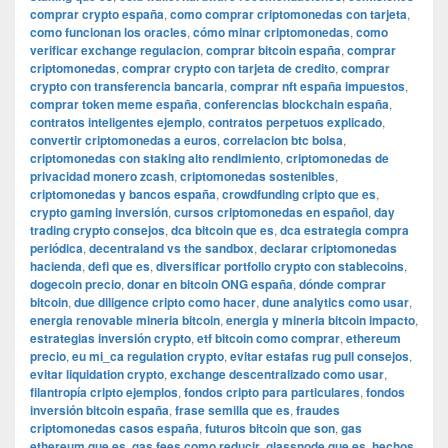
comprar crypto españa
,
como comprar criptomonedas con tarjeta
,
como funcionan los oracles
,
cómo minar criptomonedas
,
como
verificar exchange regulacion
,
comprar bitcoin españa
,
comprar
criptomonedas
,
comprar crypto con tarjeta de credito
,
comprar
crypto con transferencia bancaria
,
comprar nft españa impuestos
,
comprar token meme españa
,
conferencias blockchain españa
,
contratos inteligentes ejemplo
,
contratos perpetuos explicado
,
convertir criptomonedas a euros
,
correlacion btc bolsa
,
criptomonedas con staking alto rendimiento
,
criptomonedas de
privacidad monero zcash
,
criptomonedas sostenibles
,
criptomonedas y bancos españa
,
crowdfunding cripto que es
,
crypto gaming inversión
,
cursos criptomonedas en español
,
day
trading crypto consejos
,
dca bitcoin que es
,
dca estrategia compra
periódica
,
decentraland vs the sandbox
,
declarar criptomonedas
hacienda
,
defi que es
,
diversificar portfolio crypto con stablecoins
,
dogecoin precio
,
donar en bitcoin ONG españa
,
dónde comprar
bitcoin
,
due diligence cripto como hacer
,
dune analytics como usar
,
energia renovable mineria bitcoin
,
energia y mineria bitcoin impacto
,
estrategias inversión crypto
,
etf bitcoin como comprar
,
ethereum
precio
,
eu mi_ca regulation crypto
,
evitar estafas rug pull consejos
,
evitar liquidation crypto
,
exchange descentralizado como usar
,
filantropía cripto ejemplos
,
fondos cripto para particulares
,
fondos
inversión bitcoin españa
,
frase semilla que es
,
fraudes
criptomonedas casos españa
,
futuros bitcoin que son
,
gas
ethereum que es
,
gas fees como reducir
,
glassnode que es
,
hechos