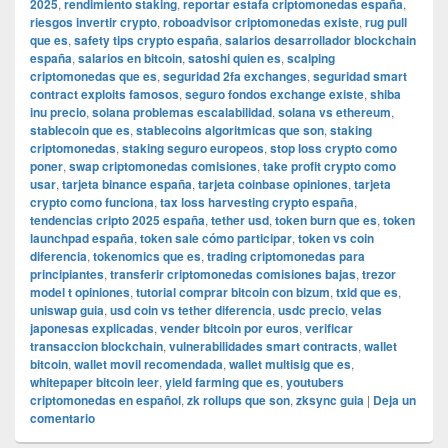
2025
,
rendimiento staking
,
reportar estafa criptomonedas españa
,
riesgos invertir crypto
,
roboadvisor criptomonedas existe
,
rug pull
que es
,
safety tips crypto españa
,
salarios desarrollador blockchain
españa
,
salarios en bitcoin
,
satoshi quien es
,
scalping
criptomonedas que es
,
seguridad 2fa exchanges
,
seguridad smart
contract exploits famosos
,
seguro fondos exchange existe
,
shiba
inu precio
,
solana problemas escalabilidad
,
solana vs ethereum
,
stablecoin que es
,
stablecoins algoritmicas que son
,
staking
criptomonedas
,
staking seguro europeos
,
stop loss crypto como
poner
,
swap criptomonedas comisiones
,
take profit crypto como
usar
,
tarjeta binance españa
,
tarjeta coinbase opiniones
,
tarjeta
crypto como funciona
,
tax loss harvesting crypto españa
,
tendencias cripto 2025 españa
,
tether usd
,
token burn que es
,
token
launchpad españa
,
token sale cómo participar
,
token vs coin
diferencia
,
tokenomics que es
,
trading criptomonedas para
principiantes
,
transferir criptomonedas comisiones bajas
,
trezor
model t opiniones
,
tutorial comprar bitcoin con bizum
,
txid que es
,
uniswap guia
,
usd coin vs tether diferencia
,
usdc precio
,
velas
japonesas explicadas
,
vender bitcoin por euros
,
verificar
transaccion blockchain
,
vulnerabilidades smart contracts
,
wallet
bitcoin
,
wallet movil recomendada
,
wallet multisig que es
,
whitepaper bitcoin leer
,
yield farming que es
,
youtubers
criptomonedas en español
,
zk rollups que son
,
zksync guia
|
Deja un
comentario