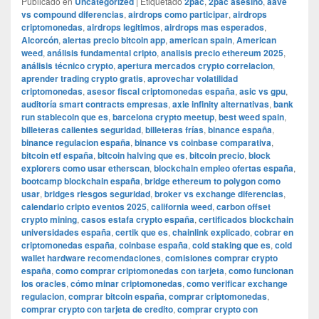
Publicado en
Uncategorized
|
Etiquetado
2pac
,
2pac asesino
,
aave
vs compound diferencias
,
airdrops como participar
,
airdrops
criptomonedas
,
airdrops legitimos
,
airdrops mas esperados
,
Alcorcón
,
alertas precio bitcoin app
,
american spain
,
American
weed
,
análisis fundamental cripto
,
analisis precio ethereum 2025
,
análisis técnico crypto
,
apertura mercados crypto correlacion
,
aprender trading crypto gratis
,
aprovechar volatilidad
criptomonedas
,
asesor fiscal criptomonedas españa
,
asic vs gpu
,
auditoría smart contracts empresas
,
axie infinity alternativas
,
bank
run stablecoin que es
,
barcelona crypto meetup
,
best weed spain
,
billeteras calientes seguridad
,
billeteras frías
,
binance españa
,
binance regulacion españa
,
binance vs coinbase comparativa
,
bitcoin etf españa
,
bitcoin halving que es
,
bitcoin precio
,
block
explorers como usar etherscan
,
blockchain empleo ofertas españa
,
bootcamp blockchain españa
,
bridge ethereum to polygon como
usar
,
bridges riesgos seguridad
,
broker vs exchange diferencias
,
calendario cripto eventos 2025
,
california weed
,
carbon offset
crypto mining
,
casos estafa crypto españa
,
certificados blockchain
universidades españa
,
certik que es
,
chainlink explicado
,
cobrar en
criptomonedas españa
,
coinbase españa
,
cold staking que es
,
cold
wallet hardware recomendaciones
,
comisiones comprar crypto
españa
,
como comprar criptomonedas con tarjeta
,
como funcionan
los oracles
,
cómo minar criptomonedas
,
como verificar exchange
regulacion
,
comprar bitcoin españa
,
comprar criptomonedas
,
comprar crypto con tarjeta de credito
,
comprar crypto con