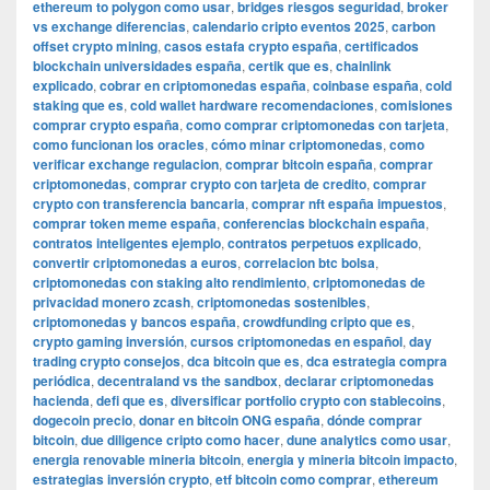
ethereum to polygon como usar
,
bridges riesgos seguridad
,
broker
vs exchange diferencias
,
calendario cripto eventos 2025
,
carbon
offset crypto mining
,
casos estafa crypto españa
,
certificados
blockchain universidades españa
,
certik que es
,
chainlink
explicado
,
cobrar en criptomonedas españa
,
coinbase españa
,
cold
staking que es
,
cold wallet hardware recomendaciones
,
comisiones
comprar crypto españa
,
como comprar criptomonedas con tarjeta
,
como funcionan los oracles
,
cómo minar criptomonedas
,
como
verificar exchange regulacion
,
comprar bitcoin españa
,
comprar
criptomonedas
,
comprar crypto con tarjeta de credito
,
comprar
crypto con transferencia bancaria
,
comprar nft españa impuestos
,
comprar token meme españa
,
conferencias blockchain españa
,
contratos inteligentes ejemplo
,
contratos perpetuos explicado
,
convertir criptomonedas a euros
,
correlacion btc bolsa
,
criptomonedas con staking alto rendimiento
,
criptomonedas de
privacidad monero zcash
,
criptomonedas sostenibles
,
criptomonedas y bancos españa
,
crowdfunding cripto que es
,
crypto gaming inversión
,
cursos criptomonedas en español
,
day
trading crypto consejos
,
dca bitcoin que es
,
dca estrategia compra
periódica
,
decentraland vs the sandbox
,
declarar criptomonedas
hacienda
,
defi que es
,
diversificar portfolio crypto con stablecoins
,
dogecoin precio
,
donar en bitcoin ONG españa
,
dónde comprar
bitcoin
,
due diligence cripto como hacer
,
dune analytics como usar
,
energia renovable mineria bitcoin
,
energia y mineria bitcoin impacto
,
estrategias inversión crypto
,
etf bitcoin como comprar
,
ethereum