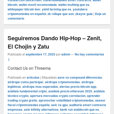
transaccion blockchain
vulnerabilidades smart contracts
wallet
bitcoin
,
wallet movil recomendada
,
wallet multisig que es
,
whitepaper bitcoin leer
,
yield farming que es
,
youtubers
criptomonedas en español
,
zk rollups que son
,
zksync guia
|
Deja un
comentario
Seguiremos Dando Hip-Hop – Zenit,
El Chojin y Zatu
Publicado el
septiembre 17, 2025
por
admin
—
No hay comentarios
↓
Contact Us on Threema
Publicado en
articulos
|
Etiquetado
aave vs compound diferencias
,
airdrops como participar
,
airdrops criptomonedas
,
airdrops
legitimos
,
airdrops mas esperados
,
alertas precio bitcoin app
,
análisis fundamental cripto
,
analisis precio ethereum 2025
,
análisis
técnico crypto
,
apertura mercados crypto correlacion
,
aprender
trading crypto gratis
,
aprovechar volatilidad criptomonedas
,
asesor
fiscal criptomonedas españa
,
asic vs gpu
,
auditoría smart contracts
empresas
,
axie infinity alternativas
,
bank run stablecoin que es
,
,
,