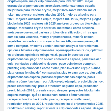
crypto españa
,
mejor criptomoneda para invertir 2025
,
mejor
estrategia criptomonedas largo plazo
,
mejor exchange españa
,
mejor hora para tradear crypto
,
mejor libro sobre bitcoin
,
mejor
token metaverso
,
mejores altcoins 2025
,
mejores altcoins para
2025
,
mejores auditorias cripto
,
mejores ICO 2025
,
mejores juegos
blockchain 2025
,
mejores nft 2025
,
mejores proyectos blockchain
europe
,
mercados crypto horarios
,
metamask como funciona
,
metaverso que es
,
mi cartera criptos diversificación
,
mi_ca que
cambia para usuarios
,
mifid y criptomonedas
,
minería bitcoin
requisitos
,
monedas con mayor volumen 24h
,
nansen que es
,
nft
como comprar
,
nft como vender
,
onchain analysis herramientas
,
opciones binarias criptomonedas
,
openzeppelin contratos
,
optimism
vs arbitrum
,
optimistic rollups vs zk
,
pagar impuestos con
criptomonedas
,
pago con bitcoin comercios españa
,
pancakeswap
guia
,
paridades stablecoins riesgos
,
pepe coin donde comprar
,
phishing criptomonedas como evitar
,
plan inversión crypto 5 años
,
plataformas lending defi comparativa
,
play to earn que es
,
plusvalía
criptomonedas españa
,
podcast criptomonedas españa
,
pools
minería cómo funcionan
,
portfolio crypto ejemplo
,
precio bitcoin hoy
,
precio ethereum hoy
,
precio ethereum segunda capa
,
predicción
precio bitcoin 2025
,
presale crypto riesgos
,
proyectos blockchain
españa startups
,
qué es blockchain
,
rarible cómo funciona
,
recuperar fondos hack wallet pasos
,
recuperar wallet seed
,
regulacion cripto ue 2024
,
regularizacion fiscal criptomonedas 2025
,
rendimiento staking
,
reportar estafa criptomonedas españa
,
riesgos