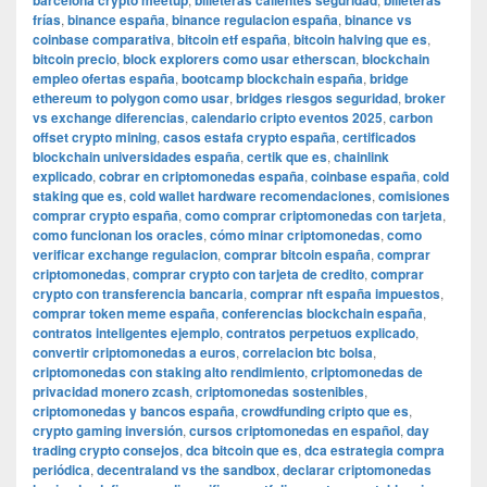
barcelona crypto meetup
billeteras calientes seguridad
billeteras
frías
,
binance españa
,
binance regulacion españa
,
binance vs
coinbase comparativa
,
bitcoin etf españa
,
bitcoin halving que es
,
bitcoin precio
,
block explorers como usar etherscan
,
blockchain
empleo ofertas españa
,
bootcamp blockchain españa
,
bridge
ethereum to polygon como usar
,
bridges riesgos seguridad
,
broker
vs exchange diferencias
,
calendario cripto eventos 2025
,
carbon
offset crypto mining
,
casos estafa crypto españa
,
certificados
blockchain universidades españa
,
certik que es
,
chainlink
explicado
,
cobrar en criptomonedas españa
,
coinbase españa
,
cold
staking que es
,
cold wallet hardware recomendaciones
,
comisiones
comprar crypto españa
,
como comprar criptomonedas con tarjeta
,
como funcionan los oracles
,
cómo minar criptomonedas
,
como
verificar exchange regulacion
,
comprar bitcoin españa
,
comprar
criptomonedas
,
comprar crypto con tarjeta de credito
,
comprar
crypto con transferencia bancaria
,
comprar nft españa impuestos
,
comprar token meme españa
,
conferencias blockchain españa
,
contratos inteligentes ejemplo
,
contratos perpetuos explicado
,
convertir criptomonedas a euros
,
correlacion btc bolsa
,
criptomonedas con staking alto rendimiento
,
criptomonedas de
privacidad monero zcash
,
criptomonedas sostenibles
,
criptomonedas y bancos españa
,
crowdfunding cripto que es
,
crypto gaming inversión
,
cursos criptomonedas en español
,
day
trading crypto consejos
,
dca bitcoin que es
,
dca estrategia compra
periódica
,
decentraland vs the sandbox
,
declarar criptomonedas