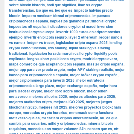
sobre bitcoin historia
,
hodl que significa
,
iban vs crypto
transferencias
,
ico que es
,
ieo que es
,
impacto halving precio
bitcoin
,
impacto medioambiental criptomonedas
,
impuestos
criptomonedas españa
,
impuestos ganancia patrimonial crypto
,
impuestos nft españa
,
indicadores crypto rsi macd
,
inversión
institucional crypto europa
,
invertir 1000 euros en criptomonedas
ejemplo
,
invertir en bitcoin seguro
,
layer 2 ethereum
,
ledger nano s
vs nano x
,
ledger vs trezor
,
legislacion cripto espana 2025
,
lending
crypto como funciona
,
lido staking
,
liquid staking vs staking
tradicional
,
liquidación forzada margin call crypto
,
liquidity pools
explicado
,
long vs short posiciones crypto
,
madrid crypto event
,
mapa comercios que aceptan bitcoin españa
,
master cripto españa
,
mejor app para ver precio crypto
,
mejor APY staking realistic
,
mejor
banco para criptomonedas españa
,
mejor bróker crypto españa
,
mejor criptomoneda para invertir 2025
,
mejor estrategia
criptomonedas largo plazo
,
mejor exchange españa
,
mejor hora
para tradear crypto
,
mejor libro sobre bitcoin
,
mejor token
metaverso
,
mejores altcoins 2025
,
mejores altcoins para 2025
,
mejores auditorias cripto
,
mejores ICO 2025
,
mejores juegos
blockchain 2025
,
mejores nft 2025
,
mejores proyectos blockchain
europe
,
mercados crypto horarios
,
metamask como funciona
,
metaverso que es
,
mi cartera criptos diversificación
,
mi_ca que
cambia para usuarios
,
mifid y criptomonedas
,
minería bitcoin
requisitos
,
monedas con mayor volumen 24h
,
nansen que es
,
nft
,
,
,