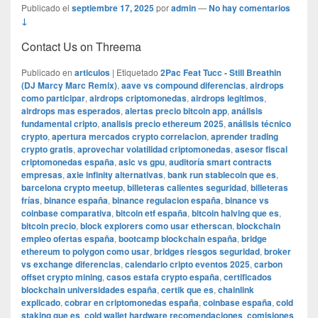
Publicado el
septiembre 17, 2025
por
admin
—
No hay comentarios
↓
Contact Us on Threema
Publicado en
articulos
|
Etiquetado
2Pac Feat Tucc - Still Breathin
(DJ Marcy Marc Remix)
,
aave vs compound diferencias
,
airdrops
como participar
,
airdrops criptomonedas
,
airdrops legitimos
,
airdrops mas esperados
,
alertas precio bitcoin app
,
análisis
fundamental cripto
,
analisis precio ethereum 2025
,
análisis técnico
crypto
,
apertura mercados crypto correlacion
,
aprender trading
crypto gratis
,
aprovechar volatilidad criptomonedas
,
asesor fiscal
criptomonedas españa
,
asic vs gpu
,
auditoría smart contracts
empresas
,
axie infinity alternativas
,
bank run stablecoin que es
,
barcelona crypto meetup
,
billeteras calientes seguridad
,
billeteras
frías
,
binance españa
,
binance regulacion españa
,
binance vs
coinbase comparativa
,
bitcoin etf españa
,
bitcoin halving que es
,
bitcoin precio
,
block explorers como usar etherscan
,
blockchain
empleo ofertas españa
,
bootcamp blockchain españa
,
bridge
ethereum to polygon como usar
,
bridges riesgos seguridad
,
broker
vs exchange diferencias
,
calendario cripto eventos 2025
,
carbon
offset crypto mining
,
casos estafa crypto españa
,
certificados
blockchain universidades españa
,
certik que es
,
chainlink
explicado
,
cobrar en criptomonedas españa
,
coinbase españa
,
cold
staking que es
,
cold wallet hardware recomendaciones
,
comisiones