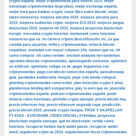
crypto españa
,
mejor criptomoneda para invertir 2025
,
mejor
estrategia criptomonedas largo plazo
,
mejor exchange españa
,
mejor hora para tradear crypto
,
mejor libro sobre bitcoin
,
mejor
token metaverso
,
mejores altcoins 2025
,
mejores altcoins para
2025
,
mejores auditorias cripto
,
mejores ICO 2025
,
mejores juegos
blockchain 2025
,
mejores nft 2025
,
mejores proyectos blockchain
europe
,
mercados crypto horarios
,
metamask como funciona
,
metaverso que es
,
mi cartera criptos diversificación
,
mi_ca que
cambia para usuarios
,
mifid y criptomonedas
,
minería bitcoin
requisitos
,
monedas con mayor volumen 24h
,
nansen que es
,
nft
como comprar
,
nft como vender
,
onchain analysis herramientas
,
opciones binarias criptomonedas
,
openzeppelin contratos
,
optimism
vs arbitrum
,
optimistic rollups vs zk
,
pagar impuestos con
criptomonedas
,
pago con bitcoin comercios españa
,
pancakeswap
guia
,
paridades stablecoins riesgos
,
pepe coin donde comprar
,
phishing criptomonedas como evitar
,
plan inversión crypto 5 años
,
plataformas lending defi comparativa
,
play to earn que es
,
plusvalía
criptomonedas españa
,
podcast criptomonedas españa
,
pools
minería cómo funcionan
,
portfolio crypto ejemplo
,
precio bitcoin hoy
,
precio ethereum hoy
,
precio ethereum segunda capa
,
predicción
precio bitcoin 2025
,
presale crypto riesgos
,
PROK Y AKAPELLAH
FT AYAX - KUROSAWA (VIDEO OFICIAL) #16millas
,
proyectos
blockchain españa startups
,
qué es blockchain
,
rarible cómo
funciona
,
recuperar fondos hack wallet pasos
,
recuperar wallet
seed
,
regulacion cripto ue 2024
,
regularizacion fiscal criptomonedas