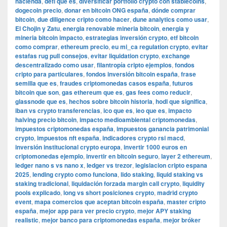
hacienda
,
defi que es
,
diversificar portfolio crypto con stablecoins
,
dogecoin precio
,
donar en bitcoin ONG españa
,
dónde comprar
bitcoin
,
due diligence cripto como hacer
,
dune analytics como usar
,
El Chojin y Zatu
,
energia renovable mineria bitcoin
,
energia y
mineria bitcoin impacto
,
estrategias inversión crypto
,
etf bitcoin
como comprar
,
ethereum precio
,
eu mi_ca regulation crypto
,
evitar
estafas rug pull consejos
,
evitar liquidation crypto
,
exchange
descentralizado como usar
,
filantropía cripto ejemplos
,
fondos
cripto para particulares
,
fondos inversión bitcoin españa
,
frase
semilla que es
,
fraudes criptomonedas casos españa
,
futuros
bitcoin que son
,
gas ethereum que es
,
gas fees como reducir
,
glassnode que es
,
hechos sobre bitcoin historia
,
hodl que significa
,
iban vs crypto transferencias
,
ico que es
,
ieo que es
,
impacto
halving precio bitcoin
,
impacto medioambiental criptomonedas
,
impuestos criptomonedas españa
,
impuestos ganancia patrimonial
crypto
,
impuestos nft españa
,
indicadores crypto rsi macd
,
inversión institucional crypto europa
,
invertir 1000 euros en
criptomonedas ejemplo
,
invertir en bitcoin seguro
,
layer 2 ethereum
,
ledger nano s vs nano x
,
ledger vs trezor
,
legislacion cripto espana
2025
,
lending crypto como funciona
,
lido staking
,
liquid staking vs
staking tradicional
,
liquidación forzada margin call crypto
,
liquidity
pools explicado
,
long vs short posiciones crypto
,
madrid crypto
event
,
mapa comercios que aceptan bitcoin españa
,
master cripto
españa
,
mejor app para ver precio crypto
,
mejor APY staking
realistic
,
mejor banco para criptomonedas españa
,
mejor bróker