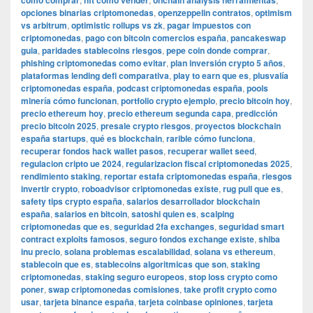
como comprar
nft como vender
onchain analysis herramientas
opciones binarias criptomonedas
,
openzeppelin contratos
,
optimism
vs arbitrum
,
optimistic rollups vs zk
,
pagar impuestos con
criptomonedas
,
pago con bitcoin comercios españa
,
pancakeswap
guia
,
paridades stablecoins riesgos
,
pepe coin donde comprar
,
phishing criptomonedas como evitar
,
plan inversión crypto 5 años
,
plataformas lending defi comparativa
,
play to earn que es
,
plusvalía
criptomonedas españa
,
podcast criptomonedas españa
,
pools
minería cómo funcionan
,
portfolio crypto ejemplo
,
precio bitcoin hoy
,
precio ethereum hoy
,
precio ethereum segunda capa
,
predicción
precio bitcoin 2025
,
presale crypto riesgos
,
proyectos blockchain
españa startups
,
qué es blockchain
,
rarible cómo funciona
,
recuperar fondos hack wallet pasos
,
recuperar wallet seed
,
regulacion cripto ue 2024
,
regularizacion fiscal criptomonedas 2025
,
rendimiento staking
,
reportar estafa criptomonedas españa
,
riesgos
invertir crypto
,
roboadvisor criptomonedas existe
,
rug pull que es
,
safety tips crypto españa
,
salarios desarrollador blockchain
españa
,
salarios en bitcoin
,
satoshi quien es
,
scalping
criptomonedas que es
,
seguridad 2fa exchanges
,
seguridad smart
contract exploits famosos
,
seguro fondos exchange existe
,
shiba
inu precio
,
solana problemas escalabilidad
,
solana vs ethereum
,
stablecoin que es
,
stablecoins algoritmicas que son
,
staking
criptomonedas
,
staking seguro europeos
,
stop loss crypto como
poner
,
swap criptomonedas comisiones
,
take profit crypto como
usar
,
tarjeta binance españa
,
tarjeta coinbase opiniones
,
tarjeta