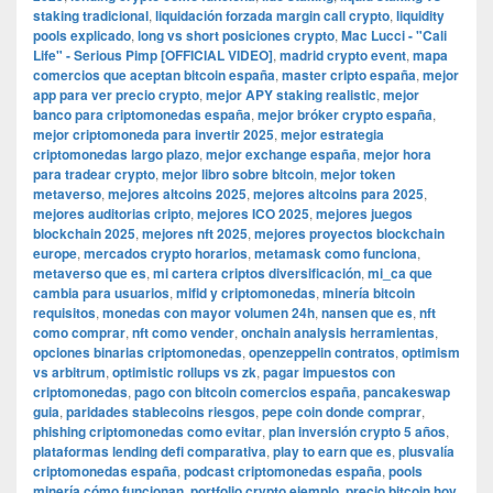
staking tradicional
,
liquidación forzada margin call crypto
,
liquidity
pools explicado
,
long vs short posiciones crypto
,
Mac Lucci - "Cali
Life" - Serious Pimp [OFFICIAL VIDEO]
,
madrid crypto event
,
mapa
comercios que aceptan bitcoin españa
,
master cripto españa
,
mejor
app para ver precio crypto
,
mejor APY staking realistic
,
mejor
banco para criptomonedas españa
,
mejor bróker crypto españa
,
mejor criptomoneda para invertir 2025
,
mejor estrategia
criptomonedas largo plazo
,
mejor exchange españa
,
mejor hora
para tradear crypto
,
mejor libro sobre bitcoin
,
mejor token
metaverso
,
mejores altcoins 2025
,
mejores altcoins para 2025
,
mejores auditorias cripto
,
mejores ICO 2025
,
mejores juegos
blockchain 2025
,
mejores nft 2025
,
mejores proyectos blockchain
europe
,
mercados crypto horarios
,
metamask como funciona
,
metaverso que es
,
mi cartera criptos diversificación
,
mi_ca que
cambia para usuarios
,
mifid y criptomonedas
,
minería bitcoin
requisitos
,
monedas con mayor volumen 24h
,
nansen que es
,
nft
como comprar
,
nft como vender
,
onchain analysis herramientas
,
opciones binarias criptomonedas
,
openzeppelin contratos
,
optimism
vs arbitrum
,
optimistic rollups vs zk
,
pagar impuestos con
criptomonedas
,
pago con bitcoin comercios españa
,
pancakeswap
guia
,
paridades stablecoins riesgos
,
pepe coin donde comprar
,
phishing criptomonedas como evitar
,
plan inversión crypto 5 años
,
plataformas lending defi comparativa
,
play to earn que es
,
plusvalía
criptomonedas españa
,
podcast criptomonedas españa
,
pools
minería cómo funcionan
,
portfolio crypto ejemplo
,
precio bitcoin hoy
,