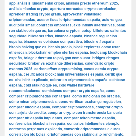
app
,
análisis fundamental cripto
,
analisis precio ethereum 2025
,
análisis técnico crypto
,
apertura mercados crypto correlacion
,
aprender trading crypto gratis
,
aprovechar volatilidad
criptomonedas
,
asesor fiscal criptomonedas españa
,
asic vs gpu
,
auditoría smart contracts empresas
,
axie infinity alternativas
,
bank
run stablecoin que es
,
barcelona crypto meetup
,
billeteras calientes
seguridad
,
billeteras frías
,
binance españa
,
binance regulacion
españa
,
binance vs coinbase comparativa
,
bitcoin etf españa
,
bitcoin halving que es
,
bitcoin precio
,
block explorers como usar
etherscan
,
blockchain empleo ofertas españa
,
bootcamp blockchain
españa
,
bridge ethereum to polygon como usar
,
bridges riesgos
seguridad
,
broker vs exchange diferencias
,
calendario cripto
eventos 2025
,
carbon offset crypto mining
,
casos estafa crypto
españa
,
certificados blockchain universidades españa
,
certik que
es
,
chainlink explicado
,
cobrar en criptomonedas españa
,
coinbase
españa
,
cold staking que es
,
cold wallet hardware
recomendaciones
,
comisiones comprar crypto españa
,
como
comprar criptomonedas con tarjeta
,
como funcionan los oracles
,
cómo minar criptomonedas
,
como verificar exchange regulacion
,
comprar bitcoin españa
,
comprar criptomonedas
,
comprar crypto
con tarjeta de credito
,
comprar crypto con transferencia bancaria
,
comprar nft españa impuestos
,
comprar token meme españa
,
conferencias blockchain españa
,
contratos inteligentes ejemplo
,
contratos perpetuos explicado
,
convertir criptomonedas a euros
,
correlacion btc bolsa
,
criptomonedas con staking alto rendimiento
,