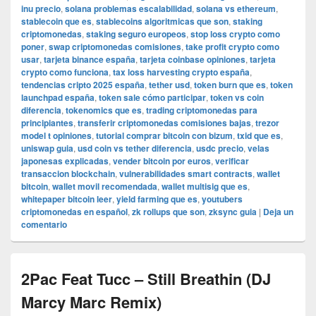
inu precio
,
solana problemas escalabilidad
,
solana vs ethereum
,
stablecoin que es
,
stablecoins algoritmicas que son
,
staking
criptomonedas
,
staking seguro europeos
,
stop loss crypto como
poner
,
swap criptomonedas comisiones
,
take profit crypto como
usar
,
tarjeta binance españa
,
tarjeta coinbase opiniones
,
tarjeta
crypto como funciona
,
tax loss harvesting crypto españa
,
tendencias cripto 2025 españa
,
tether usd
,
token burn que es
,
token
launchpad españa
,
token sale cómo participar
,
token vs coin
diferencia
,
tokenomics que es
,
trading criptomonedas para
principiantes
,
transferir criptomonedas comisiones bajas
,
trezor
model t opiniones
,
tutorial comprar bitcoin con bizum
,
txid que es
,
uniswap guia
,
usd coin vs tether diferencia
,
usdc precio
,
velas
japonesas explicadas
,
vender bitcoin por euros
,
verificar
transaccion blockchain
,
vulnerabilidades smart contracts
,
wallet
bitcoin
,
wallet movil recomendada
,
wallet multisig que es
,
whitepaper bitcoin leer
,
yield farming que es
,
youtubers
criptomonedas en español
,
zk rollups que son
,
zksync guia
|
Deja un
comentario
2Pac Feat Tucc – Still Breathin (DJ
Marcy Marc Remix)