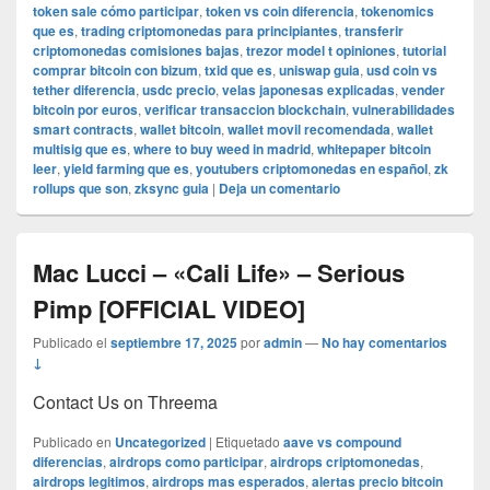
token sale cómo participar
,
token vs coin diferencia
,
tokenomics
que es
,
trading criptomonedas para principiantes
,
transferir
criptomonedas comisiones bajas
,
trezor model t opiniones
,
tutorial
comprar bitcoin con bizum
,
txid que es
,
uniswap guia
,
usd coin vs
tether diferencia
,
usdc precio
,
velas japonesas explicadas
,
vender
bitcoin por euros
,
verificar transaccion blockchain
,
vulnerabilidades
smart contracts
,
wallet bitcoin
,
wallet movil recomendada
,
wallet
multisig que es
,
where to buy weed in madrid
,
whitepaper bitcoin
leer
,
yield farming que es
,
youtubers criptomonedas en español
,
zk
rollups que son
,
zksync guia
|
Deja un comentario
Mac Lucci – «Cali Life» – Serious
Pimp [OFFICIAL VIDEO]
Publicado el
septiembre 17, 2025
por
admin
—
No hay comentarios
↓
Contact Us on Threema
Publicado en
Uncategorized
|
Etiquetado
aave vs compound
diferencias
,
airdrops como participar
,
airdrops criptomonedas
,
airdrops legitimos
,
airdrops mas esperados
,
alertas precio bitcoin