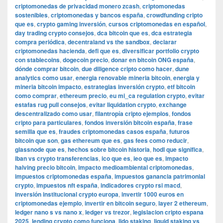
criptomonedas de privacidad monero zcash
,
criptomonedas
sostenibles
,
criptomonedas y bancos españa
,
crowdfunding cripto
que es
,
crypto gaming inversión
,
cursos criptomonedas en español
,
day trading crypto consejos
,
dca bitcoin que es
,
dca estrategia
compra periódica
,
decentraland vs the sandbox
,
declarar
criptomonedas hacienda
,
defi que es
,
diversificar portfolio crypto
con stablecoins
,
dogecoin precio
,
donar en bitcoin ONG españa
,
dónde comprar bitcoin
,
due diligence cripto como hacer
,
dune
analytics como usar
,
energia renovable mineria bitcoin
,
energia y
mineria bitcoin impacto
,
estrategias inversión crypto
,
etf bitcoin
como comprar
,
ethereum precio
,
eu mi_ca regulation crypto
,
evitar
estafas rug pull consejos
,
evitar liquidation crypto
,
exchange
descentralizado como usar
,
filantropía cripto ejemplos
,
fondos
cripto para particulares
,
fondos inversión bitcoin españa
,
frase
semilla que es
,
fraudes criptomonedas casos españa
,
futuros
bitcoin que son
,
gas ethereum que es
,
gas fees como reducir
,
glassnode que es
,
hechos sobre bitcoin historia
,
hodl que significa
,
iban vs crypto transferencias
,
ico que es
,
ieo que es
,
impacto
halving precio bitcoin
,
impacto medioambiental criptomonedas
,
impuestos criptomonedas españa
,
impuestos ganancia patrimonial
crypto
,
impuestos nft españa
,
indicadores crypto rsi macd
,
inversión institucional crypto europa
,
invertir 1000 euros en
criptomonedas ejemplo
,
invertir en bitcoin seguro
,
layer 2 ethereum
,
ledger nano s vs nano x
,
ledger vs trezor
,
legislacion cripto espana
2025
,
lending crypto como funciona
,
lido staking
,
liquid staking vs