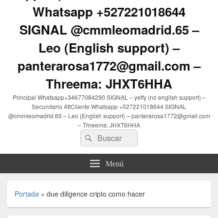
Whatsapp +527221018644
SIGNAL @cmmleomadrid.65 –
Leo (English support) –
panterarosa1772@gmail.com –
Threema: JHXT6HHA
Principal Whatsapp+34677084290 SIGNAL – yeffy (no english support) –
Secundario AttCliente Whatsapp +527221018644 SIGNAL
@cmmleomadrid.65 – Leo (English support) – panterarosa1772@gmail.com
– Threema: JHXT6HHA
Buscar
Buscar
por:
Menú
Portada
»
due diligence cripto como hacer