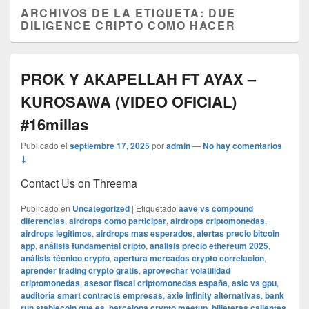
ARCHIVOS DE LA ETIQUETA:
DUE
DILIGENCE CRIPTO COMO HACER
PROK Y AKAPELLAH FT AYAX –
KUROSAWA (VIDEO OFICIAL)
#16millas
Publicado el
septiembre 17, 2025
por
admin
—
No hay comentarios
↓
Contact Us on Threema
Publicado en
Uncategorized
|
Etiquetado
aave vs compound
diferencias
,
airdrops como participar
,
airdrops criptomonedas
,
airdrops legitimos
,
airdrops mas esperados
,
alertas precio bitcoin
app
,
análisis fundamental cripto
,
analisis precio ethereum 2025
,
análisis técnico crypto
,
apertura mercados crypto correlacion
,
aprender trading crypto gratis
,
aprovechar volatilidad
criptomonedas
,
asesor fiscal criptomonedas españa
,
asic vs gpu
,
auditoría smart contracts empresas
,
axie infinity alternativas
,
bank
run stablecoin que es
,
barcelona crypto meetup
,
billeteras calientes