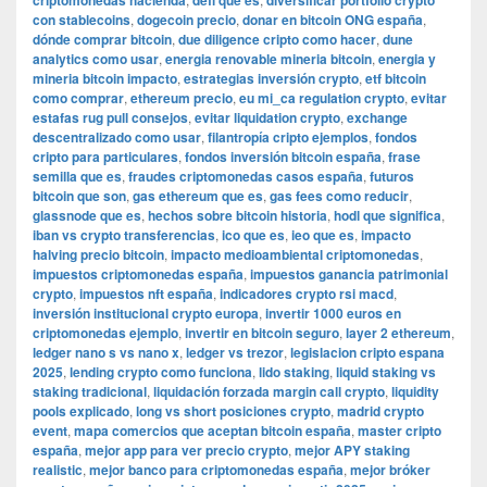
criptomonedas hacienda
defi que es
diversificar portfolio crypto
con stablecoins
,
dogecoin precio
,
donar en bitcoin ONG españa
,
dónde comprar bitcoin
,
due diligence cripto como hacer
,
dune
analytics como usar
,
energia renovable mineria bitcoin
,
energia y
mineria bitcoin impacto
,
estrategias inversión crypto
,
etf bitcoin
como comprar
,
ethereum precio
,
eu mi_ca regulation crypto
,
evitar
estafas rug pull consejos
,
evitar liquidation crypto
,
exchange
descentralizado como usar
,
filantropía cripto ejemplos
,
fondos
cripto para particulares
,
fondos inversión bitcoin españa
,
frase
semilla que es
,
fraudes criptomonedas casos españa
,
futuros
bitcoin que son
,
gas ethereum que es
,
gas fees como reducir
,
glassnode que es
,
hechos sobre bitcoin historia
,
hodl que significa
,
iban vs crypto transferencias
,
ico que es
,
ieo que es
,
impacto
halving precio bitcoin
,
impacto medioambiental criptomonedas
,
impuestos criptomonedas españa
,
impuestos ganancia patrimonial
crypto
,
impuestos nft españa
,
indicadores crypto rsi macd
,
inversión institucional crypto europa
,
invertir 1000 euros en
criptomonedas ejemplo
,
invertir en bitcoin seguro
,
layer 2 ethereum
,
ledger nano s vs nano x
,
ledger vs trezor
,
legislacion cripto espana
2025
,
lending crypto como funciona
,
lido staking
,
liquid staking vs
staking tradicional
,
liquidación forzada margin call crypto
,
liquidity
pools explicado
,
long vs short posiciones crypto
,
madrid crypto
event
,
mapa comercios que aceptan bitcoin españa
,
master cripto
españa
,
mejor app para ver precio crypto
,
mejor APY staking
realistic
,
mejor banco para criptomonedas españa
,
mejor bróker