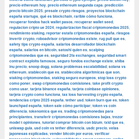
precio ethereum hoy
,
precio ethereum segunda capa
,
predicción
precio bitcoin 2025
,
presale crypto riesgos
,
proyectos blockchain
españa startups
,
qué es blockchain
,
rarible cómo funciona
,
recuperar fondos hack wallet pasos
,
recuperar wallet seed
,
regulacion cripto ue 2024
,
regularizacion fiscal criptomonedas 2025
,
rendimiento staking
,
reportar estafa criptomonedas españa
,
riesgos
invertir crypto
,
roboadvisor criptomonedas existe
,
rug pull que es
,
safety tips crypto españa
,
salarios desarrollador blockchain
españa
,
salarios en bitcoin
,
satoshi quien es
,
scalping
criptomonedas que es
,
seguridad 2fa exchanges
,
seguridad smart
contract exploits famosos
,
seguro fondos exchange existe
,
shiba
inu precio
,
snoop dogg
,
solana problemas escalabilidad
,
solana vs
ethereum
,
stablecoin que es
,
stablecoins algoritmicas que son
,
staking criptomonedas
,
staking seguro europeos
,
stop loss crypto
como poner
,
swap criptomonedas comisiones
,
take profit crypto
como usar
,
tarjeta binance españa
,
tarjeta coinbase opiniones
,
tarjeta crypto como funciona
,
tax loss harvesting crypto españa
,
tendencias cripto 2025 españa
,
tether usd
,
token burn que es
,
token
launchpad españa
,
token sale cómo participar
,
token vs coin
diferencia
,
tokenomics que es
,
trading criptomonedas para
principiantes
,
transferir criptomonedas comisiones bajas
,
trezor
model t opiniones
,
tutorial comprar bitcoin con bizum
,
txid que es
,
uniswap guia
,
usd coin vs tether diferencia
,
usdc precio
,
velas
japonesas explicadas
,
vender bitcoin por euros
,
verificar
,
,