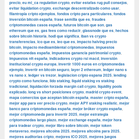
precio
,
eu mi_ca regulation crypto
,
evitar estafas rug pull consejos
,
evitar liquidation crypto
,
exchange descentralizado como usar
,
filantropía cripto ejemplos
,
fondos cripto para particulares
,
fondos
inversión bitcoin españa
,
frase semilla que es
,
fraudes
criptomonedas casos españa
,
futuros bitcoin que son
,
gas
ethereum que es
,
gas fees como reducir
,
glassnode que es
,
hechos
sobre bitcoin historia
,
hodl que significa
,
iban vs crypto
transferencias
,
ico que es
,
ieo que es
,
impacto halving precio
bitcoin
,
impacto medioambiental criptomonedas
,
impuestos
criptomonedas españa
,
impuestos ganancia patrimonial crypto
,
impuestos nft españa
,
indicadores crypto rsi macd
,
inversión
institucional crypto europa
,
invertir 1000 euros en criptomonedas
ejemplo
,
invertir en bitcoin seguro
,
layer 2 ethereum
,
ledger nano s
vs nano x
,
ledger vs trezor
,
legislacion cripto espana 2025
,
lending
crypto como funciona
,
lido staking
,
liquid staking vs staking
tradicional
,
liquidación forzada margin call crypto
,
liquidity pools
explicado
,
long vs short posiciones crypto
,
madrid crypto event
,
mapa comercios que aceptan bitcoin españa
,
master cripto españa
,
mejor app para ver precio crypto
,
mejor APY staking realistic
,
mejor
banco para criptomonedas españa
,
mejor bróker crypto españa
,
mejor criptomoneda para invertir 2025
,
mejor estrategia
criptomonedas largo plazo
,
mejor exchange españa
,
mejor hora
para tradear crypto
,
mejor libro sobre bitcoin
,
mejor token
metaverso
,
mejores altcoins 2025
,
mejores altcoins para 2025
,
mejores auditorias cripto
,
mejores ICO 2025
,
mejores juegos