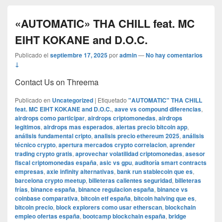
«AUTOMATIC» THA CHILL feat. MC
EIHT KOKANE and D.O.C.
Publicado el
septiembre 17, 2025
por
admin
—
No hay comentarios
↓
Contact Us on Threema
Publicado en
Uncategorized
|
Etiquetado
"AUTOMATIC" THA CHILL
feat. MC EIHT KOKANE and D.O.C.
,
aave vs compound diferencias
,
airdrops como participar
,
airdrops criptomonedas
,
airdrops
legitimos
,
airdrops mas esperados
,
alertas precio bitcoin app
,
análisis fundamental cripto
,
analisis precio ethereum 2025
,
análisis
técnico crypto
,
apertura mercados crypto correlacion
,
aprender
trading crypto gratis
,
aprovechar volatilidad criptomonedas
,
asesor
fiscal criptomonedas españa
,
asic vs gpu
,
auditoría smart contracts
empresas
,
axie infinity alternativas
,
bank run stablecoin que es
,
barcelona crypto meetup
,
billeteras calientes seguridad
,
billeteras
frías
,
binance españa
,
binance regulacion españa
,
binance vs
coinbase comparativa
,
bitcoin etf españa
,
bitcoin halving que es
,
bitcoin precio
,
block explorers como usar etherscan
,
blockchain
empleo ofertas españa
,
bootcamp blockchain españa
,
bridge