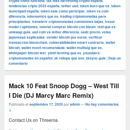
crypto como funciona
,
tax loss harvesting crypto españa
,
tendencias cripto 2025 españa
,
tether usd
,
token burn que es
,
token
launchpad españa
,
token sale cómo participar
,
token vs coin
diferencia
,
tokenomics que es
,
trading criptomonedas para
principiantes
,
transferir criptomonedas comisiones bajas
,
trezor
model t opiniones
,
tutorial comprar bitcoin con bizum
,
txid que es
,
uniswap guia
,
usd coin vs tether diferencia
,
usdc precio
,
velas
japonesas explicadas
,
vender bitcoin por euros
,
verificar
transaccion blockchain
,
vulnerabilidades smart contracts
,
wallet
bitcoin
,
wallet movil recomendada
,
wallet multisig que es
,
whitepaper bitcoin leer
,
yield farming que es
,
youtubers
criptomonedas en español
,
zk rollups que son
,
zksync guia
|
Deja un
comentario
Mack 10 Feat Snoop Dogg – West Till
I Die (DJ Marcy Marc Remix)
Publicado el
septiembre 17, 2025
por
admin
—
No hay comentarios
↓
Contact Us on Threema