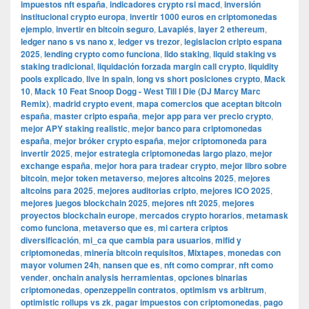
impuestos nft españa
,
indicadores crypto rsi macd
,
inversión
institucional crypto europa
,
invertir 1000 euros en criptomonedas
ejemplo
,
invertir en bitcoin seguro
,
Lavapiés
,
layer 2 ethereum
,
ledger nano s vs nano x
,
ledger vs trezor
,
legislacion cripto espana
2025
,
lending crypto como funciona
,
lido staking
,
liquid staking vs
staking tradicional
,
liquidación forzada margin call crypto
,
liquidity
pools explicado
,
live in spain
,
long vs short posiciones crypto
,
Mack
10
,
Mack 10 Feat Snoop Dogg - West Till I Die (DJ Marcy Marc
Remix)
,
madrid crypto event
,
mapa comercios que aceptan bitcoin
españa
,
master cripto españa
,
mejor app para ver precio crypto
,
mejor APY staking realistic
,
mejor banco para criptomonedas
españa
,
mejor bróker crypto españa
,
mejor criptomoneda para
invertir 2025
,
mejor estrategia criptomonedas largo plazo
,
mejor
exchange españa
,
mejor hora para tradear crypto
,
mejor libro sobre
bitcoin
,
mejor token metaverso
,
mejores altcoins 2025
,
mejores
altcoins para 2025
,
mejores auditorias cripto
,
mejores ICO 2025
,
mejores juegos blockchain 2025
,
mejores nft 2025
,
mejores
proyectos blockchain europe
,
mercados crypto horarios
,
metamask
como funciona
,
metaverso que es
,
mi cartera criptos
diversificación
,
mi_ca que cambia para usuarios
,
mifid y
criptomonedas
,
minería bitcoin requisitos
,
Mixtapes
,
monedas con
mayor volumen 24h
,
nansen que es
,
nft como comprar
,
nft como
vender
,
onchain analysis herramientas
,
opciones binarias
criptomonedas
,
openzeppelin contratos
,
optimism vs arbitrum
,
optimistic rollups vs zk
,
pagar impuestos con criptomonedas
,
pago