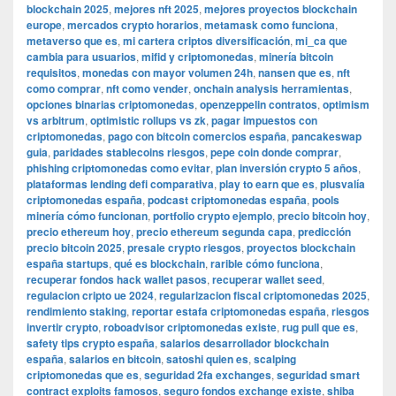
blockchain 2025
,
mejores nft 2025
,
mejores proyectos blockchain
europe
,
mercados crypto horarios
,
metamask como funciona
,
metaverso que es
,
mi cartera criptos diversificación
,
mi_ca que
cambia para usuarios
,
mifid y criptomonedas
,
minería bitcoin
requisitos
,
monedas con mayor volumen 24h
,
nansen que es
,
nft
como comprar
,
nft como vender
,
onchain analysis herramientas
,
opciones binarias criptomonedas
,
openzeppelin contratos
,
optimism
vs arbitrum
,
optimistic rollups vs zk
,
pagar impuestos con
criptomonedas
,
pago con bitcoin comercios españa
,
pancakeswap
guia
,
paridades stablecoins riesgos
,
pepe coin donde comprar
,
phishing criptomonedas como evitar
,
plan inversión crypto 5 años
,
plataformas lending defi comparativa
,
play to earn que es
,
plusvalía
criptomonedas españa
,
podcast criptomonedas españa
,
pools
minería cómo funcionan
,
portfolio crypto ejemplo
,
precio bitcoin hoy
,
precio ethereum hoy
,
precio ethereum segunda capa
,
predicción
precio bitcoin 2025
,
presale crypto riesgos
,
proyectos blockchain
españa startups
,
qué es blockchain
,
rarible cómo funciona
,
recuperar fondos hack wallet pasos
,
recuperar wallet seed
,
regulacion cripto ue 2024
,
regularizacion fiscal criptomonedas 2025
,
rendimiento staking
,
reportar estafa criptomonedas españa
,
riesgos
invertir crypto
,
roboadvisor criptomonedas existe
,
rug pull que es
,
safety tips crypto españa
,
salarios desarrollador blockchain
españa
,
salarios en bitcoin
,
satoshi quien es
,
scalping
criptomonedas que es
,
seguridad 2fa exchanges
,
seguridad smart
contract exploits famosos
,
seguro fondos exchange existe
,
shiba