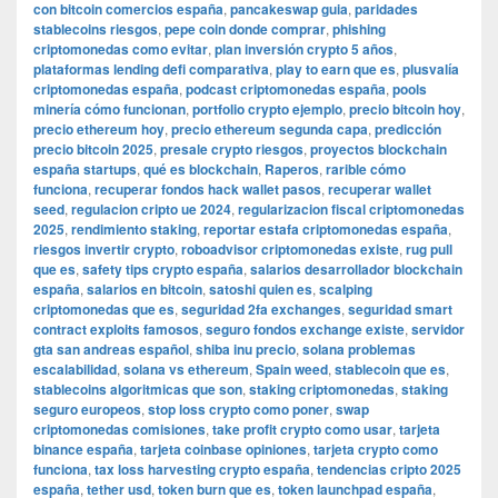
con bitcoin comercios españa
,
pancakeswap guia
,
paridades
stablecoins riesgos
,
pepe coin donde comprar
,
phishing
criptomonedas como evitar
,
plan inversión crypto 5 años
,
plataformas lending defi comparativa
,
play to earn que es
,
plusvalía
criptomonedas españa
,
podcast criptomonedas españa
,
pools
minería cómo funcionan
,
portfolio crypto ejemplo
,
precio bitcoin hoy
,
precio ethereum hoy
,
precio ethereum segunda capa
,
predicción
precio bitcoin 2025
,
presale crypto riesgos
,
proyectos blockchain
españa startups
,
qué es blockchain
,
Raperos
,
rarible cómo
funciona
,
recuperar fondos hack wallet pasos
,
recuperar wallet
seed
,
regulacion cripto ue 2024
,
regularizacion fiscal criptomonedas
2025
,
rendimiento staking
,
reportar estafa criptomonedas españa
,
riesgos invertir crypto
,
roboadvisor criptomonedas existe
,
rug pull
que es
,
safety tips crypto españa
,
salarios desarrollador blockchain
españa
,
salarios en bitcoin
,
satoshi quien es
,
scalping
criptomonedas que es
,
seguridad 2fa exchanges
,
seguridad smart
contract exploits famosos
,
seguro fondos exchange existe
,
servidor
gta san andreas español
,
shiba inu precio
,
solana problemas
escalabilidad
,
solana vs ethereum
,
Spain weed
,
stablecoin que es
,
stablecoins algoritmicas que son
,
staking criptomonedas
,
staking
seguro europeos
,
stop loss crypto como poner
,
swap
criptomonedas comisiones
,
take profit crypto como usar
,
tarjeta
binance españa
,
tarjeta coinbase opiniones
,
tarjeta crypto como
funciona
,
tax loss harvesting crypto españa
,
tendencias cripto 2025
españa
,
tether usd
,
token burn que es
,
token launchpad españa
,