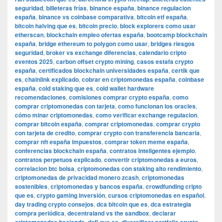
seguridad
,
billeteras frías
,
binance españa
,
binance regulacion
españa
,
binance vs coinbase comparativa
,
bitcoin etf españa
,
bitcoin halving que es
,
bitcoin precio
,
block explorers como usar
etherscan
,
blockchain empleo ofertas españa
,
bootcamp blockchain
españa
,
bridge ethereum to polygon como usar
,
bridges riesgos
seguridad
,
broker vs exchange diferencias
,
calendario cripto
eventos 2025
,
carbon offset crypto mining
,
casos estafa crypto
españa
,
certificados blockchain universidades españa
,
certik que
es
,
chainlink explicado
,
cobrar en criptomonedas españa
,
coinbase
españa
,
cold staking que es
,
cold wallet hardware
recomendaciones
,
comisiones comprar crypto españa
,
como
comprar criptomonedas con tarjeta
,
como funcionan los oracles
,
cómo minar criptomonedas
,
como verificar exchange regulacion
,
comprar bitcoin españa
,
comprar criptomonedas
,
comprar crypto
con tarjeta de credito
,
comprar crypto con transferencia bancaria
,
comprar nft españa impuestos
,
comprar token meme españa
,
conferencias blockchain españa
,
contratos inteligentes ejemplo
,
contratos perpetuos explicado
,
convertir criptomonedas a euros
,
correlacion btc bolsa
,
criptomonedas con staking alto rendimiento
,
criptomonedas de privacidad monero zcash
,
criptomonedas
sostenibles
,
criptomonedas y bancos españa
,
crowdfunding cripto
que es
,
crypto gaming inversión
,
cursos criptomonedas en español
,
day trading crypto consejos
,
dca bitcoin que es
,
dca estrategia
compra periódica
,
decentraland vs the sandbox
,
declarar
,
,