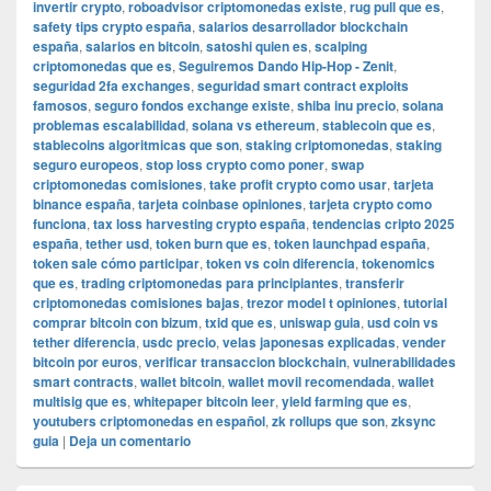
invertir crypto
,
roboadvisor criptomonedas existe
,
rug pull que es
,
safety tips crypto españa
,
salarios desarrollador blockchain
españa
,
salarios en bitcoin
,
satoshi quien es
,
scalping
criptomonedas que es
,
Seguiremos Dando Hip-Hop - Zenit
,
seguridad 2fa exchanges
,
seguridad smart contract exploits
famosos
,
seguro fondos exchange existe
,
shiba inu precio
,
solana
problemas escalabilidad
,
solana vs ethereum
,
stablecoin que es
,
stablecoins algoritmicas que son
,
staking criptomonedas
,
staking
seguro europeos
,
stop loss crypto como poner
,
swap
criptomonedas comisiones
,
take profit crypto como usar
,
tarjeta
binance españa
,
tarjeta coinbase opiniones
,
tarjeta crypto como
funciona
,
tax loss harvesting crypto españa
,
tendencias cripto 2025
españa
,
tether usd
,
token burn que es
,
token launchpad españa
,
token sale cómo participar
,
token vs coin diferencia
,
tokenomics
que es
,
trading criptomonedas para principiantes
,
transferir
criptomonedas comisiones bajas
,
trezor model t opiniones
,
tutorial
comprar bitcoin con bizum
,
txid que es
,
uniswap guia
,
usd coin vs
tether diferencia
,
usdc precio
,
velas japonesas explicadas
,
vender
bitcoin por euros
,
verificar transaccion blockchain
,
vulnerabilidades
smart contracts
,
wallet bitcoin
,
wallet movil recomendada
,
wallet
multisig que es
,
whitepaper bitcoin leer
,
yield farming que es
,
youtubers criptomonedas en español
,
zk rollups que son
,
zksync
guia
|
Deja un comentario