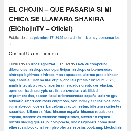
EL CHOJIN – QUE PASARIA SI MI
CHICA SE LLAMARA SHAKIRA
(ElChojinTV – Oficial)
Publicado el
septiembre 17, 2025
por
admin
—
No hay comentarios
↓
Contact Us on Threema
Publicado en
Uncategorized
|
Etiquetado
aave vs compound
diferencias
,
airdrops como participar
,
airdrops criptomonedas
,
airdrops legitimos
,
airdrops mas esperados
,
alertas precio bitcoin
app
,
análisis fundamental cripto
,
analisis precio ethereum 2025
,
análisis técnico crypto
,
apertura mercados crypto correlacion
,
aprender trading crypto gratis
,
aprovechar volatilidad
criptomonedas
,
asesor fiscal criptomonedas españa
,
asic vs gpu
,
auditoría smart contracts empresas
,
axie infinity alternativas
,
bank
run stablecoin que es
,
barcelona crypto meetup
,
billeteras calientes
seguridad
,
billeteras frías
,
binance españa
,
binance regulacion
españa
,
binance vs coinbase comparativa
,
bitcoin etf españa
,
bitcoin halving que es
,
bitcoin precio
,
block explorers como usar
etherscan
,
blockchain empleo ofertas españa
,
bootcamp blockchain