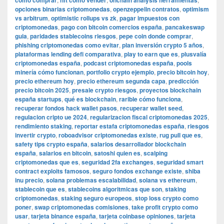
como comprar
nft como vender
onchain analysis herramientas
opciones binarias criptomonedas
,
openzeppelin contratos
,
optimism
vs arbitrum
,
optimistic rollups vs zk
,
pagar impuestos con
criptomonedas
,
pago con bitcoin comercios españa
,
pancakeswap
guia
,
paridades stablecoins riesgos
,
pepe coin donde comprar
,
phishing criptomonedas como evitar
,
plan inversión crypto 5 años
,
plataformas lending defi comparativa
,
play to earn que es
,
plusvalía
criptomonedas españa
,
podcast criptomonedas españa
,
pools
minería cómo funcionan
,
portfolio crypto ejemplo
,
precio bitcoin hoy
,
precio ethereum hoy
,
precio ethereum segunda capa
,
predicción
precio bitcoin 2025
,
presale crypto riesgos
,
proyectos blockchain
españa startups
,
qué es blockchain
,
rarible cómo funciona
,
recuperar fondos hack wallet pasos
,
recuperar wallet seed
,
regulacion cripto ue 2024
,
regularizacion fiscal criptomonedas 2025
,
rendimiento staking
,
reportar estafa criptomonedas españa
,
riesgos
invertir crypto
,
roboadvisor criptomonedas existe
,
rug pull que es
,
safety tips crypto españa
,
salarios desarrollador blockchain
españa
,
salarios en bitcoin
,
satoshi quien es
,
scalping
criptomonedas que es
,
seguridad 2fa exchanges
,
seguridad smart
contract exploits famosos
,
seguro fondos exchange existe
,
shiba
inu precio
,
solana problemas escalabilidad
,
solana vs ethereum
,
stablecoin que es
,
stablecoins algoritmicas que son
,
staking
criptomonedas
,
staking seguro europeos
,
stop loss crypto como
poner
,
swap criptomonedas comisiones
,
take profit crypto como
usar
,
tarjeta binance españa
,
tarjeta coinbase opiniones
,
tarjeta