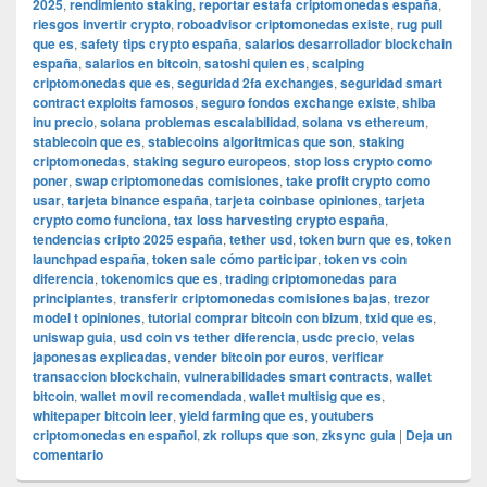
2025
,
rendimiento staking
,
reportar estafa criptomonedas españa
,
riesgos invertir crypto
,
roboadvisor criptomonedas existe
,
rug pull
que es
,
safety tips crypto españa
,
salarios desarrollador blockchain
españa
,
salarios en bitcoin
,
satoshi quien es
,
scalping
criptomonedas que es
,
seguridad 2fa exchanges
,
seguridad smart
contract exploits famosos
,
seguro fondos exchange existe
,
shiba
inu precio
,
solana problemas escalabilidad
,
solana vs ethereum
,
stablecoin que es
,
stablecoins algoritmicas que son
,
staking
criptomonedas
,
staking seguro europeos
,
stop loss crypto como
poner
,
swap criptomonedas comisiones
,
take profit crypto como
usar
,
tarjeta binance españa
,
tarjeta coinbase opiniones
,
tarjeta
crypto como funciona
,
tax loss harvesting crypto españa
,
tendencias cripto 2025 españa
,
tether usd
,
token burn que es
,
token
launchpad españa
,
token sale cómo participar
,
token vs coin
diferencia
,
tokenomics que es
,
trading criptomonedas para
principiantes
,
transferir criptomonedas comisiones bajas
,
trezor
model t opiniones
,
tutorial comprar bitcoin con bizum
,
txid que es
,
uniswap guia
,
usd coin vs tether diferencia
,
usdc precio
,
velas
japonesas explicadas
,
vender bitcoin por euros
,
verificar
transaccion blockchain
,
vulnerabilidades smart contracts
,
wallet
bitcoin
,
wallet movil recomendada
,
wallet multisig que es
,
whitepaper bitcoin leer
,
yield farming que es
,
youtubers
criptomonedas en español
,
zk rollups que son
,
zksync guia
|
Deja un
comentario