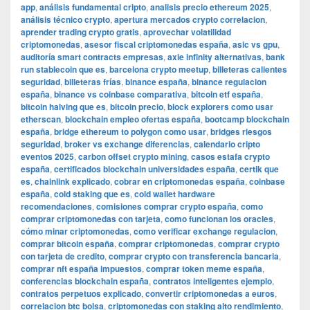
app
,
análisis fundamental cripto
,
analisis precio ethereum 2025
,
análisis técnico crypto
,
apertura mercados crypto correlacion
,
aprender trading crypto gratis
,
aprovechar volatilidad
criptomonedas
,
asesor fiscal criptomonedas españa
,
asic vs gpu
,
auditoría smart contracts empresas
,
axie infinity alternativas
,
bank
run stablecoin que es
,
barcelona crypto meetup
,
billeteras calientes
seguridad
,
billeteras frías
,
binance españa
,
binance regulacion
españa
,
binance vs coinbase comparativa
,
bitcoin etf españa
,
bitcoin halving que es
,
bitcoin precio
,
block explorers como usar
etherscan
,
blockchain empleo ofertas españa
,
bootcamp blockchain
españa
,
bridge ethereum to polygon como usar
,
bridges riesgos
seguridad
,
broker vs exchange diferencias
,
calendario cripto
eventos 2025
,
carbon offset crypto mining
,
casos estafa crypto
españa
,
certificados blockchain universidades españa
,
certik que
es
,
chainlink explicado
,
cobrar en criptomonedas españa
,
coinbase
españa
,
cold staking que es
,
cold wallet hardware
recomendaciones
,
comisiones comprar crypto españa
,
como
comprar criptomonedas con tarjeta
,
como funcionan los oracles
,
cómo minar criptomonedas
,
como verificar exchange regulacion
,
comprar bitcoin españa
,
comprar criptomonedas
,
comprar crypto
con tarjeta de credito
,
comprar crypto con transferencia bancaria
,
comprar nft españa impuestos
,
comprar token meme españa
,
conferencias blockchain españa
,
contratos inteligentes ejemplo
,
contratos perpetuos explicado
,
convertir criptomonedas a euros
,
correlacion btc bolsa
,
criptomonedas con staking alto rendimiento
,