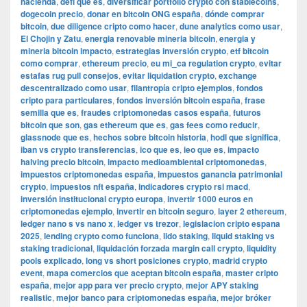
hacienda
,
defi que es
,
diversificar portfolio crypto con stablecoins
,
dogecoin precio
,
donar en bitcoin ONG españa
,
dónde comprar
bitcoin
,
due diligence cripto como hacer
,
dune analytics como usar
,
El Chojin y Zatu
,
energia renovable mineria bitcoin
,
energia y
mineria bitcoin impacto
,
estrategias inversión crypto
,
etf bitcoin
como comprar
,
ethereum precio
,
eu mi_ca regulation crypto
,
evitar
estafas rug pull consejos
,
evitar liquidation crypto
,
exchange
descentralizado como usar
,
filantropía cripto ejemplos
,
fondos
cripto para particulares
,
fondos inversión bitcoin españa
,
frase
semilla que es
,
fraudes criptomonedas casos españa
,
futuros
bitcoin que son
,
gas ethereum que es
,
gas fees como reducir
,
glassnode que es
,
hechos sobre bitcoin historia
,
hodl que significa
,
iban vs crypto transferencias
,
ico que es
,
ieo que es
,
impacto
halving precio bitcoin
,
impacto medioambiental criptomonedas
,
impuestos criptomonedas españa
,
impuestos ganancia patrimonial
crypto
,
impuestos nft españa
,
indicadores crypto rsi macd
,
inversión institucional crypto europa
,
invertir 1000 euros en
criptomonedas ejemplo
,
invertir en bitcoin seguro
,
layer 2 ethereum
,
ledger nano s vs nano x
,
ledger vs trezor
,
legislacion cripto espana
2025
,
lending crypto como funciona
,
lido staking
,
liquid staking vs
staking tradicional
,
liquidación forzada margin call crypto
,
liquidity
pools explicado
,
long vs short posiciones crypto
,
madrid crypto
event
,
mapa comercios que aceptan bitcoin españa
,
master cripto
españa
,
mejor app para ver precio crypto
,
mejor APY staking
realistic
,
mejor banco para criptomonedas españa
,
mejor bróker