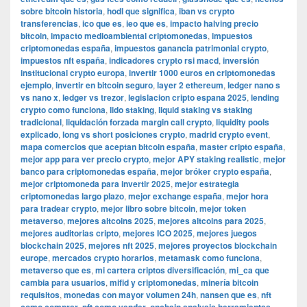
sobre bitcoin historia
,
hodl que significa
,
iban vs crypto
transferencias
,
ico que es
,
ieo que es
,
impacto halving precio
bitcoin
,
impacto medioambiental criptomonedas
,
impuestos
criptomonedas españa
,
impuestos ganancia patrimonial crypto
,
impuestos nft españa
,
indicadores crypto rsi macd
,
inversión
institucional crypto europa
,
invertir 1000 euros en criptomonedas
ejemplo
,
invertir en bitcoin seguro
,
layer 2 ethereum
,
ledger nano s
vs nano x
,
ledger vs trezor
,
legislacion cripto espana 2025
,
lending
crypto como funciona
,
lido staking
,
liquid staking vs staking
tradicional
,
liquidación forzada margin call crypto
,
liquidity pools
explicado
,
long vs short posiciones crypto
,
madrid crypto event
,
mapa comercios que aceptan bitcoin españa
,
master cripto españa
,
mejor app para ver precio crypto
,
mejor APY staking realistic
,
mejor
banco para criptomonedas españa
,
mejor bróker crypto españa
,
mejor criptomoneda para invertir 2025
,
mejor estrategia
criptomonedas largo plazo
,
mejor exchange españa
,
mejor hora
para tradear crypto
,
mejor libro sobre bitcoin
,
mejor token
metaverso
,
mejores altcoins 2025
,
mejores altcoins para 2025
,
mejores auditorias cripto
,
mejores ICO 2025
,
mejores juegos
blockchain 2025
,
mejores nft 2025
,
mejores proyectos blockchain
europe
,
mercados crypto horarios
,
metamask como funciona
,
metaverso que es
,
mi cartera criptos diversificación
,
mi_ca que
cambia para usuarios
,
mifid y criptomonedas
,
minería bitcoin
requisitos
,
monedas con mayor volumen 24h
,
nansen que es
,
nft
,
,
,