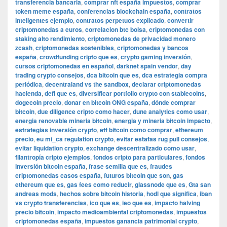
transferencia bancaria
,
comprar nft españa impuestos
,
comprar
token meme españa
,
conferencias blockchain españa
,
contratos
inteligentes ejemplo
,
contratos perpetuos explicado
,
convertir
criptomonedas a euros
,
correlacion btc bolsa
,
criptomonedas con
staking alto rendimiento
,
criptomonedas de privacidad monero
zcash
,
criptomonedas sostenibles
,
criptomonedas y bancos
españa
,
crowdfunding cripto que es
,
crypto gaming inversión
,
cursos criptomonedas en español
,
darknet spain vendor
,
day
trading crypto consejos
,
dca bitcoin que es
,
dca estrategia compra
periódica
,
decentraland vs the sandbox
,
declarar criptomonedas
hacienda
,
defi que es
,
diversificar portfolio crypto con stablecoins
,
dogecoin precio
,
donar en bitcoin ONG españa
,
dónde comprar
bitcoin
,
due diligence cripto como hacer
,
dune analytics como usar
,
energia renovable mineria bitcoin
,
energia y mineria bitcoin impacto
,
estrategias inversión crypto
,
etf bitcoin como comprar
,
ethereum
precio
,
eu mi_ca regulation crypto
,
evitar estafas rug pull consejos
,
evitar liquidation crypto
,
exchange descentralizado como usar
,
filantropía cripto ejemplos
,
fondos cripto para particulares
,
fondos
inversión bitcoin españa
,
frase semilla que es
,
fraudes
criptomonedas casos españa
,
futuros bitcoin que son
,
gas
ethereum que es
,
gas fees como reducir
,
glassnode que es
,
Gta san
andreas mods
,
hechos sobre bitcoin historia
,
hodl que significa
,
iban
vs crypto transferencias
,
ico que es
,
ieo que es
,
impacto halving
precio bitcoin
,
impacto medioambiental criptomonedas
,
impuestos
criptomonedas españa
,
impuestos ganancia patrimonial crypto
,