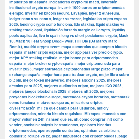
impuestos nft españa
,
indicadores crypto rsi macd
,
inversión
institucional crypto europa
,
invertir 1000 euros en criptomonedas
ejemplo
,
invertir en bitcoin seguro
,
Lavapiés
,
layer 2 ethereum
,
ledger nano s vs nano x
,
ledger vs trezor
,
legislacion cripto espana
2025
,
lending crypto como funciona
,
lido staking
,
liquid staking vs
staking tradicional
,
liquidación forzada margin call crypto
,
liquidity
pools explicado
,
live in spain
,
long vs short posiciones crypto
,
Mack
10
,
Mack 10 Feat Snoop Dogg - West Till I Die (DJ Marcy Marc
Remix)
,
madrid crypto event
,
mapa comercios que aceptan bitcoin
españa
,
master cripto españa
,
mejor app para ver precio crypto
,
mejor APY staking realistic
,
mejor banco para criptomonedas
españa
,
mejor bróker crypto españa
,
mejor criptomoneda para
invertir 2025
,
mejor estrategia criptomonedas largo plazo
,
mejor
exchange españa
,
mejor hora para tradear crypto
,
mejor libro sobre
bitcoin
,
mejor token metaverso
,
mejores altcoins 2025
,
mejores
altcoins para 2025
,
mejores auditorias cripto
,
mejores ICO 2025
,
mejores juegos blockchain 2025
,
mejores nft 2025
,
mejores
proyectos blockchain europe
,
mercados crypto horarios
,
metamask
como funciona
,
metaverso que es
,
mi cartera criptos
diversificación
,
mi_ca que cambia para usuarios
,
mifid y
criptomonedas
,
minería bitcoin requisitos
,
Mixtapes
,
monedas con
mayor volumen 24h
,
nansen que es
,
nft como comprar
,
nft como
vender
,
onchain analysis herramientas
,
opciones binarias
criptomonedas
,
openzeppelin contratos
,
optimism vs arbitrum
,
optimistic rollups vs zk
,
pagar impuestos con criptomonedas
,
pago