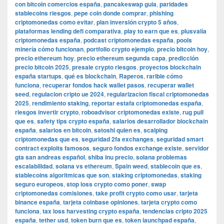
con bitcoin comercios españa
,
pancakeswap guia
,
paridades
stablecoins riesgos
,
pepe coin donde comprar
,
phishing
criptomonedas como evitar
,
plan inversión crypto 5 años
,
plataformas lending defi comparativa
,
play to earn que es
,
plusvalía
criptomonedas españa
,
podcast criptomonedas españa
,
pools
minería cómo funcionan
,
portfolio crypto ejemplo
,
precio bitcoin hoy
,
precio ethereum hoy
,
precio ethereum segunda capa
,
predicción
precio bitcoin 2025
,
presale crypto riesgos
,
proyectos blockchain
españa startups
,
qué es blockchain
,
Raperos
,
rarible cómo
funciona
,
recuperar fondos hack wallet pasos
,
recuperar wallet
seed
,
regulacion cripto ue 2024
,
regularizacion fiscal criptomonedas
2025
,
rendimiento staking
,
reportar estafa criptomonedas españa
,
riesgos invertir crypto
,
roboadvisor criptomonedas existe
,
rug pull
que es
,
safety tips crypto españa
,
salarios desarrollador blockchain
españa
,
salarios en bitcoin
,
satoshi quien es
,
scalping
criptomonedas que es
,
seguridad 2fa exchanges
,
seguridad smart
contract exploits famosos
,
seguro fondos exchange existe
,
servidor
gta san andreas español
,
shiba inu precio
,
solana problemas
escalabilidad
,
solana vs ethereum
,
Spain weed
,
stablecoin que es
,
stablecoins algoritmicas que son
,
staking criptomonedas
,
staking
seguro europeos
,
stop loss crypto como poner
,
swap
criptomonedas comisiones
,
take profit crypto como usar
,
tarjeta
binance españa
,
tarjeta coinbase opiniones
,
tarjeta crypto como
funciona
,
tax loss harvesting crypto españa
,
tendencias cripto 2025
españa
,
tether usd
,
token burn que es
,
token launchpad españa
,