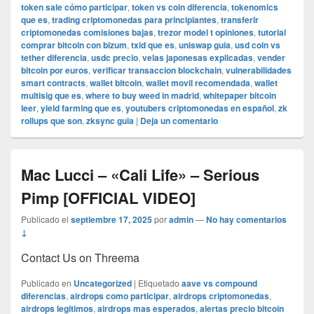
token sale cómo participar
,
token vs coin diferencia
,
tokenomics
que es
,
trading criptomonedas para principiantes
,
transferir
criptomonedas comisiones bajas
,
trezor model t opiniones
,
tutorial
comprar bitcoin con bizum
,
txid que es
,
uniswap guia
,
usd coin vs
tether diferencia
,
usdc precio
,
velas japonesas explicadas
,
vender
bitcoin por euros
,
verificar transaccion blockchain
,
vulnerabilidades
smart contracts
,
wallet bitcoin
,
wallet movil recomendada
,
wallet
multisig que es
,
where to buy weed in madrid
,
whitepaper bitcoin
leer
,
yield farming que es
,
youtubers criptomonedas en español
,
zk
rollups que son
,
zksync guia
|
Deja un comentario
Mac Lucci – «Cali Life» – Serious
Pimp [OFFICIAL VIDEO]
Publicado el
septiembre 17, 2025
por
admin
—
No hay comentarios
↓
Contact Us on Threema
Publicado en
Uncategorized
|
Etiquetado
aave vs compound
diferencias
,
airdrops como participar
,
airdrops criptomonedas
,
airdrops legitimos
,
airdrops mas esperados
,
alertas precio bitcoin