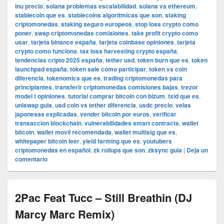
inu precio
,
solana problemas escalabilidad
,
solana vs ethereum
,
stablecoin que es
,
stablecoins algoritmicas que son
,
staking
criptomonedas
,
staking seguro europeos
,
stop loss crypto como
poner
,
swap criptomonedas comisiones
,
take profit crypto como
usar
,
tarjeta binance españa
,
tarjeta coinbase opiniones
,
tarjeta
crypto como funciona
,
tax loss harvesting crypto españa
,
tendencias cripto 2025 españa
,
tether usd
,
token burn que es
,
token
launchpad españa
,
token sale cómo participar
,
token vs coin
diferencia
,
tokenomics que es
,
trading criptomonedas para
principiantes
,
transferir criptomonedas comisiones bajas
,
trezor
model t opiniones
,
tutorial comprar bitcoin con bizum
,
txid que es
,
uniswap guia
,
usd coin vs tether diferencia
,
usdc precio
,
velas
japonesas explicadas
,
vender bitcoin por euros
,
verificar
transaccion blockchain
,
vulnerabilidades smart contracts
,
wallet
bitcoin
,
wallet movil recomendada
,
wallet multisig que es
,
whitepaper bitcoin leer
,
yield farming que es
,
youtubers
criptomonedas en español
,
zk rollups que son
,
zksync guia
|
Deja un
comentario
2Pac Feat Tucc – Still Breathin (DJ
Marcy Marc Remix)