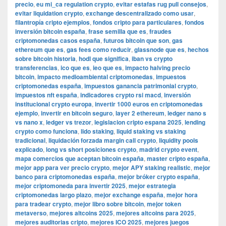
precio
,
eu mi_ca regulation crypto
,
evitar estafas rug pull consejos
,
evitar liquidation crypto
,
exchange descentralizado como usar
,
filantropía cripto ejemplos
,
fondos cripto para particulares
,
fondos
inversión bitcoin españa
,
frase semilla que es
,
fraudes
criptomonedas casos españa
,
futuros bitcoin que son
,
gas
ethereum que es
,
gas fees como reducir
,
glassnode que es
,
hechos
sobre bitcoin historia
,
hodl que significa
,
iban vs crypto
transferencias
,
ico que es
,
ieo que es
,
impacto halving precio
bitcoin
,
impacto medioambiental criptomonedas
,
impuestos
criptomonedas españa
,
impuestos ganancia patrimonial crypto
,
impuestos nft españa
,
indicadores crypto rsi macd
,
inversión
institucional crypto europa
,
invertir 1000 euros en criptomonedas
ejemplo
,
invertir en bitcoin seguro
,
layer 2 ethereum
,
ledger nano s
vs nano x
,
ledger vs trezor
,
legislacion cripto espana 2025
,
lending
crypto como funciona
,
lido staking
,
liquid staking vs staking
tradicional
,
liquidación forzada margin call crypto
,
liquidity pools
explicado
,
long vs short posiciones crypto
,
madrid crypto event
,
mapa comercios que aceptan bitcoin españa
,
master cripto españa
,
mejor app para ver precio crypto
,
mejor APY staking realistic
,
mejor
banco para criptomonedas españa
,
mejor bróker crypto españa
,
mejor criptomoneda para invertir 2025
,
mejor estrategia
criptomonedas largo plazo
,
mejor exchange españa
,
mejor hora
para tradear crypto
,
mejor libro sobre bitcoin
,
mejor token
metaverso
,
mejores altcoins 2025
,
mejores altcoins para 2025
,
mejores auditorias cripto
,
mejores ICO 2025
,
mejores juegos