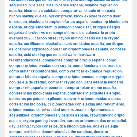
seguridad
,
billeteras frías
,
binance españa
,
binance regulacion
españa
,
binance vs coinbase comparativa
,
bitcoin etf españa
,
bitcoin halving que es
,
bitcoin precio
,
block explorers como usar
etherscan
,
blockchain empleo ofertas españa
,
bootcamp blockchain
españa
,
bridge ethereum to polygon como usar
,
bridges riesgos
seguridad
,
broker vs exchange diferencias
,
calendario cripto
eventos 2025
,
carbon offset crypto mining
,
casos estafa crypto
españa
,
certificados blockchain universidades españa
,
certik que
es
,
chainlink explicado
,
cobrar en criptomonedas españa
,
coinbase
españa
,
cold staking que es
,
cold wallet hardware
recomendaciones
,
comisiones comprar crypto españa
,
como
comprar criptomonedas con tarjeta
,
como funcionan los oracles
,
cómo minar criptomonedas
,
como verificar exchange regulacion
,
comprar bitcoin españa
,
comprar criptomonedas
,
comprar crypto
con tarjeta de credito
,
comprar crypto con transferencia bancaria
,
comprar nft españa impuestos
,
comprar token meme españa
,
conferencias blockchain españa
,
contratos inteligentes ejemplo
,
contratos perpetuos explicado
,
convertir criptomonedas a euros
,
correlacion btc bolsa
,
criptomonedas con staking alto rendimiento
,
criptomonedas de privacidad monero zcash
,
criptomonedas
sostenibles
,
criptomonedas y bancos españa
,
crowdfunding cripto
que es
,
crypto gaming inversión
,
cursos criptomonedas en español
,
day trading crypto consejos
,
dca bitcoin que es
,
dca estrategia
compra periódica
,
decentraland vs the sandbox
,
declarar
,
,