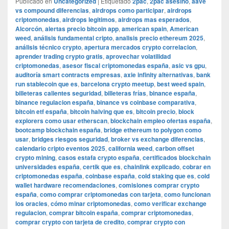
Publicado en
Uncategorized
|
Etiquetado
2pac
,
2pac asesino
,
aave
vs compound diferencias
,
airdrops como participar
,
airdrops
criptomonedas
,
airdrops legitimos
,
airdrops mas esperados
,
Alcorcón
,
alertas precio bitcoin app
,
american spain
,
American
weed
,
análisis fundamental cripto
,
analisis precio ethereum 2025
,
análisis técnico crypto
,
apertura mercados crypto correlacion
,
aprender trading crypto gratis
,
aprovechar volatilidad
criptomonedas
,
asesor fiscal criptomonedas españa
,
asic vs gpu
,
auditoría smart contracts empresas
,
axie infinity alternativas
,
bank
run stablecoin que es
,
barcelona crypto meetup
,
best weed spain
,
billeteras calientes seguridad
,
billeteras frías
,
binance españa
,
binance regulacion españa
,
binance vs coinbase comparativa
,
bitcoin etf españa
,
bitcoin halving que es
,
bitcoin precio
,
block
explorers como usar etherscan
,
blockchain empleo ofertas españa
,
bootcamp blockchain españa
,
bridge ethereum to polygon como
usar
,
bridges riesgos seguridad
,
broker vs exchange diferencias
,
calendario cripto eventos 2025
,
california weed
,
carbon offset
crypto mining
,
casos estafa crypto españa
,
certificados blockchain
universidades españa
,
certik que es
,
chainlink explicado
,
cobrar en
criptomonedas españa
,
coinbase españa
,
cold staking que es
,
cold
wallet hardware recomendaciones
,
comisiones comprar crypto
españa
,
como comprar criptomonedas con tarjeta
,
como funcionan
los oracles
,
cómo minar criptomonedas
,
como verificar exchange
regulacion
,
comprar bitcoin españa
,
comprar criptomonedas
,
comprar crypto con tarjeta de credito
,
comprar crypto con