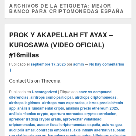
ARCHIVOS DE LA ETIQUETA:
MEJOR
BANCO PARA CRIPTOMONEDAS ESPAÑA
PROK Y AKAPELLAH FT AYAX –
KUROSAWA (VIDEO OFICIAL)
#16millas
Publicado el
septiembre 17, 2025
por
admin
—
No hay comentarios
↓
Contact Us on Threema
Publicado en
Uncategorized
|
Etiquetado
aave vs compound
diferencias
,
airdrops como participar
,
airdrops criptomonedas
,
airdrops legitimos
,
airdrops mas esperados
,
alertas precio bitcoin
app
,
análisis fundamental cripto
,
analisis precio ethereum 2025
,
análisis técnico crypto
,
apertura mercados crypto correlacion
,
aprender trading crypto gratis
,
aprovechar volatilidad
criptomonedas
,
asesor fiscal criptomonedas españa
,
asic vs gpu
,
auditoría smart contracts empresas
,
axie infinity alternativas
,
bank
run stablecoin que es
,
barcelona crypto meetup
,
billeteras calientes