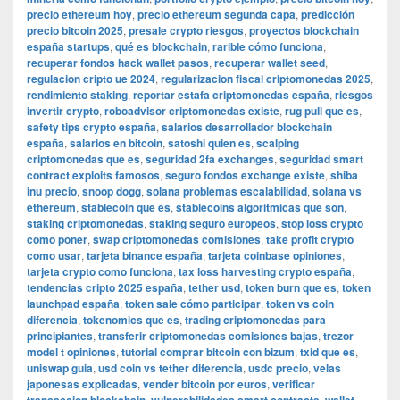
precio ethereum hoy
,
precio ethereum segunda capa
,
predicción
precio bitcoin 2025
,
presale crypto riesgos
,
proyectos blockchain
españa startups
,
qué es blockchain
,
rarible cómo funciona
,
recuperar fondos hack wallet pasos
,
recuperar wallet seed
,
regulacion cripto ue 2024
,
regularizacion fiscal criptomonedas 2025
,
rendimiento staking
,
reportar estafa criptomonedas españa
,
riesgos
invertir crypto
,
roboadvisor criptomonedas existe
,
rug pull que es
,
safety tips crypto españa
,
salarios desarrollador blockchain
españa
,
salarios en bitcoin
,
satoshi quien es
,
scalping
criptomonedas que es
,
seguridad 2fa exchanges
,
seguridad smart
contract exploits famosos
,
seguro fondos exchange existe
,
shiba
inu precio
,
snoop dogg
,
solana problemas escalabilidad
,
solana vs
ethereum
,
stablecoin que es
,
stablecoins algoritmicas que son
,
staking criptomonedas
,
staking seguro europeos
,
stop loss crypto
como poner
,
swap criptomonedas comisiones
,
take profit crypto
como usar
,
tarjeta binance españa
,
tarjeta coinbase opiniones
,
tarjeta crypto como funciona
,
tax loss harvesting crypto españa
,
tendencias cripto 2025 españa
,
tether usd
,
token burn que es
,
token
launchpad españa
,
token sale cómo participar
,
token vs coin
diferencia
,
tokenomics que es
,
trading criptomonedas para
principiantes
,
transferir criptomonedas comisiones bajas
,
trezor
model t opiniones
,
tutorial comprar bitcoin con bizum
,
txid que es
,
uniswap guia
,
usd coin vs tether diferencia
,
usdc precio
,
velas
japonesas explicadas
,
vender bitcoin por euros
,
verificar
,
,