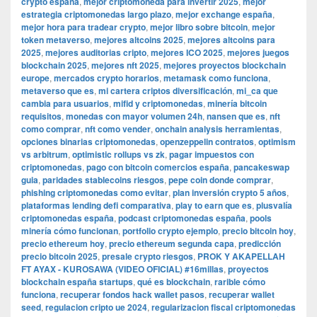
crypto españa
,
mejor criptomoneda para invertir 2025
,
mejor
estrategia criptomonedas largo plazo
,
mejor exchange españa
,
mejor hora para tradear crypto
,
mejor libro sobre bitcoin
,
mejor
token metaverso
,
mejores altcoins 2025
,
mejores altcoins para
2025
,
mejores auditorias cripto
,
mejores ICO 2025
,
mejores juegos
blockchain 2025
,
mejores nft 2025
,
mejores proyectos blockchain
europe
,
mercados crypto horarios
,
metamask como funciona
,
metaverso que es
,
mi cartera criptos diversificación
,
mi_ca que
cambia para usuarios
,
mifid y criptomonedas
,
minería bitcoin
requisitos
,
monedas con mayor volumen 24h
,
nansen que es
,
nft
como comprar
,
nft como vender
,
onchain analysis herramientas
,
opciones binarias criptomonedas
,
openzeppelin contratos
,
optimism
vs arbitrum
,
optimistic rollups vs zk
,
pagar impuestos con
criptomonedas
,
pago con bitcoin comercios españa
,
pancakeswap
guia
,
paridades stablecoins riesgos
,
pepe coin donde comprar
,
phishing criptomonedas como evitar
,
plan inversión crypto 5 años
,
plataformas lending defi comparativa
,
play to earn que es
,
plusvalía
criptomonedas españa
,
podcast criptomonedas españa
,
pools
minería cómo funcionan
,
portfolio crypto ejemplo
,
precio bitcoin hoy
,
precio ethereum hoy
,
precio ethereum segunda capa
,
predicción
precio bitcoin 2025
,
presale crypto riesgos
,
PROK Y AKAPELLAH
FT AYAX - KUROSAWA (VIDEO OFICIAL) #16millas
,
proyectos
blockchain españa startups
,
qué es blockchain
,
rarible cómo
funciona
,
recuperar fondos hack wallet pasos
,
recuperar wallet
seed
,
regulacion cripto ue 2024
,
regularizacion fiscal criptomonedas