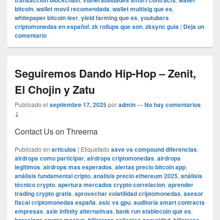
transaccion blockchain
vulnerabilidades smart contracts
wallet
bitcoin
,
wallet movil recomendada
,
wallet multisig que es
,
whitepaper bitcoin leer
,
yield farming que es
,
youtubers
criptomonedas en español
,
zk rollups que son
,
zksync guia
|
Deja un
comentario
Seguiremos Dando Hip-Hop – Zenit,
El Chojin y Zatu
Publicado el
septiembre 17, 2025
por
admin
—
No hay comentarios
↓
Contact Us on Threema
Publicado en
articulos
|
Etiquetado
aave vs compound diferencias
,
airdrops como participar
,
airdrops criptomonedas
,
airdrops
legitimos
,
airdrops mas esperados
,
alertas precio bitcoin app
,
análisis fundamental cripto
,
analisis precio ethereum 2025
,
análisis
técnico crypto
,
apertura mercados crypto correlacion
,
aprender
trading crypto gratis
,
aprovechar volatilidad criptomonedas
,
asesor
fiscal criptomonedas españa
,
asic vs gpu
,
auditoría smart contracts
empresas
,
axie infinity alternativas
,
bank run stablecoin que es
,
,
,