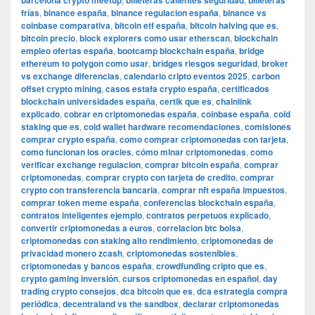
barcelona crypto meetup
billeteras calientes seguridad
billeteras
frías
,
binance españa
,
binance regulacion españa
,
binance vs
coinbase comparativa
,
bitcoin etf españa
,
bitcoin halving que es
,
bitcoin precio
,
block explorers como usar etherscan
,
blockchain
empleo ofertas españa
,
bootcamp blockchain españa
,
bridge
ethereum to polygon como usar
,
bridges riesgos seguridad
,
broker
vs exchange diferencias
,
calendario cripto eventos 2025
,
carbon
offset crypto mining
,
casos estafa crypto españa
,
certificados
blockchain universidades españa
,
certik que es
,
chainlink
explicado
,
cobrar en criptomonedas españa
,
coinbase españa
,
cold
staking que es
,
cold wallet hardware recomendaciones
,
comisiones
comprar crypto españa
,
como comprar criptomonedas con tarjeta
,
como funcionan los oracles
,
cómo minar criptomonedas
,
como
verificar exchange regulacion
,
comprar bitcoin españa
,
comprar
criptomonedas
,
comprar crypto con tarjeta de credito
,
comprar
crypto con transferencia bancaria
,
comprar nft españa impuestos
,
comprar token meme españa
,
conferencias blockchain españa
,
contratos inteligentes ejemplo
,
contratos perpetuos explicado
,
convertir criptomonedas a euros
,
correlacion btc bolsa
,
criptomonedas con staking alto rendimiento
,
criptomonedas de
privacidad monero zcash
,
criptomonedas sostenibles
,
criptomonedas y bancos españa
,
crowdfunding cripto que es
,
crypto gaming inversión
,
cursos criptomonedas en español
,
day
trading crypto consejos
,
dca bitcoin que es
,
dca estrategia compra
periódica
,
decentraland vs the sandbox
,
declarar criptomonedas