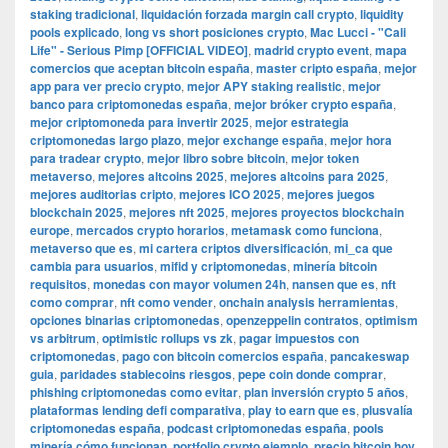
staking tradicional
,
liquidación forzada margin call crypto
,
liquidity
pools explicado
,
long vs short posiciones crypto
,
Mac Lucci - "Cali
Life" - Serious Pimp [OFFICIAL VIDEO]
,
madrid crypto event
,
mapa
comercios que aceptan bitcoin españa
,
master cripto españa
,
mejor
app para ver precio crypto
,
mejor APY staking realistic
,
mejor
banco para criptomonedas españa
,
mejor bróker crypto españa
,
mejor criptomoneda para invertir 2025
,
mejor estrategia
criptomonedas largo plazo
,
mejor exchange españa
,
mejor hora
para tradear crypto
,
mejor libro sobre bitcoin
,
mejor token
metaverso
,
mejores altcoins 2025
,
mejores altcoins para 2025
,
mejores auditorias cripto
,
mejores ICO 2025
,
mejores juegos
blockchain 2025
,
mejores nft 2025
,
mejores proyectos blockchain
europe
,
mercados crypto horarios
,
metamask como funciona
,
metaverso que es
,
mi cartera criptos diversificación
,
mi_ca que
cambia para usuarios
,
mifid y criptomonedas
,
minería bitcoin
requisitos
,
monedas con mayor volumen 24h
,
nansen que es
,
nft
como comprar
,
nft como vender
,
onchain analysis herramientas
,
opciones binarias criptomonedas
,
openzeppelin contratos
,
optimism
vs arbitrum
,
optimistic rollups vs zk
,
pagar impuestos con
criptomonedas
,
pago con bitcoin comercios españa
,
pancakeswap
guia
,
paridades stablecoins riesgos
,
pepe coin donde comprar
,
phishing criptomonedas como evitar
,
plan inversión crypto 5 años
,
plataformas lending defi comparativa
,
play to earn que es
,
plusvalía
criptomonedas españa
,
podcast criptomonedas españa
,
pools
minería cómo funcionan
,
portfolio crypto ejemplo
,
precio bitcoin hoy
,