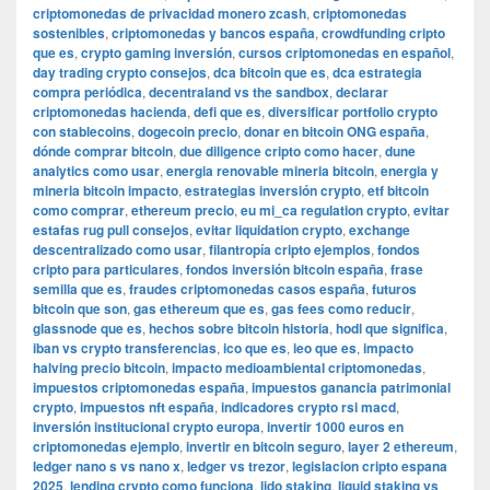
criptomonedas de privacidad monero zcash
,
criptomonedas
sostenibles
,
criptomonedas y bancos españa
,
crowdfunding cripto
que es
,
crypto gaming inversión
,
cursos criptomonedas en español
,
day trading crypto consejos
,
dca bitcoin que es
,
dca estrategia
compra periódica
,
decentraland vs the sandbox
,
declarar
criptomonedas hacienda
,
defi que es
,
diversificar portfolio crypto
con stablecoins
,
dogecoin precio
,
donar en bitcoin ONG españa
,
dónde comprar bitcoin
,
due diligence cripto como hacer
,
dune
analytics como usar
,
energia renovable mineria bitcoin
,
energia y
mineria bitcoin impacto
,
estrategias inversión crypto
,
etf bitcoin
como comprar
,
ethereum precio
,
eu mi_ca regulation crypto
,
evitar
estafas rug pull consejos
,
evitar liquidation crypto
,
exchange
descentralizado como usar
,
filantropía cripto ejemplos
,
fondos
cripto para particulares
,
fondos inversión bitcoin españa
,
frase
semilla que es
,
fraudes criptomonedas casos españa
,
futuros
bitcoin que son
,
gas ethereum que es
,
gas fees como reducir
,
glassnode que es
,
hechos sobre bitcoin historia
,
hodl que significa
,
iban vs crypto transferencias
,
ico que es
,
ieo que es
,
impacto
halving precio bitcoin
,
impacto medioambiental criptomonedas
,
impuestos criptomonedas españa
,
impuestos ganancia patrimonial
crypto
,
impuestos nft españa
,
indicadores crypto rsi macd
,
inversión institucional crypto europa
,
invertir 1000 euros en
criptomonedas ejemplo
,
invertir en bitcoin seguro
,
layer 2 ethereum
,
ledger nano s vs nano x
,
ledger vs trezor
,
legislacion cripto espana
2025
,
lending crypto como funciona
,
lido staking
,
liquid staking vs