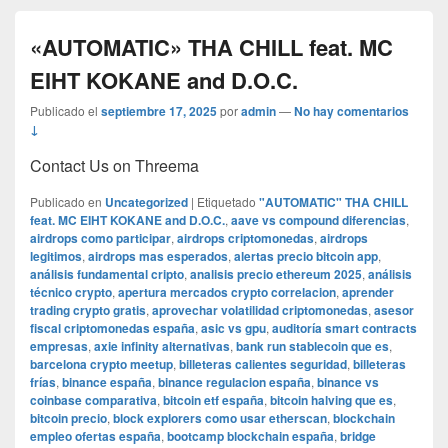
«AUTOMATIC» THA CHILL feat. MC
EIHT KOKANE and D.O.C.
Publicado el
septiembre 17, 2025
por
admin
—
No hay comentarios
↓
Contact Us on Threema
Publicado en
Uncategorized
|
Etiquetado
"AUTOMATIC" THA CHILL
feat. MC EIHT KOKANE and D.O.C.
,
aave vs compound diferencias
,
airdrops como participar
,
airdrops criptomonedas
,
airdrops
legitimos
,
airdrops mas esperados
,
alertas precio bitcoin app
,
análisis fundamental cripto
,
analisis precio ethereum 2025
,
análisis
técnico crypto
,
apertura mercados crypto correlacion
,
aprender
trading crypto gratis
,
aprovechar volatilidad criptomonedas
,
asesor
fiscal criptomonedas españa
,
asic vs gpu
,
auditoría smart contracts
empresas
,
axie infinity alternativas
,
bank run stablecoin que es
,
barcelona crypto meetup
,
billeteras calientes seguridad
,
billeteras
frías
,
binance españa
,
binance regulacion españa
,
binance vs
coinbase comparativa
,
bitcoin etf españa
,
bitcoin halving que es
,
bitcoin precio
,
block explorers como usar etherscan
,
blockchain
empleo ofertas españa
,
bootcamp blockchain españa
,
bridge