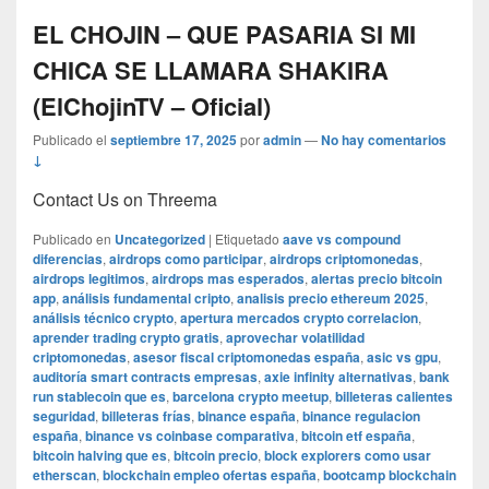
EL CHOJIN – QUE PASARIA SI MI
CHICA SE LLAMARA SHAKIRA
(ElChojinTV – Oficial)
Publicado el
septiembre 17, 2025
por
admin
—
No hay comentarios
↓
Contact Us on Threema
Publicado en
Uncategorized
|
Etiquetado
aave vs compound
diferencias
,
airdrops como participar
,
airdrops criptomonedas
,
airdrops legitimos
,
airdrops mas esperados
,
alertas precio bitcoin
app
,
análisis fundamental cripto
,
analisis precio ethereum 2025
,
análisis técnico crypto
,
apertura mercados crypto correlacion
,
aprender trading crypto gratis
,
aprovechar volatilidad
criptomonedas
,
asesor fiscal criptomonedas españa
,
asic vs gpu
,
auditoría smart contracts empresas
,
axie infinity alternativas
,
bank
run stablecoin que es
,
barcelona crypto meetup
,
billeteras calientes
seguridad
,
billeteras frías
,
binance españa
,
binance regulacion
españa
,
binance vs coinbase comparativa
,
bitcoin etf españa
,
bitcoin halving que es
,
bitcoin precio
,
block explorers como usar
etherscan
,
blockchain empleo ofertas españa
,
bootcamp blockchain