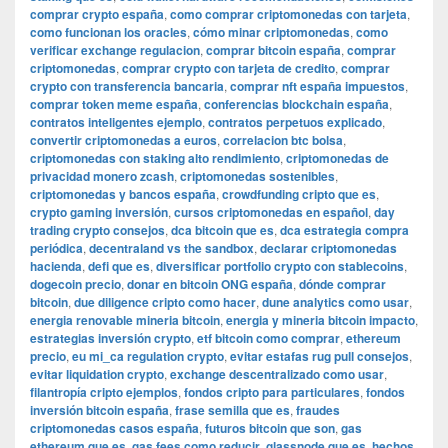
comprar crypto españa
,
como comprar criptomonedas con tarjeta
,
como funcionan los oracles
,
cómo minar criptomonedas
,
como
verificar exchange regulacion
,
comprar bitcoin españa
,
comprar
criptomonedas
,
comprar crypto con tarjeta de credito
,
comprar
crypto con transferencia bancaria
,
comprar nft españa impuestos
,
comprar token meme españa
,
conferencias blockchain españa
,
contratos inteligentes ejemplo
,
contratos perpetuos explicado
,
convertir criptomonedas a euros
,
correlacion btc bolsa
,
criptomonedas con staking alto rendimiento
,
criptomonedas de
privacidad monero zcash
,
criptomonedas sostenibles
,
criptomonedas y bancos españa
,
crowdfunding cripto que es
,
crypto gaming inversión
,
cursos criptomonedas en español
,
day
trading crypto consejos
,
dca bitcoin que es
,
dca estrategia compra
periódica
,
decentraland vs the sandbox
,
declarar criptomonedas
hacienda
,
defi que es
,
diversificar portfolio crypto con stablecoins
,
dogecoin precio
,
donar en bitcoin ONG españa
,
dónde comprar
bitcoin
,
due diligence cripto como hacer
,
dune analytics como usar
,
energia renovable mineria bitcoin
,
energia y mineria bitcoin impacto
,
estrategias inversión crypto
,
etf bitcoin como comprar
,
ethereum
precio
,
eu mi_ca regulation crypto
,
evitar estafas rug pull consejos
,
evitar liquidation crypto
,
exchange descentralizado como usar
,
filantropía cripto ejemplos
,
fondos cripto para particulares
,
fondos
inversión bitcoin españa
,
frase semilla que es
,
fraudes
criptomonedas casos españa
,
futuros bitcoin que son
,
gas
ethereum que es
,
gas fees como reducir
,
glassnode que es
,
hechos