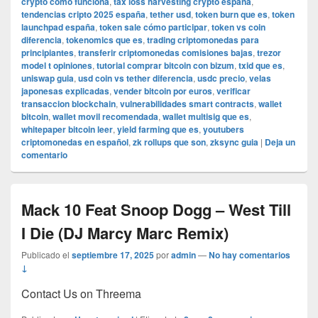
crypto como funciona
,
tax loss harvesting crypto españa
,
tendencias cripto 2025 españa
,
tether usd
,
token burn que es
,
token
launchpad españa
,
token sale cómo participar
,
token vs coin
diferencia
,
tokenomics que es
,
trading criptomonedas para
principiantes
,
transferir criptomonedas comisiones bajas
,
trezor
model t opiniones
,
tutorial comprar bitcoin con bizum
,
txid que es
,
uniswap guia
,
usd coin vs tether diferencia
,
usdc precio
,
velas
japonesas explicadas
,
vender bitcoin por euros
,
verificar
transaccion blockchain
,
vulnerabilidades smart contracts
,
wallet
bitcoin
,
wallet movil recomendada
,
wallet multisig que es
,
whitepaper bitcoin leer
,
yield farming que es
,
youtubers
criptomonedas en español
,
zk rollups que son
,
zksync guia
|
Deja un
comentario
Mack 10 Feat Snoop Dogg – West Till
I Die (DJ Marcy Marc Remix)
Publicado el
septiembre 17, 2025
por
admin
—
No hay comentarios
↓
Contact Us on Threema