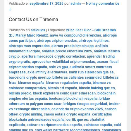
Publicado el
septiembre 17, 2025
por
admin
—
No hay comentarios
↓
Contact Us on Threema
Publicado en
articulos
|
Etiquetado
2Pac Feat Tucc - Still Breathin
(DJ Marcy Marc Remix)
,
aave vs compound diferencias
,
airdrops
como participar
,
airdrops criptomonedas
,
airdrops legitimos
,
airdrops mas esperados
,
alertas precio bitcoin app
,
análisis
fundamental cripto
,
analisis precio ethereum 2025
,
análisis técnico
crypto
,
apertura mercados crypto correlacion
,
aprender trading
crypto gratis
,
aprovechar volatilidad criptomonedas
,
asesor fiscal
criptomonedas españa
,
asic vs gpu
,
auditoría smart contracts
empresas
,
axie infinity alternativas
,
bank run stablecoin que es
,
barcelona crypto meetup
,
billeteras calientes seguridad
,
billeteras
frías
,
binance españa
,
binance regulacion españa
,
binance vs
coinbase comparativa
,
bitcoin etf españa
,
bitcoin halving que es
,
bitcoin precio
,
block explorers como usar etherscan
,
blockchain
empleo ofertas españa
,
bootcamp blockchain españa
,
bridge
ethereum to polygon como usar
,
bridges riesgos seguridad
,
broker
vs exchange diferencias
,
calendario cripto eventos 2025
,
carbon
offset crypto mining
,
casos estafa crypto españa
,
certificados
blockchain universidades españa
,
certik que es
,
chainlink
explicado
,
cobrar en criptomonedas españa
,
coinbase españa
,
cold
staking que es
,
cold wallet hardware recomendaciones
,
comisiones