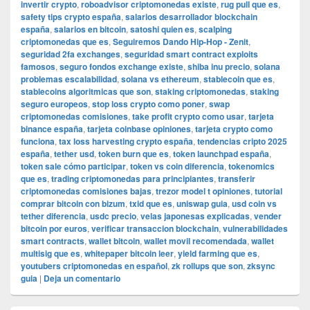
invertir crypto
,
roboadvisor criptomonedas existe
,
rug pull que es
,
safety tips crypto españa
,
salarios desarrollador blockchain
españa
,
salarios en bitcoin
,
satoshi quien es
,
scalping
criptomonedas que es
,
Seguiremos Dando Hip-Hop - Zenit
,
seguridad 2fa exchanges
,
seguridad smart contract exploits
famosos
,
seguro fondos exchange existe
,
shiba inu precio
,
solana
problemas escalabilidad
,
solana vs ethereum
,
stablecoin que es
,
stablecoins algoritmicas que son
,
staking criptomonedas
,
staking
seguro europeos
,
stop loss crypto como poner
,
swap
criptomonedas comisiones
,
take profit crypto como usar
,
tarjeta
binance españa
,
tarjeta coinbase opiniones
,
tarjeta crypto como
funciona
,
tax loss harvesting crypto españa
,
tendencias cripto 2025
españa
,
tether usd
,
token burn que es
,
token launchpad españa
,
token sale cómo participar
,
token vs coin diferencia
,
tokenomics
que es
,
trading criptomonedas para principiantes
,
transferir
criptomonedas comisiones bajas
,
trezor model t opiniones
,
tutorial
comprar bitcoin con bizum
,
txid que es
,
uniswap guia
,
usd coin vs
tether diferencia
,
usdc precio
,
velas japonesas explicadas
,
vender
bitcoin por euros
,
verificar transaccion blockchain
,
vulnerabilidades
smart contracts
,
wallet bitcoin
,
wallet movil recomendada
,
wallet
multisig que es
,
whitepaper bitcoin leer
,
yield farming que es
,
youtubers criptomonedas en español
,
zk rollups que son
,
zksync
guia
|
Deja un comentario