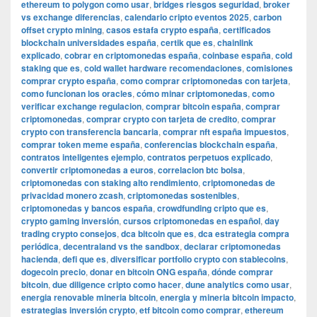
ethereum to polygon como usar
,
bridges riesgos seguridad
,
broker
vs exchange diferencias
,
calendario cripto eventos 2025
,
carbon
offset crypto mining
,
casos estafa crypto españa
,
certificados
blockchain universidades españa
,
certik que es
,
chainlink
explicado
,
cobrar en criptomonedas españa
,
coinbase españa
,
cold
staking que es
,
cold wallet hardware recomendaciones
,
comisiones
comprar crypto españa
,
como comprar criptomonedas con tarjeta
,
como funcionan los oracles
,
cómo minar criptomonedas
,
como
verificar exchange regulacion
,
comprar bitcoin españa
,
comprar
criptomonedas
,
comprar crypto con tarjeta de credito
,
comprar
crypto con transferencia bancaria
,
comprar nft españa impuestos
,
comprar token meme españa
,
conferencias blockchain españa
,
contratos inteligentes ejemplo
,
contratos perpetuos explicado
,
convertir criptomonedas a euros
,
correlacion btc bolsa
,
criptomonedas con staking alto rendimiento
,
criptomonedas de
privacidad monero zcash
,
criptomonedas sostenibles
,
criptomonedas y bancos españa
,
crowdfunding cripto que es
,
crypto gaming inversión
,
cursos criptomonedas en español
,
day
trading crypto consejos
,
dca bitcoin que es
,
dca estrategia compra
periódica
,
decentraland vs the sandbox
,
declarar criptomonedas
hacienda
,
defi que es
,
diversificar portfolio crypto con stablecoins
,
dogecoin precio
,
donar en bitcoin ONG españa
,
dónde comprar
bitcoin
,
due diligence cripto como hacer
,
dune analytics como usar
,
energia renovable mineria bitcoin
,
energia y mineria bitcoin impacto
,
estrategias inversión crypto
,
etf bitcoin como comprar
,
ethereum