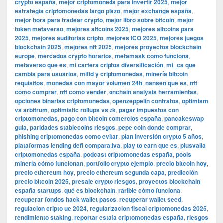
crypto españa
,
mejor criptomoneda para invertir 2025
,
mejor
estrategia criptomonedas largo plazo
,
mejor exchange españa
,
mejor hora para tradear crypto
,
mejor libro sobre bitcoin
,
mejor
token metaverso
,
mejores altcoins 2025
,
mejores altcoins para
2025
,
mejores auditorias cripto
,
mejores ICO 2025
,
mejores juegos
blockchain 2025
,
mejores nft 2025
,
mejores proyectos blockchain
europe
,
mercados crypto horarios
,
metamask como funciona
,
metaverso que es
,
mi cartera criptos diversificación
,
mi_ca que
cambia para usuarios
,
mifid y criptomonedas
,
minería bitcoin
requisitos
,
monedas con mayor volumen 24h
,
nansen que es
,
nft
como comprar
,
nft como vender
,
onchain analysis herramientas
,
opciones binarias criptomonedas
,
openzeppelin contratos
,
optimism
vs arbitrum
,
optimistic rollups vs zk
,
pagar impuestos con
criptomonedas
,
pago con bitcoin comercios españa
,
pancakeswap
guia
,
paridades stablecoins riesgos
,
pepe coin donde comprar
,
phishing criptomonedas como evitar
,
plan inversión crypto 5 años
,
plataformas lending defi comparativa
,
play to earn que es
,
plusvalía
criptomonedas españa
,
podcast criptomonedas españa
,
pools
minería cómo funcionan
,
portfolio crypto ejemplo
,
precio bitcoin hoy
,
precio ethereum hoy
,
precio ethereum segunda capa
,
predicción
precio bitcoin 2025
,
presale crypto riesgos
,
proyectos blockchain
españa startups
,
qué es blockchain
,
rarible cómo funciona
,
recuperar fondos hack wallet pasos
,
recuperar wallet seed
,
regulacion cripto ue 2024
,
regularizacion fiscal criptomonedas 2025
,
rendimiento staking
,
reportar estafa criptomonedas españa
,
riesgos