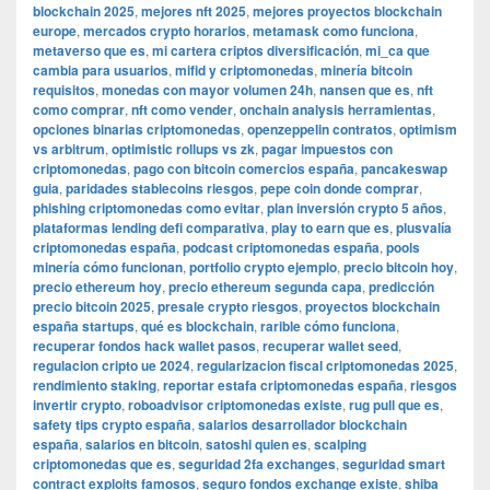
blockchain 2025
,
mejores nft 2025
,
mejores proyectos blockchain
europe
,
mercados crypto horarios
,
metamask como funciona
,
metaverso que es
,
mi cartera criptos diversificación
,
mi_ca que
cambia para usuarios
,
mifid y criptomonedas
,
minería bitcoin
requisitos
,
monedas con mayor volumen 24h
,
nansen que es
,
nft
como comprar
,
nft como vender
,
onchain analysis herramientas
,
opciones binarias criptomonedas
,
openzeppelin contratos
,
optimism
vs arbitrum
,
optimistic rollups vs zk
,
pagar impuestos con
criptomonedas
,
pago con bitcoin comercios españa
,
pancakeswap
guia
,
paridades stablecoins riesgos
,
pepe coin donde comprar
,
phishing criptomonedas como evitar
,
plan inversión crypto 5 años
,
plataformas lending defi comparativa
,
play to earn que es
,
plusvalía
criptomonedas españa
,
podcast criptomonedas españa
,
pools
minería cómo funcionan
,
portfolio crypto ejemplo
,
precio bitcoin hoy
,
precio ethereum hoy
,
precio ethereum segunda capa
,
predicción
precio bitcoin 2025
,
presale crypto riesgos
,
proyectos blockchain
españa startups
,
qué es blockchain
,
rarible cómo funciona
,
recuperar fondos hack wallet pasos
,
recuperar wallet seed
,
regulacion cripto ue 2024
,
regularizacion fiscal criptomonedas 2025
,
rendimiento staking
,
reportar estafa criptomonedas españa
,
riesgos
invertir crypto
,
roboadvisor criptomonedas existe
,
rug pull que es
,
safety tips crypto españa
,
salarios desarrollador blockchain
españa
,
salarios en bitcoin
,
satoshi quien es
,
scalping
criptomonedas que es
,
seguridad 2fa exchanges
,
seguridad smart
contract exploits famosos
,
seguro fondos exchange existe
,
shiba