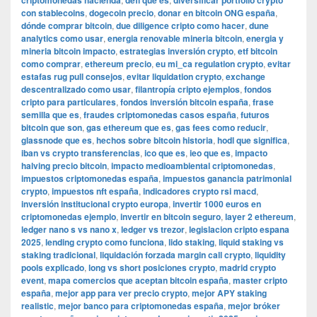
criptomonedas hacienda
defi que es
diversificar portfolio crypto
con stablecoins
,
dogecoin precio
,
donar en bitcoin ONG españa
,
dónde comprar bitcoin
,
due diligence cripto como hacer
,
dune
analytics como usar
,
energia renovable mineria bitcoin
,
energia y
mineria bitcoin impacto
,
estrategias inversión crypto
,
etf bitcoin
como comprar
,
ethereum precio
,
eu mi_ca regulation crypto
,
evitar
estafas rug pull consejos
,
evitar liquidation crypto
,
exchange
descentralizado como usar
,
filantropía cripto ejemplos
,
fondos
cripto para particulares
,
fondos inversión bitcoin españa
,
frase
semilla que es
,
fraudes criptomonedas casos españa
,
futuros
bitcoin que son
,
gas ethereum que es
,
gas fees como reducir
,
glassnode que es
,
hechos sobre bitcoin historia
,
hodl que significa
,
iban vs crypto transferencias
,
ico que es
,
ieo que es
,
impacto
halving precio bitcoin
,
impacto medioambiental criptomonedas
,
impuestos criptomonedas españa
,
impuestos ganancia patrimonial
crypto
,
impuestos nft españa
,
indicadores crypto rsi macd
,
inversión institucional crypto europa
,
invertir 1000 euros en
criptomonedas ejemplo
,
invertir en bitcoin seguro
,
layer 2 ethereum
,
ledger nano s vs nano x
,
ledger vs trezor
,
legislacion cripto espana
2025
,
lending crypto como funciona
,
lido staking
,
liquid staking vs
staking tradicional
,
liquidación forzada margin call crypto
,
liquidity
pools explicado
,
long vs short posiciones crypto
,
madrid crypto
event
,
mapa comercios que aceptan bitcoin españa
,
master cripto
españa
,
mejor app para ver precio crypto
,
mejor APY staking
realistic
,
mejor banco para criptomonedas españa
,
mejor bróker