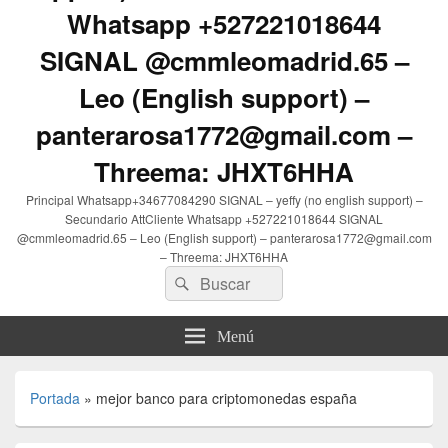
Whatsapp +527221018644
SIGNAL @cmmleomadrid.65 –
Leo (English support) –
panterarosa1772@gmail.com –
Threema: JHXT6HHA
Principal Whatsapp+34677084290 SIGNAL – yeffy (no english support) –
Secundario AttCliente Whatsapp +527221018644 SIGNAL
@cmmleomadrid.65 – Leo (English support) – panterarosa1772@gmail.com
– Threema: JHXT6HHA
Buscar
Buscar
por:
Menú
Portada
»
mejor banco para criptomonedas españa