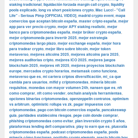
staking tradicional
,
liquidación forzada margin call crypto
,
liquidity
pools explicado
,
long vs short posiciones crypto
,
Mac Lucci - "Cali
Life" - Serious Pimp [OFFICIAL VIDEO]
,
madrid crypto event
,
mapa
comercios que aceptan bitcoin españa
,
master cripto españa
,
mejor
app para ver precio crypto
,
mejor APY staking realistic
,
mejor
banco para criptomonedas españa
,
mejor bróker crypto españa
,
mejor criptomoneda para invertir 2025
,
mejor estrategia
criptomonedas largo plazo
,
mejor exchange españa
,
mejor hora
para tradear crypto
,
mejor libro sobre bitcoin
,
mejor token
metaverso
,
mejores altcoins 2025
,
mejores altcoins para 2025
,
mejores auditorias cripto
,
mejores ICO 2025
,
mejores juegos
blockchain 2025
,
mejores nft 2025
,
mejores proyectos blockchain
europe
,
mercados crypto horarios
,
metamask como funciona
,
metaverso que es
,
mi cartera criptos diversificación
,
mi_ca que
cambia para usuarios
,
mifid y criptomonedas
,
minería bitcoin
requisitos
,
monedas con mayor volumen 24h
,
nansen que es
,
nft
como comprar
,
nft como vender
,
onchain analysis herramientas
,
opciones binarias criptomonedas
,
openzeppelin contratos
,
optimism
vs arbitrum
,
optimistic rollups vs zk
,
pagar impuestos con
criptomonedas
,
pago con bitcoin comercios españa
,
pancakeswap
guia
,
paridades stablecoins riesgos
,
pepe coin donde comprar
,
phishing criptomonedas como evitar
,
plan inversión crypto 5 años
,
plataformas lending defi comparativa
,
play to earn que es
,
plusvalía
criptomonedas españa
,
podcast criptomonedas españa
,
pools
minería cómo funcionan
,
portfolio crypto ejemplo
,
precio bitcoin hoy
,