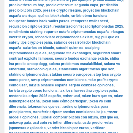
precio ethereum hoy
,
precio ethereum segunda capa
,
predicción
precio bitcoin 2025
,
presale crypto riesgos
,
proyectos blockchain
españa startups
,
qué es blockchain
,
rarible cómo funciona
,
recuperar fondos hack wallet pasos
,
recuperar wallet seed
,
regulacion cripto ue 2024
,
regularizacion fiscal criptomonedas 2025
,
rendimiento staking
,
reportar estafa criptomonedas españa
,
riesgos
invertir crypto
,
roboadvisor criptomonedas existe
,
rug pull que es
,
safety tips crypto españa
,
salarios desarrollador blockchain
españa
,
salarios en bitcoin
,
satoshi quien es
,
scalping
criptomonedas que es
,
seguridad 2fa exchanges
,
seguridad smart
contract exploits famosos
,
seguro fondos exchange existe
,
shiba
inu precio
,
snoop dogg
,
solana problemas escalabilidad
,
solana vs
ethereum
,
stablecoin que es
,
stablecoins algoritmicas que son
,
staking criptomonedas
,
staking seguro europeos
,
stop loss crypto
como poner
,
swap criptomonedas comisiones
,
take profit crypto
como usar
,
tarjeta binance españa
,
tarjeta coinbase opiniones
,
tarjeta crypto como funciona
,
tax loss harvesting crypto españa
,
tendencias cripto 2025 españa
,
tether usd
,
token burn que es
,
token
launchpad españa
,
token sale cómo participar
,
token vs coin
diferencia
,
tokenomics que es
,
trading criptomonedas para
principiantes
,
transferir criptomonedas comisiones bajas
,
trezor
model t opiniones
,
tutorial comprar bitcoin con bizum
,
txid que es
,
uniswap guia
,
usd coin vs tether diferencia
,
usdc precio
,
velas
japonesas explicadas
,
vender bitcoin por euros
,
verificar
,
,