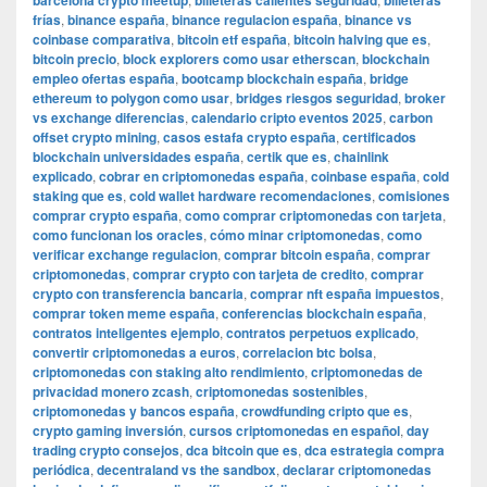
barcelona crypto meetup
billeteras calientes seguridad
billeteras
frías
,
binance españa
,
binance regulacion españa
,
binance vs
coinbase comparativa
,
bitcoin etf españa
,
bitcoin halving que es
,
bitcoin precio
,
block explorers como usar etherscan
,
blockchain
empleo ofertas españa
,
bootcamp blockchain españa
,
bridge
ethereum to polygon como usar
,
bridges riesgos seguridad
,
broker
vs exchange diferencias
,
calendario cripto eventos 2025
,
carbon
offset crypto mining
,
casos estafa crypto españa
,
certificados
blockchain universidades españa
,
certik que es
,
chainlink
explicado
,
cobrar en criptomonedas españa
,
coinbase españa
,
cold
staking que es
,
cold wallet hardware recomendaciones
,
comisiones
comprar crypto españa
,
como comprar criptomonedas con tarjeta
,
como funcionan los oracles
,
cómo minar criptomonedas
,
como
verificar exchange regulacion
,
comprar bitcoin españa
,
comprar
criptomonedas
,
comprar crypto con tarjeta de credito
,
comprar
crypto con transferencia bancaria
,
comprar nft españa impuestos
,
comprar token meme españa
,
conferencias blockchain españa
,
contratos inteligentes ejemplo
,
contratos perpetuos explicado
,
convertir criptomonedas a euros
,
correlacion btc bolsa
,
criptomonedas con staking alto rendimiento
,
criptomonedas de
privacidad monero zcash
,
criptomonedas sostenibles
,
criptomonedas y bancos españa
,
crowdfunding cripto que es
,
crypto gaming inversión
,
cursos criptomonedas en español
,
day
trading crypto consejos
,
dca bitcoin que es
,
dca estrategia compra
periódica
,
decentraland vs the sandbox
,
declarar criptomonedas