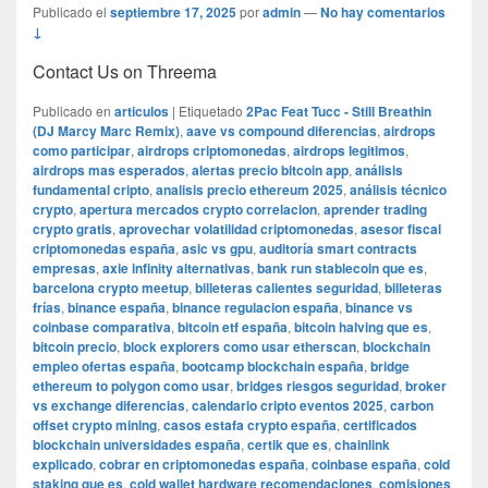
Publicado el
septiembre 17, 2025
por
admin
—
No hay comentarios
↓
Contact Us on Threema
Publicado en
articulos
|
Etiquetado
2Pac Feat Tucc - Still Breathin
(DJ Marcy Marc Remix)
,
aave vs compound diferencias
,
airdrops
como participar
,
airdrops criptomonedas
,
airdrops legitimos
,
airdrops mas esperados
,
alertas precio bitcoin app
,
análisis
fundamental cripto
,
analisis precio ethereum 2025
,
análisis técnico
crypto
,
apertura mercados crypto correlacion
,
aprender trading
crypto gratis
,
aprovechar volatilidad criptomonedas
,
asesor fiscal
criptomonedas españa
,
asic vs gpu
,
auditoría smart contracts
empresas
,
axie infinity alternativas
,
bank run stablecoin que es
,
barcelona crypto meetup
,
billeteras calientes seguridad
,
billeteras
frías
,
binance españa
,
binance regulacion españa
,
binance vs
coinbase comparativa
,
bitcoin etf españa
,
bitcoin halving que es
,
bitcoin precio
,
block explorers como usar etherscan
,
blockchain
empleo ofertas españa
,
bootcamp blockchain españa
,
bridge
ethereum to polygon como usar
,
bridges riesgos seguridad
,
broker
vs exchange diferencias
,
calendario cripto eventos 2025
,
carbon
offset crypto mining
,
casos estafa crypto españa
,
certificados
blockchain universidades españa
,
certik que es
,
chainlink
explicado
,
cobrar en criptomonedas españa
,
coinbase españa
,
cold
staking que es
,
cold wallet hardware recomendaciones
,
comisiones