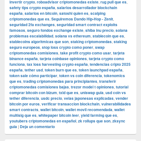
invertir crypto
,
roboadvisor criptomonedas existe
,
rug pull que es
,
safety tips crypto españa
,
salarios desarrollador blockchain
españa
,
salarios en bitcoin
,
satoshi quien es
,
scalping
criptomonedas que es
,
Seguiremos Dando Hip-Hop - Zenit
,
seguridad 2fa exchanges
,
seguridad smart contract exploits
famosos
,
seguro fondos exchange existe
,
shiba inu precio
,
solana
problemas escalabilidad
,
solana vs ethereum
,
stablecoin que es
,
stablecoins algoritmicas que son
,
staking criptomonedas
,
staking
seguro europeos
,
stop loss crypto como poner
,
swap
criptomonedas comisiones
,
take profit crypto como usar
,
tarjeta
binance españa
,
tarjeta coinbase opiniones
,
tarjeta crypto como
funciona
,
tax loss harvesting crypto españa
,
tendencias cripto 2025
españa
,
tether usd
,
token burn que es
,
token launchpad españa
,
token sale cómo participar
,
token vs coin diferencia
,
tokenomics
que es
,
trading criptomonedas para principiantes
,
transferir
criptomonedas comisiones bajas
,
trezor model t opiniones
,
tutorial
comprar bitcoin con bizum
,
txid que es
,
uniswap guia
,
usd coin vs
tether diferencia
,
usdc precio
,
velas japonesas explicadas
,
vender
bitcoin por euros
,
verificar transaccion blockchain
,
vulnerabilidades
smart contracts
,
wallet bitcoin
,
wallet movil recomendada
,
wallet
multisig que es
,
whitepaper bitcoin leer
,
yield farming que es
,
youtubers criptomonedas en español
,
zk rollups que son
,
zksync
guia
|
Deja un comentario