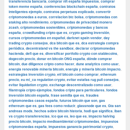
transferencia bancaria
,
comprar nft españa impuestos
,
comprar
token meme españa
,
conferencias blockchain españa
,
contratos
inteligentes ejemplo
,
contratos perpetuos explicado
,
convertir
criptomonedas a euros
,
correlacion btc bolsa
,
criptomonedas con
staking alto rendimiento
,
criptomonedas de privacidad monero
zcash
,
criptomonedas sostenibles
,
criptomonedas y bancos
españa
,
crowdfunding cripto que es
,
crypto gaming inversión
,
cursos criptomonedas en español
,
darknet spain vendor
,
day
trading crypto consejos
,
dca bitcoin que es
,
dca estrategia compra
periódica
,
decentraland vs the sandbox
,
declarar criptomonedas
hacienda
,
defi que es
,
diversificar portfolio crypto con stablecoins
,
dogecoin precio
,
donar en bitcoin ONG españa
,
dónde comprar
bitcoin
,
due diligence cripto como hacer
,
dune analytics como usar
,
energia renovable mineria bitcoin
,
energia y mineria bitcoin impacto
,
estrategias inversión crypto
,
etf bitcoin como comprar
,
ethereum
precio
,
eu mi_ca regulation crypto
,
evitar estafas rug pull consejos
,
evitar liquidation crypto
,
exchange descentralizado como usar
,
filantropía cripto ejemplos
,
fondos cripto para particulares
,
fondos
inversión bitcoin españa
,
frase semilla que es
,
fraudes
criptomonedas casos españa
,
futuros bitcoin que son
,
gas
ethereum que es
,
gas fees como reducir
,
glassnode que es
,
Gta san
andreas mods
,
hechos sobre bitcoin historia
,
hodl que significa
,
iban
vs crypto transferencias
,
ico que es
,
ieo que es
,
impacto halving
precio bitcoin
,
impacto medioambiental criptomonedas
,
impuestos
criptomonedas españa
,
impuestos ganancia patrimonial crypto
,