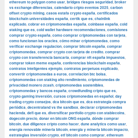
ethereum to polygon como usar
,
bridges riesgos seguridad
,
broker
vs exchange diferencias
,
calendario cripto eventos 2025
,
carbon
offset crypto mining
,
casos estafa crypto españa
,
certificados
blockchain universidades españa
,
certik que es
,
chainlink
explicado
,
cobrar en criptomonedas españa
,
coinbase españa
,
cold
staking que es
,
cold wallet hardware recomendaciones
,
comisiones
comprar crypto españa
,
como comprar criptomonedas con tarjeta
,
como funcionan los oracles
,
cómo minar criptomonedas
,
como
verificar exchange regulacion
,
comprar bitcoin españa
,
comprar
criptomonedas
,
comprar crypto con tarjeta de credito
,
comprar
crypto con transferencia bancaria
,
comprar nft españa impuestos
,
comprar token meme españa
,
conferencias blockchain españa
,
contratos inteligentes ejemplo
,
contratos perpetuos explicado
,
convertir criptomonedas a euros
,
correlacion btc bolsa
,
criptomonedas con staking alto rendimiento
,
criptomonedas de
privacidad monero zcash
,
criptomonedas sostenibles
,
criptomonedas y bancos españa
,
crowdfunding cripto que es
,
crypto gaming inversión
,
cursos criptomonedas en español
,
day
trading crypto consejos
,
dca bitcoin que es
,
dca estrategia compra
periódica
,
decentraland vs the sandbox
,
declarar criptomonedas
hacienda
,
defi que es
,
diversificar portfolio crypto con stablecoins
,
dogecoin precio
,
donar en bitcoin ONG españa
,
dónde comprar
bitcoin
,
due diligence cripto como hacer
,
dune analytics como usar
,
energia renovable mineria bitcoin
,
energia y mineria bitcoin impacto
,
estrategias inversión crypto
,
etf bitcoin como comprar
,
ethereum