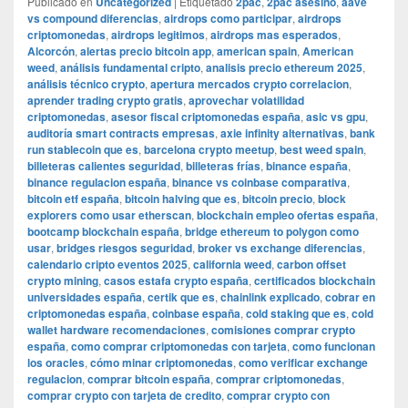
Publicado en
Uncategorized
|
Etiquetado
2pac
,
2pac asesino
,
aave
vs compound diferencias
,
airdrops como participar
,
airdrops
criptomonedas
,
airdrops legitimos
,
airdrops mas esperados
,
Alcorcón
,
alertas precio bitcoin app
,
american spain
,
American
weed
,
análisis fundamental cripto
,
analisis precio ethereum 2025
,
análisis técnico crypto
,
apertura mercados crypto correlacion
,
aprender trading crypto gratis
,
aprovechar volatilidad
criptomonedas
,
asesor fiscal criptomonedas españa
,
asic vs gpu
,
auditoría smart contracts empresas
,
axie infinity alternativas
,
bank
run stablecoin que es
,
barcelona crypto meetup
,
best weed spain
,
billeteras calientes seguridad
,
billeteras frías
,
binance españa
,
binance regulacion españa
,
binance vs coinbase comparativa
,
bitcoin etf españa
,
bitcoin halving que es
,
bitcoin precio
,
block
explorers como usar etherscan
,
blockchain empleo ofertas españa
,
bootcamp blockchain españa
,
bridge ethereum to polygon como
usar
,
bridges riesgos seguridad
,
broker vs exchange diferencias
,
calendario cripto eventos 2025
,
california weed
,
carbon offset
crypto mining
,
casos estafa crypto españa
,
certificados blockchain
universidades españa
,
certik que es
,
chainlink explicado
,
cobrar en
criptomonedas españa
,
coinbase españa
,
cold staking que es
,
cold
wallet hardware recomendaciones
,
comisiones comprar crypto
españa
,
como comprar criptomonedas con tarjeta
,
como funcionan
los oracles
,
cómo minar criptomonedas
,
como verificar exchange
regulacion
,
comprar bitcoin españa
,
comprar criptomonedas
,
comprar crypto con tarjeta de credito
,
comprar crypto con