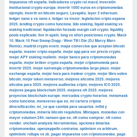
impuestos nft españa
,
indicadores crypto rsi macd
,
inversión
institucional crypto europa
,
invertir 1000 euros en criptomonedas
ejemplo
,
invertir en bitcoin seguro
,
Lavapiés
,
layer 2 ethereum
,
ledger nano s vs nano x
,
ledger vs trezor
,
legislacion cripto espana
2025
,
lending crypto como funciona
,
lido staking
,
liquid staking vs
staking tradicional
,
liquidación forzada margin call crypto
,
liquidity
pools explicado
,
live in spain
,
long vs short posiciones crypto
,
Mack
10
,
Mack 10 Feat Snoop Dogg - West Till I Die (DJ Marcy Marc
Remix)
,
madrid crypto event
,
mapa comercios que aceptan bitcoin
españa
,
master cripto españa
,
mejor app para ver precio crypto
,
mejor APY staking realistic
,
mejor banco para criptomonedas
españa
,
mejor bróker crypto españa
,
mejor criptomoneda para
invertir 2025
,
mejor estrategia criptomonedas largo plazo
,
mejor
exchange españa
,
mejor hora para tradear crypto
,
mejor libro sobre
bitcoin
,
mejor token metaverso
,
mejores altcoins 2025
,
mejores
altcoins para 2025
,
mejores auditorias cripto
,
mejores ICO 2025
,
mejores juegos blockchain 2025
,
mejores nft 2025
,
mejores
proyectos blockchain europe
,
mercados crypto horarios
,
metamask
como funciona
,
metaverso que es
,
mi cartera criptos
diversificación
,
mi_ca que cambia para usuarios
,
mifid y
criptomonedas
,
minería bitcoin requisitos
,
Mixtapes
,
monedas con
mayor volumen 24h
,
nansen que es
,
nft como comprar
,
nft como
vender
,
onchain analysis herramientas
,
opciones binarias
criptomonedas
,
openzeppelin contratos
,
optimism vs arbitrum
,
optimistic rollups vs zk
,
pagar impuestos con criptomonedas
,
pago