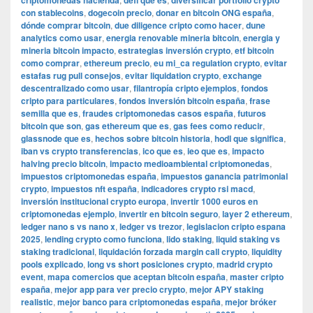
criptomonedas hacienda
defi que es
diversificar portfolio crypto
con stablecoins
,
dogecoin precio
,
donar en bitcoin ONG españa
,
dónde comprar bitcoin
,
due diligence cripto como hacer
,
dune
analytics como usar
,
energia renovable mineria bitcoin
,
energia y
mineria bitcoin impacto
,
estrategias inversión crypto
,
etf bitcoin
como comprar
,
ethereum precio
,
eu mi_ca regulation crypto
,
evitar
estafas rug pull consejos
,
evitar liquidation crypto
,
exchange
descentralizado como usar
,
filantropía cripto ejemplos
,
fondos
cripto para particulares
,
fondos inversión bitcoin españa
,
frase
semilla que es
,
fraudes criptomonedas casos españa
,
futuros
bitcoin que son
,
gas ethereum que es
,
gas fees como reducir
,
glassnode que es
,
hechos sobre bitcoin historia
,
hodl que significa
,
iban vs crypto transferencias
,
ico que es
,
ieo que es
,
impacto
halving precio bitcoin
,
impacto medioambiental criptomonedas
,
impuestos criptomonedas españa
,
impuestos ganancia patrimonial
crypto
,
impuestos nft españa
,
indicadores crypto rsi macd
,
inversión institucional crypto europa
,
invertir 1000 euros en
criptomonedas ejemplo
,
invertir en bitcoin seguro
,
layer 2 ethereum
,
ledger nano s vs nano x
,
ledger vs trezor
,
legislacion cripto espana
2025
,
lending crypto como funciona
,
lido staking
,
liquid staking vs
staking tradicional
,
liquidación forzada margin call crypto
,
liquidity
pools explicado
,
long vs short posiciones crypto
,
madrid crypto
event
,
mapa comercios que aceptan bitcoin españa
,
master cripto
españa
,
mejor app para ver precio crypto
,
mejor APY staking
realistic
,
mejor banco para criptomonedas españa
,
mejor bróker