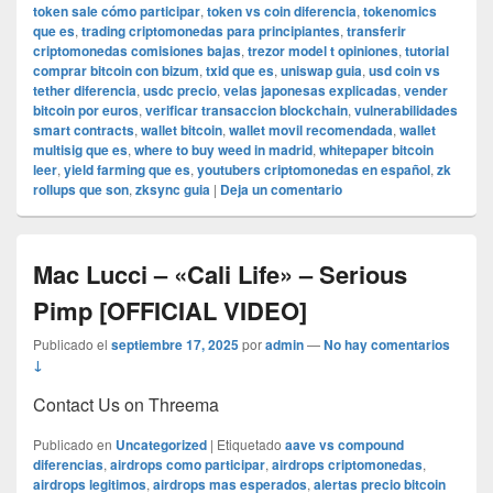
token sale cómo participar
,
token vs coin diferencia
,
tokenomics
que es
,
trading criptomonedas para principiantes
,
transferir
criptomonedas comisiones bajas
,
trezor model t opiniones
,
tutorial
comprar bitcoin con bizum
,
txid que es
,
uniswap guia
,
usd coin vs
tether diferencia
,
usdc precio
,
velas japonesas explicadas
,
vender
bitcoin por euros
,
verificar transaccion blockchain
,
vulnerabilidades
smart contracts
,
wallet bitcoin
,
wallet movil recomendada
,
wallet
multisig que es
,
where to buy weed in madrid
,
whitepaper bitcoin
leer
,
yield farming que es
,
youtubers criptomonedas en español
,
zk
rollups que son
,
zksync guia
|
Deja un comentario
Mac Lucci – «Cali Life» – Serious
Pimp [OFFICIAL VIDEO]
Publicado el
septiembre 17, 2025
por
admin
—
No hay comentarios
↓
Contact Us on Threema
Publicado en
Uncategorized
|
Etiquetado
aave vs compound
diferencias
,
airdrops como participar
,
airdrops criptomonedas
,
airdrops legitimos
,
airdrops mas esperados
,
alertas precio bitcoin