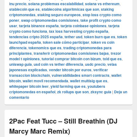
inu precio
,
solana problemas escalabilidad
,
solana vs ethereum
,
stablecoin que es
,
stablecoins algoritmicas que son
,
staking
criptomonedas
,
staking seguro europeos
,
stop loss crypto como
poner
,
swap criptomonedas comisiones
,
take profit crypto como
usar
,
tarjeta binance españa
,
tarjeta coinbase opiniones
,
tarjeta
crypto como funciona
,
tax loss harvesting crypto españa
,
tendencias cripto 2025 españa
,
tether usd
,
token burn que es
,
token
launchpad españa
,
token sale cómo participar
,
token vs coin
diferencia
,
tokenomics que es
,
trading criptomonedas para
principiantes
,
transferir criptomonedas comisiones bajas
,
trezor
model t opiniones
,
tutorial comprar bitcoin con bizum
,
txid que es
,
uniswap guia
,
usd coin vs tether diferencia
,
usdc precio
,
velas
japonesas explicadas
,
vender bitcoin por euros
,
verificar
transaccion blockchain
,
vulnerabilidades smart contracts
,
wallet
bitcoin
,
wallet movil recomendada
,
wallet multisig que es
,
whitepaper bitcoin leer
,
yield farming que es
,
youtubers
criptomonedas en español
,
zk rollups que son
,
zksync guia
|
Deja un
comentario
2Pac Feat Tucc – Still Breathin (DJ
Marcy Marc Remix)