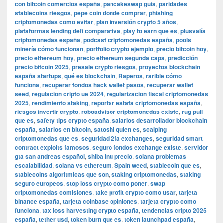
con bitcoin comercios españa
,
pancakeswap guia
,
paridades
stablecoins riesgos
,
pepe coin donde comprar
,
phishing
criptomonedas como evitar
,
plan inversión crypto 5 años
,
plataformas lending defi comparativa
,
play to earn que es
,
plusvalía
criptomonedas españa
,
podcast criptomonedas españa
,
pools
minería cómo funcionan
,
portfolio crypto ejemplo
,
precio bitcoin hoy
,
precio ethereum hoy
,
precio ethereum segunda capa
,
predicción
precio bitcoin 2025
,
presale crypto riesgos
,
proyectos blockchain
españa startups
,
qué es blockchain
,
Raperos
,
rarible cómo
funciona
,
recuperar fondos hack wallet pasos
,
recuperar wallet
seed
,
regulacion cripto ue 2024
,
regularizacion fiscal criptomonedas
2025
,
rendimiento staking
,
reportar estafa criptomonedas españa
,
riesgos invertir crypto
,
roboadvisor criptomonedas existe
,
rug pull
que es
,
safety tips crypto españa
,
salarios desarrollador blockchain
españa
,
salarios en bitcoin
,
satoshi quien es
,
scalping
criptomonedas que es
,
seguridad 2fa exchanges
,
seguridad smart
contract exploits famosos
,
seguro fondos exchange existe
,
servidor
gta san andreas español
,
shiba inu precio
,
solana problemas
escalabilidad
,
solana vs ethereum
,
Spain weed
,
stablecoin que es
,
stablecoins algoritmicas que son
,
staking criptomonedas
,
staking
seguro europeos
,
stop loss crypto como poner
,
swap
criptomonedas comisiones
,
take profit crypto como usar
,
tarjeta
binance españa
,
tarjeta coinbase opiniones
,
tarjeta crypto como
funciona
,
tax loss harvesting crypto españa
,
tendencias cripto 2025
españa
,
tether usd
,
token burn que es
,
token launchpad españa
,