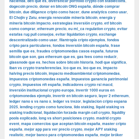
hacienda
,
defi que es
,
diversificar portfolio crypto con stablecoins
,
dogecoin precio
,
donar en bitcoin ONG españa
,
dónde comprar
bitcoin
,
due diligence cripto como hacer
,
dune analytics como usar
,
El Chojin y Zatu
,
energia renovable mineria bitcoin
,
energia y
mineria bitcoin impacto
,
estrategias inversión crypto
,
etf bitcoin
como comprar
,
ethereum precio
,
eu mi_ca regulation crypto
,
evitar
estafas rug pull consejos
,
evitar liquidation crypto
,
exchange
descentralizado como usar
,
filantropía cripto ejemplos
,
fondos
cripto para particulares
,
fondos inversión bitcoin españa
,
frase
semilla que es
,
fraudes criptomonedas casos españa
,
futuros
bitcoin que son
,
gas ethereum que es
,
gas fees como reducir
,
glassnode que es
,
hechos sobre bitcoin historia
,
hodl que significa
,
iban vs crypto transferencias
,
ico que es
,
ieo que es
,
impacto
halving precio bitcoin
,
impacto medioambiental criptomonedas
,
impuestos criptomonedas españa
,
impuestos ganancia patrimonial
crypto
,
impuestos nft españa
,
indicadores crypto rsi macd
,
inversión institucional crypto europa
,
invertir 1000 euros en
criptomonedas ejemplo
,
invertir en bitcoin seguro
,
layer 2 ethereum
,
ledger nano s vs nano x
,
ledger vs trezor
,
legislacion cripto espana
2025
,
lending crypto como funciona
,
lido staking
,
liquid staking vs
staking tradicional
,
liquidación forzada margin call crypto
,
liquidity
pools explicado
,
long vs short posiciones crypto
,
madrid crypto
event
,
mapa comercios que aceptan bitcoin españa
,
master cripto
españa
,
mejor app para ver precio crypto
,
mejor APY staking
realistic
,
mejor banco para criptomonedas españa
,
mejor bróker