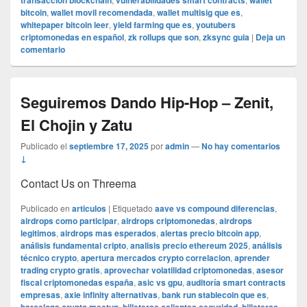
transaccion blockchain
vulnerabilidades smart contracts
wallet
bitcoin
,
wallet movil recomendada
,
wallet multisig que es
,
whitepaper bitcoin leer
,
yield farming que es
,
youtubers
criptomonedas en español
,
zk rollups que son
,
zksync guia
|
Deja un
comentario
Seguiremos Dando Hip-Hop – Zenit,
El Chojin y Zatu
Publicado el
septiembre 17, 2025
por
admin
—
No hay comentarios
↓
Contact Us on Threema
Publicado en
articulos
|
Etiquetado
aave vs compound diferencias
,
airdrops como participar
,
airdrops criptomonedas
,
airdrops
legitimos
,
airdrops mas esperados
,
alertas precio bitcoin app
,
análisis fundamental cripto
,
analisis precio ethereum 2025
,
análisis
técnico crypto
,
apertura mercados crypto correlacion
,
aprender
trading crypto gratis
,
aprovechar volatilidad criptomonedas
,
asesor
fiscal criptomonedas españa
,
asic vs gpu
,
auditoría smart contracts
empresas
,
axie infinity alternativas
,
bank run stablecoin que es
,
,
,