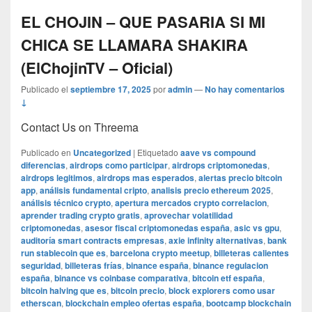
EL CHOJIN – QUE PASARIA SI MI
CHICA SE LLAMARA SHAKIRA
(ElChojinTV – Oficial)
Publicado el
septiembre 17, 2025
por
admin
—
No hay comentarios
↓
Contact Us on Threema
Publicado en
Uncategorized
|
Etiquetado
aave vs compound
diferencias
,
airdrops como participar
,
airdrops criptomonedas
,
airdrops legitimos
,
airdrops mas esperados
,
alertas precio bitcoin
app
,
análisis fundamental cripto
,
analisis precio ethereum 2025
,
análisis técnico crypto
,
apertura mercados crypto correlacion
,
aprender trading crypto gratis
,
aprovechar volatilidad
criptomonedas
,
asesor fiscal criptomonedas españa
,
asic vs gpu
,
auditoría smart contracts empresas
,
axie infinity alternativas
,
bank
run stablecoin que es
,
barcelona crypto meetup
,
billeteras calientes
seguridad
,
billeteras frías
,
binance españa
,
binance regulacion
españa
,
binance vs coinbase comparativa
,
bitcoin etf españa
,
bitcoin halving que es
,
bitcoin precio
,
block explorers como usar
etherscan
,
blockchain empleo ofertas españa
,
bootcamp blockchain