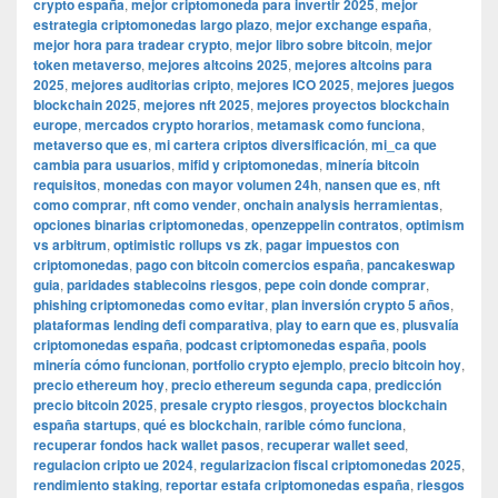
crypto españa
,
mejor criptomoneda para invertir 2025
,
mejor
estrategia criptomonedas largo plazo
,
mejor exchange españa
,
mejor hora para tradear crypto
,
mejor libro sobre bitcoin
,
mejor
token metaverso
,
mejores altcoins 2025
,
mejores altcoins para
2025
,
mejores auditorias cripto
,
mejores ICO 2025
,
mejores juegos
blockchain 2025
,
mejores nft 2025
,
mejores proyectos blockchain
europe
,
mercados crypto horarios
,
metamask como funciona
,
metaverso que es
,
mi cartera criptos diversificación
,
mi_ca que
cambia para usuarios
,
mifid y criptomonedas
,
minería bitcoin
requisitos
,
monedas con mayor volumen 24h
,
nansen que es
,
nft
como comprar
,
nft como vender
,
onchain analysis herramientas
,
opciones binarias criptomonedas
,
openzeppelin contratos
,
optimism
vs arbitrum
,
optimistic rollups vs zk
,
pagar impuestos con
criptomonedas
,
pago con bitcoin comercios españa
,
pancakeswap
guia
,
paridades stablecoins riesgos
,
pepe coin donde comprar
,
phishing criptomonedas como evitar
,
plan inversión crypto 5 años
,
plataformas lending defi comparativa
,
play to earn que es
,
plusvalía
criptomonedas españa
,
podcast criptomonedas españa
,
pools
minería cómo funcionan
,
portfolio crypto ejemplo
,
precio bitcoin hoy
,
precio ethereum hoy
,
precio ethereum segunda capa
,
predicción
precio bitcoin 2025
,
presale crypto riesgos
,
proyectos blockchain
españa startups
,
qué es blockchain
,
rarible cómo funciona
,
recuperar fondos hack wallet pasos
,
recuperar wallet seed
,
regulacion cripto ue 2024
,
regularizacion fiscal criptomonedas 2025
,
rendimiento staking
,
reportar estafa criptomonedas españa
,
riesgos