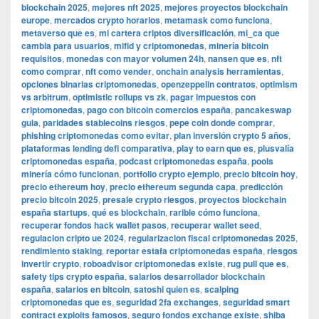
blockchain 2025
,
mejores nft 2025
,
mejores proyectos blockchain
europe
,
mercados crypto horarios
,
metamask como funciona
,
metaverso que es
,
mi cartera criptos diversificación
,
mi_ca que
cambia para usuarios
,
mifid y criptomonedas
,
minería bitcoin
requisitos
,
monedas con mayor volumen 24h
,
nansen que es
,
nft
como comprar
,
nft como vender
,
onchain analysis herramientas
,
opciones binarias criptomonedas
,
openzeppelin contratos
,
optimism
vs arbitrum
,
optimistic rollups vs zk
,
pagar impuestos con
criptomonedas
,
pago con bitcoin comercios españa
,
pancakeswap
guia
,
paridades stablecoins riesgos
,
pepe coin donde comprar
,
phishing criptomonedas como evitar
,
plan inversión crypto 5 años
,
plataformas lending defi comparativa
,
play to earn que es
,
plusvalía
criptomonedas españa
,
podcast criptomonedas españa
,
pools
minería cómo funcionan
,
portfolio crypto ejemplo
,
precio bitcoin hoy
,
precio ethereum hoy
,
precio ethereum segunda capa
,
predicción
precio bitcoin 2025
,
presale crypto riesgos
,
proyectos blockchain
españa startups
,
qué es blockchain
,
rarible cómo funciona
,
recuperar fondos hack wallet pasos
,
recuperar wallet seed
,
regulacion cripto ue 2024
,
regularizacion fiscal criptomonedas 2025
,
rendimiento staking
,
reportar estafa criptomonedas españa
,
riesgos
invertir crypto
,
roboadvisor criptomonedas existe
,
rug pull que es
,
safety tips crypto españa
,
salarios desarrollador blockchain
españa
,
salarios en bitcoin
,
satoshi quien es
,
scalping
criptomonedas que es
,
seguridad 2fa exchanges
,
seguridad smart
contract exploits famosos
,
seguro fondos exchange existe
,
shiba