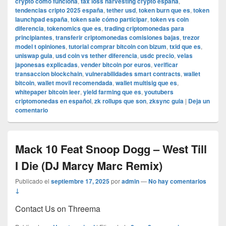
crypto como funciona
,
tax loss harvesting crypto españa
,
tendencias cripto 2025 españa
,
tether usd
,
token burn que es
,
token
launchpad españa
,
token sale cómo participar
,
token vs coin
diferencia
,
tokenomics que es
,
trading criptomonedas para
principiantes
,
transferir criptomonedas comisiones bajas
,
trezor
model t opiniones
,
tutorial comprar bitcoin con bizum
,
txid que es
,
uniswap guia
,
usd coin vs tether diferencia
,
usdc precio
,
velas
japonesas explicadas
,
vender bitcoin por euros
,
verificar
transaccion blockchain
,
vulnerabilidades smart contracts
,
wallet
bitcoin
,
wallet movil recomendada
,
wallet multisig que es
,
whitepaper bitcoin leer
,
yield farming que es
,
youtubers
criptomonedas en español
,
zk rollups que son
,
zksync guia
|
Deja un
comentario
Mack 10 Feat Snoop Dogg – West Till
I Die (DJ Marcy Marc Remix)
Publicado el
septiembre 17, 2025
por
admin
—
No hay comentarios
↓
Contact Us on Threema