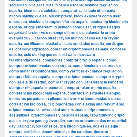
seguridad
,
billeteras frías
,
binance españa
,
binance regulacion
españa
,
binance vs coinbase comparativa
,
bitcoin etf españa
,
bitcoin halving que es
,
bitcoin precio
,
block explorers como usar
etherscan
,
blockchain empleo ofertas españa
,
bootcamp blockchain
españa
,
bridge ethereum to polygon como usar
,
bridges riesgos
seguridad
,
broker vs exchange diferencias
,
calendario cripto
eventos 2025
,
carbon offset crypto mining
,
casos estafa crypto
españa
,
certificados blockchain universidades españa
,
certik que
es
,
chainlink explicado
,
cobrar en criptomonedas españa
,
coinbase
españa
,
cold staking que es
,
cold wallet hardware
recomendaciones
,
comisiones comprar crypto españa
,
como
comprar criptomonedas con tarjeta
,
como funcionan los oracles
,
cómo minar criptomonedas
,
como verificar exchange regulacion
,
comprar bitcoin españa
,
comprar criptomonedas
,
comprar crypto
con tarjeta de credito
,
comprar crypto con transferencia bancaria
,
comprar nft españa impuestos
,
comprar token meme españa
,
conferencias blockchain españa
,
contratos inteligentes ejemplo
,
contratos perpetuos explicado
,
convertir criptomonedas a euros
,
correlacion btc bolsa
,
criptomonedas con staking alto rendimiento
,
criptomonedas de privacidad monero zcash
,
criptomonedas
sostenibles
,
criptomonedas y bancos españa
,
crowdfunding cripto
que es
,
crypto gaming inversión
,
cursos criptomonedas en español
,
day trading crypto consejos
,
dca bitcoin que es
,
dca estrategia
compra periódica
,
decentraland vs the sandbox
,
declarar
,
,