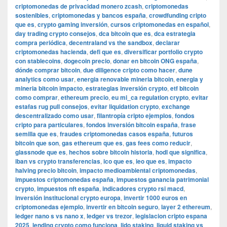
criptomonedas de privacidad monero zcash
,
criptomonedas
sostenibles
,
criptomonedas y bancos españa
,
crowdfunding cripto
que es
,
crypto gaming inversión
,
cursos criptomonedas en español
,
day trading crypto consejos
,
dca bitcoin que es
,
dca estrategia
compra periódica
,
decentraland vs the sandbox
,
declarar
criptomonedas hacienda
,
defi que es
,
diversificar portfolio crypto
con stablecoins
,
dogecoin precio
,
donar en bitcoin ONG españa
,
dónde comprar bitcoin
,
due diligence cripto como hacer
,
dune
analytics como usar
,
energia renovable mineria bitcoin
,
energia y
mineria bitcoin impacto
,
estrategias inversión crypto
,
etf bitcoin
como comprar
,
ethereum precio
,
eu mi_ca regulation crypto
,
evitar
estafas rug pull consejos
,
evitar liquidation crypto
,
exchange
descentralizado como usar
,
filantropía cripto ejemplos
,
fondos
cripto para particulares
,
fondos inversión bitcoin españa
,
frase
semilla que es
,
fraudes criptomonedas casos españa
,
futuros
bitcoin que son
,
gas ethereum que es
,
gas fees como reducir
,
glassnode que es
,
hechos sobre bitcoin historia
,
hodl que significa
,
iban vs crypto transferencias
,
ico que es
,
ieo que es
,
impacto
halving precio bitcoin
,
impacto medioambiental criptomonedas
,
impuestos criptomonedas españa
,
impuestos ganancia patrimonial
crypto
,
impuestos nft españa
,
indicadores crypto rsi macd
,
inversión institucional crypto europa
,
invertir 1000 euros en
criptomonedas ejemplo
,
invertir en bitcoin seguro
,
layer 2 ethereum
,
ledger nano s vs nano x
,
ledger vs trezor
,
legislacion cripto espana
2025
,
lending crypto como funciona
,
lido staking
,
liquid staking vs