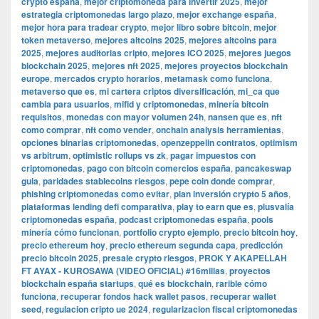
crypto españa
,
mejor criptomoneda para invertir 2025
,
mejor
estrategia criptomonedas largo plazo
,
mejor exchange españa
,
mejor hora para tradear crypto
,
mejor libro sobre bitcoin
,
mejor
token metaverso
,
mejores altcoins 2025
,
mejores altcoins para
2025
,
mejores auditorias cripto
,
mejores ICO 2025
,
mejores juegos
blockchain 2025
,
mejores nft 2025
,
mejores proyectos blockchain
europe
,
mercados crypto horarios
,
metamask como funciona
,
metaverso que es
,
mi cartera criptos diversificación
,
mi_ca que
cambia para usuarios
,
mifid y criptomonedas
,
minería bitcoin
requisitos
,
monedas con mayor volumen 24h
,
nansen que es
,
nft
como comprar
,
nft como vender
,
onchain analysis herramientas
,
opciones binarias criptomonedas
,
openzeppelin contratos
,
optimism
vs arbitrum
,
optimistic rollups vs zk
,
pagar impuestos con
criptomonedas
,
pago con bitcoin comercios españa
,
pancakeswap
guia
,
paridades stablecoins riesgos
,
pepe coin donde comprar
,
phishing criptomonedas como evitar
,
plan inversión crypto 5 años
,
plataformas lending defi comparativa
,
play to earn que es
,
plusvalía
criptomonedas españa
,
podcast criptomonedas españa
,
pools
minería cómo funcionan
,
portfolio crypto ejemplo
,
precio bitcoin hoy
,
precio ethereum hoy
,
precio ethereum segunda capa
,
predicción
precio bitcoin 2025
,
presale crypto riesgos
,
PROK Y AKAPELLAH
FT AYAX - KUROSAWA (VIDEO OFICIAL) #16millas
,
proyectos
blockchain españa startups
,
qué es blockchain
,
rarible cómo
funciona
,
recuperar fondos hack wallet pasos
,
recuperar wallet
seed
,
regulacion cripto ue 2024
,
regularizacion fiscal criptomonedas