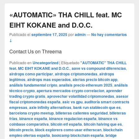
«AUTOMATIC» THA CHILL feat. MC
EIHT KOKANE and D.O.C.
Publicado el
septiembre 17, 2025
por
admin
—
No hay comentarios
↓
Contact Us on Threema
Publicado en
Uncategorized
|
Etiquetado
"AUTOMATIC" THA CHILL
feat. MC EIHT KOKANE and D.O.C.
,
aave vs compound diferencias
,
airdrops como participar
,
airdrops criptomonedas
,
airdrops
legitimos
,
airdrops mas esperados
,
alertas precio bitcoin app
,
análisis fundamental cripto
,
analisis precio ethereum 2025
,
análisis
técnico crypto
,
apertura mercados crypto correlacion
,
aprender
trading crypto gratis
,
aprovechar volatilidad criptomonedas
,
asesor
fiscal criptomonedas españa
,
asic vs gpu
,
auditoría smart contracts
empresas
,
axie infinity alternativas
,
bank run stablecoin que es
,
barcelona crypto meetup
,
billeteras calientes seguridad
,
billeteras
frías
,
binance españa
,
binance regulacion españa
,
binance vs
coinbase comparativa
,
bitcoin etf españa
,
bitcoin halving que es
,
bitcoin precio
,
block explorers como usar etherscan
,
blockchain
empleo ofertas españa
,
bootcamp blockchain españa
,
bridge