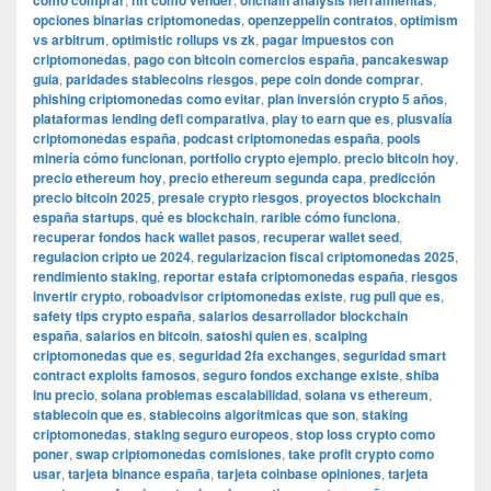
como comprar
nft como vender
onchain analysis herramientas
opciones binarias criptomonedas
,
openzeppelin contratos
,
optimism
vs arbitrum
,
optimistic rollups vs zk
,
pagar impuestos con
criptomonedas
,
pago con bitcoin comercios españa
,
pancakeswap
guia
,
paridades stablecoins riesgos
,
pepe coin donde comprar
,
phishing criptomonedas como evitar
,
plan inversión crypto 5 años
,
plataformas lending defi comparativa
,
play to earn que es
,
plusvalía
criptomonedas españa
,
podcast criptomonedas españa
,
pools
minería cómo funcionan
,
portfolio crypto ejemplo
,
precio bitcoin hoy
,
precio ethereum hoy
,
precio ethereum segunda capa
,
predicción
precio bitcoin 2025
,
presale crypto riesgos
,
proyectos blockchain
españa startups
,
qué es blockchain
,
rarible cómo funciona
,
recuperar fondos hack wallet pasos
,
recuperar wallet seed
,
regulacion cripto ue 2024
,
regularizacion fiscal criptomonedas 2025
,
rendimiento staking
,
reportar estafa criptomonedas españa
,
riesgos
invertir crypto
,
roboadvisor criptomonedas existe
,
rug pull que es
,
safety tips crypto españa
,
salarios desarrollador blockchain
españa
,
salarios en bitcoin
,
satoshi quien es
,
scalping
criptomonedas que es
,
seguridad 2fa exchanges
,
seguridad smart
contract exploits famosos
,
seguro fondos exchange existe
,
shiba
inu precio
,
solana problemas escalabilidad
,
solana vs ethereum
,
stablecoin que es
,
stablecoins algoritmicas que son
,
staking
criptomonedas
,
staking seguro europeos
,
stop loss crypto como
poner
,
swap criptomonedas comisiones
,
take profit crypto como
usar
,
tarjeta binance españa
,
tarjeta coinbase opiniones
,
tarjeta