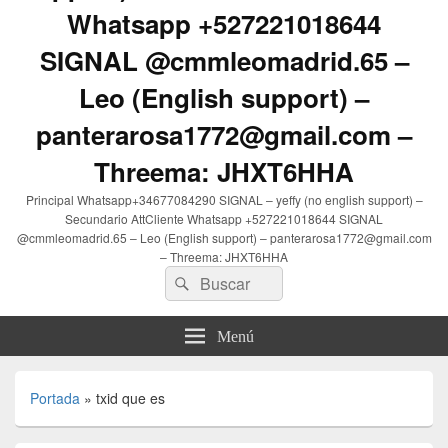
Whatsapp +527221018644
SIGNAL @cmmleomadrid.65 –
Leo (English support) –
panterarosa1772@gmail.com –
Threema: JHXT6HHA
Principal Whatsapp+34677084290 SIGNAL – yeffy (no english support) –
Secundario AttCliente Whatsapp +527221018644 SIGNAL
@cmmleomadrid.65 – Leo (English support) – panterarosa1772@gmail.com
– Threema: JHXT6HHA
Buscar
Buscar
por:
Menú
Portada
»
txid que es