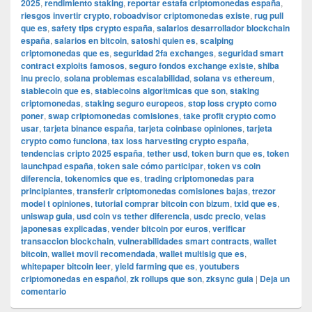
2025
,
rendimiento staking
,
reportar estafa criptomonedas españa
,
riesgos invertir crypto
,
roboadvisor criptomonedas existe
,
rug pull
que es
,
safety tips crypto españa
,
salarios desarrollador blockchain
españa
,
salarios en bitcoin
,
satoshi quien es
,
scalping
criptomonedas que es
,
seguridad 2fa exchanges
,
seguridad smart
contract exploits famosos
,
seguro fondos exchange existe
,
shiba
inu precio
,
solana problemas escalabilidad
,
solana vs ethereum
,
stablecoin que es
,
stablecoins algoritmicas que son
,
staking
criptomonedas
,
staking seguro europeos
,
stop loss crypto como
poner
,
swap criptomonedas comisiones
,
take profit crypto como
usar
,
tarjeta binance españa
,
tarjeta coinbase opiniones
,
tarjeta
crypto como funciona
,
tax loss harvesting crypto españa
,
tendencias cripto 2025 españa
,
tether usd
,
token burn que es
,
token
launchpad españa
,
token sale cómo participar
,
token vs coin
diferencia
,
tokenomics que es
,
trading criptomonedas para
principiantes
,
transferir criptomonedas comisiones bajas
,
trezor
model t opiniones
,
tutorial comprar bitcoin con bizum
,
txid que es
,
uniswap guia
,
usd coin vs tether diferencia
,
usdc precio
,
velas
japonesas explicadas
,
vender bitcoin por euros
,
verificar
transaccion blockchain
,
vulnerabilidades smart contracts
,
wallet
bitcoin
,
wallet movil recomendada
,
wallet multisig que es
,
whitepaper bitcoin leer
,
yield farming que es
,
youtubers
criptomonedas en español
,
zk rollups que son
,
zksync guia
|
Deja un
comentario