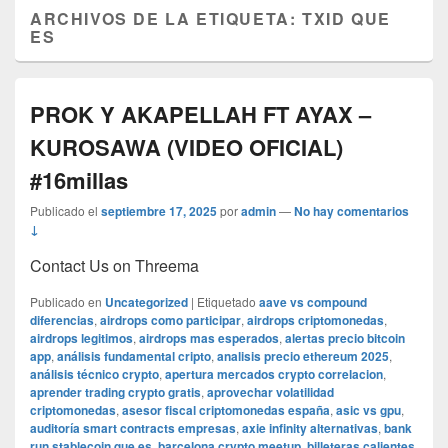
ARCHIVOS DE LA ETIQUETA:
TXID QUE
ES
PROK Y AKAPELLAH FT AYAX –
KUROSAWA (VIDEO OFICIAL)
#16millas
Publicado el
septiembre 17, 2025
por
admin
—
No hay comentarios
↓
Contact Us on Threema
Publicado en
Uncategorized
|
Etiquetado
aave vs compound
diferencias
,
airdrops como participar
,
airdrops criptomonedas
,
airdrops legitimos
,
airdrops mas esperados
,
alertas precio bitcoin
app
,
análisis fundamental cripto
,
analisis precio ethereum 2025
,
análisis técnico crypto
,
apertura mercados crypto correlacion
,
aprender trading crypto gratis
,
aprovechar volatilidad
criptomonedas
,
asesor fiscal criptomonedas españa
,
asic vs gpu
,
auditoría smart contracts empresas
,
axie infinity alternativas
,
bank
run stablecoin que es
,
barcelona crypto meetup
,
billeteras calientes