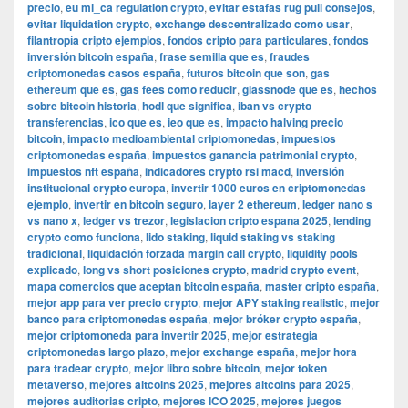
precio
,
eu mi_ca regulation crypto
,
evitar estafas rug pull consejos
,
evitar liquidation crypto
,
exchange descentralizado como usar
,
filantropía cripto ejemplos
,
fondos cripto para particulares
,
fondos
inversión bitcoin españa
,
frase semilla que es
,
fraudes
criptomonedas casos españa
,
futuros bitcoin que son
,
gas
ethereum que es
,
gas fees como reducir
,
glassnode que es
,
hechos
sobre bitcoin historia
,
hodl que significa
,
iban vs crypto
transferencias
,
ico que es
,
ieo que es
,
impacto halving precio
bitcoin
,
impacto medioambiental criptomonedas
,
impuestos
criptomonedas españa
,
impuestos ganancia patrimonial crypto
,
impuestos nft españa
,
indicadores crypto rsi macd
,
inversión
institucional crypto europa
,
invertir 1000 euros en criptomonedas
ejemplo
,
invertir en bitcoin seguro
,
layer 2 ethereum
,
ledger nano s
vs nano x
,
ledger vs trezor
,
legislacion cripto espana 2025
,
lending
crypto como funciona
,
lido staking
,
liquid staking vs staking
tradicional
,
liquidación forzada margin call crypto
,
liquidity pools
explicado
,
long vs short posiciones crypto
,
madrid crypto event
,
mapa comercios que aceptan bitcoin españa
,
master cripto españa
,
mejor app para ver precio crypto
,
mejor APY staking realistic
,
mejor
banco para criptomonedas españa
,
mejor bróker crypto españa
,
mejor criptomoneda para invertir 2025
,
mejor estrategia
criptomonedas largo plazo
,
mejor exchange españa
,
mejor hora
para tradear crypto
,
mejor libro sobre bitcoin
,
mejor token
metaverso
,
mejores altcoins 2025
,
mejores altcoins para 2025
,
mejores auditorias cripto
,
mejores ICO 2025
,
mejores juegos