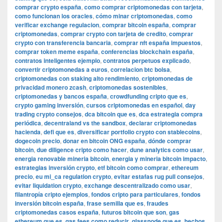
comprar crypto españa
,
como comprar criptomonedas con tarjeta
,
como funcionan los oracles
,
cómo minar criptomonedas
,
como
verificar exchange regulacion
,
comprar bitcoin españa
,
comprar
criptomonedas
,
comprar crypto con tarjeta de credito
,
comprar
crypto con transferencia bancaria
,
comprar nft españa impuestos
,
comprar token meme españa
,
conferencias blockchain españa
,
contratos inteligentes ejemplo
,
contratos perpetuos explicado
,
convertir criptomonedas a euros
,
correlacion btc bolsa
,
criptomonedas con staking alto rendimiento
,
criptomonedas de
privacidad monero zcash
,
criptomonedas sostenibles
,
criptomonedas y bancos españa
,
crowdfunding cripto que es
,
crypto gaming inversión
,
cursos criptomonedas en español
,
day
trading crypto consejos
,
dca bitcoin que es
,
dca estrategia compra
periódica
,
decentraland vs the sandbox
,
declarar criptomonedas
hacienda
,
defi que es
,
diversificar portfolio crypto con stablecoins
,
dogecoin precio
,
donar en bitcoin ONG españa
,
dónde comprar
bitcoin
,
due diligence cripto como hacer
,
dune analytics como usar
,
energia renovable mineria bitcoin
,
energia y mineria bitcoin impacto
,
estrategias inversión crypto
,
etf bitcoin como comprar
,
ethereum
precio
,
eu mi_ca regulation crypto
,
evitar estafas rug pull consejos
,
evitar liquidation crypto
,
exchange descentralizado como usar
,
filantropía cripto ejemplos
,
fondos cripto para particulares
,
fondos
inversión bitcoin españa
,
frase semilla que es
,
fraudes
criptomonedas casos españa
,
futuros bitcoin que son
,
gas
ethereum que es
,
gas fees como reducir
,
glassnode que es
,
hechos