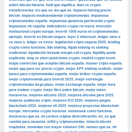
sobre bitcoin historia
,
hodl que significa
,
iban vs crypto
transferencias
,
ico que es
,
ieo que es
,
impacto halving precio
bitcoin
,
impacto medioambiental criptomonedas
,
impuestos
criptomonedas españa
,
impuestos ganancia patrimonial crypto
,
impuestos nft españa
,
indicadores crypto rsi macd
,
inversión
institucional crypto europa
,
invertir 1000 euros en criptomonedas
ejemplo
,
invertir en bitcoin seguro
,
layer 2 ethereum
,
ledger nano s
vs nano x
,
ledger vs trezor
,
legislacion cripto espana 2025
,
lending
crypto como funciona
,
lido staking
,
liquid staking vs staking
tradicional
,
liquidación forzada margin call crypto
,
liquidity pools
explicado
,
long vs short posiciones crypto
,
madrid crypto event
,
mapa comercios que aceptan bitcoin españa
,
master cripto españa
,
mejor app para ver precio crypto
,
mejor APY staking realistic
,
mejor
banco para criptomonedas españa
,
mejor bróker crypto españa
,
mejor criptomoneda para invertir 2025
,
mejor estrategia
criptomonedas largo plazo
,
mejor exchange españa
,
mejor hora
para tradear crypto
,
mejor libro sobre bitcoin
,
mejor token
metaverso
,
mejores altcoins 2025
,
mejores altcoins para 2025
,
mejores auditorias cripto
,
mejores ICO 2025
,
mejores juegos
blockchain 2025
,
mejores nft 2025
,
mejores proyectos blockchain
europe
,
mercados crypto horarios
,
metamask como funciona
,
metaverso que es
,
mi cartera criptos diversificación
,
mi_ca que
cambia para usuarios
,
mifid y criptomonedas
,
minería bitcoin
requisitos
,
monedas con mayor volumen 24h
,
nansen que es
,
nft
,
,
,