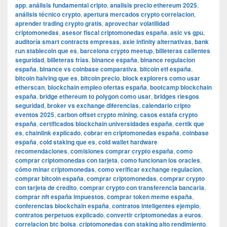
app
,
análisis fundamental cripto
,
analisis precio ethereum 2025
,
análisis técnico crypto
,
apertura mercados crypto correlacion
,
aprender trading crypto gratis
,
aprovechar volatilidad
criptomonedas
,
asesor fiscal criptomonedas españa
,
asic vs gpu
,
auditoría smart contracts empresas
,
axie infinity alternativas
,
bank
run stablecoin que es
,
barcelona crypto meetup
,
billeteras calientes
seguridad
,
billeteras frías
,
binance españa
,
binance regulacion
españa
,
binance vs coinbase comparativa
,
bitcoin etf españa
,
bitcoin halving que es
,
bitcoin precio
,
block explorers como usar
etherscan
,
blockchain empleo ofertas españa
,
bootcamp blockchain
españa
,
bridge ethereum to polygon como usar
,
bridges riesgos
seguridad
,
broker vs exchange diferencias
,
calendario cripto
eventos 2025
,
carbon offset crypto mining
,
casos estafa crypto
españa
,
certificados blockchain universidades españa
,
certik que
es
,
chainlink explicado
,
cobrar en criptomonedas españa
,
coinbase
españa
,
cold staking que es
,
cold wallet hardware
recomendaciones
,
comisiones comprar crypto españa
,
como
comprar criptomonedas con tarjeta
,
como funcionan los oracles
,
cómo minar criptomonedas
,
como verificar exchange regulacion
,
comprar bitcoin españa
,
comprar criptomonedas
,
comprar crypto
con tarjeta de credito
,
comprar crypto con transferencia bancaria
,
comprar nft españa impuestos
,
comprar token meme españa
,
conferencias blockchain españa
,
contratos inteligentes ejemplo
,
contratos perpetuos explicado
,
convertir criptomonedas a euros
,
correlacion btc bolsa
,
criptomonedas con staking alto rendimiento
,