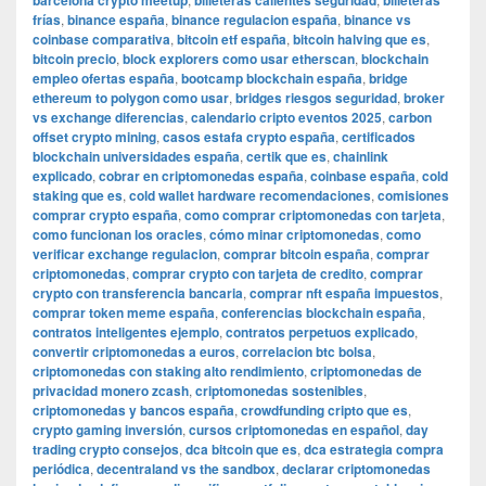
barcelona crypto meetup
billeteras calientes seguridad
billeteras
frías
,
binance españa
,
binance regulacion españa
,
binance vs
coinbase comparativa
,
bitcoin etf españa
,
bitcoin halving que es
,
bitcoin precio
,
block explorers como usar etherscan
,
blockchain
empleo ofertas españa
,
bootcamp blockchain españa
,
bridge
ethereum to polygon como usar
,
bridges riesgos seguridad
,
broker
vs exchange diferencias
,
calendario cripto eventos 2025
,
carbon
offset crypto mining
,
casos estafa crypto españa
,
certificados
blockchain universidades españa
,
certik que es
,
chainlink
explicado
,
cobrar en criptomonedas españa
,
coinbase españa
,
cold
staking que es
,
cold wallet hardware recomendaciones
,
comisiones
comprar crypto españa
,
como comprar criptomonedas con tarjeta
,
como funcionan los oracles
,
cómo minar criptomonedas
,
como
verificar exchange regulacion
,
comprar bitcoin españa
,
comprar
criptomonedas
,
comprar crypto con tarjeta de credito
,
comprar
crypto con transferencia bancaria
,
comprar nft españa impuestos
,
comprar token meme españa
,
conferencias blockchain españa
,
contratos inteligentes ejemplo
,
contratos perpetuos explicado
,
convertir criptomonedas a euros
,
correlacion btc bolsa
,
criptomonedas con staking alto rendimiento
,
criptomonedas de
privacidad monero zcash
,
criptomonedas sostenibles
,
criptomonedas y bancos españa
,
crowdfunding cripto que es
,
crypto gaming inversión
,
cursos criptomonedas en español
,
day
trading crypto consejos
,
dca bitcoin que es
,
dca estrategia compra
periódica
,
decentraland vs the sandbox
,
declarar criptomonedas