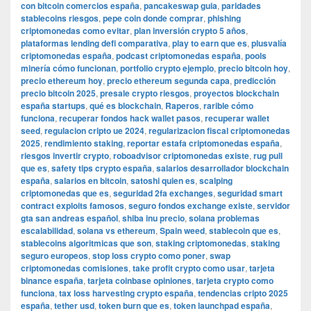
con bitcoin comercios españa
,
pancakeswap guia
,
paridades
stablecoins riesgos
,
pepe coin donde comprar
,
phishing
criptomonedas como evitar
,
plan inversión crypto 5 años
,
plataformas lending defi comparativa
,
play to earn que es
,
plusvalía
criptomonedas españa
,
podcast criptomonedas españa
,
pools
minería cómo funcionan
,
portfolio crypto ejemplo
,
precio bitcoin hoy
,
precio ethereum hoy
,
precio ethereum segunda capa
,
predicción
precio bitcoin 2025
,
presale crypto riesgos
,
proyectos blockchain
españa startups
,
qué es blockchain
,
Raperos
,
rarible cómo
funciona
,
recuperar fondos hack wallet pasos
,
recuperar wallet
seed
,
regulacion cripto ue 2024
,
regularizacion fiscal criptomonedas
2025
,
rendimiento staking
,
reportar estafa criptomonedas españa
,
riesgos invertir crypto
,
roboadvisor criptomonedas existe
,
rug pull
que es
,
safety tips crypto españa
,
salarios desarrollador blockchain
españa
,
salarios en bitcoin
,
satoshi quien es
,
scalping
criptomonedas que es
,
seguridad 2fa exchanges
,
seguridad smart
contract exploits famosos
,
seguro fondos exchange existe
,
servidor
gta san andreas español
,
shiba inu precio
,
solana problemas
escalabilidad
,
solana vs ethereum
,
Spain weed
,
stablecoin que es
,
stablecoins algoritmicas que son
,
staking criptomonedas
,
staking
seguro europeos
,
stop loss crypto como poner
,
swap
criptomonedas comisiones
,
take profit crypto como usar
,
tarjeta
binance españa
,
tarjeta coinbase opiniones
,
tarjeta crypto como
funciona
,
tax loss harvesting crypto españa
,
tendencias cripto 2025
españa
,
tether usd
,
token burn que es
,
token launchpad españa
,