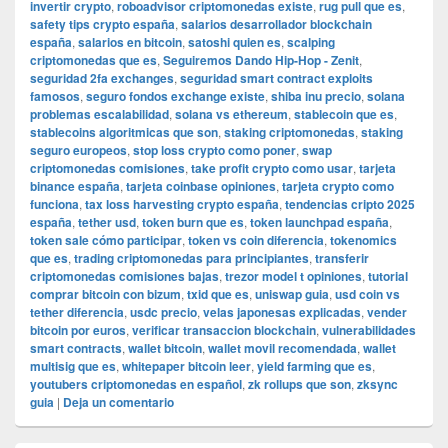
invertir crypto
,
roboadvisor criptomonedas existe
,
rug pull que es
,
safety tips crypto españa
,
salarios desarrollador blockchain
españa
,
salarios en bitcoin
,
satoshi quien es
,
scalping
criptomonedas que es
,
Seguiremos Dando Hip-Hop - Zenit
,
seguridad 2fa exchanges
,
seguridad smart contract exploits
famosos
,
seguro fondos exchange existe
,
shiba inu precio
,
solana
problemas escalabilidad
,
solana vs ethereum
,
stablecoin que es
,
stablecoins algoritmicas que son
,
staking criptomonedas
,
staking
seguro europeos
,
stop loss crypto como poner
,
swap
criptomonedas comisiones
,
take profit crypto como usar
,
tarjeta
binance españa
,
tarjeta coinbase opiniones
,
tarjeta crypto como
funciona
,
tax loss harvesting crypto españa
,
tendencias cripto 2025
españa
,
tether usd
,
token burn que es
,
token launchpad españa
,
token sale cómo participar
,
token vs coin diferencia
,
tokenomics
que es
,
trading criptomonedas para principiantes
,
transferir
criptomonedas comisiones bajas
,
trezor model t opiniones
,
tutorial
comprar bitcoin con bizum
,
txid que es
,
uniswap guia
,
usd coin vs
tether diferencia
,
usdc precio
,
velas japonesas explicadas
,
vender
bitcoin por euros
,
verificar transaccion blockchain
,
vulnerabilidades
smart contracts
,
wallet bitcoin
,
wallet movil recomendada
,
wallet
multisig que es
,
whitepaper bitcoin leer
,
yield farming que es
,
youtubers criptomonedas en español
,
zk rollups que son
,
zksync
guia
|
Deja un comentario