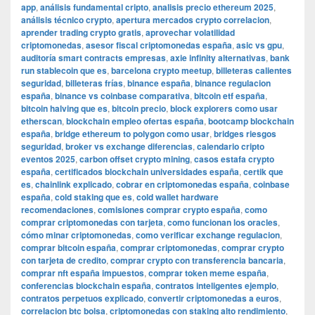
app
,
análisis fundamental cripto
,
analisis precio ethereum 2025
,
análisis técnico crypto
,
apertura mercados crypto correlacion
,
aprender trading crypto gratis
,
aprovechar volatilidad
criptomonedas
,
asesor fiscal criptomonedas españa
,
asic vs gpu
,
auditoría smart contracts empresas
,
axie infinity alternativas
,
bank
run stablecoin que es
,
barcelona crypto meetup
,
billeteras calientes
seguridad
,
billeteras frías
,
binance españa
,
binance regulacion
españa
,
binance vs coinbase comparativa
,
bitcoin etf españa
,
bitcoin halving que es
,
bitcoin precio
,
block explorers como usar
etherscan
,
blockchain empleo ofertas españa
,
bootcamp blockchain
españa
,
bridge ethereum to polygon como usar
,
bridges riesgos
seguridad
,
broker vs exchange diferencias
,
calendario cripto
eventos 2025
,
carbon offset crypto mining
,
casos estafa crypto
españa
,
certificados blockchain universidades españa
,
certik que
es
,
chainlink explicado
,
cobrar en criptomonedas españa
,
coinbase
españa
,
cold staking que es
,
cold wallet hardware
recomendaciones
,
comisiones comprar crypto españa
,
como
comprar criptomonedas con tarjeta
,
como funcionan los oracles
,
cómo minar criptomonedas
,
como verificar exchange regulacion
,
comprar bitcoin españa
,
comprar criptomonedas
,
comprar crypto
con tarjeta de credito
,
comprar crypto con transferencia bancaria
,
comprar nft españa impuestos
,
comprar token meme españa
,
conferencias blockchain españa
,
contratos inteligentes ejemplo
,
contratos perpetuos explicado
,
convertir criptomonedas a euros
,
correlacion btc bolsa
,
criptomonedas con staking alto rendimiento
,