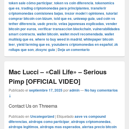
token sale cómo participar
,
token vs coin diferencia
,
tokenomics
que es
,
trading criptomonedas para principiantes
,
transferir
criptomonedas comisiones bajas
,
trezor model t opiniones
,
tutorial
comprar bitcoin con bizum
,
txid que es
,
uniswap guia
,
usd coin vs
tether diferencia
,
usdc precio
,
velas japonesas explicadas
,
vender
bitcoin por euros
,
verificar transaccion blockchain
,
vulnerabilidades
smart contracts
,
wallet bitcoin
,
wallet movil recomendada
,
wallet
multisig que es
,
where to buy weed in madrid
,
whitepaper bitcoin
leer
,
yield farming que es
,
youtubers criptomonedas en español
,
zk
rollups que son
,
zksync guia
|
Deja un comentario
Mac Lucci – «Cali Life» – Serious
Pimp [OFFICIAL VIDEO]
Publicado el
septiembre 17, 2025
por
admin
—
No hay comentarios
↓
Contact Us on Threema
Publicado en
Uncategorized
|
Etiquetado
aave vs compound
diferencias
,
airdrops como participar
,
airdrops criptomonedas
,
airdrops legitimos
,
airdrops mas esperados
,
alertas precio bitcoin