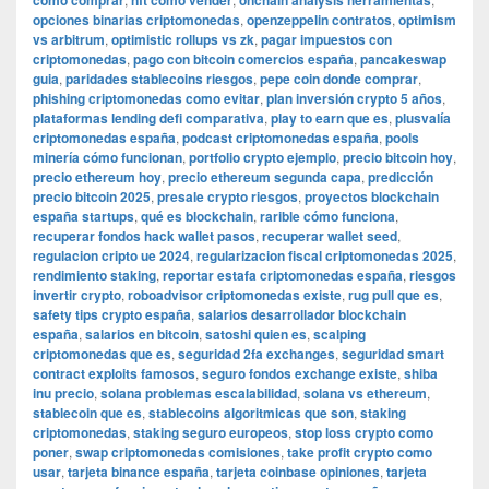
como comprar
nft como vender
onchain analysis herramientas
opciones binarias criptomonedas
,
openzeppelin contratos
,
optimism
vs arbitrum
,
optimistic rollups vs zk
,
pagar impuestos con
criptomonedas
,
pago con bitcoin comercios españa
,
pancakeswap
guia
,
paridades stablecoins riesgos
,
pepe coin donde comprar
,
phishing criptomonedas como evitar
,
plan inversión crypto 5 años
,
plataformas lending defi comparativa
,
play to earn que es
,
plusvalía
criptomonedas españa
,
podcast criptomonedas españa
,
pools
minería cómo funcionan
,
portfolio crypto ejemplo
,
precio bitcoin hoy
,
precio ethereum hoy
,
precio ethereum segunda capa
,
predicción
precio bitcoin 2025
,
presale crypto riesgos
,
proyectos blockchain
españa startups
,
qué es blockchain
,
rarible cómo funciona
,
recuperar fondos hack wallet pasos
,
recuperar wallet seed
,
regulacion cripto ue 2024
,
regularizacion fiscal criptomonedas 2025
,
rendimiento staking
,
reportar estafa criptomonedas españa
,
riesgos
invertir crypto
,
roboadvisor criptomonedas existe
,
rug pull que es
,
safety tips crypto españa
,
salarios desarrollador blockchain
españa
,
salarios en bitcoin
,
satoshi quien es
,
scalping
criptomonedas que es
,
seguridad 2fa exchanges
,
seguridad smart
contract exploits famosos
,
seguro fondos exchange existe
,
shiba
inu precio
,
solana problemas escalabilidad
,
solana vs ethereum
,
stablecoin que es
,
stablecoins algoritmicas que son
,
staking
criptomonedas
,
staking seguro europeos
,
stop loss crypto como
poner
,
swap criptomonedas comisiones
,
take profit crypto como
usar
,
tarjeta binance españa
,
tarjeta coinbase opiniones
,
tarjeta