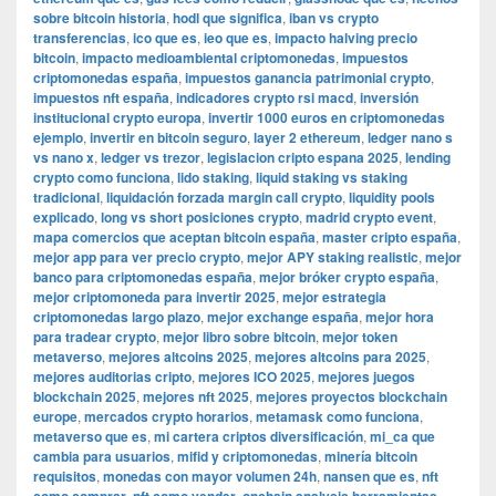
sobre bitcoin historia
,
hodl que significa
,
iban vs crypto
transferencias
,
ico que es
,
ieo que es
,
impacto halving precio
bitcoin
,
impacto medioambiental criptomonedas
,
impuestos
criptomonedas españa
,
impuestos ganancia patrimonial crypto
,
impuestos nft españa
,
indicadores crypto rsi macd
,
inversión
institucional crypto europa
,
invertir 1000 euros en criptomonedas
ejemplo
,
invertir en bitcoin seguro
,
layer 2 ethereum
,
ledger nano s
vs nano x
,
ledger vs trezor
,
legislacion cripto espana 2025
,
lending
crypto como funciona
,
lido staking
,
liquid staking vs staking
tradicional
,
liquidación forzada margin call crypto
,
liquidity pools
explicado
,
long vs short posiciones crypto
,
madrid crypto event
,
mapa comercios que aceptan bitcoin españa
,
master cripto españa
,
mejor app para ver precio crypto
,
mejor APY staking realistic
,
mejor
banco para criptomonedas españa
,
mejor bróker crypto españa
,
mejor criptomoneda para invertir 2025
,
mejor estrategia
criptomonedas largo plazo
,
mejor exchange españa
,
mejor hora
para tradear crypto
,
mejor libro sobre bitcoin
,
mejor token
metaverso
,
mejores altcoins 2025
,
mejores altcoins para 2025
,
mejores auditorias cripto
,
mejores ICO 2025
,
mejores juegos
blockchain 2025
,
mejores nft 2025
,
mejores proyectos blockchain
europe
,
mercados crypto horarios
,
metamask como funciona
,
metaverso que es
,
mi cartera criptos diversificación
,
mi_ca que
cambia para usuarios
,
mifid y criptomonedas
,
minería bitcoin
requisitos
,
monedas con mayor volumen 24h
,
nansen que es
,
nft
,
,
,