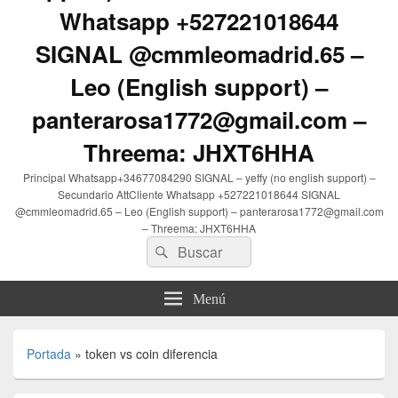
Whatsapp +527221018644
SIGNAL @cmmleomadrid.65 –
Leo (English support) –
panterarosa1772@gmail.com –
Threema: JHXT6HHA
Principal Whatsapp+34677084290 SIGNAL – yeffy (no english support) –
Secundario AttCliente Whatsapp +527221018644 SIGNAL
@cmmleomadrid.65 – Leo (English support) – panterarosa1772@gmail.com
– Threema: JHXT6HHA
Buscar
Buscar
por:
Menú
Portada
»
token vs coin diferencia