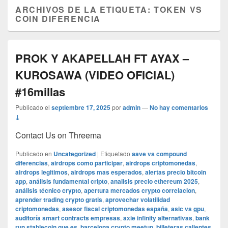
ARCHIVOS DE LA ETIQUETA:
TOKEN VS
COIN DIFERENCIA
PROK Y AKAPELLAH FT AYAX –
KUROSAWA (VIDEO OFICIAL)
#16millas
Publicado el
septiembre 17, 2025
por
admin
—
No hay comentarios
↓
Contact Us on Threema
Publicado en
Uncategorized
|
Etiquetado
aave vs compound
diferencias
,
airdrops como participar
,
airdrops criptomonedas
,
airdrops legitimos
,
airdrops mas esperados
,
alertas precio bitcoin
app
,
análisis fundamental cripto
,
analisis precio ethereum 2025
,
análisis técnico crypto
,
apertura mercados crypto correlacion
,
aprender trading crypto gratis
,
aprovechar volatilidad
criptomonedas
,
asesor fiscal criptomonedas españa
,
asic vs gpu
,
auditoría smart contracts empresas
,
axie infinity alternativas
,
bank
run stablecoin que es
,
barcelona crypto meetup
,
billeteras calientes