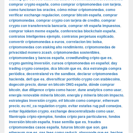
comprar crypto españa
,
como comprar criptomonedas con tarjeta
,
como funcionan los oracles
,
cómo minar criptomonedas
,
como
verificar exchange regulacion
,
comprar bitcoin españa
,
comprar
criptomonedas
,
comprar crypto con tarjeta de credito
,
comprar
crypto con transferencia bancaria
,
comprar nft españa impuestos
,
comprar token meme españa
,
conferencias blockchain españa
,
contratos inteligentes ejemplo
,
contratos perpetuos explicado
,
convertir criptomonedas a euros
,
correlacion btc bolsa
,
criptomonedas con staking alto rendimiento
,
criptomonedas de
privacidad monero zcash
,
criptomonedas sostenibles
,
criptomonedas y bancos españa
,
crowdfunding cripto que es
,
crypto gaming inversión
,
cursos criptomonedas en español
,
day
trading crypto consejos
,
dca bitcoin que es
,
dca estrategia compra
periódica
,
decentraland vs the sandbox
,
declarar criptomonedas
hacienda
,
defi que es
,
diversificar portfolio crypto con stablecoins
,
dogecoin precio
,
donar en bitcoin ONG españa
,
dónde comprar
bitcoin
,
due diligence cripto como hacer
,
dune analytics como usar
,
energia renovable mineria bitcoin
,
energia y mineria bitcoin impacto
,
estrategias inversión crypto
,
etf bitcoin como comprar
,
ethereum
precio
,
eu mi_ca regulation crypto
,
evitar estafas rug pull consejos
,
evitar liquidation crypto
,
exchange descentralizado como usar
,
filantropía cripto ejemplos
,
fondos cripto para particulares
,
fondos
inversión bitcoin españa
,
frase semilla que es
,
fraudes
criptomonedas casos españa
,
futuros bitcoin que son
,
gas
ethereum que es
,
gas fees como reducir
,
glassnode que es
,
hechos