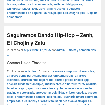
transaccion blockchain
vulnerabilidades smart contracts
wallet
bitcoin
,
wallet movil recomendada
,
wallet multisig que es
,
whitepaper bitcoin leer
,
yield farming que es
,
youtubers
criptomonedas en español
,
zk rollups que son
,
zksync guia
|
Deja un
comentario
Seguiremos Dando Hip-Hop – Zenit,
El Chojin y Zatu
Publicado el
septiembre 17, 2025
por
admin
—
No hay comentarios
↓
Contact Us on Threema
Publicado en
articulos
|
Etiquetado
aave vs compound diferencias
,
airdrops como participar
,
airdrops criptomonedas
,
airdrops
legitimos
,
airdrops mas esperados
,
alertas precio bitcoin app
,
análisis fundamental cripto
,
analisis precio ethereum 2025
,
análisis
técnico crypto
,
apertura mercados crypto correlacion
,
aprender
trading crypto gratis
,
aprovechar volatilidad criptomonedas
,
asesor
fiscal criptomonedas españa
,
asic vs gpu
,
auditoría smart contracts
empresas
,
axie infinity alternativas
,
bank run stablecoin que es
,
,
,