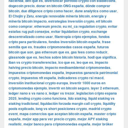
hacienda
,
defi que es
,
diversificar portfolio crypto con stablecoins
,
dogecoin precio
,
donar en bitcoin ONG españa
,
dónde comprar
bitcoin
,
due diligence cripto como hacer
,
dune analytics como usar
,
El Chojin y Zatu
,
energia renovable mineria bitcoin
,
energia y
mineria bitcoin impacto
,
estrategias inversión crypto
,
etf bitcoin
como comprar
,
ethereum precio
,
eu mi_ca regulation crypto
,
evitar
estafas rug pull consejos
,
evitar liquidation crypto
,
exchange
descentralizado como usar
,
filantropía cripto ejemplos
,
fondos
cripto para particulares
,
fondos inversión bitcoin españa
,
frase
semilla que es
,
fraudes criptomonedas casos españa
,
futuros
bitcoin que son
,
gas ethereum que es
,
gas fees como reducir
,
glassnode que es
,
hechos sobre bitcoin historia
,
hodl que significa
,
iban vs crypto transferencias
,
ico que es
,
ieo que es
,
impacto
halving precio bitcoin
,
impacto medioambiental criptomonedas
,
impuestos criptomonedas españa
,
impuestos ganancia patrimonial
crypto
,
impuestos nft españa
,
indicadores crypto rsi macd
,
inversión institucional crypto europa
,
invertir 1000 euros en
criptomonedas ejemplo
,
invertir en bitcoin seguro
,
layer 2 ethereum
,
ledger nano s vs nano x
,
ledger vs trezor
,
legislacion cripto espana
2025
,
lending crypto como funciona
,
lido staking
,
liquid staking vs
staking tradicional
,
liquidación forzada margin call crypto
,
liquidity
pools explicado
,
long vs short posiciones crypto
,
madrid crypto
event
,
mapa comercios que aceptan bitcoin españa
,
master cripto
españa
,
mejor app para ver precio crypto
,
mejor APY staking
realistic
,
mejor banco para criptomonedas españa
,
mejor bróker