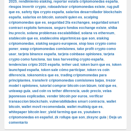
2025
,
rendimiento staking
,
reportar estafa criptomonedas españa
,
riesgos invertir crypto
,
roboadvisor criptomonedas existe
,
rug pull
que es
,
safety tips crypto españa
,
salarios desarrollador blockchain
españa
,
salarios en bitcoin
,
satoshi quien es
,
scalping
criptomonedas que es
,
seguridad 2fa exchanges
,
seguridad smart
contract exploits famosos
,
seguro fondos exchange existe
,
shiba
inu precio
,
solana problemas escalabilidad
,
solana vs ethereum
,
stablecoin que es
,
stablecoins algoritmicas que son
,
staking
criptomonedas
,
staking seguro europeos
,
stop loss crypto como
poner
,
swap criptomonedas comisiones
,
take profit crypto como
usar
,
tarjeta binance españa
,
tarjeta coinbase opiniones
,
tarjeta
crypto como funciona
,
tax loss harvesting crypto españa
,
tendencias cripto 2025 españa
,
tether usd
,
token burn que es
,
token
launchpad españa
,
token sale cómo participar
,
token vs coin
diferencia
,
tokenomics que es
,
trading criptomonedas para
principiantes
,
transferir criptomonedas comisiones bajas
,
trezor
model t opiniones
,
tutorial comprar bitcoin con bizum
,
txid que es
,
uniswap guia
,
usd coin vs tether diferencia
,
usdc precio
,
velas
japonesas explicadas
,
vender bitcoin por euros
,
verificar
transaccion blockchain
,
vulnerabilidades smart contracts
,
wallet
bitcoin
,
wallet movil recomendada
,
wallet multisig que es
,
whitepaper bitcoin leer
,
yield farming que es
,
youtubers
criptomonedas en español
,
zk rollups que son
,
zksync guia
|
Deja un
comentario