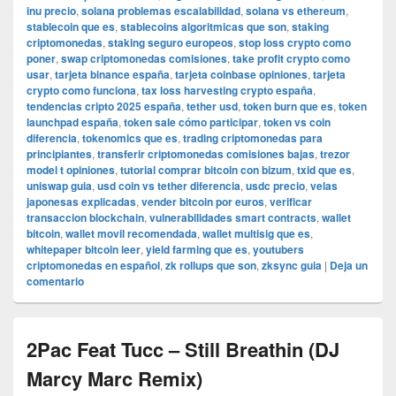
inu precio
,
solana problemas escalabilidad
,
solana vs ethereum
,
stablecoin que es
,
stablecoins algoritmicas que son
,
staking
criptomonedas
,
staking seguro europeos
,
stop loss crypto como
poner
,
swap criptomonedas comisiones
,
take profit crypto como
usar
,
tarjeta binance españa
,
tarjeta coinbase opiniones
,
tarjeta
crypto como funciona
,
tax loss harvesting crypto españa
,
tendencias cripto 2025 españa
,
tether usd
,
token burn que es
,
token
launchpad españa
,
token sale cómo participar
,
token vs coin
diferencia
,
tokenomics que es
,
trading criptomonedas para
principiantes
,
transferir criptomonedas comisiones bajas
,
trezor
model t opiniones
,
tutorial comprar bitcoin con bizum
,
txid que es
,
uniswap guia
,
usd coin vs tether diferencia
,
usdc precio
,
velas
japonesas explicadas
,
vender bitcoin por euros
,
verificar
transaccion blockchain
,
vulnerabilidades smart contracts
,
wallet
bitcoin
,
wallet movil recomendada
,
wallet multisig que es
,
whitepaper bitcoin leer
,
yield farming que es
,
youtubers
criptomonedas en español
,
zk rollups que son
,
zksync guia
|
Deja un
comentario
2Pac Feat Tucc – Still Breathin (DJ
Marcy Marc Remix)