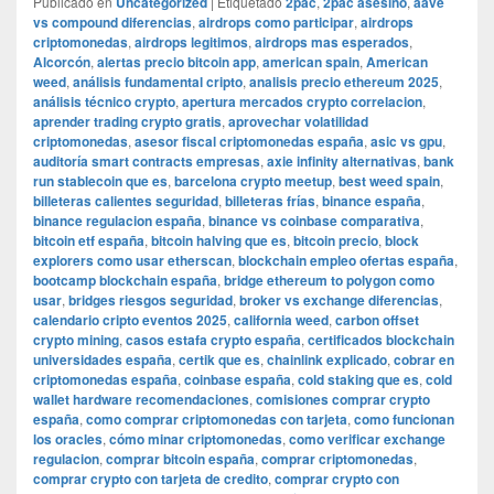
Publicado en
Uncategorized
|
Etiquetado
2pac
,
2pac asesino
,
aave
vs compound diferencias
,
airdrops como participar
,
airdrops
criptomonedas
,
airdrops legitimos
,
airdrops mas esperados
,
Alcorcón
,
alertas precio bitcoin app
,
american spain
,
American
weed
,
análisis fundamental cripto
,
analisis precio ethereum 2025
,
análisis técnico crypto
,
apertura mercados crypto correlacion
,
aprender trading crypto gratis
,
aprovechar volatilidad
criptomonedas
,
asesor fiscal criptomonedas españa
,
asic vs gpu
,
auditoría smart contracts empresas
,
axie infinity alternativas
,
bank
run stablecoin que es
,
barcelona crypto meetup
,
best weed spain
,
billeteras calientes seguridad
,
billeteras frías
,
binance españa
,
binance regulacion españa
,
binance vs coinbase comparativa
,
bitcoin etf españa
,
bitcoin halving que es
,
bitcoin precio
,
block
explorers como usar etherscan
,
blockchain empleo ofertas españa
,
bootcamp blockchain españa
,
bridge ethereum to polygon como
usar
,
bridges riesgos seguridad
,
broker vs exchange diferencias
,
calendario cripto eventos 2025
,
california weed
,
carbon offset
crypto mining
,
casos estafa crypto españa
,
certificados blockchain
universidades españa
,
certik que es
,
chainlink explicado
,
cobrar en
criptomonedas españa
,
coinbase españa
,
cold staking que es
,
cold
wallet hardware recomendaciones
,
comisiones comprar crypto
españa
,
como comprar criptomonedas con tarjeta
,
como funcionan
los oracles
,
cómo minar criptomonedas
,
como verificar exchange
regulacion
,
comprar bitcoin españa
,
comprar criptomonedas
,
comprar crypto con tarjeta de credito
,
comprar crypto con