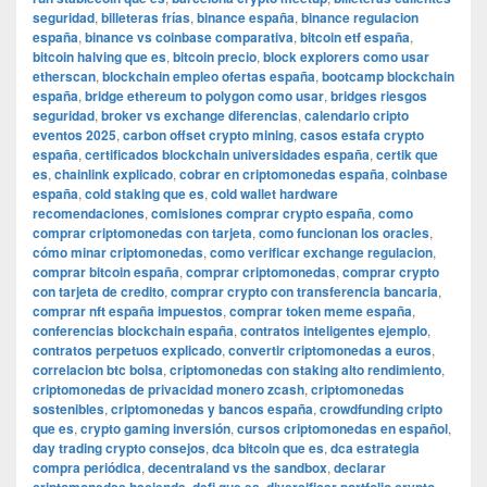
seguridad
,
billeteras frías
,
binance españa
,
binance regulacion
españa
,
binance vs coinbase comparativa
,
bitcoin etf españa
,
bitcoin halving que es
,
bitcoin precio
,
block explorers como usar
etherscan
,
blockchain empleo ofertas españa
,
bootcamp blockchain
españa
,
bridge ethereum to polygon como usar
,
bridges riesgos
seguridad
,
broker vs exchange diferencias
,
calendario cripto
eventos 2025
,
carbon offset crypto mining
,
casos estafa crypto
españa
,
certificados blockchain universidades españa
,
certik que
es
,
chainlink explicado
,
cobrar en criptomonedas españa
,
coinbase
españa
,
cold staking que es
,
cold wallet hardware
recomendaciones
,
comisiones comprar crypto españa
,
como
comprar criptomonedas con tarjeta
,
como funcionan los oracles
,
cómo minar criptomonedas
,
como verificar exchange regulacion
,
comprar bitcoin españa
,
comprar criptomonedas
,
comprar crypto
con tarjeta de credito
,
comprar crypto con transferencia bancaria
,
comprar nft españa impuestos
,
comprar token meme españa
,
conferencias blockchain españa
,
contratos inteligentes ejemplo
,
contratos perpetuos explicado
,
convertir criptomonedas a euros
,
correlacion btc bolsa
,
criptomonedas con staking alto rendimiento
,
criptomonedas de privacidad monero zcash
,
criptomonedas
sostenibles
,
criptomonedas y bancos españa
,
crowdfunding cripto
que es
,
crypto gaming inversión
,
cursos criptomonedas en español
,
day trading crypto consejos
,
dca bitcoin que es
,
dca estrategia
compra periódica
,
decentraland vs the sandbox
,
declarar
,
,