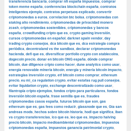
transferencia bancaria
,
comprar nft españa impuestos
,
comprar
token meme españa
,
conferencias blockchain españa
,
contratos
inteligentes ejemplo
,
contratos perpetuos explicado
,
convertir
criptomonedas a euros
,
correlacion btc bolsa
,
criptomonedas con
staking alto rendimiento
,
criptomonedas de privacidad monero
zcash
,
criptomonedas sostenibles
,
criptomonedas y bancos
españa
,
crowdfunding cripto que es
,
crypto gaming inversión
,
cursos criptomonedas en español
,
darknet spain vendor
,
day
trading crypto consejos
,
dca bitcoin que es
,
dca estrategia compra
periódica
,
decentraland vs the sandbox
,
declarar criptomonedas
hacienda
,
defi que es
,
diversificar portfolio crypto con stablecoins
,
dogecoin precio
,
donar en bitcoin ONG españa
,
dónde comprar
bitcoin
,
due diligence cripto como hacer
,
dune analytics como usar
,
energia renovable mineria bitcoin
,
energia y mineria bitcoin impacto
,
estrategias inversión crypto
,
etf bitcoin como comprar
,
ethereum
precio
,
eu mi_ca regulation crypto
,
evitar estafas rug pull consejos
,
evitar liquidation crypto
,
exchange descentralizado como usar
,
filantropía cripto ejemplos
,
fondos cripto para particulares
,
fondos
inversión bitcoin españa
,
frase semilla que es
,
fraudes
criptomonedas casos españa
,
futuros bitcoin que son
,
gas
ethereum que es
,
gas fees como reducir
,
glassnode que es
,
Gta san
andreas mods
,
hechos sobre bitcoin historia
,
hodl que significa
,
iban
vs crypto transferencias
,
ico que es
,
ieo que es
,
impacto halving
precio bitcoin
,
impacto medioambiental criptomonedas
,
impuestos
criptomonedas españa
,
impuestos ganancia patrimonial crypto
,