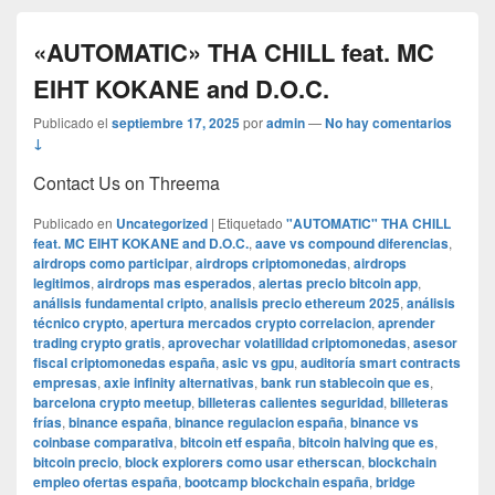
«AUTOMATIC» THA CHILL feat. MC
EIHT KOKANE and D.O.C.
Publicado el
septiembre 17, 2025
por
admin
—
No hay comentarios
↓
Contact Us on Threema
Publicado en
Uncategorized
|
Etiquetado
"AUTOMATIC" THA CHILL
feat. MC EIHT KOKANE and D.O.C.
,
aave vs compound diferencias
,
airdrops como participar
,
airdrops criptomonedas
,
airdrops
legitimos
,
airdrops mas esperados
,
alertas precio bitcoin app
,
análisis fundamental cripto
,
analisis precio ethereum 2025
,
análisis
técnico crypto
,
apertura mercados crypto correlacion
,
aprender
trading crypto gratis
,
aprovechar volatilidad criptomonedas
,
asesor
fiscal criptomonedas españa
,
asic vs gpu
,
auditoría smart contracts
empresas
,
axie infinity alternativas
,
bank run stablecoin que es
,
barcelona crypto meetup
,
billeteras calientes seguridad
,
billeteras
frías
,
binance españa
,
binance regulacion españa
,
binance vs
coinbase comparativa
,
bitcoin etf españa
,
bitcoin halving que es
,
bitcoin precio
,
block explorers como usar etherscan
,
blockchain
empleo ofertas españa
,
bootcamp blockchain españa
,
bridge