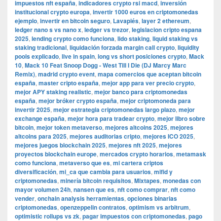
impuestos nft españa
,
indicadores crypto rsi macd
,
inversión
institucional crypto europa
,
invertir 1000 euros en criptomonedas
ejemplo
,
invertir en bitcoin seguro
,
Lavapiés
,
layer 2 ethereum
,
ledger nano s vs nano x
,
ledger vs trezor
,
legislacion cripto espana
2025
,
lending crypto como funciona
,
lido staking
,
liquid staking vs
staking tradicional
,
liquidación forzada margin call crypto
,
liquidity
pools explicado
,
live in spain
,
long vs short posiciones crypto
,
Mack
10
,
Mack 10 Feat Snoop Dogg - West Till I Die (DJ Marcy Marc
Remix)
,
madrid crypto event
,
mapa comercios que aceptan bitcoin
españa
,
master cripto españa
,
mejor app para ver precio crypto
,
mejor APY staking realistic
,
mejor banco para criptomonedas
españa
,
mejor bróker crypto españa
,
mejor criptomoneda para
invertir 2025
,
mejor estrategia criptomonedas largo plazo
,
mejor
exchange españa
,
mejor hora para tradear crypto
,
mejor libro sobre
bitcoin
,
mejor token metaverso
,
mejores altcoins 2025
,
mejores
altcoins para 2025
,
mejores auditorias cripto
,
mejores ICO 2025
,
mejores juegos blockchain 2025
,
mejores nft 2025
,
mejores
proyectos blockchain europe
,
mercados crypto horarios
,
metamask
como funciona
,
metaverso que es
,
mi cartera criptos
diversificación
,
mi_ca que cambia para usuarios
,
mifid y
criptomonedas
,
minería bitcoin requisitos
,
Mixtapes
,
monedas con
mayor volumen 24h
,
nansen que es
,
nft como comprar
,
nft como
vender
,
onchain analysis herramientas
,
opciones binarias
criptomonedas
,
openzeppelin contratos
,
optimism vs arbitrum
,
optimistic rollups vs zk
,
pagar impuestos con criptomonedas
,
pago