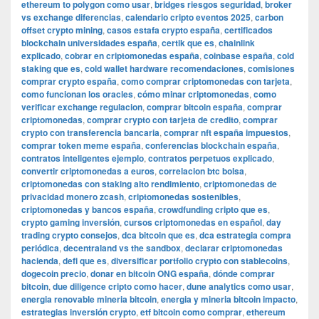
ethereum to polygon como usar
,
bridges riesgos seguridad
,
broker
vs exchange diferencias
,
calendario cripto eventos 2025
,
carbon
offset crypto mining
,
casos estafa crypto españa
,
certificados
blockchain universidades españa
,
certik que es
,
chainlink
explicado
,
cobrar en criptomonedas españa
,
coinbase españa
,
cold
staking que es
,
cold wallet hardware recomendaciones
,
comisiones
comprar crypto españa
,
como comprar criptomonedas con tarjeta
,
como funcionan los oracles
,
cómo minar criptomonedas
,
como
verificar exchange regulacion
,
comprar bitcoin españa
,
comprar
criptomonedas
,
comprar crypto con tarjeta de credito
,
comprar
crypto con transferencia bancaria
,
comprar nft españa impuestos
,
comprar token meme españa
,
conferencias blockchain españa
,
contratos inteligentes ejemplo
,
contratos perpetuos explicado
,
convertir criptomonedas a euros
,
correlacion btc bolsa
,
criptomonedas con staking alto rendimiento
,
criptomonedas de
privacidad monero zcash
,
criptomonedas sostenibles
,
criptomonedas y bancos españa
,
crowdfunding cripto que es
,
crypto gaming inversión
,
cursos criptomonedas en español
,
day
trading crypto consejos
,
dca bitcoin que es
,
dca estrategia compra
periódica
,
decentraland vs the sandbox
,
declarar criptomonedas
hacienda
,
defi que es
,
diversificar portfolio crypto con stablecoins
,
dogecoin precio
,
donar en bitcoin ONG españa
,
dónde comprar
bitcoin
,
due diligence cripto como hacer
,
dune analytics como usar
,
energia renovable mineria bitcoin
,
energia y mineria bitcoin impacto
,
estrategias inversión crypto
,
etf bitcoin como comprar
,
ethereum