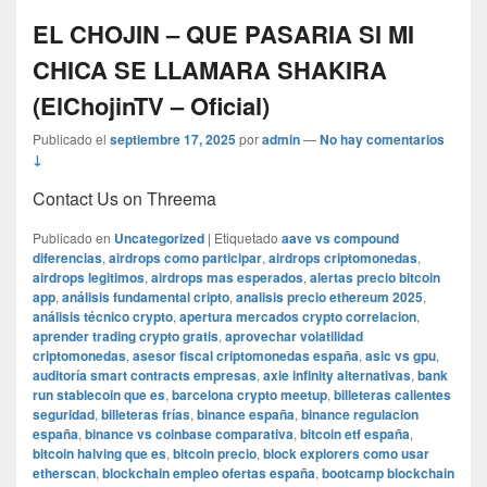
EL CHOJIN – QUE PASARIA SI MI
CHICA SE LLAMARA SHAKIRA
(ElChojinTV – Oficial)
Publicado el
septiembre 17, 2025
por
admin
—
No hay comentarios
↓
Contact Us on Threema
Publicado en
Uncategorized
|
Etiquetado
aave vs compound
diferencias
,
airdrops como participar
,
airdrops criptomonedas
,
airdrops legitimos
,
airdrops mas esperados
,
alertas precio bitcoin
app
,
análisis fundamental cripto
,
analisis precio ethereum 2025
,
análisis técnico crypto
,
apertura mercados crypto correlacion
,
aprender trading crypto gratis
,
aprovechar volatilidad
criptomonedas
,
asesor fiscal criptomonedas españa
,
asic vs gpu
,
auditoría smart contracts empresas
,
axie infinity alternativas
,
bank
run stablecoin que es
,
barcelona crypto meetup
,
billeteras calientes
seguridad
,
billeteras frías
,
binance españa
,
binance regulacion
españa
,
binance vs coinbase comparativa
,
bitcoin etf españa
,
bitcoin halving que es
,
bitcoin precio
,
block explorers como usar
etherscan
,
blockchain empleo ofertas españa
,
bootcamp blockchain