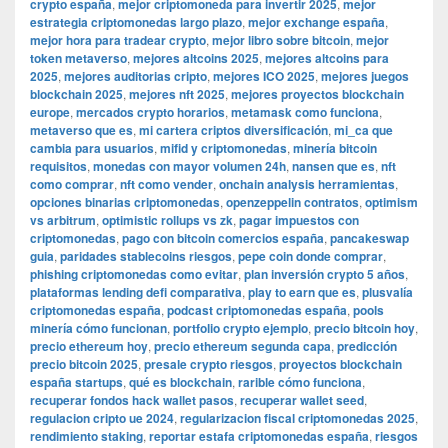
crypto españa
,
mejor criptomoneda para invertir 2025
,
mejor
estrategia criptomonedas largo plazo
,
mejor exchange españa
,
mejor hora para tradear crypto
,
mejor libro sobre bitcoin
,
mejor
token metaverso
,
mejores altcoins 2025
,
mejores altcoins para
2025
,
mejores auditorias cripto
,
mejores ICO 2025
,
mejores juegos
blockchain 2025
,
mejores nft 2025
,
mejores proyectos blockchain
europe
,
mercados crypto horarios
,
metamask como funciona
,
metaverso que es
,
mi cartera criptos diversificación
,
mi_ca que
cambia para usuarios
,
mifid y criptomonedas
,
minería bitcoin
requisitos
,
monedas con mayor volumen 24h
,
nansen que es
,
nft
como comprar
,
nft como vender
,
onchain analysis herramientas
,
opciones binarias criptomonedas
,
openzeppelin contratos
,
optimism
vs arbitrum
,
optimistic rollups vs zk
,
pagar impuestos con
criptomonedas
,
pago con bitcoin comercios españa
,
pancakeswap
guia
,
paridades stablecoins riesgos
,
pepe coin donde comprar
,
phishing criptomonedas como evitar
,
plan inversión crypto 5 años
,
plataformas lending defi comparativa
,
play to earn que es
,
plusvalía
criptomonedas españa
,
podcast criptomonedas españa
,
pools
minería cómo funcionan
,
portfolio crypto ejemplo
,
precio bitcoin hoy
,
precio ethereum hoy
,
precio ethereum segunda capa
,
predicción
precio bitcoin 2025
,
presale crypto riesgos
,
proyectos blockchain
españa startups
,
qué es blockchain
,
rarible cómo funciona
,
recuperar fondos hack wallet pasos
,
recuperar wallet seed
,
regulacion cripto ue 2024
,
regularizacion fiscal criptomonedas 2025
,
rendimiento staking
,
reportar estafa criptomonedas españa
,
riesgos