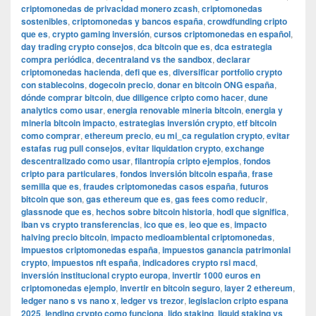
criptomonedas de privacidad monero zcash
,
criptomonedas
sostenibles
,
criptomonedas y bancos españa
,
crowdfunding cripto
que es
,
crypto gaming inversión
,
cursos criptomonedas en español
,
day trading crypto consejos
,
dca bitcoin que es
,
dca estrategia
compra periódica
,
decentraland vs the sandbox
,
declarar
criptomonedas hacienda
,
defi que es
,
diversificar portfolio crypto
con stablecoins
,
dogecoin precio
,
donar en bitcoin ONG españa
,
dónde comprar bitcoin
,
due diligence cripto como hacer
,
dune
analytics como usar
,
energia renovable mineria bitcoin
,
energia y
mineria bitcoin impacto
,
estrategias inversión crypto
,
etf bitcoin
como comprar
,
ethereum precio
,
eu mi_ca regulation crypto
,
evitar
estafas rug pull consejos
,
evitar liquidation crypto
,
exchange
descentralizado como usar
,
filantropía cripto ejemplos
,
fondos
cripto para particulares
,
fondos inversión bitcoin españa
,
frase
semilla que es
,
fraudes criptomonedas casos españa
,
futuros
bitcoin que son
,
gas ethereum que es
,
gas fees como reducir
,
glassnode que es
,
hechos sobre bitcoin historia
,
hodl que significa
,
iban vs crypto transferencias
,
ico que es
,
ieo que es
,
impacto
halving precio bitcoin
,
impacto medioambiental criptomonedas
,
impuestos criptomonedas españa
,
impuestos ganancia patrimonial
crypto
,
impuestos nft españa
,
indicadores crypto rsi macd
,
inversión institucional crypto europa
,
invertir 1000 euros en
criptomonedas ejemplo
,
invertir en bitcoin seguro
,
layer 2 ethereum
,
ledger nano s vs nano x
,
ledger vs trezor
,
legislacion cripto espana
2025
,
lending crypto como funciona
,
lido staking
,
liquid staking vs