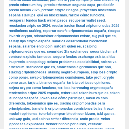
precio ethereum hoy
,
precio ethereum segunda capa
,
predicción
precio bitcoin 2025
,
presale crypto riesgos
,
proyectos blockchain
españa startups
,
qué es blockchain
,
rarible cómo funciona
,
recuperar fondos hack wallet pasos
,
recuperar wallet seed
,
regulacion cripto ue 2024
,
regularizacion fiscal criptomonedas 2025
,
rendimiento staking
,
reportar estafa criptomonedas españa
,
riesgos
invertir crypto
,
roboadvisor criptomonedas existe
,
rug pull que es
,
safety tips crypto españa
,
salarios desarrollador blockchain
españa
,
salarios en bitcoin
,
satoshi quien es
,
scalping
criptomonedas que es
,
seguridad 2fa exchanges
,
seguridad smart
contract exploits famosos
,
seguro fondos exchange existe
,
shiba
inu precio
,
snoop dogg
,
solana problemas escalabilidad
,
solana vs
ethereum
,
stablecoin que es
,
stablecoins algoritmicas que son
,
staking criptomonedas
,
staking seguro europeos
,
stop loss crypto
como poner
,
swap criptomonedas comisiones
,
take profit crypto
como usar
,
tarjeta binance españa
,
tarjeta coinbase opiniones
,
tarjeta crypto como funciona
,
tax loss harvesting crypto españa
,
tendencias cripto 2025 españa
,
tether usd
,
token burn que es
,
token
launchpad españa
,
token sale cómo participar
,
token vs coin
diferencia
,
tokenomics que es
,
trading criptomonedas para
principiantes
,
transferir criptomonedas comisiones bajas
,
trezor
model t opiniones
,
tutorial comprar bitcoin con bizum
,
txid que es
,
uniswap guia
,
usd coin vs tether diferencia
,
usdc precio
,
velas
japonesas explicadas
,
vender bitcoin por euros
,
verificar
,
,