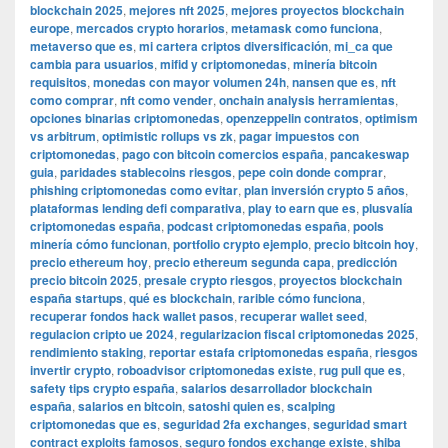
blockchain 2025
,
mejores nft 2025
,
mejores proyectos blockchain
europe
,
mercados crypto horarios
,
metamask como funciona
,
metaverso que es
,
mi cartera criptos diversificación
,
mi_ca que
cambia para usuarios
,
mifid y criptomonedas
,
minería bitcoin
requisitos
,
monedas con mayor volumen 24h
,
nansen que es
,
nft
como comprar
,
nft como vender
,
onchain analysis herramientas
,
opciones binarias criptomonedas
,
openzeppelin contratos
,
optimism
vs arbitrum
,
optimistic rollups vs zk
,
pagar impuestos con
criptomonedas
,
pago con bitcoin comercios españa
,
pancakeswap
guia
,
paridades stablecoins riesgos
,
pepe coin donde comprar
,
phishing criptomonedas como evitar
,
plan inversión crypto 5 años
,
plataformas lending defi comparativa
,
play to earn que es
,
plusvalía
criptomonedas españa
,
podcast criptomonedas españa
,
pools
minería cómo funcionan
,
portfolio crypto ejemplo
,
precio bitcoin hoy
,
precio ethereum hoy
,
precio ethereum segunda capa
,
predicción
precio bitcoin 2025
,
presale crypto riesgos
,
proyectos blockchain
españa startups
,
qué es blockchain
,
rarible cómo funciona
,
recuperar fondos hack wallet pasos
,
recuperar wallet seed
,
regulacion cripto ue 2024
,
regularizacion fiscal criptomonedas 2025
,
rendimiento staking
,
reportar estafa criptomonedas españa
,
riesgos
invertir crypto
,
roboadvisor criptomonedas existe
,
rug pull que es
,
safety tips crypto españa
,
salarios desarrollador blockchain
españa
,
salarios en bitcoin
,
satoshi quien es
,
scalping
criptomonedas que es
,
seguridad 2fa exchanges
,
seguridad smart
contract exploits famosos
,
seguro fondos exchange existe
,
shiba