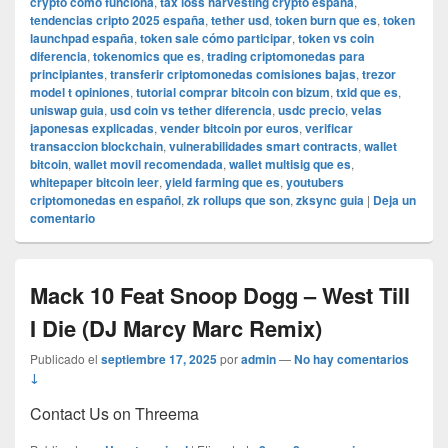
crypto como funciona
,
tax loss harvesting crypto españa
,
tendencias cripto 2025 españa
,
tether usd
,
token burn que es
,
token
launchpad españa
,
token sale cómo participar
,
token vs coin
diferencia
,
tokenomics que es
,
trading criptomonedas para
principiantes
,
transferir criptomonedas comisiones bajas
,
trezor
model t opiniones
,
tutorial comprar bitcoin con bizum
,
txid que es
,
uniswap guia
,
usd coin vs tether diferencia
,
usdc precio
,
velas
japonesas explicadas
,
vender bitcoin por euros
,
verificar
transaccion blockchain
,
vulnerabilidades smart contracts
,
wallet
bitcoin
,
wallet movil recomendada
,
wallet multisig que es
,
whitepaper bitcoin leer
,
yield farming que es
,
youtubers
criptomonedas en español
,
zk rollups que son
,
zksync guia
|
Deja un
comentario
Mack 10 Feat Snoop Dogg – West Till
I Die (DJ Marcy Marc Remix)
Publicado el
septiembre 17, 2025
por
admin
—
No hay comentarios
↓
Contact Us on Threema