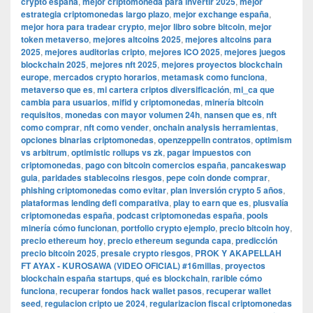
crypto españa
,
mejor criptomoneda para invertir 2025
,
mejor
estrategia criptomonedas largo plazo
,
mejor exchange españa
,
mejor hora para tradear crypto
,
mejor libro sobre bitcoin
,
mejor
token metaverso
,
mejores altcoins 2025
,
mejores altcoins para
2025
,
mejores auditorias cripto
,
mejores ICO 2025
,
mejores juegos
blockchain 2025
,
mejores nft 2025
,
mejores proyectos blockchain
europe
,
mercados crypto horarios
,
metamask como funciona
,
metaverso que es
,
mi cartera criptos diversificación
,
mi_ca que
cambia para usuarios
,
mifid y criptomonedas
,
minería bitcoin
requisitos
,
monedas con mayor volumen 24h
,
nansen que es
,
nft
como comprar
,
nft como vender
,
onchain analysis herramientas
,
opciones binarias criptomonedas
,
openzeppelin contratos
,
optimism
vs arbitrum
,
optimistic rollups vs zk
,
pagar impuestos con
criptomonedas
,
pago con bitcoin comercios españa
,
pancakeswap
guia
,
paridades stablecoins riesgos
,
pepe coin donde comprar
,
phishing criptomonedas como evitar
,
plan inversión crypto 5 años
,
plataformas lending defi comparativa
,
play to earn que es
,
plusvalía
criptomonedas españa
,
podcast criptomonedas españa
,
pools
minería cómo funcionan
,
portfolio crypto ejemplo
,
precio bitcoin hoy
,
precio ethereum hoy
,
precio ethereum segunda capa
,
predicción
precio bitcoin 2025
,
presale crypto riesgos
,
PROK Y AKAPELLAH
FT AYAX - KUROSAWA (VIDEO OFICIAL) #16millas
,
proyectos
blockchain españa startups
,
qué es blockchain
,
rarible cómo
funciona
,
recuperar fondos hack wallet pasos
,
recuperar wallet
seed
,
regulacion cripto ue 2024
,
regularizacion fiscal criptomonedas