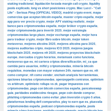
staking tradicional
,
liquidación forzada margin call crypto
,
liquidity
pools explicado
,
long vs short posiciones crypto
,
Mac Lucci - "Cali
Life" - Serious Pimp [OFFICIAL VIDEO]
,
madrid crypto event
,
mapa
comercios que aceptan bitcoin españa
,
master cripto españa
,
mejor
app para ver precio crypto
,
mejor APY staking realistic
,
mejor
banco para criptomonedas españa
,
mejor bróker crypto españa
,
mejor criptomoneda para invertir 2025
,
mejor estrategia
criptomonedas largo plazo
,
mejor exchange españa
,
mejor hora
para tradear crypto
,
mejor libro sobre bitcoin
,
mejor token
metaverso
,
mejores altcoins 2025
,
mejores altcoins para 2025
,
mejores auditorias cripto
,
mejores ICO 2025
,
mejores juegos
blockchain 2025
,
mejores nft 2025
,
mejores proyectos blockchain
europe
,
mercados crypto horarios
,
metamask como funciona
,
metaverso que es
,
mi cartera criptos diversificación
,
mi_ca que
cambia para usuarios
,
mifid y criptomonedas
,
minería bitcoin
requisitos
,
monedas con mayor volumen 24h
,
nansen que es
,
nft
como comprar
,
nft como vender
,
onchain analysis herramientas
,
opciones binarias criptomonedas
,
openzeppelin contratos
,
optimism
vs arbitrum
,
optimistic rollups vs zk
,
pagar impuestos con
criptomonedas
,
pago con bitcoin comercios españa
,
pancakeswap
guia
,
paridades stablecoins riesgos
,
pepe coin donde comprar
,
phishing criptomonedas como evitar
,
plan inversión crypto 5 años
,
plataformas lending defi comparativa
,
play to earn que es
,
plusvalía
criptomonedas españa
,
podcast criptomonedas españa
,
pools
minería cómo funcionan
,
portfolio crypto ejemplo
,
precio bitcoin hoy
,