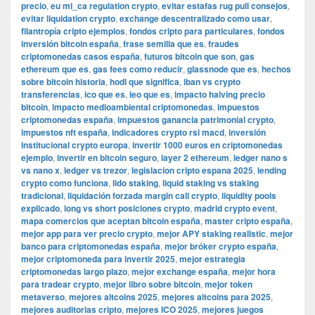
precio
,
eu mi_ca regulation crypto
,
evitar estafas rug pull consejos
,
evitar liquidation crypto
,
exchange descentralizado como usar
,
filantropía cripto ejemplos
,
fondos cripto para particulares
,
fondos
inversión bitcoin españa
,
frase semilla que es
,
fraudes
criptomonedas casos españa
,
futuros bitcoin que son
,
gas
ethereum que es
,
gas fees como reducir
,
glassnode que es
,
hechos
sobre bitcoin historia
,
hodl que significa
,
iban vs crypto
transferencias
,
ico que es
,
ieo que es
,
impacto halving precio
bitcoin
,
impacto medioambiental criptomonedas
,
impuestos
criptomonedas españa
,
impuestos ganancia patrimonial crypto
,
impuestos nft españa
,
indicadores crypto rsi macd
,
inversión
institucional crypto europa
,
invertir 1000 euros en criptomonedas
ejemplo
,
invertir en bitcoin seguro
,
layer 2 ethereum
,
ledger nano s
vs nano x
,
ledger vs trezor
,
legislacion cripto espana 2025
,
lending
crypto como funciona
,
lido staking
,
liquid staking vs staking
tradicional
,
liquidación forzada margin call crypto
,
liquidity pools
explicado
,
long vs short posiciones crypto
,
madrid crypto event
,
mapa comercios que aceptan bitcoin españa
,
master cripto españa
,
mejor app para ver precio crypto
,
mejor APY staking realistic
,
mejor
banco para criptomonedas españa
,
mejor bróker crypto españa
,
mejor criptomoneda para invertir 2025
,
mejor estrategia
criptomonedas largo plazo
,
mejor exchange españa
,
mejor hora
para tradear crypto
,
mejor libro sobre bitcoin
,
mejor token
metaverso
,
mejores altcoins 2025
,
mejores altcoins para 2025
,
mejores auditorias cripto
,
mejores ICO 2025
,
mejores juegos