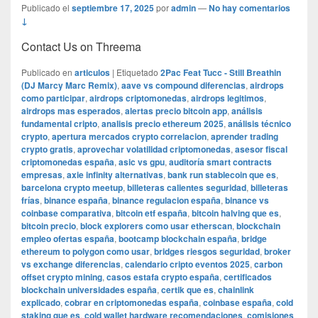
Publicado el
septiembre 17, 2025
por
admin
—
No hay comentarios
↓
Contact Us on Threema
Publicado en
articulos
|
Etiquetado
2Pac Feat Tucc - Still Breathin
(DJ Marcy Marc Remix)
,
aave vs compound diferencias
,
airdrops
como participar
,
airdrops criptomonedas
,
airdrops legitimos
,
airdrops mas esperados
,
alertas precio bitcoin app
,
análisis
fundamental cripto
,
analisis precio ethereum 2025
,
análisis técnico
crypto
,
apertura mercados crypto correlacion
,
aprender trading
crypto gratis
,
aprovechar volatilidad criptomonedas
,
asesor fiscal
criptomonedas españa
,
asic vs gpu
,
auditoría smart contracts
empresas
,
axie infinity alternativas
,
bank run stablecoin que es
,
barcelona crypto meetup
,
billeteras calientes seguridad
,
billeteras
frías
,
binance españa
,
binance regulacion españa
,
binance vs
coinbase comparativa
,
bitcoin etf españa
,
bitcoin halving que es
,
bitcoin precio
,
block explorers como usar etherscan
,
blockchain
empleo ofertas españa
,
bootcamp blockchain españa
,
bridge
ethereum to polygon como usar
,
bridges riesgos seguridad
,
broker
vs exchange diferencias
,
calendario cripto eventos 2025
,
carbon
offset crypto mining
,
casos estafa crypto españa
,
certificados
blockchain universidades españa
,
certik que es
,
chainlink
explicado
,
cobrar en criptomonedas españa
,
coinbase españa
,
cold
staking que es
,
cold wallet hardware recomendaciones
,
comisiones