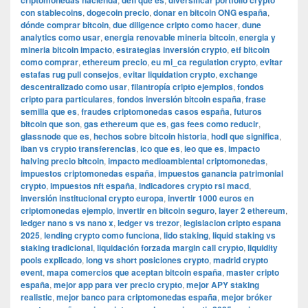
criptomonedas hacienda
defi que es
diversificar portfolio crypto
con stablecoins
,
dogecoin precio
,
donar en bitcoin ONG españa
,
dónde comprar bitcoin
,
due diligence cripto como hacer
,
dune
analytics como usar
,
energia renovable mineria bitcoin
,
energia y
mineria bitcoin impacto
,
estrategias inversión crypto
,
etf bitcoin
como comprar
,
ethereum precio
,
eu mi_ca regulation crypto
,
evitar
estafas rug pull consejos
,
evitar liquidation crypto
,
exchange
descentralizado como usar
,
filantropía cripto ejemplos
,
fondos
cripto para particulares
,
fondos inversión bitcoin españa
,
frase
semilla que es
,
fraudes criptomonedas casos españa
,
futuros
bitcoin que son
,
gas ethereum que es
,
gas fees como reducir
,
glassnode que es
,
hechos sobre bitcoin historia
,
hodl que significa
,
iban vs crypto transferencias
,
ico que es
,
ieo que es
,
impacto
halving precio bitcoin
,
impacto medioambiental criptomonedas
,
impuestos criptomonedas españa
,
impuestos ganancia patrimonial
crypto
,
impuestos nft españa
,
indicadores crypto rsi macd
,
inversión institucional crypto europa
,
invertir 1000 euros en
criptomonedas ejemplo
,
invertir en bitcoin seguro
,
layer 2 ethereum
,
ledger nano s vs nano x
,
ledger vs trezor
,
legislacion cripto espana
2025
,
lending crypto como funciona
,
lido staking
,
liquid staking vs
staking tradicional
,
liquidación forzada margin call crypto
,
liquidity
pools explicado
,
long vs short posiciones crypto
,
madrid crypto
event
,
mapa comercios que aceptan bitcoin españa
,
master cripto
españa
,
mejor app para ver precio crypto
,
mejor APY staking
realistic
,
mejor banco para criptomonedas españa
,
mejor bróker