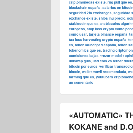
criptomonedas existe
,
rug pull que es
blockchain españa
,
salarios en bitcoi
seguridad 2fa exchanges
,
seguridad s
exchange existe
,
shiba inu precio
,
sol
stablecoin que es
,
stablecoins algori
europeos
,
stop loss crypto como pon
como usar
,
tarjeta binance españa
,
ta
tax loss harvesting crypto españa
,
te
es
,
token launchpad españa
,
token sa
tokenomics que es
,
trading criptomon
comisiones bajas
,
trezor model t opin
uniswap guia
,
usd coin vs tether difer
bitcoin por euros
,
verificar transacci
bitcoin
,
wallet movil recomendada
,
wal
farming que es
,
youtubers criptomone
un comentario
«AUTOMATIC» THA
KOKANE and D.O