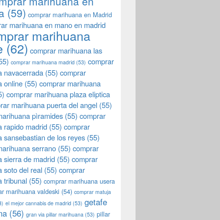
mprar marihuana en
a
(59)
comprar marihuana en Madrid
ar marihuana en mano en madrid
mprar marihuana
e
(62)
comprar marihuana las
55)
comprar
comprar marihuana madrid
(53)
a navacerrada
(55)
comprar
 online
(55)
comprar marihuana
5)
comprar marihuana plaza eliptica
rar marihuana puerta del angel
(55)
arihuana pìramides
(55)
comprar
 rapido madrid
(55)
comprar
 sansebastian de los reyes
(55)
marihuana serrano
(55)
comprar
 sierra de madrid
(55)
comprar
 soto del real
(55)
comprar
 tribunal
(55)
comprar marihuana usera
r marihuana valdeski
(54)
comprar matuja
getafe
3)
el mejor cannabis de madrid
(53)
na
(56)
pillar
gran via pillar marihuana
(53)