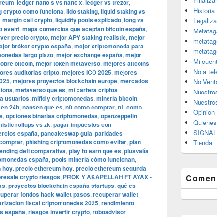
Finaliza
ereum
,
ledger nano s vs nano x
,
ledger vs trezor
,
Historia
g crypto como funciona
,
lido staking
,
liquid staking vs
a margin call crypto
,
liquidity pools explicado
,
long vs
Legaliza
o event
,
mapa comercios que aceptan bitcoin españa
,
Metatag
ver precio crypto
,
mejor APY staking realistic
,
mejor
metatag
ejor bróker crypto españa
,
mejor criptomoneda para
metatag
monedas largo plazo
,
mejor exchange españa
,
mejor
Mi cuen
sobre bitcoin
,
mejor token metaverso
,
mejores altcoins
No a te
ores auditorias cripto
,
mejores ICO 2025
,
mejores
2025
,
mejores proyectos blockchain europe
,
mercados
No Vent
iona
,
metaverso que es
,
mi cartera criptos
Nuestro
a usuarios
,
mifid y criptomonedas
,
minería bitcoin
Nuestros
men 24h
,
nansen que es
,
nft como comprar
,
nft como
Opinion 
s
,
opciones binarias criptomonedas
,
openzeppelin
Quiene
mistic rollups vs zk
,
pagar impuestos con
SIGNAL 
ercios españa
,
pancakeswap guia
,
paridades
 comprar
,
phishing criptomonedas como evitar
,
plan
Tienda
lending defi comparativa
,
play to earn que es
,
plusvalía
tomonedas españa
,
pools minería cómo funcionan
,
n hoy
,
precio ethereum hoy
,
precio ethereum segunda
presale crypto riesgos
,
PROK Y AKAPELLAH FT AYAX -
Coment
as
,
proyectos blockchain españa startups
,
qué es
uperar fondos hack wallet pasos
,
recuperar wallet
arizacion fiscal criptomonedas 2025
,
rendimiento
as españa
,
riesgos invertir crypto
,
roboadvisor