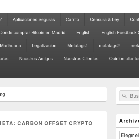
?
Aplicaciones Seguras
Carrito
Censura & Ley
Cont
Donde comprar Bitcoin en Madrid
English
English Feedback
a Marihuana
Legalizacion
Metatags1
metatags2
met
ores
Nuestros Amigos
Nuestros Clientes
Opinion cliente
El
Buscar
Busc
ing
área
por:
de
widget
barra
lateral
Archiv
UETA:
CARBON OFFSET CRYPTO
primaria
Archivos