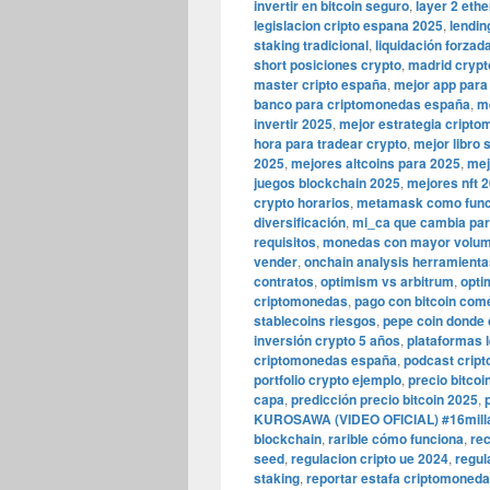
invertir en bitcoin seguro
,
layer 2 eth
legislacion cripto espana 2025
,
lendin
staking tradicional
,
liquidación forzad
short posiciones crypto
,
madrid crypt
master cripto españa
,
mejor app para 
banco para criptomonedas españa
,
m
invertir 2025
,
mejor estrategia cripto
hora para tradear crypto
,
mejor libro 
2025
,
mejores altcoins para 2025
,
mej
juegos blockchain 2025
,
mejores nft 
crypto horarios
,
metamask como func
diversificación
,
mi_ca que cambia par
requisitos
,
monedas con mayor volu
vender
,
onchain analysis herramienta
contratos
,
optimism vs arbitrum
,
opti
criptomonedas
,
pago con bitcoin com
stablecoins riesgos
,
pepe coin donde
inversión crypto 5 años
,
plataformas 
criptomonedas españa
,
podcast crip
portfolio crypto ejemplo
,
precio bitcoi
capa
,
predicción precio bitcoin 2025
,
KUROSAWA (VIDEO OFICIAL) #16mill
blockchain
,
rarible cómo funciona
,
rec
seed
,
regulacion cripto ue 2024
,
regul
staking
,
reportar estafa criptomoned