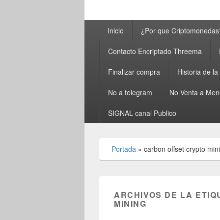
Menú
Inicio
¿Por que Criptomonedas
principal
Contacto Encriptado Threema
Finalizar compra
Historia de l
No a telegram
No Venta a Men
SIGNAL canal Publico
Portada
»
carbon offset crypto min
ARCHIVOS DE LA ETIQ
MINING