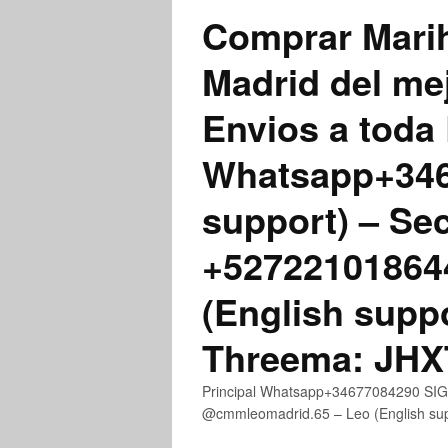
Comprar Marih
Madrid del me
Envios a toda 
Whatsapp+3467
support) – Se
+52722101864
(English supp
Threema: JH
Principal Whatsapp+34677084290 SIGN
@cmmleomadrid.65 – Leo (English s