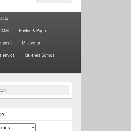
por:
acto
 CMM
Envios & Pago
atags3
Mi cuenta
s envios
Quienes Somos
ar
os