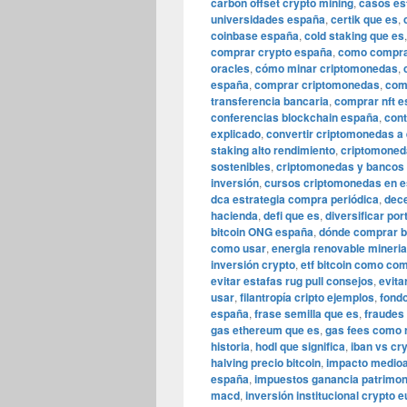
carbon offset crypto mining
,
casos es
universidades españa
,
certik que es
,
coinbase españa
,
cold staking que es
comprar crypto españa
,
como comprar
oracles
,
cómo minar criptomonedas
,
españa
,
comprar criptomonedas
,
comp
transferencia bancaria
,
comprar nft 
conferencias blockchain españa
,
cont
explicado
,
convertir criptomonedas a
staking alto rendimiento
,
criptomoned
sostenibles
,
criptomonedas y bancos
inversión
,
cursos criptomonedas en e
dca estrategia compra periódica
,
dece
hacienda
,
defi que es
,
diversificar por
bitcoin ONG españa
,
dónde comprar b
como usar
,
energia renovable mineria
inversión crypto
,
etf bitcoin como co
evitar estafas rug pull consejos
,
evita
usar
,
filantropía cripto ejemplos
,
fondo
españa
,
frase semilla que es
,
fraudes
gas ethereum que es
,
gas fees como 
historia
,
hodl que significa
,
iban vs cr
halving precio bitcoin
,
impacto medio
españa
,
impuestos ganancia patrimoni
macd
,
inversión institucional crypto 