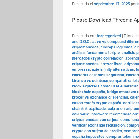
Publicado el
septiembre 17, 2025
por
Please Download Threema Appt
Publicado en
Uncategorized
|
Etiqueta
and D.O.C.
,
aave vs compound diferen
criptomonedas
,
airdrops legitimos
,
ai
análisis fundamental cripto
,
analisis 
mercados crypto correlacion
,
aprende
criptomonedas
,
asesor fiscal cripto
empresas
,
axie infinity alternativas
,
b
billeteras calientes seguridad
,
billeter
binance vs coinbase comparativa
,
bit
block explorers como usar etherscan
blockchain españa
,
bridge ethereum 
broker vs exchange diferencias
,
cale
casos estafa crypto españa
,
certific
chainlink explicado
,
cobrar en cripto
cold wallet hardware recomendacion
criptomonedas con tarjeta
,
como func
verificar exchange regulacion
,
compra
crypto con tarjeta de credito
,
comprar 
españa impuestos
,
comprar token m