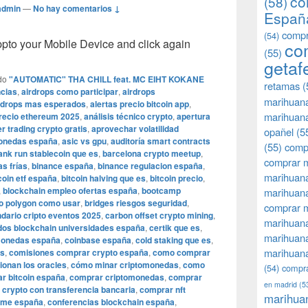
co
(58)
admin
—
No hay comentarios ↓
Españ
compr
(54)
o your Mobile Device and click again
co
(55)
getaf
do
"AUTOMATIC" THA CHILL feat. MC EIHT KOKANE
retamas
(
cias
,
airdrops como participar
,
airdrops
marihuan
rdrops mas esperados
,
alertas precio bitcoin app
,
marihuana
precio ethereum 2025
,
análisis técnico crypto
,
apertura
r trading crypto gratis
,
aprovechar volatilidad
opañel
(5
monedas españa
,
asic vs gpu
,
auditoría smart contracts
(55)
comp
ank run stablecoin que es
,
barcelona crypto meetup
,
comprar m
as frías
,
binance españa
,
binance regulacion españa
,
marihuana
coin etf españa
,
bitcoin halving que es
,
bitcoin precio
,
,
blockchain empleo ofertas españa
,
bootcamp
marihuana
to polygon como usar
,
bridges riesgos seguridad
,
comprar 
ndario cripto eventos 2025
,
carbon offset crypto mining
,
marihuana
ados blockchain universidades españa
,
certik que es
,
marihuana
monedas españa
,
coinbase españa
,
cold staking que es
,
marihuana
es
,
comisiones comprar crypto españa
,
como comprar
ionan los oracles
,
cómo minar criptomonedas
,
como
(54)
compra
r bitcoin españa
,
comprar criptomonedas
,
comprar
en madrid
(5
crypto con transferencia bancaria
,
comprar nft
marihua
eme españa
,
conferencias blockchain españa
,