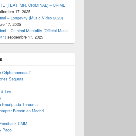
TE (FEAT. MR. CRIMINAL) – CRIME
ptiembre 17, 2025
inal – Longevity (Music Video 2020)
bre 17, 2025
inal – Criminal Mentality (Official Music
011)
septiembre 17, 2025
s
e Criptomonedas?
iones Seguras
 & Ley
o
o Encriptado Threema
omprar Bitcoin en Madrid
 Feedback CMM
& Pago