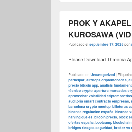
PROK Y AKAPEL
KUROSAWA (VIDE
Publicado el
septiembre 17, 2025
por
Please Download Threema Appt
Publicado en
Uncategorized
|
Etiqueta
participar
,
airdrops criptomonedas
,
ai
precio bitcoin app
,
análisis fundamenta
técnico crypto
,
apertura mercados cry
aprovechar volatilidad criptomonedas
auditoría smart contracts empresas
,
barcelona crypto meetup
,
billeteras 
binance regulacion españa
,
binance v
halving que es
,
bitcoin precio
,
block e
ofertas españa
,
bootcamp blockchain
bridges riesgos seguridad
,
broker vs 