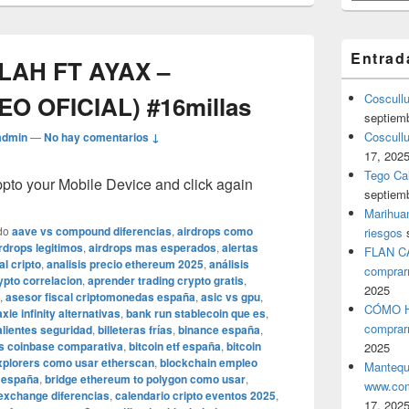
Entrad
LAH FT AYAX –
O OFICIAL) #16millas
Coscull
septiem
Coscullu
admin
—
No hay comentarios ↓
17, 202
Tego Cal
o your Mobile Device and click again
septiem
Marihuan
do
aave vs compound diferencias
,
airdrops como
riesgos
rdrops legitimos
,
airdrops mas esperados
,
alertas
FLAN C
l cripto
,
analisis precio ethereum 2025
,
análisis
comprar
pto correlacion
,
aprender trading crypto gratis
,
2025
,
asesor fiscal criptomonedas españa
,
asic vs gpu
,
CÓMO H
axie infinity alternativas
,
bank run stablecoin que es
,
comprar
calientes seguridad
,
billeteras frías
,
binance españa
,
s coinbase comparativa
,
bitcoin etf españa
,
bitcoin
2025
xplorers como usar etherscan
,
blockchain empleo
Mantequ
 españa
,
bridge ethereum to polygon como usar
,
www.com
exchange diferencias
,
calendario cripto eventos 2025
,
17, 202