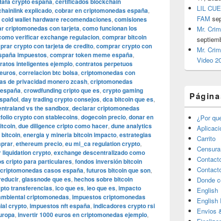
tafa crypto españa
,
certificados blockchain
LIL CUE
chainlink explicado
,
cobrar en criptomonedas españa
,
FAM
se
,
cold wallet hardware recomendaciones
,
comisiones
 criptomonedas con tarjeta
,
como funcionan los
Mr. Crim
como verificar exchange regulacion
,
comprar bitcoin
septiem
rar crypto con tarjeta de credito
,
comprar crypto con
Mr. Crim
españa impuestos
,
comprar token meme españa
,
Video 2
ratos inteligentes ejemplo
,
contratos perpetuos
 euros
,
correlacion btc bolsa
,
criptomonedas con
as de privacidad monero zcash
,
criptomonedas
 españa
,
crowdfunding cripto que es
,
crypto gaming
Página
spañol
,
day trading crypto consejos
,
dca bitcoin que es
,
ntraland vs the sandbox
,
declarar criptomonedas
tfolio crypto con stablecoins
,
dogecoin precio
,
donar en
¿Por qu
itcoin
,
due diligence cripto como hacer
,
dune analytics
Aplicac
 bitcoin
,
energia y mineria bitcoin impacto
,
estrategias
Carrito
mprar
,
ethereum precio
,
eu mi_ca regulation crypto
,
Censura
r liquidation crypto
,
exchange descentralizado como
Contact
s cripto para particulares
,
fondos inversión bitcoin
Contact
 criptomonedas casos españa
,
futuros bitcoin que son
,
reducir
,
glassnode que es
,
hechos sobre bitcoin
Donde c
ypto transferencias
,
ico que es
,
ieo que es
,
impacto
English
ambiental criptomonedas
,
impuestos criptomonedas
English
al crypto
,
impuestos nft españa
,
indicadores crypto rsi
Envios 
europa
,
invertir 1000 euros en criptomonedas ejemplo
,