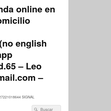
nda online en
micilio
(no english
app
.65 – Leo
mail.com –
 +527221018644 SIGNAL
Buscar
Buscar