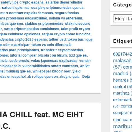
,
safety tips crypto españa
,
salarios desarrollador
Catego
n
,
satoshi quien es
,
scalping criptomonedas que es
,
mart contract exploits famosos
,
seguro fondos
Categorías
ana problemas escalabilidad
,
solana vs ethereum
,
tmicas que son
,
staking criptomonedas
,
staking seguro
er
,
swap criptomonedas comisiones
,
take profit crypto
rjeta coinbase opiniones
,
tarjeta crypto como funciona
,
ndencias cripto 2025 españa
,
tether usd
,
token burn que
Etique
le cómo participar
,
token vs coin diferencia
,
edas para principiantes
,
transferir criptomonedas
60217442
iones
,
tutorial comprar bitcoin con bizum
,
txid que es
,
malasañ
encia
,
usdc precio
,
velas japonesas explicadas
,
vender
on blockchain
,
vulnerabilidades smart contracts
,
wallet
(57)
com
let multisig que es
,
whitepaper bitcoin leer
,
yield
madrid
(
das en español
,
zk rollups que son
,
zksync guia
|
Deja
henares
(
central
(5
martinez
(
extremad
compr
(54)
 CHILL feat. MC EIHT
comprar 
marihuana
.C.
marihua