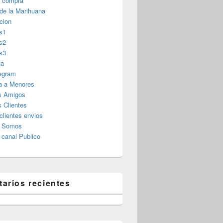
r compra
 de la Marihuana
cion
s1
s2
s3
ta
legram
a a Menores
s Amigos
 Clientes
clientes envios
s Somos
canal Publico
arios recientes