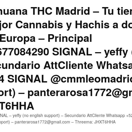
uana THC Madrid – Tu tie
jor Cannabis y Hachis a do
Europa – Principal
7084290 SIGNAL – yeffy 
cundario AttCliente Whats
4 SIGNAL @cmmleomadrid
ort) – panterarosa1772@g
XT6HHA
AL – yeffy (no english support) – Secundario AttCliente Whatsapp
upport) – panterarosa1772@gmail.com – Threema: JHXT6HHA