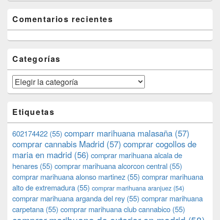
Comentarios recientes
Categorías
Categorías
Etiquetas
comparr marihuana malasaña
(57)
602174422
(55)
comprar cannabis Madrid
(57)
comprar cogollos de
maria en madrid
(56)
comprar marihuana alcala de
henares
(55)
comprar marihuana alcorcon central
(55)
comprar marihuana alonso martinez
(55)
comprar marihuana
alto de extremadura
(55)
comprar marihuana aranjuez
(54)
comprar marihuana arganda del rey
(55)
comprar marihuana
carpetana
(55)
comprar marihuana club cannabico
(55)
comprar marihuana de exterior en madrid
(58)