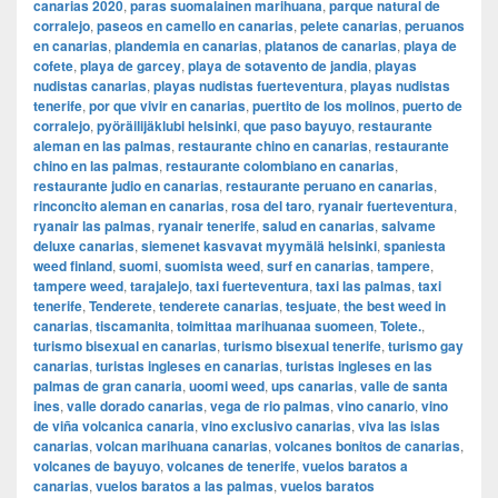
canarias 2020
,
paras suomalainen marihuana
,
parque natural de
corralejo
,
paseos en camello en canarias
,
pelete canarias
,
peruanos
en canarias
,
plandemia en canarias
,
platanos de canarias
,
playa de
cofete
,
playa de garcey
,
playa de sotavento de jandia
,
playas
nudistas canarias
,
playas nudistas fuerteventura
,
playas nudistas
tenerife
,
por que vivir en canarias
,
puertito de los molinos
,
puerto de
corralejo
,
pyöräilijäklubi helsinki
,
que paso bayuyo
,
restaurante
aleman en las palmas
,
restaurante chino en canarias
,
restaurante
chino en las palmas
,
restaurante colombiano en canarias
,
restaurante judio en canarias
,
restaurante peruano en canarias
,
rinconcito aleman en canarias
,
rosa del taro
,
ryanair fuerteventura
,
ryanair las palmas
,
ryanair tenerife
,
salud en canarias
,
salvame
deluxe canarias
,
siemenet kasvavat myymälä helsinki
,
spaniesta
weed finland
,
suomi
,
suomista weed
,
surf en canarias
,
tampere
,
tampere weed
,
tarajalejo
,
taxi fuerteventura
,
taxi las palmas
,
taxi
tenerife
,
Tenderete
,
tenderete canarias
,
tesjuate
,
the best weed in
canarias
,
tiscamanita
,
toimittaa marihuanaa suomeen
,
Tolete.
,
turismo bisexual en canarias
,
turismo bisexual tenerife
,
turismo gay
canarias
,
turistas ingleses en canarias
,
turistas ingleses en las
palmas de gran canaria
,
uoomi weed
,
ups canarias
,
valle de santa
ines
,
valle dorado canarias
,
vega de rio palmas
,
vino canario
,
vino
de viña volcanica canaria
,
vino exclusivo canarias
,
viva las islas
canarias
,
volcan marihuana canarias
,
volcanes bonitos de canarias
,
volcanes de bayuyo
,
volcanes de tenerife
,
vuelos baratos a
canarias
,
vuelos baratos a las palmas
,
vuelos baratos