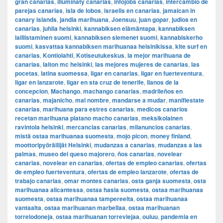
gran canarias
,
illuminaty canarias
,
infojobs canarias
,
intercambio de
parejas canarias
,
isla de lobos
,
israelis en canarias
,
jamaican in
canary islands
,
jandia marihuana
,
Joensuu
,
juan gopar
,
judios en
canarias
,
juhlia helsinki
,
kannabiksen elämäntapa
,
kannabiksen
laillistaminen suomi
,
kannabiksen siemenet suomi
,
kannabiskerho
suomi
,
kasvattaa kannabiksen marihuanaa helsinikissa
,
kite surf en
canarias
,
Kontiolahti
,
Kotiseutukeskus
,
la mejor marihuana de
canarias
,
laiton mc helsinki
,
las mejores mujeres de canarias
,
las
pocetas
,
latina suomessa
,
ligar en canarias
,
ligar en fuerteventura
,
ligar en lanzarote
,
ligar en sta cruz de tenerife
,
llanos de la
concepcion
,
Machango
,
machango canarias
,
madrileños en
canarias
,
majanicho
,
mal nombre
,
mandarse a mudar
,
manifiestate
canarias
,
marihuana para estres canarias
,
medicos canarios
recetan marihuana platano macho canarias
,
meksikolainen
ravintola helsinki
,
mercancias canarias
,
milanuncios canarias
,
mistä ostaa marihuanaa suomesta
,
mojo picon
,
money finland
,
moottoripyöräilijät Helsinki
,
mudanzas a canarias
,
mudanzas a las
palmas
,
museo del queso majorero
,
ños canarias
,
novelear
canarias
,
novelear en canarias
,
ofertas de empleo canarias
,
ofertas
de empleo fuerteventura
,
ofertas de empleo lanzarote
,
ofertas de
trabajo canarias
,
omar montes canarias
,
osta ganja suomesta
,
osta
marihuanaa alicantessa
,
ostaa hasia suomesta
,
ostaa marihuanaa
suomesta
,
ostaa marihuanaa tampereelta
,
ostaa marihuanaa
vantaalta
,
ostaa marihuanan marbellaa
,
ostaa marihuanan
torrelodoneja
,
ostaa marihuanan torreviejaa
,
ouluu
,
pandemia en