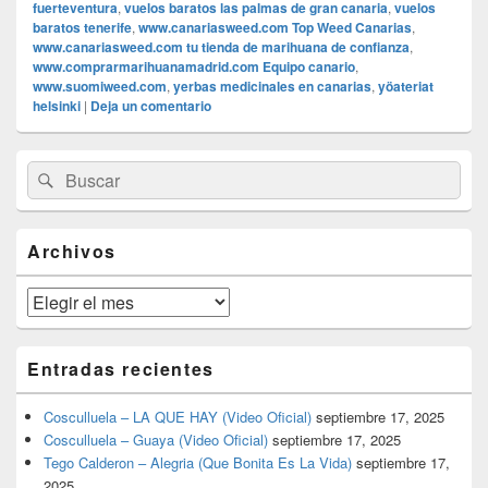
fuerteventura
,
vuelos baratos las palmas de gran canaria
,
vuelos
baratos tenerife
,
www.canariasweed.com Top Weed Canarias
,
www.canariasweed.com tu tienda de marihuana de confianza
,
www.comprarmarihuanamadrid.com Equipo canario
,
www.suomiweed.com
,
yerbas medicinales en canarias
,
yöateriat
helsinki
|
Deja un comentario
El
Buscar
Buscar
área
por:
de
widget
barra
Archivos
lateral
primaria
Archivos
Entradas recientes
Cosculluela – LA QUE HAY (Video Oficial)
septiembre 17, 2025
Cosculluela – Guaya (Video Oficial)
septiembre 17, 2025
Tego Calderon – Alegria (Que Bonita Es La Vida)
septiembre 17,
2025