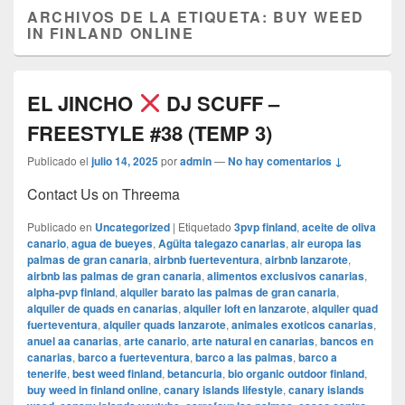
ARCHIVOS DE LA ETIQUETA:
BUY WEED
IN FINLAND ONLINE
EL JINCHO
DJ SCUFF –
FREESTYLE #38 (TEMP 3)
Publicado el
julio 14, 2025
por
admin
—
No hay comentarios ↓
Contact Us on Threema
Publicado en
Uncategorized
|
Etiquetado
3pvp finland
,
aceite de oliva
canario
,
agua de bueyes
,
Agüita talegazo canarias
,
air europa las
palmas de gran canaria
,
airbnb fuerteventura
,
airbnb lanzarote
,
airbnb las palmas de gran canaria
,
alimentos exclusivos canarias
,
alpha-pvp finland
,
alquiler barato las palmas de gran canaria
,
alquiler de quads en canarias
,
alquiler loft en lanzarote
,
alquiler quad
fuerteventura
,
alquiler quads lanzarote
,
animales exoticos canarias
,
anuel aa canarias
,
arte canario
,
arte natural en canarias
,
bancos en
canarias
,
barco a fuerteventura
,
barco a las palmas
,
barco a
tenerife
,
best weed finland
,
betancuria
,
bio organic outdoor finland
,
buy weed in finland online
,
canary islands lifestyle
,
canary islands