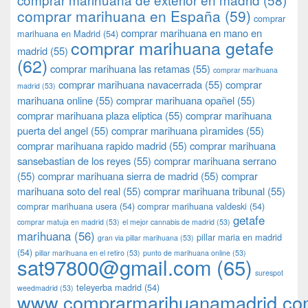
comprar marihuana en España
(59)
comprar
comprar marihuana en mano en
marihuana en Madrid
(54)
comprar marihuana getafe
madrid
(55)
(62)
comprar marihuana las retamas
(55)
comprar marihuana
comprar marihuana navacerrada
(55)
comprar
madrid
(53)
marihuana online
(55)
comprar marihuana opañel
(55)
comprar marihuana plaza eliptica
(55)
comprar marihuana
puerta del angel
(55)
comprar marihuana pìramides
(55)
comprar marihuana rapido madrid
(55)
comprar marihuana
sansebastian de los reyes
(55)
comprar marihuana serrano
(55)
comprar marihuana sierra de madrid
(55)
comprar
marihuana soto del real
(55)
comprar marihuana tribunal
(55)
comprar marihuana usera
(54)
comprar marihuana valdeski
(54)
getafe
comprar matuja en madrid
(53)
el mejor cannabis de madrid
(53)
marihuana
(56)
pillar maria en madrid
gran via pillar marihuana
(53)
(54)
pillar marihuana en el retiro
(53)
punto de marihuana online
(53)
sat97800@gmail.com
(65)
surespot
teleyerba madrid
(54)
weedmadrid
(53)
www.comprarmarihuanamadrid.c