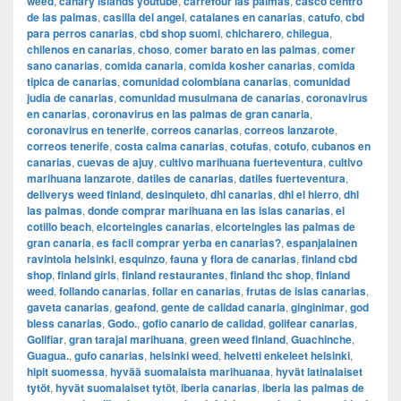
weed
,
canary islands youtube
,
carrefour las palmas
,
casco centro
de las palmas
,
casilla del angel
,
catalanes en canarias
,
catufo
,
cbd
para perros canarias
,
cbd shop suomi
,
chicharero
,
chilegua
,
chilenos en canarias
,
choso
,
comer barato en las palmas
,
comer
sano canarias
,
comida canaria
,
comida kosher canarias
,
comida
tipica de canarias
,
comunidad colombiana canarias
,
comunidad
judia de canarias
,
comunidad musulmana de canarias
,
coronavirus
en canarias
,
coronavirus en las palmas de gran canaria
,
coronavirus en tenerife
,
correos canarias
,
correos lanzarote
,
correos tenerife
,
costa calma canarias
,
cotufas
,
cotufo
,
cubanos en
canarias
,
cuevas de ajuy
,
cultivo marihuana fuerteventura
,
cultivo
marihuana lanzarote
,
datiles de canarias
,
datiles fuerteventura
,
deliverys weed finland
,
desinquieto
,
dhl canarias
,
dhl el hierro
,
dhl
las palmas
,
donde comprar marihuana en las islas canarias
,
el
cotillo beach
,
elcorteingles canarias
,
elcorteingles las palmas de
gran canaria
,
es facil comprar yerba en canarias?
,
espanjalainen
ravintola helsinki
,
esquinzo
,
fauna y flora de canarias
,
finland cbd
shop
,
finland girls
,
finland restaurantes
,
finland thc shop
,
finland
weed
,
follando canarias
,
follar en canarias
,
frutas de islas canarias
,
gaveta canarias
,
geafond
,
gente de calidad canaria
,
ginginimar
,
god
bless canarias
,
Godo.
,
gofio canario de calidad
,
golifear canarias
,
Golifiar
,
gran tarajal marihuana
,
green weed finland
,
Guachinche
,
Guagua.
,
gufo canarias
,
helsinki weed
,
helvetti enkeleet helsinki
,
hipit suomessa
,
hyvää suomalaista marihuanaa
,
hyvät latinalaiset
tytöt
,
hyvät suomalaiset tytöt
,
iberia canarias
,
iberia las palmas de