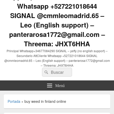
Whatsapp +527221018644
SIGNAL @cmmleomadrid.65 –
Leo (English support) –
panterarosa1772@gmail.com –
Threema: JHXT6HHA
Principal Whatsapp+34677084290 SIGNAL – yeffy (no english support) –
Secundario AttCliente Whatsapp +527221018644 SIGNAL
@cmmleomadrid.65 – Leo (English support) – panterarosa1772@gmail.com
– Threema: JHXT6HHA
Buscar
Buscar
por:
Menú
Portada
»
buy weed in finland online