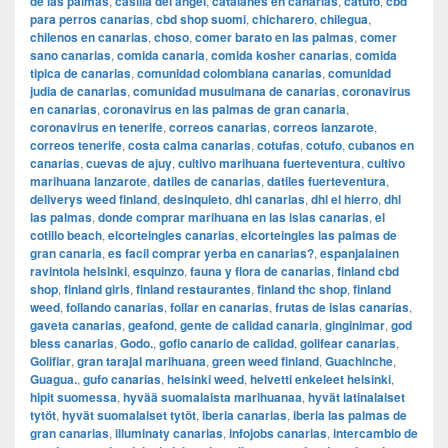
de las palmas
,
casilla del angel
,
catalanes en canarias
,
catufo
,
cbd
para perros canarias
,
cbd shop suomi
,
chicharero
,
chilegua
,
chilenos en canarias
,
choso
,
comer barato en las palmas
,
comer
sano canarias
,
comida canaria
,
comida kosher canarias
,
comida
tipica de canarias
,
comunidad colombiana canarias
,
comunidad
judia de canarias
,
comunidad musulmana de canarias
,
coronavirus
en canarias
,
coronavirus en las palmas de gran canaria
,
coronavirus en tenerife
,
correos canarias
,
correos lanzarote
,
correos tenerife
,
costa calma canarias
,
cotufas
,
cotufo
,
cubanos en
canarias
,
cuevas de ajuy
,
cultivo marihuana fuerteventura
,
cultivo
marihuana lanzarote
,
datiles de canarias
,
datiles fuerteventura
,
deliverys weed finland
,
desinquieto
,
dhl canarias
,
dhl el hierro
,
dhl
las palmas
,
donde comprar marihuana en las islas canarias
,
el
cotillo beach
,
elcorteingles canarias
,
elcorteingles las palmas de
gran canaria
,
es facil comprar yerba en canarias?
,
espanjalainen
ravintola helsinki
,
esquinzo
,
fauna y flora de canarias
,
finland cbd
shop
,
finland girls
,
finland restaurantes
,
finland thc shop
,
finland
weed
,
follando canarias
,
follar en canarias
,
frutas de islas canarias
,
gaveta canarias
,
geafond
,
gente de calidad canaria
,
ginginimar
,
god
bless canarias
,
Godo.
,
gofio canario de calidad
,
golifear canarias
,
Golifiar
,
gran tarajal marihuana
,
green weed finland
,
Guachinche
,
Guagua.
,
gufo canarias
,
helsinki weed
,
helvetti enkeleet helsinki
,
hipit suomessa
,
hyvää suomalaista marihuanaa
,
hyvät latinalaiset
tytöt
,
hyvät suomalaiset tytöt
,
iberia canarias
,
iberia las palmas de
gran canarias
,
illuminaty canarias
,
infojobs canarias
,
intercambio de