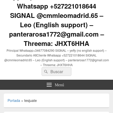
Whatsapp +527221018644
SIGNAL @cmmleomadrid.65 –
Leo (English support) –
panterarosa1772@gmail.com –
Threema: JHXT6HHA
Principal Whatsapp+34677084290 SIGNAL – yeffy (no english support) –
Secundario AttCliente Whatsapp +527221018644 SIGNAL
@cmmleomadrid.65 – Leo (English support) – panterarosa1772@gmail.com
– Threema: JHXT6HHA
Buscar
Buscar
por:
Menú
Portada
»
tesjuate