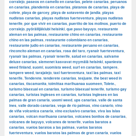
corralejo
,
paseos en camello en canarias
,
pelete canarias
,
peruanos
en canarias
,
plandemia en canarias
,
platanos de canarias
,
playa de
cofete
,
playa de garcey
,
playa de sotavento de jandia
,
playas
nudistas canarias
,
playas nudistas fuerteventura
,
playas nudistas
tenerife
,
por que vivir en canarias
,
puertito de los molinos
,
puerto de
corralejo
,
pyöräilijäklubi helsinki
,
que paso bayuyo
,
restaurante
aleman en las palmas
,
restaurante chino en canarias
,
restaurante
chino en las palmas
,
restaurante colombiano en canarias
,
restaurante judio en canarias
,
restaurante peruano en canarias
,
rinconcito aleman en canarias
,
rosa del taro
,
ryanair fuerteventura
,
ryanair las palmas
,
ryanair tenerife
,
salud en canarias
,
salvame
deluxe canarias
,
siemenet kasvavat myymälä helsinki
,
spaniesta
weed finland
,
suomi
,
suomista weed
,
surf en canarias
,
tampere
,
tampere weed
,
tarajalejo
,
taxi fuerteventura
,
taxi las palmas
,
taxi
tenerife
,
Tenderete
,
tenderete canarias
,
tesjuate
,
the best weed in
canarias
,
tiscamanita
,
toimittaa marihuanaa suomeen
,
Tolete.
,
turismo bisexual en canarias
,
turismo bisexual tenerife
,
turismo gay
canarias
,
turistas ingleses en canarias
,
turistas ingleses en las
palmas de gran canaria
,
uoomi weed
,
ups canarias
,
valle de santa
ines
,
valle dorado canarias
,
vega de rio palmas
,
vino canario
,
vino
de viña volcanica canaria
,
vino exclusivo canarias
,
viva las islas
canarias
,
volcan marihuana canarias
,
volcanes bonitos de canarias
,
volcanes de bayuyo
,
volcanes de tenerife
,
vuelos baratos a
canarias
,
vuelos baratos a las palmas
,
vuelos baratos
fuerteventura
,
vuelos baratos las palmas de gran canaria
,
vuelos