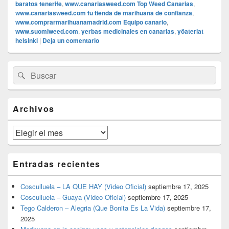
baratos tenerife
,
www.canariasweed.com Top Weed Canarias
,
www.canariasweed.com tu tienda de marihuana de confianza
,
www.comprarmarihuanamadrid.com Equipo canario
,
www.suomiweed.com
,
yerbas medicinales en canarias
,
yöateriat
helsinki
|
Deja un comentario
El
Buscar
Buscar
área
por:
de
widget
barra
Archivos
lateral
primaria
Archivos
Entradas recientes
Cosculluela – LA QUE HAY (Video Oficial)
septiembre 17, 2025
Cosculluela – Guaya (Video Oficial)
septiembre 17, 2025
Tego Calderon – Alegria (Que Bonita Es La Vida)
septiembre 17,
2025