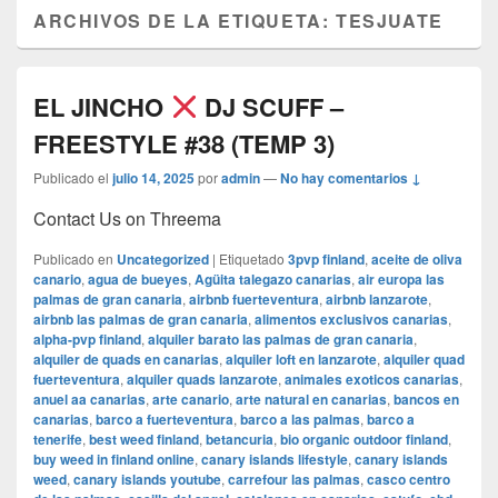
ARCHIVOS DE LA ETIQUETA:
TESJUATE
EL JINCHO
DJ SCUFF –
FREESTYLE #38 (TEMP 3)
Publicado el
julio 14, 2025
por
admin
—
No hay comentarios ↓
Contact Us on Threema
Publicado en
Uncategorized
|
Etiquetado
3pvp finland
,
aceite de oliva
canario
,
agua de bueyes
,
Agüita talegazo canarias
,
air europa las
palmas de gran canaria
,
airbnb fuerteventura
,
airbnb lanzarote
,
airbnb las palmas de gran canaria
,
alimentos exclusivos canarias
,
alpha-pvp finland
,
alquiler barato las palmas de gran canaria
,
alquiler de quads en canarias
,
alquiler loft en lanzarote
,
alquiler quad
fuerteventura
,
alquiler quads lanzarote
,
animales exoticos canarias
,
anuel aa canarias
,
arte canario
,
arte natural en canarias
,
bancos en
canarias
,
barco a fuerteventura
,
barco a las palmas
,
barco a
tenerife
,
best weed finland
,
betancuria
,
bio organic outdoor finland
,
buy weed in finland online
,
canary islands lifestyle
,
canary islands
weed
,
canary islands youtube
,
carrefour las palmas
,
casco centro