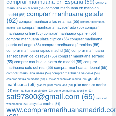
comprar marihuana en España
(59)
comprar
comprar marihuana en mano en
marihuana en Madrid
(54)
comprar marihuana getafe
madrid
(55)
(62)
comprar marihuana las retamas
(55)
comprar marihuana
comprar marihuana navacerrada
(55)
comprar
madrid
(53)
marihuana online
(55)
comprar marihuana opañel
(55)
comprar marihuana plaza eliptica
(55)
comprar marihuana
puerta del angel
(55)
comprar marihuana pìramides
(55)
comprar marihuana rapido madrid
(55)
comprar marihuana
sansebastian de los reyes
(55)
comprar marihuana serrano
(55)
comprar marihuana sierra de madrid
(55)
comprar
marihuana soto del real
(55)
comprar marihuana tribunal
(55)
comprar marihuana usera
(54)
comprar marihuana valdeski
(54)
getafe
comprar matuja en madrid
(53)
el mejor cannabis de madrid
(53)
marihuana
(56)
pillar maria en madrid
gran via pillar marihuana
(53)
(54)
pillar marihuana en el retiro
(53)
punto de marihuana online
(53)
sat97800@gmail.com
(65)
surespot
teleyerba madrid
(54)
weedmadrid
(53)
www.comprarmarihuanamadrid.c