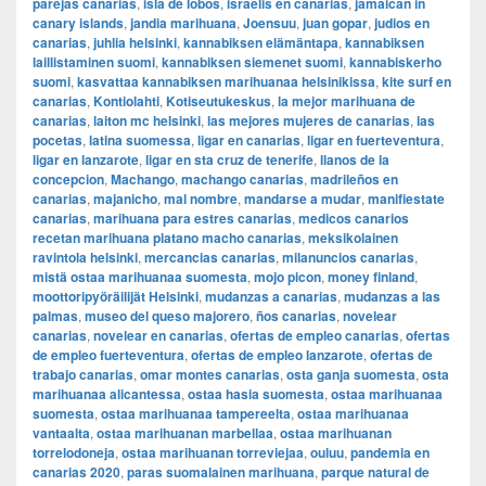
parejas canarias
,
isla de lobos
,
israelis en canarias
,
jamaican in
canary islands
,
jandia marihuana
,
Joensuu
,
juan gopar
,
judios en
canarias
,
juhlia helsinki
,
kannabiksen elämäntapa
,
kannabiksen
laillistaminen suomi
,
kannabiksen siemenet suomi
,
kannabiskerho
suomi
,
kasvattaa kannabiksen marihuanaa helsinikissa
,
kite surf en
canarias
,
Kontiolahti
,
Kotiseutukeskus
,
la mejor marihuana de
canarias
,
laiton mc helsinki
,
las mejores mujeres de canarias
,
las
pocetas
,
latina suomessa
,
ligar en canarias
,
ligar en fuerteventura
,
ligar en lanzarote
,
ligar en sta cruz de tenerife
,
llanos de la
concepcion
,
Machango
,
machango canarias
,
madrileños en
canarias
,
majanicho
,
mal nombre
,
mandarse a mudar
,
manifiestate
canarias
,
marihuana para estres canarias
,
medicos canarios
recetan marihuana platano macho canarias
,
meksikolainen
ravintola helsinki
,
mercancias canarias
,
milanuncios canarias
,
mistä ostaa marihuanaa suomesta
,
mojo picon
,
money finland
,
moottoripyöräilijät Helsinki
,
mudanzas a canarias
,
mudanzas a las
palmas
,
museo del queso majorero
,
ños canarias
,
novelear
canarias
,
novelear en canarias
,
ofertas de empleo canarias
,
ofertas
de empleo fuerteventura
,
ofertas de empleo lanzarote
,
ofertas de
trabajo canarias
,
omar montes canarias
,
osta ganja suomesta
,
osta
marihuanaa alicantessa
,
ostaa hasia suomesta
,
ostaa marihuanaa
suomesta
,
ostaa marihuanaa tampereelta
,
ostaa marihuanaa
vantaalta
,
ostaa marihuanan marbellaa
,
ostaa marihuanan
torrelodoneja
,
ostaa marihuanan torreviejaa
,
ouluu
,
pandemia en
canarias 2020
,
paras suomalainen marihuana
,
parque natural de