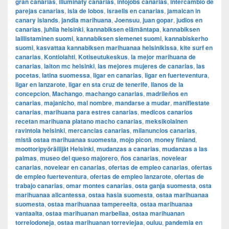
gran canarias
,
illuminaty canarias
,
infojobs canarias
,
intercambio de
parejas canarias
,
isla de lobos
,
israelis en canarias
,
jamaican in
canary islands
,
jandia marihuana
,
Joensuu
,
juan gopar
,
judios en
canarias
,
juhlia helsinki
,
kannabiksen elämäntapa
,
kannabiksen
laillistaminen suomi
,
kannabiksen siemenet suomi
,
kannabiskerho
suomi
,
kasvattaa kannabiksen marihuanaa helsinikissa
,
kite surf en
canarias
,
Kontiolahti
,
Kotiseutukeskus
,
la mejor marihuana de
canarias
,
laiton mc helsinki
,
las mejores mujeres de canarias
,
las
pocetas
,
latina suomessa
,
ligar en canarias
,
ligar en fuerteventura
,
ligar en lanzarote
,
ligar en sta cruz de tenerife
,
llanos de la
concepcion
,
Machango
,
machango canarias
,
madrileños en
canarias
,
majanicho
,
mal nombre
,
mandarse a mudar
,
manifiestate
canarias
,
marihuana para estres canarias
,
medicos canarios
recetan marihuana platano macho canarias
,
meksikolainen
ravintola helsinki
,
mercancias canarias
,
milanuncios canarias
,
mistä ostaa marihuanaa suomesta
,
mojo picon
,
money finland
,
moottoripyöräilijät Helsinki
,
mudanzas a canarias
,
mudanzas a las
palmas
,
museo del queso majorero
,
ños canarias
,
novelear
canarias
,
novelear en canarias
,
ofertas de empleo canarias
,
ofertas
de empleo fuerteventura
,
ofertas de empleo lanzarote
,
ofertas de
trabajo canarias
,
omar montes canarias
,
osta ganja suomesta
,
osta
marihuanaa alicantessa
,
ostaa hasia suomesta
,
ostaa marihuanaa
suomesta
,
ostaa marihuanaa tampereelta
,
ostaa marihuanaa
vantaalta
,
ostaa marihuanan marbellaa
,
ostaa marihuanan
torrelodoneja
,
ostaa marihuanan torreviejaa
,
ouluu
,
pandemia en