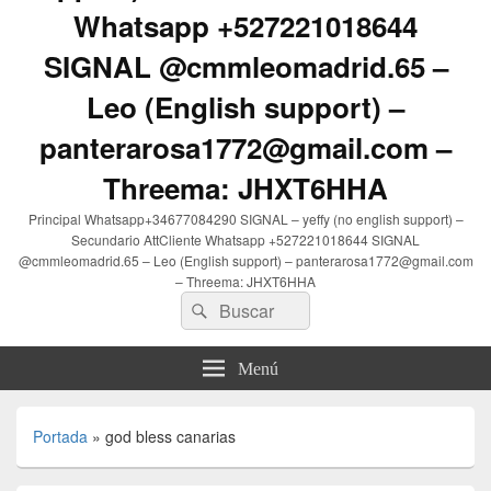
Whatsapp +527221018644
SIGNAL @cmmleomadrid.65 –
Leo (English support) –
panterarosa1772@gmail.com –
Threema: JHXT6HHA
Principal Whatsapp+34677084290 SIGNAL – yeffy (no english support) –
Secundario AttCliente Whatsapp +527221018644 SIGNAL
@cmmleomadrid.65 – Leo (English support) – panterarosa1772@gmail.com
– Threema: JHXT6HHA
Buscar
Buscar
por:
Menú
Portada
»
god bless canarias