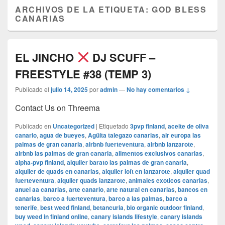
ARCHIVOS DE LA ETIQUETA:
GOD BLESS
CANARIAS
EL JINCHO
DJ SCUFF –
FREESTYLE #38 (TEMP 3)
Publicado el
julio 14, 2025
por
admin
—
No hay comentarios ↓
Contact Us on Threema
Publicado en
Uncategorized
|
Etiquetado
3pvp finland
,
aceite de oliva
canario
,
agua de bueyes
,
Agüita talegazo canarias
,
air europa las
palmas de gran canaria
,
airbnb fuerteventura
,
airbnb lanzarote
,
airbnb las palmas de gran canaria
,
alimentos exclusivos canarias
,
alpha-pvp finland
,
alquiler barato las palmas de gran canaria
,
alquiler de quads en canarias
,
alquiler loft en lanzarote
,
alquiler quad
fuerteventura
,
alquiler quads lanzarote
,
animales exoticos canarias
,
anuel aa canarias
,
arte canario
,
arte natural en canarias
,
bancos en
canarias
,
barco a fuerteventura
,
barco a las palmas
,
barco a
tenerife
,
best weed finland
,
betancuria
,
bio organic outdoor finland
,
buy weed in finland online
,
canary islands lifestyle
,
canary islands