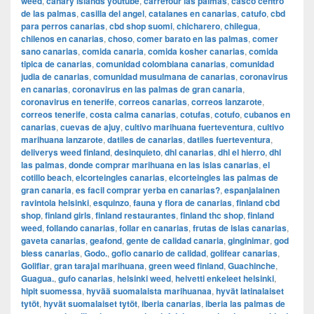
weed
,
canary islands youtube
,
carrefour las palmas
,
casco centro
de las palmas
,
casilla del angel
,
catalanes en canarias
,
catufo
,
cbd
para perros canarias
,
cbd shop suomi
,
chicharero
,
chilegua
,
chilenos en canarias
,
choso
,
comer barato en las palmas
,
comer
sano canarias
,
comida canaria
,
comida kosher canarias
,
comida
tipica de canarias
,
comunidad colombiana canarias
,
comunidad
judia de canarias
,
comunidad musulmana de canarias
,
coronavirus
en canarias
,
coronavirus en las palmas de gran canaria
,
coronavirus en tenerife
,
correos canarias
,
correos lanzarote
,
correos tenerife
,
costa calma canarias
,
cotufas
,
cotufo
,
cubanos en
canarias
,
cuevas de ajuy
,
cultivo marihuana fuerteventura
,
cultivo
marihuana lanzarote
,
datiles de canarias
,
datiles fuerteventura
,
deliverys weed finland
,
desinquieto
,
dhl canarias
,
dhl el hierro
,
dhl
las palmas
,
donde comprar marihuana en las islas canarias
,
el
cotillo beach
,
elcorteingles canarias
,
elcorteingles las palmas de
gran canaria
,
es facil comprar yerba en canarias?
,
espanjalainen
ravintola helsinki
,
esquinzo
,
fauna y flora de canarias
,
finland cbd
shop
,
finland girls
,
finland restaurantes
,
finland thc shop
,
finland
weed
,
follando canarias
,
follar en canarias
,
frutas de islas canarias
,
gaveta canarias
,
geafond
,
gente de calidad canaria
,
ginginimar
,
god
bless canarias
,
Godo.
,
gofio canario de calidad
,
golifear canarias
,
Golifiar
,
gran tarajal marihuana
,
green weed finland
,
Guachinche
,
Guagua.
,
gufo canarias
,
helsinki weed
,
helvetti enkeleet helsinki
,
hipit suomessa
,
hyvää suomalaista marihuanaa
,
hyvät latinalaiset
tytöt
,
hyvät suomalaiset tytöt
,
iberia canarias
,
iberia las palmas de