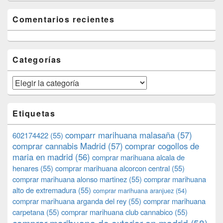
Comentarios recientes
Categorías
Categorías
Etiquetas
comparr marihuana malasaña
(57)
602174422
(55)
comprar cannabis Madrid
(57)
comprar cogollos de
maria en madrid
(56)
comprar marihuana alcala de
henares
(55)
comprar marihuana alcorcon central
(55)
comprar marihuana alonso martinez
(55)
comprar marihuana
alto de extremadura
(55)
comprar marihuana aranjuez
(54)
comprar marihuana arganda del rey
(55)
comprar marihuana
carpetana
(55)
comprar marihuana club cannabico
(55)
comprar marihuana de exterior en madrid
(58)