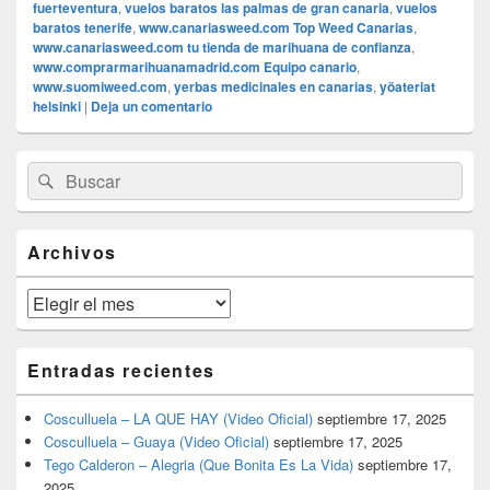
fuerteventura
,
vuelos baratos las palmas de gran canaria
,
vuelos
baratos tenerife
,
www.canariasweed.com Top Weed Canarias
,
www.canariasweed.com tu tienda de marihuana de confianza
,
www.comprarmarihuanamadrid.com Equipo canario
,
www.suomiweed.com
,
yerbas medicinales en canarias
,
yöateriat
helsinki
|
Deja un comentario
El
Buscar
Buscar
área
por:
de
widget
barra
Archivos
lateral
primaria
Archivos
Entradas recientes
Cosculluela – LA QUE HAY (Video Oficial)
septiembre 17, 2025
Cosculluela – Guaya (Video Oficial)
septiembre 17, 2025
Tego Calderon – Alegria (Que Bonita Es La Vida)
septiembre 17,
2025