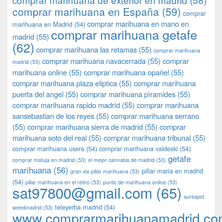
comprar marihuana en España
(59)
comprar
comprar marihuana en mano en
marihuana en Madrid
(54)
comprar marihuana getafe
madrid
(55)
(62)
comprar marihuana las retamas
(55)
comprar marihuana
comprar marihuana navacerrada
(55)
comprar
madrid
(53)
marihuana online
(55)
comprar marihuana opañel
(55)
comprar marihuana plaza eliptica
(55)
comprar marihuana
puerta del angel
(55)
comprar marihuana pìramides
(55)
comprar marihuana rapido madrid
(55)
comprar marihuana
sansebastian de los reyes
(55)
comprar marihuana serrano
(55)
comprar marihuana sierra de madrid
(55)
comprar
marihuana soto del real
(55)
comprar marihuana tribunal
(55)
comprar marihuana usera
(54)
comprar marihuana valdeski
(54)
getafe
comprar matuja en madrid
(53)
el mejor cannabis de madrid
(53)
marihuana
(56)
pillar maria en madrid
gran via pillar marihuana
(53)
(54)
pillar marihuana en el retiro
(53)
punto de marihuana online
(53)
sat97800@gmail.com
(65)
surespot
teleyerba madrid
(54)
weedmadrid
(53)
www.comprarmarihuanamadrid.c