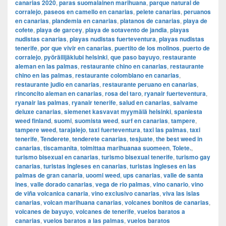
canarias 2020
,
paras suomalainen marihuana
,
parque natural de
corralejo
,
paseos en camello en canarias
,
pelete canarias
,
peruanos
en canarias
,
plandemia en canarias
,
platanos de canarias
,
playa de
cofete
,
playa de garcey
,
playa de sotavento de jandia
,
playas
nudistas canarias
,
playas nudistas fuerteventura
,
playas nudistas
tenerife
,
por que vivir en canarias
,
puertito de los molinos
,
puerto de
corralejo
,
pyöräilijäklubi helsinki
,
que paso bayuyo
,
restaurante
aleman en las palmas
,
restaurante chino en canarias
,
restaurante
chino en las palmas
,
restaurante colombiano en canarias
,
restaurante judio en canarias
,
restaurante peruano en canarias
,
rinconcito aleman en canarias
,
rosa del taro
,
ryanair fuerteventura
,
ryanair las palmas
,
ryanair tenerife
,
salud en canarias
,
salvame
deluxe canarias
,
siemenet kasvavat myymälä helsinki
,
spaniesta
weed finland
,
suomi
,
suomista weed
,
surf en canarias
,
tampere
,
tampere weed
,
tarajalejo
,
taxi fuerteventura
,
taxi las palmas
,
taxi
tenerife
,
Tenderete
,
tenderete canarias
,
tesjuate
,
the best weed in
canarias
,
tiscamanita
,
toimittaa marihuanaa suomeen
,
Tolete.
,
turismo bisexual en canarias
,
turismo bisexual tenerife
,
turismo gay
canarias
,
turistas ingleses en canarias
,
turistas ingleses en las
palmas de gran canaria
,
uoomi weed
,
ups canarias
,
valle de santa
ines
,
valle dorado canarias
,
vega de rio palmas
,
vino canario
,
vino
de viña volcanica canaria
,
vino exclusivo canarias
,
viva las islas
canarias
,
volcan marihuana canarias
,
volcanes bonitos de canarias
,
volcanes de bayuyo
,
volcanes de tenerife
,
vuelos baratos a
canarias
,
vuelos baratos a las palmas
,
vuelos baratos