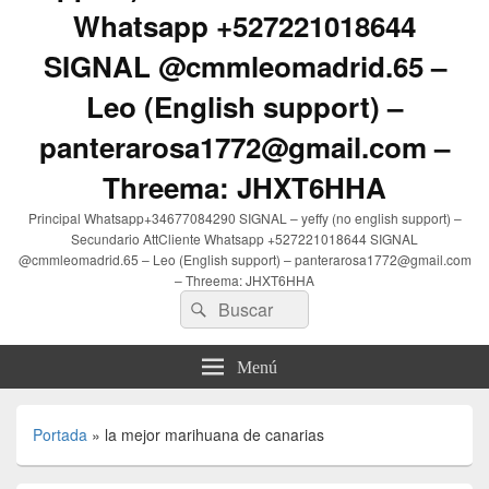
Whatsapp +527221018644
SIGNAL @cmmleomadrid.65 –
Leo (English support) –
panterarosa1772@gmail.com –
Threema: JHXT6HHA
Principal Whatsapp+34677084290 SIGNAL – yeffy (no english support) –
Secundario AttCliente Whatsapp +527221018644 SIGNAL
@cmmleomadrid.65 – Leo (English support) – panterarosa1772@gmail.com
– Threema: JHXT6HHA
Buscar
Buscar
por:
Menú
Portada
»
la mejor marihuana de canarias