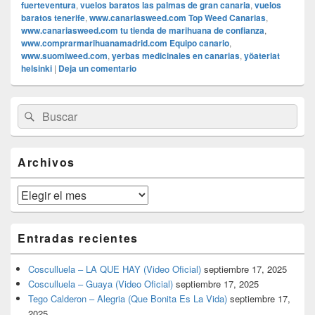
fuerteventura
,
vuelos baratos las palmas de gran canaria
,
vuelos
baratos tenerife
,
www.canariasweed.com Top Weed Canarias
,
www.canariasweed.com tu tienda de marihuana de confianza
,
www.comprarmarihuanamadrid.com Equipo canario
,
www.suomiweed.com
,
yerbas medicinales en canarias
,
yöateriat
helsinki
|
Deja un comentario
El
Buscar
Buscar
área
por:
de
widget
barra
Archivos
lateral
primaria
Archivos
Entradas recientes
Cosculluela – LA QUE HAY (Video Oficial)
septiembre 17, 2025
Cosculluela – Guaya (Video Oficial)
septiembre 17, 2025
Tego Calderon – Alegria (Que Bonita Es La Vida)
septiembre 17,
2025