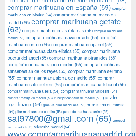
comprar marihuana en España
(59)
comprar
comprar marihuana en mano en
marihuana en Madrid
(54)
comprar marihuana getafe
madrid
(55)
(62)
comprar marihuana las retamas
(55)
comprar marihuana
comprar marihuana navacerrada
(55)
comprar
madrid
(53)
marihuana online
(55)
comprar marihuana opañel
(55)
comprar marihuana plaza eliptica
(55)
comprar marihuana
puerta del angel
(55)
comprar marihuana pìramides
(55)
comprar marihuana rapido madrid
(55)
comprar marihuana
sansebastian de los reyes
(55)
comprar marihuana serrano
(55)
comprar marihuana sierra de madrid
(55)
comprar
marihuana soto del real
(55)
comprar marihuana tribunal
(55)
comprar marihuana usera
(54)
comprar marihuana valdeski
(54)
getafe
comprar matuja en madrid
(53)
el mejor cannabis de madrid
(53)
marihuana
(56)
pillar maria en madrid
gran via pillar marihuana
(53)
(54)
pillar marihuana en el retiro
(53)
punto de marihuana online
(53)
sat97800@gmail.com
(65)
surespot
teleyerba madrid
(54)
weedmadrid
(53)
www.comprarmarihuanamadrid.c