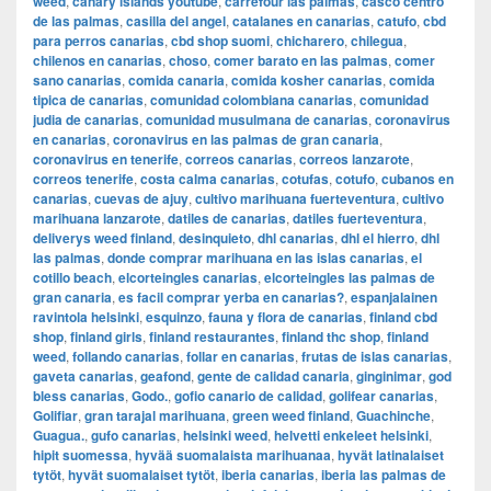
weed
,
canary islands youtube
,
carrefour las palmas
,
casco centro
de las palmas
,
casilla del angel
,
catalanes en canarias
,
catufo
,
cbd
para perros canarias
,
cbd shop suomi
,
chicharero
,
chilegua
,
chilenos en canarias
,
choso
,
comer barato en las palmas
,
comer
sano canarias
,
comida canaria
,
comida kosher canarias
,
comida
tipica de canarias
,
comunidad colombiana canarias
,
comunidad
judia de canarias
,
comunidad musulmana de canarias
,
coronavirus
en canarias
,
coronavirus en las palmas de gran canaria
,
coronavirus en tenerife
,
correos canarias
,
correos lanzarote
,
correos tenerife
,
costa calma canarias
,
cotufas
,
cotufo
,
cubanos en
canarias
,
cuevas de ajuy
,
cultivo marihuana fuerteventura
,
cultivo
marihuana lanzarote
,
datiles de canarias
,
datiles fuerteventura
,
deliverys weed finland
,
desinquieto
,
dhl canarias
,
dhl el hierro
,
dhl
las palmas
,
donde comprar marihuana en las islas canarias
,
el
cotillo beach
,
elcorteingles canarias
,
elcorteingles las palmas de
gran canaria
,
es facil comprar yerba en canarias?
,
espanjalainen
ravintola helsinki
,
esquinzo
,
fauna y flora de canarias
,
finland cbd
shop
,
finland girls
,
finland restaurantes
,
finland thc shop
,
finland
weed
,
follando canarias
,
follar en canarias
,
frutas de islas canarias
,
gaveta canarias
,
geafond
,
gente de calidad canaria
,
ginginimar
,
god
bless canarias
,
Godo.
,
gofio canario de calidad
,
golifear canarias
,
Golifiar
,
gran tarajal marihuana
,
green weed finland
,
Guachinche
,
Guagua.
,
gufo canarias
,
helsinki weed
,
helvetti enkeleet helsinki
,
hipit suomessa
,
hyvää suomalaista marihuanaa
,
hyvät latinalaiset
tytöt
,
hyvät suomalaiset tytöt
,
iberia canarias
,
iberia las palmas de