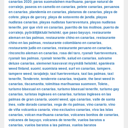
canarias 2020
,
paras suomalainen marihuana
,
parque natural de
corralejo
,
paseos en camello en canarias
,
pelete canarias
,
peruanos
en canarias
,
plandemia en canarias
,
platanos de canarias
,
playa de
cofete
,
playa de garcey
,
playa de sotavento de jandia
,
playas
nudistas canarias
,
playas nudistas fuerteventura
,
playas nudistas
tenerife
,
por que vivir en canarias
,
puertito de los molinos
,
puerto de
corralejo
,
pyöräilijäklubi helsinki
,
que paso bayuyo
,
restaurante
aleman en las palmas
,
restaurante chino en canarias
,
restaurante
chino en las palmas
,
restaurante colombiano en canarias
,
restaurante judio en canarias
,
restaurante peruano en canarias
,
rinconcito aleman en canarias
,
rosa del taro
,
ryanair fuerteventura
,
ryanair las palmas
,
ryanair tenerife
,
salud en canarias
,
salvame
deluxe canarias
,
siemenet kasvavat myymälä helsinki
,
spaniesta
weed finland
,
suomi
,
suomista weed
,
surf en canarias
,
tampere
,
tampere weed
,
tarajalejo
,
taxi fuerteventura
,
taxi las palmas
,
taxi
tenerife
,
Tenderete
,
tenderete canarias
,
tesjuate
,
the best weed in
canarias
,
tiscamanita
,
toimittaa marihuanaa suomeen
,
Tolete.
,
turismo bisexual en canarias
,
turismo bisexual tenerife
,
turismo gay
canarias
,
turistas ingleses en canarias
,
turistas ingleses en las
palmas de gran canaria
,
uoomi weed
,
ups canarias
,
valle de santa
ines
,
valle dorado canarias
,
vega de rio palmas
,
vino canario
,
vino
de viña volcanica canaria
,
vino exclusivo canarias
,
viva las islas
canarias
,
volcan marihuana canarias
,
volcanes bonitos de canarias
,
volcanes de bayuyo
,
volcanes de tenerife
,
vuelos baratos a
canarias
,
vuelos baratos a las palmas
,
vuelos baratos