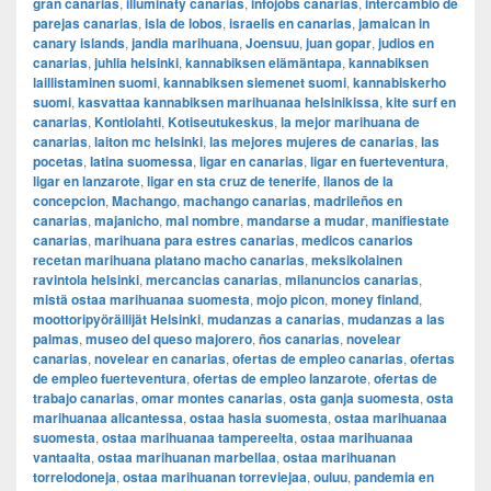
gran canarias
,
illuminaty canarias
,
infojobs canarias
,
intercambio de
parejas canarias
,
isla de lobos
,
israelis en canarias
,
jamaican in
canary islands
,
jandia marihuana
,
Joensuu
,
juan gopar
,
judios en
canarias
,
juhlia helsinki
,
kannabiksen elämäntapa
,
kannabiksen
laillistaminen suomi
,
kannabiksen siemenet suomi
,
kannabiskerho
suomi
,
kasvattaa kannabiksen marihuanaa helsinikissa
,
kite surf en
canarias
,
Kontiolahti
,
Kotiseutukeskus
,
la mejor marihuana de
canarias
,
laiton mc helsinki
,
las mejores mujeres de canarias
,
las
pocetas
,
latina suomessa
,
ligar en canarias
,
ligar en fuerteventura
,
ligar en lanzarote
,
ligar en sta cruz de tenerife
,
llanos de la
concepcion
,
Machango
,
machango canarias
,
madrileños en
canarias
,
majanicho
,
mal nombre
,
mandarse a mudar
,
manifiestate
canarias
,
marihuana para estres canarias
,
medicos canarios
recetan marihuana platano macho canarias
,
meksikolainen
ravintola helsinki
,
mercancias canarias
,
milanuncios canarias
,
mistä ostaa marihuanaa suomesta
,
mojo picon
,
money finland
,
moottoripyöräilijät Helsinki
,
mudanzas a canarias
,
mudanzas a las
palmas
,
museo del queso majorero
,
ños canarias
,
novelear
canarias
,
novelear en canarias
,
ofertas de empleo canarias
,
ofertas
de empleo fuerteventura
,
ofertas de empleo lanzarote
,
ofertas de
trabajo canarias
,
omar montes canarias
,
osta ganja suomesta
,
osta
marihuanaa alicantessa
,
ostaa hasia suomesta
,
ostaa marihuanaa
suomesta
,
ostaa marihuanaa tampereelta
,
ostaa marihuanaa
vantaalta
,
ostaa marihuanan marbellaa
,
ostaa marihuanan
torrelodoneja
,
ostaa marihuanan torreviejaa
,
ouluu
,
pandemia en