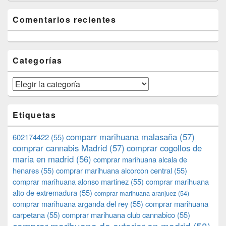
Comentarios recientes
Categorías
Categorías
Etiquetas
comparr marihuana malasaña
(57)
602174422
(55)
comprar cannabis Madrid
(57)
comprar cogollos de
maria en madrid
(56)
comprar marihuana alcala de
henares
(55)
comprar marihuana alcorcon central
(55)
comprar marihuana alonso martinez
(55)
comprar marihuana
alto de extremadura
(55)
comprar marihuana aranjuez
(54)
comprar marihuana arganda del rey
(55)
comprar marihuana
carpetana
(55)
comprar marihuana club cannabico
(55)
comprar marihuana de exterior en madrid
(58)