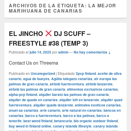
ARCHIVOS DE LA ETIQUETA:
LA MEJOR
MARIHUANA DE CANARIAS
EL JINCHO
DJ SCUFF –
FREESTYLE #38 (TEMP 3)
Publicado el
julio 14, 2025
por
admin
—
No hay comentarios ↓
Contact Us on Threema
Publicado en
Uncategorized
|
Etiquetado
3pvp finland
,
aceite de oliva
canario
,
agua de bueyes
,
Agüita talegazo canarias
,
air europa las
palmas de gran canaria
,
airbnb fuerteventura
,
airbnb lanzarote
,
airbnb las palmas de gran canaria
,
alimentos exclusivos canarias
,
alpha-pvp finland
,
alquiler barato las palmas de gran canaria
,
alquiler de quads en canarias
,
alquiler loft en lanzarote
,
alquiler quad
fuerteventura
,
alquiler quads lanzarote
,
animales exoticos canarias
,
anuel aa canarias
,
arte canario
,
arte natural en canarias
,
bancos en
canarias
,
barco a fuerteventura
,
barco a las palmas
,
barco a
tenerife
,
best weed finland
,
betancuria
,
bio organic outdoor finland
,
buy weed in finland online
,
canary islands lifestyle
,
canary islands