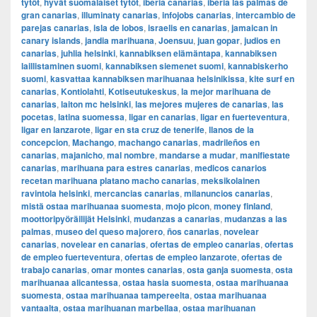
tytöt
,
hyvät suomalaiset tytöt
,
iberia canarias
,
iberia las palmas de
gran canarias
,
illuminaty canarias
,
infojobs canarias
,
intercambio de
parejas canarias
,
isla de lobos
,
israelis en canarias
,
jamaican in
canary islands
,
jandia marihuana
,
Joensuu
,
juan gopar
,
judios en
canarias
,
juhlia helsinki
,
kannabiksen elämäntapa
,
kannabiksen
laillistaminen suomi
,
kannabiksen siemenet suomi
,
kannabiskerho
suomi
,
kasvattaa kannabiksen marihuanaa helsinikissa
,
kite surf en
canarias
,
Kontiolahti
,
Kotiseutukeskus
,
la mejor marihuana de
canarias
,
laiton mc helsinki
,
las mejores mujeres de canarias
,
las
pocetas
,
latina suomessa
,
ligar en canarias
,
ligar en fuerteventura
,
ligar en lanzarote
,
ligar en sta cruz de tenerife
,
llanos de la
concepcion
,
Machango
,
machango canarias
,
madrileños en
canarias
,
majanicho
,
mal nombre
,
mandarse a mudar
,
manifiestate
canarias
,
marihuana para estres canarias
,
medicos canarios
recetan marihuana platano macho canarias
,
meksikolainen
ravintola helsinki
,
mercancias canarias
,
milanuncios canarias
,
mistä ostaa marihuanaa suomesta
,
mojo picon
,
money finland
,
moottoripyöräilijät Helsinki
,
mudanzas a canarias
,
mudanzas a las
palmas
,
museo del queso majorero
,
ños canarias
,
novelear
canarias
,
novelear en canarias
,
ofertas de empleo canarias
,
ofertas
de empleo fuerteventura
,
ofertas de empleo lanzarote
,
ofertas de
trabajo canarias
,
omar montes canarias
,
osta ganja suomesta
,
osta
marihuanaa alicantessa
,
ostaa hasia suomesta
,
ostaa marihuanaa
suomesta
,
ostaa marihuanaa tampereelta
,
ostaa marihuanaa
vantaalta
,
ostaa marihuanan marbellaa
,
ostaa marihuanan