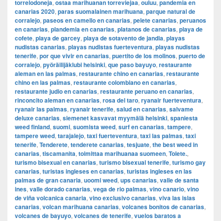
torrelodoneja
,
ostaa marihuanan torreviejaa
,
ouluu
,
pandemia en
canarias 2020
,
paras suomalainen marihuana
,
parque natural de
corralejo
,
paseos en camello en canarias
,
pelete canarias
,
peruanos
en canarias
,
plandemia en canarias
,
platanos de canarias
,
playa de
cofete
,
playa de garcey
,
playa de sotavento de jandia
,
playas
nudistas canarias
,
playas nudistas fuerteventura
,
playas nudistas
tenerife
,
por que vivir en canarias
,
puertito de los molinos
,
puerto de
corralejo
,
pyöräilijäklubi helsinki
,
que paso bayuyo
,
restaurante
aleman en las palmas
,
restaurante chino en canarias
,
restaurante
chino en las palmas
,
restaurante colombiano en canarias
,
restaurante judio en canarias
,
restaurante peruano en canarias
,
rinconcito aleman en canarias
,
rosa del taro
,
ryanair fuerteventura
,
ryanair las palmas
,
ryanair tenerife
,
salud en canarias
,
salvame
deluxe canarias
,
siemenet kasvavat myymälä helsinki
,
spaniesta
weed finland
,
suomi
,
suomista weed
,
surf en canarias
,
tampere
,
tampere weed
,
tarajalejo
,
taxi fuerteventura
,
taxi las palmas
,
taxi
tenerife
,
Tenderete
,
tenderete canarias
,
tesjuate
,
the best weed in
canarias
,
tiscamanita
,
toimittaa marihuanaa suomeen
,
Tolete.
,
turismo bisexual en canarias
,
turismo bisexual tenerife
,
turismo gay
canarias
,
turistas ingleses en canarias
,
turistas ingleses en las
palmas de gran canaria
,
uoomi weed
,
ups canarias
,
valle de santa
ines
,
valle dorado canarias
,
vega de rio palmas
,
vino canario
,
vino
de viña volcanica canaria
,
vino exclusivo canarias
,
viva las islas
canarias
,
volcan marihuana canarias
,
volcanes bonitos de canarias
,
volcanes de bayuyo
,
volcanes de tenerife
,
vuelos baratos a