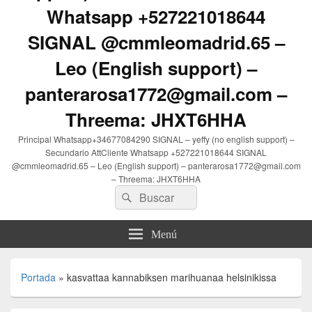
Whatsapp +527221018644
SIGNAL @cmmleomadrid.65 –
Leo (English support) –
panterarosa1772@gmail.com –
Threema: JHXT6HHA
Principal Whatsapp+34677084290 SIGNAL – yeffy (no english support) –
Secundario AttCliente Whatsapp +527221018644 SIGNAL
@cmmleomadrid.65 – Leo (English support) – panterarosa1772@gmail.com
– Threema: JHXT6HHA
Buscar
Buscar
por:
Menú
Portada
»
kasvattaa kannabiksen marihuanaa helsinikissa