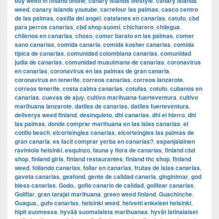
buy weed in finland online
,
canary islands lifestyle
,
canary islands
weed
,
canary islands youtube
,
carrefour las palmas
,
casco centro
de las palmas
,
casilla del angel
,
catalanes en canarias
,
catufo
,
cbd
para perros canarias
,
cbd shop suomi
,
chicharero
,
chilegua
,
chilenos en canarias
,
choso
,
comer barato en las palmas
,
comer
sano canarias
,
comida canaria
,
comida kosher canarias
,
comida
tipica de canarias
,
comunidad colombiana canarias
,
comunidad
judia de canarias
,
comunidad musulmana de canarias
,
coronavirus
en canarias
,
coronavirus en las palmas de gran canaria
,
coronavirus en tenerife
,
correos canarias
,
correos lanzarote
,
correos tenerife
,
costa calma canarias
,
cotufas
,
cotufo
,
cubanos en
canarias
,
cuevas de ajuy
,
cultivo marihuana fuerteventura
,
cultivo
marihuana lanzarote
,
datiles de canarias
,
datiles fuerteventura
,
deliverys weed finland
,
desinquieto
,
dhl canarias
,
dhl el hierro
,
dhl
las palmas
,
donde comprar marihuana en las islas canarias
,
el
cotillo beach
,
elcorteingles canarias
,
elcorteingles las palmas de
gran canaria
,
es facil comprar yerba en canarias?
,
espanjalainen
ravintola helsinki
,
esquinzo
,
fauna y flora de canarias
,
finland cbd
shop
,
finland girls
,
finland restaurantes
,
finland thc shop
,
finland
weed
,
follando canarias
,
follar en canarias
,
frutas de islas canarias
,
gaveta canarias
,
geafond
,
gente de calidad canaria
,
ginginimar
,
god
bless canarias
,
Godo.
,
gofio canario de calidad
,
golifear canarias
,
Golifiar
,
gran tarajal marihuana
,
green weed finland
,
Guachinche
,
Guagua.
,
gufo canarias
,
helsinki weed
,
helvetti enkeleet helsinki
,
hipit suomessa
,
hyvää suomalaista marihuanaa
,
hyvät latinalaiset