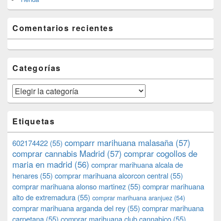
Comentarios recientes
Categorías
Categorías
Etiquetas
comparr marihuana malasaña
(57)
602174422
(55)
comprar cannabis Madrid
(57)
comprar cogollos de
maria en madrid
(56)
comprar marihuana alcala de
henares
(55)
comprar marihuana alcorcon central
(55)
comprar marihuana alonso martinez
(55)
comprar marihuana
alto de extremadura
(55)
comprar marihuana aranjuez
(54)
comprar marihuana arganda del rey
(55)
comprar marihuana
carpetana
(55)
comprar marihuana club cannabico
(55)