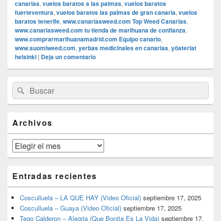
canarias
,
vuelos baratos a las palmas
,
vuelos baratos
fuerteventura
,
vuelos baratos las palmas de gran canaria
,
vuelos
baratos tenerife
,
www.canariasweed.com Top Weed Canarias
,
www.canariasweed.com tu tienda de marihuana de confianza
,
www.comprarmarihuanamadrid.com Equipo canario
,
www.suomiweed.com
,
yerbas medicinales en canarias
,
yöateriat
helsinki
|
Deja un comentario
El
Buscar
Buscar
área
por:
de
widget
barra
Archivos
lateral
primaria
Archivos
Entradas recientes
Cosculluela – LA QUE HAY (Video Oficial)
septiembre 17, 2025
Cosculluela – Guaya (Video Oficial)
septiembre 17, 2025
Tego Calderon – Alegria (Que Bonita Es La Vida)
septiembre 17,