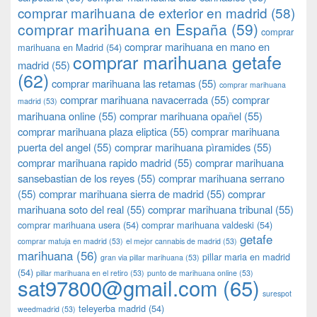
comprar marihuana de exterior en madrid
(58)
comprar marihuana en España
(59)
comprar
comprar marihuana en mano en
marihuana en Madrid
(54)
comprar marihuana getafe
madrid
(55)
(62)
comprar marihuana las retamas
(55)
comprar marihuana
comprar marihuana navacerrada
(55)
comprar
madrid
(53)
marihuana online
(55)
comprar marihuana opañel
(55)
comprar marihuana plaza eliptica
(55)
comprar marihuana
puerta del angel
(55)
comprar marihuana pìramides
(55)
comprar marihuana rapido madrid
(55)
comprar marihuana
sansebastian de los reyes
(55)
comprar marihuana serrano
(55)
comprar marihuana sierra de madrid
(55)
comprar
marihuana soto del real
(55)
comprar marihuana tribunal
(55)
comprar marihuana usera
(54)
comprar marihuana valdeski
(54)
getafe
comprar matuja en madrid
(53)
el mejor cannabis de madrid
(53)
marihuana
(56)
pillar maria en madrid
gran via pillar marihuana
(53)
(54)
pillar marihuana en el retiro
(53)
punto de marihuana online
(53)
sat97800@gmail.com
(65)
surespot
teleyerba madrid
(54)
weedmadrid
(53)