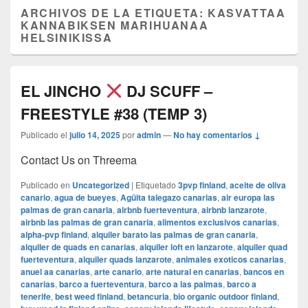
ARCHIVOS DE LA ETIQUETA:
KASVATTAA
KANNABIKSEN MARIHUANAA
HELSINIKISSA
EL JINCHO
DJ SCUFF –
FREESTYLE #38 (TEMP 3)
Publicado el
julio 14, 2025
por
admin
—
No hay comentarios ↓
Contact Us on Threema
Publicado en
Uncategorized
|
Etiquetado
3pvp finland
,
aceite de oliva
canario
,
agua de bueyes
,
Agüita talegazo canarias
,
air europa las
palmas de gran canaria
,
airbnb fuerteventura
,
airbnb lanzarote
,
airbnb las palmas de gran canaria
,
alimentos exclusivos canarias
,
alpha-pvp finland
,
alquiler barato las palmas de gran canaria
,
alquiler de quads en canarias
,
alquiler loft en lanzarote
,
alquiler quad
fuerteventura
,
alquiler quads lanzarote
,
animales exoticos canarias
,
anuel aa canarias
,
arte canario
,
arte natural en canarias
,
bancos en
canarias
,
barco a fuerteventura
,
barco a las palmas
,
barco a
tenerife
,
best weed finland
,
betancuria
,
bio organic outdoor finland
,