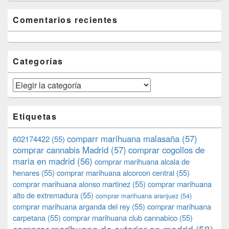
Comentarios recientes
Categorías
Categorías
Etiquetas
comparr marihuana malasaña
(57)
602174422
(55)
comprar cannabis Madrid
(57)
comprar cogollos de
maria en madrid
(56)
comprar marihuana alcala de
henares
(55)
comprar marihuana alcorcon central
(55)
comprar marihuana alonso martinez
(55)
comprar marihuana
alto de extremadura
(55)
comprar marihuana aranjuez
(54)
comprar marihuana arganda del rey
(55)
comprar marihuana
carpetana
(55)
comprar marihuana club cannabico
(55)
comprar marihuana de exterior en madrid
(58)