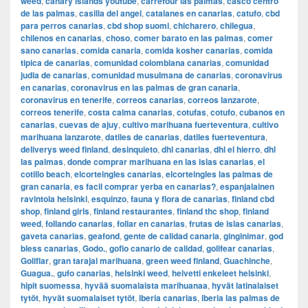
weed
,
canary islands youtube
,
carrefour las palmas
,
casco centro
de las palmas
,
casilla del angel
,
catalanes en canarias
,
catufo
,
cbd
para perros canarias
,
cbd shop suomi
,
chicharero
,
chilegua
,
chilenos en canarias
,
choso
,
comer barato en las palmas
,
comer
sano canarias
,
comida canaria
,
comida kosher canarias
,
comida
tipica de canarias
,
comunidad colombiana canarias
,
comunidad
judia de canarias
,
comunidad musulmana de canarias
,
coronavirus
en canarias
,
coronavirus en las palmas de gran canaria
,
coronavirus en tenerife
,
correos canarias
,
correos lanzarote
,
correos tenerife
,
costa calma canarias
,
cotufas
,
cotufo
,
cubanos en
canarias
,
cuevas de ajuy
,
cultivo marihuana fuerteventura
,
cultivo
marihuana lanzarote
,
datiles de canarias
,
datiles fuerteventura
,
deliverys weed finland
,
desinquieto
,
dhl canarias
,
dhl el hierro
,
dhl
las palmas
,
donde comprar marihuana en las islas canarias
,
el
cotillo beach
,
elcorteingles canarias
,
elcorteingles las palmas de
gran canaria
,
es facil comprar yerba en canarias?
,
espanjalainen
ravintola helsinki
,
esquinzo
,
fauna y flora de canarias
,
finland cbd
shop
,
finland girls
,
finland restaurantes
,
finland thc shop
,
finland
weed
,
follando canarias
,
follar en canarias
,
frutas de islas canarias
,
gaveta canarias
,
geafond
,
gente de calidad canaria
,
ginginimar
,
god
bless canarias
,
Godo.
,
gofio canario de calidad
,
golifear canarias
,
Golifiar
,
gran tarajal marihuana
,
green weed finland
,
Guachinche
,
Guagua.
,
gufo canarias
,
helsinki weed
,
helvetti enkeleet helsinki
,
hipit suomessa
,
hyvää suomalaista marihuanaa
,
hyvät latinalaiset
tytöt
,
hyvät suomalaiset tytöt
,
iberia canarias
,
iberia las palmas de