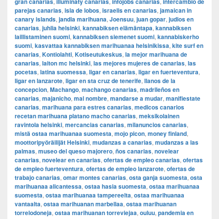
gran canarias
,
illuminaty canarias
,
infojobs canarias
,
intercambio de
parejas canarias
,
isla de lobos
,
israelis en canarias
,
jamaican in
canary islands
,
jandia marihuana
,
Joensuu
,
juan gopar
,
judios en
canarias
,
juhlia helsinki
,
kannabiksen elämäntapa
,
kannabiksen
laillistaminen suomi
,
kannabiksen siemenet suomi
,
kannabiskerho
suomi
,
kasvattaa kannabiksen marihuanaa helsinikissa
,
kite surf en
canarias
,
Kontiolahti
,
Kotiseutukeskus
,
la mejor marihuana de
canarias
,
laiton mc helsinki
,
las mejores mujeres de canarias
,
las
pocetas
,
latina suomessa
,
ligar en canarias
,
ligar en fuerteventura
,
ligar en lanzarote
,
ligar en sta cruz de tenerife
,
llanos de la
concepcion
,
Machango
,
machango canarias
,
madrileños en
canarias
,
majanicho
,
mal nombre
,
mandarse a mudar
,
manifiestate
canarias
,
marihuana para estres canarias
,
medicos canarios
recetan marihuana platano macho canarias
,
meksikolainen
ravintola helsinki
,
mercancias canarias
,
milanuncios canarias
,
mistä ostaa marihuanaa suomesta
,
mojo picon
,
money finland
,
moottoripyöräilijät Helsinki
,
mudanzas a canarias
,
mudanzas a las
palmas
,
museo del queso majorero
,
ños canarias
,
novelear
canarias
,
novelear en canarias
,
ofertas de empleo canarias
,
ofertas
de empleo fuerteventura
,
ofertas de empleo lanzarote
,
ofertas de
trabajo canarias
,
omar montes canarias
,
osta ganja suomesta
,
osta
marihuanaa alicantessa
,
ostaa hasia suomesta
,
ostaa marihuanaa
suomesta
,
ostaa marihuanaa tampereelta
,
ostaa marihuanaa
vantaalta
,
ostaa marihuanan marbellaa
,
ostaa marihuanan
torrelodoneja
,
ostaa marihuanan torreviejaa
,
ouluu
,
pandemia en