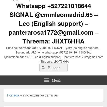
Whatsapp +527221018644
SIGNAL @cmmleomadrid.65 –
Leo (English support) –
panterarosa1772@gmail.com –
Threema: JHXT6HHA
Principal Whatsapp+34677084290 SIGNAL – yeffy (no english support) –
Secundario AttCliente Whatsapp +527221018644 SIGNAL
@cmmleomadrid.65 – Leo (English support) – panterarosa1772@gmail.com
– Threema: JHXT6HHA
Buscar
Buscar
por:
Menú
Portada
»
vino exclusivo canarias