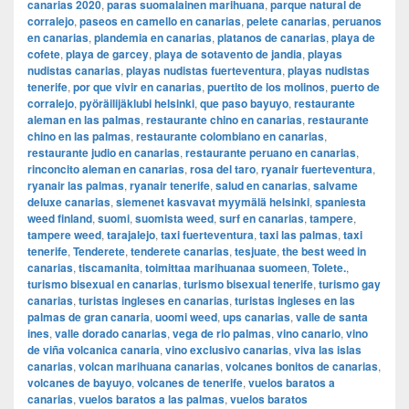
canarias 2020
,
paras suomalainen marihuana
,
parque natural de
corralejo
,
paseos en camello en canarias
,
pelete canarias
,
peruanos
en canarias
,
plandemia en canarias
,
platanos de canarias
,
playa de
cofete
,
playa de garcey
,
playa de sotavento de jandia
,
playas
nudistas canarias
,
playas nudistas fuerteventura
,
playas nudistas
tenerife
,
por que vivir en canarias
,
puertito de los molinos
,
puerto de
corralejo
,
pyöräilijäklubi helsinki
,
que paso bayuyo
,
restaurante
aleman en las palmas
,
restaurante chino en canarias
,
restaurante
chino en las palmas
,
restaurante colombiano en canarias
,
restaurante judio en canarias
,
restaurante peruano en canarias
,
rinconcito aleman en canarias
,
rosa del taro
,
ryanair fuerteventura
,
ryanair las palmas
,
ryanair tenerife
,
salud en canarias
,
salvame
deluxe canarias
,
siemenet kasvavat myymälä helsinki
,
spaniesta
weed finland
,
suomi
,
suomista weed
,
surf en canarias
,
tampere
,
tampere weed
,
tarajalejo
,
taxi fuerteventura
,
taxi las palmas
,
taxi
tenerife
,
Tenderete
,
tenderete canarias
,
tesjuate
,
the best weed in
canarias
,
tiscamanita
,
toimittaa marihuanaa suomeen
,
Tolete.
,
turismo bisexual en canarias
,
turismo bisexual tenerife
,
turismo gay
canarias
,
turistas ingleses en canarias
,
turistas ingleses en las
palmas de gran canaria
,
uoomi weed
,
ups canarias
,
valle de santa
ines
,
valle dorado canarias
,
vega de rio palmas
,
vino canario
,
vino
de viña volcanica canaria
,
vino exclusivo canarias
,
viva las islas
canarias
,
volcan marihuana canarias
,
volcanes bonitos de canarias
,
volcanes de bayuyo
,
volcanes de tenerife
,
vuelos baratos a
canarias
,
vuelos baratos a las palmas
,
vuelos baratos