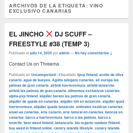
ARCHIVOS DE LA ETIQUETA:
VINO
EXCLUSIVO CANARIAS
EL JINCHO
DJ SCUFF –
FREESTYLE #38 (TEMP 3)
Publicado el
julio 14, 2025
por
admin
—
No hay comentarios ↓
Contact Us on Threema
Publicado en
Uncategorized
|
Etiquetado
3pvp finland
,
aceite de oliva
canario
,
agua de bueyes
,
Agüita talegazo canarias
,
air europa las
palmas de gran canaria
,
airbnb fuerteventura
,
airbnb lanzarote
,
airbnb las palmas de gran canaria
,
alimentos exclusivos canarias
,
alpha-pvp finland
,
alquiler barato las palmas de gran canaria
,
alquiler de quads en canarias
,
alquiler loft en lanzarote
,
alquiler quad
fuerteventura
,
alquiler quads lanzarote
,
animales exoticos canarias
,
anuel aa canarias
,
arte canario
,
arte natural en canarias
,
bancos en
canarias
,
barco a fuerteventura
,
barco a las palmas
,
barco a
tenerife
,
best weed finland
,
betancuria
,
bio organic outdoor finland
,
buy weed in finland online
,
canary islands lifestyle
,
canary islands