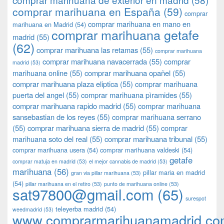
comprar marihuana en España
(59)
comprar
comprar marihuana en mano en
marihuana en Madrid
(54)
comprar marihuana getafe
madrid
(55)
(62)
comprar marihuana las retamas
(55)
comprar marihuana
comprar marihuana navacerrada
(55)
comprar
madrid
(53)
marihuana online
(55)
comprar marihuana opañel
(55)
comprar marihuana plaza eliptica
(55)
comprar marihuana
puerta del angel
(55)
comprar marihuana pìramides
(55)
comprar marihuana rapido madrid
(55)
comprar marihuana
sansebastian de los reyes
(55)
comprar marihuana serrano
(55)
comprar marihuana sierra de madrid
(55)
comprar
marihuana soto del real
(55)
comprar marihuana tribunal
(55)
comprar marihuana usera
(54)
comprar marihuana valdeski
(54)
getafe
comprar matuja en madrid
(53)
el mejor cannabis de madrid
(53)
marihuana
(56)
pillar maria en madrid
gran via pillar marihuana
(53)
(54)
pillar marihuana en el retiro
(53)
punto de marihuana online
(53)
sat97800@gmail.com
(65)
surespot
teleyerba madrid
(54)
weedmadrid
(53)
www.comprarmarihuanamadrid.c