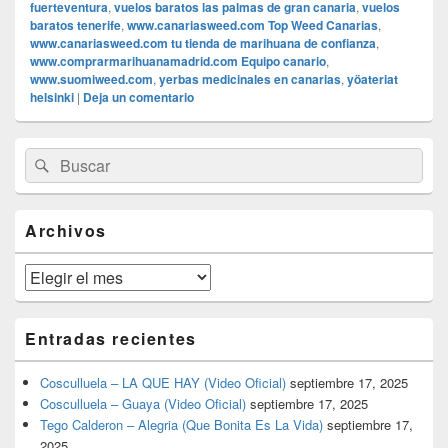
fuerteventura
,
vuelos baratos las palmas de gran canaria
,
vuelos
baratos tenerife
,
www.canariasweed.com Top Weed Canarias
,
www.canariasweed.com tu tienda de marihuana de confianza
,
www.comprarmarihuanamadrid.com Equipo canario
,
www.suomiweed.com
,
yerbas medicinales en canarias
,
yöateriat
helsinki
|
Deja un comentario
El
Buscar
Buscar
área
por:
de
widget
barra
Archivos
lateral
primaria
Archivos
Entradas recientes
Cosculluela – LA QUE HAY (Video Oficial)
septiembre 17, 2025
Cosculluela – Guaya (Video Oficial)
septiembre 17, 2025
Tego Calderon – Alegria (Que Bonita Es La Vida)
septiembre 17,
2025