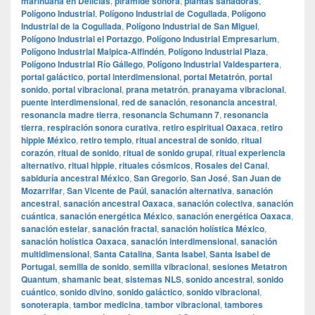
marihuana en Delicias
,
pirámide sonora
,
plantas sanadoras
,
Polígono Industrial
,
Polígono Industrial de Cogullada
,
Polígono
Industrial de la Cogullada
,
Polígono Industrial de San Miguel
,
Polígono Industrial el Portazgo
,
Polígono Industrial Empresarium
,
Polígono Industrial Malpica-Alfindén
,
Polígono Industrial Plaza
,
Polígono Industrial Río Gállego
,
Polígono Industrial Valdespartera
,
portal galáctico
,
portal interdimensional
,
portal Metatrón
,
portal
sonido
,
portal vibracional
,
prana metatrón
,
pranayama vibracional
,
puente interdimensional
,
red de sanación
,
resonancia ancestral
,
resonancia madre tierra
,
resonancia Schumann 7
,
resonancia
tierra
,
respiración sonora curativa
,
retiro espiritual Oaxaca
,
retiro
hippie México
,
retiro templo
,
ritual ancestral de sonido
,
ritual
corazón
,
ritual de sonido
,
ritual de sonido grupal
,
ritual experiencia
alternativo
,
ritual hippie
,
rituales cósmicos
,
Rosales del Canal
,
sabiduría ancestral México
,
San Gregorio
,
San José
,
San Juan de
Mozarrifar
,
San Vicente de Paúl
,
sanación alternativa
,
sanación
ancestral
,
sanación ancestral Oaxaca
,
sanación colectiva
,
sanación
cuántica
,
sanación energética México
,
sanación energética Oaxaca
,
sanación estelar
,
sanación fractal
,
sanación holística México
,
sanación holística Oaxaca
,
sanación interdimensional
,
sanación
multidimensional
,
Santa Catalina
,
Santa Isabel
,
Santa Isabel de
Portugal
,
semilla de sonido
,
semilla vibracional
,
sesiones Metatron
Quantum
,
shamanic beat
,
sistemas NLS
,
sonido ancestral
,
sonido
cuántico
,
sonido divino
,
sonido galáctico
,
sonido vibracional
,
sonoterapia
,
tambor medicina
,
tambor vibracional
,
tambores