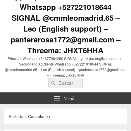
Whatsapp +527221018644
SIGNAL @cmmleomadrid.65 –
Leo (English support) –
panterarosa1772@gmail.com –
Threema: JHXT6HHA
Principal Whatsapp+34677084290 SIGNAL – yeffy (no english support) –
Secundario AttCliente Whatsapp +527221018644 SIGNAL
@cmmleomadrid.65 – Leo (English support) – panterarosa1772@gmail.com
– Threema: JHXT6HHA
Buscar
Buscar
por:
Menú
Portada
»
Casablanca