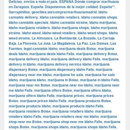
Delicias
,
envíos a todo el país
,
ESPAÑA Dónde comprar marihuana
en Zaragoza
,
España. Disponemos de la mejor calidad
,
España**
,
Garrapinillos
,
geocities.ws/comprarmarihuanamadrid
,
Idaho
cannabis delivery
,
Idaho cannabis retailers
,
Idaho cannabis shops
,
Idaho cannabis specials
,
Idaho cannabis strains
,
Idaho marijuana
,
Idaho marijuana retailers
,
Idaho marijuana shops
,
Idaho marijuana
strains
,
Idaho weed
,
Idaho weed retailers
,
Idaho weed shops
,
Idaho
weed strains
,
La Almozara
,
La Bombarda
,
La Bozada
,
La Cartuja
Baja
,
La Floresta
,
La Jota
,
La Magdalena
,
La Paz
,
Las Damas
,
Las
Fuentes
,
legal cannabis Idaho
,
marijuana deals Boise
,
marijuana
deals Idaho
,
marijuana deals Idaho Falls
,
marijuana delivery Boise
,
marijuana delivery Idaho
,
marijuana delivery Idaho Falls
,
marijuana
delivery in Idaho
,
marijuana delivery service Idaho
,
marijuana
dispensary Boise
,
marijuana dispensary Idaho Falls
,
marijuana
dispensary near me Idaho
,
marijuana for sale
,
marijuana for sale
Idaho
,
marijuana Idaho
,
marijuana in Boise
,
marijuana in Idaho Falls
,
marijuana near me Boise
,
marijuana near me Idaho
,
marijuana near
me Idaho Falls
,
marijuana offers Boise
,
marijuana offers Idaho
,
marijuana offers Idaho Falls
,
marijuana prices
,
marijuana prices
Boise
,
marijuana prices Idaho Falls
,
marijuana products Boise
,
marijuana products Idaho
,
marijuana products Idaho Falls
,
marijuana retailers Boise
,
marijuana retailers Idaho
,
marijuana
retailers Idaho Falls
,
marijuana retailers near me Idaho
,
marijuana
shop near me Boise
,
marijuana shop near me Idaho Falls
,
marijuana
shops Boise
,
marijuana shops Idaho
,
marijuana shops Idaho Falls
,