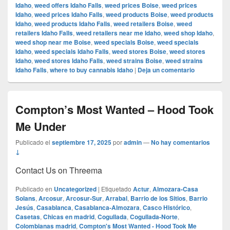
Idaho
,
weed offers Idaho Falls
,
weed prices Boise
,
weed prices
Idaho
,
weed prices Idaho Falls
,
weed products Boise
,
weed products
Idaho
,
weed products Idaho Falls
,
weed retailers Boise
,
weed
retailers Idaho Falls
,
weed retailers near me Idaho
,
weed shop Idaho
,
weed shop near me Boise
,
weed specials Boise
,
weed specials
Idaho
,
weed specials Idaho Falls
,
weed stores Boise
,
weed stores
Idaho
,
weed stores Idaho Falls
,
weed strains Boise
,
weed strains
Idaho Falls
,
where to buy cannabis Idaho
|
Deja un comentario
Compton’s Most Wanted – Hood Took
Me Under
Publicado el
septiembre 17, 2025
por
admin
—
No hay comentarios
↓
Contact Us on Threema
Publicado en
Uncategorized
|
Etiquetado
Actur
,
Almozara-Casa
Solans
,
Arcosur
,
Arcosur-Sur
,
Arrabal
,
Barrio de los Sitios
,
Barrio
Jesús
,
Casablanca
,
Casablanca-Almozara
,
Casco Histórico
,
Casetas
,
Chicas en madrid
,
Cogullada
,
Cogullada-Norte
,
Colombianas madrid
,
Compton's Most Wanted - Hood Took Me