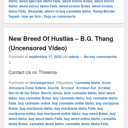
Idaho
,
weed specials Idaho Falls
,
weed stores Boise
,
weed stores
Idaho
,
weed stores Idaho Falls
,
weed strains Boise
,
weed strains
Idaho Falls
,
Westside
,
where to buy cannabis Idaho
,
Young Murder
Squad - how we livin
|
Deja un comentario
New Breed Of Hustlas – B.G. Thang
(Uncensored Video)
Publicado el
septiembre 17, 2025
por
admin
—
No hay comentarios
↓
Contact Us on Threema
Publicado en
Uncategorized
|
Etiquetado
*cannabis Idaho
,
Actur
,
Almozara-Casa Solans
,
Aluche
,
Arcosur
,
Arcosur-Sur
,
Arrabal
,
Barrio de los Sitios
,
Barrio Jesús
,
best cannabis Idaho
,
best weed
Idaho
,
buy cannabis Boise
,
buy cannabis Idaho
,
buy cannabis Idaho
Falls
,
buy cannabis online
,
buy cannabis online Idaho
,
buy marijuana
Boise
,
buy marijuana Idaho
,
buy marijuana Idaho Falls
,
buy
marijuana online
,
buy marijuana online Idaho
,
buy weed Boise
,
buy
weed Idaho
,
buy weed Idaho Falls
,
buy weed online Idaho
,
cannabis
deals Boise
,
cannabis deals Idaho
,
cannabis deals Idaho Falls
,