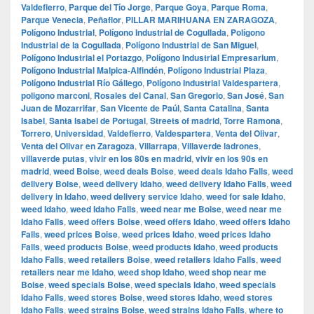
Valdefierro
,
Parque del Tío Jorge
,
Parque Goya
,
Parque Roma
,
Parque Venecia
,
Peñaflor
,
PILLAR MARIHUANA EN ZARAGOZA
,
Polígono Industrial
,
Polígono Industrial de Cogullada
,
Polígono
Industrial de la Cogullada
,
Polígono Industrial de San Miguel
,
Polígono Industrial el Portazgo
,
Polígono Industrial Empresarium
,
Polígono Industrial Malpica-Alfindén
,
Polígono Industrial Plaza
,
Polígono Industrial Río Gállego
,
Polígono Industrial Valdespartera
,
poligono marconi
,
Rosales del Canal
,
San Gregorio
,
San José
,
San
Juan de Mozarrifar
,
San Vicente de Paúl
,
Santa Catalina
,
Santa
Isabel
,
Santa Isabel de Portugal
,
Streets of madrid
,
Torre Ramona
,
Torrero
,
Universidad
,
Valdefierro
,
Valdespartera
,
Venta del Olivar
,
Venta del Olivar en Zaragoza
,
Villarrapa
,
Villaverde ladrones
,
villaverde putas
,
vivir en los 80s en madrid
,
vivir en los 90s en
madrid
,
weed Boise
,
weed deals Boise
,
weed deals Idaho Falls
,
weed
delivery Boise
,
weed delivery Idaho
,
weed delivery Idaho Falls
,
weed
delivery in Idaho
,
weed delivery service Idaho
,
weed for sale Idaho
,
weed Idaho
,
weed Idaho Falls
,
weed near me Boise
,
weed near me
Idaho Falls
,
weed offers Boise
,
weed offers Idaho
,
weed offers Idaho
Falls
,
weed prices Boise
,
weed prices Idaho
,
weed prices Idaho
Falls
,
weed products Boise
,
weed products Idaho
,
weed products
Idaho Falls
,
weed retailers Boise
,
weed retailers Idaho Falls
,
weed
retailers near me Idaho
,
weed shop Idaho
,
weed shop near me
Boise
,
weed specials Boise
,
weed specials Idaho
,
weed specials
Idaho Falls
,
weed stores Boise
,
weed stores Idaho
,
weed stores
Idaho Falls
,
weed strains Boise
,
weed strains Idaho Falls
,
where to