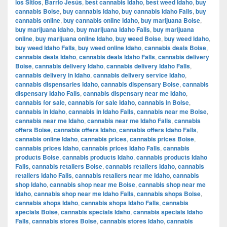
los Sitios
,
Barrio Jesús
,
best cannabis Idaho
,
best weed Idaho
,
buy
cannabis Boise
,
buy cannabis Idaho
,
buy cannabis Idaho Falls
,
buy
cannabis online
,
buy cannabis online Idaho
,
buy marijuana Boise
,
buy marijuana Idaho
,
buy marijuana Idaho Falls
,
buy marijuana
online
,
buy marijuana online Idaho
,
buy weed Boise
,
buy weed Idaho
,
buy weed Idaho Falls
,
buy weed online Idaho
,
cannabis deals Boise
,
cannabis deals Idaho
,
cannabis deals Idaho Falls
,
cannabis delivery
Boise
,
cannabis delivery Idaho
,
cannabis delivery Idaho Falls
,
cannabis delivery in Idaho
,
cannabis delivery service Idaho
,
cannabis dispensaries Idaho
,
cannabis dispensary Boise
,
cannabis
dispensary Idaho Falls
,
cannabis dispensary near me Idaho
,
cannabis for sale
,
cannabis for sale Idaho
,
cannabis in Boise
,
cannabis in Idaho
,
cannabis in Idaho Falls
,
cannabis near me Boise
,
cannabis near me Idaho
,
cannabis near me Idaho Falls
,
cannabis
offers Boise
,
cannabis offers Idaho
,
cannabis offers Idaho Falls
,
cannabis online Idaho
,
cannabis prices
,
cannabis prices Boise
,
cannabis prices Idaho
,
cannabis prices Idaho Falls
,
cannabis
products Boise
,
cannabis products Idaho
,
cannabis products Idaho
Falls
,
cannabis retailers Boise
,
cannabis retailers Idaho
,
cannabis
retailers Idaho Falls
,
cannabis retailers near me Idaho
,
cannabis
shop Idaho
,
cannabis shop near me Boise
,
cannabis shop near me
Idaho
,
cannabis shop near me Idaho Falls
,
cannabis shops Boise
,
cannabis shops Idaho
,
cannabis shops Idaho Falls
,
cannabis
specials Boise
,
cannabis specials Idaho
,
cannabis specials Idaho
Falls
,
cannabis stores Boise
,
cannabis stores Idaho
,
cannabis