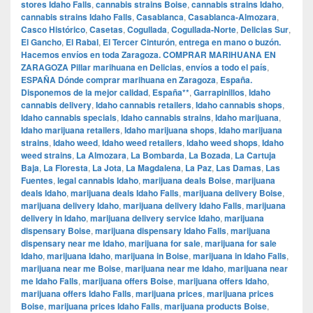
stores Idaho Falls
,
cannabis strains Boise
,
cannabis strains Idaho
,
cannabis strains Idaho Falls
,
Casablanca
,
Casablanca-Almozara
,
Casco Histórico
,
Casetas
,
Cogullada
,
Cogullada-Norte
,
Delicias Sur
,
El Gancho
,
El Rabal
,
El Tercer Cinturón
,
entrega en mano o buzón.
Hacemos envíos en toda Zaragoza. COMPRAR MARIHUANA EN
ZARAGOZA Pillar marihuana en Delicias
,
envíos a todo el país
,
ESPAÑA Dónde comprar marihuana en Zaragoza
,
España.
Disponemos de la mejor calidad
,
España**
,
Garrapinillos
,
Idaho
cannabis delivery
,
Idaho cannabis retailers
,
Idaho cannabis shops
,
Idaho cannabis specials
,
Idaho cannabis strains
,
Idaho marijuana
,
Idaho marijuana retailers
,
Idaho marijuana shops
,
Idaho marijuana
strains
,
Idaho weed
,
Idaho weed retailers
,
Idaho weed shops
,
Idaho
weed strains
,
La Almozara
,
La Bombarda
,
La Bozada
,
La Cartuja
Baja
,
La Floresta
,
La Jota
,
La Magdalena
,
La Paz
,
Las Damas
,
Las
Fuentes
,
legal cannabis Idaho
,
marijuana deals Boise
,
marijuana
deals Idaho
,
marijuana deals Idaho Falls
,
marijuana delivery Boise
,
marijuana delivery Idaho
,
marijuana delivery Idaho Falls
,
marijuana
delivery in Idaho
,
marijuana delivery service Idaho
,
marijuana
dispensary Boise
,
marijuana dispensary Idaho Falls
,
marijuana
dispensary near me Idaho
,
marijuana for sale
,
marijuana for sale
Idaho
,
marijuana Idaho
,
marijuana in Boise
,
marijuana in Idaho Falls
,
marijuana near me Boise
,
marijuana near me Idaho
,
marijuana near
me Idaho Falls
,
marijuana offers Boise
,
marijuana offers Idaho
,
marijuana offers Idaho Falls
,
marijuana prices
,
marijuana prices
Boise
,
marijuana prices Idaho Falls
,
marijuana products Boise
,