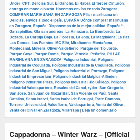
Under
,
CPT
,
Delicias Sur
,
El Gancho
,
El Rabal
,
El Tercer Cinturón
,
entrega en mano o buzón. Hacemos envíos en toda Zaragoza.
COMPRAR MARIHUANA EN ZARAGOZA Pillar marihuana en
Delicias
,
envíos a todo el país
,
ESPAÑA Dónde comprar marihuana
en Zaragoza
,
España. Disponemos de la mejor calidad
,
España**
,
Garrapinillos
,
Gta san andreas
,
La Almozara
,
La Bombarda
,
La
Bozada
,
La Cartuja Baja
,
La Floresta
,
La Jota
,
La Magdalena
,
La Paz
,
Las Damas
,
Las Fuentes
,
MC Eiht
,
Miralbueno
,
Montañana
,
Montecanal
,
Movera
,
Oliver-Valdefierro
,
Parque del Tío Jorge
,
Parque Goya
,
Parque Roma
,
Parque Venecia
,
Peñaflor
,
PILLAR
MARIHUANA EN ZARAGOZA
,
Polígono Industrial
,
Polígono
Industrial de Cogullada
,
Polígono Industrial de la Cogullada
,
Polígono
Industrial de San Miguel
,
Polígono Industrial el Portazgo
,
Polígono
Industrial Empresarium
,
Polígono Industrial Malpica-Alfindén
,
Polígono Industrial Plaza
,
Polígono Industrial Río Gállego
,
Polígono
Industrial Valdespartera
,
Rosales del Canal
,
ryder
,
San Gregorio
,
San José
,
San Juan de Mozarrifar
,
San Vicente de Paúl
,
Santa
Catalina
,
Santa Isabel
,
Santa Isabel de Portugal
,
Torre Ramona
,
Torrero
,
Universidad
,
Valdefierro
,
Valdespartera
,
Venta del Olivar
,
Venta del Olivar en Zaragoza
,
Villarrapa
|
Deja un comentario
Cappadonna – Winter Warz – [Official