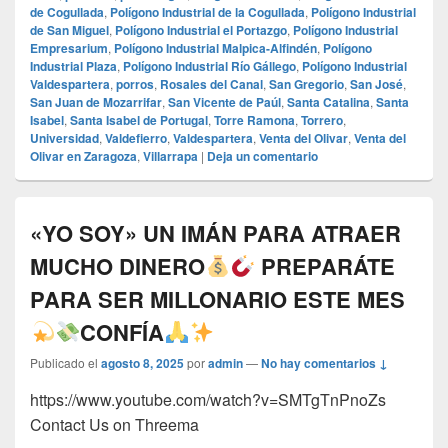
de Cogullada
,
Polígono Industrial de la Cogullada
,
Polígono Industrial
de San Miguel
,
Polígono Industrial el Portazgo
,
Polígono Industrial
Empresarium
,
Polígono Industrial Malpica-Alfindén
,
Polígono
Industrial Plaza
,
Polígono Industrial Río Gállego
,
Polígono Industrial
Valdespartera
,
porros
,
Rosales del Canal
,
San Gregorio
,
San José
,
San Juan de Mozarrifar
,
San Vicente de Paúl
,
Santa Catalina
,
Santa
Isabel
,
Santa Isabel de Portugal
,
Torre Ramona
,
Torrero
,
Universidad
,
Valdefierro
,
Valdespartera
,
Venta del Olivar
,
Venta del
Olivar en Zaragoza
,
Villarrapa
|
Deja un comentario
«YO SOY» UN IMÁN PARA ATRAER
MUCHO DINERO
PREPARÁTE
PARA SER MILLONARIO ESTE MES
CONFÍA
Publicado el
agosto 8, 2025
por
admin
—
No hay comentarios ↓
https://www.youtube.com/watch?v=SMTgTnPnoZs
Contact Us on Threema