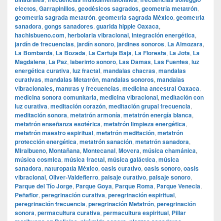
efectos
,
Garrapinillos
,
geodésicos sagrados
,
geometría metatrón
,
geometría sagrada metatrón
,
geometría sagrada México
,
geometría
sanadora
,
gongs sanadores
,
guarida hippie Oaxaca
,
hachisbueno.com
,
herbolaria vibracional
,
integración energética
,
jardín de frecuencias
,
jardín sonoro
,
jardines sonoros
,
La Almozara
,
La Bombarda
,
La Bozada
,
La Cartuja Baja
,
La Floresta
,
La Jota
,
La
Magdalena
,
La Paz
,
laberinto sonoro
,
Las Damas
,
Las Fuentes
,
luz
energética curativa
,
luz fractal
,
mandalas chacras
,
mandalas
curativas
,
mandalas Metatrón
,
mandalas sonoros
,
mandalas
vibracionales
,
mantras y frecuencias
,
medicina ancestral Oaxaca
,
medicina sonora comunitaria
,
medicina vibracional
,
meditación con
luz curativa
,
meditación corazón
,
meditación grupal frecuencia
,
meditación sonora
,
metatrón armonía
,
metatrón energía blanca
,
metatrón enseñanza esotérica
,
metatrón limpieza energética
,
metatrón maestro espiritual
,
metatrón meditación
,
metatrón
protección energética
,
metatrón sanación
,
metatrón sanadora
,
Miralbueno
,
Montañana
,
Montecanal
,
Movera
,
música chamánica
,
música cosmica
,
música fractal
,
música galáctica
,
música
sanadora
,
naturopatía México
,
oasis curativo
,
oasis sonoro
,
oasis
vibracional
,
Oliver-Valdefierro
,
paisaje curativo
,
paisaje sonoro
,
Parque del Tío Jorge
,
Parque Goya
,
Parque Roma
,
Parque Venecia
,
Peñaflor
,
peregrinación curativa
,
peregrinación espiritual
,
peregrinación frecuencia
,
peregrinación Metatrón
,
peregrinación
sonora
,
permacultura curativa
,
permacultura espiritual
,
Pillar