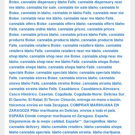
Boise
,
cannabis dispensary Idaho Falls
,
cannabis dispensary near
me Idaho
,
cannabis for sale
,
cannabis for sale Idaho
,
cannabis in
Boise
,
cannabis in Idaho
,
cannabis in Idaho Falls
,
cannabis near me
Boise
,
cannabis near me Idaho
,
cannabis near me Idaho Falls
,
cannabis offers Boise
,
cannabis offers Idaho
,
cannabis offers Idaho
Falls
,
cannabis online Idaho
,
cannabis prices
,
cannabis prices
Boise
,
cannabis prices Idaho
,
cannabis prices Idaho Falls
,
cannabis
products Boise
,
cannabis products Idaho
,
cannabis products Idaho
Falls
,
cannabis retailers Boise
,
cannabis retailers Idaho
,
cannabis
retailers Idaho Falls
,
cannabis retailers near me Idaho
,
cannabis
shop Idaho
,
cannabis shop near me Boise
,
cannabis shop near me
Idaho
,
cannabis shop near me Idaho Falls
,
cannabis shops Boise
,
cannabis shops Idaho
,
cannabis shops Idaho Falls
,
cannabis
specials Boise
,
cannabis specials Idaho
,
cannabis specials Idaho
Falls
,
cannabis stores Boise
,
cannabis stores Idaho
,
cannabis
stores Idaho Falls
,
cannabis strains Boise
,
cannabis strains Idaho
,
cannabis strains Idaho Falls
,
Casablanca
,
Casablanca-Almozara
,
Casco Histórico
,
Casetas
,
Cogullada
,
Cogullada-Norte
,
Delicias Sur
,
El Gancho
,
El Rabal
,
El Tercer Cinturón
,
entrega en mano o buzón.
Hacemos envíos en toda Zaragoza. COMPRAR MARIHUANA EN
ZARAGOZA Pillar marihuana en Delicias
,
envíos a todo el país
,
ESPAÑA Dónde comprar marihuana en Zaragoza
,
España.
Disponemos de la mejor calidad
,
España**
,
Garrapinillos
,
Idaho
cannabis delivery
,
Idaho cannabis retailers
,
Idaho cannabis shops
,
Idaho cannabis specials
,
Idaho cannabis strains
,
Idaho marijuana
,