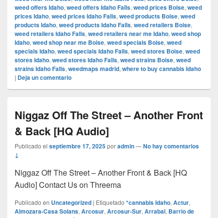
weed offers Idaho
,
weed offers Idaho Falls
,
weed prices Boise
,
weed
prices Idaho
,
weed prices Idaho Falls
,
weed products Boise
,
weed
products Idaho
,
weed products Idaho Falls
,
weed retailers Boise
,
weed retailers Idaho Falls
,
weed retailers near me Idaho
,
weed shop
Idaho
,
weed shop near me Boise
,
weed specials Boise
,
weed
specials Idaho
,
weed specials Idaho Falls
,
weed stores Boise
,
weed
stores Idaho
,
weed stores Idaho Falls
,
weed strains Boise
,
weed
strains Idaho Falls
,
weedmaps madrid
,
where to buy cannabis Idaho
|
Deja un comentario
Niggaz Off The Street – Another Front
& Back [HQ Audio]
Publicado el
septiembre 17, 2025
por
admin
—
No hay comentarios
↓
Niggaz Off The Street – Another Front & Back [HQ
Audio] Contact Us on Threema
Publicado en
Uncategorized
|
Etiquetado
*cannabis Idaho
,
Actur
,
Almozara-Casa Solans
,
Arcosur
,
Arcosur-Sur
,
Arrabal
,
Barrio de