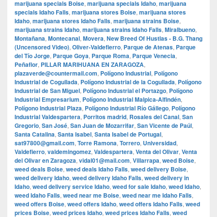
marijuana specials Boise
,
marijuana specials Idaho
,
marijuana
specials Idaho Falls
,
marijuana stores Boise
,
marijuana stores
Idaho
,
marijuana stores Idaho Falls
,
marijuana strains Boise
,
marijuana strains Idaho
,
marijuana strains Idaho Falls
,
Miralbueno
,
Montañana
,
Montecanal
,
Movera
,
New Breed Of Hustlas - B.G. Thang
(Uncensored Video)
,
Oliver-Valdefierro
,
Parque de Atenas
,
Parque
del Tío Jorge
,
Parque Goya
,
Parque Roma
,
Parque Venecia
,
Peñaflor
,
PILLAR MARIHUANA EN ZARAGOZA
,
plazaverde@countermail.com
,
Polígono Industrial
,
Polígono
Industrial de Cogullada
,
Polígono Industrial de la Cogullada
,
Polígono
Industrial de San Miguel
,
Polígono Industrial el Portazgo
,
Polígono
Industrial Empresarium
,
Polígono Industrial Malpica-Alfindén
,
Polígono Industrial Plaza
,
Polígono Industrial Río Gállego
,
Polígono
Industrial Valdespartera
,
Porritos madrid
,
Rosales del Canal
,
San
Gregorio
,
San José
,
San Juan de Mozarrifar
,
San Vicente de Paúl
,
Santa Catalina
,
Santa Isabel
,
Santa Isabel de Portugal
,
sat97800@gmail.com
,
Torre Ramona
,
Torrero
,
Universidad
,
Valdefierro
,
valdemingomez
,
Valdespartera
,
Venta del Olivar
,
Venta
del Olivar en Zaragoza
,
vidal01@mail.com
,
Villarrapa
,
weed Boise
,
weed deals Boise
,
weed deals Idaho Falls
,
weed delivery Boise
,
weed delivery Idaho
,
weed delivery Idaho Falls
,
weed delivery in
Idaho
,
weed delivery service Idaho
,
weed for sale Idaho
,
weed Idaho
,
weed Idaho Falls
,
weed near me Boise
,
weed near me Idaho Falls
,
weed offers Boise
,
weed offers Idaho
,
weed offers Idaho Falls
,
weed
prices Boise
,
weed prices Idaho
,
weed prices Idaho Falls
,
weed