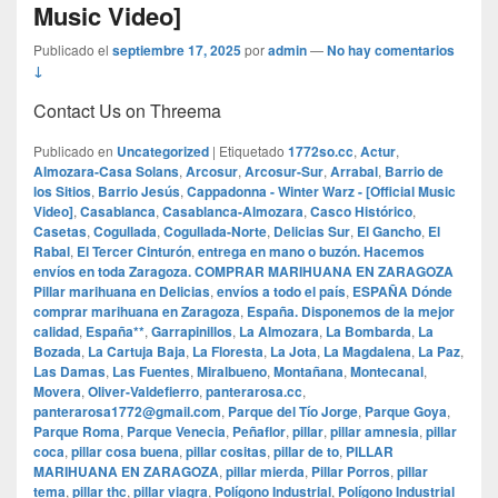
Music Video]
Publicado el
septiembre 17, 2025
por
admin
—
No hay comentarios
↓
Contact Us on Threema
Publicado en
Uncategorized
|
Etiquetado
1772so.cc
,
Actur
,
Almozara-Casa Solans
,
Arcosur
,
Arcosur-Sur
,
Arrabal
,
Barrio de
los Sitios
,
Barrio Jesús
,
Cappadonna - Winter Warz - [Official Music
Video]
,
Casablanca
,
Casablanca-Almozara
,
Casco Histórico
,
Casetas
,
Cogullada
,
Cogullada-Norte
,
Delicias Sur
,
El Gancho
,
El
Rabal
,
El Tercer Cinturón
,
entrega en mano o buzón. Hacemos
envíos en toda Zaragoza. COMPRAR MARIHUANA EN ZARAGOZA
Pillar marihuana en Delicias
,
envíos a todo el país
,
ESPAÑA Dónde
comprar marihuana en Zaragoza
,
España. Disponemos de la mejor
calidad
,
España**
,
Garrapinillos
,
La Almozara
,
La Bombarda
,
La
Bozada
,
La Cartuja Baja
,
La Floresta
,
La Jota
,
La Magdalena
,
La Paz
,
Las Damas
,
Las Fuentes
,
Miralbueno
,
Montañana
,
Montecanal
,
Movera
,
Oliver-Valdefierro
,
panterarosa.cc
,
panterarosa1772@gmail.com
,
Parque del Tío Jorge
,
Parque Goya
,
Parque Roma
,
Parque Venecia
,
Peñaflor
,
pillar
,
pillar amnesia
,
pillar
coca
,
pillar cosa buena
,
pillar cositas
,
pillar de to
,
PILLAR
MARIHUANA EN ZARAGOZA
,
pillar mierda
,
Pillar Porros
,
pillar
tema
,
pillar thc
,
pillar viagra
,
Polígono Industrial
,
Polígono Industrial