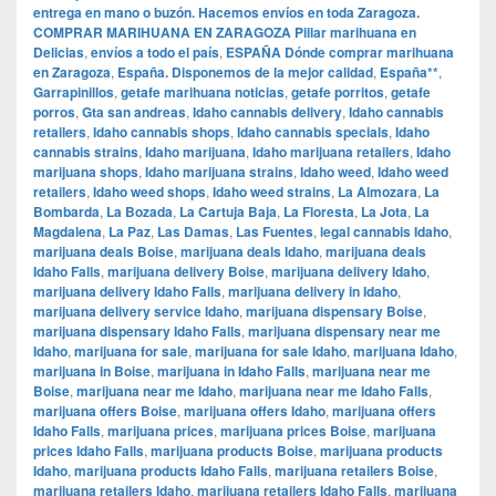
entrega en mano o buzón. Hacemos envíos en toda Zaragoza.
COMPRAR MARIHUANA EN ZARAGOZA Pillar marihuana en
Delicias
,
envíos a todo el país
,
ESPAÑA Dónde comprar marihuana
en Zaragoza
,
España. Disponemos de la mejor calidad
,
España**
,
Garrapinillos
,
getafe marihuana noticias
,
getafe porritos
,
getafe
porros
,
Gta san andreas
,
Idaho cannabis delivery
,
Idaho cannabis
retailers
,
Idaho cannabis shops
,
Idaho cannabis specials
,
Idaho
cannabis strains
,
Idaho marijuana
,
Idaho marijuana retailers
,
Idaho
marijuana shops
,
Idaho marijuana strains
,
Idaho weed
,
Idaho weed
retailers
,
Idaho weed shops
,
Idaho weed strains
,
La Almozara
,
La
Bombarda
,
La Bozada
,
La Cartuja Baja
,
La Floresta
,
La Jota
,
La
Magdalena
,
La Paz
,
Las Damas
,
Las Fuentes
,
legal cannabis Idaho
,
marijuana deals Boise
,
marijuana deals Idaho
,
marijuana deals
Idaho Falls
,
marijuana delivery Boise
,
marijuana delivery Idaho
,
marijuana delivery Idaho Falls
,
marijuana delivery in Idaho
,
marijuana delivery service Idaho
,
marijuana dispensary Boise
,
marijuana dispensary Idaho Falls
,
marijuana dispensary near me
Idaho
,
marijuana for sale
,
marijuana for sale Idaho
,
marijuana Idaho
,
marijuana in Boise
,
marijuana in Idaho Falls
,
marijuana near me
Boise
,
marijuana near me Idaho
,
marijuana near me Idaho Falls
,
marijuana offers Boise
,
marijuana offers Idaho
,
marijuana offers
Idaho Falls
,
marijuana prices
,
marijuana prices Boise
,
marijuana
prices Idaho Falls
,
marijuana products Boise
,
marijuana products
Idaho
,
marijuana products Idaho Falls
,
marijuana retailers Boise
,
marijuana retailers Idaho
,
marijuana retailers Idaho Falls
,
marijuana