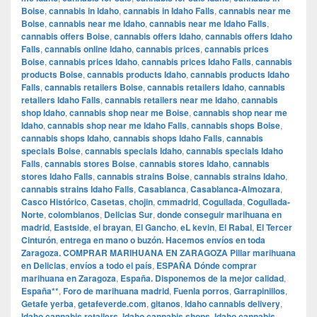
Boise
,
cannabis in Idaho
,
cannabis in Idaho Falls
,
cannabis near me
Boise
,
cannabis near me Idaho
,
cannabis near me Idaho Falls
,
cannabis offers Boise
,
cannabis offers Idaho
,
cannabis offers Idaho
Falls
,
cannabis online Idaho
,
cannabis prices
,
cannabis prices
Boise
,
cannabis prices Idaho
,
cannabis prices Idaho Falls
,
cannabis
products Boise
,
cannabis products Idaho
,
cannabis products Idaho
Falls
,
cannabis retailers Boise
,
cannabis retailers Idaho
,
cannabis
retailers Idaho Falls
,
cannabis retailers near me Idaho
,
cannabis
shop Idaho
,
cannabis shop near me Boise
,
cannabis shop near me
Idaho
,
cannabis shop near me Idaho Falls
,
cannabis shops Boise
,
cannabis shops Idaho
,
cannabis shops Idaho Falls
,
cannabis
specials Boise
,
cannabis specials Idaho
,
cannabis specials Idaho
Falls
,
cannabis stores Boise
,
cannabis stores Idaho
,
cannabis
stores Idaho Falls
,
cannabis strains Boise
,
cannabis strains Idaho
,
cannabis strains Idaho Falls
,
Casablanca
,
Casablanca-Almozara
,
Casco Histórico
,
Casetas
,
chojin
,
cmmadrid
,
Cogullada
,
Cogullada-
Norte
,
colombianos
,
Delicias Sur
,
donde conseguir marihuana en
madrid
,
Eastside
,
el brayan
,
El Gancho
,
eL kevin
,
El Rabal
,
El Tercer
Cinturón
,
entrega en mano o buzón. Hacemos envíos en toda
Zaragoza. COMPRAR MARIHUANA EN ZARAGOZA Pillar marihuana
en Delicias
,
envíos a todo el país
,
ESPAÑA Dónde comprar
marihuana en Zaragoza
,
España. Disponemos de la mejor calidad
,
España**
,
Foro de marihuana madrid
,
Fuenla porros
,
Garrapinillos
,
Getafe yerba
,
getafeverde.com
,
gitanos
,
Idaho cannabis delivery
,
Idaho cannabis retailers
,
Idaho cannabis shops
,
Idaho cannabis