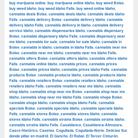
buy marijuana online
,
buy marijuana online Idaho
,
buy weed Boise
,
buy weed Idaho
,
buy weed Idaho Falls
,
buy weed online Idaho
,
cannabis deals Boise
,
cannabis deals Idaho
,
cannabis deals Idaho
Falls
,
cannabis delivery Boise
,
cannabis delivery Idaho
,
cannabis
delivery Idaho Falls
,
cannabis delivery in Idaho
,
cannabis delivery
service Idaho
,
cannabis dispensaries Idaho
,
cannabis dispensary
Boise
,
cannabis dispensary Idaho Falls
,
cannabis dispensary near
me Idaho
,
cannabis for sale
,
cannabis for sale Idaho
,
cannabis in
Boise
,
cannabis in Idaho
,
cannabis in Idaho Falls
,
cannabis near me
Boise
,
cannabis near me Idaho
,
cannabis near me Idaho Falls
,
cannabis offers Boise
,
cannabis offers Idaho
,
cannabis offers Idaho
Falls
,
cannabis online Idaho
,
cannabis prices
,
cannabis prices
Boise
,
cannabis prices Idaho
,
cannabis prices Idaho Falls
,
cannabis
products Boise
,
cannabis products Idaho
,
cannabis products Idaho
Falls
,
cannabis retailers Boise
,
cannabis retailers Idaho
,
cannabis
retailers Idaho Falls
,
cannabis retailers near me Idaho
,
cannabis
shop Idaho
,
cannabis shop near me Boise
,
cannabis shop near me
Idaho
,
cannabis shop near me Idaho Falls
,
cannabis shops Boise
,
cannabis shops Idaho
,
cannabis shops Idaho Falls
,
cannabis
specials Boise
,
cannabis specials Idaho
,
cannabis specials Idaho
Falls
,
cannabis stores Boise
,
cannabis stores Idaho
,
cannabis
stores Idaho Falls
,
cannabis strains Boise
,
cannabis strains Idaho
,
cannabis strains Idaho Falls
,
Casablanca
,
Casablanca-Almozara
,
Casco Histórico
,
Casetas
,
Cogullada
,
Cogullada-Norte
,
Delicias Sur
,
donde pillar en madrid
,
El Gancho
,
El Rabal
,
El Tercer Cinturón
,