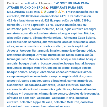
Publicado en
articulos
|
Etiquetado
"YO SOY" UN IMÁN PARA
ATRAER MUCHO DINERO
PREPARÁTE PARA SER
MILLONARIO ESTE MES
CONFÍA
,
174 Hz sanación
,
285 Hz
curación
,
396 Hz liberación emocional
,
417 Hz transformación
,
432 Hz vibración universal
,
528 Hz reparación de ADN
,
639 Hz
conexión
,
741 Hz expresión
,
83 Hz
,
852 Hz intuición
,
963 Hz
activación pineal
,
activar metatrón
,
Actur
,
agua curativa arcángel
metatrón
,
agua vibracional metatrón
,
albergue espiritual México
,
alineación sonora
,
alineación vibracional
,
Almozara-Casa Solans
,
alta frecuencia sanadora
,
alta vibración
,
arco de frecuencia
,
arco
vibra
,
arcoíris cuántico
,
arcoíris curativo
,
arcoíris espiritual
,
Arcosur
,
Arcosur-Sur
,
armonía interior
,
armonización energética
,
armonización grupal
,
Arrabal
,
Barrio de los Sitios
,
Barrio Jesús
,
biomagnetismo México
,
bioresonancia
,
bosque ancestral
,
bosque
arcoíris
,
bosque chakra
,
bosque curativo
,
bosque fractal
,
bosque
frecuencia
,
bosque Metatrón
,
bosque sagrado
,
bosque sonido
,
bosque sonoro
,
bosque vibracional
,
cacao ceremonial Oaxaca
,
campo energético consciente
,
campo energético México
,
canto
ancestral
,
canto sanador
,
canto vibracional
,
cantos armónicos
,
Casablanca
,
Casablanca-Almozara
,
Casco Histórico
,
Casetas
,
ceremonia vibracional
,
ceremonias galácticas
,
chakras alineados
,
chakras y frecuencias
,
chamanismo sonoro
,
círculos de frecuencia
,
círculos de sanación
,
Cogullada
,
Cogullada-Norte
,
colectivo
curativo
,
colectivo hippie Oaxaca
,
colectivo Metatrón
,
colectivo
vibracional
,
comprarmarihuanabarcelona.com
,