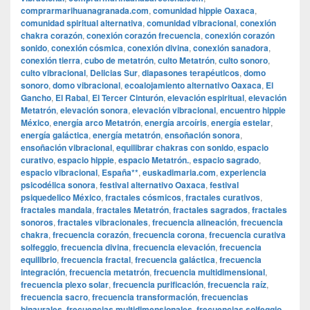
comprarmarihuanagranada.com
,
comunidad hippie Oaxaca
,
comunidad spiritual alternativa
,
comunidad vibracional
,
conexión
chakra corazón
,
conexión corazón frecuencia
,
conexión corazón
sonido
,
conexión cósmica
,
conexión divina
,
conexión sanadora
,
conexión tierra
,
cubo de metatrón
,
culto Metatrón
,
culto sonoro
,
culto vibracional
,
Delicias Sur
,
diapasones terapéuticos
,
domo
sonoro
,
domo vibracional
,
ecoalojamiento alternativo Oaxaca
,
El
Gancho
,
El Rabal
,
El Tercer Cinturón
,
elevación espiritual
,
elevación
Metatrón
,
elevación sonora
,
elevación vibracional
,
encuentro hippie
México
,
energía arco Metatrón
,
energía arcoíris
,
energía estelar
,
energía galáctica
,
energía metatrón
,
ensoñación sonora
,
ensoñación vibracional
,
equilibrar chakras con sonido
,
espacio
curativo
,
espacio hippie
,
espacio Metatrón.
,
espacio sagrado
,
espacio vibracional
,
España**
,
euskadimaria.com
,
experiencia
psicodélica sonora
,
festival alternativo Oaxaca
,
festival
psiquedelico México
,
fractales cósmicos
,
fractales curativos
,
fractales mandala
,
fractales Metatrón
,
fractales sagrados
,
fractales
sonoros
,
fractales vibracionales
,
frecuencia alineación
,
frecuencia
chakra
,
frecuencia corazón
,
frecuencia corona
,
frecuencia curativa
solfeggio
,
frecuencia divina
,
frecuencia elevación
,
frecuencia
equilibrio
,
frecuencia fractal
,
frecuencia galáctica
,
frecuencia
integración
,
frecuencia metatrón
,
frecuencia multidimensional
,
frecuencia plexo solar
,
frecuencia purificación
,
frecuencia raíz
,
frecuencia sacro
,
frecuencia transformación
,
frecuencias
binaurales
,
frecuencias multidimensionales
,
frecuencias solfeggio