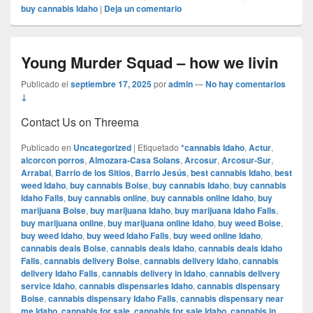
buy cannabis Idaho
|
Deja un comentario
Young Murder Squad – how we livin
Publicado el
septiembre 17, 2025
por
admin
—
No hay comentarios
↓
Contact Us on Threema
Publicado en
Uncategorized
|
Etiquetado
*cannabis Idaho
,
Actur
,
alcorcon porros
,
Almozara-Casa Solans
,
Arcosur
,
Arcosur-Sur
,
Arrabal
,
Barrio de los Sitios
,
Barrio Jesús
,
best cannabis Idaho
,
best
weed Idaho
,
buy cannabis Boise
,
buy cannabis Idaho
,
buy cannabis
Idaho Falls
,
buy cannabis online
,
buy cannabis online Idaho
,
buy
marijuana Boise
,
buy marijuana Idaho
,
buy marijuana Idaho Falls
,
buy marijuana online
,
buy marijuana online Idaho
,
buy weed Boise
,
buy weed Idaho
,
buy weed Idaho Falls
,
buy weed online Idaho
,
cannabis deals Boise
,
cannabis deals Idaho
,
cannabis deals Idaho
Falls
,
cannabis delivery Boise
,
cannabis delivery Idaho
,
cannabis
delivery Idaho Falls
,
cannabis delivery in Idaho
,
cannabis delivery
service Idaho
,
cannabis dispensaries Idaho
,
cannabis dispensary
Boise
,
cannabis dispensary Idaho Falls
,
cannabis dispensary near
me Idaho
,
cannabis for sale
,
cannabis for sale Idaho
,
cannabis in