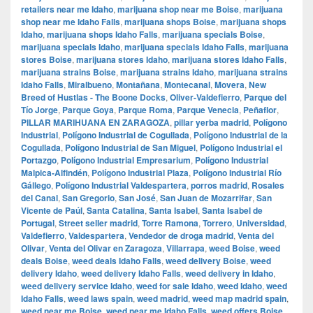
retailers near me Idaho
,
marijuana shop near me Boise
,
marijuana
shop near me Idaho Falls
,
marijuana shops Boise
,
marijuana shops
Idaho
,
marijuana shops Idaho Falls
,
marijuana specials Boise
,
marijuana specials Idaho
,
marijuana specials Idaho Falls
,
marijuana
stores Boise
,
marijuana stores Idaho
,
marijuana stores Idaho Falls
,
marijuana strains Boise
,
marijuana strains Idaho
,
marijuana strains
Idaho Falls
,
Miralbueno
,
Montañana
,
Montecanal
,
Movera
,
New
Breed of Hustlas - The Boone Docks
,
Oliver-Valdefierro
,
Parque del
Tío Jorge
,
Parque Goya
,
Parque Roma
,
Parque Venecia
,
Peñaflor
,
PILLAR MARIHUANA EN ZARAGOZA
,
pillar yerba madrid
,
Polígono
Industrial
,
Polígono Industrial de Cogullada
,
Polígono Industrial de la
Cogullada
,
Polígono Industrial de San Miguel
,
Polígono Industrial el
Portazgo
,
Polígono Industrial Empresarium
,
Polígono Industrial
Malpica-Alfindén
,
Polígono Industrial Plaza
,
Polígono Industrial Río
Gállego
,
Polígono Industrial Valdespartera
,
porros madrid
,
Rosales
del Canal
,
San Gregorio
,
San José
,
San Juan de Mozarrifar
,
San
Vicente de Paúl
,
Santa Catalina
,
Santa Isabel
,
Santa Isabel de
Portugal
,
Street seller madrid
,
Torre Ramona
,
Torrero
,
Universidad
,
Valdefierro
,
Valdespartera
,
Vendedor de droga madrid
,
Venta del
Olivar
,
Venta del Olivar en Zaragoza
,
Villarrapa
,
weed Boise
,
weed
deals Boise
,
weed deals Idaho Falls
,
weed delivery Boise
,
weed
delivery Idaho
,
weed delivery Idaho Falls
,
weed delivery in Idaho
,
weed delivery service Idaho
,
weed for sale Idaho
,
weed Idaho
,
weed
Idaho Falls
,
weed laws spain
,
weed madrid
,
weed map madrid spain
,
weed near me Boise
,
weed near me Idaho Falls
,
weed offers Boise
,