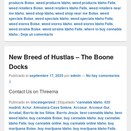
products Boise
,
weed products Idaho
,
weed products Idaho Falls
,
weed retailers Boise
,
weed retailers Idaho Falls
,
weed retailers near
me Idaho
,
weed shop Idaho
,
weed shop near me Boise
,
weed
specials Boise
,
weed specials Idaho
,
weed specials Idaho Falls
,
weed stores Boise
,
weed stores Idaho
,
weed stores Idaho Falls
,
weed strains Boise
,
weed strains Idaho Falls
,
where to buy cannabis
Idaho
|
Deja un comentario
New Breed of Hustlas – The Boone
Docks
Publicado el
septiembre 17, 2025
por
admin
—
No hay comentarios
↓
Contact Us on Threema
Publicado en
Uncategorized
|
Etiquetado
*cannabis Idaho
,
420
madrid
,
Actur
,
Almozara-Casa Solans
,
Arcosur
,
Arcosur-Sur
,
Arrabal
,
Barrio de los Sitios
,
Barrio Jesús
,
best cannabis Idaho
,
best
weed Idaho
,
buy cannabis Boise
,
buy cannabis Idaho
,
buy cannabis
Idaho Falls
,
buy cannabis online
,
buy cannabis online Idaho
,
buy
marijuana Boise
,
buy marijuana Idaho
,
buy marijuana Idaho Falls
,