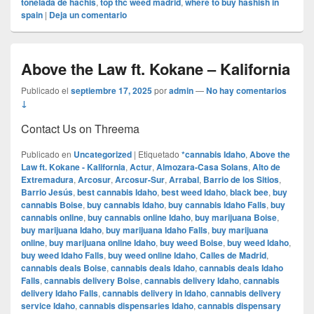
tonelada de hachis
,
top thc weed madrid
,
where to buy hashish in
spain
|
Deja un comentario
Above the Law ft. Kokane – Kalifornia
Publicado el
septiembre 17, 2025
por
admin
—
No hay comentarios
↓
Contact Us on Threema
Publicado en
Uncategorized
|
Etiquetado
*cannabis Idaho
,
Above the
Law ft. Kokane - Kalifornia
,
Actur
,
Almozara-Casa Solans
,
Alto de
Extremadura
,
Arcosur
,
Arcosur-Sur
,
Arrabal
,
Barrio de los Sitios
,
Barrio Jesús
,
best cannabis Idaho
,
best weed Idaho
,
black bee
,
buy
cannabis Boise
,
buy cannabis Idaho
,
buy cannabis Idaho Falls
,
buy
cannabis online
,
buy cannabis online Idaho
,
buy marijuana Boise
,
buy marijuana Idaho
,
buy marijuana Idaho Falls
,
buy marijuana
online
,
buy marijuana online Idaho
,
buy weed Boise
,
buy weed Idaho
,
buy weed Idaho Falls
,
buy weed online Idaho
,
Calles de Madrid
,
cannabis deals Boise
,
cannabis deals Idaho
,
cannabis deals Idaho
Falls
,
cannabis delivery Boise
,
cannabis delivery Idaho
,
cannabis
delivery Idaho Falls
,
cannabis delivery in Idaho
,
cannabis delivery
service Idaho
,
cannabis dispensaries Idaho
,
cannabis dispensary