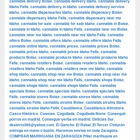
cannabis delivery Boise
,
cannabis delivery Idaho
,
cannabis delivery
Idaho Falls
,
cannabis delivery in Idaho
,
cannabis delivery service
Idaho
,
cannabis dispensaries Idaho
,
cannabis dispensary Boise
,
cannabis dispensary Idaho Falls
,
cannabis dispensary near me
Idaho
,
cannabis for sale
,
cannabis for sale Idaho
,
cannabis in Boise
,
cannabis in Idaho
,
cannabis in Idaho Falls
,
cannabis near me Boise
,
cannabis near me Idaho
,
cannabis near me Idaho Falls
,
cannabis
offers Boise
,
cannabis offers Idaho
,
cannabis offers Idaho Falls
,
cannabis online Idaho
,
cannabis prices
,
cannabis prices Boise
,
cannabis prices Idaho
,
cannabis prices Idaho Falls
,
cannabis
products Boise
,
cannabis products Idaho
,
cannabis products Idaho
Falls
,
cannabis retailers Boise
,
cannabis retailers Idaho
,
cannabis
retailers Idaho Falls
,
cannabis retailers near me Idaho
,
cannabis
shop Idaho
,
cannabis shop near me Boise
,
cannabis shop near me
Idaho
,
cannabis shop near me Idaho Falls
,
cannabis shops Boise
,
cannabis shops Idaho
,
cannabis shops Idaho Falls
,
cannabis
specials Boise
,
cannabis specials Idaho
,
cannabis specials Idaho
Falls
,
cannabis stores Boise
,
cannabis stores Idaho
,
cannabis
stores Idaho Falls
,
cannabis strains Boise
,
cannabis strains Idaho
,
cannabis strains Idaho Falls
,
Casablanca
,
Casablanca-Almozara
,
Casco Histórico
,
Casetas
,
Cogullada
,
Cogullada-Norte
,
Conseguir
porros en madrid
,
Conseguir yerba en madrid
,
Delicias Sur
,
desierto366@yahoo.com
,
El Gancho
,
El Rabal
,
El Tercer Cinturón
,
entrega en mano o buzón. Hacemos envíos en toda Zaragoza.
COMPRAR MARIHUANA EN ZARAGOZA Pillar marihuana en