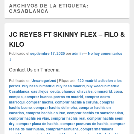
ARCHIVOS DE LA ETIQUETA:
CASABLANCA
JC REYES FT SKINNY FLEX – FILO &
KILO
Publicado el
septiembre 17, 2025
por
admin
—
No hay comentarios
↓
Contact Us on Threema
Publicado en
Uncategorized
|
Etiquetado
420 madrid
,
adiccion a los
porros
,
buy hash in madrid
,
buy hash madrid
,
buy weed in madrid
,
Casablanca
,
castillejos
,
ceuta
,
chamos
,
chavales
,
cmmadrid
,
coca
,
compas
,
comprar buenos porros en madrid
,
comprar costo
marroqui
,
comprar hachis
,
comprar hachis a coruña
,
comprar
hachis bueno
,
comprar hachis del moha
,
comprar hachis en
canarias
,
comprar hachis en irun
,
comprar hachis en sansebastian
,
comprar hachis en vigo
,
comprar hachis real
,
comprar hachis semi
dry
,
comprar placa de hachis
,
comprar posturas de hachis
,
comprar
resina de marihuana
,
comprarmarihuana
,
comprarmarihuana