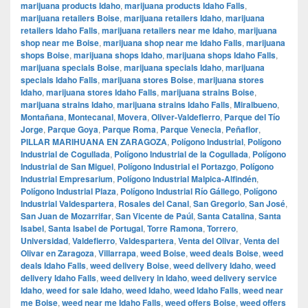
marijuana products Idaho
,
marijuana products Idaho Falls
,
marijuana retailers Boise
,
marijuana retailers Idaho
,
marijuana
retailers Idaho Falls
,
marijuana retailers near me Idaho
,
marijuana
shop near me Boise
,
marijuana shop near me Idaho Falls
,
marijuana
shops Boise
,
marijuana shops Idaho
,
marijuana shops Idaho Falls
,
marijuana specials Boise
,
marijuana specials Idaho
,
marijuana
specials Idaho Falls
,
marijuana stores Boise
,
marijuana stores
Idaho
,
marijuana stores Idaho Falls
,
marijuana strains Boise
,
marijuana strains Idaho
,
marijuana strains Idaho Falls
,
Miralbueno
,
Montañana
,
Montecanal
,
Movera
,
Oliver-Valdefierro
,
Parque del Tío
Jorge
,
Parque Goya
,
Parque Roma
,
Parque Venecia
,
Peñaflor
,
PILLAR MARIHUANA EN ZARAGOZA
,
Polígono Industrial
,
Polígono
Industrial de Cogullada
,
Polígono Industrial de la Cogullada
,
Polígono
Industrial de San Miguel
,
Polígono Industrial el Portazgo
,
Polígono
Industrial Empresarium
,
Polígono Industrial Malpica-Alfindén
,
Polígono Industrial Plaza
,
Polígono Industrial Río Gállego
,
Polígono
Industrial Valdespartera
,
Rosales del Canal
,
San Gregorio
,
San José
,
San Juan de Mozarrifar
,
San Vicente de Paúl
,
Santa Catalina
,
Santa
Isabel
,
Santa Isabel de Portugal
,
Torre Ramona
,
Torrero
,
Universidad
,
Valdefierro
,
Valdespartera
,
Venta del Olivar
,
Venta del
Olivar en Zaragoza
,
Villarrapa
,
weed Boise
,
weed deals Boise
,
weed
deals Idaho Falls
,
weed delivery Boise
,
weed delivery Idaho
,
weed
delivery Idaho Falls
,
weed delivery in Idaho
,
weed delivery service
Idaho
,
weed for sale Idaho
,
weed Idaho
,
weed Idaho Falls
,
weed near
me Boise
,
weed near me Idaho Falls
,
weed offers Boise
,
weed offers