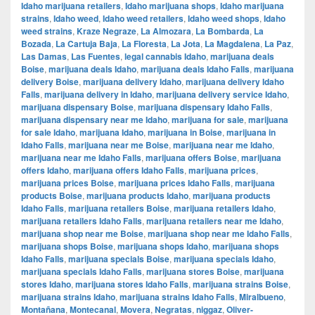
Idaho marijuana retailers
,
Idaho marijuana shops
,
Idaho marijuana
strains
,
Idaho weed
,
Idaho weed retailers
,
Idaho weed shops
,
Idaho
weed strains
,
Kraze Negraze
,
La Almozara
,
La Bombarda
,
La
Bozada
,
La Cartuja Baja
,
La Floresta
,
La Jota
,
La Magdalena
,
La Paz
,
Las Damas
,
Las Fuentes
,
legal cannabis Idaho
,
marijuana deals
Boise
,
marijuana deals Idaho
,
marijuana deals Idaho Falls
,
marijuana
delivery Boise
,
marijuana delivery Idaho
,
marijuana delivery Idaho
Falls
,
marijuana delivery in Idaho
,
marijuana delivery service Idaho
,
marijuana dispensary Boise
,
marijuana dispensary Idaho Falls
,
marijuana dispensary near me Idaho
,
marijuana for sale
,
marijuana
for sale Idaho
,
marijuana Idaho
,
marijuana in Boise
,
marijuana in
Idaho Falls
,
marijuana near me Boise
,
marijuana near me Idaho
,
marijuana near me Idaho Falls
,
marijuana offers Boise
,
marijuana
offers Idaho
,
marijuana offers Idaho Falls
,
marijuana prices
,
marijuana prices Boise
,
marijuana prices Idaho Falls
,
marijuana
products Boise
,
marijuana products Idaho
,
marijuana products
Idaho Falls
,
marijuana retailers Boise
,
marijuana retailers Idaho
,
marijuana retailers Idaho Falls
,
marijuana retailers near me Idaho
,
marijuana shop near me Boise
,
marijuana shop near me Idaho Falls
,
marijuana shops Boise
,
marijuana shops Idaho
,
marijuana shops
Idaho Falls
,
marijuana specials Boise
,
marijuana specials Idaho
,
marijuana specials Idaho Falls
,
marijuana stores Boise
,
marijuana
stores Idaho
,
marijuana stores Idaho Falls
,
marijuana strains Boise
,
marijuana strains Idaho
,
marijuana strains Idaho Falls
,
Miralbueno
,
Montañana
,
Montecanal
,
Movera
,
Negratas
,
niggaz
,
Oliver-