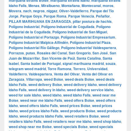
marijuana strains Boise
,
marijuana strains Idaho
,
marijuana strains
Idaho Falls
,
Menas
,
Miralbueno
,
Montañana
,
Montecanal
,
moros
,
Movera
,
nach
,
negros
,
niggaz
,
Oliver-Valdefierro
,
Parque del Tío
Jorge
,
Parque Goya
,
Parque Roma
,
Parque Venecia
,
Peñaflor
,
PILLAR MARIHUANA EN ZARAGOZA
,
pillar postura de hachis
,
Polígono Industrial
,
Polígono Industrial de Cogullada
,
Polígono
Industrial de la Cogullada
,
Polígono Industrial de San Miguel
,
Polígono Industrial el Portazgo
,
Polígono Industrial Empresarium
,
Polígono Industrial Malpica-Alfindén
,
Polígono Industrial Plaza
,
Polígono Industrial Río Gállego
,
Polígono Industrial Valdespartera
,
Porrazos
,
putas
,
Rosales del Canal
,
San Gregorio
,
San José
,
San
Juan de Mozarrifar
,
San Vicente de Paúl
,
Santa Catalina
,
Santa
Isabel
,
Santa Isabel de Portugal
,
signal marihuana madrid
,
souza
,
telegram weed madrid
,
Torre Ramona
,
Torrero
,
Universidad
,
Valdefierro
,
Valdespartera
,
Venta del Olivar
,
Venta del Olivar en
Zaragoza
,
Villarrapa
,
weed Boise
,
weed deals Boise
,
weed deals
Idaho Falls
,
weed delivery Boise
,
weed delivery Idaho
,
weed delivery
Idaho Falls
,
weed delivery in Idaho
,
weed delivery service Idaho
,
weed for sale Idaho
,
weed Idaho
,
weed Idaho Falls
,
weed near me
Boise
,
weed near me Idaho Falls
,
weed offers Boise
,
weed offers
Idaho
,
weed offers Idaho Falls
,
weed prices Boise
,
weed prices
Idaho
,
weed prices Idaho Falls
,
weed products Boise
,
weed products
Idaho
,
weed products Idaho Falls
,
weed retailers Boise
,
weed
retailers Idaho Falls
,
weed retailers near me Idaho
,
weed shop Idaho
,
weed shop near me Boise
,
weed specials Boise
,
weed specials