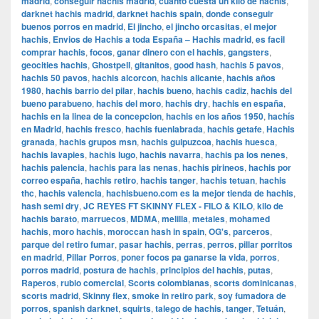
madrid
,
conseguir hachis madrid
,
cuanto cuesta un kilo de hachis
,
darknet hachis madrid
,
darknet hachis spain
,
donde conseguir
buenos porros en madrid
,
El jincho
,
el jincho orcasitas
,
el mejor
hachis
,
Envios de Hachis a toda España – Hachis madrid
,
es facil
comprar hachis
,
focos
,
ganar dinero con el hachis
,
gangsters
,
geocities hachis
,
Ghostpell
,
gitanitos
,
good hash
,
hachis 5 pavos
,
hachis 50 pavos
,
hachis alcorcon
,
hachis alicante
,
hachis años
1980
,
hachis barrio del pilar
,
hachis bueno
,
hachis cadiz
,
hachis del
bueno parabueno
,
hachis del moro
,
hachis dry
,
hachis en españa
,
hachis en la linea de la concepcion
,
hachis en los años 1950
,
hachís
en Madrid
,
hachis fresco
,
hachis fuenlabrada
,
hachis getafe
,
Hachis
granada
,
hachis grupos msn
,
hachis guipuzcoa
,
hachis huesca
,
hachis lavapies
,
hachis lugo
,
hachis navarra
,
hachis pa los nenes
,
hachis palencia
,
hachis para las nenas
,
hachis pirineos
,
hachis por
correo españa
,
hachis retiro
,
hachis tanger
,
hachis tetuan
,
hachis
thc
,
hachis valencia
,
hachisbueno.com es la mejor tienda de hachis
,
hash semi dry
,
JC REYES FT SKINNY FLEX - FILO & KILO
,
kilo de
hachis barato
,
marruecos
,
MDMA
,
melilla
,
metales
,
mohamed
hachis
,
moro hachis
,
moroccan hash in spain
,
OG's
,
parceros
,
parque del retiro fumar
,
pasar hachis
,
perras
,
perros
,
pillar porritos
en madrid
,
Pillar Porros
,
poner focos pa ganarse la vida
,
porros
,
porros madrid
,
postura de hachis
,
principios del hachis
,
putas
,
Raperos
,
rubio comercial
,
Scorts colombianas
,
scorts dominicanas
,
scorts madrid
,
Skinny flex
,
smoke in retiro park
,
soy fumadora de
porros
,
spanish darknet
,
squirts
,
talego de hachis
,
tanger
,
Tetuán
,