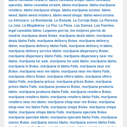
specials
,
Idaho cannabis strains
,
Idaho marijuana
,
Idaho marijuana
retailers
,
Idaho marijuana shops
,
Idaho marijuana strains
,
Idaho
weed
,
Idaho weed retailers
,
Idaho weed shops
,
Idaho weed strains
,
La Almozara
,
La Bombarda
,
La Bozada
,
La Cartuja Baja
,
La Floresta
,
La Jota
,
La Magdalena
,
La Paz
,
La Plaza
,
Las Damas
,
Las Fuentes
,
legal cannabis Idaho
,
Leganes porros
,
los mejores porros de
madrid
,
marijuana deals Boise
,
marijuana deals Idaho
,
marijuana
deals Idaho Falls
,
marijuana delivery Boise
,
marijuana delivery
Idaho
,
marijuana delivery Idaho Falls
,
marijuana delivery in Idaho
,
marijuana delivery service Idaho
,
marijuana dispensary Boise
,
marijuana dispensary Idaho Falls
,
marijuana dispensary near me
Idaho
,
marijuana for sale
,
marijuana for sale Idaho
,
marijuana Idaho
,
marijuana in Boise
,
marijuana in Idaho Falls
,
marijuana near me
Boise
,
marijuana near me Idaho
,
marijuana near me Idaho Falls
,
marijuana offers Boise
,
marijuana offers Idaho
,
marijuana offers
Idaho Falls
,
marijuana prices
,
marijuana prices Boise
,
marijuana
prices Idaho Falls
,
marijuana products Boise
,
marijuana products
Idaho
,
marijuana products Idaho Falls
,
marijuana retailers Boise
,
marijuana retailers Idaho
,
marijuana retailers Idaho Falls
,
marijuana
retailers near me Idaho
,
marijuana shop near me Boise
,
marijuana
shop near me Idaho Falls
,
marijuana shops Boise
,
marijuana shops
Idaho
,
marijuana shops Idaho Falls
,
marijuana specials Boise
,
marijuana specials Idaho
,
marijuana specials Idaho Falls
,
marijuana
stores Boise
,
marijuana stores Idaho
,
marijuana stores Idaho Falls
,