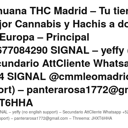
uana THC Madrid – Tu tie
jor Cannabis y Hachis a do
Europa – Principal
7084290 SIGNAL – yeffy 
cundario AttCliente Whats
4 SIGNAL @cmmleomadrid
ort) – panterarosa1772@g
XT6HHA
AL – yeffy (no english support) – Secundario AttCliente Whatsapp
upport) – panterarosa1772@gmail.com – Threema: JHXT6HHA