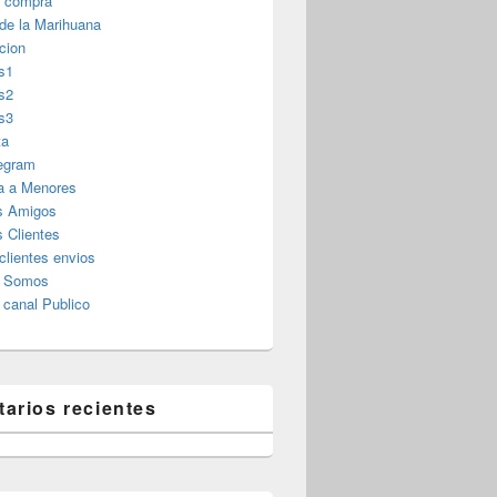
r compra
 de la Marihuana
cion
s1
s2
s3
 Evolución en sus Barrios
ta
legram
a a Menores
s Amigos
 Clientes
clientes envios
s Somos
canal Publico
arios recientes