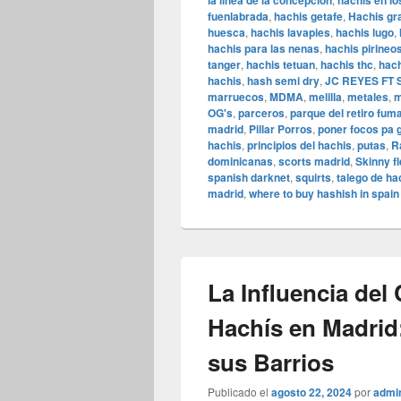
la linea de la concepcion
hachis en l
fuenlabrada
,
hachis getafe
,
Hachis gr
huesca
,
hachis lavapies
,
hachis lugo
,
hachis para las nenas
,
hachis pirineo
tanger
,
hachis tetuan
,
hachis thc
,
hach
hachis
,
hash semi dry
,
JC REYES FT S
marruecos
,
MDMA
,
melilla
,
metales
,
m
OG's
,
parceros
,
parque del retiro fum
madrid
,
Pillar Porros
,
poner focos pa 
hachis
,
principios del hachis
,
putas
,
R
dominicanas
,
scorts madrid
,
Skinny f
spanish darknet
,
squirts
,
talego de ha
madrid
,
where to buy hashish in spain
La Influencia de
Hachís en Madrid:
sus Barrios
Publicado el
agosto 22, 2024
por
admi