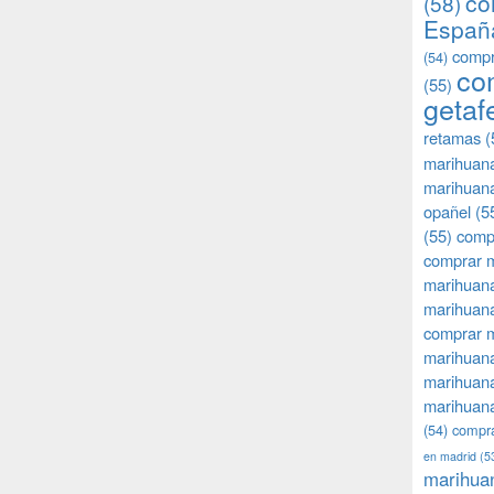
co
(58)
Españ
compr
(54)
co
(55)
getaf
retamas
(
marihuan
marihuana
opañel
(5
(55)
comp
comprar m
marihuana
marihuana
comprar 
marihuana
marihuana
marihuana
(54)
compra
en madrid
(5
marihua