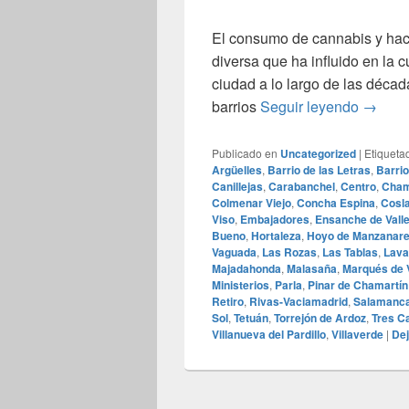
El consumo de cannabis y hachí
diversa que ha influido en la c
ciudad a lo largo de las déca
La Infl
barrios
Seguir leyendo
→
Publicado en
Uncategorized
|
Etiqueta
Argüelles
,
Barrio de las Letras
,
Barri
Canillejas
,
Carabanchel
,
Centro
,
Cham
Colmenar Viejo
,
Concha Espina
,
Cosl
Viso
,
Embajadores
,
Ensanche de Val
Bueno
,
Hortaleza
,
Hoyo de Manzanar
Vaguada
,
Las Rozas
,
Las Tablas
,
Lava
Majadahonda
,
Malasaña
,
Marqués de V
Ministerios
,
Parla
,
Pinar de Chamartín
Retiro
,
Rivas-Vaciamadrid
,
Salamanc
Sol
,
Tetuán
,
Torrejón de Ardoz
,
Tres C
Villanueva del Pardillo
,
Villaverde
|
Dej