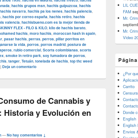
os años 1950
hachís en Madrid
hachis fresco
hachis
LIL CUE
anada
,
hachis grupos msn
,
hachis guipuzcoa
,
hachis
hachis navarra
,
hachis pa los nenes
,
hachis palencia
,
FAM
se
s
,
hachis por correo españa
,
hachis retiro
,
hachis
Mr. Crim
is valencia
,
hachisbueno.com es la mejor tienda de
septiem
KINNY FLEX - FILO & KILO
,
kilo de hachis barato
,
Mr. Crim
ohamed hachis
,
moro hachis
,
moroccan hash in spain
,
Video 2
ar
,
pasar hachis
,
perras
,
perros
,
pillar porritos en
ganarse la vida
,
porros
,
porros madrid
,
postura de
aperos
,
rubio comercial
,
Scorts colombianas
,
scorts
lex
,
smoke in retiro park
,
soy fumadora de porros
,
Página
chis
,
tanger
,
Tetuán
,
tonelada de hachis
,
top thc weed
|
Deja un comentario
¿Por qu
Aplicac
Carrito
Censura
l Consumo de Cannabis y
Contact
Contact
 Historia y Evolución en
Donde c
English
English
Envios 
n
—
No hay comentarios ↓