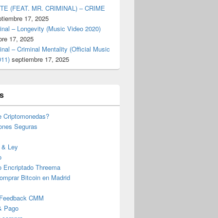
TE (FEAT. MR. CRIMINAL) – CRIME
ptiembre 17, 2025
inal – Longevity (Music Video 2020)
bre 17, 2025
inal – Criminal Mentality (Official Music
011)
septiembre 17, 2025
s
e Criptomonedas?
iones Seguras
 & Ley
o
o Encriptado Threema
omprar Bitcoin en Madrid
 Feedback CMM
& Pago