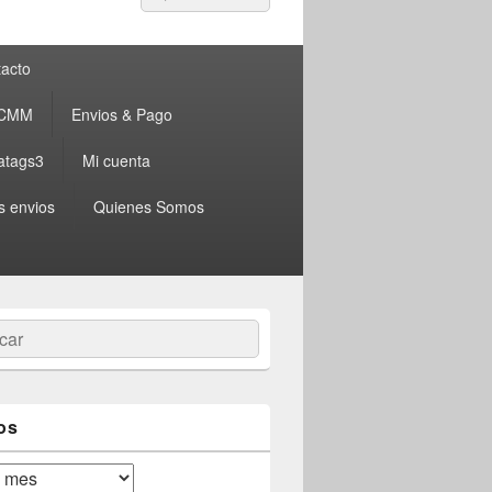
por:
acto
 CMM
Envios & Pago
atags3
Mi cuenta
s envios
Quienes Somos
ar
os