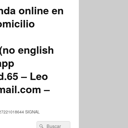
nda online en
micilio
(no english
app
.65 – Leo
mail.com –
 +527221018644 SIGNAL
Buscar
Buscar