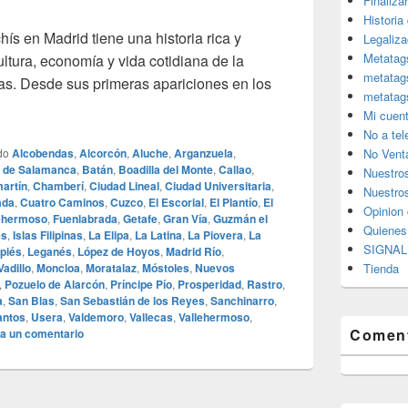
Finaliza
Historia
s en Madrid tiene una historia rica y
Legaliza
Metatag
ultura, economía y vida cotidiana de la
metatag
das. Desde sus primeras apariciones en los
metatag
uencia del Consumo de Cannabis y Hachís en Madrid: Historia y
Mi cuen
No a te
do
Alcobendas
,
Alcorcón
,
Aluche
,
Arganzuela
,
No Vent
o de Salamanca
,
Batán
,
Boadilla del Monte
,
Callao
,
Nuestro
artín
,
Chamberí
,
Ciudad Lineal
,
Ciudad Universitaria
,
Nuestros
ada
,
Cuatro Caminos
,
Cuzco
,
El Escorial
,
El Plantío
,
El
Opinion 
lehermoso
,
Fuenlabrada
,
Getafe
,
Gran Vía
,
Guzmán el
Quiene
es
,
Islas Filipinas
,
La Elipa
,
La Latina
,
La Piovera
,
La
SIGNAL 
piés
,
Leganés
,
López de Hoyos
,
Madrid Río
,
adillo
,
Moncloa
,
Moratalaz
,
Móstoles
,
Nuevos
Tienda
,
Pozuelo de Alarcón
,
Príncipe Pío
,
Prosperidad
,
Rastro
,
a
,
San Blas
,
San Sebastián de los Reyes
,
Sanchinarro
,
antos
,
Usera
,
Valdemoro
,
Vallecas
,
Vallehermoso
,
Coment
a un comentario