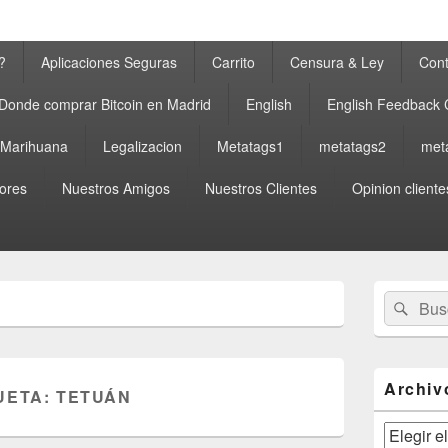
?
Aplicaciones Seguras
Carrito
Censura & Ley
Cont
Donde comprar Bitcoin en Madrid
English
English Feedback
a Marihuana
Legalizacion
Metatags1
metatags2
met
ores
Nuestros Amigos
Nuestros Clientes
Opinion cliente
El
Buscar
Busc
área
por:
de
widget
barra
lateral
Archiv
UETA:
TETUÁN
primaria
Archivos