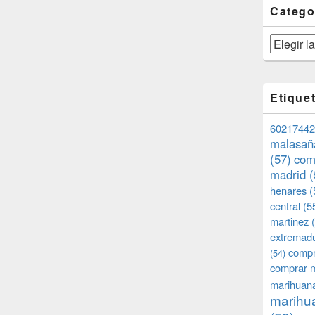
Catego
Categorías
Etique
60217442
malasañ
(57)
com
madrid
(
henares
(
central
(5
martinez
(
extremad
compr
(54)
comprar 
marihuana
marihua