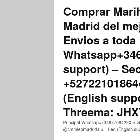
Comprar Marih
Madrid del me
Envios a toda 
Whatsapp+3467
support) – Se
+52722101864
(English supp
Threema: JH
Principal Whatsapp+34677084290 SIGN
@cmmleomadrid.65 – Leo (English s