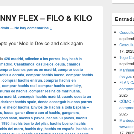
NNY FLEX – FILO & KILO
Entrad
admin
—
No hay comentarios ↓
Coscull
septiem
o your Mobile Device and click again
Coscullu
17, 202
Tego Cal
do
420 madrid
,
adiccion a los porros
,
buy hash in
septiem
 madrid
,
Casablanca
,
castillejos
,
ceuta
,
chamos
,
omprar buenos porros en madrid
,
comprar costo
Marihuan
achis a coruña
,
comprar hachis bueno
,
comprar hachis
riesgos
s
,
comprar hachis en irun
,
comprar hachis en
FLAN C
o
,
comprar hachis real
,
comprar hachis semi dry
,
comprar
turas de hachis
,
comprar resina de marihuana
,
2025
a madrid
,
conseguir hachis madrid
,
cuanto cuesta un
CÓMO H
,
darknet hachis spain
,
donde conseguir buenos porros
s
,
el mejor hachis
,
Envios de Hachis a toda España –
comprar
is
,
focos
,
ganar dinero con el hachis
,
gangsters
,
2025
good hash
,
hachis 5 pavos
,
hachis 50 pavos
,
hachis
Mantequ
s 1980
,
hachis barrio del pilar
,
hachis bueno
,
hachis
www.com
chis del moro
,
hachis dry
,
hachis en españa
,
hachis en
17, 202
,
,
,