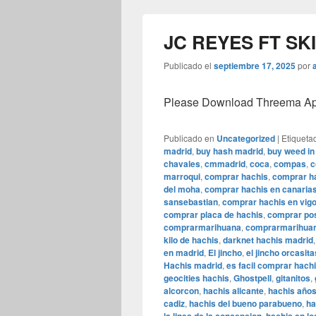
JC REYES FT SKI
Publicado el
septiembre 17, 2025
por
Please Download Threema Appt
Publicado en
Uncategorized
|
Etiqueta
madrid
,
buy hash madrid
,
buy weed in
chavales
,
cmmadrid
,
coca
,
compas
,
c
marroqui
,
comprar hachis
,
comprar h
del moha
,
comprar hachis en canaria
sansebastian
,
comprar hachis en vig
comprar placa de hachis
,
comprar pos
comprarmarihuana
,
comprarmarihuan
kilo de hachis
,
darknet hachis madrid
en madrid
,
El jincho
,
el jincho orcasita
Hachis madrid
,
es facil comprar hach
geocities hachis
,
Ghostpell
,
gitanitos
,
alcorcon
,
hachis alicante
,
hachis año
cadiz
,
hachis del bueno parabueno
,
ha
,