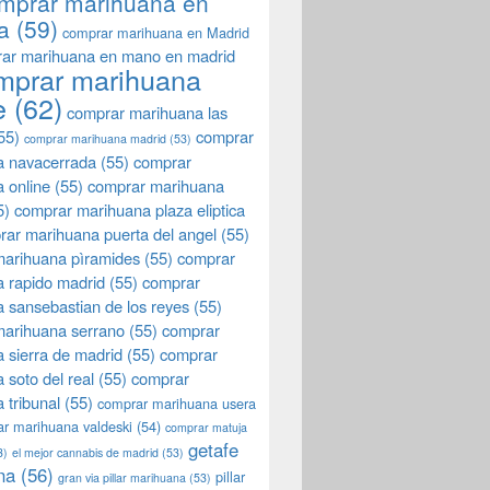
mprar marihuana en
a
(59)
comprar marihuana en Madrid
ar marihuana en mano en madrid
mprar marihuana
e
(62)
comprar marihuana las
55)
comprar
comprar marihuana madrid
(53)
a navacerrada
(55)
comprar
 online
(55)
comprar marihuana
5)
comprar marihuana plaza eliptica
rar marihuana puerta del angel
(55)
arihuana pìramides
(55)
comprar
 rapido madrid
(55)
comprar
 sansebastian de los reyes
(55)
marihuana serrano
(55)
comprar
 sierra de madrid
(55)
comprar
 soto del real
(55)
comprar
 tribunal
(55)
comprar marihuana usera
r marihuana valdeski
(54)
comprar matuja
getafe
3)
el mejor cannabis de madrid
(53)
na
(56)
pillar
gran via pillar marihuana
(53)